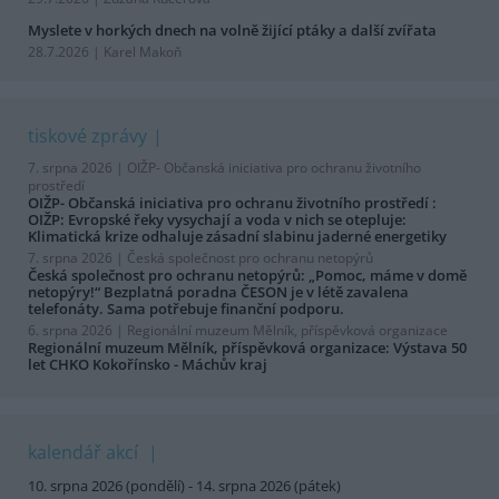
Myslete v horkých dnech na volně žijící ptáky a další zvířata
28.7.2026 | Karel Makoň
tiskové zprávy
7. srpna 2026 |
OIŽP- Občanská iniciativa pro ochranu životního
prostředí
OIŽP- Občanská iniciativa pro ochranu životního prostředí :
OIŽP: Evropské řeky vysychají a voda v nich se otepluje:
Klimatická krize odhaluje zásadní slabinu jaderné energetiky
7. srpna 2026 |
Česká společnost pro ochranu netopýrů
Česká společnost pro ochranu netopýrů: „Pomoc, máme v domě
netopýry!“ Bezplatná poradna ČESON je v létě zavalena
telefonáty. Sama potřebuje finanční podporu.
6. srpna 2026 |
Regionální muzeum Mělník, příspěvková organizace
Regionální muzeum Mělník, příspěvková organizace: Výstava 50
let CHKO Kokořínsko - Máchův kraj
kalendář akcí
10. srpna 2026 (pondělí) - 14. srpna 2026 (pátek)