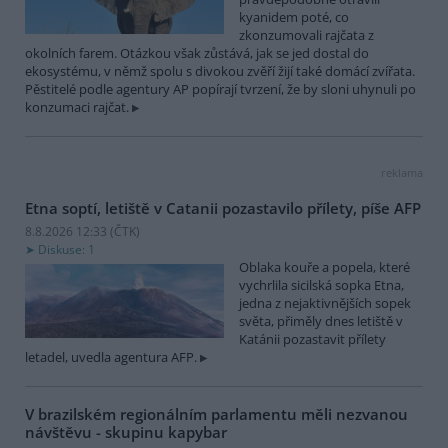
kyanidem poté, co
zkonzumovali rajčata z
okolních farem. Otázkou však zůstává, jak se jed dostal do
ekosystému, v němž spolu s divokou zvěří žijí také domácí zvířata.
Pěstitelé podle agentury AP popírají tvrzení, že by sloni uhynuli po
konzumaci rajčat.
reklama
Etna soptí, letiště v Catanii pozastavilo přílety, píše AFP
8.8.2026 12:33 (
ČTK
)
Diskuse: 1
Oblaka kouře a popela, které
vychrlila sicilská sopka Etna,
jedna z nejaktivnějších sopek
světa, přiměly dnes letiště v
Katánii pozastavit přílety
letadel, uvedla agentura AFP.
V brazilském regionálním parlamentu měli nezvanou
návštěvu - skupinu kapybar