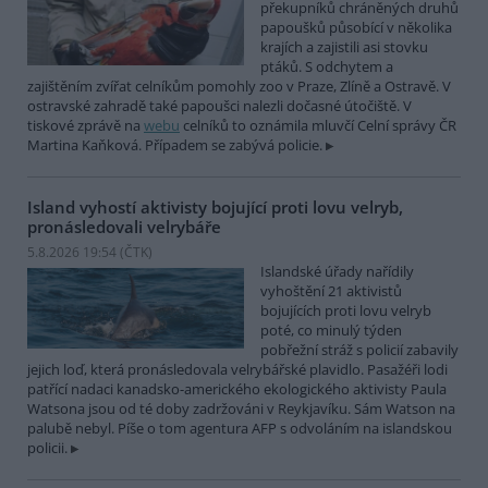
překupníků chráněných druhů
papoušků působící v několika
krajích a zajistili asi stovku
ptáků. S odchytem a
zajištěním zvířat celníkům pomohly zoo v Praze, Zlíně a Ostravě. V
ostravské zahradě také papoušci nalezli dočasné útočiště. V
tiskové zprávě na
webu
celníků to oznámila mluvčí Celní správy ČR
Martina Kaňková. Případem se zabývá policie.
Island vyhostí aktivisty bojující proti lovu velryb,
pronásledovali velrybáře
5.8.2026 19:54 (
ČTK
)
Islandské úřady nařídily
vyhoštění 21 aktivistů
bojujících proti lovu velryb
poté, co minulý týden
pobřežní stráž s policií zabavily
jejich loď, která pronásledovala velrybářské plavidlo. Pasažéři lodi
patřící nadaci kanadsko-amerického ekologického aktivisty Paula
Watsona jsou od té doby zadržováni v Reykjavíku. Sám Watson na
palubě nebyl. Píše o tom agentura AFP s odvoláním na islandskou
policii.