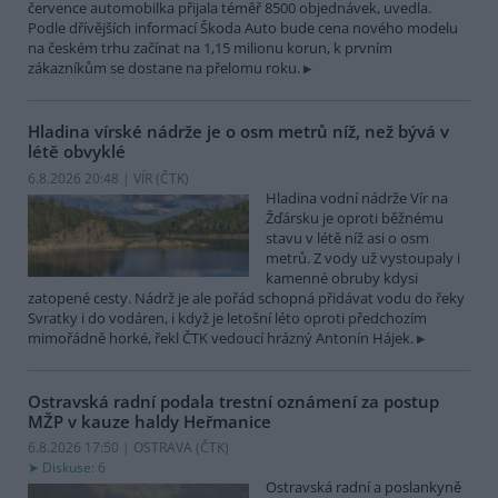
července automobilka přijala téměř 8500 objednávek, uvedla.
Podle dřívějších informací Škoda Auto bude cena nového modelu
na českém trhu začínat na 1,15 milionu korun, k prvním
zákazníkům se dostane na přelomu roku.
Hladina vírské nádrže je o osm metrů níž, než bývá v
létě obvyklé
6.8.2026 20:48 | VÍR (
ČTK
)
Hladina vodní nádrže Vír na
Žďársku je oproti běžnému
stavu v létě níž asi o osm
metrů. Z vody už vystoupaly i
kamenné obruby kdysi
zatopené cesty. Nádrž je ale pořád schopná přidávat vodu do řeky
Svratky i do vodáren, i když je letošní léto oproti předchozím
mimořádně horké, řekl ČTK vedoucí hrázný Antonín Hájek.
Ostravská radní podala trestní oznámení za postup
MŽP v kauze haldy Heřmanice
6.8.2026 17:50 | OSTRAVA (
ČTK
)
Diskuse: 6
Ostravská radní a poslankyně