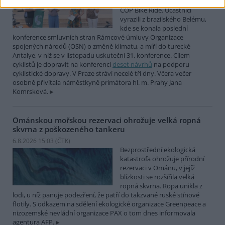
mezinárodní cyklistické štafety
COP Bike Ride. Účastníci
vyrazili z brazilského Belému,
kde se konala poslední
konference smluvních stran Rámcové úmluvy Organizace
spojených národů (OSN) o změně klimatu, a míří do turecké
Antalye, v níž se v listopadu uskuteční 31. konference. Cílem
cyklistů je dopravit na konferenci
deset návrhů
na podporu
cyklistické dopravy. V Praze stráví necelé tři dny. Včera večer
osobně přivítala náměstkyně primátora hl. m. Prahy Jana
Komrsková.
Ománskou mořskou rezervaci ohrožuje velká ropná
skvrna z poškozeného tankeru
6.8.2026 15:03 (
ČTK
)
Bezprostřední ekologická
katastrofa ohrožuje přírodní
rezervaci v Ománu, v jejíž
blízkosti se rozšířila velká
ropná skvrna. Ropa unikla z
lodi, u níž panuje podezření, že patří do takzvané ruské stínové
flotily. S odkazem na sdělení ekologické organizace Greenpeace a
nizozemské nevládní organizace PAX o tom dnes informovala
agentura AFP.