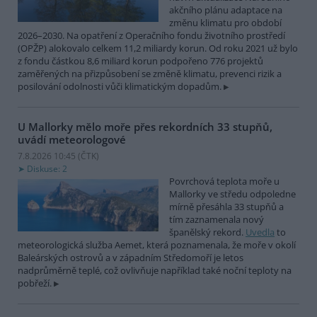
akčního plánu adaptace na
změnu klimatu pro období
2026–2030. Na opatření z Operačního fondu životního prostředí
(OPŽP) alokovalo celkem 11,2 miliardy korun. Od roku 2021 už bylo
z fondu částkou 8,6 miliard korun podpořeno 776 projektů
zaměřených na přizpůsobení se změně klimatu, prevenci rizik a
posilování odolnosti vůči klimatickým dopadům.
U Mallorky mělo moře přes rekordních 33 stupňů,
uvádí meteorologové
7.8.2026 10:45 (
ČTK
)
Diskuse: 2
Povrchová teplota moře u
Mallorky ve středu odpoledne
mírně přesáhla 33 stupňů a
tím zaznamenala nový
španělský rekord.
Uvedla
to
meteorologická služba Aemet, která poznamenala, že moře v okolí
Baleárských ostrovů a v západním Středomoří je letos
nadprůměrně teplé, což ovlivňuje například také noční teploty na
pobřeží.