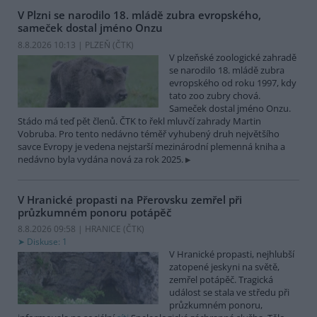
V Plzni se narodilo 18. mládě zubra evropského,
sameček dostal jméno Onzu
8.8.2026 10:13 | PLZEŇ (
ČTK
)
V plzeňské zoologické zahradě
se narodilo 18. mládě zubra
evropského od roku 1997, kdy
tato zoo zubry chová.
Sameček dostal jméno Onzu.
Stádo má teď pět členů. ČTK to řekl mluvčí zahrady Martin
Vobruba. Pro tento nedávno téměř vyhubený druh největšího
savce Evropy je vedena nejstarší mezinárodní plemenná kniha a
nedávno byla vydána nová za rok 2025.
V Hranické propasti na Přerovsku zemřel při
průzkumném ponoru potápěč
8.8.2026 09:58 | HRANICE (
ČTK
)
Diskuse: 1
V Hranické propasti, nejhlubší
zatopené jeskyni na světě,
zemřel potápěč. Tragická
událost se stala ve středu při
průzkumném ponoru,