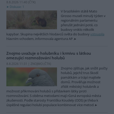
8.8.2026 11:40 (
ČTK
)
Diskuse: 1
V brazilském státě Mato
Grosso museli minulý týden v
regionálním parlamentu
přerušit jednání poté, co
budovy vniklo několik
kapybar. Skupina největších hlodavců světa do budovy
vstoupila
hlavním vchodem, informovala agentura AP.
Znojmo uvažuje o holubníku i krmivu s látkou
omezující rozmnožování holubů
8.8.2026 11:31 | ZNOJMO (
ČTK
)
Znojmo zjišťuje, jak snížit počty
holubů, jejichž trus škodí
památkám a trápí majitele
domů. Prověřuje možnost
zřídit městský holubník a
možnost přikrmování holubů s přídavkem látky proti
rozmnožování. S oběma metodami mají různá evropská města
zkušenosti. Podle starosty Františka Koudely (ODS) je třeba k
úspěšné regulaci holubí populace kombinovat více metod.