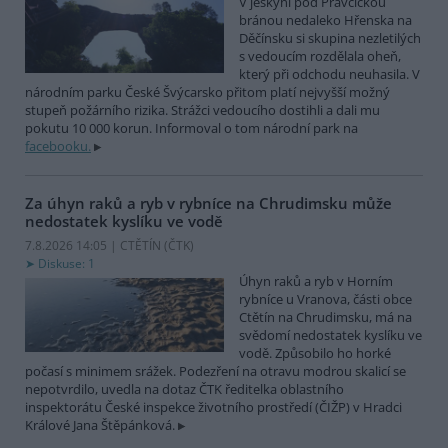
V jeskyni pod Pravčickou
bránou nedaleko Hřenska na
Děčínsku si skupina nezletilých
s vedoucím rozdělala oheň,
který při odchodu neuhasila. V
národním parku České Švýcarsko přitom platí nejvyšší možný
stupeň požárního rizika. Strážci vedoucího dostihli a dali mu
pokutu 10 000 korun. Informoval o tom národní park na
facebooku.
Za úhyn raků a ryb v rybníce na Chrudimsku může
nedostatek kyslíku ve vodě
7.8.2026 14:05 | CTĚTÍN (
ČTK
)
Diskuse: 1
Úhyn raků a ryb v Horním
rybníce u Vranova, části obce
Ctětín na Chrudimsku, má na
svědomí nedostatek kyslíku ve
vodě. Způsobilo ho horké
počasí s minimem srážek. Podezření na otravu modrou skalicí se
nepotvrdilo, uvedla na dotaz ČTK ředitelka oblastního
inspektorátu České inspekce životního prostředí (ČIŽP) v Hradci
Králové Jana Štěpánková.