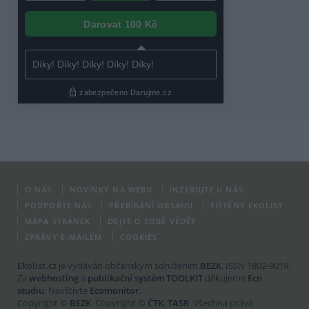
O NÁS
NOVINKY NA WEBU
INZERUJTE U NÁS
PODPOŘTE NÁS
PŘEBÍRÁNÍ OBSAHU
TIŠTĚNÝ EKOLIST
MAPA STRÁNEK
DEJTE O SOBĚ VĚDĚT
ZPRÁVY E-MAILEM
COOKIES
Ekolist.cz
je vydáván občanským sdružením
BEZK
. ISSN 1802-9019.
Za
webhosting
a
publikační systém TOOLKIT
děkujeme
Ecn
studiu
. Navštivte
Ecomonitor
.
Copyright ©
BEZK
. Copyright ©
ČTK
,
TASR
. Všechna práva