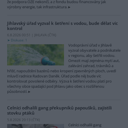
že podpora OZE nekončí, a z fondu budou financovány jak
výrobny energie, tak infrastruktura.
Jihlavský úřad vyzval k šetření s vodou, bude dělat víc
kontrol
6.8.2026 00:51 | JIHLAVA (
ČTK
)
Diskuse: 1
Vodoprávní úřad v Jihlavě
vyzval obyvatele a podnikatele
v regionu, aby šetřili vodou.
Omezit mají zejména mytí aut,
zalévání zahrad, trávníků a
hřišť, napouštění bazénů nebo kropení zpevněných ploch, uvedl
mluvčí radnice Radovan Daněk. Úřad podle něj bude víc
kontrolovat povolené odběry. Výzva k šetření vodou platí pro
všechny obce spadající pod Jihlavu jako obec s rozšířenou
působností.
Celníci odhalili gang překupníků papoušků, zajistili
stovku ptáků
5.8.2026 20:13 (
ČTK
)
Celníci odhalili gang