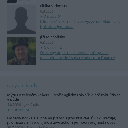
Eliška Vidomus
6.8.2026
Diskuse: 51
Klimatická krize není over. Vyzýváme vládu, aby
ji přestala ignorovat
Jiří Michalisko
6.8.2026
Diskuse: 18
Otevřený dopis ministerstvu průmyslu a
obchodu ohledně sanace odvalu Heřmanice
rady a návody
Mýtus o zeleném koberci: Proč anglický trávník v létě zabíjí život
v půdě
4.8.2026 | Jan Skala
Diskuse: 34
Dopady horka a sucha na přírodu jsou kritické. ČSOP ukazuje,
jak může žíznivé krajině a živočichům pomoci veřejnost i obce
29.7.2026 | Zuzana Kučerová