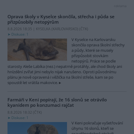
reklama
Oprava školy v Kyselce skončila, střecha i půda se
přizpůsobily netopýrům
8.8.2026 18:35 | KYSELKA (KARLOVARSKO) (
ČTK
)
Diskuse: 1
V Kyselce na Karlovarsku
skončila oprava školní střechy
a půdy, které se musely
přizpůsobit stovkám
netopýrů. Práce se podle
starosty Aleše Labíka (nez.) nepatrně protáhly, ale chod školy ani
hnízdění zvířat jimi nebylo nijak narušeno. Oproti původnímu
plánu je nově opravená i věžička na školní střeše, kam se po
spoustě let vrátila makovice.
Farmáři v Keni popírají, že 16 slonů se otrávilo
kyanidem po konzumaci rajčat
8.8.2026 18:32 (
ČTK
)
Diskuse: 1
V Keni pokračuje vyšetřování
úhynu 16 slonů, kteří se
pravděpodobně otrávili