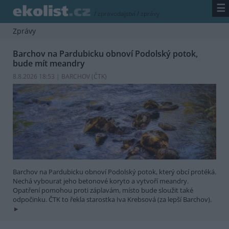
☰
/
zpravodajství
/
zprávy
Zprávy
Barchov na Pardubicku obnoví Podolský potok,
bude mít meandry
8.8.2026 18:53 | BARCHOV (
ČTK
)
Barchov na Pardubicku obnoví Podolský potok, který obcí protéká.
Nechá vybourat jeho betonové koryto a vytvoří meandry.
Opatření pomohou proti záplavám, místo bude sloužit také
odpočinku. ČTK to řekla starostka Iva Krebsová (za lepší Barchov).