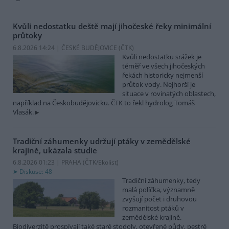
Kvůli nedostatku deště mají jihočeské řeky minimální
průtoky
6.8.2026 14:24 | ČESKÉ BUDĚJOVICE (
ČTK
)
Kvůli nedostatku srážek je
téměř ve všech jihočeských
řekách historicky nejmenší
průtok vody. Nejhorší je
situace v rovinatých oblastech,
například na Českobudějovicku. ČTK to řekl hydrolog Tomáš
Vlasák.
Tradiční záhumenky udržují ptáky v zemědělské
krajině, ukázala studie
6.8.2026 01:23 | PRAHA (
ČTK/Ekolist
)
Diskuse: 48
Tradiční záhumenky, tedy
malá políčka, významně
zvyšují počet i druhovou
rozmanitost ptáků v
zemědělské krajině.
Biodiverzitě prospívají také staré stodoly, otevřené půdy, pestré