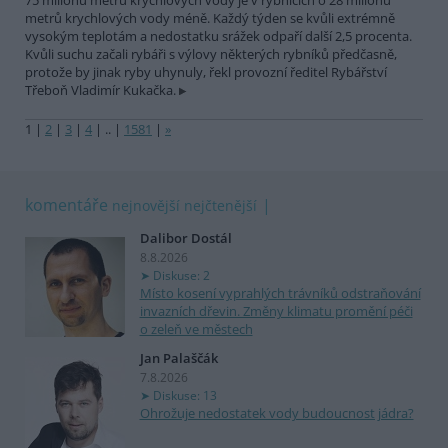
75 milionů metrů krychlových vody je v rybnících o 28 milionů
metrů krychlových vody méně. Každý týden se kvůli extrémně
vysokým teplotám a nedostatku srážek odpaří další 2,5 procenta.
Kvůli suchu začali rybáři s výlovy některých rybníků předčasně,
protože by jinak ryby uhynuly, řekl provozní ředitel Rybářství
Třeboň Vladimír Kukačka.
1
|
2
|
3
|
4
|
..
|
1581
|
»
komentáře
nejnovější
nejčtenější
Dalibor Dostál
8.8.2026
Diskuse: 2
Místo kosení vyprahlých trávníků odstraňování
invazních dřevin. Změny klimatu promění péči
o zeleň ve městech
Jan Palaščák
7.8.2026
Diskuse: 13
Ohrožuje nedostatek vody budoucnost jádra?