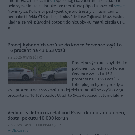
informovala na sociální
síti
Speleologická záchranná služba. Tělo
bylo vyzvednuto z hloubky 186 metrů. Na případ upozornil
server
Novinky.cz. Policie případ vyšetřuje pro trestný čin usmrcení z
nedbalosti, řekla ČTK policejní mluvčí Miluše Zajícová. Muž, hasič z
Kladna, se měl původně potopit do hloubky 40 metrů, zjistila ČTK.
Prodej hybridních vozů se do konce července zvýšil o
16 procent na 43 653 vozů
8.8.2026 01:18 (
ČTK
)
Prodej nových aut s hybridním
pohonem od ledna do konce
července vzrostl o 16,3
procenta na 43 653 vozů. Z
toho plug-in hybridy rostly o
28,1 procenta na 7585 vozů. Prodej elektromobilů se zvýšil o 27,4
procenta na 10 168 vozidel. Uvedl to Svaz dovozců automobilů.
Vedoucí s dětmi rozdělal pod Pravčickou bránou oheň,
dostal pokutu 10 000 korun
7.8.2026 14:20 | HŘENSKO (
ČTK
)
Diskuse: 3