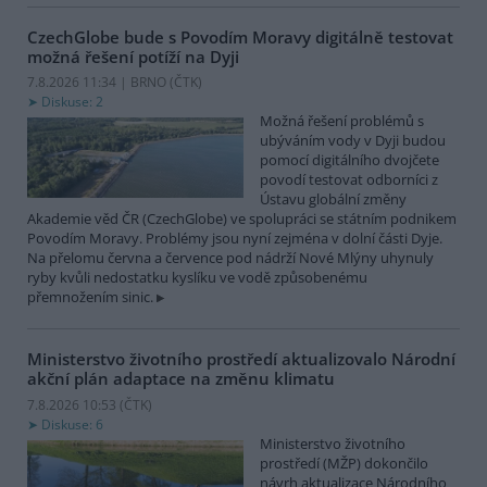
CzechGlobe bude s Povodím Moravy digitálně testovat
možná řešení potíží na Dyji
7.8.2026 11:34 | BRNO (
ČTK
)
Diskuse: 2
Možná řešení problémů s
ubýváním vody v Dyji budou
pomocí digitálního dvojčete
povodí testovat odborníci z
Ústavu globální změny
Akademie věd ČR (CzechGlobe) ve spolupráci se státním podnikem
Povodím Moravy. Problémy jsou nyní zejména v dolní části Dyje.
Na přelomu června a července pod nádrží Nové Mlýny uhynuly
ryby kvůli nedostatku kyslíku ve vodě způsobenému
přemnožením sinic.
Ministerstvo životního prostředí aktualizovalo Národní
akční plán adaptace na změnu klimatu
7.8.2026 10:53 (
ČTK
)
Diskuse: 6
Ministerstvo životního
prostředí (MŽP) dokončilo
návrh aktualizace Národního