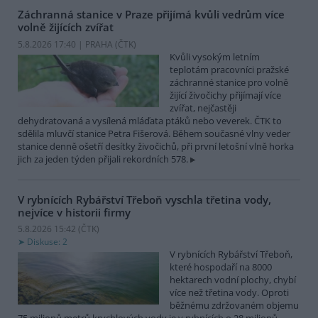
Záchranná stanice v Praze přijímá kvůli vedrům více
volně žijících zvířat
5.8.2026 17:40 | PRAHA (
ČTK
)
Kvůli vysokým letním
teplotám pracovníci pražské
záchranné stanice pro volně
žijící živočichy přijímají více
zvířat, nejčastěji
dehydratovaná a vysílená mláďata ptáků nebo veverek. ČTK to
sdělila mluvčí stanice Petra Fišerová. Během současné vlny veder
stanice denně ošetří desítky živočichů, při první letošní vlně horka
jich za jeden týden přijali rekordních 578.
V rybnících Rybářství Třeboň vyschla třetina vody,
nejvíce v historii firmy
5.8.2026 15:42 (
ČTK
)
Diskuse: 2
V rybnících Rybářství Třeboň,
které hospodaří na 8000
hektarech vodní plochy, chybí
více než třetina vody. Oproti
běžnému zdržovaném objemu