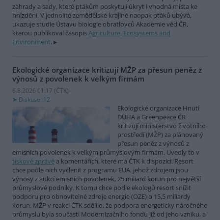
zahrady a sady, které ptákům poskytují úkryt i vhodná místa ke
hnízdění. V jednolité zemědělské krajině naopak ptáků ubývá,
ukazuje studie Ústavu biologie obratlovců Akademie věd ČR,
kterou publikoval časopis
Agriculture, Ecosystems and
Environment
.
Ekologické organizace kritizují MŽP za přesun peněz z
výnosů z povolenek k velkým firmám
6.8.2026 01:17 (
ČTK
)
Diskuse: 12
Ekologické organizace Hnutí
DUHA a Greenpeace ČR
kritizují ministerstvo životního
prostředí (MŽP) za plánovaný
přesun peněz z výnosů z
emisních povolenek k velkým průmyslovým firmám. Uvedly to v
tiskové zprávě
a komentářích, které má ČTK k dispozici. Resort
chce podle nich vyčlenit z programu EUA, jehož zdrojem jsou
výnosy z aukcí emisních povolenek, 25 miliard korun pro největší
průmyslové podniky. K tomu chce podle ekologů resort snížit
podporu pro obnovitelné zdroje energie (OZE) o 15,5 miliardy
korun. MŽP v reakci ČTK sdělilo, že podpora energeticky náročného
průmyslu byla součástí Modernizačního fondu již od jeho vzniku, a