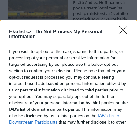
Pirátů Andrea Hoffmannová
podala trestní oznámení za
postup ministerstva životního
prostředí (MŽP) v kauze haldy
Heřmanice. Vyplývá to ze zprávy, kterou ČTK poskytla Česká
pirátská strana. Požaduje, aby policie prověřila okolnosti odebrání
Ekolist.cz -
Do Not Process My Personal
případu České inspekci životního prostředí (ČIŽP) a zastavení řízení.
Information
Hoffmannová ČTK sdělila, že trestní oznámení podala proti dosud
přesně nezjištěným osobám působícím na MŽP a ČIŽP, případně
If you wish to opt-out of the sale, sharing to third parties, or
dalším osobám, jejichž účast na popsaném postupu může být
zjištěna prověřováním. Stanovisko MŽP a ČIŽP ČTK shání.
processing of your personal or sensitive information for
targeted advertising by us, please use the below opt-out
section to confirm your selection. Please note that after your
Ředitelé odborů i mluvčí se z ČIŽP rozhodli odejít z
opt-out request is processed you may continue seeing
vlastní vůle, řekl Straka
interest-based ads based on personal information utilized by
6.8.2026 15:22 (
ČTK
)
us or personal information disclosed to third parties prior to
Diskuse: 1
your opt-out. You may separately opt-out of the further
Ředitel odboru vnitřních
disclosure of your personal information by third parties on the
služeb Matěj Mrlina, vedoucí
IAB’s list of downstream participants. This information may
služebního úřadu Oldřich
Jarolím a tisková mluvčí Miriam
also be disclosed by us to third parties on the
IAB’s List of
Loužecká končí na České
Downstream Participants
that may further disclose it to other
inspekci životního prostředí (ČIŽP) z vlastní iniciativy. Na dotaz ČTK
third parties.
to napsal nový ředitel inspekce Pavel Straka (za Motoristy). O jejich