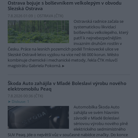
Ostrava bojuje s bolševníkem velkolepým v obvodu
Slezská Ostrava
7.8.2026 01:09 | OSTRAVA (
ČTK
)
Ostravská radnice začala se
systematickou likvidací
bolševníku velkolepého, který
patří k nejnebezpečnějším
invazním druhům rostlin v
Česku. Práce na lesních pozemcích podél Trnkovecké ulice ve
Slezské Ostravě letos vyjdou na více než 66 000 korun. Město
kombinuje chemické i mechanické metody, řekla ČTK mluvčí
magistrátu Gabriela Pokorná.
Škoda Auto zahájila v Mladé Boleslavi výrobu nového
elektromobilu Peaq
7.8.2026 00:36 (
ČTK
)
Diskuse: 1
Automobilka Škoda Auto
zahájila ve svém hlavním
závodě v Mladé Boleslavi
sériovou výrobu nového plně
elektrického sedmimístného
SUV Peaq. Jde o největší vůz v současné nabídce značky. Do konce