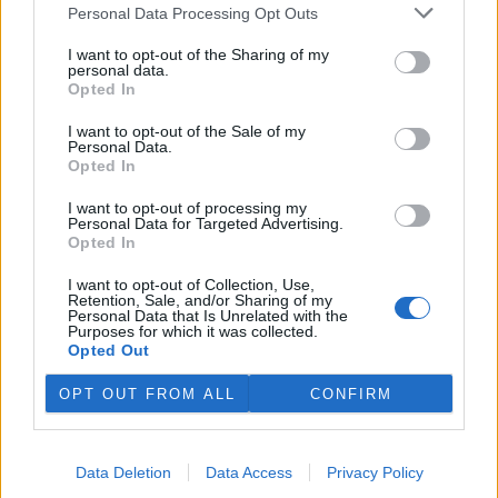
plánovaných odchodech
informovaly
v pondělí Seznam Zprávy.
Personal Data Processing Opt Outs
Podle něj tak končí dva z pěti ředitelů odborů na ČIŽP.
I want to opt-out of the Sharing of my
personal data.
Veterináři v horku ošetřují více zvířat, ohrožení jsou psi
Opted In
se zploštělým čumákem
6.8.2026 15:15 (
ČTK
)
I want to opt-out of the Sale of my
Personal Data.
Veterináři v současných
Opted In
vedrech ošetřují více zvířat.
Mezi nejrizikovější skupiny
I want to opt-out of processing my
podle nich patří plemena psů s
Personal Data for Targeted Advertising.
krátkou lebkou a zploštělým
Opted In
čumákem, jako jsou například mopsi nebo buldočci, starší jedinci a
zvířata se srdečním onemocněním. Jejich majitelé pro ně
I want to opt-out of Collection, Use,
vyhledávají veterinární ošetření nejčastěji kvůli přehřátí organismu,
Retention, Sale, and/or Sharing of my
dehydrataci nebo kolapsu. ČTK to sdělila viceprezidentka Komory
Personal Data that Is Unrelated with the
veterinárních lékařů ČR Kateřina Valdhans.
Purposes for which it was collected.
Opted Out
Do Prahy dorazili jezdci cyklistické štafety, míří na
OPT OUT FROM ALL
CONFIRM
konferenci o klimatu
6.8.2026 15:08 | PRAHA (
ČTK
)
Diskuse: 2
Data Deletion
Data Access
Privacy Policy
Do Prahy dnes dorazili jezdci