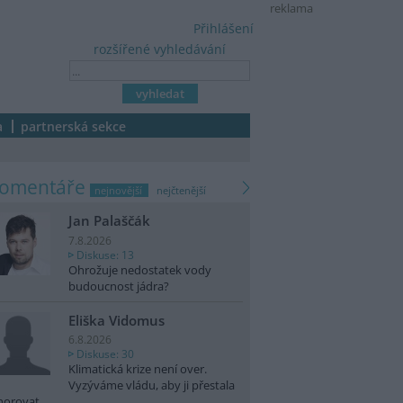
reklama
Přihlášení
rozšířené vyhledávání
a
partnerská sekce
komentáře
nejnovější
nejčtenější
Jan Palaščák
7.8.2026
Diskuse: 13
Ohrožuje nedostatek vody
budoucnost jádra?
Eliška Vidomus
6.8.2026
Diskuse: 30
Klimatická krize není over.
Vyzýváme vládu, aby ji přestala
norovat