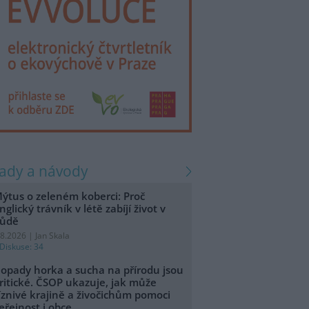
rady a návody
ýtus o zeleném koberci: Proč
nglický trávník v létě zabíjí život v
ůdě
.8.2026 | Jan Skala
Diskuse: 34
opady horka a sucha na přírodu jsou
ritické. ČSOP ukazuje, jak může
íznivé krajině a živočichům pomoci
eřejnost i obce