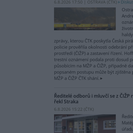
6.8.2026 17:50 | OSTRAVA (
ČTK
)
Diskus
Ostra
Andre
oznám
život
haldy
zprávy, kterou ČTK poskytla Česká pirá
policie prověřila okolnosti odebrání p
prostředí (ČIŽP) a zastavení řízení. Ho
trestní oznámení podala proti dosud 
působícím na MŽP a ČIŽP, případně dal
popsaném postupu může být zjištěna 
MŽP a ČIŽP ČTK shání.
Ředitelé odborů i mluvčí se z ČIŽP r
řekl Straka
6.8.2026 15:22 (
ČTK
)
Ředit
Matěj
úřadu