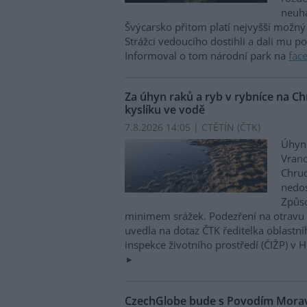
neuha
Švýcarsko přitom platí nejvyšší možný 
Strážci vedoucího dostihli a dali mu p
Informoval o tom národní park na
fac
Za úhyn raků a ryb v rybníce na 
kyslíku ve vodě
7.8.2026 14:05 | CTĚTÍN (
ČTK
)
Úhyn 
Vrano
Chru
nedos
Způso
minimem srážek. Podezření na otravu 
uvedla na dotaz ČTK ředitelka oblastn
inspekce životního prostředí (ČIŽP) v 
CzechGlobe bude s Povodím Moravy