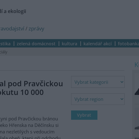
í a ekologii
ravodajství
/
zprávy
istika
zelená domácnost
kultura
kalendář akcí
fotobank
ciály
al pod Pravčickou
okutu 10 000
kyni pod Pravčickou bránou
eko Hřenska na Děčínsku si
na nezletilých s vedoucím
lala oheň, který při odchodu
ig