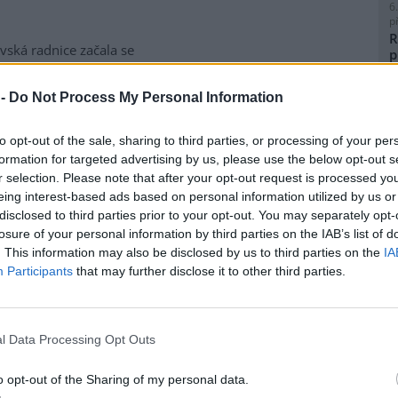
6
p
R
vská radnice začala se
p
matickou likvidací bolševníku
l
lepého, který patří k
 -
Do Not Process My Personal Information
ebezpečnějším invazním
m rostlin v Česku. Práce na
to opt-out of the sale, sharing to third parties, or processing of your per
ice ve Slezské Ostravě letos
formation for targeted advertising by us, please use the below opt-out s
to kombinuje chemické i
8
r selection. Please note that after your opt-out request is processed y
magistrátu Gabriela Pokorná.
K
eing interest-based ads based on personal information utilized by us or
O
disclosed to third parties prior to your opt-out. You may separately opt-
9
losure of your personal information by third parties on the IAB’s list of
O
lavi výrobu nového
. This information may also be disclosed by us to third parties on the
IA
s
Participants
that may further disclose it to other third parties.
1
(
obilka Škoda Auto zahájila ve
H
 hlavním závodě v Mladé
p
l Data Processing Opt Outs
lavi sériovou výrobu nového
a
elektrického sedmimístného
o opt-out of the Sharing of my personal data.
eaq. Jde o největší vůz v