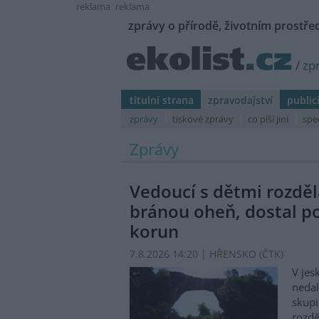
reklama
reklama
zprávy o přírodě, životním prostřed
/
zp
titulní strana
zpravodajství
public
zprávy
tiskové zprávy
co píší jiní
spe
Zprávy
Vedoucí s dětmi rozděl
bránou oheň, dostal p
korun
7.8.2026 14:20 | HŘENSKO (
ČTK
)
V jes
nedal
skupi
rozdě