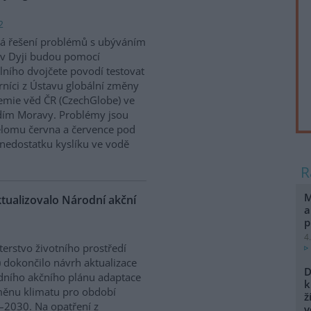
2
á řešení problémů s ubýváním
v Dyji budou pomocí
álního dvojčete povodí testovat
níci z Ústavu globální změny
mie věd ČR (CzechGlobe) ve
dím Moravy. Problémy jsou
řelomu června a července pod
nedostatku kyslíku ve vodě
M
ktualizovalo Národní akční
a
p
4
terstvo životního prostředí
 dokončilo návrh aktualizace
D
ního akčního plánu adaptace
k
ěnu klimatu pro období
ž
2030. Na opatření z
v