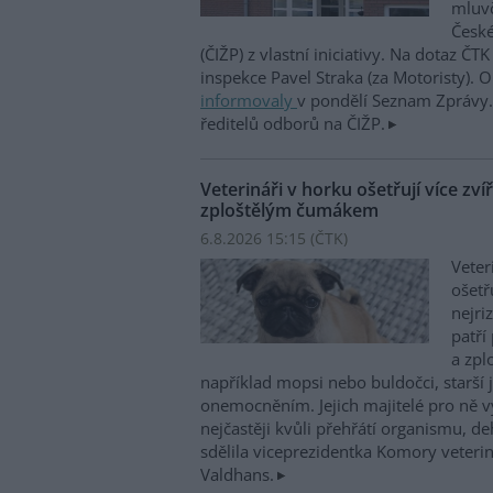
mluvč
České
(ČIŽP) z vlastní iniciativy. Na dotaz ČT
inspekce Pavel Straka (za Motoristy).
informovaly
v pondělí Seznam Zprávy. 
ředitelů odborů na ČIŽP.
Veterináři v horku ošetřují více zví
zploštělým čumákem
6.8.2026 15:15 (
ČTK
)
Veter
ošetř
nejri
patří
a zpl
například mopsi nebo buldočci, starší j
onemocněním. Jejich majitelé pro ně vy
nejčastěji kvůli přehřátí organismu, d
sdělila viceprezidentka Komory veterin
Valdhans.