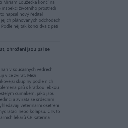
í Miriam Loužecká končí na
 inspekci životního prostředí
K to napsal nový ředitel
 O jejich plánovaných odchodech
Podle něj tak končí dva z pěti
řat, ohrožení jsou psi se
ináři v současných vedrech
ují více zvířat. Mezi
zikovější skupiny podle nich
 plemena psů s krátkou lebkou
oštělým čumákem, jako jsou
edinci a zvířata se srdečním
hledávají veterinární ošetření
ehydrataci nebo kolapsu. ČTK to
árních lékařů ČR Kateřina