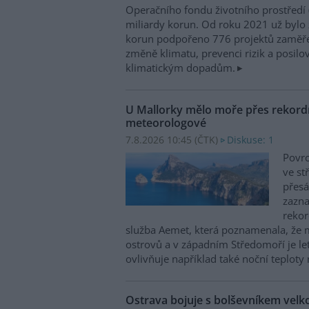
Operačního fondu životního prostředí
miliardy korun. Od roku 2021 už bylo 
korun podpořeno 776 projektů zaměře
změně klimatu, prevenci rizik a posilo
klimatickým dopadům.
U Mallorky mělo moře přes rekordn
meteorologové
7.8.2026 10:45 (
ČTK
)
Diskuse: 1
Povrc
ve st
přesá
zazn
reko
služba Aemet, která poznamenala, že 
ostrovů a v západním Středomoří je le
ovlivňuje například také noční teploty 
Ostrava bojuje s bolševníkem vel