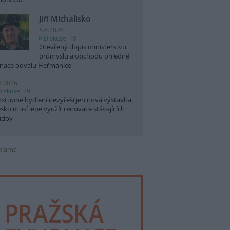
Jiří Michalisko
6.8.2026
Diskuse: 18
Otevřený dopis ministerstvu
průmyslu a obchodu ohledně
nace odvalu Heřmanice
8.2026
Diskuse: 39
stupné bydlení nevyřeší jen nová výstavba.
sko musí lépe využít renovace stávajících
udov
klama