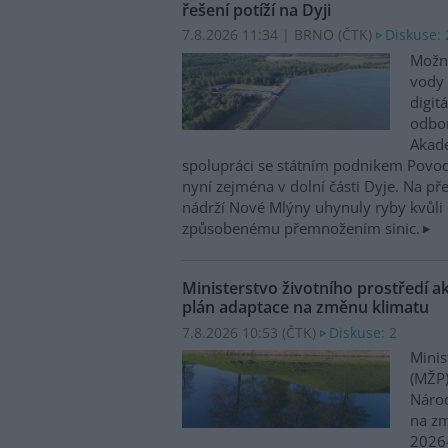
řešení potíží na Dyji
7.8.2026 11:34 | BRNO (
ČTK
)
Diskuse: 
Možn
vody 
digit
odbor
Akade
spolupráci se státním podnikem Povo
nyní zejména v dolní části Dyje. Na p
nádrží Nové Mlýny uhynuly ryby kvůli 
způsobenému přemnožením sinic.
Ministerstvo životního prostředí a
plán adaptace na změnu klimatu
7.8.2026 10:53 (
ČTK
)
Diskuse: 2
Minis
(MŽP)
Národ
na zm
2026–