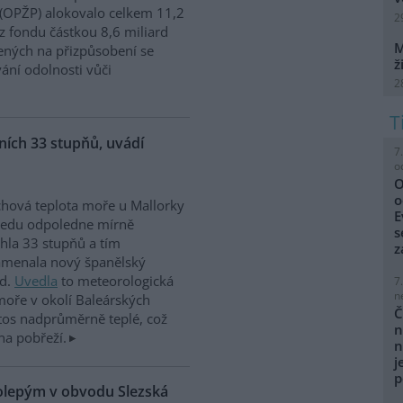
 (OPŽP) alokovalo celkem 11,2
2
z fondu částkou 8,6 miliard
M
ných na přizpůsobení se
ž
vání odolnosti vůči
2
ích 33 stupňů, uvádí
7
o
O
o
hová teplota moře u Mallorky
E
ředu odpoledne mírně
s
hla 33 stupňů a tím
z
amenala nový španělský
rd.
Uvedla
to meteorologická
7
n
moře v okolí Baleárských
Č
tos nadprůměrně teplé, což
n
na pobřeží.
n
j
p
kolepým v obvodu Slezská