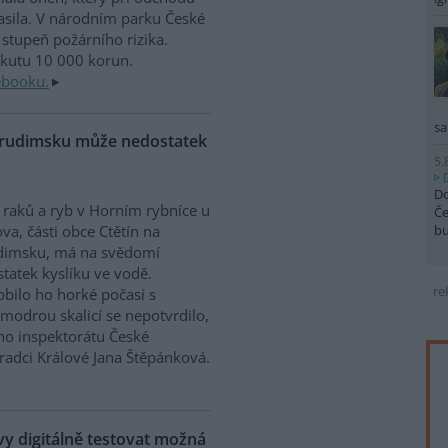
sila. V národním parku České
stupeň požárního rizika.
okutu 10 000 korun.
ebooku.
sa
Chrudimsku může nedostatek
5.
Do
raků a ryb v Horním rybníce u
Če
b
va, části obce Ctětín na
dimsku, má na svědomí
tatek kyslíku ve vodě.
re
bilo ho horké počasí s
modrou skalicí se nepotvrdilo,
ího inspektorátu České
Hradci Králové Jana Štěpánková.
 digitálně testovat možná