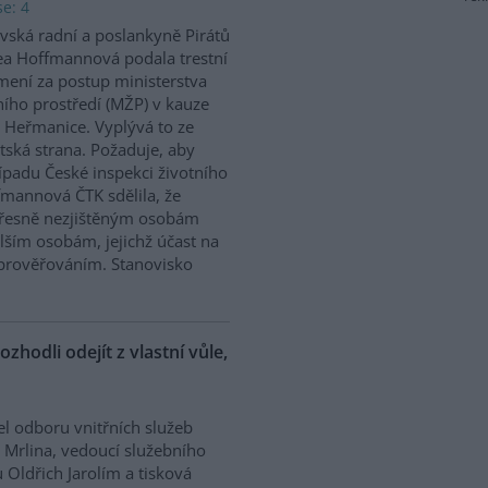
e: 4
vská radní a poslankyně Pirátů
a Hoffmannová podala trestní
ení za postup ministerstva
ního prostředí (MŽP) v kauze
 Heřmanice. Vyplývá to ze
tská strana. Požaduje, aby
řípadu České inspekci životního
ffmannová ČTK sdělila, že
přesně nezjištěným osobám
ším osobám, jejichž účast na
prověřováním. Stanovisko
ozhodli odejít z vlastní vůle,
el odboru vnitřních služeb
 Mrlina, vedoucí služebního
 Oldřich Jarolím a tisková