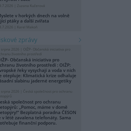
9.7.2026 | Zuzana Kučerová
yslete v horkých dnech na volně
ijící ptáky a další zvířata
8.7.2026 | Karel Makoň
tiskové zprávy
. srpna 2026 |
OIŽP- Občanská iniciativa pro
chranu životního prostředí
IŽP- Občanská iniciativa pro
chranu životního prostředí : OIŽP:
vropské řeky vysychají a voda v nich
e otepluje: Klimatická krize odhaluje
ásadní slabinu jaderné energetiky
. srpna 2026 |
Česká společnost pro ochranu
etopýrů
eská společnost pro ochranu
etopýrů: „Pomoc, máme v domě
etopýry!“ Bezplatná poradna ČESON
e v létě zavalena telefonáty. Sama
otřebuje finanční podporu.