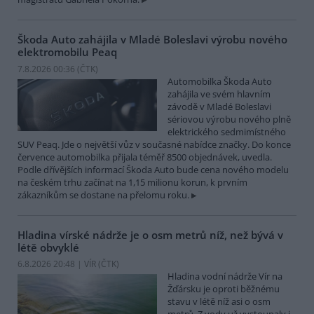
Škoda Auto zahájila v Mladé Boleslavi výrobu nového
elektromobilu Peaq
7.8.2026 00:36 (
ČTK
)
Automobilka Škoda Auto
zahájila ve svém hlavním
závodě v Mladé Boleslavi
sériovou výrobu nového plně
elektrického sedmimístného
SUV Peaq. Jde o největší vůz v současné nabídce značky. Do konce
července automobilka přijala téměř 8500 objednávek, uvedla.
Podle dřívějších informací Škoda Auto bude cena nového modelu
na českém trhu začínat na 1,15 milionu korun, k prvním
zákazníkům se dostane na přelomu roku.
Hladina vírské nádrže je o osm metrů níž, než bývá v
létě obvyklé
6.8.2026 20:48 | VÍR (
ČTK
)
Hladina vodní nádrže Vír na
Žďársku je oproti běžnému
stavu v létě níž asi o osm