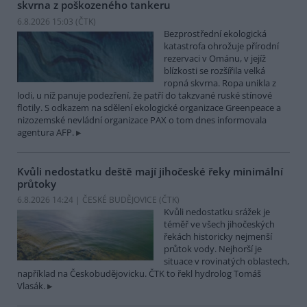
skvrna z poškozeného tankeru
6.8.2026 15:03 (
ČTK
)
Bezprostřední ekologická
katastrofa ohrožuje přírodní
rezervaci v Ománu, v jejíž
blízkosti se rozšířila velká
ropná skvrna. Ropa unikla z
lodi, u níž panuje podezření, že patří do takzvané ruské stínové
flotily. S odkazem na sdělení ekologické organizace Greenpeace a
nizozemské nevládní organizace PAX o tom dnes informovala
agentura AFP.
Kvůli nedostatku deště mají jihočeské řeky minimální
průtoky
6.8.2026 14:24 | ČESKÉ BUDĚJOVICE (
ČTK
)
Kvůli nedostatku srážek je
téměř ve všech jihočeských
řekách historicky nejmenší
průtok vody. Nejhorší je
situace v rovinatých oblastech,
například na Českobudějovicku. ČTK to řekl hydrolog Tomáš
Vlasák.