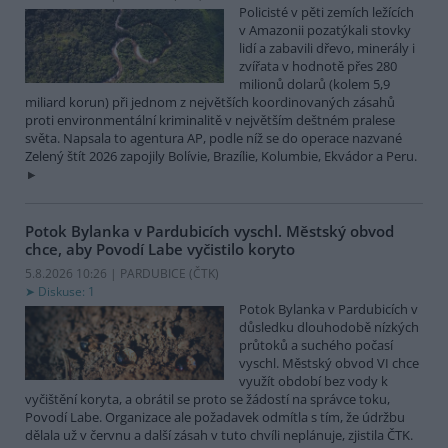
Policisté v pěti zemích ležících
v Amazonii pozatýkali stovky
lidí a zabavili dřevo, minerály i
zvířata v hodnotě přes 280
milionů dolarů (kolem 5,9
miliard korun) při jednom z největších koordinovaných zásahů
proti environmentální kriminalitě v největším deštném pralese
světa. Napsala to agentura AP, podle níž se do operace nazvané
Zelený štít 2026 zapojily Bolívie, Brazílie, Kolumbie, Ekvádor a Peru.
Potok Bylanka v Pardubicích vyschl. Městský obvod
chce, aby Povodí Labe vyčistilo koryto
5.8.2026 10:26 | PARDUBICE (
ČTK
)
Diskuse: 1
Potok Bylanka v Pardubicích v
důsledku dlouhodobě nízkých
průtoků a suchého počasí
vyschl. Městský obvod VI chce
využít období bez vody k
vyčištění koryta, a obrátil se proto se žádostí na správce toku,
Povodí Labe. Organizace ale požadavek odmítla s tím, že údržbu
dělala už v červnu a další zásah v tuto chvíli neplánuje, zjistila ČTK.