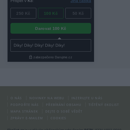
O NÁS
NOVINKY NA WEBU
INZERUJTE U NÁS
PODPOŘTE NÁS
PŘEBÍRÁNÍ OBSAHU
TIŠTĚNÝ EKOLIST
MAPA STRÁNEK
DEJTE O SOBĚ VĚDĚT
ZPRÁVY E-MAILEM
COOKIES