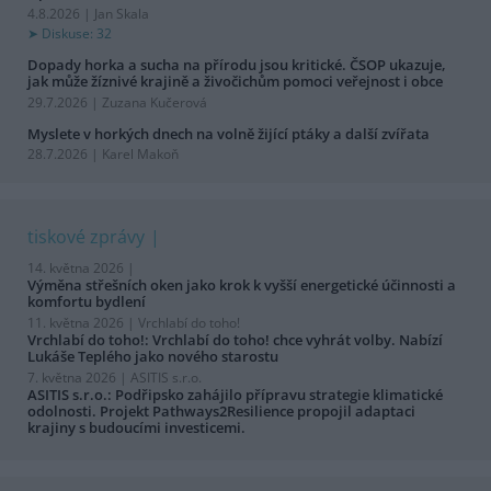
4.8.2026 | Jan Skala
Diskuse: 32
Dopady horka a sucha na přírodu jsou kritické. ČSOP ukazuje,
jak může žíznivé krajině a živočichům pomoci veřejnost i obce
29.7.2026 | Zuzana Kučerová
Myslete v horkých dnech na volně žijící ptáky a další zvířata
28.7.2026 | Karel Makoň
tiskové zprávy
14. května 2026 |
Výměna střešních oken jako krok k vyšší energetické účinnosti a
komfortu bydlení
11. května 2026 |
Vrchlabí do toho!
Vrchlabí do toho!: Vrchlabí do toho! chce vyhrát volby. Nabízí
Lukáše Teplého jako nového starostu
7. května 2026 |
ASITIS s.r.o.
ASITIS s.r.o.: Podřipsko zahájilo přípravu strategie klimatické
odolnosti. Projekt Pathways2Resilience propojil adaptaci
krajiny s budoucími investicemi.