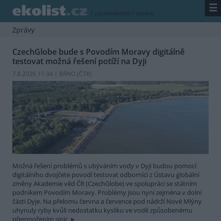
☰
/
zpravodajství
/
zprávy
Zprávy
CzechGlobe bude s Povodím Moravy digitálně
testovat možná řešení potíží na Dyji
7.8.2026 11:34 | BRNO (
ČTK
)
Možná řešení problémů s ubýváním vody v Dyji budou pomocí
digitálního dvojčete povodí testovat odborníci z Ústavu globální
změny Akademie věd ČR (CzechGlobe) ve spolupráci se státním
podnikem Povodím Moravy. Problémy jsou nyní zejména v dolní
části Dyje. Na přelomu června a července pod nádrží Nové Mlýny
uhynuly ryby kvůli nedostatku kyslíku ve vodě způsobenému
přemnožením sinic.