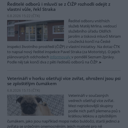
Ředitelé odborů i mluvčí se z ČIŽP rozhodli odejít z
vlastní vůle, řekl Straka
6.8.2026 15:22 (
ČTK
)
Ředitel odboru vnitřních
služeb Matěj Mrlina, vedoucí
služebního úřadu Oldřich
Jarolím a tisková mluvčí Miriam
Loužecká končí na České
inspekci životního prostředí (ČIŽP) z vlastní iniciativy. Na dotaz ČTK
to napsal nový ředitel inspekce Pavel Straka (za Motoristy). O jejich
plánovaných odchodech
informovaly
v pondělí Seznam Zprávy.
Podle něj tak končí dva z pěti ředitelů odborů na ČIŽP.
Veterináři v horku ošetřují více zvířat, ohrožení jsou psi
se zploštělým čumákem
6.8.2026 15:15 (
ČTK
)
Veterináři v současných
vedrech ošetřují více zvířat.
Mezi nejrizikovější skupiny
podle nich patří plemena psů s
krátkou lebkou a zploštělým
čumákem, jako jsou například mopsi nebo buldočci, starší jedinci a
zvířata se srdečním onemocněním. Jejich majitelé pro ně