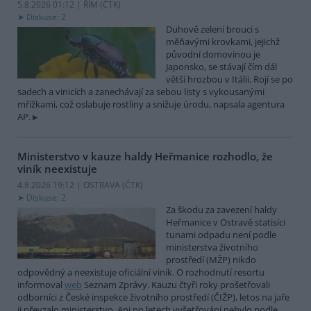
5.8.2026 01:12 | ŘÍM (
ČTK
)
Diskuse: 2
Duhově zelení brouci s
měňavými krovkami, jejichž
původní domovinou je
Japonsko, se stávají čím dál
větší hrozbou v Itálii. Rojí se po
sadech a vinicích a zanechávají za sebou listy s vykousanými
mřížkami, což oslabuje rostliny a snižuje úrodu, napsala agentura
AP.
Ministerstvo v kauze haldy Heřmanice rozhodlo, že
viník neexistuje
4.8.2026 19:12 | OSTRAVA (
ČTK
)
Diskuse: 2
Za škodu za zavezení haldy
Heřmanice v Ostravě statisíci
tunami odpadu není podle
ministerstva životního
prostředí (MŽP) nikdo
odpovědný a neexistuje oficiální viník. O rozhodnutí resortu
informoval
web
Seznam Zprávy. Kauzu čtyři roky prošetřovali
odborníci z České inspekce životního prostředí (ČIŽP), letos na jaře
ji převzalo ministerstvo. Ani po letech vyšetřování nebylo podle