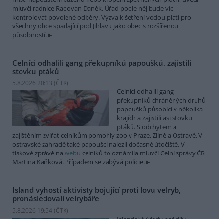
mluvčí radnice Radovan Daněk. Úřad podle něj bude víc
kontrolovat povolené odběry. Výzva k šetření vodou platí pro
všechny obce spadající pod Jihlavu jako obec s rozšířenou
působností.
Celníci odhalili gang překupníků papoušků, zajistili
stovku ptáků
5.8.2026 20:13 (
ČTK
)
Celníci odhalili gang
překupníků chráněných druhů
papoušků působící v několika
krajích a zajistili asi stovku
ptáků. S odchytem a
zajištěním zvířat celníkům pomohly zoo v Praze, Zlíně a Ostravě. V
ostravské zahradě také papoušci nalezli dočasné útočiště. V
tiskové zprávě na
webu
celníků to oznámila mluvčí Celní správy ČR
Martina Kaňková. Případem se zabývá policie.
Island vyhostí aktivisty bojující proti lovu velryb,
pronásledovali velrybáře
5.8.2026 19:54 (
ČTK
)
Islandské úřady nařídily