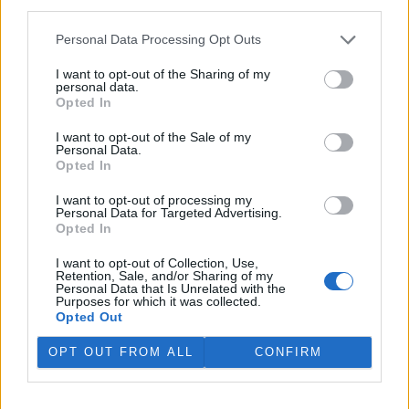
third parties.
V rybnících Rybářství Třeboň vyschla třetina vody,
Personal Data Processing Opt Outs
nejvíce v historii firmy
5.8.2026 15:42 (
ČTK
)
I want to opt-out of the Sharing of my
Diskuse: 1
personal data.
V rybnících Rybářství Třeboň,
Opted In
které hospodaří na 8000
hektarech vodní plochy, chybí
I want to opt-out of the Sale of my
více než třetina vody. Oproti
Personal Data.
běžnému zdržovaném objemu
Opted In
75 milionů metrů krychlových vody je v rybnících o 28 milionů
metrů krychlových vody méně. Každý týden se kvůli extrémně
I want to opt-out of processing my
Personal Data for Targeted Advertising.
vysokým teplotám a nedostatku srážek odpaří další 2,5 procenta.
Opted In
Kvůli suchu začali rybáři s výlovy některých rybníků předčasně,
protože by jinak ryby uhynuly, řekl provozní ředitel Rybářství
I want to opt-out of Collection, Use,
Třeboň Vladimír Kukačka.
Retention, Sale, and/or Sharing of my
Personal Data that Is Unrelated with the
Purposes for which it was collected.
Hladina Dunaje je na rekordním minimu; lodě uvázly,
Opted Out
rybáři jsou bez práce
OPT OUT FROM ALL
CONFIRM
5.8.2026 15:37 | BUKUREŠŤ (
ČTK
)
Diskuse: 17
Turistický přístav v
rumunském městě Corabia,