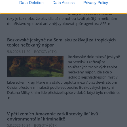
Data Deletion
Data Access
Privacy Policy
které leží na břehu Dunaje, je
opuštěný. Až na několik člunů
uvázlých v řasách. Hladina
řeky je tak nízko, že plavidla už nemohou kvůli písčitým mělčinám
do přístavu vplouvat ani z něj vyplouvat, píše agentura AFP.
Bozkovské jeskyně na Semilsku zažívají za tropických
teplot nečekaný nápor
5.8.2026 11:20 | BOZKOV (
ČTK
)
Bozkovské dolomitové jeskyně
na Semilsku zažívají za
současných tropických teplot
nečekaný nápor. Jde sice o
jedno z nejchladnějších míst v
Libereckém kraji, které má stálou teplotu mezi 7,5 až devíti stupni
Celsia, přesto v minulosti podle vedoucího Bozkovských jeskyní
Dušana Milky k nim lidé přicházeli spíše v době, když bylo nevlídno.
V pěti zemích Amazonie zatkli stovky lidí kvůli
environmentální kriminalitě
5.8.2026 10:34 | BOGOTÁ (
ČTK
)