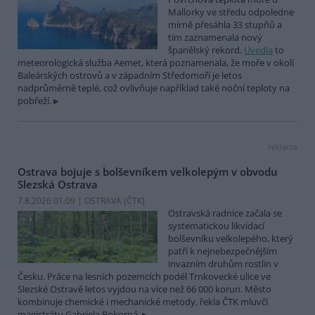
Mallorky ve středu odpoledne
mírně přesáhla 33 stupňů a
tím zaznamenala nový
španělský rekord.
Uvedla
to
meteorologická služba Aemet, která poznamenala, že moře v okolí
Baleárských ostrovů a v západním Středomoří je letos
nadprůměrně teplé, což ovlivňuje například také noční teploty na
pobřeží.
reklama
Ostrava bojuje s bolševníkem velkolepým v obvodu
Slezská Ostrava
7.8.2026 01:09 | OSTRAVA (
ČTK
)
Ostravská radnice začala se
systematickou likvidací
bolševníku velkolepého, který
patří k nejnebezpečnějším
invazním druhům rostlin v
Česku. Práce na lesních pozemcích podél Trnkovecké ulice ve
Slezské Ostravě letos vyjdou na více než 66 000 korun. Město
kombinuje chemické i mechanické metody, řekla ČTK mluvčí
magistrátu Gabriela Pokorná.