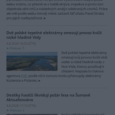
webu známo, co přesně se v haldě skrývá, inspekce si proto loni
objednala sérii vrtů a následných analýz odebraných vzorků. Práce
ale měl podle webu minulý měsíc zastavit šéf úřadu Pavel Straka
pro jejich nadbytečnost.
Dvě polské tepelné elektrárny omezují provoz kvůli
nízké hladině Visly
4.8.2026 18:35 (
ČTK
)
Diskuse: 5
Dvě polské tepelné elektrárny
omezují svůj provoz kvůli vlně
veder a nízké hladině vody v
řece Visle, kterou používají k
chlazení. Napsala to tisková
agentura
PAP
, podle níž k tomuto kroku přistoupily elektrárny
Kozienice a Polaniec.
Desítky hasičů likvidují požár lesa na Šumavě
Aktualizováno
4.8.2026 17:13 (
ČTK
)
Diskuse: 2
Požár přibližně šesti hektarů