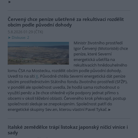
Červený chce peníze ušetřené za rekultivaci rozdělit
obcím podle původní dohody
5.8.2026 01:29 (
ČTK
)
Diskuse: 2
Ministr životního prostředí
Igor Červený (Motoristé) chce
peníze, které Severní
energetická ušetřila na
rekultivacích hnědouhelného
lomu ČSA na Mostecku, rozdělit obcím podle původní dohody.
Uvedl to na síti
X
. Původně chtěla Severní energetická dát peníze
obcím prostřednictvím Státního fondu životního prostředí (SFŽP),
v pondělí ale společnost uvedla, že hodlá sama rozhodnout o
využití peněz a že chce ohledně výše podpory jednat přímo s
obcemi v okolí těžební oblasti. Červeného krok překvapil, postup
společnosti sleduje se znepokojením. Společnost patří do
energetické skupiny Sev.en, kterou vlastní Pavel Tykač.
Italské zemědělce trápí listokaz japonský ničící vinice i
sady