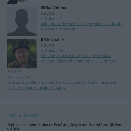
Eliška Vidomus
6.8.2026
Diskuse: 24
Klimatická krize není over. Vyzýváme vládu, aby
ji přestala ignorovat
Jiří Michalisko
6.8.2026
Diskuse: 18
Otevřený dopis ministerstvu průmyslu a
obchodu ohledně sanace odvalu Heřmanice
5.8.2026
Diskuse: 39
Dostupné bydlení nevyřeší jen nová výstavba. Česko musí lépe
využít renovace stávajících budov
rady a návody
Mýtus o zeleném koberci: Proč anglický trávník v létě zabíjí život
v půdě