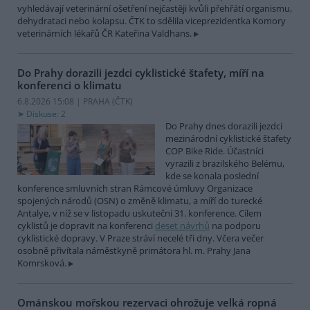
vyhledávají veterinární ošetření nejčastěji kvůli přehřátí organismu,
dehydrataci nebo kolapsu. ČTK to sdělila viceprezidentka Komory
veterinárních lékařů ČR Kateřina Valdhans.
Do Prahy dorazili jezdci cyklistické štafety, míří na
konferenci o klimatu
6.8.2026 15:08 | PRAHA (
ČTK
)
Diskuse: 2
Do Prahy dnes dorazili jezdci
mezinárodní cyklistické štafety
COP Bike Ride. Účastníci
vyrazili z brazilského Belému,
kde se konala poslední
konference smluvních stran Rámcové úmluvy Organizace
spojených národů (OSN) o změně klimatu, a míří do turecké
Antalye, v níž se v listopadu uskuteční 31. konference. Cílem
cyklistů je dopravit na konferenci
deset návrhů
na podporu
cyklistické dopravy. V Praze stráví necelé tři dny. Včera večer
osobně přivítala náměstkyně primátora hl. m. Prahy Jana
Komrsková.
Ománskou mořskou rezervaci ohrožuje velká ropná