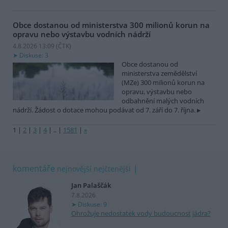
Obce dostanou od ministerstva 300 milionů korun na
opravu nebo výstavbu vodních nádrží
4.8.2026 13:09 (
ČTK
)
Diskuse: 3
Obce dostanou od
ministerstva zemědělství
(MZe) 300 milionů korun na
opravu, výstavbu nebo
odbahnění malých vodních
nádrží. Žádost o dotace mohou podávat od 7. září do 7. října.
1
|
2
|
3
|
4
|
..
|
1581
|
»
komentáře
nejnovější
nejčtenější
Jan Palaščák
7.8.2026
Diskuse: 9
Ohrožuje nedostatek vody budoucnost jádra?