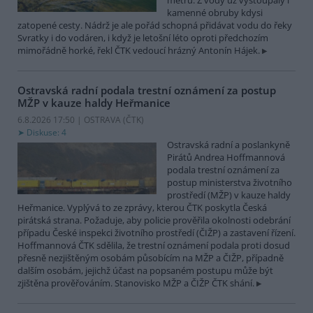
metrů. Z vody už vystoupaly i
kamenné obruby kdysi
zatopené cesty. Nádrž je ale pořád schopná přidávat vodu do řeky
Svratky i do vodáren, i když je letošní léto oproti předchozím
mimořádně horké, řekl ČTK vedoucí hrázný Antonín Hájek.
Ostravská radní podala trestní oznámení za postup
MŽP v kauze haldy Heřmanice
6.8.2026 17:50 | OSTRAVA (
ČTK
)
Diskuse: 4
Ostravská radní a poslankyně
Pirátů Andrea Hoffmannová
podala trestní oznámení za
postup ministerstva životního
prostředí (MŽP) v kauze haldy
Heřmanice. Vyplývá to ze zprávy, kterou ČTK poskytla Česká
pirátská strana. Požaduje, aby policie prověřila okolnosti odebrání
případu České inspekci životního prostředí (ČIŽP) a zastavení řízení.
Hoffmannová ČTK sdělila, že trestní oznámení podala proti dosud
přesně nezjištěným osobám působícím na MŽP a ČIŽP, případně
dalším osobám, jejichž účast na popsaném postupu může být
zjištěna prověřováním. Stanovisko MŽP a ČIŽP ČTK shání.