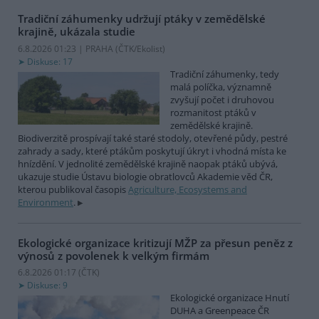
Tradiční záhumenky udržují ptáky v zemědělské
krajině, ukázala studie
6.8.2026 01:23 | PRAHA (
ČTK/Ekolist
)
Diskuse: 17
Tradiční záhumenky, tedy
malá políčka, významně
zvyšují počet i druhovou
rozmanitost ptáků v
zemědělské krajině.
Biodiverzitě prospívají také staré stodoly, otevřené půdy, pestré
zahrady a sady, které ptákům poskytují úkryt i vhodná místa ke
hnízdění. V jednolité zemědělské krajině naopak ptáků ubývá,
ukazuje studie Ústavu biologie obratlovců Akademie věd ČR,
kterou publikoval časopis
Agriculture, Ecosystems and
Environment
.
Ekologické organizace kritizují MŽP za přesun peněz z
výnosů z povolenek k velkým firmám
6.8.2026 01:17 (
ČTK
)
Diskuse: 9
Ekologické organizace Hnutí
DUHA a Greenpeace ČR