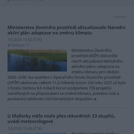
reklama
Ministerstvo životního prostředí aktualizovalo Národní
akční plán adaptace na změnu klimatu
7.8.2026 10:53 (
ČTK
)
Diskuse: 1
Ministerstvo životního
prostředí (MŽP) dokončilo
návrh aktualizace Národního
akčního plánu adaptace na
změnu klimatu pro období
2026–2030. Na opatření z Operačního fondu životního prostředí
(OPŽP) alokovalo celkem 11,2 miliardy korun. Od roku 2021 už bylo
z fondu částkou 8,6 miliard korun podpořeno 776 projektů
zaměřených na přizpůsobení se změně klimatu, prevenci rizik a
posilování odolnosti vůči klimatickým dopadům.
U Mallorky mělo moře přes rekordních 33 stupňů,
uvádí meteorologové
7.8.2026 10:45 (
ČTK
)
Povrchová teplota moře u