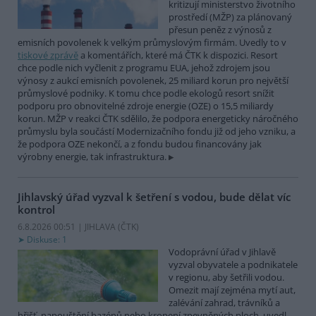
kritizují ministerstvo životního
prostředí (MŽP) za plánovaný
přesun peněz z výnosů z
emisních povolenek k velkým průmyslovým firmám. Uvedly to v
tiskové zprávě
a komentářích, které má ČTK k dispozici. Resort
chce podle nich vyčlenit z programu EUA, jehož zdrojem jsou
výnosy z aukcí emisních povolenek, 25 miliard korun pro největší
průmyslové podniky. K tomu chce podle ekologů resort snížit
podporu pro obnovitelné zdroje energie (OZE) o 15,5 miliardy
korun. MŽP v reakci ČTK sdělilo, že podpora energeticky náročného
průmyslu byla součástí Modernizačního fondu již od jeho vzniku, a
že podpora OZE nekončí, a z fondu budou financovány jak
výrobny energie, tak infrastruktura.
Jihlavský úřad vyzval k šetření s vodou, bude dělat víc
kontrol
6.8.2026 00:51 | JIHLAVA (
ČTK
)
Diskuse: 1
Vodoprávní úřad v Jihlavě
vyzval obyvatele a podnikatele
v regionu, aby šetřili vodou.
Omezit mají zejména mytí aut,
zalévání zahrad, trávníků a
hřišť, napouštění bazénů nebo kropení zpevněných ploch, uvedl