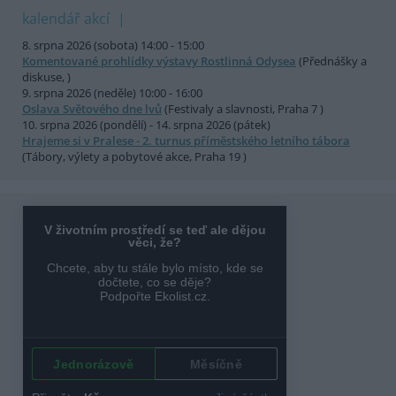
kalendář akcí
8. srpna 2026 (sobota) 14:00 - 15:00
Komentované prohlídky výstavy Rostlinná Odysea
(Přednášky a
diskuse, )
9. srpna 2026 (neděle) 10:00 - 16:00
Oslava Světového dne lvů
(Festivaly a slavnosti, Praha 7 )
10. srpna 2026 (pondělí) - 14. srpna 2026 (pátek)
Hrajeme si v Pralese - 2. turnus příměstského letního tábora
(Tábory, výlety a pobytové akce, Praha 19 )