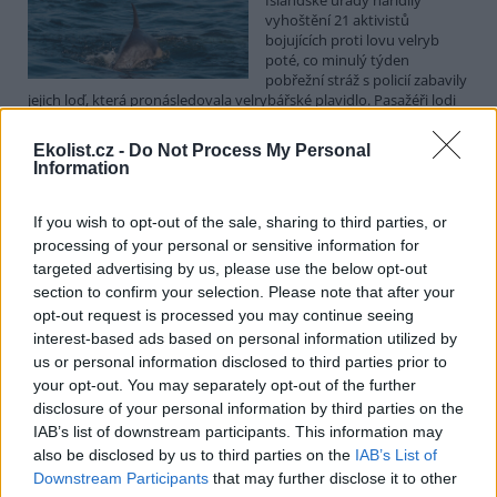
vyhoštění 21 aktivistů
bojujících proti lovu velryb
poté, co minulý týden
pobřežní stráž s policií zabavily
jejich loď, která pronásledovala velrybářské plavidlo. Pasažéři lodi
patřící nadaci kanadsko-amerického ekologického aktivisty Paula
Watsona jsou od té doby zadržováni v Reykjavíku. Sám Watson na
Ekolist.cz -
Do Not Process My Personal
palubě nebyl. Píše o tom agentura AFP s odvoláním na islandskou
Information
policii.
If you wish to opt-out of the sale, sharing to third parties, or
Záchranná stanice v Praze přijímá kvůli vedrům více
processing of your personal or sensitive information for
volně žijících zvířat
targeted advertising by us, please use the below opt-out
5.8.2026 17:40 | PRAHA (
ČTK
)
section to confirm your selection. Please note that after your
Kvůli vysokým letním
opt-out request is processed you may continue seeing
teplotám pracovníci pražské
interest-based ads based on personal information utilized by
záchranné stanice pro volně
us or personal information disclosed to third parties prior to
žijící živočichy přijímají více
your opt-out. You may separately opt-out of the further
zvířat, nejčastěji
dehydratovaná a vysílená mláďata ptáků nebo veverek. ČTK to
disclosure of your personal information by third parties on the
sdělila mluvčí stanice Petra Fišerová. Během současné vlny veder
IAB’s list of downstream participants. This information may
stanice denně ošetří desítky živočichů, při první letošní vlně horka
also be disclosed by us to third parties on the
IAB’s List of
jich za jeden týden přijali rekordních 578.
Downstream Participants
that may further disclose it to other