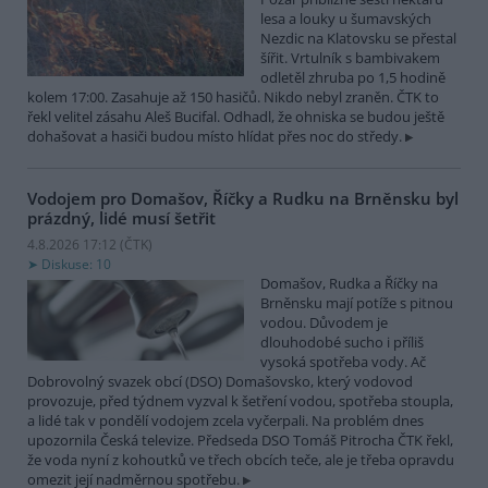
lesa a louky u šumavských
Nezdic na Klatovsku se přestal
šířit. Vrtulník s bambivakem
odletěl zhruba po 1,5 hodině
kolem 17:00. Zasahuje až 150 hasičů. Nikdo nebyl zraněn. ČTK to
řekl velitel zásahu Aleš Bucifal. Odhadl, že ohniska se budou ještě
dohašovat a hasiči budou místo hlídat přes noc do středy.
Vodojem pro Domašov, Říčky a Rudku na Brněnsku byl
prázdný, lidé musí šetřit
4.8.2026 17:12 (
ČTK
)
Diskuse: 10
Domašov, Rudka a Říčky na
Brněnsku mají potíže s pitnou
vodou. Důvodem je
dlouhodobé sucho i příliš
vysoká spotřeba vody. Ač
Dobrovolný svazek obcí (DSO) Domašovsko, který vodovod
provozuje, před týdnem vyzval k šetření vodou, spotřeba stoupla,
a lidé tak v pondělí vodojem zcela vyčerpali. Na problém dnes
upozornila Česká televize. Předseda DSO Tomáš Pitrocha ČTK řekl,
že voda nyní z kohoutků ve třech obcích teče, ale je třeba opravdu
omezit její nadměrnou spotřebu.