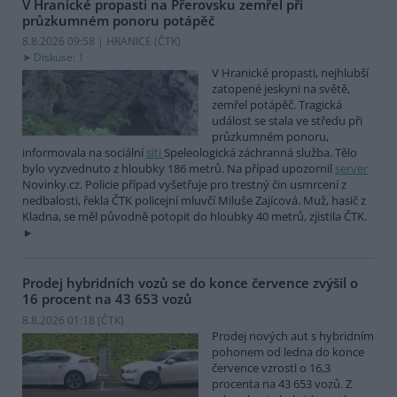
V Hranické propasti na Přerovsku zemřel při
průzkumném ponoru potápěč
8.8.2026 09:58 | HRANICE (
ČTK
)
Diskuse: 1
V Hranické propasti, nejhlubší
zatopené jeskyni na světě,
zemřel potápěč. Tragická
událost se stala ve středu při
průzkumném ponoru,
informovala na sociální
síti
Speleologická záchranná služba. Tělo
bylo vyzvednuto z hloubky 186 metrů. Na případ upozornil
server
Novinky.cz. Policie případ vyšetřuje pro trestný čin usmrcení z
nedbalosti, řekla ČTK policejní mluvčí Miluše Zajícová. Muž, hasič z
Kladna, se měl původně potopit do hloubky 40 metrů, zjistila ČTK.
Prodej hybridních vozů se do konce července zvýšil o
16 procent na 43 653 vozů
8.8.2026 01:18 (
ČTK
)
Prodej nových aut s hybridním
pohonem od ledna do konce
července vzrostl o 16,3
procenta na 43 653 vozů. Z