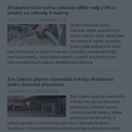
Strakonice kvůli suchu zakázaly odběr vody z řek a
potoků na zahrady či bazény
9.8.2026 14:37 | STRAKONICE (
ČTK
)
Strakonice kvůli suchu
zakázaly odběr povrchových
vod z vodních toků. Zákaz platí
od soboty 8. srpna. Opatření,
které vydal vodoprávní úřad,
platí mimo jiné na zalévání zahrad a trávníků, zavlažování hřišť,
mytí automobilů, napouštění bazénů a nádrží. Novináře o tom
informovala mluvčí radnice Markéta Bučoková.
Zoo Liberec poprvé rozmnožila kriticky ohroženou
žabku listovnici přízračnou
9.8.2026 10:24 | LIBEREC (
ČTK
)
Zoo Liberec poprvé rozmnožila
kriticky ohroženou listovnici
přízračnou. Odchov tohoto
druhu tropické žabky v lidské
péči je poměrně vzácný. V
tiskové zprávě o tom informovala mluvčí zahrady Barbara
Tesařová. Listovnici přízračnou, která pochází ze Střední Ameriky,