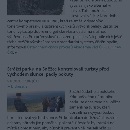
kazet by mohl být v budoucnu
využíván jako alternativní
palivo. Tuto možnost
otestovali vědci z Národního
centra kompetence BIOCIRKL, kteří ze směsi odpadního
tonerového prášku a čistírenských kalů vytvořili pelety. Zjistili, že
toner vykazuje dobré energetické vlastnosti a má slušnou
výhřevnost. Pro průmyslové nasazení pelet je však podle nich ještě
třeba rozšířit výrobní proces o standardní systémy čištění spalin,
informoval
Ústav chemických procesů Akademie věd ČR (ÚCHP AV
ČR)
.
Strážci parku na Sněžce kontrolovali turisty před
východem slunce, padly pokuty
9.8.2026 17:06 (
ČTK
)
Diskuse: 2
Strážci českého a polského
Krkonošského národního
parku se dnes ráno na Sněžce
zaměřili na turisty, kteří
dorazili na nejvyšší českou
horu sledovat východ slunce. Při kontrolách dodržování pravidel
ochrany přírody jim pomáhali policisté. Přestože byli strážci na
místě s předstihem, aby působili preventivně, museli řešit 23