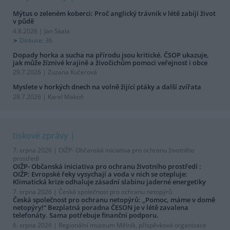
Mýtus o zeleném koberci: Proč anglický trávník v létě zabíjí život
v půdě
4.8.2026 | Jan Skala
Diskuse: 36
Dopady horka a sucha na přírodu jsou kritické. ČSOP ukazuje,
jak může žíznivé krajině a živočichům pomoci veřejnost i obce
29.7.2026 | Zuzana Kučerová
Myslete v horkých dnech na volně žijící ptáky a další zvířata
28.7.2026 | Karel Makoň
tiskové zprávy
7. srpna 2026 |
OIŽP- Občanská iniciativa pro ochranu životního
prostředí
OIŽP- Občanská iniciativa pro ochranu životního prostředí :
OIŽP: Evropské řeky vysychají a voda v nich se otepluje:
Klimatická krize odhaluje zásadní slabinu jaderné energetiky
7. srpna 2026 |
Česká společnost pro ochranu netopýrů
Česká společnost pro ochranu netopýrů: „Pomoc, máme v domě
netopýry!“ Bezplatná poradna ČESON je v létě zavalena
telefonáty. Sama potřebuje finanční podporu.
6. srpna 2026 |
Regionální muzeum Mělník, příspěvková organizace