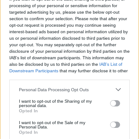
vychrlila sicilská sopka Etna,
processing of your personal or sensitive information for
jedna z nejaktivnějších sopek
targeted advertising by us, please use the below opt-out
světa, přiměly dnes letiště v
section to confirm your selection. Please note that after your
Katánii pozastavit přílety
letadel, uvedla agentura AFP.
opt-out request is processed you may continue seeing
interest-based ads based on personal information utilized by
us or personal information disclosed to third parties prior to
V brazilském regionálním parlamentu měli nezvanou
your opt-out. You may separately opt-out of the further
návštěvu - skupinu kapybar
disclosure of your personal information by third parties on the
8.8.2026 11:40 (
ČTK
)
IAB’s list of downstream participants. This information may
Diskuse: 1
also be disclosed by us to third parties on the
IAB’s List of
V brazilském státě Mato
Downstream Participants
that may further disclose it to other
Grosso museli minulý týden v
third parties.
regionálním parlamentu
přerušit jednání poté, co
budovy vniklo několik
Personal Data Processing Opt Outs
kapybar. Skupina největších hlodavců světa do budovy
vstoupila
hlavním vchodem, informovala agentura AP.
I want to opt-out of the Sharing of my
personal data.
Opted In
Znojmo uvažuje o holubníku i krmivu s látkou
I want to opt-out of the Sale of my
omezující rozmnožování holubů
Personal Data.
8.8.2026 11:31 | ZNOJMO (
ČTK
)
Opted In
Znojmo zjišťuje, jak snížit počty