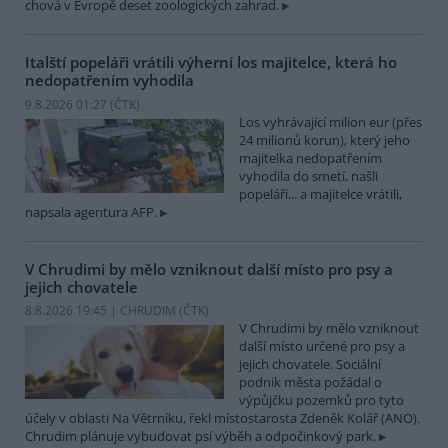
chová v Evropě deset zoologických zahrad.
Italští popeláři vrátili výherní los majitelce, která ho
nedopatřením vyhodila
9.8.2026 01:27 (
ČTK
)
Los vyhrávající milion eur (přes
24 milionů korun), který jeho
majitelka nedopatřením
vyhodila do smetí, našli
popeláři... a majitelce vrátili,
napsala agentura AFP.
V Chrudimi by mělo vzniknout další místo pro psy a
jejich chovatele
8.8.2026 19:45 | CHRUDIM (
ČTK
)
V Chrudimi by mělo vzniknout
další místo určené pro psy a
jejich chovatele. Sociální
podnik města požádal o
výpůjčku pozemků pro tyto
účely v oblasti Na Větrníku, řekl místostarosta Zdeněk Kolář (ANO).
Chrudim plánuje vybudovat psí výběh a odpočinkový park.