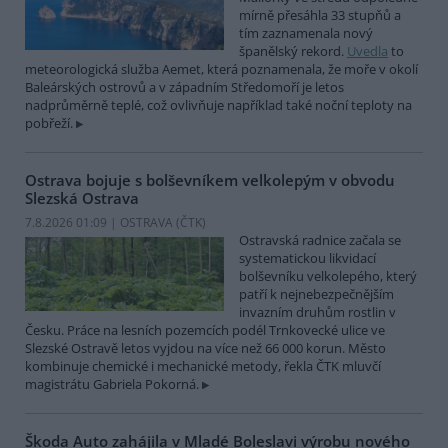
mírně přesáhla 33 stupňů a
tím zaznamenala nový
španělský rekord.
Uvedla
to
meteorologická služba Aemet, která poznamenala, že moře v okolí
Baleárských ostrovů a v západním Středomoří je letos
nadprůměrně teplé, což ovlivňuje například také noční teploty na
pobřeží.
Ostrava bojuje s bolševníkem velkolepým v obvodu
Slezská Ostrava
7.8.2026 01:09 | OSTRAVA (
ČTK
)
Ostravská radnice začala se
systematickou likvidací
bolševníku velkolepého, který
patří k nejnebezpečnějším
invazním druhům rostlin v
Česku. Práce na lesních pozemcích podél Trnkovecké ulice ve
Slezské Ostravě letos vyjdou na více než 66 000 korun. Město
kombinuje chemické i mechanické metody, řekla ČTK mluvčí
magistrátu Gabriela Pokorná.
Škoda Auto zahájila v Mladé Boleslavi výrobu nového