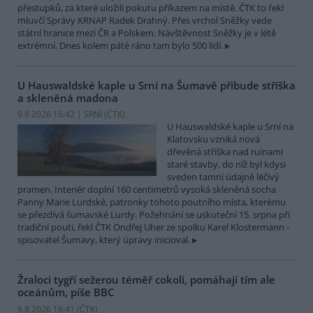
přestupků, za které uložili pokutu příkazem na místě. ČTK to řekl
mluvčí Správy KRNAP Radek Drahný. Přes vrchol Sněžky vede
státní hranice mezi ČR a Polskem. Návštěvnost Sněžky je v létě
extrémní. Dnes kolem páté ráno tam bylo 500 lidí.
U Hauswaldské kaple u Srní na Šumavě přibude stříška
a skleněná madona
9.8.2026 16:42 | SRNÍ (
ČTK
)
U Hauswaldské kaple u Srní na
Klatovsku vzniká nová
dřevěná stříška nad ruinami
staré stavby, do níž byl kdysi
sveden tamní údajně léčivý
pramen. Interiér doplní 160 centimetrů vysoká skleněná socha
Panny Marie Lurdské, patronky tohoto poutního místa, kterému
se přezdívá šumavské Lurdy. Požehnání se uskuteční 15. srpna při
tradiční pouti, řekl ČTK Ondřej Uher ze spolku Karel Klostermann -
spisovatel Šumavy, který úpravy inicioval.
Žraloci tygří sežerou téměř cokoli, pomáhají tím ale
oceánům, píše BBC
9.8.2026 16:41 (
ČTK
)