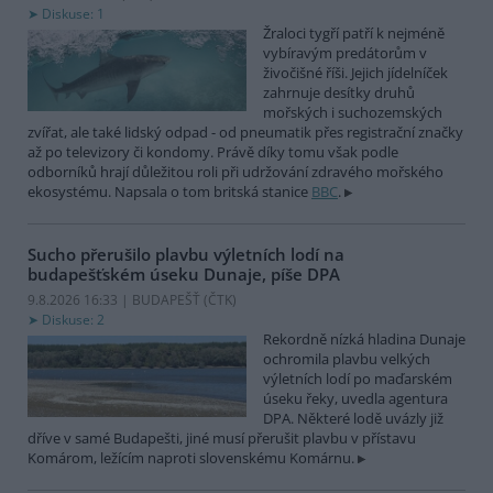
Diskuse: 1
Žraloci tygří patří k nejméně
vybíravým predátorům v
živočišné říši. Jejich jídelníček
zahrnuje desítky druhů
mořských i suchozemských
zvířat, ale také lidský odpad - od pneumatik přes registrační značky
až po televizory či kondomy. Právě díky tomu však podle
odborníků hrají důležitou roli při udržování zdravého mořského
ekosystému. Napsala o tom britská stanice
BBC
.
Sucho přerušilo plavbu výletních lodí na
budapešťském úseku Dunaje, píše DPA
9.8.2026 16:33 | BUDAPEŠŤ (
ČTK
)
Diskuse: 2
Rekordně nízká hladina Dunaje
ochromila plavbu velkých
výletních lodí po maďarském
úseku řeky, uvedla agentura
DPA. Některé lodě uvázly již
dříve v samé Budapešti, jiné musí přerušit plavbu v přístavu
Komárom, ležícím naproti slovenskému Komárnu.