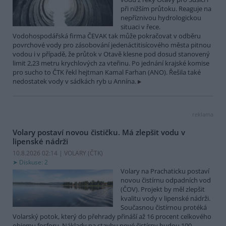
při nižším průtoku. Reaguje na
nepříznivou hydrologickou
situaci v řece.
Vodohospodářská firma ČEVAK tak může pokračovat v odběru
povrchové vody pro zásobování jedenáctitisícového města pitnou
vodou i v případě, že průtok v Otavě klesne pod dosud stanovený
limit 2,23 metru krychlových za vteřinu. Po jednání krajské komise
pro sucho to ČTK řekl hejtman Kamal Farhan (ANO). Řešila také
nedostatek vody v sádkách ryb u Annína.
reklama
Volary postaví novou čističku. Má zlepšit vodu v
lipenské nádrži
10.8.2026 02:14 | VOLARY (
ČTK
)
Diskuse: 2
Volary na Prachaticku postaví
novou čistírnu odpadních vod
(ČOV). Projekt by měl zlepšit
kvalitu vody v lipenské nádrži.
Současnou čistírnou protéká
Volarský potok, který do přehrady přináší až 16 procent celkového
objemu fosforu. Náklady na stavbu nové čistírny budou 100