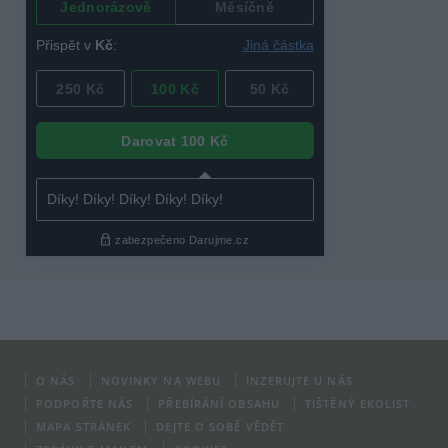
O NÁS
NOVINKY NA WEBU
INZERUJTE U NÁS
PODPOŘTE NÁS
PŘEBÍRÁNÍ OBSAHU
TIŠTĚNÝ EKOLIST
MAPA STRÁNEK
DEJTE O SOBĚ VĚDĚT