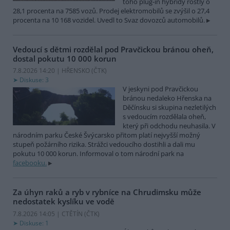
toho plug-in hybridy rostly o
28,1 procenta na 7585 vozů. Prodej elektromobilů se zvýšil o 27,4
procenta na 10 168 vozidel. Uvedl to Svaz dovozců automobilů.
Vedoucí s dětmi rozdělal pod Pravčickou bránou oheň,
dostal pokutu 10 000 korun
7.8.2026 14:20 | HŘENSKO (
ČTK
)
Diskuse: 3
V jeskyni pod Pravčickou
bránou nedaleko Hřenska na
Děčínsku si skupina nezletilých
s vedoucím rozdělala oheň,
který při odchodu neuhasila. V
národním parku České Švýcarsko přitom platí nejvyšší možný
stupeň požárního rizika. Strážci vedoucího dostihli a dali mu
pokutu 10 000 korun. Informoval o tom národní park na
facebooku.
Za úhyn raků a ryb v rybníce na Chrudimsku může
nedostatek kyslíku ve vodě
7.8.2026 14:05 | CTĚTÍN (
ČTK
)
Diskuse: 1