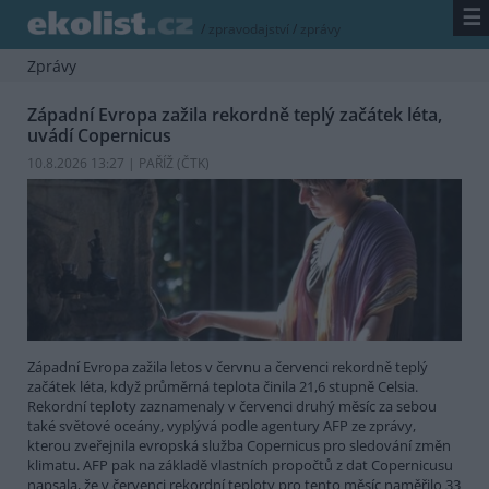
☰
/
zpravodajství
/
zprávy
Zprávy
Západní Evropa zažila rekordně teplý začátek léta,
uvádí Copernicus
10.8.2026 13:27 | PAŘÍŽ (
ČTK
)
Západní Evropa zažila letos v červnu a červenci rekordně teplý
začátek léta, když průměrná teplota činila 21,6 stupně Celsia.
Rekordní teploty zaznamenaly v červenci druhý měsíc za sebou
také světové oceány, vyplývá podle agentury AFP ze zprávy,
kterou zveřejnila evropská služba Copernicus pro sledování změn
klimatu. AFP pak na základě vlastních propočtů z dat Copernicusu
napsala, že v červenci rekordní teploty pro tento měsíc naměřilo 33