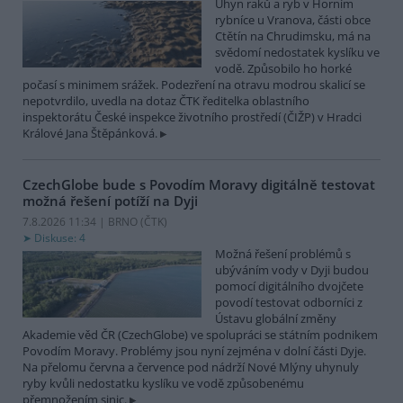
Úhyn raků a ryb v Horním
rybníce u Vranova, části obce
Ctětín na Chrudimsku, má na
svědomí nedostatek kyslíku ve
vodě. Způsobilo ho horké
počasí s minimem srážek. Podezření na otravu modrou skalicí se
nepotvrdilo, uvedla na dotaz ČTK ředitelka oblastního
inspektorátu České inspekce životního prostředí (ČIŽP) v Hradci
Králové Jana Štěpánková.
CzechGlobe bude s Povodím Moravy digitálně testovat
možná řešení potíží na Dyji
7.8.2026 11:34 | BRNO (
ČTK
)
Diskuse: 4
Možná řešení problémů s
ubýváním vody v Dyji budou
pomocí digitálního dvojčete
povodí testovat odborníci z
Ústavu globální změny
Akademie věd ČR (CzechGlobe) ve spolupráci se státním podnikem
Povodím Moravy. Problémy jsou nyní zejména v dolní části Dyje.
Na přelomu června a července pod nádrží Nové Mlýny uhynuly
ryby kvůli nedostatku kyslíku ve vodě způsobenému
přemnožením sinic.