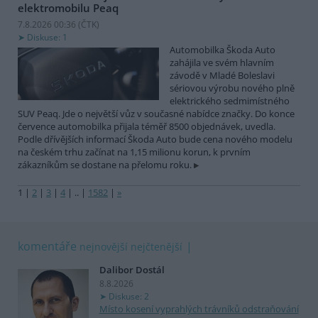
elektromobilu Peaq
7.8.2026 00:36 (
ČTK
)
Diskuse: 1
Automobilka Škoda Auto
zahájila ve svém hlavním
závodě v Mladé Boleslavi
sériovou výrobu nového plně
elektrického sedmimístného
SUV Peaq. Jde o největší vůz v současné nabídce značky. Do konce
července automobilka přijala téměř 8500 objednávek, uvedla.
Podle dřívějších informací Škoda Auto bude cena nového modelu
na českém trhu začínat na 1,15 milionu korun, k prvním
zákazníkům se dostane na přelomu roku.
1
|
2
|
3
|
4
|
..
|
1582
|
»
komentáře
nejnovější
nejčtenější
Dalibor Dostál
8.8.2026
Diskuse: 2
Místo kosení vyprahlých trávníků odstraňování