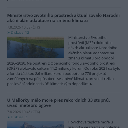
Ministerstvo životního prostředí aktualizovalo Národní
akční plán adaptace na změnu klimatu
7.8.2026 10:53 (
ČTK
)
Diskuse: 12
Ministerstvo životního
prostředí (MŽP) dokončilo
návrh aktualizace Národního
akčního plánu adaptace na
změnu klimatu pro období
2026–2030. Na opatření z Operačního fondu životního prostředí
(OPŽP) alokovalo celkem 11,2 miliardy korun. Od roku 2021 už bylo
z fondu částkou 8,6 miliard korun podpořeno 776 projektů
zaměřených na přizpůsobení se změně klimatu, prevenci rizik a
posilování odolnosti vůči klimatickým dopadům.
U Mallorky mělo moře přes rekordních 33 stupňů,
uvádí meteorologové
7.8.2026 10:45 (
ČTK
)
Diskuse: 2
Povrchová teplota moře u
Mallorky ve středu odpoledne