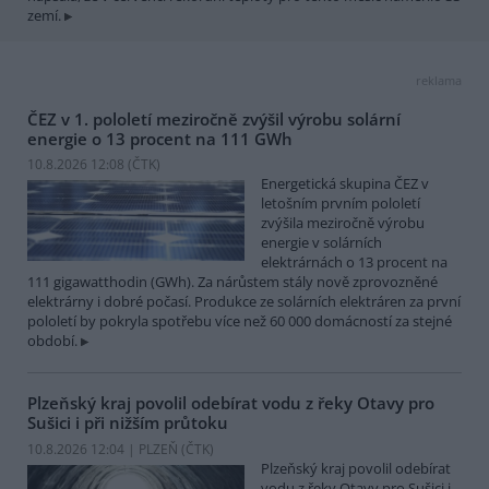
zemí.
reklama
ČEZ v 1. pololetí meziročně zvýšil výrobu solární
energie o 13 procent na 111 GWh
10.8.2026 12:08 (
ČTK
)
Energetická skupina ČEZ v
letošním prvním pololetí
zvýšila meziročně výrobu
energie v solárních
elektrárnách o 13 procent na
111 gigawatthodin (GWh). Za nárůstem stály nově zprovozněné
elektrárny i dobré počasí. Produkce ze solárních elektráren za první
pololetí by pokryla spotřebu více než 60 000 domácností za stejné
období.
Plzeňský kraj povolil odebírat vodu z řeky Otavy pro
Sušici i při nižším průtoku
10.8.2026 12:04 | PLZEŇ (
ČTK
)
Plzeňský kraj povolil odebírat
vodu z řeky Otavy pro Sušici i