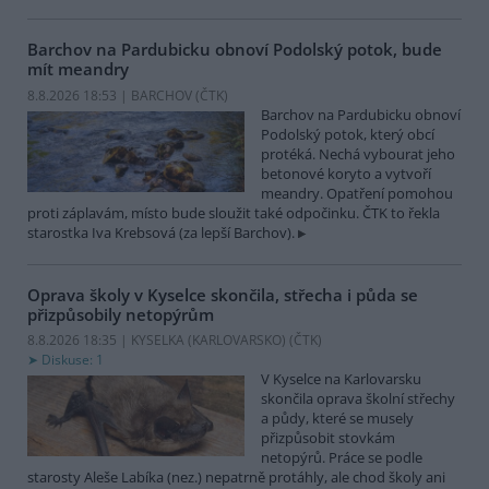
Barchov na Pardubicku obnoví Podolský potok, bude
mít meandry
8.8.2026 18:53 | BARCHOV (
ČTK
)
Barchov na Pardubicku obnoví
Podolský potok, který obcí
protéká. Nechá vybourat jeho
betonové koryto a vytvoří
meandry. Opatření pomohou
proti záplavám, místo bude sloužit také odpočinku. ČTK to řekla
starostka Iva Krebsová (za lepší Barchov).
Oprava školy v Kyselce skončila, střecha i půda se
přizpůsobily netopýrům
8.8.2026 18:35 | KYSELKA (KARLOVARSKO) (
ČTK
)
Diskuse: 1
V Kyselce na Karlovarsku
skončila oprava školní střechy
a půdy, které se musely
přizpůsobit stovkám
netopýrů. Práce se podle
starosty Aleše Labíka (nez.) nepatrně protáhly, ale chod školy ani