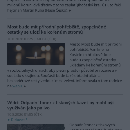
milionů korun, dvě třetiny z toho zaplatí Jihočeský kraj. ČTK to řekl
hejtman Martin Kuba (Naše Česko).
Most bude mít přírodní pohřebiště, zpopelněné
ostatky se uloží ke kořenům stromů
10.8.2026 01:25 | MOST (
ČTK
)
Město Most bude mít přírodní
pohřebiště. Vznikne na
Kostelním hřbitově, kde
budou zpopelněné ostatky
ukládány ke kořenům stromů
v rozložitelných urnách, aby pietní prostor působil přirozeně a v
souladu s krajinou. Součástí bude také obřadní altán a
bezbariérové cesty vedoucí mezi zelení. Informovala o tom radnice
na
webu.
Vědci: Odpadní toner z tiskových kazet by mohl být
využíván jako palivo
10.8.2026 01:05 (
ČTK
)
Diskuse: 5
Odpadní toner z tiskových