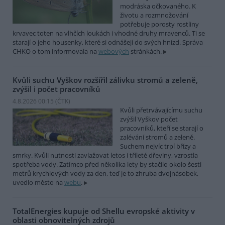
modráska očkovaného. K
životu a rozmnožování
potřebuje porosty rostliny
krvavec toten na vlhčích loukách i vhodné druhy mravenců. Ti se
starají o jeho housenky, které si odnášejí do svých hnízd. Správa
CHKO o tom informovala na
webových
stránkách.
Kvůli suchu Vyškov rozšířil zálivku stromů a zeleně,
zvýšil i počet pracovníků
4.8.2026 00:15 (
ČTK
)
Kvůli přetrvávajícímu suchu
zvýšil Vyškov počet
pracovníků, kteří se starají o
zalévání stromů a zeleně.
Suchem nejvíc trpí břízy a
smrky. Kvůli nutnosti zavlažovat letos i tříleté dřeviny, vzrostla
spotřeba vody. Zatímco před několika lety by stačilo okolo šesti
metrů krychlových vody za den, teď je to zhruba dvojnásobek,
uvedlo město na
webu
.
TotalEnergies kupuje od Shellu evropské aktivity v
oblasti obnovitelných zdrojů