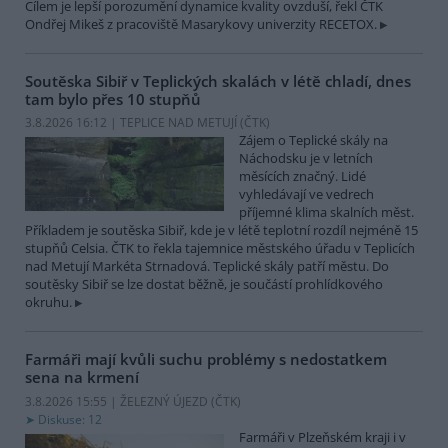
Cílem je lepší porozumění dynamice kvality ovzduší, řekl ČTK
Ondřej Mikeš z pracoviště Masarykovy univerzity RECETOX.
Soutěska Sibiř v Teplických skalách v létě chladí, dnes
tam bylo přes 10 stupňů
3.8.2026 16:12 | TEPLICE NAD METUJÍ (
ČTK
)
Zájem o Teplické skály na
Náchodsku je v letních
měsících značný. Lidé
vyhledávají ve vedrech
příjemné klima skalních měst.
Příkladem je soutěska Sibiř, kde je v létě teplotní rozdíl nejméně 15
stupňů Celsia. ČTK to řekla tajemnice městského úřadu v Teplicích
nad Metují Markéta Strnadová. Teplické skály patří městu. Do
soutěsky Sibiř se lze dostat běžně, je součástí prohlídkového
okruhu.
Farmáři mají kvůli suchu problémy s nedostatkem
sena na krmení
3.8.2026 15:55 | ŽELEZNÝ ÚJEZD (
ČTK
)
Diskuse: 12
Farmáři v Plzeňském kraji i v