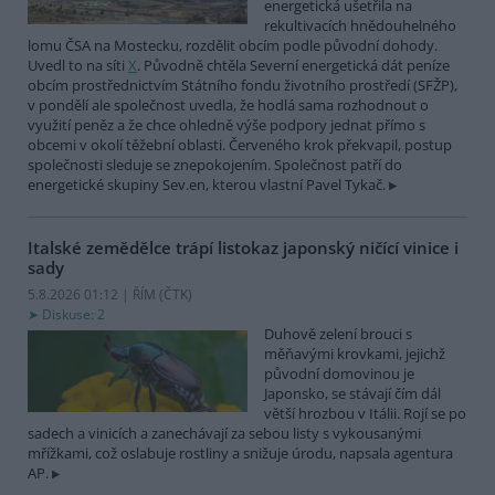
energetická ušetřila na
rekultivacích hnědouhelného
lomu ČSA na Mostecku, rozdělit obcím podle původní dohody.
Uvedl to na síti
X
. Původně chtěla Severní energetická dát peníze
obcím prostřednictvím Státního fondu životního prostředí (SFŽP),
v pondělí ale společnost uvedla, že hodlá sama rozhodnout o
využití peněz a že chce ohledně výše podpory jednat přímo s
obcemi v okolí těžební oblasti. Červeného krok překvapil, postup
společnosti sleduje se znepokojením. Společnost patří do
energetické skupiny Sev.en, kterou vlastní Pavel Tykač.
Italské zemědělce trápí listokaz japonský ničící vinice i
sady
5.8.2026 01:12 | ŘÍM (
ČTK
)
Diskuse: 2
Duhově zelení brouci s
měňavými krovkami, jejichž
původní domovinou je
Japonsko, se stávají čím dál
větší hrozbou v Itálii. Rojí se po
sadech a vinicích a zanechávají za sebou listy s vykousanými
mřížkami, což oslabuje rostliny a snižuje úrodu, napsala agentura
AP.