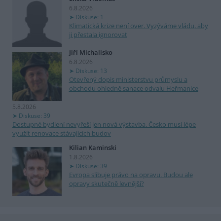
6.8.2026
Diskuse: 1
Klimatická krize není over. Vyzýváme vládu, aby
ji přestala ignorovat
Jiří Michalisko
6.8.2026
Diskuse: 13
Otevřený dopis ministerstvu průmyslu a
obchodu ohledně sanace odvalu Heřmanice
5.8.2026
Diskuse: 39
Dostupné bydlení nevyřeší jen nová výstavba. Česko musí lépe
využít renovace stávajících budov
Kilian Kaminski
1.8.2026
Diskuse: 39
Evropa slibuje právo na opravu. Budou ale
opravy skutečně levnější?