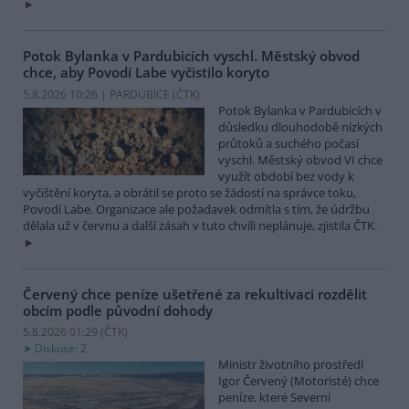
Potok Bylanka v Pardubicích vyschl. Městský obvod
chce, aby Povodí Labe vyčistilo koryto
5.8.2026 10:26 | PARDUBICE (
ČTK
)
Potok Bylanka v Pardubicích v
důsledku dlouhodobě nízkých
průtoků a suchého počasí
vyschl. Městský obvod VI chce
využít období bez vody k
vyčištění koryta, a obrátil se proto se žádostí na správce toku,
Povodí Labe. Organizace ale požadavek odmítla s tím, že údržbu
dělala už v červnu a další zásah v tuto chvíli neplánuje, zjistila ČTK.
Červený chce peníze ušetřené za rekultivaci rozdělit
obcím podle původní dohody
5.8.2026 01:29 (
ČTK
)
Diskuse: 2
Ministr životního prostředí
Igor Červený (Motoristé) chce
peníze, které Severní