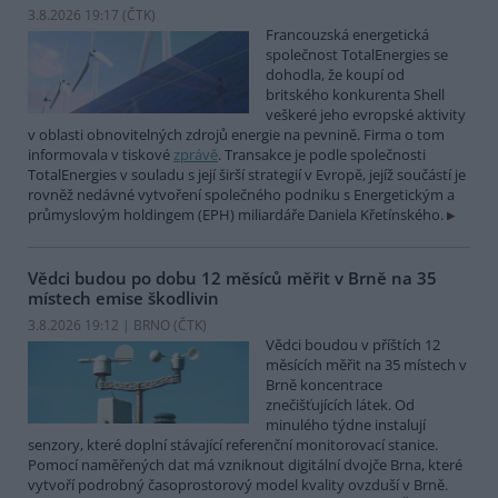
3.8.2026 19:17 (
ČTK
)
Francouzská energetická
společnost TotalEnergies se
dohodla, že koupí od
britského konkurenta Shell
veškeré jeho evropské aktivity
v oblasti obnovitelných zdrojů energie na pevnině. Firma o tom
informovala v tiskové
zprávě
. Transakce je podle společnosti
TotalEnergies v souladu s její širší strategií v Evropě, jejíž součástí je
rovněž nedávné vytvoření společného podniku s Energetickým a
průmyslovým holdingem (EPH) miliardáře Daniela Křetínského.
Vědci budou po dobu 12 měsíců měřit v Brně na 35
místech emise škodlivin
3.8.2026 19:12 | BRNO (
ČTK
)
Vědci boudou v příštích 12
měsících měřit na 35 místech v
Brně koncentrace
znečišťujících látek. Od
minulého týdne instalují
senzory, které doplní stávající referenční monitorovací stanice.
Pomocí naměřených dat má vzniknout digitální dvojče Brna, které
vytvoří podrobný časoprostorový model kvality ovzduší v Brně.