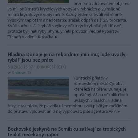
běžnému zdržovaném objemu
75 milionů metrů krychlových vody je v rybnících o 28 milionů
metrů krychlových vody méně. Každý týden se kvůli extrémně
vysokým teplotám a nedostatku srážek odpaří další 2,5 procenta.
Kvůli suchu začali rybáři s výlovy některých rybníků předčasně,
protože by jinak ryby uhynuly, řekl provozní ředitel Rybářství
Třeboň Vladimír Kukačka.
Hladina Dunaje je na rekordním minimu; lodě uvázly,
rybáři jsou bez práce
5.8.2026 15:37 | BUKUREŠŤ (
ČTK
)
Diskuse: 15
Turistický přístav v
rumunském městě Corabia,
které leží na břehu Dunaje, je
opuštěný. Až na několik člunů
uvázlých v řasách. Hladina
řeky je tak nízko, že plavidla už nemohou kvůli písčitým mělčinám
do přístavu vplouvat ani z něj vyplouvat, píše agentura AFP.
Bozkovské jeskyně na Semilsku zažívají za tropických
teplot nečekaný nápor