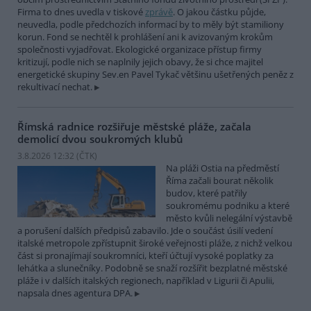
Firma to dnes uvedla v tiskové
zprávě
. O jakou částku půjde,
neuvedla, podle předchozích informací by to měly být stamiliony
korun. Fond se nechtěl k prohlášení ani k avizovaným krokům
společnosti vyjadřovat. Ekologické organizace přístup firmy
kritizují, podle nich se naplnily jejich obavy, že si chce majitel
energetické skupiny Sev.en Pavel Tykač většinu ušetřených peněz z
rekultivací nechat.
Římská radnice rozšiřuje městské pláže, začala
demolicí dvou soukromých klubů
3.8.2026 12:32 (
ČTK
)
Na pláži Ostia na předměstí
Říma začali bourat několik
budov, které patřily
soukromému podniku a které
město kvůli nelegální výstavbě
a porušení dalších předpisů zabavilo. Jde o součást úsilí vedení
italské metropole zpřístupnit široké veřejnosti pláže, z nichž velkou
část si pronajímají soukromníci, kteří účtují vysoké poplatky za
lehátka a slunečníky. Podobně se snaží rozšířit bezplatné městské
pláže i v dalších italských regionech, například v Ligurii či Apulii,
napsala dnes agentura DPA.