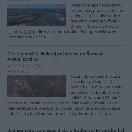
Dvě polské tepelné elektrárny
omezují svůj provoz kvůli vlně
veder a nízké hladině vody v
řece Visle, kterou používají k
chlazení. Napsala to tisková
agentura
PAP
, podle níž k tomuto kroku přistoupily elektrárny
Kozienice a Polaniec.
Desítky hasičů likvidují požár lesa na Šumavě
Aktualizováno
4.8.2026 17:13 (
ČTK
)
Diskuse: 2
Požár přibližně šesti hektarů
lesa a louky u šumavských
Nezdic na Klatovsku se přestal
šířit. Vrtulník s bambivakem
odletěl zhruba po 1,5 hodině
kolem 17:00. Zasahuje až 150 hasičů. Nikdo nebyl zraněn. ČTK to
řekl velitel zásahu Aleš Bucifal. Odhadl, že ohniska se budou ještě
dohašovat a hasiči budou místo hlídat přes noc do středy.
Vodojem pro Domašov, Říčky a Rudku na Brněnsku byl