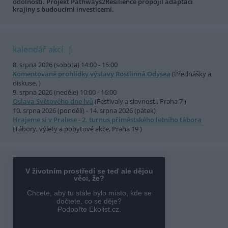
odolnosti. Projekt Pathways2Resilience propojil adaptaci
krajiny s budoucími investicemi.
kalendář akcí
8. srpna 2026 (sobota) 14:00 - 15:00
Komentované prohlídky výstavy Rostlinná Odysea
(Přednášky a
diskuse, )
9. srpna 2026 (neděle) 10:00 - 16:00
Oslava Světového dne lvů
(Festivaly a slavnosti, Praha 7 )
10. srpna 2026 (pondělí) - 14. srpna 2026 (pátek)
Hrajeme si v Pralese - 2. turnus příměstského letního tábora
(Tábory, výlety a pobytové akce, Praha 19 )