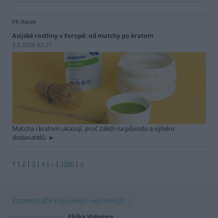
PR článek
Asijské rostliny v Evropě: od matchy po kratom
3.8.2026 03:21
Matcha i kratom ukazují, proč záleží na původu a výběru
dodavatelů.
1
|
2
|
3
|
4
|
..
|
1580
|
»
komentáře
nejnovější
nejčtenější
Eliška Vidomus