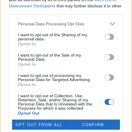
odbahnění malých vodních
Downstream Participants
that may further disclose it to other
nádrží. Žádost o dotace mohou podávat od 7. září do 7. října.
third parties.
Personal Data Processing Opt Outs
Hospodářským zvířatům pomáhají při vedrech remízky
i kamenné stáje
I want to opt-out of the Sharing of my
4.8.2026 12:52 (
ČTK
)
personal data.
Hospodářská zvířata na jihu
Opted In
Čech se při tropických
teplotách ochlazují v
I want to opt-out of the Sale of my
remízkách i kamenných stájích.
Personal Data.
Někteří jihočeští farmáři
Opted In
vypouštějí krávy, ovce či koně na pastviny v noci a v největších
vedrech je nechávají uvnitř chladnějších budov. Kvůli suchu
I want to opt-out of processing my
neroste na loukách tráva a zemědělci musí dobytek přikrmovat
Personal Data for Targeted Advertising.
Opted In
zásobami sena na zimu. Vysychají zdroje vody a rostou náklady na
její dopravu i na elektřinu na ochlazování zvířat, zjistila ČTK.
I want to opt-out of Collection, Use,
Retention, Sale, and/or Sharing of my
Personal Data that Is Unrelated with the
V Japonsku, které bojuje s extrémními vedry, uhynuly
Purposes for which it was collected.
tři lvice, píše BBC News
Opted Out
4.8.2026 12:42 (
ČTK
)
Diskuse: 2
OPT OUT FROM ALL
CONFIRM
Tři lvice v zoologické zahradě v