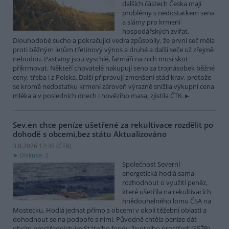
dalších částech Česka mají
problémy s nedostatkem sena
a slámy pro krmení
hospodářských zvířat.
Dlouhodobé sucho a pokračující vedra způsobily, že první seč měla
proti běžným letům třetinový výnos a druhé a další seče už zřejmě
nebudou. Pastviny jsou vyschlé, farmáři na nich musí skot
přikrmovat. Někteří chovatelé nakupují seno za trojnásobek běžné
ceny, třeba i z Polska. Další připravují zmenšení stád krav, protože
se kromě nedostatku krmení zároveň výrazně snížila výkupní cena
mléka a v posledních dnech i hovězího masa, zjistila ČTK.
Sev.en chce peníze ušetřené za rekultivace rozdělit po
dohodě s obcemi,bez státu
Aktualizováno
3.8.2026 12:35 (
ČTK
)
Diskuse: 2
Společnost Severní
energetická hodlá sama
rozhodnout o využití peněz,
které ušetřila na rekultivacích
hnědouhelného lomu ČSA na
Mostecku. Hodlá jednat přímo s obcemi v okolí těžební oblasti a
dohodnout se na podpoře s nimi. Původně chtěla peníze dát
obcím prostřednictvím Státního fondu životního prostředí (SFŽP).