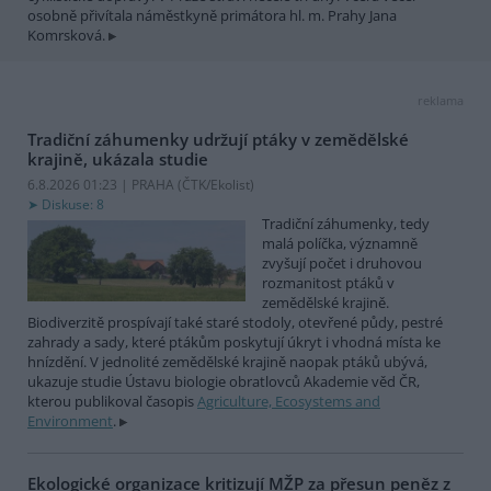
osobně přivítala náměstkyně primátora hl. m. Prahy Jana
Komrsková.
reklama
Tradiční záhumenky udržují ptáky v zemědělské
krajině, ukázala studie
6.8.2026 01:23 | PRAHA (
ČTK/Ekolist
)
Diskuse: 8
Tradiční záhumenky, tedy
malá políčka, významně
zvyšují počet i druhovou
rozmanitost ptáků v
zemědělské krajině.
Biodiverzitě prospívají také staré stodoly, otevřené půdy, pestré
zahrady a sady, které ptákům poskytují úkryt i vhodná místa ke
hnízdění. V jednolité zemědělské krajině naopak ptáků ubývá,
ukazuje studie Ústavu biologie obratlovců Akademie věd ČR,
kterou publikoval časopis
Agriculture, Ecosystems and
Environment
.
Ekologické organizace kritizují MŽP za přesun peněz z