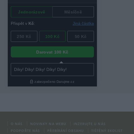
O NÁS
NOVINKY NA WEBU
INZERUJTE U NÁS
PODPOŘTE NÁS
PŘEBÍRÁNÍ OBSAHU
TIŠTĚNÝ EKOLIST