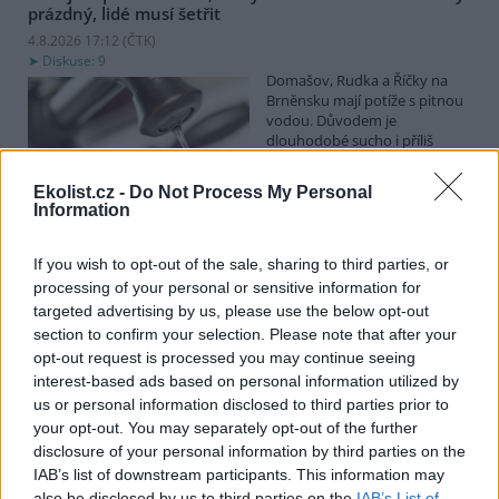
prázdný, lidé musí šetřit
4.8.2026 17:12 (
ČTK
)
Diskuse: 9
Domašov, Rudka a Říčky na
Brněnsku mají potíže s pitnou
vodou. Důvodem je
dlouhodobé sucho i příliš
vysoká spotřeba vody. Ač
Dobrovolný svazek obcí (DSO) Domašovsko, který vodovod
Ekolist.cz -
Do Not Process My Personal
provozuje, před týdnem vyzval k šetření vodou, spotřeba stoupla,
Information
a lidé tak v pondělí vodojem zcela vyčerpali. Na problém dnes
upozornila Česká televize. Předseda DSO Tomáš Pitrocha ČTK řekl,
že voda nyní z kohoutků ve třech obcích teče, ale je třeba opravdu
If you wish to opt-out of the sale, sharing to third parties, or
omezit její nadměrnou spotřebu.
processing of your personal or sensitive information for
targeted advertising by us, please use the below opt-out
section to confirm your selection. Please note that after your
Obce dostanou od ministerstva 300 milionů korun na
opt-out request is processed you may continue seeing
opravu nebo výstavbu vodních nádrží
interest-based ads based on personal information utilized by
4.8.2026 13:09 (
ČTK
)
us or personal information disclosed to third parties prior to
Diskuse: 3
your opt-out. You may separately opt-out of the further
Obce dostanou od
ministerstva zemědělství
disclosure of your personal information by third parties on the
(MZe) 300 milionů korun na
IAB’s list of downstream participants. This information may
opravu, výstavbu nebo
also be disclosed by us to third parties on the
IAB’s List of