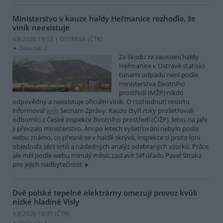
Ministerstvo v kauze haldy Heřmanice rozhodlo, že
viník neexistuje
4.8.2026 19:12 | OSTRAVA (
ČTK
)
Diskuse: 2
Za škodu za zavezení haldy
Heřmanice v Ostravě statisíci
tunami odpadu není podle
ministerstva životního
prostředí (MŽP) nikdo
odpovědný a neexistuje oficiální viník. O rozhodnutí resortu
informoval
web
Seznam Zprávy. Kauzu čtyři roky prošetřovali
odborníci z České inspekce životního prostředí (ČIŽP), letos na jaře
ji převzalo ministerstvo. Ani po letech vyšetřování nebylo podle
webu známo, co přesně se v haldě skrývá, inspekce si proto loni
objednala sérii vrtů a následných analýz odebraných vzorků. Práce
ale měl podle webu minulý měsíc zastavit šéf úřadu Pavel Straka
pro jejich nadbytečnost.
Dvě polské tepelné elektrárny omezují provoz kvůli
nízké hladině Visly
4.8.2026 18:35 (
ČTK
)
Diskuse: 4