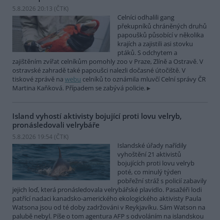
5.8.2026 20:13 (
ČTK
)
Celníci odhalili gang
překupníků chráněných druhů
papoušků působící v několika
krajích a zajistili asi stovku
ptáků. S odchytem a
zajištěním zvířat celníkům pomohly zoo v Praze, Zlíně a Ostravě. V
ostravské zahradě také papoušci nalezli dočasné útočiště. V
tiskové zprávě na
webu
celníků to oznámila mluvčí Celní správy ČR
Martina Kaňková. Případem se zabývá policie.
Island vyhostí aktivisty bojující proti lovu velryb,
pronásledovali velrybáře
5.8.2026 19:54 (
ČTK
)
Islandské úřady nařídily
vyhoštění 21 aktivistů
bojujících proti lovu velryb
poté, co minulý týden
pobřežní stráž s policií zabavily
jejich loď, která pronásledovala velrybářské plavidlo. Pasažéři lodi
patřící nadaci kanadsko-amerického ekologického aktivisty Paula
Watsona jsou od té doby zadržováni v Reykjavíku. Sám Watson na
palubě nebyl. Píše o tom agentura AFP s odvoláním na islandskou