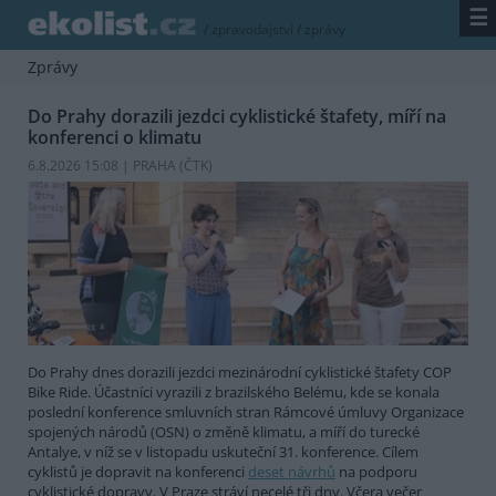
☰
/
zpravodajství
/
zprávy
Zprávy
Do Prahy dorazili jezdci cyklistické štafety, míří na
konferenci o klimatu
6.8.2026 15:08 | PRAHA (
ČTK
)
Do Prahy dnes dorazili jezdci mezinárodní cyklistické štafety COP
Bike Ride. Účastníci vyrazili z brazilského Belému, kde se konala
poslední konference smluvních stran Rámcové úmluvy Organizace
spojených národů (OSN) o změně klimatu, a míří do turecké
Antalye, v níž se v listopadu uskuteční 31. konference. Cílem
cyklistů je dopravit na konferenci
deset návrhů
na podporu
cyklistické dopravy. V Praze stráví necelé tři dny. Včera večer