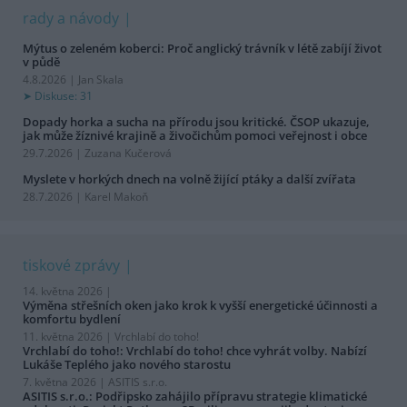
rady a návody
Mýtus o zeleném koberci: Proč anglický trávník v létě zabíjí život
v půdě
4.8.2026 | Jan Skala
Diskuse: 31
Dopady horka a sucha na přírodu jsou kritické. ČSOP ukazuje,
jak může žíznivé krajině a živočichům pomoci veřejnost i obce
29.7.2026 | Zuzana Kučerová
Myslete v horkých dnech na volně žijící ptáky a další zvířata
28.7.2026 | Karel Makoň
tiskové zprávy
14. května 2026 |
Výměna střešních oken jako krok k vyšší energetické účinnosti a
komfortu bydlení
11. května 2026 |
Vrchlabí do toho!
Vrchlabí do toho!: Vrchlabí do toho! chce vyhrát volby. Nabízí
Lukáše Teplého jako nového starostu
7. května 2026 |
ASITIS s.r.o.
ASITIS s.r.o.: Podřipsko zahájilo přípravu strategie klimatické