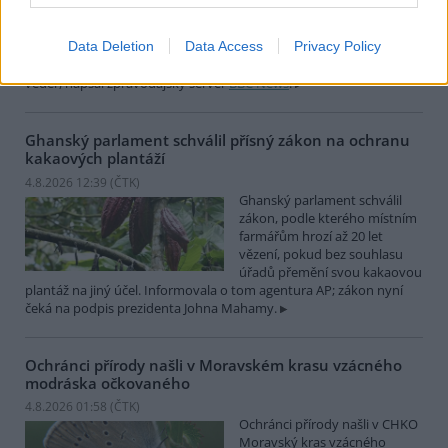
japonském Tokiu uhynuly
pravděpodobně v důsledku
Data Deletion
Data Access
Privacy Policy
horka. Japonsko se toto léto
potýká s vlnami extrémních
veder, napsal zpravodajský server
BBC News
.
Ghanský parlament schválil přísný zákon na ochranu
kakaových plantáží
4.8.2026 12:39 (
ČTK
)
Ghanský parlament schválil
zákon, podle kterého místním
farmářům hrozí až 20 let
vězení, pokud bez souhlasu
úřadů přemění svou kakaovou
plantáž na jiný účel. Informovala o tom agentura AP; zákon nyní
čeká na podpis prezidenta Johna Mahamy.
Ochránci přírody našli v Moravském krasu vzácného
modráska očkovaného
4.8.2026 01:58 (
ČTK
)
Ochránci přírody našli v CHKO
Moravský kras vzácného