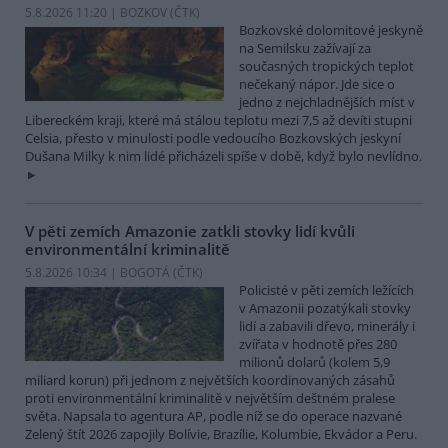
5.8.2026 11:20 | BOZKOV (
ČTK
)
Bozkovské dolomitové jeskyně
na Semilsku zažívají za
současných tropických teplot
nečekaný nápor. Jde sice o
jedno z nejchladnějších míst v
Libereckém kraji, které má stálou teplotu mezi 7,5 až devíti stupni
Celsia, přesto v minulosti podle vedoucího Bozkovských jeskyní
Dušana Milky k nim lidé přicházeli spíše v době, když bylo nevlídno.
V pěti zemích Amazonie zatkli stovky lidí kvůli
environmentální kriminalitě
5.8.2026 10:34 | BOGOTÁ (
ČTK
)
Policisté v pěti zemích ležících
v Amazonii pozatýkali stovky
lidí a zabavili dřevo, minerály i
zvířata v hodnotě přes 280
milionů dolarů (kolem 5,9
miliard korun) při jednom z největších koordinovaných zásahů
proti environmentální kriminalitě v největším deštném pralese
světa. Napsala to agentura AP, podle níž se do operace nazvané
Zelený štít 2026 zapojily Bolívie, Brazílie, Kolumbie, Ekvádor a Peru.