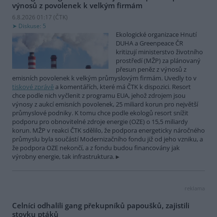
výnosů z povolenek k velkým firmám
6.8.2026 01:17 (
ČTK
)
Diskuse: 5
Ekologické organizace Hnutí
DUHA a Greenpeace ČR
kritizují ministerstvo životního
prostředí (MŽP) za plánovaný
přesun peněz z výnosů z
emisních povolenek k velkým průmyslovým firmám. Uvedly to v
tiskové zprávě
a komentářích, které má ČTK k dispozici. Resort
chce podle nich vyčlenit z programu EUA, jehož zdrojem jsou
výnosy z aukcí emisních povolenek, 25 miliard korun pro největší
průmyslové podniky. K tomu chce podle ekologů resort snížit
podporu pro obnovitelné zdroje energie (OZE) o 15,5 miliardy
korun. MŽP v reakci ČTK sdělilo, že podpora energeticky náročného
průmyslu byla součástí Modernizačního fondu již od jeho vzniku, a
že podpora OZE nekončí, a z fondu budou financovány jak
výrobny energie, tak infrastruktura.
reklama
Celníci odhalili gang překupníků papoušků, zajistili
stovku ptáků