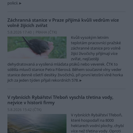
policii.
Záchranná stanice v Praze přijímá kvůli vedrům více
volně žijících zvířat
5.8.2026 17:40 | PRAHA (
ČTK
)
Kvůli vysokým letním
teplotám pracovníci pražské
záchranné stanice pro volně
žijící živočichy přijímají více
zvířat, nejčastěji
dehydratovaná a vysílená mláďata ptáků nebo veverek. ČTK to
sdělila mluvčí stanice Petra Fišerová. Během současné vlny veder
stanice denně ošetří desítky živočichů, při první letošní vlně horka
jich za jeden týden přijali rekordních 578.
V rybnících Rybářství Třeboň vyschla třetina vody,
nejvíce v historii firmy
5.8.2026 15:42 (
ČTK
)
V rybnících Rybářství Třeboň,
které hospodaří na 8000
hektarech vodní plochy, chybí
více než třetina vody. Oproti