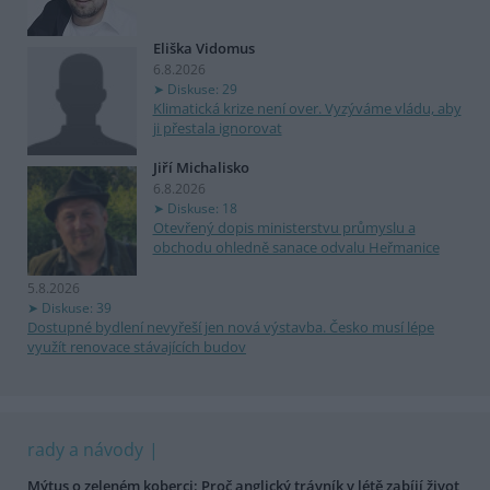
Eliška Vidomus
6.8.2026
Diskuse: 29
Klimatická krize není over. Vyzýváme vládu, aby
ji přestala ignorovat
Jiří Michalisko
6.8.2026
Diskuse: 18
Otevřený dopis ministerstvu průmyslu a
obchodu ohledně sanace odvalu Heřmanice
5.8.2026
Diskuse: 39
Dostupné bydlení nevyřeší jen nová výstavba. Česko musí lépe
využít renovace stávajících budov
rady a návody
Mýtus o zeleném koberci: Proč anglický trávník v létě zabíjí život