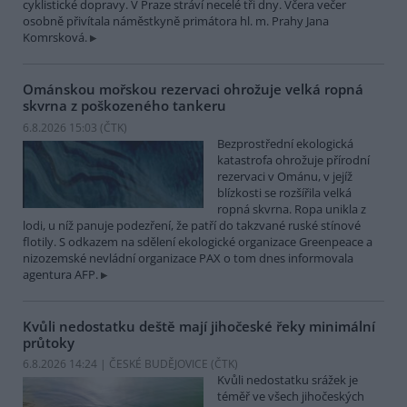
cyklistické dopravy. V Praze stráví necelé tři dny. Včera večer
osobně přivítala náměstkyně primátora hl. m. Prahy Jana
Komrsková.
Ománskou mořskou rezervaci ohrožuje velká ropná
skvrna z poškozeného tankeru
6.8.2026 15:03 (
ČTK
)
Bezprostřední ekologická
katastrofa ohrožuje přírodní
rezervaci v Ománu, v jejíž
blízkosti se rozšířila velká
ropná skvrna. Ropa unikla z
lodi, u níž panuje podezření, že patří do takzvané ruské stínové
flotily. S odkazem na sdělení ekologické organizace Greenpeace a
nizozemské nevládní organizace PAX o tom dnes informovala
agentura AFP.
Kvůli nedostatku deště mají jihočeské řeky minimální
průtoky
6.8.2026 14:24 | ČESKÉ BUDĚJOVICE (
ČTK
)
Kvůli nedostatku srážek je
téměř ve všech jihočeských