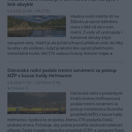
létě obvyklé
6.8.2026 20:48 | VÍR (
ČTK
)
Hladina vodní nádrže Vír na
Žďársku je oproti běžnému
stavu v létě níž asi o osm
metrů. Z vody už vystoupaly i
kamenné obruby kdysi
zatopené cesty. Nádrž je ale pořád schopná přidávat vodu do řeky
Svratky i do vodáren, i když je letošní léto oproti předchozím
mimořádně horké, řekl ČTK vedoucí hrázný Antonín Hájek.
Ostravská radní podala trestní oznámení za postup
MŽP v kauze haldy Heřmanice
6.8.2026 17:50 | OSTRAVA (
ČTK
)
Diskuse: 4
Ostravská radní a poslankyně
Pirátů Andrea Hoffmannová
podala trestní oznámení za
postup ministerstva životního
prostředí (MŽP) v kauze haldy
Heřmanice. Vyplývá to ze zprávy, kterou ČTK poskytla Česká
pirátská strana. Požaduje, aby policie prověřila okolnosti odebrání
případu České inspekci životního prostředí (ČIŽP) a zastavení řízení.