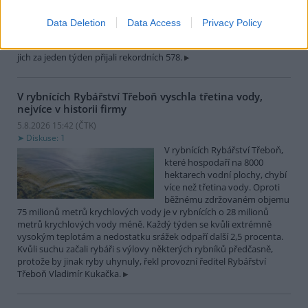
zvířat, nejčastěji
dehydratovaná a vysílená mláďata ptáků nebo veverek. ČTK to
Data Deletion
Data Access
Privacy Policy
sdělila mluvčí stanice Petra Fišerová. Během současné vlny veder
stanice denně ošetří desítky živočichů, při první letošní vlně horka
jich za jeden týden přijali rekordních 578.
V rybnících Rybářství Třeboň vyschla třetina vody,
nejvíce v historii firmy
5.8.2026 15:42 (
ČTK
)
Diskuse: 1
V rybnících Rybářství Třeboň,
které hospodaří na 8000
hektarech vodní plochy, chybí
více než třetina vody. Oproti
běžnému zdržovaném objemu
75 milionů metrů krychlových vody je v rybnících o 28 milionů
metrů krychlových vody méně. Každý týden se kvůli extrémně
vysokým teplotám a nedostatku srážek odpaří další 2,5 procenta.
Kvůli suchu začali rybáři s výlovy některých rybníků předčasně,
protože by jinak ryby uhynuly, řekl provozní ředitel Rybářství
Třeboň Vladimír Kukačka.