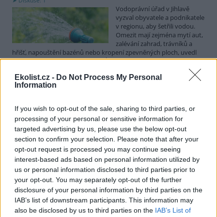
Diskuse: 1
Vodoprávní úřad v Jihlavě
vyzval obyvatele a podnikatele
v regionu, aby šetřili vodou.
Omezit mají zejména mytí aut,
zalévání zahrad, trávníků a
hřišť, napouštění bazénů nebo kropení zpevněných ploch, uvedl
mluvčí radnice Radovan Daněk. Úřad podle něj bude víc
kontrolovat povolené odběry. Výzva k šetření vodou platí pro
Ekolist.cz -
Do Not Process My Personal
všechny obce spadající pod Jihlavu jako obec s rozšířenou
Information
působností.
If you wish to opt-out of the sale, sharing to third parties, or
Celníci odhalili gang překupníků papoušků, zajistili
processing of your personal or sensitive information for
stovku ptáků
targeted advertising by us, please use the below opt-out
5.8.2026 20:13 (
ČTK
)
section to confirm your selection. Please note that after your
Celníci odhalili gang
opt-out request is processed you may continue seeing
překupníků chráněných druhů
interest-based ads based on personal information utilized by
papoušků působící v několika
krajích a zajistili asi stovku
us or personal information disclosed to third parties prior to
ptáků. S odchytem a
your opt-out. You may separately opt-out of the further
zajištěním zvířat celníkům pomohly zoo v Praze, Zlíně a Ostravě. V
disclosure of your personal information by third parties on the
ostravské zahradě také papoušci nalezli dočasné útočiště. V
IAB’s list of downstream participants. This information may
tiskové zprávě na
webu
celníků to oznámila mluvčí Celní správy ČR
also be disclosed by us to third parties on the
IAB’s List of
Martina Kaňková. Případem se zabývá policie.