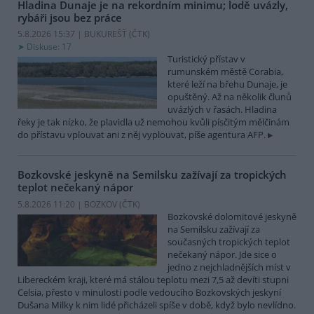
Hladina Dunaje je na rekordním minimu; lodě uvázly,
rybáři jsou bez práce
5.8.2026 15:37 | BUKUREŠŤ (
ČTK
)
Diskuse: 17
Turistický přístav v
rumunském městě Corabia,
které leží na břehu Dunaje, je
opuštěný. Až na několik člunů
uvázlých v řasách. Hladina
řeky je tak nízko, že plavidla už nemohou kvůli písčitým mělčinám
do přístavu vplouvat ani z něj vyplouvat, píše agentura AFP.
Bozkovské jeskyně na Semilsku zažívají za tropických
teplot nečekaný nápor
5.8.2026 11:20 | BOZKOV (
ČTK
)
Bozkovské dolomitové jeskyně
na Semilsku zažívají za
současných tropických teplot
nečekaný nápor. Jde sice o
jedno z nejchladnějších míst v
Libereckém kraji, které má stálou teplotu mezi 7,5 až devíti stupni
Celsia, přesto v minulosti podle vedoucího Bozkovských jeskyní
Dušana Milky k nim lidé přicházeli spíše v době, když bylo nevlídno.