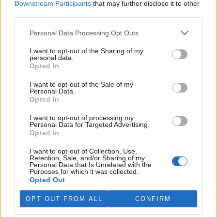
Downstream Participants
that may further disclose it to other
third parties.
Island vyhostí aktivisty bojující proti lovu velryb,
pronásledovali velrybáře
Personal Data Processing Opt Outs
5.8.2026 19:54 (
ČTK
)
I want to opt-out of the Sharing of my
Islandské úřady nařídily
personal data.
vyhoštění 21 aktivistů
Opted In
bojujících proti lovu velryb
poté, co minulý týden
I want to opt-out of the Sale of my
pobřežní stráž s policií zabavily
Personal Data.
jejich loď, která pronásledovala velrybářské plavidlo. Pasažéři lodi
Opted In
patřící nadaci kanadsko-amerického ekologického aktivisty Paula
Watsona jsou od té doby zadržováni v Reykjavíku. Sám Watson na
I want to opt-out of processing my
palubě nebyl. Píše o tom agentura AFP s odvoláním na islandskou
Personal Data for Targeted Advertising.
policii.
Opted In
I want to opt-out of Collection, Use,
Záchranná stanice v Praze přijímá kvůli vedrům více
Retention, Sale, and/or Sharing of my
Personal Data that Is Unrelated with the
volně žijících zvířat
Purposes for which it was collected.
5.8.2026 17:40 | PRAHA (
ČTK
)
Opted Out
Kvůli vysokým letním
teplotám pracovníci pražské
OPT OUT FROM ALL
CONFIRM
záchranné stanice pro volně
žijící živočichy přijímají více