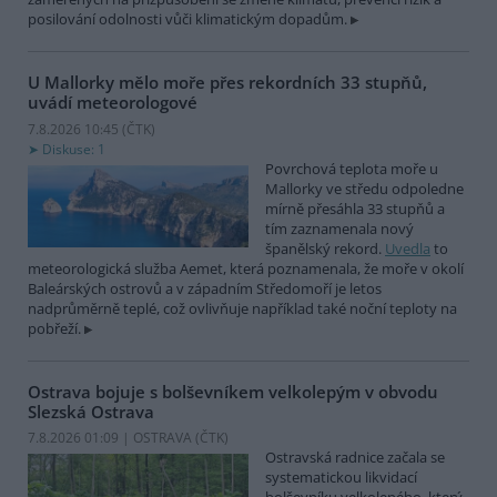
posilování odolnosti vůči klimatickým dopadům.
U Mallorky mělo moře přes rekordních 33 stupňů,
uvádí meteorologové
7.8.2026 10:45 (
ČTK
)
Diskuse: 1
Povrchová teplota moře u
Mallorky ve středu odpoledne
mírně přesáhla 33 stupňů a
tím zaznamenala nový
španělský rekord.
Uvedla
to
meteorologická služba Aemet, která poznamenala, že moře v okolí
Baleárských ostrovů a v západním Středomoří je letos
nadprůměrně teplé, což ovlivňuje například také noční teploty na
pobřeží.
Ostrava bojuje s bolševníkem velkolepým v obvodu
Slezská Ostrava
7.8.2026 01:09 | OSTRAVA (
ČTK
)
Ostravská radnice začala se
systematickou likvidací