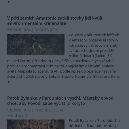
V pěti zemích Amazonie zatkli stovky lidí kvůli
environmentální kriminalitě
5.8.2026 10:34 | BOGOTÁ (
ČTK
)
Policisté v pěti zemích ležících
v Amazonii pozatýkali stovky
lidí a zabavili dřevo, minerály i
zvířata v hodnotě přes 280
milionů dolarů (kolem 5,9
miliard korun) při jednom z největších koordinovaných zásahů
proti environmentální kriminalitě v největším deštném pralese
světa. Napsala to agentura AP, podle níž se do operace nazvané
Zelený štít 2026 zapojily Bolívie, Brazílie, Kolumbie, Ekvádor a Peru.
Potok Bylanka v Pardubicích vyschl. Městský obvod
chce, aby Povodí Labe vyčistilo koryto
5.8.2026 10:26 | PARDUBICE (
ČTK
)
Diskuse: 1
Potok Bylanka v Pardubicích v
důsledku dlouhodobě nízkých