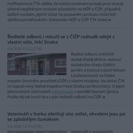
Hoffmannová ČTK sdělila, že trestní oznámení podala proti dosud
přesně nezjištěným osobám působícím na MŽP a ČIŽP, případně
dalším osobám, jejichž účast na popsaném postupu může být
zjištěna prověřováním. Stanovisko MŽP a ČIŽP ČTK shání.
Ředitelé odborů i mluvčí se z ČIŽP rozhodli odejít z
vlastní vůle, řekl Straka
6.8.2026 15:22 (
ČTK
)
Ředitel odboru vnitřních
služeb Matěj Mrlina, vedoucí
služebního úřadu Oldřich
Jarolím a tisková mluvčí Miriam
Loužecká končí na České
inspekci životního prostředí (ČIŽP) z vlastní iniciativy. Na dotaz ČTK
to napsal nový ředitel inspekce Pavel Straka (za Motoristy). O jejich
plánovaných odchodech
informovaly
v pondělí Seznam Zprávy.
Podle něj tak končí dva z pěti ředitelů odborů na ČIŽP.
Veterináři v horku ošetřují více zvířat, ohrožení jsou psi
se zploštělým čumákem
6.8.2026 15:15 (
ČTK
)
Veterináři v současných