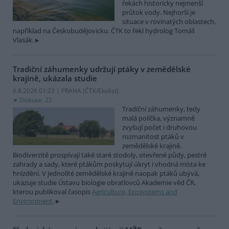
řekách historicky nejmenší
průtok vody. Nejhorší je
situace v rovinatých oblastech,
například na Českobudějovicku. ČTK to řekl hydrolog Tomáš
Vlasák.
Tradiční záhumenky udržují ptáky v zemědělské
krajině, ukázala studie
6.8.2026 01:23 | PRAHA (
ČTK/Ekolist
)
Diskuse: 22
Tradiční záhumenky, tedy
malá políčka, významně
zvyšují počet i druhovou
rozmanitost ptáků v
zemědělské krajině.
Biodiverzitě prospívají také staré stodoly, otevřené půdy, pestré
zahrady a sady, které ptákům poskytují úkryt i vhodná místa ke
hnízdění. V jednolité zemědělské krajině naopak ptáků ubývá,
ukazuje studie Ústavu biologie obratlovců Akademie věd ČR,
kterou publikoval časopis
Agriculture, Ecosystems and
Environment
.