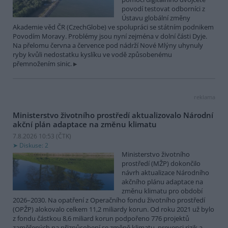
povodí testovat odborníci z
Ústavu globální změny
Akademie věd ČR (CzechGlobe) ve spolupráci se státním podnikem
Povodím Moravy. Problémy jsou nyní zejména v dolní části Dyje.
Na přelomu června a července pod nádrží Nové Mlýny uhynuly
ryby kvůli nedostatku kyslíku ve vodě způsobenému
přemnožením sinic.
reklama
Ministerstvo životního prostředí aktualizovalo Národní
akční plán adaptace na změnu klimatu
7.8.2026 10:53 (
ČTK
)
Diskuse: 2
Ministerstvo životního
prostředí (MŽP) dokončilo
návrh aktualizace Národního
akčního plánu adaptace na
změnu klimatu pro období
2026–2030. Na opatření z Operačního fondu životního prostředí
(OPŽP) alokovalo celkem 11,2 miliardy korun. Od roku 2021 už bylo
z fondu částkou 8,6 miliard korun podpořeno 776 projektů
zaměřených na přizpůsobení se změně klimatu, prevenci rizik a