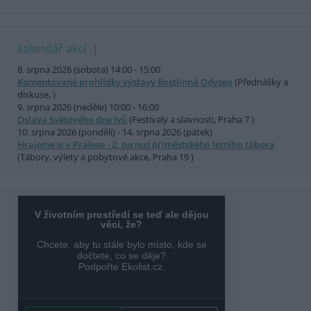
kalendář akcí
8. srpna 2026 (sobota) 14:00 - 15:00
Komentované prohlídky výstavy Rostlinná Odysea
(Přednášky a
diskuse, )
9. srpna 2026 (neděle) 10:00 - 16:00
Oslava Světového dne lvů
(Festivaly a slavnosti, Praha 7 )
10. srpna 2026 (pondělí) - 14. srpna 2026 (pátek)
Hrajeme si v Pralese - 2. turnus příměstského letního tábora
(Tábory, výlety a pobytové akce, Praha 19 )