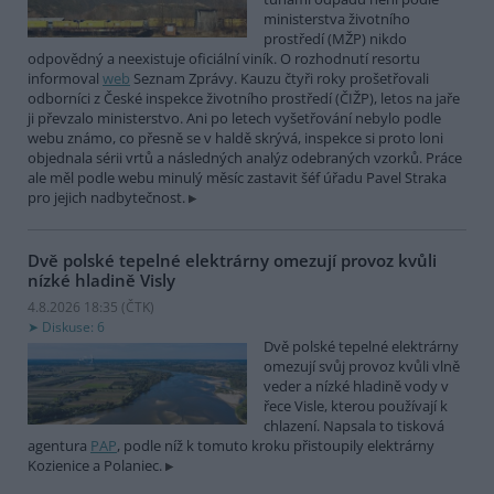
ministerstva životního
prostředí (MŽP) nikdo
odpovědný a neexistuje oficiální viník. O rozhodnutí resortu
informoval
web
Seznam Zprávy. Kauzu čtyři roky prošetřovali
odborníci z České inspekce životního prostředí (ČIŽP), letos na jaře
ji převzalo ministerstvo. Ani po letech vyšetřování nebylo podle
webu známo, co přesně se v haldě skrývá, inspekce si proto loni
objednala sérii vrtů a následných analýz odebraných vzorků. Práce
ale měl podle webu minulý měsíc zastavit šéf úřadu Pavel Straka
pro jejich nadbytečnost.
Dvě polské tepelné elektrárny omezují provoz kvůli
nízké hladině Visly
4.8.2026 18:35 (
ČTK
)
Diskuse: 6
Dvě polské tepelné elektrárny
omezují svůj provoz kvůli vlně
veder a nízké hladině vody v
řece Visle, kterou používají k
chlazení. Napsala to tisková
agentura
PAP
, podle níž k tomuto kroku přistoupily elektrárny
Kozienice a Polaniec.