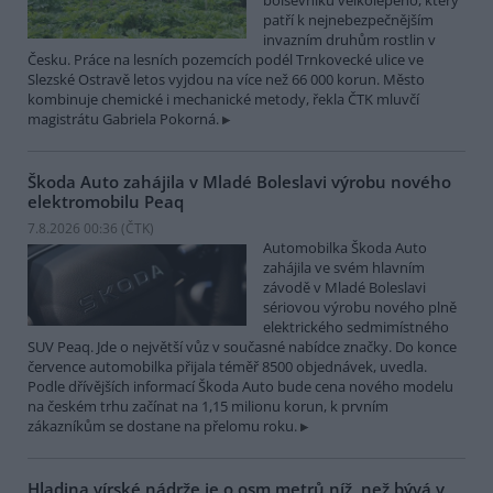
bolševníku velkolepého, který
patří k nejnebezpečnějším
invazním druhům rostlin v
Česku. Práce na lesních pozemcích podél Trnkovecké ulice ve
Slezské Ostravě letos vyjdou na více než 66 000 korun. Město
kombinuje chemické i mechanické metody, řekla ČTK mluvčí
magistrátu Gabriela Pokorná.
Škoda Auto zahájila v Mladé Boleslavi výrobu nového
elektromobilu Peaq
7.8.2026 00:36 (
ČTK
)
Automobilka Škoda Auto
zahájila ve svém hlavním
závodě v Mladé Boleslavi
sériovou výrobu nového plně
elektrického sedmimístného
SUV Peaq. Jde o největší vůz v současné nabídce značky. Do konce
července automobilka přijala téměř 8500 objednávek, uvedla.
Podle dřívějších informací Škoda Auto bude cena nového modelu
na českém trhu začínat na 1,15 milionu korun, k prvním
zákazníkům se dostane na přelomu roku.
Hladina vírské nádrže je o osm metrů níž, než bývá v