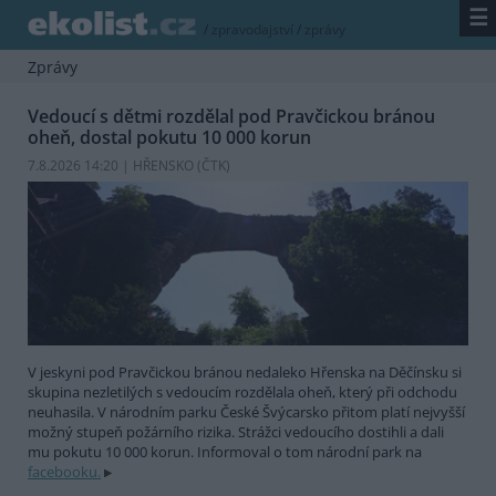
☰
/
zpravodajství
/
zprávy
Zprávy
Vedoucí s dětmi rozdělal pod Pravčickou bránou
oheň, dostal pokutu 10 000 korun
7.8.2026 14:20 | HŘENSKO (
ČTK
)
V jeskyni pod Pravčickou bránou nedaleko Hřenska na Děčínsku si
skupina nezletilých s vedoucím rozdělala oheň, který při odchodu
neuhasila. V národním parku České Švýcarsko přitom platí nejvyšší
možný stupeň požárního rizika. Strážci vedoucího dostihli a dali
mu pokutu 10 000 korun. Informoval o tom národní park na
facebooku.