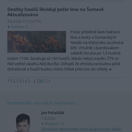
Desítky hasičů likvidují požár lesa na Šumavě
Aktualizováno
4.8.2026 17:13 (
ČTK
)
Diskuse: 2
Požár přibližně šesti hektarů
lesa a louky u šumavských
Nezdic na Klatovsku se přestal
šířit. Vrtulník s bambivakem
odletěl zhruba po 1,5 hodině
kolem 17:00. Zasahuje až 150 hasičů. Nikdo nebyl zraněn. ČTK to
řekl velitel zásahu Aleš Bucifal. Odhadl, že ohniska se budou ještě
dohašovat a hasiči budou místo hlídat přes noc do středy.
1
|
2
|
3
|
4
|
..
|
1581
|
»
komentáře
nejnovější
nejčtenější
Jan Palaščák
7.8.2026
Diskuse: 13
Ohrožuje nedostatek vody budoucnost jádra?