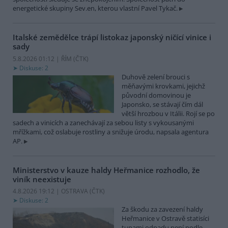
energetické skupiny Sev.en, kterou vlastní Pavel Tykač.
Italské zemědělce trápí listokaz japonský ničící vinice i
sady
5.8.2026 01:12 | ŘÍM (
ČTK
)
Diskuse: 2
Duhově zelení brouci s
měňavými krovkami, jejichž
původní domovinou je
Japonsko, se stávají čím dál
větší hrozbou v Itálii. Rojí se po
sadech a vinicích a zanechávají za sebou listy s vykousanými
mřížkami, což oslabuje rostliny a snižuje úrodu, napsala agentura
AP.
Ministerstvo v kauze haldy Heřmanice rozhodlo, že
viník neexistuje
4.8.2026 19:12 | OSTRAVA (
ČTK
)
Diskuse: 2
Za škodu za zavezení haldy
Heřmanice v Ostravě statisíci
tunami odpadu není podle