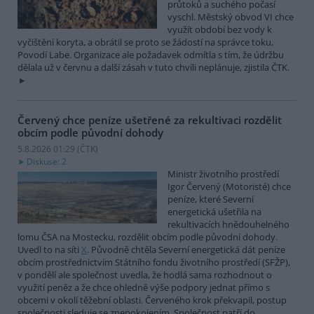
průtoků a suchého počasí
vyschl. Městský obvod VI chce
využít období bez vody k
vyčištění koryta, a obrátil se proto se žádostí na správce toku,
Povodí Labe. Organizace ale požadavek odmítla s tím, že údržbu
dělala už v červnu a další zásah v tuto chvíli neplánuje, zjistila ČTK.
Červený chce peníze ušetřené za rekultivaci rozdělit
obcím podle původní dohody
5.8.2026 01:29 (
ČTK
)
Diskuse: 2
Ministr životního prostředí
Igor Červený (Motoristé) chce
peníze, které Severní
energetická ušetřila na
rekultivacích hnědouhelného
lomu ČSA na Mostecku, rozdělit obcím podle původní dohody.
Uvedl to na síti
X
. Původně chtěla Severní energetická dát peníze
obcím prostřednictvím Státního fondu životního prostředí (SFŽP),
v pondělí ale společnost uvedla, že hodlá sama rozhodnout o
využití peněz a že chce ohledně výše podpory jednat přímo s
obcemi v okolí těžební oblasti. Červeného krok překvapil, postup
společnosti sleduje se znepokojením. Společnost patří do