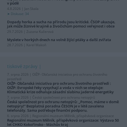
v půdě
4.8.2026 | Jan Skala
Diskuse: 34
Dopady horka a sucha na přírodu jsou kritické. ČSOP ukazuje,
jak může žíznivé krajině a živočichům pomoci veřejnost i obce
29.7.2026 | Zuzana Kučerová
Myslete v horkých dnech na volně žijící ptáky a další zvířata
28.7.2026 | Karel Makoň
tiskové zprávy
7. srpna 2026 |
OIŽP- Občanská iniciativa pro ochranu životního
prostředí
OIŽP- Občanská iniciativa pro ochranu životního prostředí :
OIŽP: Evropské řeky vysychají a voda v nich se otepluje:
Klimatická krize odhaluje zásadní slabinu jaderné energetiky
7. srpna 2026 |
Česká společnost pro ochranu netopýrů
Česká společnost pro ochranu netopýrů: „Pomoc, máme v domě
netopýry!“ Bezplatná poradna ČESON je v létě zavalena
telefonáty. Sama potřebuje finanční podporu.
6. srpna 2026 |
Regionální muzeum Mělník, příspěvková organizace
Regionální muzeum Mělník, příspěvková organizace: Výstava 50
let CHKO Kokořínsko - Máchův kraj