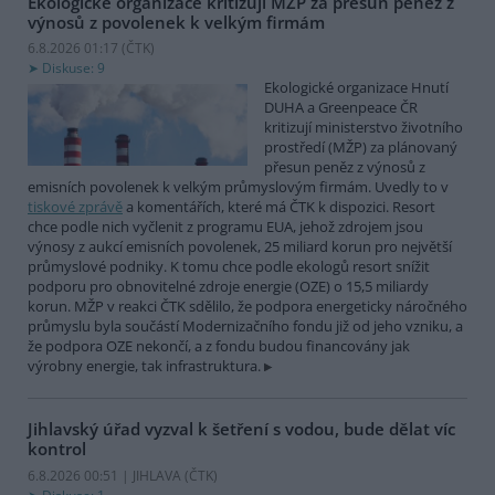
Ekologické organizace kritizují MŽP za přesun peněz z
výnosů z povolenek k velkým firmám
6.8.2026 01:17 (
ČTK
)
Diskuse: 9
Ekologické organizace Hnutí
DUHA a Greenpeace ČR
kritizují ministerstvo životního
prostředí (MŽP) za plánovaný
přesun peněz z výnosů z
emisních povolenek k velkým průmyslovým firmám. Uvedly to v
tiskové zprávě
a komentářích, které má ČTK k dispozici. Resort
chce podle nich vyčlenit z programu EUA, jehož zdrojem jsou
výnosy z aukcí emisních povolenek, 25 miliard korun pro největší
průmyslové podniky. K tomu chce podle ekologů resort snížit
podporu pro obnovitelné zdroje energie (OZE) o 15,5 miliardy
korun. MŽP v reakci ČTK sdělilo, že podpora energeticky náročného
průmyslu byla součástí Modernizačního fondu již od jeho vzniku, a
že podpora OZE nekončí, a z fondu budou financovány jak
výrobny energie, tak infrastruktura.
Jihlavský úřad vyzval k šetření s vodou, bude dělat víc
kontrol
6.8.2026 00:51 | JIHLAVA (
ČTK
)