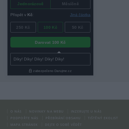
O NÁS
NOVINKY NA WEBU
INZERUJTE U NÁS
PODPOŘTE NÁS
PŘEBÍRÁNÍ OBSAHU
TIŠTĚNÝ EKOLIST
MAPA STRÁNEK
DEJTE O SOBĚ VĚDĚT