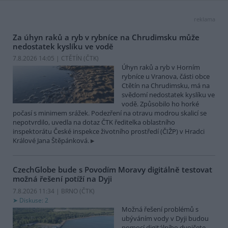
reklama
Za úhyn raků a ryb v rybníce na Chrudimsku může
nedostatek kyslíku ve vodě
7.8.2026 14:05 | CTĚTÍN (
ČTK
)
Úhyn raků a ryb v Horním
rybníce u Vranova, části obce
Ctětín na Chrudimsku, má na
svědomí nedostatek kyslíku ve
vodě. Způsobilo ho horké
počasí s minimem srážek. Podezření na otravu modrou skalicí se
nepotvrdilo, uvedla na dotaz ČTK ředitelka oblastního
inspektorátu České inspekce životního prostředí (ČIŽP) v Hradci
Králové Jana Štěpánková.
CzechGlobe bude s Povodím Moravy digitálně testovat
možná řešení potíží na Dyji
7.8.2026 11:34 | BRNO (
ČTK
)
Diskuse: 2
Možná řešení problémů s
ubýváním vody v Dyji budou
pomocí digitálního dvojčete