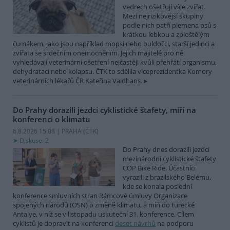
vedrech ošetřují více zvířat.
Mezi nejrizikovější skupiny
podle nich patří plemena psů s
krátkou lebkou a zploštělým
čumákem, jako jsou například mopsi nebo buldočci, starší jedinci a
zvířata se srdečním onemocněním. Jejich majitelé pro ně
vyhledávají veterinární ošetření nejčastěji kvůli přehřátí organismu,
dehydrataci nebo kolapsu. ČTK to sdělila viceprezidentka Komory
veterinárních lékařů ČR Kateřina Valdhans.
Do Prahy dorazili jezdci cyklistické štafety, míří na
konferenci o klimatu
6.8.2026 15:08 | PRAHA (
ČTK
)
Diskuse: 2
Do Prahy dnes dorazili jezdci
mezinárodní cyklistické štafety
COP Bike Ride. Účastníci
vyrazili z brazilského Belému,
kde se konala poslední
konference smluvních stran Rámcové úmluvy Organizace
spojených národů (OSN) o změně klimatu, a míří do turecké
Antalye, v níž se v listopadu uskuteční 31. konference. Cílem
cyklistů je dopravit na konferenci
deset návrhů
na podporu