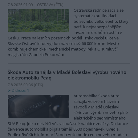
7.8.2026 01:09 | OSTRAVA (
ČTK
)
Ostravská radnice začala se
systematickou likvidací
bolševníku velkolepého, který
patří k nejnebezpečnějším
invazním druhům rostlin v
Česku. Práce na lesních pozemcích podél Trnkovecké ulice ve
Slezské Ostravě letos vyjdou na více než 66 000 korun. Město
kombinuje chemické i mechanické metody, řekla ČTK mluvčí
magistrátu Gabriela Pokorná.
Škoda Auto zahájila v Mladé Boleslavi výrobu nového
elektromobilu Peaq
7.8.2026 00:36 (
ČTK
)
Diskuse: 1
Automobilka Škoda Auto
zahájila ve svém hlavním
závodě v Mladé Boleslavi
sériovou výrobu nového plně
elektrického sedmimístného
SUV Peaq. Jde o největší vůz v současné nabídce značky. Do konce
července automobilka přijala téměř 8500 objednávek, uvedla.
Podle dřívějších informací Škoda Auto bude cena nového modelu