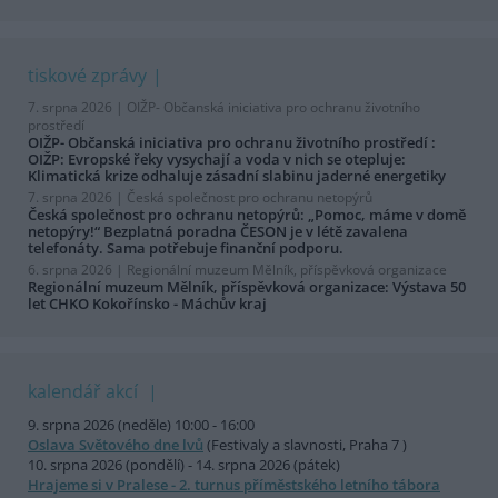
tiskové zprávy
7. srpna 2026 |
OIŽP- Občanská iniciativa pro ochranu životního
prostředí
OIŽP- Občanská iniciativa pro ochranu životního prostředí :
OIŽP: Evropské řeky vysychají a voda v nich se otepluje:
Klimatická krize odhaluje zásadní slabinu jaderné energetiky
7. srpna 2026 |
Česká společnost pro ochranu netopýrů
Česká společnost pro ochranu netopýrů: „Pomoc, máme v domě
netopýry!“ Bezplatná poradna ČESON je v létě zavalena
telefonáty. Sama potřebuje finanční podporu.
6. srpna 2026 |
Regionální muzeum Mělník, příspěvková organizace
Regionální muzeum Mělník, příspěvková organizace: Výstava 50
let CHKO Kokořínsko - Máchův kraj
kalendář akcí
9. srpna 2026 (neděle) 10:00 - 16:00
Oslava Světového dne lvů
(Festivaly a slavnosti, Praha 7 )
10. srpna 2026 (pondělí) - 14. srpna 2026 (pátek)
Hrajeme si v Pralese - 2. turnus příměstského letního tábora