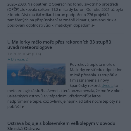
2026–2030. Na opatření z Operačního fondu životního prostředí
(OPŽP) alokovalo celkem 11,2 miliardy korun. Od roku 2021 už bylo
z fondu částkou 8,6 miliard korun podpořeno 776 projektů
zaměřených na přizpůsobení se změně klimatu, prevenci rizik a
posilování odolnosti vůči klimatickým dopadům.
U Mallorky mělo moře přes rekordních 33 stupňů,
uvádí meteorologové
7.8.2026 10:45 (
ČTK
)
Diskuse: 2
Povrchová teplota moře u
Mallorky ve středu odpoledne
mírně přesáhla 33 stupňů a
tím zaznamenala nový
španělský rekord.
Uvedla
to
meteorologická služba Aemet, která poznamenala, že moře v okolí
Baleárských ostrovů a v západním Středomoří je letos
nadprůměrně teplé, což ovlivňuje například také noční teploty na
pobřeží.
Ostrava bojuje s bolševníkem velkolepým v obvodu
Slezská Ostrava