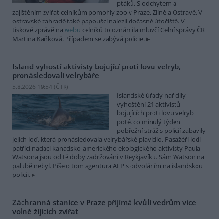
ptáků. S odchytem a
zajištěním zvířat celníkům pomohly zoo v Praze, Zlíně a Ostravě. V
ostravské zahradě také papoušci nalezli dočasné útočiště. V
tiskové zprávě na
webu
celníků to oznámila mluvčí Celní správy ČR
Martina Kaňková. Případem se zabývá policie.
Island vyhostí aktivisty bojující proti lovu velryb,
pronásledovali velrybáře
5.8.2026 19:54 (
ČTK
)
Islandské úřady nařídily
vyhoštění 21 aktivistů
bojujících proti lovu velryb
poté, co minulý týden
pobřežní stráž s policií zabavily
jejich loď, která pronásledovala velrybářské plavidlo. Pasažéři lodi
patřící nadaci kanadsko-amerického ekologického aktivisty Paula
Watsona jsou od té doby zadržováni v Reykjavíku. Sám Watson na
palubě nebyl. Píše o tom agentura AFP s odvoláním na islandskou
policii.
Záchranná stanice v Praze přijímá kvůli vedrům více
volně žijících zvířat