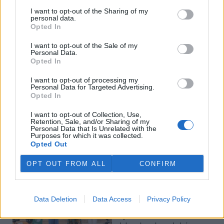
Veterináři v horku ošetřují více zvířat, ohrožení jsou psi
I want to opt-out of the Sharing of my
personal data.
se zploštělým čumákem
Opted In
6.8.2026 15:15 (
ČTK
)
Veterináři v současných
I want to opt-out of the Sale of my
vedrech ošetřují více zvířat.
Personal Data.
Mezi nejrizikovější skupiny
Opted In
podle nich patří plemena psů s
krátkou lebkou a zploštělým
I want to opt-out of processing my
čumákem, jako jsou například mopsi nebo buldočci, starší jedinci a
Personal Data for Targeted Advertising.
zvířata se srdečním onemocněním. Jejich majitelé pro ně
Opted In
vyhledávají veterinární ošetření nejčastěji kvůli přehřátí organismu,
dehydrataci nebo kolapsu. ČTK to sdělila viceprezidentka Komory
I want to opt-out of Collection, Use,
veterinárních lékařů ČR Kateřina Valdhans.
Retention, Sale, and/or Sharing of my
Personal Data that Is Unrelated with the
Purposes for which it was collected.
Opted Out
Do Prahy dorazili jezdci cyklistické štafety, míří na
konferenci o klimatu
OPT OUT FROM ALL
CONFIRM
6.8.2026 15:08 | PRAHA (
ČTK
)
Diskuse: 2
Do Prahy dnes dorazili jezdci
mezinárodní cyklistické štafety
Data Deletion
Data Access
Privacy Policy
COP Bike Ride. Účastníci
vyrazili z brazilského Belému,