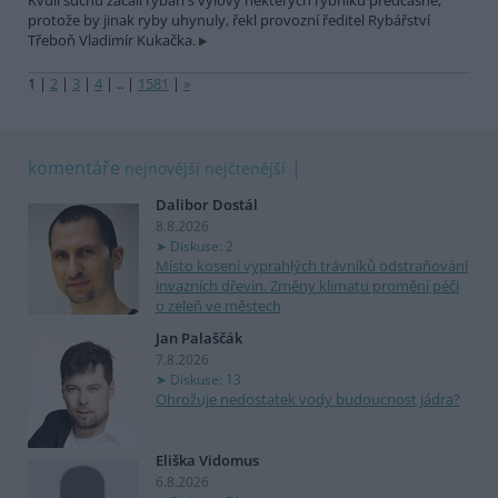
Kvůli suchu začali rybáři s výlovy některých rybníků předčasně,
protože by jinak ryby uhynuly, řekl provozní ředitel Rybářství
Třeboň Vladimír Kukačka.
1
|
2
|
3
|
4
|
..
|
1581
|
»
komentáře
nejnovější
nejčtenější
Dalibor Dostál
8.8.2026
Diskuse: 2
Místo kosení vyprahlých trávníků odstraňování
invazních dřevin. Změny klimatu promění péči
o zeleň ve městech
Jan Palaščák
7.8.2026
Diskuse: 13
Ohrožuje nedostatek vody budoucnost jádra?
Eliška Vidomus
6.8.2026