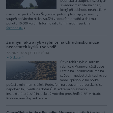
Děčínsku si skupina nezletilých
s vedoucím rozdělala oheň,
který při odchodu neuhasila. V
národním parku České Švýcarsko přitom platí nejvyšší možný
stupeň požárního rizika. Strážci vedoucího dostihli a dali mu
pokutu 10 000 korun. Informoval o tom národní park na
facebooku.
Za úhyn raků a ryb v rybníce na Chrudimsku může
nedostatek kyslíku ve vodě
7.8.2026 14:05 | CTĚTÍN (
ČTK
)
Diskuse: 1
Úhyn raků a ryb v Horním
rybníce u Vranova, části obce
Ctětín na Chrudimsku, má na
svědomí nedostatek kyslíku ve
vodě. Způsobilo ho horké
počasí s minimem srážek. Podezření na otravu modrou skalicí se
nepotvrdilo, uvedla na dotaz ČTK ředitelka oblastního
inspektorátu České inspekce životního prostředí (ČIŽP) v Hradci
Králové Jana Štěpánková.
CzechGlobe bude s Povodím Moravy digitálně testovat