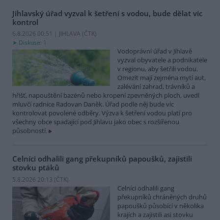
Jihlavský úřad vyzval k šetření s vodou, bude dělat víc
kontrol
6.8.2026 00:51 | JIHLAVA (
ČTK
)
Diskuse: 1
Vodoprávní úřad v Jihlavě
vyzval obyvatele a podnikatele
v regionu, aby šetřili vodou.
Omezit mají zejména mytí aut,
zalévání zahrad, trávníků a
hřišť, napouštění bazénů nebo kropení zpevněných ploch, uvedl
mluvčí radnice Radovan Daněk. Úřad podle něj bude víc
kontrolovat povolené odběry. Výzva k šetření vodou platí pro
všechny obce spadající pod Jihlavu jako obec s rozšířenou
působností.
Celníci odhalili gang překupníků papoušků, zajistili
stovku ptáků
5.8.2026 20:13 (
ČTK
)
Celníci odhalili gang
překupníků chráněných druhů
papoušků působící v několika
krajích a zajistili asi stovku