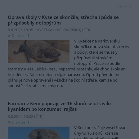
reklama
Oprava školy v Kyselce skončila, střecha i půda se
přizpůsobily netopýrům
8.8.2026 18:35 | KYSELKA (KARLOVARSKO) (
ČTK
)
Diskuse: 1
V Kyselce na Karlovarsku
skončila oprava školní střechy
a půdy, které se musely
přizpůsobit stovkám
netopýrů. Práce se podle
starosty Aleše Labíka (nez.) nepatrně protáhly, ale chod školy ani
hnízdění zvířat jimi nebylo nijak narušeno. Oproti původnímu
plánu je nově opravená i věžička na školní střeše, kam se po
spoustě let vrátila makovice.
Farmáři v Keni popírají, že 16 slonů se otrávilo
kyanidem po konzumaci rajčat
8.8.2026 18:32 (
ČTK
)
Diskuse: 1
V Keni pokračuje vyšetřování
úhynu 16 slonů, kteří se
pravděpodobně otrávili