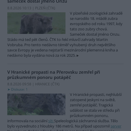
sameček dostal jméno Onzu
8.8.2026 10:13 | PLZEŇ (
ČTK
)
V plzeňské zoologické zahradě
se narodilo 18. mládě zubra
evropského od roku 1997, kdy
tato zoo zubry chová.
Sameček dostal jméno Onzu.
Stádo má teď pět členů. ČTK to řekl mluvčí zahrady Martin
Vobruba. Pro tento nedávno téměř vyhubený druh největšího
savce Evropy je vedena nejstarší mezinárodní plemenná kniha a
nedávno byla vydána nová za rok 2025.
V Hranické propasti na Přerovsku zemřel při
průzkumném ponoru potápěč
8.8.2026 09:58 | HRANICE (
ČTK
)
Diskuse: 1
V Hranické propasti, nejhlubší
zatopené jeskyni na světě,
zemřel potápěč. Tragická
událost se stala ve středu při
průzkumném ponoru,
informovala na sociální
síti
Speleologická záchranná služba. Tělo
bylo vyzvednuto z hloubky 186 metrů. Na případ upozornil
server