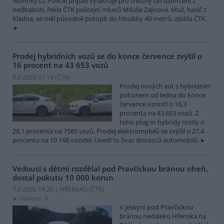
Novinky.cz. Policie případ vyšetřuje pro trestný čin usmrcení z
nedbalosti, řekla ČTK policejní mluvčí Miluše Zajícová. Muž, hasič z
Kladna, se měl původně potopit do hloubky 40 metrů, zjistila ČTK.
Prodej hybridních vozů se do konce července zvýšil o
16 procent na 43 653 vozů
8.8.2026 01:18 (
ČTK
)
Prodej nových aut s hybridním
pohonem od ledna do konce
července vzrostl o 16,3
procenta na 43 653 vozů. Z
toho plug-in hybridy rostly o
28,1 procenta na 7585 vozů. Prodej elektromobilů se zvýšil o 27,4
procenta na 10 168 vozidel. Uvedl to Svaz dovozců automobilů.
Vedoucí s dětmi rozdělal pod Pravčickou bránou oheň,
dostal pokutu 10 000 korun
7.8.2026 14:20 | HŘENSKO (
ČTK
)
Diskuse: 3
V jeskyni pod Pravčickou
bránou nedaleko Hřenska na