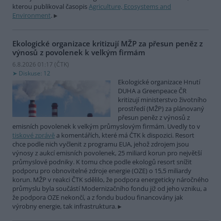
kterou publikoval časopis
Agriculture, Ecosystems and
Environment
.
Ekologické organizace kritizují MŽP za přesun peněz z
výnosů z povolenek k velkým firmám
6.8.2026 01:17 (
ČTK
)
Diskuse: 12
Ekologické organizace Hnutí
DUHA a Greenpeace ČR
kritizují ministerstvo životního
prostředí (MŽP) za plánovaný
přesun peněz z výnosů z
emisních povolenek k velkým průmyslovým firmám. Uvedly to v
tiskové zprávě
a komentářích, které má ČTK k dispozici. Resort
chce podle nich vyčlenit z programu EUA, jehož zdrojem jsou
výnosy z aukcí emisních povolenek, 25 miliard korun pro největší
průmyslové podniky. K tomu chce podle ekologů resort snížit
podporu pro obnovitelné zdroje energie (OZE) o 15,5 miliardy
korun. MŽP v reakci ČTK sdělilo, že podpora energeticky náročného
průmyslu byla součástí Modernizačního fondu již od jeho vzniku, a
že podpora OZE nekončí, a z fondu budou financovány jak
výrobny energie, tak infrastruktura.