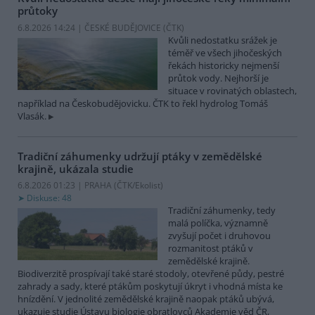
průtoky
6.8.2026 14:24 | ČESKÉ BUDĚJOVICE (
ČTK
)
Kvůli nedostatku srážek je
téměř ve všech jihočeských
řekách historicky nejmenší
průtok vody. Nejhorší je
situace v rovinatých oblastech,
například na Českobudějovicku. ČTK to řekl hydrolog Tomáš
Vlasák.
Tradiční záhumenky udržují ptáky v zemědělské
krajině, ukázala studie
6.8.2026 01:23 | PRAHA (
ČTK/Ekolist
)
Diskuse: 48
Tradiční záhumenky, tedy
malá políčka, významně
zvyšují počet i druhovou
rozmanitost ptáků v
zemědělské krajině.
Biodiverzitě prospívají také staré stodoly, otevřené půdy, pestré
zahrady a sady, které ptákům poskytují úkryt i vhodná místa ke
hnízdění. V jednolité zemědělské krajině naopak ptáků ubývá,
ukazuje studie Ústavu biologie obratlovců Akademie věd ČR,