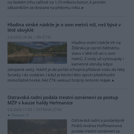
na českém trhu začínat na 1,15 milionu korun, k prvním
zákazníkům se dostane na přelomu roku.
Hladina vírské nádrže je o osm metrů níž, než bývá v
létě obvyklé
6.8.2026 20:48 | VÍR (
ČTK
)
Hladina vodní nádrže Vír na
Žďársku je oproti běžnému
stavu v létě níž asi o osm
metrů. Z vody už vystoupaly i
kamenné obruby kdysi
zatopené cesty. Nádrž je ale pořád schopná přidávat vodu do řeky
Svratky i do vodáren, i když je letošní léto oproti předchozím
mimořádně horké, řekl ČTK vedoucí hrázný Antonín Hájek.
Ostravská radní podala trestní oznámení za postup
MŽP v kauze haldy Heřmanice
6.8.2026 17:50 | OSTRAVA (
ČTK
)
Diskuse: 5
Ostravská radní a poslankyně
Pirátů Andrea Hoffmannová
podala trestní oznámení za