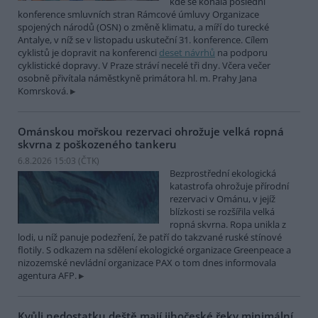
kde se konala poslední
konference smluvních stran Rámcové úmluvy Organizace
spojených národů (OSN) o změně klimatu, a míří do turecké
Antalye, v níž se v listopadu uskuteční 31. konference. Cílem
cyklistů je dopravit na konferenci
deset návrhů
na podporu
cyklistické dopravy. V Praze stráví necelé tři dny. Včera večer
osobně přivítala náměstkyně primátora hl. m. Prahy Jana
Komrsková.
Ománskou mořskou rezervaci ohrožuje velká ropná
skvrna z poškozeného tankeru
6.8.2026 15:03 (
ČTK
)
Bezprostřední ekologická
katastrofa ohrožuje přírodní
rezervaci v Ománu, v jejíž
blízkosti se rozšířila velká
ropná skvrna. Ropa unikla z
lodi, u níž panuje podezření, že patří do takzvané ruské stínové
flotily. S odkazem na sdělení ekologické organizace Greenpeace a
nizozemské nevládní organizace PAX o tom dnes informovala
agentura AFP.
Kvůli nedostatku deště mají jihočeské řeky minimální