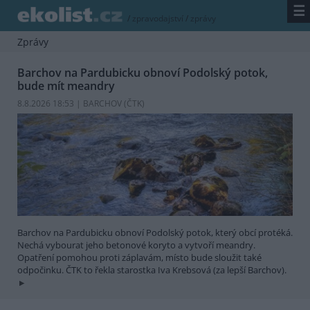
☰
/
zpravodajství
/
zprávy
Zprávy
Barchov na Pardubicku obnoví Podolský potok,
bude mít meandry
8.8.2026 18:53 | BARCHOV (
ČTK
)
Barchov na Pardubicku obnoví Podolský potok, který obcí protéká.
Nechá vybourat jeho betonové koryto a vytvoří meandry.
Opatření pomohou proti záplavám, místo bude sloužit také
odpočinku. ČTK to řekla starostka Iva Krebsová (za lepší Barchov).