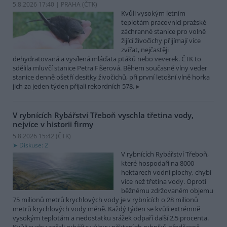
5.8.2026 17:40 | PRAHA (
ČTK
)
Kvůli vysokým letním
teplotám pracovníci pražské
záchranné stanice pro volně
žijící živočichy přijímají více
zvířat, nejčastěji
dehydratovaná a vysílená mláďata ptáků nebo veverek. ČTK to
sdělila mluvčí stanice Petra Fišerová. Během současné vlny veder
stanice denně ošetří desítky živočichů, při první letošní vlně horka
jich za jeden týden přijali rekordních 578.
V rybnících Rybářství Třeboň vyschla třetina vody,
nejvíce v historii firmy
5.8.2026 15:42 (
ČTK
)
Diskuse: 2
V rybnících Rybářství Třeboň,
které hospodaří na 8000
hektarech vodní plochy, chybí
více než třetina vody. Oproti
běžnému zdržovaném objemu
75 milionů metrů krychlových vody je v rybnících o 28 milionů
metrů krychlových vody méně. Každý týden se kvůli extrémně
vysokým teplotám a nedostatku srážek odpaří další 2,5 procenta.