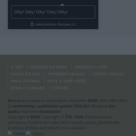
O NÁS
NOVINKY NA WEBU
INZERUJTE U NÁS
PODPOŘTE NÁS
PŘEBÍRÁNÍ OBSAHU
TIŠTĚNÝ EKOLIST
MAPA STRÁNEK
DEJTE O SOBĚ VĚDĚT
ZPRÁVY E-MAILEM
COOKIES
Ekolist.cz
je vydáván občanským sdružením
BEZK
. ISSN 1802-9019.
Za
webhosting
a
publikační systém TOOLKIT
děkujeme
Ecn
studiu
. Navštivte
Ecomonitor
.
Copyright ©
BEZK
. Copyright ©
ČTK
,
TASR
. Všechna práva
vyhrazena. Publikování nebo šíření obsahu je bez předchozího
souhlasu držitele autorských práv zakázáno.