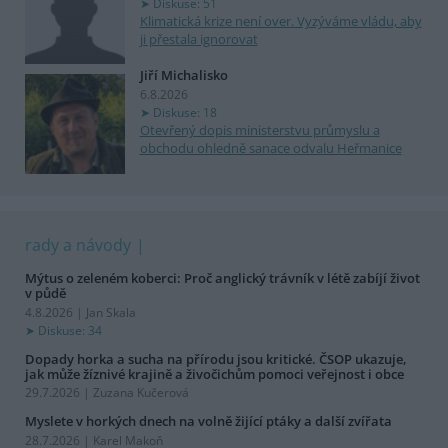
Diskuse: 51
Klimatická krize není over. Vyzýváme vládu, aby
ji přestala ignorovat
Jiří Michalisko
6.8.2026
Diskuse: 18
Otevřený dopis ministerstvu průmyslu a
obchodu ohledně sanace odvalu Heřmanice
rady a návody
Mýtus o zeleném koberci: Proč anglický trávník v létě zabíjí život
v půdě
4.8.2026 | Jan Skala
Diskuse: 34
Dopady horka a sucha na přírodu jsou kritické. ČSOP ukazuje,
jak může žíznivé krajině a živočichům pomoci veřejnost i obce
29.7.2026 | Zuzana Kučerová
Myslete v horkých dnech na volně žijící ptáky a další zvířata
28.7.2026 | Karel Makoň