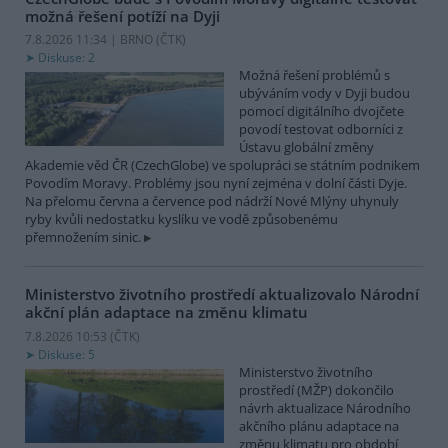
možná řešení potíží na Dyji
7.8.2026 11:34 | BRNO (
ČTK
)
Diskuse: 2
Možná řešení problémů s
ubýváním vody v Dyji budou
pomocí digitálního dvojčete
povodí testovat odborníci z
Ústavu globální změny
Akademie věd ČR (CzechGlobe) ve spolupráci se státním podnikem
Povodím Moravy. Problémy jsou nyní zejména v dolní části Dyje.
Na přelomu června a července pod nádrží Nové Mlýny uhynuly
ryby kvůli nedostatku kyslíku ve vodě způsobenému
přemnožením sinic.
Ministerstvo životního prostředí aktualizovalo Národní
akční plán adaptace na změnu klimatu
7.8.2026 10:53 (
ČTK
)
Diskuse: 5
Ministerstvo životního
prostředí (MŽP) dokončilo
návrh aktualizace Národního
akčního plánu adaptace na
změnu klimatu pro období