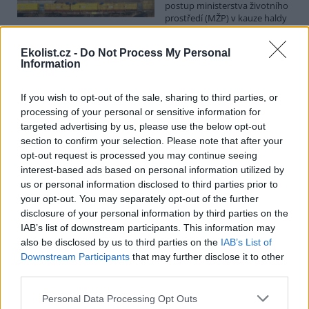
postup ministerstva životního
prostředí (MŽP) v kauze haldy
Heřmanice. Vyplývá to ze zprávy, kterou ČTK poskytla Česká
pirátská strana. Požaduje, aby policie prověřila okolnosti odebrání
Ekolist.cz -
Do Not Process My Personal
případu České inspekci životního prostředí (ČIŽP) a zastavení řízení.
Information
Hoffmannová ČTK sdělila, že trestní oznámení podala proti dosud
přesně nezjištěným osobám působícím na MŽP a ČIŽP, případně
dalším osobám, jejichž účast na popsaném postupu může být
If you wish to opt-out of the sale, sharing to third parties, or
zjištěna prověřováním. Stanovisko MŽP a ČIŽP ČTK shání.
processing of your personal or sensitive information for
targeted advertising by us, please use the below opt-out
section to confirm your selection. Please note that after your
Ředitelé odborů i mluvčí se z ČIŽP rozhodli odejít z
opt-out request is processed you may continue seeing
vlastní vůle, řekl Straka
interest-based ads based on personal information utilized by
6.8.2026 15:22 (
ČTK
)
us or personal information disclosed to third parties prior to
Ředitel odboru vnitřních
služeb Matěj Mrlina, vedoucí
your opt-out. You may separately opt-out of the further
služebního úřadu Oldřich
disclosure of your personal information by third parties on the
Jarolím a tisková mluvčí Miriam
IAB’s list of downstream participants. This information may
Loužecká končí na České
also be disclosed by us to third parties on the
IAB’s List of
inspekci životního prostředí (ČIŽP) z vlastní iniciativy. Na dotaz ČTK
Downstream Participants
that may further disclose it to other
to napsal nový ředitel inspekce Pavel Straka (za Motoristy). O jejich
third parties.
plánovaných odchodech
informovaly
v pondělí Seznam Zprávy.
Podle něj tak končí dva z pěti ředitelů odborů na ČIŽP.
Personal Data Processing Opt Outs