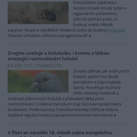
V brazilském státě Mato
Grosso museli minulý týden v
regionálním parlamentu
přerušit jednání poté, co
budovy vniklo několik
kapybar. Skupina největších hlodavců světa do budovy
vstoupila
hlavním vchodem, informovala agentura AP.
Znojmo uvažuje o holubníku i krmivu s látkou
omezující rozmnožování holubů
8.8.2026 11:31 | ZNOJMO (
ČTK
)
Znojmo zjišťuje, jak snížit počty
holubů, jejichž trus škodí
památkám a trápí majitele
domů. Prověřuje možnost
zřídit městský holubník a
možnost přikrmování holubů s přídavkem látky proti
rozmnožování. S oběma metodami mají různá evropská města
zkušenosti. Podle starosty Františka Koudely (ODS) je třeba k
úspěšné regulaci holubí populace kombinovat více metod.
V Plzni se narodilo 18. mládě zubra evropského,