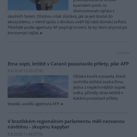
kyanidem poté, co
zkonzumovali rajčata z
okolních farem. Otázkou však zůstává, jak se jed dostal do
ekosystému, v němž spolu s divokou zvěří žijí také domácí zvířata.
Pěstitelé podle agentury AP popírají tvrzení, že by sloni uhynuli po
konzumaci rajčat.
reklama
Etna soptí, letiště v Catanii pozastavilo přílety, píše AFP
8.8.2026 12:33 (
ČTK
)
Oblaka kouře a popela, které
vychrlila sicilská sopka Etna,
jedna z nejaktivnějších sopek
světa, přiměly dnes letiště v
Katánii pozastavit přílety
letadel, uvedla agentura AFP.
V brazilském regionálním parlamentu měli nezvanou
návštěvu - skupinu kapybar
8.8.2026 11:40 (
ČTK
)