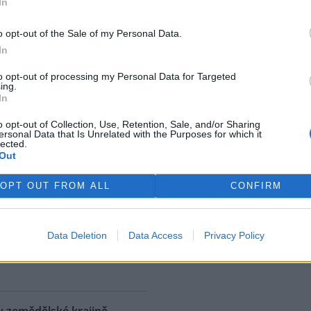
In
ostřední ekologická katastrofa
uje přírodní rezervaci v
o opt-out of the Sale of my Personal Data.
, v jejíž blízkosti se rozšířila
In
 ropná skvrna. Ropa unikla z
 u níž panuje podezření, že
to opt-out of processing my Personal Data for Targeted
ing.
. S odkazem na sdělení
In
izozemské nevládní organizace
 AFP.
o opt-out of Collection, Use, Retention, Sale, and/or Sharing
ersonal Data that Is Unrelated with the Purposes for which it
lected.
Out
ské řeky minimální průtoky
K
)
OPT OUT FROM ALL
CONFIRM
 nedostatku srážek je téměř ve
 jihočeských řekách historicky
nší průtok vody. Nejhorší je
Data Deletion
Data Access
Privacy Policy
ce v rovinatých oblastech,
rek
klad na Českobudějovicku. ČTK
v zemědělské krajině,