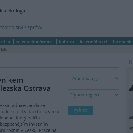
í a ekologii
ravodajství
/
zprávy
istika
zelená domácnost
kultura
kalendář akcí
fotobank
ciály
evníkem
lezská Ostrava
vská radnice začala se
matickou likvidací bolševníku
lepého, který patří k
ebezpečnějším invazním
ig
m rostlin v Česku. Práce na