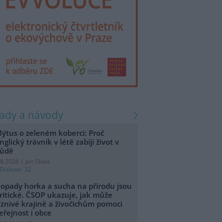
rady a návody
ýtus o zeleném koberci: Proč
nglický trávník v létě zabíjí život v
ůdě
.8.2026 | Jan Skala
Diskuse: 32
opady horka a sucha na přírodu jsou
ritické. ČSOP ukazuje, jak může
íznivé krajině a živočichům pomoci
eřejnost i obce