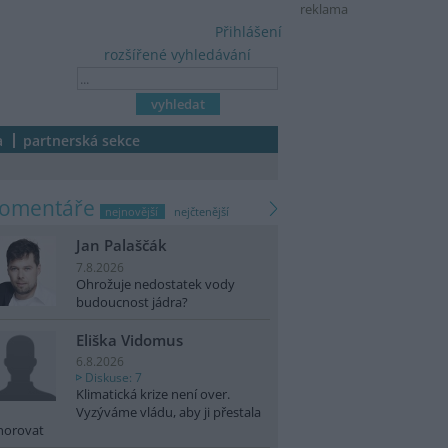
reklama
Přihlášení
rozšířené vyhledávání
a
partnerská sekce
komentáře
nejnovější
nejčtenější
Jan Palaščák
7.8.2026
Ohrožuje nedostatek vody
budoucnost jádra?
Eliška Vidomus
6.8.2026
Diskuse: 7
Klimatická krize není over.
Vyzýváme vládu, aby ji přestala
norovat