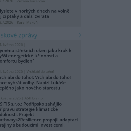
9.7.2026 | Zuzana Kučerová
yslete v horkých dnech na volně
ijící ptáky a další zvířata
8.7.2026 | Karel Makoň
tiskové zprávy
4. května 2026 |
ýměna střešních oken jako krok k
yšší energetické účinnosti a
omfortu bydlení
1. května 2026 |
Vrchlabí do toho!
rchlabí do toho!: Vrchlabí do toho!
hce vyhrát volby. Nabízí Lukáše
eplého jako nového starostu
. května 2026 |
ASITIS s.r.o.
SITIS s.r.o.: Podřipsko zahájilo
řípravu strategie klimatické
dolnosti. Projekt
athways2Resilience propojil adaptaci
rajiny s budoucími investicemi.