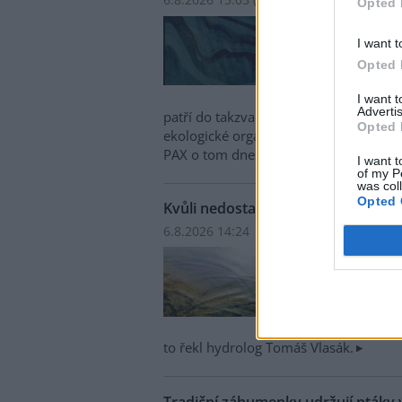
Opted 
Bezpr
ohrož
I want t
Ománu
Opted 
velká
lodi,
I want 
Advertis
patří do takzvané ruské stínové flotily
Opted 
ekologické organizace Greenpeace a n
PAX o tom dnes informovala agentura
I want t
of my P
was col
Opted 
Kvůli nedostatku deště mají jihoče
6.8.2026 14:24 | ČESKÉ BUDĚJOVICE (
ČT
Kvůli
všech
nejme
situa
napří
to řekl hydrolog Tomáš Vlasák.
Tradiční záhumenky udržují ptáky 