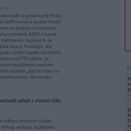
e: 2
vská radní a poslankyně Pirátů
a Hoffmannová podala trestní
ení za postup ministerstva
ního prostředí (MŽP) v kauze
 Heřmanice. Vyplývá to ze
tská strana. Požaduje, aby
řípadu České inspekci životního
ffmannová ČTK sdělila, že
přesně nezjištěným osobám
ším osobám, jejichž účast na
prověřováním. Stanovisko
M
a
p
4
ozhodli odejít z vlastní vůle,
D
k
ž
el odboru vnitřních služeb
v
 Mrlina, vedoucí služebního