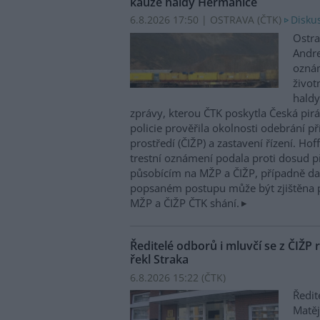
kauze haldy Heřmanice
6.8.2026 17:50 | OSTRAVA (
ČTK
)
Diskus
Ostra
Andre
oznám
život
haldy
zprávy, kterou ČTK poskytla Česká pirá
policie prověřila okolnosti odebrání p
prostředí (ČIŽP) a zastavení řízení. Ho
trestní oznámení podala proti dosud 
působícím na MŽP a ČIŽP, případně dal
popsaném postupu může být zjištěna 
MŽP a ČIŽP ČTK shání.
Ředitelé odborů i mluvčí se z ČIŽP r
řekl Straka
6.8.2026 15:22 (
ČTK
)
Ředit
Matěj