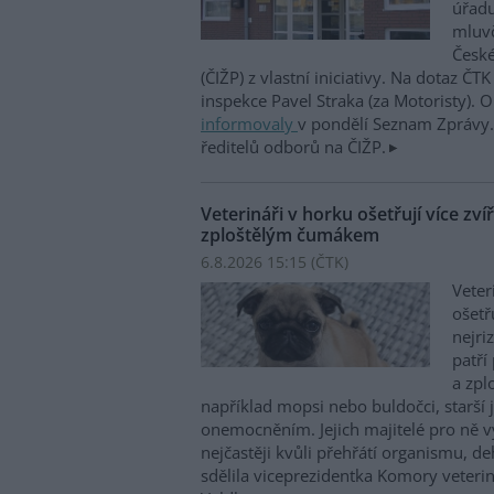
úřadu
mluvč
České
(ČIŽP) z vlastní iniciativy. Na dotaz ČT
inspekce Pavel Straka (za Motoristy).
informovaly
v pondělí Seznam Zprávy. 
ředitelů odborů na ČIŽP.
Veterináři v horku ošetřují více zví
zploštělým čumákem
6.8.2026 15:15 (
ČTK
)
Veter
ošetř
nejri
patří
a zpl
například mopsi nebo buldočci, starší j
onemocněním. Jejich majitelé pro ně vy
nejčastěji kvůli přehřátí organismu, d
sdělila viceprezidentka Komory veterin