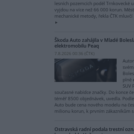
lesních pozemcích podél Trnkovecké ul
vyjdou na více než 66 000 korun. Měs
mechanické metody, řekla ČTK mluvčí 
Škoda Auto zahájila v Mladé Boles
elektromobilu Peaq
7.8.2026 00:36 (
ČTK
)
Autom
svém
Boles
plně 
SUV P
současné nabídce značky. Do konce če
téměř 8500 objednávek, uvedla. Podle 
Auto bude cena nového modelu na čes
milionu korun, k prvním zákazníkům s
Ostravská radní podala trestní oz