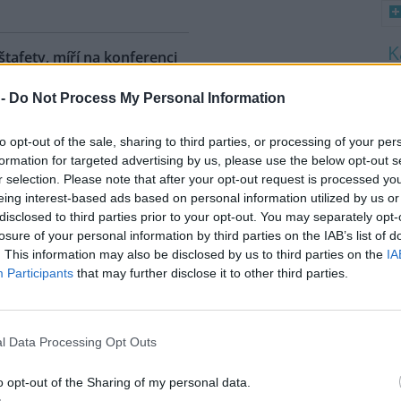
 štafety, míří na konferenci
8
 -
Do Not Process My Personal Information
K
O
ahy dnes dorazili jezdci
árodní cyklistické štafety COP
to opt-out of the sale, sharing to third parties, or processing of your per
9
Ride. Účastníci vyrazili z
O
formation for targeted advertising by us, please use the below opt-out s
lského Belému, kde se konala
s
r selection. Please note that after your opt-out request is processed y
dní konference smluvních
eing interest-based ads based on personal information utilized by us or
1
ojených národů (OSN) o změně
disclosed to third parties prior to your opt-out. You may separately opt-
(
íž se v listopadu uskuteční 31.
losure of your personal information by third parties on the IAB’s list of
H
 na konferenci
deset návrhů
na
p
. This information may also be disclosed by us to third parties on the
IA
a
ráví necelé tři dny. Včera
Participants
that may further disclose it to other third parties.
mátora hl. m. Prahy Jana
l Data Processing Opt Outs
uje velká ropná skvrna z
o opt-out of the Sharing of my personal data.