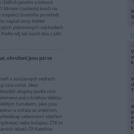
2
 Oldřich Jarolím a tisková
í Miriam Loužecká končí na
M
 inspekci životního prostředí
ž
K to napsal nový ředitel
2
 O jejich plánovaných odchodech
Podle něj tak končí dva z pěti
1
V
v
řat, ohrožení jsou psi se
k
1
ináři v současných vedrech
V
c
ují více zvířat. Mezi
T
zikovější skupiny podle nich
 plemena psů s krátkou lebkou
7
oštělým čumákem, jako jsou
A
edinci a zvířata se srdečním
p
hledávají veterinární ošetření
o
P
ehydrataci nebo kolapsu. ČTK to
k
árních lékařů ČR Kateřina