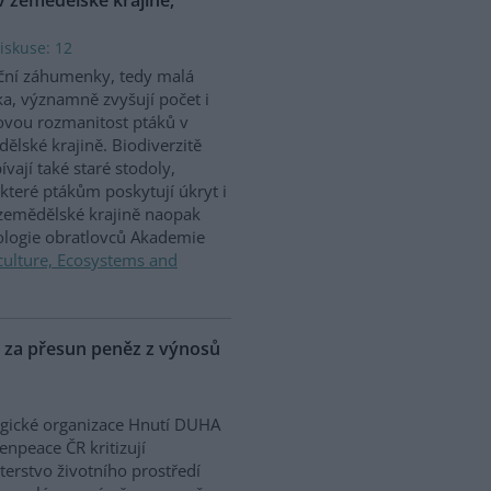
iskuse: 12
ční záhumenky, tedy malá
ka, významně zvyšují počet i
vou rozmanitost ptáků v
ělské krajině. Biodiverzitě
ívají také staré stodoly,
které ptákům poskytují úkryt i
 zemědělské krajině naopak
iologie obratlovců Akademie
culture, Ecosystems and
P za přesun peněz z výnosů
gické organizace Hnutí DUHA
enpeace ČR kritizují
terstvo životního prostředí