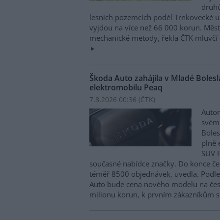
druhů
lesních pozemcích podél Trnkovecké ul
vyjdou na více než 66 000 korun. Měs
mechanické metody, řekla ČTK mluvčí 
Škoda Auto zahájila v Mladé Boles
elektromobilu Peaq
7.8.2026 00:36 (
ČTK
)
Autom
svém
Boles
plně 
SUV P
současné nabídce značky. Do konce če
téměř 8500 objednávek, uvedla. Podle 
Auto bude cena nového modelu na čes
milionu korun, k prvním zákazníkům s