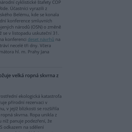
árodní cyklistické štafety COP
Ride. Účastníci vyrazili z
lského Belému, kde se konala
dní konference smluvních
ojených národů (OSN) o změně
íž se v listopadu uskuteční 31.
 na konferenci
deset návrhů
na
ráví necelé tři dny. Včera
mátora hl. m. Prahy Jana
uje velká ropná skvrna z
ostřední ekologická katastrofa
uje přírodní rezervaci v
, v jejíž blízkosti se rozšířila
 ropná skvrna. Ropa unikla z
 u níž panuje podezření, že
. S odkazem na sdělení