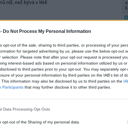
ů níž, než bývá v létě
v
k
na vodní nádrže Vír na
ku je oproti běžnému stavu v
 -
Do Not Process My Personal Information
níž asi o osm metrů. Z vody už
upaly i kamenné obruby kdysi
8
K
to opt-out of the sale, sharing to third parties, or processing of your per
ené cesty. Nádrž je ale pořád
O
formation for targeted advertising by us, please use the below opt-out s
i do vodáren, i když je letošní
r selection. Please note that after your opt-out request is processed y
ké, řekl ČTK vedoucí hrázný
9
eing interest-based ads based on personal information utilized by us or
O
disclosed to third parties prior to your opt-out. You may separately opt-
s
losure of your personal information by third parties on the IAB’s list of
1
námení za postup MŽP v
. This information may also be disclosed by us to third parties on the
IA
(
Participants
that may further disclose it to other third parties.
H
e: 4
p
a
vská radní a poslankyně Pirátů
a Hoffmannová podala trestní
l Data Processing Opt Outs
ení za postup ministerstva
ního prostředí (MŽP) v kauze
o opt-out of the Sharing of my personal data.
 Heřmanice. Vyplývá to ze