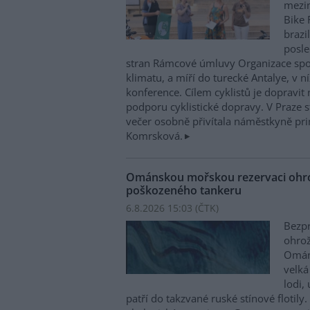
mezin
Bike 
brazi
posle
stran Rámcové úmluvy Organizace sp
klimatu, a míří do turecké Antalye, v n
konference. Cílem cyklistů je dopravit
podporu cyklistické dopravy. V Praze st
večer osobně přivítala náměstkyně pri
Komrsková.
Ománskou mořskou rezervaci ohrož
poškozeného tankeru
6.8.2026 15:03 (
ČTK
)
Bezpr
ohrož
Ománu
velká
lodi,
patří do takzvané ruské stínové flotily