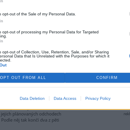
In
tská strana. Požaduje, aby
řípadu České inspekci životního
o opt-out of the Sale of my Personal Data.
ffmannová ČTK sdělila, že
In
přesně nezjištěným osobám
ším osobám, jejichž účast na
to opt-out of processing my Personal Data for Targeted
prověřováním. Stanovisko
ing.
In
o opt-out of Collection, Use, Retention, Sale, and/or Sharing
ersonal Data that Is Unrelated with the Purposes for which it
ozhodli odejít z vlastní vůle,
lected.
Out
el odboru vnitřních služeb
OPT OUT FROM ALL
CONFIRM
 Mrlina, vedoucí služebního
 Oldřich Jarolím a tisková
í Miriam Loužecká končí na
Data Deletion
Data Access
Privacy Policy
 inspekci životního prostředí
K to napsal nový ředitel
 O jejich plánovaných odchodech
rek
Podle něj tak končí dva z pěti