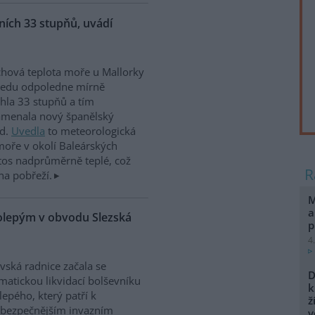
ích 33 stupňů, uvádí
hová teplota moře u Mallorky
ředu odpoledne mírně
hla 33 stupňů a tím
amenala nový španělský
rd.
Uvedla
to meteorologická
moře v okolí Baleárských
tos nadprůměrně teplé, což
na pobřeží.
M
a
kolepým v obvodu Slezská
p
4
vská radnice začala se
D
matickou likvidací bolševníku
k
lepého, který patří k
ž
ebezpečnějším invazním
v