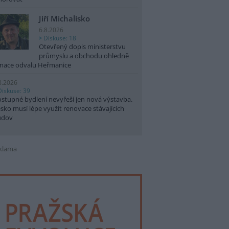
Jiří Michalisko
6.8.2026
Diskuse: 18
Otevřený dopis ministerstvu
průmyslu a obchodu ohledně
nace odvalu Heřmanice
8.2026
Diskuse: 39
stupné bydlení nevyřeší jen nová výstavba.
sko musí lépe využít renovace stávajících
udov
klama