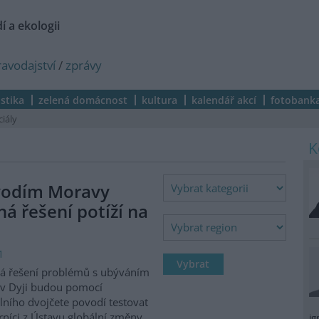
í a ekologii
ravodajství
/
zprávy
istika
zelená domácnost
kultura
kalendář akcí
fotobank
ciály
vodím Moravy
á řešení potíží na
1
á řešení problémů s ubýváním
v Dyji budou pomocí
álního dvojčete povodí testovat
níci z Ústavu globální změny
ig