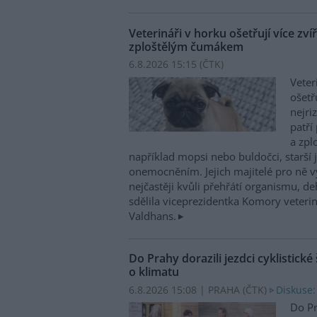
Veterináři v horku ošetřují více zví
zploštělým čumákem
6.8.2026 15:15 (
ČTK
)
Veter
ošetř
nejri
patří
a zpl
například mopsi nebo buldočci, starší j
onemocněním. Jejich majitelé pro ně vy
nejčastěji kvůli přehřátí organismu, d
sdělila viceprezidentka Komory veterin
Valdhans.
Do Prahy dorazili jezdci cyklistické
o klimatu
6.8.2026 15:08 | PRAHA (
ČTK
)
Diskuse:
Do Pr