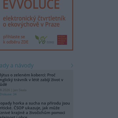
rady a návody
ýtus o zeleném koberci: Proč
nglický trávník v létě zabíjí život v
ůdě
.8.2026 | Jan Skala
Diskuse: 34
opady horka a sucha na přírodu jsou
ritické. ČSOP ukazuje, jak může
íznivé krajině a živočichům pomoci
eřejnost i obce