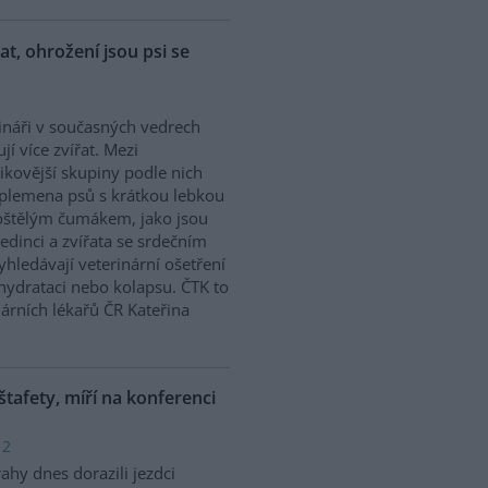
řat, ohrožení jsou psi se
ináři v současných vedrech
ují více zvířat. Mezi
zikovější skupiny podle nich
 plemena psů s krátkou lebkou
oštělým čumákem, jako jsou
edinci a zvířata se srdečním
hledávají veterinární ošetření
ehydrataci nebo kolapsu. ČTK to
árních lékařů ČR Kateřina
 štafety, míří na konferenci
 2
ahy dnes dorazili jezdci