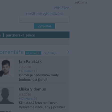
reklama
Přihlášení
rozšířené vyhledávání
a
partnerská sekce
komentáře
nejnovější
nejčtenější
Jan Palaščák
7.8.2026
Diskuse: 12
Ohrožuje nedostatek vody
budoucnost jádra?
Eliška Vidomus
6.8.2026
Diskuse: 26
Klimatická krize není over.
Vyzýváme vládu, aby ji přestala
norovat