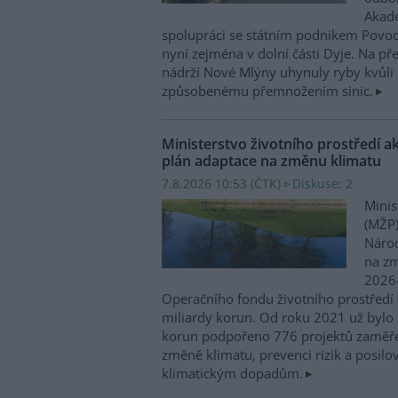
Akade
spolupráci se státním podnikem Povo
nyní zejména v dolní části Dyje. Na p
nádrží Nové Mlýny uhynuly ryby kvůli 
způsobenému přemnožením sinic.
Ministerstvo životního prostředí a
plán adaptace na změnu klimatu
7.8.2026 10:53 (
ČTK
)
Diskuse: 2
Minis
(MŽP)
Národ
na zm
2026–
Operačního fondu životního prostředí
miliardy korun. Od roku 2021 už bylo 
korun podpořeno 776 projektů zaměře
změně klimatu, prevenci rizik a posilo
klimatickým dopadům.