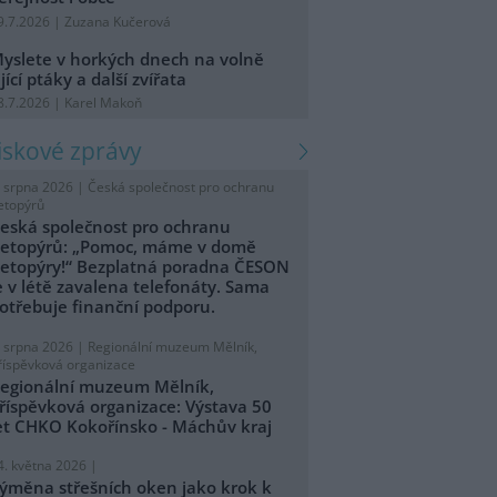
9.7.2026 | Zuzana Kučerová
yslete v horkých dnech na volně
ijící ptáky a další zvířata
8.7.2026 | Karel Makoň
tiskové zprávy
. srpna 2026 |
Česká společnost pro ochranu
etopýrů
eská společnost pro ochranu
etopýrů: „Pomoc, máme v domě
etopýry!“ Bezplatná poradna ČESON
e v létě zavalena telefonáty. Sama
otřebuje finanční podporu.
. srpna 2026 |
Regionální muzeum Mělník,
říspěvková organizace
egionální muzeum Mělník,
říspěvková organizace: Výstava 50
et CHKO Kokořínsko - Máchův kraj
4. května 2026 |
ýměna střešních oken jako krok k