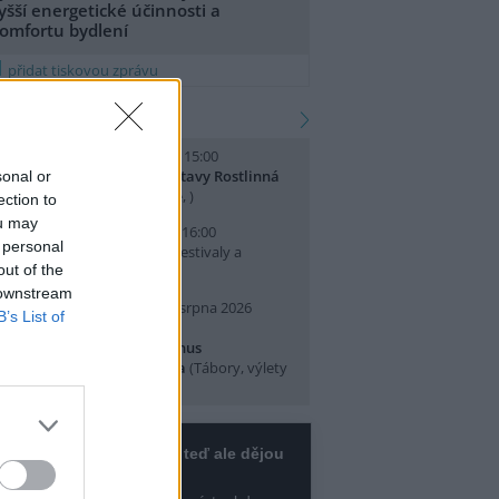
yšší energetické účinnosti a
omfortu bydlení
přidat tiskovou zprávu
kalendář akcí
. srpna 2026 (sobota) 14:00 - 15:00
omentované prohlídky výstavy Rostlinná
sonal or
dysea
(Přednášky a diskuse, )
ection to
ou may
. srpna 2026 (neděle) 10:00 - 16:00
 personal
slava Světového dne lvů
(Festivaly a
out of the
lavnosti, Praha 7 )
 downstream
0. srpna 2026 (pondělí) - 14. srpna 2026
B’s List of
pátek)
rajeme si v Pralese - 2. turnus
říměstského letního tábora
(Tábory, výlety
 pobytové akce, Praha 19 )