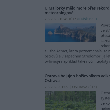
U Mallorky mělo moře přes rekordn
meteorologové
7.8.2026 10:45 (
ČTK
)
Diskuse: 1
Povrc
ve st
přesá
zazn
reko
služba Aemet, která poznamenala, že 
ostrovů a v západním Středomoří je le
ovlivňuje například také noční teploty 
Ostrava bojuje s bolševníkem vel
Ostrava
7.8.2026 01:09 | OSTRAVA (
ČTK
)
Ostra
syste
velko
nejn