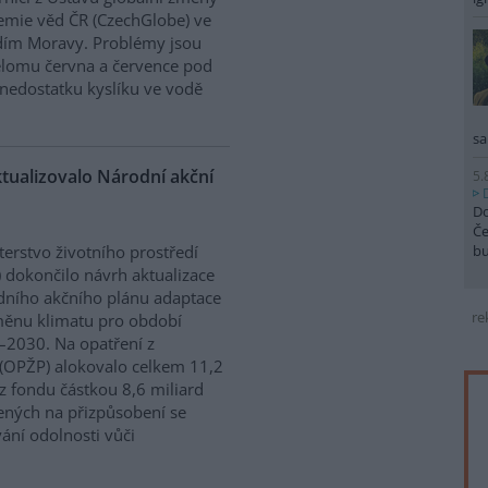
mie věd ČR (CzechGlobe) ve
dím Moravy. Problémy jsou
řelomu června a července pod
nedostatku kyslíku ve vodě
sa
ktualizovalo Národní akční
5.
Do
Če
b
terstvo životního prostředí
 dokončilo návrh aktualizace
ního akčního plánu adaptace
re
ěnu klimatu pro období
2030. Na opatření z
 (OPŽP) alokovalo celkem 11,2
z fondu částkou 8,6 miliard
ných na přizpůsobení se
vání odolnosti vůči