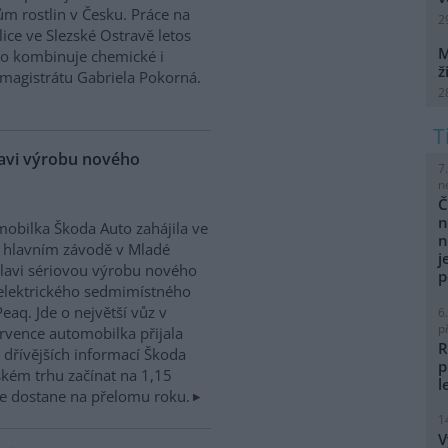
m rostlin v Česku. Práce na
2
ice ve Slezské Ostravě letos
M
to kombinuje chemické i
ž
magistrátu Gabriela Pokorná.
2
lavi výrobu nového
7
n
Č
n
obilka Škoda Auto zahájila ve
n
 hlavním závodě v Mladé
j
lavi sériovou výrobu nového
p
elektrického sedmimístného
eaq. Jde o největší vůz v
6
p
rvence automobilka přijala
R
dřívějších informací Škoda
p
kém trhu začínat na 1,15
l
e dostane na přelomu roku.
1
V