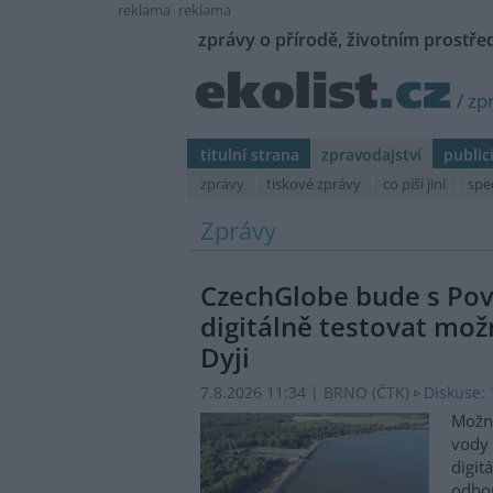
reklama
reklama
zprávy o přírodě, životním prostřed
/
zp
titulní strana
zpravodajství
public
zprávy
tiskové zprávy
co píší jiní
spe
Zprávy
CzechGlobe bude s Po
digitálně testovat možn
Dyji
7.8.2026 11:34 | BRNO (
ČTK
)
Diskuse: 
Možn
vody 
digit
odbor