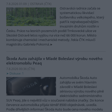
7.8.2026 01:09 | OSTRAVA (
ČTK
)
Ostravská radnice začala se
systematickou likvidací
bolševníku velkolepého, který
patří k nejnebezpečnějším
invazním druhům rostlin v
Česku. Práce na lesních pozemcích podél Trnkovecké ulice ve
Slezské Ostravě letos vyjdou na více než 66 000 korun. Město
kombinuje chemické i mechanické metody, řekla ČTK mluvčí
magistrátu Gabriela Pokorná.
Škoda Auto zahájila v Mladé Boleslavi výrobu nového
elektromobilu Peaq
7.8.2026 00:36 (
ČTK
)
Diskuse: 1
Automobilka Škoda Auto
zahájila ve svém hlavním
závodě v Mladé Boleslavi
sériovou výrobu nového plně
elektrického sedmimístného
SUV Peaq. Jde o největší vůz v současné nabídce značky. Do konce
července automobilka přijala téměř 8500 objednávek, uvedla.
Podle dřívějších informací Škoda Auto bude cena nového modelu