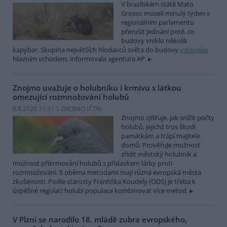
V brazilském státě Mato
Grosso museli minulý týden v
regionálním parlamentu
přerušit jednání poté, co
budovy vniklo několik
kapybar. Skupina největších hlodavců světa do budovy
vstoupila
hlavním vchodem, informovala agentura AP.
Znojmo uvažuje o holubníku i krmivu s látkou
omezující rozmnožování holubů
8.8.2026 11:31 | ZNOJMO (
ČTK
)
Znojmo zjišťuje, jak snížit počty
holubů, jejichž trus škodí
památkám a trápí majitele
domů. Prověřuje možnost
zřídit městský holubník a
možnost přikrmování holubů s přídavkem látky proti
rozmnožování. S oběma metodami mají různá evropská města
zkušenosti. Podle starosty Františka Koudely (ODS) je třeba k
úspěšné regulaci holubí populace kombinovat více metod.
V Plzni se narodilo 18. mládě zubra evropského,