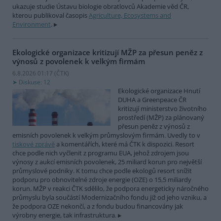
ukazuje studie Ústavu biologie obratlovců Akademie věd ČR,
kterou publikoval časopis
Agriculture, Ecosystems and
Environment
.
Ekologické organizace kritizují MŽP za přesun peněz z
výnosů z povolenek k velkým firmám
6.8.2026 01:17 (
ČTK
)
Diskuse: 12
Ekologické organizace Hnutí
DUHA a Greenpeace ČR
kritizují ministerstvo životního
prostředí (MŽP) za plánovaný
přesun peněz z výnosů z
emisních povolenek k velkým průmyslovým firmám. Uvedly to v
tiskové zprávě
a komentářích, které má ČTK k dispozici. Resort
chce podle nich vyčlenit z programu EUA, jehož zdrojem jsou
výnosy z aukcí emisních povolenek, 25 miliard korun pro největší
průmyslové podniky. K tomu chce podle ekologů resort snížit
podporu pro obnovitelné zdroje energie (OZE) o 15,5 miliardy
korun. MŽP v reakci ČTK sdělilo, že podpora energeticky náročného
průmyslu byla součástí Modernizačního fondu již od jeho vzniku, a
že podpora OZE nekončí, a z fondu budou financovány jak
výrobny energie, tak infrastruktura.