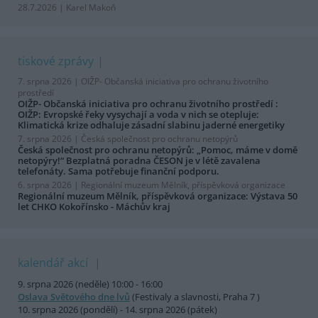
28.7.2026 | Karel Makoň
tiskové zprávy
7. srpna 2026 |
OIŽP- Občanská iniciativa pro ochranu životního
prostředí
OIŽP- Občanská iniciativa pro ochranu životního prostředí :
OIŽP: Evropské řeky vysychají a voda v nich se otepluje:
Klimatická krize odhaluje zásadní slabinu jaderné energetiky
7. srpna 2026 |
Česká společnost pro ochranu netopýrů
Česká společnost pro ochranu netopýrů: „Pomoc, máme v domě
netopýry!“ Bezplatná poradna ČESON je v létě zavalena
telefonáty. Sama potřebuje finanční podporu.
6. srpna 2026 |
Regionální muzeum Mělník, příspěvková organizace
Regionální muzeum Mělník, příspěvková organizace: Výstava 50
let CHKO Kokořínsko - Máchův kraj
kalendář akcí
9. srpna 2026 (neděle) 10:00 - 16:00
Oslava Světového dne lvů
(Festivaly a slavnosti, Praha 7 )
10. srpna 2026 (pondělí) - 14. srpna 2026 (pátek)