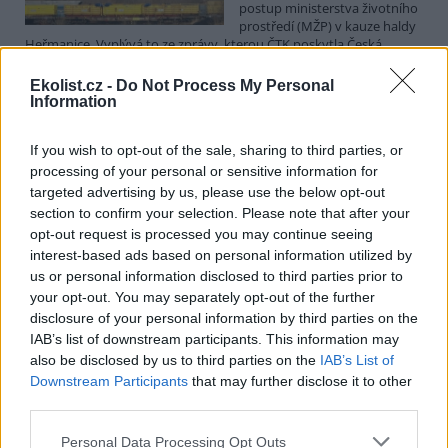
postup ministerstva životního
prostředí (MŽP) v kauze haldy
Heřmanice. Vyplývá to ze zprávy, kterou ČTK poskytla Česká
pirátská strana. Požaduje, aby policie prověřila okolnosti odebrání
případu České inspekci životního prostředí (ČIŽP) a zastavení řízení.
Ekolist.cz -
Do Not Process My Personal
Hoffmannová ČTK sdělila, že trestní oznámení podala proti dosud
Information
přesně nezjištěným osobám působícím na MŽP a ČIŽP, případně
dalším osobám, jejichž účast na popsaném postupu může být
If you wish to opt-out of the sale, sharing to third parties, or
zjištěna prověřováním. Stanovisko MŽP a ČIŽP ČTK shání.
processing of your personal or sensitive information for
targeted advertising by us, please use the below opt-out
Ředitelé odborů i mluvčí se z ČIŽP rozhodli odejít z
section to confirm your selection. Please note that after your
vlastní vůle, řekl Straka
opt-out request is processed you may continue seeing
6.8.2026 15:22 (
ČTK
)
interest-based ads based on personal information utilized by
Diskuse: 1
us or personal information disclosed to third parties prior to
Ředitel odboru vnitřních
your opt-out. You may separately opt-out of the further
služeb Matěj Mrlina, vedoucí
disclosure of your personal information by third parties on the
služebního úřadu Oldřich
IAB’s list of downstream participants. This information may
Jarolím a tisková mluvčí Miriam
Loužecká končí na České
also be disclosed by us to third parties on the
IAB’s List of
inspekci životního prostředí (ČIŽP) z vlastní iniciativy. Na dotaz ČTK
Downstream Participants
that may further disclose it to other
to napsal nový ředitel inspekce Pavel Straka (za Motoristy). O jejich
third parties.
plánovaných odchodech
informovaly
v pondělí Seznam Zprávy.
Podle něj tak končí dva z pěti ředitelů odborů na ČIŽP.
Personal Data Processing Opt Outs