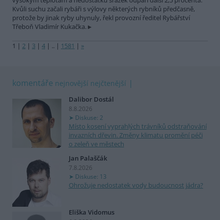
vysokým teplotám a nedostatku srážek odpaří další 2,5 procenta.
Kvůli suchu začali rybáři s výlovy některých rybníků předčasně,
protože by jinak ryby uhynuly, řekl provozní ředitel Rybářství
Třeboň Vladimír Kukačka.
1
|
2
|
3
|
4
|
..
|
1581
|
»
komentáře
nejnovější
nejčtenější
Dalibor Dostál
8.8.2026
Diskuse: 2
Místo kosení vyprahlých trávníků odstraňování
invazních dřevin. Změny klimatu promění péči
o zeleň ve městech
Jan Palaščák
7.8.2026
Diskuse: 13
Ohrožuje nedostatek vody budoucnost jádra?
Eliška Vidomus