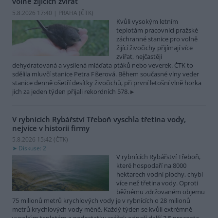
volně žijících zvířat
5.8.2026 17:40 | PRAHA (
ČTK
)
Kvůli vysokým letním
teplotám pracovníci pražské
záchranné stanice pro volně
žijící živočichy přijímají více
zvířat, nejčastěji
dehydratovaná a vysílená mláďata ptáků nebo veverek. ČTK to
sdělila mluvčí stanice Petra Fišerová. Během současné vlny veder
stanice denně ošetří desítky živočichů, při první letošní vlně horka
jich za jeden týden přijali rekordních 578.
V rybnících Rybářství Třeboň vyschla třetina vody,
nejvíce v historii firmy
5.8.2026 15:42 (
ČTK
)
Diskuse: 2
V rybnících Rybářství Třeboň,
které hospodaří na 8000
hektarech vodní plochy, chybí
více než třetina vody. Oproti
běžnému zdržovaném objemu
75 milionů metrů krychlových vody je v rybnících o 28 milionů
metrů krychlových vody méně. Každý týden se kvůli extrémně