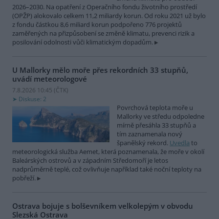
2026–2030. Na opatření z Operačního fondu životního prostředí
(OPŽP) alokovalo celkem 11,2 miliardy korun. Od roku 2021 už bylo
z fondu částkou 8,6 miliard korun podpořeno 776 projektů
zaměřených na přizpůsobení se změně klimatu, prevenci rizik a
posilování odolnosti vůči klimatickým dopadům.
U Mallorky mělo moře přes rekordních 33 stupňů,
uvádí meteorologové
7.8.2026 10:45 (
ČTK
)
Diskuse: 2
Povrchová teplota moře u
Mallorky ve středu odpoledne
mírně přesáhla 33 stupňů a
tím zaznamenala nový
španělský rekord.
Uvedla
to
meteorologická služba Aemet, která poznamenala, že moře v okolí
Baleárských ostrovů a v západním Středomoří je letos
nadprůměrně teplé, což ovlivňuje například také noční teploty na
pobřeží.
Ostrava bojuje s bolševníkem velkolepým v obvodu
Slezská Ostrava