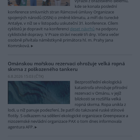
vyrazili z brazilského Belému,
kde se konala poslední
konference smluvních stran Rámcové úmluvy Organizace
spojených národů (OSN) o změně klimatu, a míří do turecké
Antalye, v níž se v listopadu uskuteční 31. konference. Cílem
cyklistů je dopravit na konferenci
deset návrhů
na podporu
cyklistické dopravy. V Praze stráví necelé tři dny. Včera večer
osobně přivítala náměstkyně primátora hl. m. Prahy Jana
Komrsková.
Ománskou mořskou rezervaci ohrožuje velká ropná
skvrna z poškozeného tankeru
6.8.2026 15:03 (
ČTK
)
Bezprostřední ekologická
katastrofa ohrožuje přírodní
rezervaci v Ománu, v jejíž
blízkosti se rozšířila velká
ropná skvrna. Ropa unikla z
lodi, u níž panuje podezření, že patří do takzvané ruské stínové
flotily. S odkazem na sdělení ekologické organizace Greenpeace a
nizozemské nevládní organizace PAX o tom dnes informovala
agentura AFP.