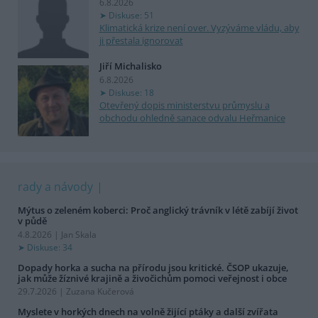
6.8.2026
Diskuse: 51
Klimatická krize není over. Vyzýváme vládu, aby
ji přestala ignorovat
Jiří Michalisko
6.8.2026
Diskuse: 18
Otevřený dopis ministerstvu průmyslu a
obchodu ohledně sanace odvalu Heřmanice
rady a návody
Mýtus o zeleném koberci: Proč anglický trávník v létě zabíjí život
v půdě
4.8.2026 | Jan Skala
Diskuse: 34
Dopady horka a sucha na přírodu jsou kritické. ČSOP ukazuje,
jak může žíznivé krajině a živočichům pomoci veřejnost i obce
29.7.2026 | Zuzana Kučerová
Myslete v horkých dnech na volně žijící ptáky a další zvířata