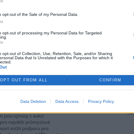
In
ívají také staré stodoly,
které ptákům poskytují úkryt i
 zemědělské krajině naopak
o opt-out of the Sale of my Personal Data.
iologie obratlovců Akademie
In
culture, Ecosystems and
to opt-out of processing my Personal Data for Targeted
ing.
In
P za přesun peněz z výnosů
o opt-out of Collection, Use, Retention, Sale, and/or Sharing
ersonal Data that Is Unrelated with the Purposes for which it
lected.
Out
gické organizace Hnutí DUHA
enpeace ČR kritizují
OPT OUT FROM ALL
CONFIRM
terstvo životního prostředí
 za plánovaný přesun peněz z
ů z emisních povolenek k
Data Deletion
Data Access
Privacy Policy
to v
tiskové zprávě
a
 Resort chce podle nich
rek
m jsou výnosy z aukcí
 pro největší průmyslové
sort snížit podporu pro