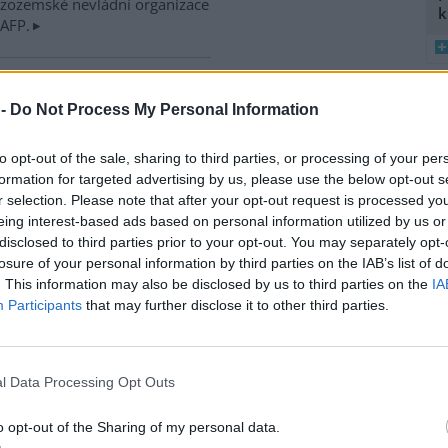
izozemské nevládní organizace
k
 AFP.
ské řeky minimální průtoky
 -
Do Not Process My Personal Information
K
)
8
 nedostatku srážek je téměř ve
K
 jihočeských řekách historicky
to opt-out of the sale, sharing to third parties, or processing of your per
O
nší průtok vody. Nejhorší je
formation for targeted advertising by us, please use the below opt-out s
9
ce v rovinatých oblastech,
r selection. Please note that after your opt-out request is processed y
O
klad na Českobudějovicku. ČTK
eing interest-based ads based on personal information utilized by us or
s
disclosed to third parties prior to your opt-out. You may separately opt-
1
losure of your personal information by third parties on the IAB’s list of
(
. This information may also be disclosed by us to third parties on the
IA
H
v zemědělské krajině,
Participants
that may further disclose it to other third parties.
p
a
iskuse: 12
ční záhumenky, tedy malá
l Data Processing Opt Outs
ka, významně zvyšují počet i
vou rozmanitost ptáků v
o opt-out of the Sharing of my personal data.
ělské krajině. Biodiverzitě