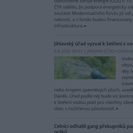
obnovitelné zdroje energie (OZE) o 15,
ČTK sdělilo, že podpora energeticky 
součástí Modernizačního fondu již od 
nekončí, a z fondu budou financovány 
infrastruktura.
Jihlavský úřad vyzval k šetření s v
6.8.2026 00:51 | JIHLAVA (
ČTK
)
Diskuse
Vodop
obyva
aby š
zejmé
trávn
nebo kropení zpevněných ploch, uvedl
Daněk. Úřad podle něj bude víc kontr
k šetření vodou platí pro všechny obce
obec s rozšířenou působností.
Celníci odhalili gang překupníků pa
ptáků