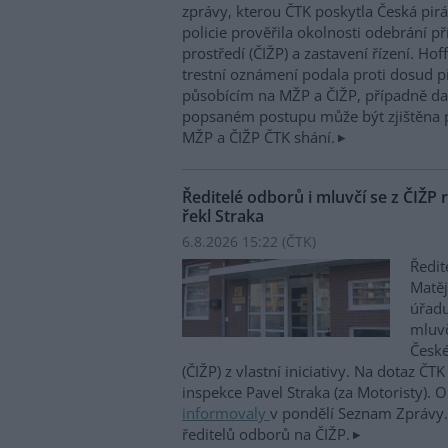
zprávy, kterou ČTK poskytla Česká pirá
policie prověřila okolnosti odebrání p
prostředí (ČIŽP) a zastavení řízení. Ho
trestní oznámení podala proti dosud 
působícím na MŽP a ČIŽP, případně dal
popsaném postupu může být zjištěna 
MŽP a ČIŽP ČTK shání.
Ředitelé odborů i mluvčí se z ČIŽP r
řekl Straka
6.8.2026 15:22 (
ČTK
)
Ředit
Matěj
úřadu
mluvč
České
(ČIŽP) z vlastní iniciativy. Na dotaz ČT
inspekce Pavel Straka (za Motoristy).
informovaly
v pondělí Seznam Zprávy. 
ředitelů odborů na ČIŽP.