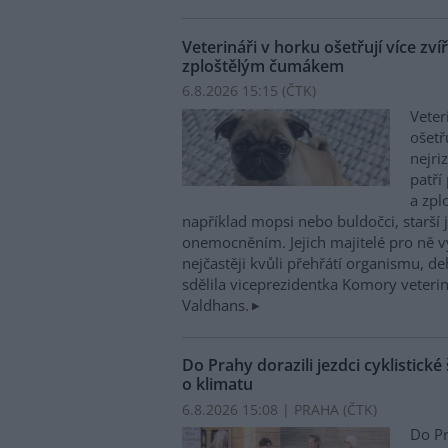
Veterináři v horku ošetřují více zví
zploštělým čumákem
6.8.2026 15:15 (
ČTK
)
Veter
ošetř
nejri
patří
a zpl
například mopsi nebo buldočci, starší j
onemocněním. Jejich majitelé pro ně vy
nejčastěji kvůli přehřátí organismu, d
sdělila viceprezidentka Komory veterin
Valdhans.
Do Prahy dorazili jezdci cyklistické
o klimatu
6.8.2026 15:08 | PRAHA (
ČTK
)
Do Pr