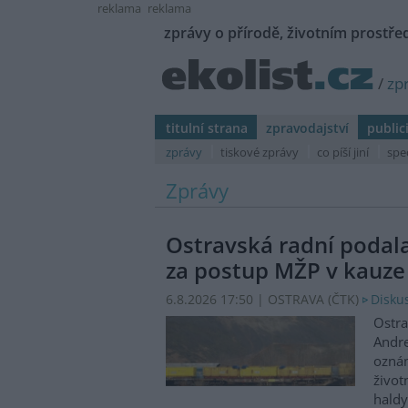
reklama
reklama
zprávy o přírodě, životním prostřed
/
zp
titulní strana
zpravodajství
public
zprávy
tiskové zprávy
co píší jiní
spe
Zprávy
Ostravská radní podal
za postup MŽP v kauze
6.8.2026 17:50 | OSTRAVA (
ČTK
)
Diskus
Ostra
Andre
oznám
život
haldy