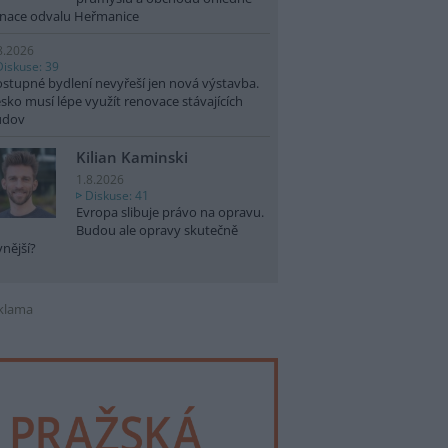
nace odvalu Heřmanice
8.2026
Diskuse: 39
stupné bydlení nevyřeší jen nová výstavba.
sko musí lépe využít renovace stávajících
udov
Kilian Kaminski
1.8.2026
Diskuse: 41
Evropa slibuje právo na opravu.
Budou ale opravy skutečně
vnější?
klama