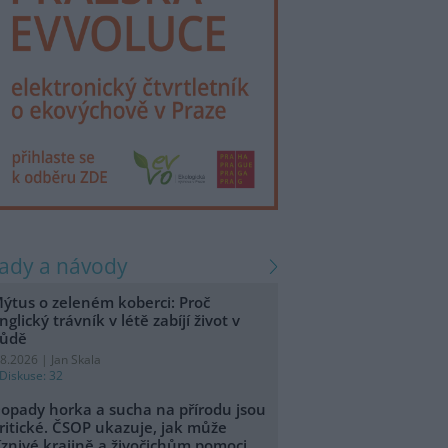
rady a návody
ýtus o zeleném koberci: Proč
nglický trávník v létě zabíjí život v
ůdě
.8.2026 | Jan Skala
Diskuse: 32
opady horka a sucha na přírodu jsou
ritické. ČSOP ukazuje, jak může
íznivé krajině a živočichům pomoci