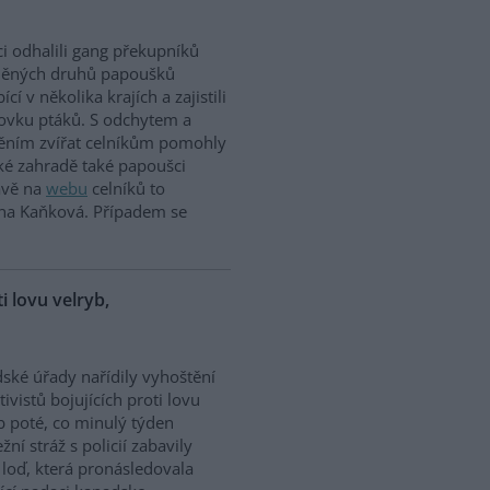
ci odhalili gang překupníků
něných druhů papoušků
cí v několika krajích a zajistili
tovku ptáků. S odchytem a
těním zvířat celníkům pomohly
ské zahradě také papoušci
rávě na
webu
celníků to
ina Kaňková. Případem se
ti lovu velryb,
dské úřady nařídily vyhoštění
tivistů bojujících proti lovu
b poté, co minulý týden
žní stráž s policií zabavily
h loď, která pronásledovala