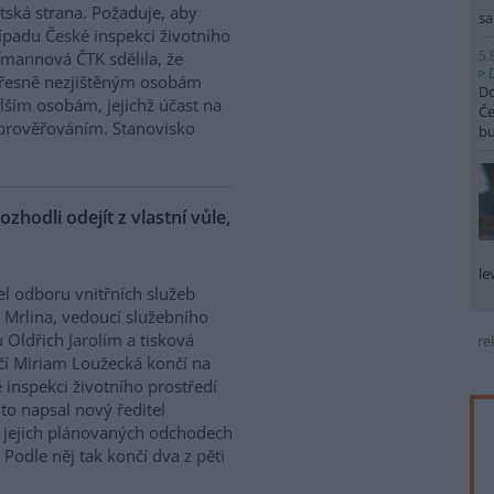
tská strana. Požaduje, aby
sa
řípadu České inspekci životního
5.
ffmannová ČTK sdělila, že
přesně nezjištěným osobám
Do
ším osobám, jejichž účast na
Če
prověřováním. Stanovisko
b
ozhodli odejít z vlastní vůle,
le
el odboru vnitřních služeb
 Mrlina, vedoucí služebního
 Oldřich Jarolím a tisková
re
í Miriam Loužecká končí na
 inspekci životního prostředí
K to napsal nový ředitel
 O jejich plánovaných odchodech
Podle něj tak končí dva z pěti