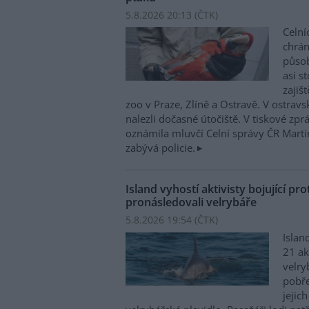
5.8.2026 20:13 (
ČTK
)
Celní
chrá
působí
asi s
zajiš
zoo v Praze, Zlíně a Ostravě. V ostrav
nalezli dočasné útočiště. V tiskové zp
oznámila mluvčí Celní správy ČR Mart
zabývá policie.
Island vyhostí aktivisty bojující pro
pronásledovali velrybáře
5.8.2026 19:54 (
ČTK
)
Islan
21 ak
velry
pobře
jejic