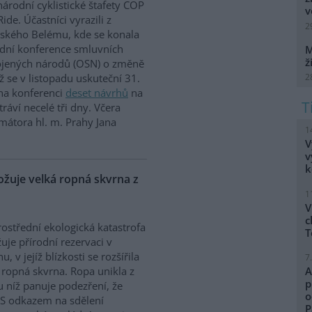
árodní cyklistické štafety COP
v
Ride. Účastníci vyrazili z
2
lského Belému, kde se konala
dní konference smluvních
M
ž
ojených národů (OSN) o změně
2
íž se v listopadu uskuteční 31.
 na konferenci
deset návrhů
na
ráví necelé tři dny. Včera
mátora hl. m. Prahy Jana
1
V
v
k
uje velká ropná skvrna z
1
V
c
ostřední ekologická katastrofa
T
uje přírodní rezervaci v
, v jejíž blízkosti se rozšířila
7
 ropná skvrna. Ropa unikla z
A
p
 u níž panuje podezření, že
o
. S odkazem na sdělení
P