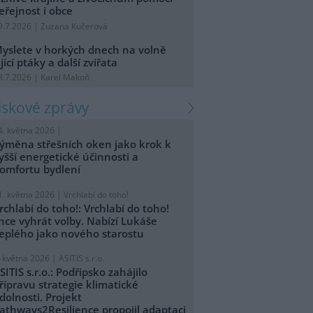
eřejnost i obce
9.7.2026 | Zuzana Kučerová
yslete v horkých dnech na volně
ijící ptáky a další zvířata
8.7.2026 | Karel Makoň
tiskové zprávy
4. května 2026 |
ýměna střešních oken jako krok k
yšší energetické účinnosti a
omfortu bydlení
1. května 2026 |
Vrchlabí do toho!
rchlabí do toho!: Vrchlabí do toho!
hce vyhrát volby. Nabízí Lukáše
eplého jako nového starostu
. května 2026 |
ASITIS s.r.o.
SITIS s.r.o.: Podřipsko zahájilo
řípravu strategie klimatické
dolnosti. Projekt
athways2Resilience propojil adaptaci