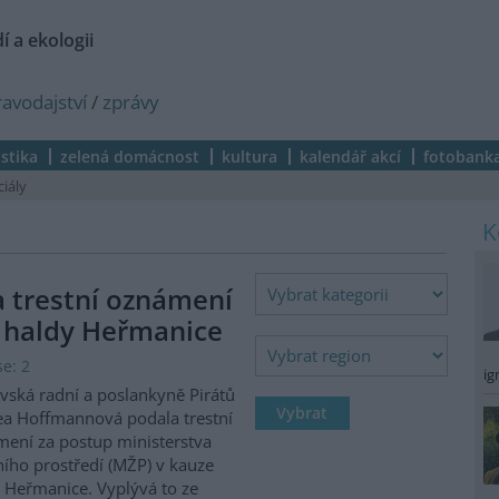
í a ekologii
ravodajství
/
zprávy
istika
zelená domácnost
kultura
kalendář akcí
fotobank
ciály
a trestní oznámení
 haldy Heřmanice
e: 2
ig
vská radní a poslankyně Pirátů
a Hoffmannová podala trestní
ení za postup ministerstva
ního prostředí (MŽP) v kauze
 Heřmanice. Vyplývá to ze