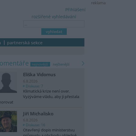
reklama
Přihlášení
rozšířené vyhledávání
a
partnerská sekce
komentáře
nejnovější
nejčtenější
Eliška Vidomus
6.8.2026
Diskuse: 7
Klimatická krize není over.
Vyzýváme vládu, aby ji přestala
norovat
Jiří Michalisko
6.8.2026
Diskuse: 16
Otevřený dopis ministerstvu
průmyslu a obchodu ohledně