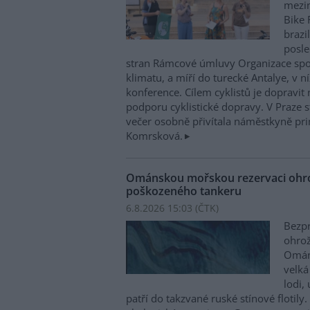
mezin
Bike 
brazi
posle
stran Rámcové úmluvy Organizace sp
klimatu, a míří do turecké Antalye, v n
konference. Cílem cyklistů je dopravit
podporu cyklistické dopravy. V Praze st
večer osobně přivítala náměstkyně pri
Komrsková.
Ománskou mořskou rezervaci ohrož
poškozeného tankeru
6.8.2026 15:03 (
ČTK
)
Bezpr
ohrož
Ománu
velká
lodi,
patří do takzvané ruské stínové flotily