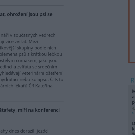
řat, ohrožení jsou psi se
ináři v současných vedrech
ují více zvířat. Mezi
zikovější skupiny podle nich
 plemena psů s krátkou lebkou
oštělým čumákem, jako jsou
edinci a zvířata se srdečním
hledávají veterinární ošetření
ehydrataci nebo kolapsu. ČTK to
árních lékařů ČR Kateřina
M
a
p
4
 štafety, míří na konferenci
D
k
ahy dnes dorazili jezdci
ž