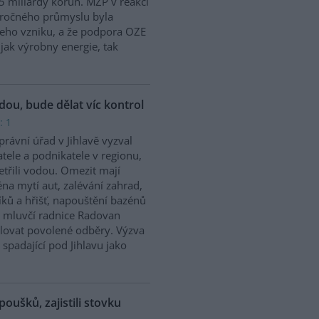
5 miliardy korun. MŽP v reakci
náročného průmyslu byla
jeho vzniku, a že podpora OZE
jak výrobny energie, tak
odou, bude dělat víc kontrol
: 1
rávní úřad v Jihlavě vyzval
tele a podnikatele v regionu,
etřili vodou. Omezit mají
na mytí aut, zalévání zahrad,
íků a hřišť, napouštění bazénů
 mluvčí radnice Radovan
olovat povolené odběry. Výzva
 spadající pod Jihlavu jako
poušků, zajistili stovku