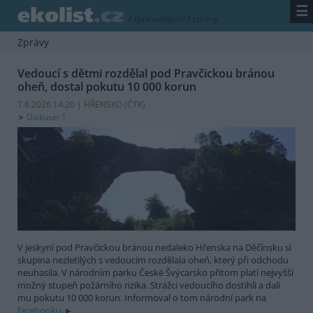
☰
/
zpravodajství
/
zprávy
Zprávy
Vedoucí s dětmi rozdělal pod Pravčickou bránou
oheň, dostal pokutu 10 000 korun
7.8.2026 14:20 | HŘENSKO (
ČTK
)
Diskuse: 1
V jeskyni pod Pravčickou bránou nedaleko Hřenska na Děčínsku si
skupina nezletilých s vedoucím rozdělala oheň, který při odchodu
neuhasila. V národním parku České Švýcarsko přitom platí nejvyšší
možný stupeň požárního rizika. Strážci vedoucího dostihli a dali
mu pokutu 10 000 korun. Informoval o tom národní park na
facebooku.