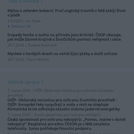
rady a návody
Mýtus o zeleném koberci: Proč anglický trávník v létě zabíjí život
v půdě
4.8.2026 | Jan Skala
Diskuse: 34
Dopady horka a sucha na přírodu jsou kritické. ČSOP ukazuje,
jak může žíznivé krajině a živočichům pomoci veřejnost i obce
29.7.2026 | Zuzana Kučerová
Myslete v horkých dnech na volně žijící ptáky a další zvířata
28.7.2026 | Karel Makoň
tiskové zprávy
7. srpna 2026 |
OIŽP- Občanská iniciativa pro ochranu životního
prostředí
OIŽP- Občanská iniciativa pro ochranu životního prostředí :
OIŽP: Evropské řeky vysychají a voda v nich se otepluje:
Klimatická krize odhaluje zásadní slabinu jaderné energetiky
7. srpna 2026 |
Česká společnost pro ochranu netopýrů
Česká společnost pro ochranu netopýrů: „Pomoc, máme v domě
netopýry!“ Bezplatná poradna ČESON je v létě zavalena
telefonáty. Sama potřebuje finanční podporu.