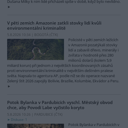
Dušana Milky k nim lidé přicházeli spíše v době, když bylo nevlídno.
V pěti zemích Amazonie zatkli stovky lidí kvůli
environmentální kriminalitě
5.8.2026 10:34 | BOGOTÁ (
ČTK
)
Policisté v pěti zemích ležících
v Amazonii pozatýkali stovky
lidí a zabavili dřevo, minerály i
zvířata v hodnotě přes 280
milionů dolarů (kolem 5,9
miliard korun) při jednom z největších koordinovaných zásahů
proti environmentální kriminalitě v největším deštném pralese
světa. Napsala to agentura AP, podle níž se do operace nazvané
Zelený štít 2026 zapojily Bolívie, Brazílie, Kolumbie, Ekvádor a Peru.
Potok Bylanka v Pardubicích vyschl. Městský obvod
chce, aby Povodí Labe vyčistilo koryto
5.8.2026 10:26 | PARDUBICE (
ČTK
)
Diskuse: 1
Potok Bylanka v Pardubicích v