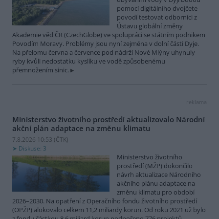
pomocí digitálního dvojčete
povodí testovat odborníci z
Ústavu globální změny
Akademie věd ČR (CzechGlobe) ve spolupráci se státním podnikem
Povodím Moravy. Problémy jsou nyní zejména v dolní části Dyje.
Na přelomu června a července pod nádrží Nové Mlýny uhynuly
ryby kvůli nedostatku kyslíku ve vodě způsobenému
přemnožením sinic.
reklama
Ministerstvo životního prostředí aktualizovalo Národní
akční plán adaptace na změnu klimatu
7.8.2026 10:53 (
ČTK
)
Diskuse: 3
Ministerstvo životního
prostředí (MŽP) dokončilo
návrh aktualizace Národního
akčního plánu adaptace na
změnu klimatu pro období
2026–2030. Na opatření z Operačního fondu životního prostředí
(OPŽP) alokovalo celkem 11,2 miliardy korun. Od roku 2021 už bylo
z fondu částkou 8,6 miliard korun podpořeno 776 projektů