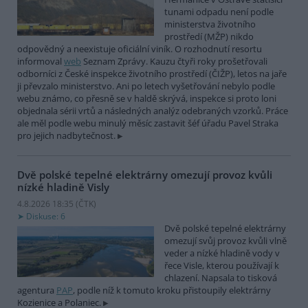
tunami odpadu není podle
ministerstva životního
prostředí (MŽP) nikdo
odpovědný a neexistuje oficiální viník. O rozhodnutí resortu
informoval
web
Seznam Zprávy. Kauzu čtyři roky prošetřovali
odborníci z České inspekce životního prostředí (ČIŽP), letos na jaře
ji převzalo ministerstvo. Ani po letech vyšetřování nebylo podle
webu známo, co přesně se v haldě skrývá, inspekce si proto loni
objednala sérii vrtů a následných analýz odebraných vzorků. Práce
ale měl podle webu minulý měsíc zastavit šéf úřadu Pavel Straka
pro jejich nadbytečnost.
Dvě polské tepelné elektrárny omezují provoz kvůli
nízké hladině Visly
4.8.2026 18:35 (
ČTK
)
Diskuse: 6
Dvě polské tepelné elektrárny
omezují svůj provoz kvůli vlně
veder a nízké hladině vody v
řece Visle, kterou používají k
chlazení. Napsala to tisková
agentura
PAP
, podle níž k tomuto kroku přistoupily elektrárny
Kozienice a Polaniec.