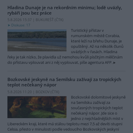
Hladina Dunaje je na rekordním minimu; lodě uvázly,
rybáři jsou bez práce
5.8.2026 15:37 | BUKUREŠŤ (
ČTK
)
Diskuse: 17
Turistický přístav v
rumunském městě Corabia,
které leží na břehu Dunaje, je
opuštěný. Až na několik člunů
uvázlých v řasách. Hladina
řeky je tak nízko, že plavidla už nemohou kvůli písčitým mělčinám
do přístavu vplouvat ani z něj vyplouvat, píše agentura AFP.
Bozkovské jeskyně na Semilsku zažívají za tropických
teplot nečekaný nápor
5.8.2026 11:20 | BOZKOV (
ČTK
)
Bozkovské dolomitové jeskyně
na Semilsku zažívají za
současných tropických teplot
nečekaný nápor. Jde sice o
jedno z nejchladnějších míst v
Libereckém kraji, které má stálou teplotu mezi 7,5 až devíti stupni
Celsia, přesto v minulosti podle vedoucího Bozkovských jeskyní