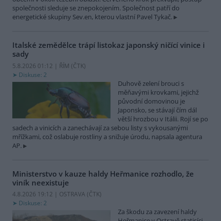
společnosti sleduje se znepokojením. Společnost patří do
energetické skupiny Sev.en, kterou vlastní Pavel Tykač.
Italské zemědělce trápí listokaz japonský ničící vinice i
sady
5.8.2026 01:12 | ŘÍM (
ČTK
)
Diskuse: 2
Duhově zelení brouci s
měňavými krovkami, jejichž
původní domovinou je
Japonsko, se stávají čím dál
větší hrozbou v Itálii. Rojí se po
sadech a vinicích a zanechávají za sebou listy s vykousanými
mřížkami, což oslabuje rostliny a snižuje úrodu, napsala agentura
AP.
Ministerstvo v kauze haldy Heřmanice rozhodlo, že
viník neexistuje
4.8.2026 19:12 | OSTRAVA (
ČTK
)
Diskuse: 2
Za škodu za zavezení haldy
Heřmanice v Ostravě statisíci