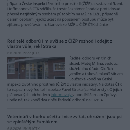
případu České inspekci životního prostředí (ČIŽP) a zastavení řízení.
Hoffmannová ČTK sdělila, že trestní oznámení podala proti dosud
přesně nezjištěným osobám působícím na MŽP a ČIŽP, případně
dalším osobám, jejichž účast na popsaném postupu může být
zjištěna prověřováním. Stanovisko MŽP a ČIŽP ČTK shání.
Ředitelé odborů i mluvčí se z ČIŽP rozhodli odejít z
vlastní vůle, řekl Straka
6.8.2026 15:22 (
ČTK
)
Ředitel odboru vnitřních
služeb Matěj Mrlina, vedoucí
služebního úřadu Oldřich
Jarolím a tisková mluvčí Miriam
Loužecká končí na České
inspekci životního prostředí (ČIŽP) z vlastní iniciativy. Na dotaz ČTK
to napsal nový ředitel inspekce Pavel Straka (za Motoristy). O jejich
plánovaných odchodech
informovaly
v pondělí Seznam Zprávy.
Podle něj tak končí dva z pěti ředitelů odborů na ČIŽP.
Veterináři v horku ošetřují více zvířat, ohrožení jsou psi
se zploštělým čumákem
6.8.2026 15:15 (
ČTK
)