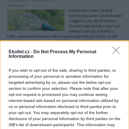
6.8.2026 00:51 | JIHLAVA (
ČTK
)
Diskuse: 1
Vodoprávní úřad v Jihlavě
vyzval obyvatele a podnikatele
v regionu, aby šetřili vodou.
Omezit mají zejména mytí aut,
zalévání zahrad, trávníků a
hřišť, napouštění bazénů nebo kropení zpevněných ploch, uvedl
mluvčí radnice Radovan Daněk. Úřad podle něj bude víc
kontrolovat povolené odběry. Výzva k šetření vodou platí pro
Ekolist.cz -
Do Not Process My Personal
všechny obce spadající pod Jihlavu jako obec s rozšířenou
Information
působností.
If you wish to opt-out of the sale, sharing to third parties, or
Celníci odhalili gang překupníků papoušků, zajistili
processing of your personal or sensitive information for
stovku ptáků
targeted advertising by us, please use the below opt-out
5.8.2026 20:13 (
ČTK
)
section to confirm your selection. Please note that after your
Celníci odhalili gang
opt-out request is processed you may continue seeing
překupníků chráněných druhů
interest-based ads based on personal information utilized by
papoušků působící v několika
krajích a zajistili asi stovku
us or personal information disclosed to third parties prior to
ptáků. S odchytem a
your opt-out. You may separately opt-out of the further
zajištěním zvířat celníkům pomohly zoo v Praze, Zlíně a Ostravě. V
disclosure of your personal information by third parties on the
ostravské zahradě také papoušci nalezli dočasné útočiště. V
IAB’s list of downstream participants. This information may
tiskové zprávě na
webu
celníků to oznámila mluvčí Celní správy ČR