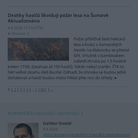
Desítky hasičů likvidují požár lesa na Šumavě
Aktualizováno
4.8.2026 17:13 (
ČTK
)
Diskuse: 2
Požár přibližně šesti hektarů
lesa a louky u šumavských
Nezdic na Klatovsku se přestal
šířit. Vrtulník s bambivakem
odletěl zhruba po 1,5 hodině
kolem 17:00. Zasahuje až 150 hasičů. Nikdo nebyl zraněn. ČTK to
řekl velitel zásahu Aleš Bucifal. Odhadl, že ohniska se budou ještě
dohašovat a hasiči budou místo hlídat přes noc do středy.
1
|
2
|
3
|
4
|
..
|
1581
|
»
komentáře
nejnovější
nejčtenější
Dalibor Dostál
8.8.2026
Místo kosení vyprahlých trávníků odstraňování