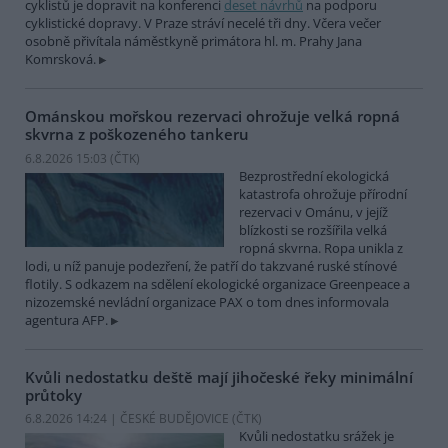
cyklistů je dopravit na konferenci
deset návrhů
na podporu
cyklistické dopravy. V Praze stráví necelé tři dny. Včera večer
osobně přivítala náměstkyně primátora hl. m. Prahy Jana
Komrsková.
Ománskou mořskou rezervaci ohrožuje velká ropná
skvrna z poškozeného tankeru
6.8.2026 15:03 (
ČTK
)
Bezprostřední ekologická
katastrofa ohrožuje přírodní
rezervaci v Ománu, v jejíž
blízkosti se rozšířila velká
ropná skvrna. Ropa unikla z
lodi, u níž panuje podezření, že patří do takzvané ruské stínové
flotily. S odkazem na sdělení ekologické organizace Greenpeace a
nizozemské nevládní organizace PAX o tom dnes informovala
agentura AFP.
Kvůli nedostatku deště mají jihočeské řeky minimální
průtoky
6.8.2026 14:24 | ČESKÉ BUDĚJOVICE (
ČTK
)
Kvůli nedostatku srážek je