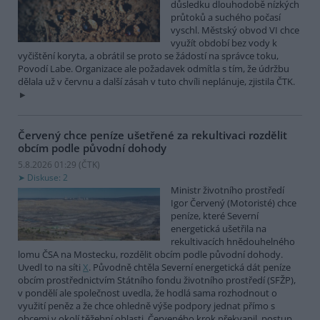
důsledku dlouhodobě nízkých
průtoků a suchého počasí
vyschl. Městský obvod VI chce
využít období bez vody k
vyčištění koryta, a obrátil se proto se žádostí na správce toku,
Povodí Labe. Organizace ale požadavek odmítla s tím, že údržbu
dělala už v červnu a další zásah v tuto chvíli neplánuje, zjistila ČTK.
Červený chce peníze ušetřené za rekultivaci rozdělit
obcím podle původní dohody
5.8.2026 01:29 (
ČTK
)
Diskuse: 2
Ministr životního prostředí
Igor Červený (Motoristé) chce
peníze, které Severní
energetická ušetřila na
rekultivacích hnědouhelného
lomu ČSA na Mostecku, rozdělit obcím podle původní dohody.
Uvedl to na síti
X
. Původně chtěla Severní energetická dát peníze
obcím prostřednictvím Státního fondu životního prostředí (SFŽP),
v pondělí ale společnost uvedla, že hodlá sama rozhodnout o
využití peněz a že chce ohledně výše podpory jednat přímo s
obcemi v okolí těžební oblasti. Červeného krok překvapil, postup