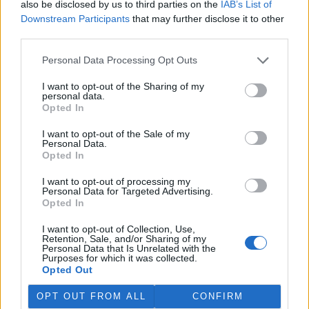
also be disclosed by us to third parties on the
IAB’s List of
Martina Kaňková. Případem se zabývá policie.
Downstream Participants
that may further disclose it to other
third parties.
Island vyhostí aktivisty bojující proti lovu velryb,
pronásledovali velrybáře
Personal Data Processing Opt Outs
5.8.2026 19:54 (
ČTK
)
I want to opt-out of the Sharing of my
Islandské úřady nařídily
personal data.
vyhoštění 21 aktivistů
Opted In
bojujících proti lovu velryb
poté, co minulý týden
I want to opt-out of the Sale of my
pobřežní stráž s policií zabavily
Personal Data.
jejich loď, která pronásledovala velrybářské plavidlo. Pasažéři lodi
Opted In
patřící nadaci kanadsko-amerického ekologického aktivisty Paula
Watsona jsou od té doby zadržováni v Reykjavíku. Sám Watson na
I want to opt-out of processing my
palubě nebyl. Píše o tom agentura AFP s odvoláním na islandskou
Personal Data for Targeted Advertising.
policii.
Opted In
I want to opt-out of Collection, Use,
Záchranná stanice v Praze přijímá kvůli vedrům více
Retention, Sale, and/or Sharing of my
Personal Data that Is Unrelated with the
volně žijících zvířat
Purposes for which it was collected.
5.8.2026 17:40 | PRAHA (
ČTK
)
Opted Out
Kvůli vysokým letním
teplotám pracovníci pražské
OPT OUT FROM ALL
CONFIRM
záchranné stanice pro volně