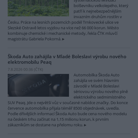
systematickou likvidací
bolševníku velkolepého, který
patří k nejnebezpečnějším
invazním druhům rostlin v
Česku. Práce na lesních pozemcích podél Trnkovecké ulice ve
Slezské Ostravě letos vyjdou na více než 66 000 korun. Město
kombinuje chemické i mechanické metody, řekla ČTK mluvčí
magistrátu Gabriela Pokorná.
Škoda Auto zahájila v Mladé Boleslavi výrobu nového
elektromobilu Peaq
7.8.2026 00:36 (
ČTK
)
Automobilka Škoda Auto
zahájila ve svém hlavním
závodě v Mladé Boleslavi
sériovou výrobu nového plně
elektrického sedmimístného
SUV Peaq. Jde o největší vůz v současné nabídce značky. Do konce
července automobilka přijala téměř 8500 objednávek, uvedla.
Podle dřívějších informací Škoda Auto bude cena nového modelu
na českém trhu začínat na 1,15 milionu korun, k prvním
zákazníkům se dostane na přelomu roku.