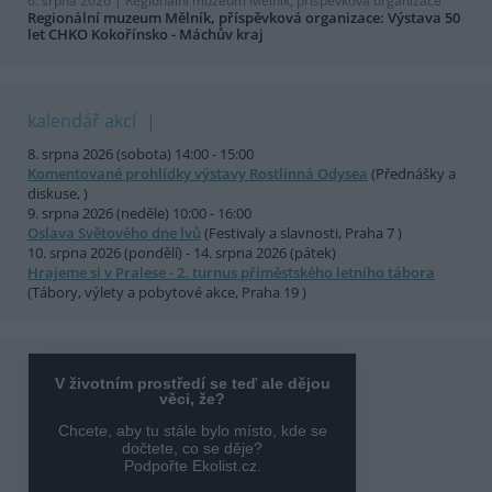
6. srpna 2026 |
Regionální muzeum Mělník, příspěvková organizace
Regionální muzeum Mělník, příspěvková organizace: Výstava 50
let CHKO Kokořínsko - Máchův kraj
kalendář akcí
8. srpna 2026 (sobota) 14:00 - 15:00
Komentované prohlídky výstavy Rostlinná Odysea
(Přednášky a
diskuse, )
9. srpna 2026 (neděle) 10:00 - 16:00
Oslava Světového dne lvů
(Festivaly a slavnosti, Praha 7 )
10. srpna 2026 (pondělí) - 14. srpna 2026 (pátek)
Hrajeme si v Pralese - 2. turnus příměstského letního tábora
(Tábory, výlety a pobytové akce, Praha 19 )