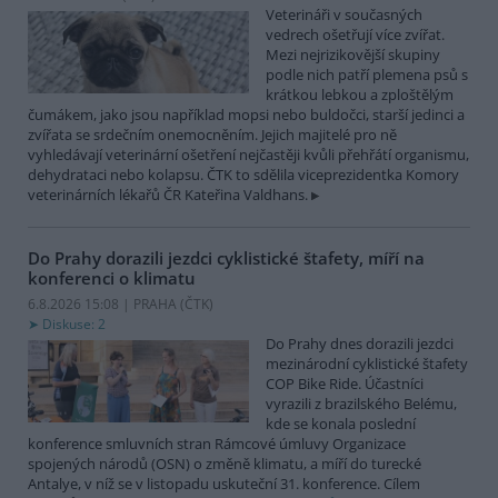
Veterináři v současných
vedrech ošetřují více zvířat.
Mezi nejrizikovější skupiny
podle nich patří plemena psů s
krátkou lebkou a zploštělým
čumákem, jako jsou například mopsi nebo buldočci, starší jedinci a
zvířata se srdečním onemocněním. Jejich majitelé pro ně
vyhledávají veterinární ošetření nejčastěji kvůli přehřátí organismu,
dehydrataci nebo kolapsu. ČTK to sdělila viceprezidentka Komory
veterinárních lékařů ČR Kateřina Valdhans.
Do Prahy dorazili jezdci cyklistické štafety, míří na
konferenci o klimatu
6.8.2026 15:08 | PRAHA (
ČTK
)
Diskuse: 2
Do Prahy dnes dorazili jezdci
mezinárodní cyklistické štafety
COP Bike Ride. Účastníci
vyrazili z brazilského Belému,
kde se konala poslední
konference smluvních stran Rámcové úmluvy Organizace
spojených národů (OSN) o změně klimatu, a míří do turecké
Antalye, v níž se v listopadu uskuteční 31. konference. Cílem