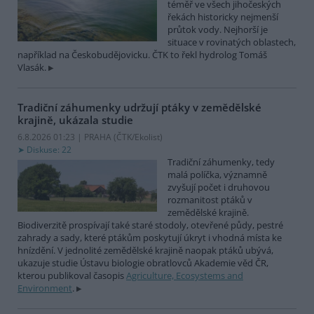
téměř ve všech jihočeských
řekách historicky nejmenší
průtok vody. Nejhorší je
situace v rovinatých oblastech,
například na Českobudějovicku. ČTK to řekl hydrolog Tomáš
Vlasák.
Tradiční záhumenky udržují ptáky v zemědělské
krajině, ukázala studie
6.8.2026 01:23 | PRAHA (
ČTK/Ekolist
)
Diskuse: 22
Tradiční záhumenky, tedy
malá políčka, významně
zvyšují počet i druhovou
rozmanitost ptáků v
zemědělské krajině.
Biodiverzitě prospívají také staré stodoly, otevřené půdy, pestré
zahrady a sady, které ptákům poskytují úkryt i vhodná místa ke
hnízdění. V jednolité zemědělské krajině naopak ptáků ubývá,
ukazuje studie Ústavu biologie obratlovců Akademie věd ČR,
kterou publikoval časopis
Agriculture, Ecosystems and
Environment
.