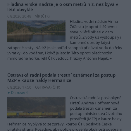
Hladina vírské nádrže je o osm metrů níž, než bývá v
létě obvyklé
6.8.2026 20:48 | VÍR (
ČTK
)
Hladina vodní nádrže Vír na
Žďársku je oproti běžnému
stavu v létě níž asi o osm
metrů. Z vody už vystoupaly i
kamenné obruby kdysi
zatopené cesty. Nádrž je ale pořád schopná přidávat vodu do řeky
Svratky i do vodáren, i když je letošní léto oproti předchozím
mimořádně horké, řekl ČTK vedoucí hrázný Antonín Hájek.
Ostravská radní podala trestní oznámení za postup
MŽP v kauze haldy Heřmanice
6.8.2026 17:50 | OSTRAVA (
ČTK
)
Diskuse: 4
Ostravská radní a poslankyně
Pirátů Andrea Hoffmannová
podala trestní oznámení za
postup ministerstva životního
prostředí (MŽP) v kauze haldy
Heřmanice. Vyplývá to ze zprávy, kterou ČTK poskytla Česká
pirátská strana. Požaduje, aby policie prověřila okolnosti odebrání