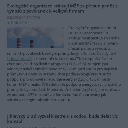
Ekologické organizace kritizují MŽP za přesun peněz z
výnosů z povolenek k velkým firmám
6.8.2026 01:17 (
ČTK
)
Diskuse: 9
Ekologické organizace Hnutí
DUHA a Greenpeace ČR
kritizují ministerstvo životního
prostředí (MŽP) za plánovaný
přesun peněz z výnosů z
emisních povolenek k velkým průmyslovým firmám. Uvedly to v
tiskové zprávě
a komentářích, které má ČTK k dispozici. Resort
chce podle nich vyčlenit z programu EUA, jehož zdrojem jsou
výnosy z aukcí emisních povolenek, 25 miliard korun pro největší
průmyslové podniky. K tomu chce podle ekologů resort snížit
podporu pro obnovitelné zdroje energie (OZE) o 15,5 miliardy
korun. MŽP v reakci ČTK sdělilo, že podpora energeticky náročného
průmyslu byla součástí Modernizačního fondu již od jeho vzniku, a
že podpora OZE nekončí, a z fondu budou financovány jak
výrobny energie, tak infrastruktura.
Jihlavský úřad vyzval k šetření s vodou, bude dělat víc
kontrol