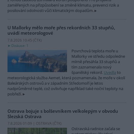
zaměřených na přizpůsobení se změně klimatu, prevenci rizik a
posilování odolnosti vůči klimatickým dopadům.
U Mallorky mělo moře přes rekordních 33 stupňů,
uvádí meteorologové
7.8.2026 10:45 (
ČTK
)
Diskuse: 1
Povrchová teplota moře u
Mallorky ve středu odpoledne
mírně přesáhla 33 stupňů a
tím zaznamenala nový
španělský rekord.
Uvedla
to
meteorologická služba Aemet, která poznamenala, že moře v okolí
Baleárských ostrovů a v západním Středomoří je letos
nadprůměrně teplé, což ovlivňuje například také noční teploty na
pobřeží.
Ostrava bojuje s bolševníkem velkolepým v obvodu
Slezská Ostrava
7.8.2026 01:09 | OSTRAVA (
ČTK
)
Ostravská radnice začala se