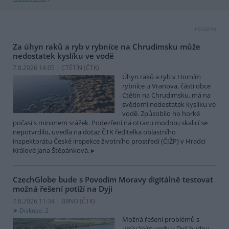
reklama
Za úhyn raků a ryb v rybníce na Chrudimsku může
nedostatek kyslíku ve vodě
7.8.2026 14:05 | CTĚTÍN (
ČTK
)
Úhyn raků a ryb v Horním
rybníce u Vranova, části obce
Ctětín na Chrudimsku, má na
svědomí nedostatek kyslíku ve
vodě. Způsobilo ho horké
počasí s minimem srážek. Podezření na otravu modrou skalicí se
nepotvrdilo, uvedla na dotaz ČTK ředitelka oblastního
inspektorátu České inspekce životního prostředí (ČIŽP) v Hradci
Králové Jana Štěpánková.
CzechGlobe bude s Povodím Moravy digitálně testovat
možná řešení potíží na Dyji
7.8.2026 11:34 | BRNO (
ČTK
)
Diskuse: 2
Možná řešení problémů s
ubýváním vody v Dyji budou