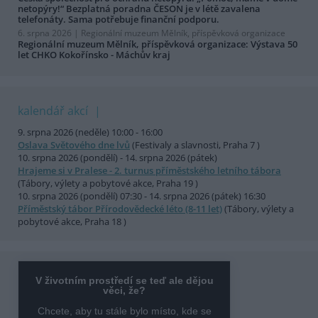
netopýry!“ Bezplatná poradna ČESON je v létě zavalena
telefonáty. Sama potřebuje finanční podporu.
6. srpna 2026 |
Regionální muzeum Mělník, příspěvková organizace
Regionální muzeum Mělník, příspěvková organizace: Výstava 50
let CHKO Kokořínsko - Máchův kraj
kalendář akcí
9. srpna 2026 (neděle) 10:00 - 16:00
Oslava Světového dne lvů
(Festivaly a slavnosti, Praha 7 )
10. srpna 2026 (pondělí) - 14. srpna 2026 (pátek)
Hrajeme si v Pralese - 2. turnus příměstského letního tábora
(Tábory, výlety a pobytové akce, Praha 19 )
10. srpna 2026 (pondělí) 07:30 - 14. srpna 2026 (pátek) 16:30
Příměstský tábor Přírodovědecké léto (8-11 let)
(Tábory, výlety a
pobytové akce, Praha 18 )