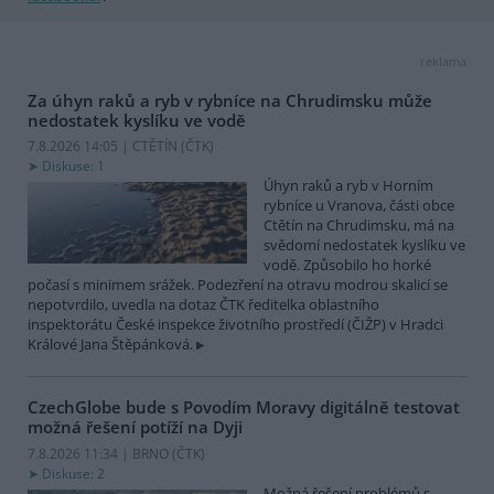
reklama
Za úhyn raků a ryb v rybníce na Chrudimsku může
nedostatek kyslíku ve vodě
7.8.2026 14:05 | CTĚTÍN (
ČTK
)
Diskuse: 1
Úhyn raků a ryb v Horním
rybníce u Vranova, části obce
Ctětín na Chrudimsku, má na
svědomí nedostatek kyslíku ve
vodě. Způsobilo ho horké
počasí s minimem srážek. Podezření na otravu modrou skalicí se
nepotvrdilo, uvedla na dotaz ČTK ředitelka oblastního
inspektorátu České inspekce životního prostředí (ČIŽP) v Hradci
Králové Jana Štěpánková.
CzechGlobe bude s Povodím Moravy digitálně testovat
možná řešení potíží na Dyji
7.8.2026 11:34 | BRNO (
ČTK
)
Diskuse: 2
Možná řešení problémů s