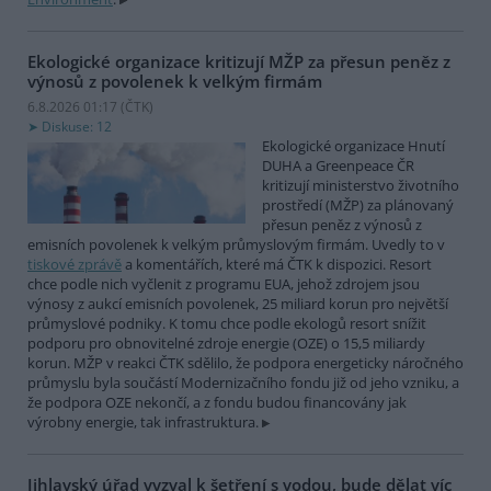
Ekologické organizace kritizují MŽP za přesun peněz z
výnosů z povolenek k velkým firmám
6.8.2026 01:17 (
ČTK
)
Diskuse: 12
Ekologické organizace Hnutí
DUHA a Greenpeace ČR
kritizují ministerstvo životního
prostředí (MŽP) za plánovaný
přesun peněz z výnosů z
emisních povolenek k velkým průmyslovým firmám. Uvedly to v
tiskové zprávě
a komentářích, které má ČTK k dispozici. Resort
chce podle nich vyčlenit z programu EUA, jehož zdrojem jsou
výnosy z aukcí emisních povolenek, 25 miliard korun pro největší
průmyslové podniky. K tomu chce podle ekologů resort snížit
podporu pro obnovitelné zdroje energie (OZE) o 15,5 miliardy
korun. MŽP v reakci ČTK sdělilo, že podpora energeticky náročného
průmyslu byla součástí Modernizačního fondu již od jeho vzniku, a
že podpora OZE nekončí, a z fondu budou financovány jak
výrobny energie, tak infrastruktura.
Jihlavský úřad vyzval k šetření s vodou, bude dělat víc