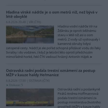
Hladina vírské nádrže je o osm metrů níž, než bývá v
létě obvyklé
6.8.2026 20:48 | VÍR (
ČTK
)
Hladina vodní nádrže Vír na
Žďársku je oproti běžnému
stavu v létě níž asi o osm
metrů. Z vody už vystoupaly i
kamenné obruby kdysi
zatopené cesty. Nádrž je ale pořád schopná přidávat vodu do řeky
Svratky i do vodáren, i když je letošní léto oproti předchozím
mimořádně horké, řekl ČTK vedoucí hrázný Antonín Hájek.
Ostravská radní podala trestní oznámení za postup
MŽP v kauze haldy Heřmanice
6.8.2026 17:50 | OSTRAVA (
ČTK
)
Diskuse: 5
Ostravská radní a poslankyně
Pirátů Andrea Hoffmannová
podala trestní oznámení za
postup ministerstva životního
prostředí (MŽP) v kauze haldy