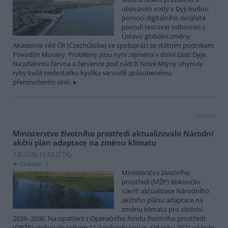
ubýváním vody v Dyji budou
pomocí digitálního dvojčete
povodí testovat odborníci z
Ústavu globální změny
Akademie věd ČR (CzechGlobe) ve spolupráci se státním podnikem
Povodím Moravy. Problémy jsou nyní zejména v dolní části Dyje.
Na přelomu června a července pod nádrží Nové Mlýny uhynuly
ryby kvůli nedostatku kyslíku ve vodě způsobenému
přemnožením sinic.
reklama
Ministerstvo životního prostředí aktualizovalo Národní
akční plán adaptace na změnu klimatu
7.8.2026 10:53 (
ČTK
)
Diskuse: 5
Ministerstvo životního
prostředí (MŽP) dokončilo
návrh aktualizace Národního
akčního plánu adaptace na
změnu klimatu pro období
2026–2030. Na opatření z Operačního fondu životního prostředí
(OPŽP) alokovalo celkem 11,2 miliardy korun. Od roku 2021 už bylo