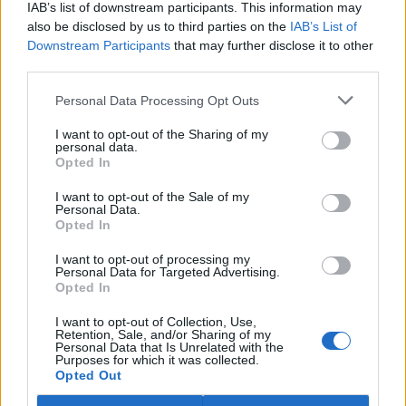
IAB’s list of downstream participants. This information may
ostravské zahradě také papoušci nalezli dočasné útočiště. V
tiskové zprávě na
webu
celníků to oznámila mluvčí Celní správy ČR
also be disclosed by us to third parties on the
IAB’s List of
Martina Kaňková. Případem se zabývá policie.
Downstream Participants
that may further disclose it to other
third parties.
Island vyhostí aktivisty bojující proti lovu velryb,
Personal Data Processing Opt Outs
pronásledovali velrybáře
5.8.2026 19:54 (
ČTK
)
I want to opt-out of the Sharing of my
Islandské úřady nařídily
personal data.
Opted In
vyhoštění 21 aktivistů
bojujících proti lovu velryb
poté, co minulý týden
I want to opt-out of the Sale of my
Personal Data.
pobřežní stráž s policií zabavily
Opted In
jejich loď, která pronásledovala velrybářské plavidlo. Pasažéři lodi
patřící nadaci kanadsko-amerického ekologického aktivisty Paula
I want to opt-out of processing my
Watsona jsou od té doby zadržováni v Reykjavíku. Sám Watson na
Personal Data for Targeted Advertising.
palubě nebyl. Píše o tom agentura AFP s odvoláním na islandskou
Opted In
policii.
I want to opt-out of Collection, Use,
Retention, Sale, and/or Sharing of my
Záchranná stanice v Praze přijímá kvůli vedrům více
Personal Data that Is Unrelated with the
Purposes for which it was collected.
volně žijících zvířat
Opted Out
5.8.2026 17:40 | PRAHA (
ČTK
)
Kvůli vysokým letním