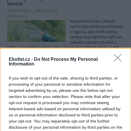
kontrol
6.8.2026 00:51 | JIHLAVA (
ČTK
)
Diskuse: 1
Vodoprávní úřad v Jihlavě
vyzval obyvatele a podnikatele
v regionu, aby šetřili vodou.
Omezit mají zejména mytí aut,
zalévání zahrad, trávníků a
hřišť, napouštění bazénů nebo kropení zpevněných ploch, uvedl
mluvčí radnice Radovan Daněk. Úřad podle něj bude víc
kontrolovat povolené odběry. Výzva k šetření vodou platí pro
Ekolist.cz -
Do Not Process My Personal
všechny obce spadající pod Jihlavu jako obec s rozšířenou
Information
působností.
If you wish to opt-out of the sale, sharing to third parties, or
processing of your personal or sensitive information for
Celníci odhalili gang překupníků papoušků, zajistili
stovku ptáků
targeted advertising by us, please use the below opt-out
section to confirm your selection. Please note that after your
5.8.2026 20:13 (
ČTK
)
Celníci odhalili gang
opt-out request is processed you may continue seeing
překupníků chráněných druhů
interest-based ads based on personal information utilized by
papoušků působící v několika
us or personal information disclosed to third parties prior to
krajích a zajistili asi stovku
your opt-out. You may separately opt-out of the further
ptáků. S odchytem a
disclosure of your personal information by third parties on the
zajištěním zvířat celníkům pomohly zoo v Praze, Zlíně a Ostravě. V