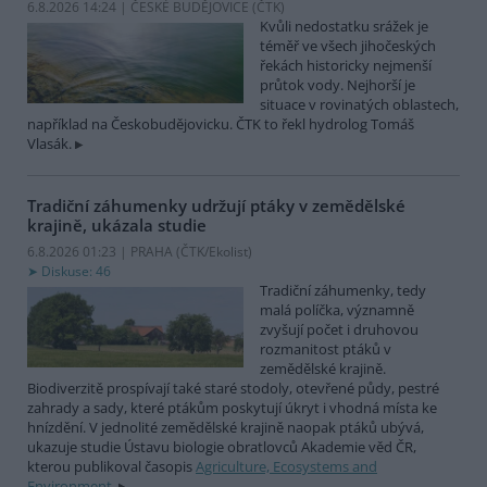
6.8.2026 14:24 | ČESKÉ BUDĚJOVICE (
ČTK
)
Kvůli nedostatku srážek je
téměř ve všech jihočeských
řekách historicky nejmenší
průtok vody. Nejhorší je
situace v rovinatých oblastech,
například na Českobudějovicku. ČTK to řekl hydrolog Tomáš
Vlasák.
Tradiční záhumenky udržují ptáky v zemědělské
krajině, ukázala studie
6.8.2026 01:23 | PRAHA (
ČTK/Ekolist
)
Diskuse: 46
Tradiční záhumenky, tedy
malá políčka, významně
zvyšují počet i druhovou
rozmanitost ptáků v
zemědělské krajině.
Biodiverzitě prospívají také staré stodoly, otevřené půdy, pestré
zahrady a sady, které ptákům poskytují úkryt i vhodná místa ke
hnízdění. V jednolité zemědělské krajině naopak ptáků ubývá,
ukazuje studie Ústavu biologie obratlovců Akademie věd ČR,
kterou publikoval časopis
Agriculture, Ecosystems and
Environment
.