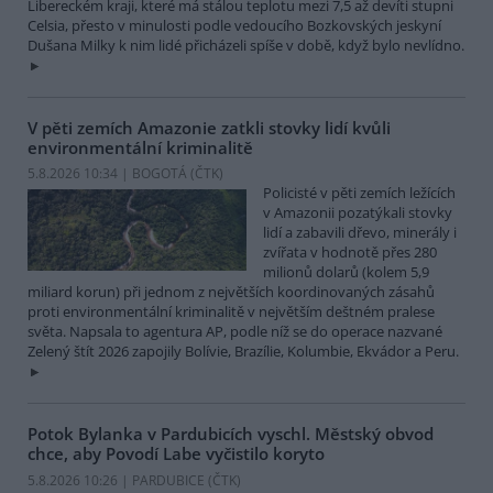
Libereckém kraji, které má stálou teplotu mezi 7,5 až devíti stupni
Celsia, přesto v minulosti podle vedoucího Bozkovských jeskyní
Dušana Milky k nim lidé přicházeli spíše v době, když bylo nevlídno.
V pěti zemích Amazonie zatkli stovky lidí kvůli
environmentální kriminalitě
5.8.2026 10:34 | BOGOTÁ (
ČTK
)
Policisté v pěti zemích ležících
v Amazonii pozatýkali stovky
lidí a zabavili dřevo, minerály i
zvířata v hodnotě přes 280
milionů dolarů (kolem 5,9
miliard korun) při jednom z největších koordinovaných zásahů
proti environmentální kriminalitě v největším deštném pralese
světa. Napsala to agentura AP, podle níž se do operace nazvané
Zelený štít 2026 zapojily Bolívie, Brazílie, Kolumbie, Ekvádor a Peru.
Potok Bylanka v Pardubicích vyschl. Městský obvod
chce, aby Povodí Labe vyčistilo koryto
5.8.2026 10:26 | PARDUBICE (
ČTK
)