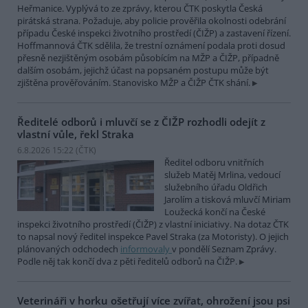
Heřmanice. Vyplývá to ze zprávy, kterou ČTK poskytla Česká
pirátská strana. Požaduje, aby policie prověřila okolnosti odebrání
případu České inspekci životního prostředí (ČIŽP) a zastavení řízení.
Hoffmannová ČTK sdělila, že trestní oznámení podala proti dosud
přesně nezjištěným osobám působícím na MŽP a ČIŽP, případně
dalším osobám, jejichž účast na popsaném postupu může být
zjištěna prověřováním. Stanovisko MŽP a ČIŽP ČTK shání.
Ředitelé odborů i mluvčí se z ČIŽP rozhodli odejít z
vlastní vůle, řekl Straka
6.8.2026 15:22 (
ČTK
)
Ředitel odboru vnitřních
služeb Matěj Mrlina, vedoucí
služebního úřadu Oldřich
Jarolím a tisková mluvčí Miriam
Loužecká končí na České
inspekci životního prostředí (ČIŽP) z vlastní iniciativy. Na dotaz ČTK
to napsal nový ředitel inspekce Pavel Straka (za Motoristy). O jejich
plánovaných odchodech
informovaly
v pondělí Seznam Zprávy.
Podle něj tak končí dva z pěti ředitelů odborů na ČIŽP.
Veterináři v horku ošetřují více zvířat, ohrožení jsou psi