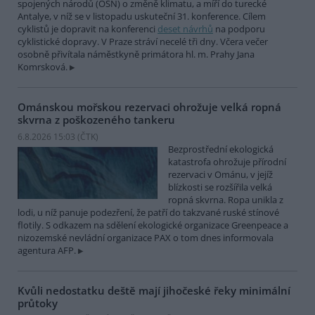
spojených národů (OSN) o změně klimatu, a míří do turecké
Antalye, v níž se v listopadu uskuteční 31. konference. Cílem
cyklistů je dopravit na konferenci
deset návrhů
na podporu
cyklistické dopravy. V Praze stráví necelé tři dny. Včera večer
osobně přivítala náměstkyně primátora hl. m. Prahy Jana
Komrsková.
Ománskou mořskou rezervaci ohrožuje velká ropná
skvrna z poškozeného tankeru
6.8.2026 15:03 (
ČTK
)
Bezprostřední ekologická
katastrofa ohrožuje přírodní
rezervaci v Ománu, v jejíž
blízkosti se rozšířila velká
ropná skvrna. Ropa unikla z
lodi, u níž panuje podezření, že patří do takzvané ruské stínové
flotily. S odkazem na sdělení ekologické organizace Greenpeace a
nizozemské nevládní organizace PAX o tom dnes informovala
agentura AFP.
Kvůli nedostatku deště mají jihočeské řeky minimální
průtoky