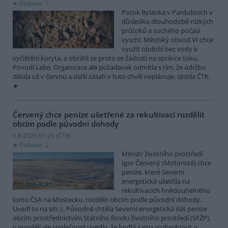
Diskuse: 1
Potok Bylanka v Pardubicích v
důsledku dlouhodobě nízkých
průtoků a suchého počasí
vyschl. Městský obvod VI chce
využít období bez vody k
vyčištění koryta, a obrátil se proto se žádostí na správce toku,
Povodí Labe. Organizace ale požadavek odmítla s tím, že údržbu
dělala už v červnu a další zásah v tuto chvíli neplánuje, zjistila ČTK.
Červený chce peníze ušetřené za rekultivaci rozdělit
obcím podle původní dohody
5.8.2026 01:29 (
ČTK
)
Diskuse: 2
Ministr životního prostředí
Igor Červený (Motoristé) chce
peníze, které Severní
energetická ušetřila na
rekultivacích hnědouhelného
lomu ČSA na Mostecku, rozdělit obcím podle původní dohody.
Uvedl to na síti
X
. Původně chtěla Severní energetická dát peníze
obcím prostřednictvím Státního fondu životního prostředí (SFŽP),
v pondělí ale společnost uvedla, že hodlá sama rozhodnout o