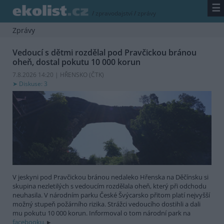
☰
/
zpravodajství
/
zprávy
Zprávy
Vedoucí s dětmi rozdělal pod Pravčickou bránou
oheň, dostal pokutu 10 000 korun
7.8.2026 14:20 | HŘENSKO (
ČTK
)
Diskuse: 3
V jeskyni pod Pravčickou bránou nedaleko Hřenska na Děčínsku si
skupina nezletilých s vedoucím rozdělala oheň, který při odchodu
neuhasila. V národním parku České Švýcarsko přitom platí nejvyšší
možný stupeň požárního rizika. Strážci vedoucího dostihli a dali
mu pokutu 10 000 korun. Informoval o tom národní park na
facebooku.