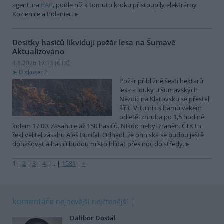
agentura
PAP
, podle níž k tomuto kroku přistoupily elektrárny
Kozienice a Polaniec.
Desítky hasičů likvidují požár lesa na Šumavě
Aktualizováno
4.8.2026 17:13 (
ČTK
)
Diskuse: 2
Požár přibližně šesti hektarů
lesa a louky u šumavských
Nezdic na Klatovsku se přestal
šířit. Vrtulník s bambivakem
odletěl zhruba po 1,5 hodině
kolem 17:00. Zasahuje až 150 hasičů. Nikdo nebyl zraněn. ČTK to
řekl velitel zásahu Aleš Bucifal. Odhadl, že ohniska se budou ještě
dohašovat a hasiči budou místo hlídat přes noc do středy.
1
|
2
|
3
|
4
|
..
|
1581
|
»
komentáře
nejnovější
nejčtenější
Dalibor Dostál