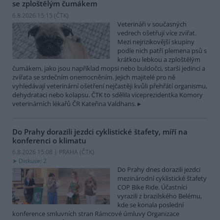
se zploštělým čumákem
6.8.2026 15:15 (
ČTK
)
Veterináři v současných
vedrech ošetřují více zvířat.
Mezi nejrizikovější skupiny
podle nich patří plemena psů s
krátkou lebkou a zploštělým
čumákem, jako jsou například mopsi nebo buldočci, starší jedinci a
zvířata se srdečním onemocněním. Jejich majitelé pro ně
vyhledávají veterinární ošetření nejčastěji kvůli přehřátí organismu,
dehydrataci nebo kolapsu. ČTK to sdělila viceprezidentka Komory
veterinárních lékařů ČR Kateřina Valdhans.
Do Prahy dorazili jezdci cyklistické štafety, míří na
konferenci o klimatu
6.8.2026 15:08 | PRAHA (
ČTK
)
Diskuse: 2
Do Prahy dnes dorazili jezdci
mezinárodní cyklistické štafety
COP Bike Ride. Účastníci
vyrazili z brazilského Belému,
kde se konala poslední
konference smluvních stran Rámcové úmluvy Organizace