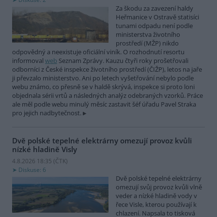
Za škodu za zavezení haldy
Heřmanice v Ostravě statisíci
tunami odpadu není podle
ministerstva životního
prostředí (MŽP) nikdo
odpovědný a neexistuje oficiální viník. O rozhodnutí resortu
informoval
web
Seznam Zprávy. Kauzu čtyři roky prošetřovali
odborníci z České inspekce životního prostředí (ČIŽP), letos na jaře
ji převzalo ministerstvo. Ani po letech vyšetřování nebylo podle
webu známo, co přesně se v haldě skrývá, inspekce si proto loni
objednala sérii vrtů a následných analýz odebraných vzorků. Práce
ale měl podle webu minulý měsíc zastavit šéf úřadu Pavel Straka
pro jejich nadbytečnost.
Dvě polské tepelné elektrárny omezují provoz kvůli
nízké hladině Visly
4.8.2026 18:35 (
ČTK
)
Diskuse: 6
Dvě polské tepelné elektrárny
omezují svůj provoz kvůli vlně
veder a nízké hladině vody v
řece Visle, kterou používají k
chlazení. Napsala to tisková