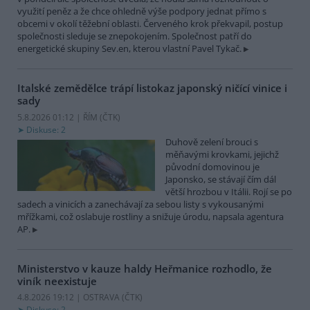
využití peněz a že chce ohledně výše podpory jednat přímo s
obcemi v okolí těžební oblasti. Červeného krok překvapil, postup
společnosti sleduje se znepokojením. Společnost patří do
energetické skupiny Sev.en, kterou vlastní Pavel Tykač.
Italské zemědělce trápí listokaz japonský ničící vinice i
sady
5.8.2026 01:12 | ŘÍM (
ČTK
)
Diskuse: 2
Duhově zelení brouci s
měňavými krovkami, jejichž
původní domovinou je
Japonsko, se stávají čím dál
větší hrozbou v Itálii. Rojí se po
sadech a vinicích a zanechávají za sebou listy s vykousanými
mřížkami, což oslabuje rostliny a snižuje úrodu, napsala agentura
AP.
Ministerstvo v kauze haldy Heřmanice rozhodlo, že
viník neexistuje
4.8.2026 19:12 | OSTRAVA (
ČTK
)
Diskuse: 2