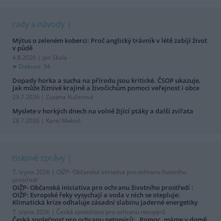
rady a návody
Mýtus o zeleném koberci: Proč anglický trávník v létě zabíjí život
v půdě
4.8.2026 | Jan Skala
Diskuse: 34
Dopady horka a sucha na přírodu jsou kritické. ČSOP ukazuje,
jak může žíznivé krajině a živočichům pomoci veřejnost i obce
29.7.2026 | Zuzana Kučerová
Myslete v horkých dnech na volně žijící ptáky a další zvířata
28.7.2026 | Karel Makoň
tiskové zprávy
7. srpna 2026 |
OIŽP- Občanská iniciativa pro ochranu životního
prostředí
OIŽP- Občanská iniciativa pro ochranu životního prostředí :
OIŽP: Evropské řeky vysychají a voda v nich se otepluje:
Klimatická krize odhaluje zásadní slabinu jaderné energetiky
7. srpna 2026 |
Česká společnost pro ochranu netopýrů
Česká společnost pro ochranu netopýrů: „Pomoc, máme v domě