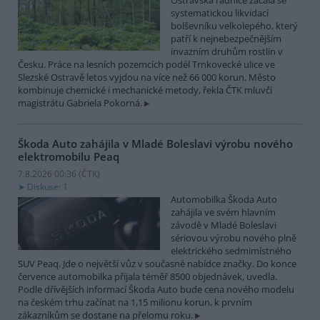
Ostravská radnice začala se
systematickou likvidací
bolševníku velkolepého, který
patří k nejnebezpečnějším
invazním druhům rostlin v
Česku. Práce na lesních pozemcích podél Trnkovecké ulice ve
Slezské Ostravě letos vyjdou na více než 66 000 korun. Město
kombinuje chemické i mechanické metody, řekla ČTK mluvčí
magistrátu Gabriela Pokorná.
Škoda Auto zahájila v Mladé Boleslavi výrobu nového
elektromobilu Peaq
7.8.2026 00:36 (
ČTK
)
Diskuse: 1
Automobilka Škoda Auto
zahájila ve svém hlavním
závodě v Mladé Boleslavi
sériovou výrobu nového plně
elektrického sedmimístného
SUV Peaq. Jde o největší vůz v současné nabídce značky. Do konce
července automobilka přijala téměř 8500 objednávek, uvedla.
Podle dřívějších informací Škoda Auto bude cena nového modelu
na českém trhu začínat na 1,15 milionu korun, k prvním
zákazníkům se dostane na přelomu roku.