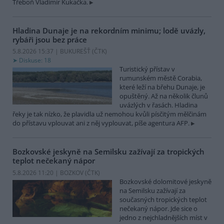
Třeboň Vladimír Kukačka.
Hladina Dunaje je na rekordním minimu; lodě uvázly,
rybáři jsou bez práce
5.8.2026 15:37 | BUKUREŠŤ (
ČTK
)
Diskuse: 18
Turistický přístav v
rumunském městě Corabia,
které leží na břehu Dunaje, je
opuštěný. Až na několik člunů
uvázlých v řasách. Hladina
řeky je tak nízko, že plavidla už nemohou kvůli písčitým mělčinám
do přístavu vplouvat ani z něj vyplouvat, píše agentura AFP.
Bozkovské jeskyně na Semilsku zažívají za tropických
teplot nečekaný nápor
5.8.2026 11:20 | BOZKOV (
ČTK
)
Bozkovské dolomitové jeskyně
na Semilsku zažívají za
současných tropických teplot
nečekaný nápor. Jde sice o
jedno z nejchladnějších míst v