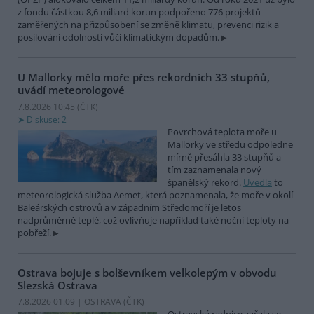
z fondu částkou 8,6 miliard korun podpořeno 776 projektů
zaměřených na přizpůsobení se změně klimatu, prevenci rizik a
posilování odolnosti vůči klimatickým dopadům.
U Mallorky mělo moře přes rekordních 33 stupňů,
uvádí meteorologové
7.8.2026 10:45 (
ČTK
)
Diskuse: 2
Povrchová teplota moře u
Mallorky ve středu odpoledne
mírně přesáhla 33 stupňů a
tím zaznamenala nový
španělský rekord.
Uvedla
to
meteorologická služba Aemet, která poznamenala, že moře v okolí
Baleárských ostrovů a v západním Středomoří je letos
nadprůměrně teplé, což ovlivňuje například také noční teploty na
pobřeží.
Ostrava bojuje s bolševníkem velkolepým v obvodu
Slezská Ostrava
7.8.2026 01:09 | OSTRAVA (
ČTK
)