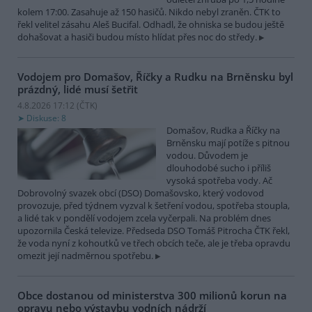
kolem 17:00. Zasahuje až 150 hasičů. Nikdo nebyl zraněn. ČTK to
řekl velitel zásahu Aleš Bucifal. Odhadl, že ohniska se budou ještě
dohašovat a hasiči budou místo hlídat přes noc do středy.
Vodojem pro Domašov, Říčky a Rudku na Brněnsku byl
prázdný, lidé musí šetřit
4.8.2026 17:12 (
ČTK
)
Diskuse: 8
Domašov, Rudka a Říčky na
Brněnsku mají potíže s pitnou
vodou. Důvodem je
dlouhodobé sucho i příliš
vysoká spotřeba vody. Ač
Dobrovolný svazek obcí (DSO) Domašovsko, který vodovod
provozuje, před týdnem vyzval k šetření vodou, spotřeba stoupla,
a lidé tak v pondělí vodojem zcela vyčerpali. Na problém dnes
upozornila Česká televize. Předseda DSO Tomáš Pitrocha ČTK řekl,
že voda nyní z kohoutků ve třech obcích teče, ale je třeba opravdu
omezit její nadměrnou spotřebu.
Obce dostanou od ministerstva 300 milionů korun na
opravu nebo výstavbu vodních nádrží