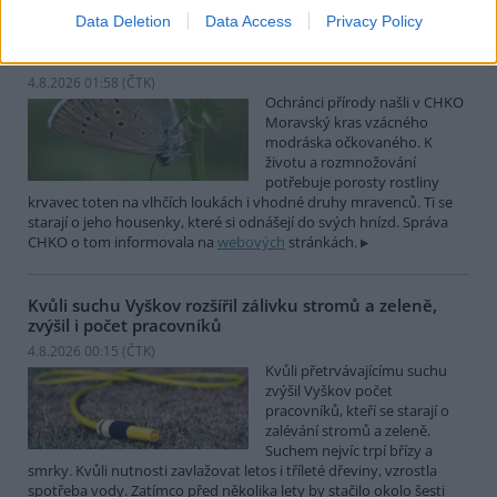
Data Deletion
Data Access
Privacy Policy
Ochránci přírody našli v Moravském krasu vzácného
modráska očkovaného
4.8.2026 01:58 (
ČTK
)
Ochránci přírody našli v CHKO
Moravský kras vzácného
modráska očkovaného. K
životu a rozmnožování
potřebuje porosty rostliny
krvavec toten na vlhčích loukách i vhodné druhy mravenců. Ti se
starají o jeho housenky, které si odnášejí do svých hnízd. Správa
CHKO o tom informovala na
webových
stránkách.
Kvůli suchu Vyškov rozšířil zálivku stromů a zeleně,
zvýšil i počet pracovníků
4.8.2026 00:15 (
ČTK
)
Kvůli přetrvávajícímu suchu
zvýšil Vyškov počet
pracovníků, kteří se starají o
zalévání stromů a zeleně.
Suchem nejvíc trpí břízy a
smrky. Kvůli nutnosti zavlažovat letos i tříleté dřeviny, vzrostla
spotřeba vody. Zatímco před několika lety by stačilo okolo šesti