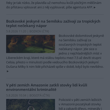
řeky je tak nízko, že plavidla už nemohou kvůli písčitým mělčinám
do přístavu vplouvat ani z něj vyplouvat, píše agentura AFP.
Bozkovské jeskyně na Semilsku zažívají za tropických
teplot nečekaný nápor
5.8.2026 11:20 | BOZKOV (
ČTK
)
Bozkovské dolomitové jeskyně
na Semilsku zažívají za
současných tropických teplot
nečekaný nápor. Jde sice o
jedno z nejchladnějších míst v
Libereckém kraji, které má stálou teplotu mezi 7,5 až devíti stupni
Celsia, přesto v minulosti podle vedoucího Bozkovských jeskyní
Dušana Milky k nim lidé přicházeli spíše v době, když bylo nevlídno.
V pěti zemích Amazonie zatkli stovky lidí kvůli
environmentální kriminalitě
5.8.2026 10:34 | BOGOTÁ (
ČTK
)
Policisté v pěti zemích ležících
v Amazonii pozatýkali stovky
lidí a zabavili dřevo, minerály i