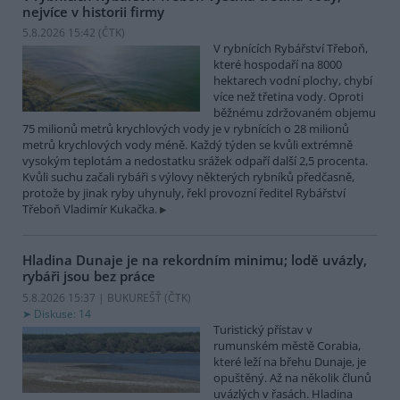
nejvíce v historii firmy
5.8.2026 15:42 (
ČTK
)
V rybnících Rybářství Třeboň,
které hospodaří na 8000
hektarech vodní plochy, chybí
více než třetina vody. Oproti
běžnému zdržovaném objemu
75 milionů metrů krychlových vody je v rybnících o 28 milionů
metrů krychlových vody méně. Každý týden se kvůli extrémně
vysokým teplotám a nedostatku srážek odpaří další 2,5 procenta.
Kvůli suchu začali rybáři s výlovy některých rybníků předčasně,
protože by jinak ryby uhynuly, řekl provozní ředitel Rybářství
Třeboň Vladimír Kukačka.
Hladina Dunaje je na rekordním minimu; lodě uvázly,
rybáři jsou bez práce
5.8.2026 15:37 | BUKUREŠŤ (
ČTK
)
Diskuse: 14
Turistický přístav v
rumunském městě Corabia,
které leží na břehu Dunaje, je
opuštěný. Až na několik člunů
uvázlých v řasách. Hladina