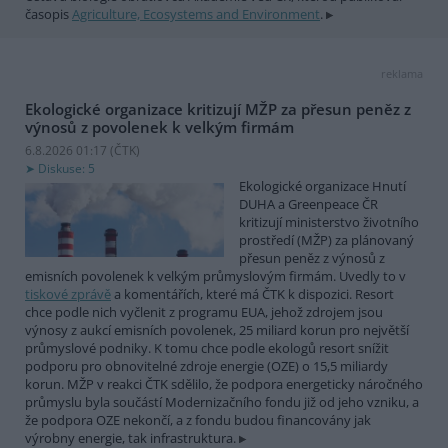
časopis
Agriculture, Ecosystems and Environment
.
reklama
Ekologické organizace kritizují MŽP za přesun peněz z
výnosů z povolenek k velkým firmám
6.8.2026 01:17 (
ČTK
)
Diskuse: 5
Ekologické organizace Hnutí
DUHA a Greenpeace ČR
kritizují ministerstvo životního
prostředí (MŽP) za plánovaný
přesun peněz z výnosů z
emisních povolenek k velkým průmyslovým firmám. Uvedly to v
tiskové zprávě
a komentářích, které má ČTK k dispozici. Resort
chce podle nich vyčlenit z programu EUA, jehož zdrojem jsou
výnosy z aukcí emisních povolenek, 25 miliard korun pro největší
průmyslové podniky. K tomu chce podle ekologů resort snížit
podporu pro obnovitelné zdroje energie (OZE) o 15,5 miliardy
korun. MŽP v reakci ČTK sdělilo, že podpora energeticky náročného
průmyslu byla součástí Modernizačního fondu již od jeho vzniku, a
že podpora OZE nekončí, a z fondu budou financovány jak
výrobny energie, tak infrastruktura.