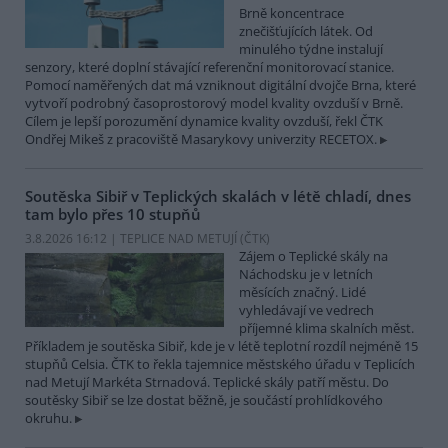
Brně koncentrace
znečišťujících látek. Od
minulého týdne instalují
senzory, které doplní stávající referenční monitorovací stanice.
Pomocí naměřených dat má vzniknout digitální dvojče Brna, které
vytvoří podrobný časoprostorový model kvality ovzduší v Brně.
Cílem je lepší porozumění dynamice kvality ovzduší, řekl ČTK
Ondřej Mikeš z pracoviště Masarykovy univerzity RECETOX.
Soutěska Sibiř v Teplických skalách v létě chladí, dnes
tam bylo přes 10 stupňů
3.8.2026 16:12 | TEPLICE NAD METUJÍ (
ČTK
)
Zájem o Teplické skály na
Náchodsku je v letních
měsících značný. Lidé
vyhledávají ve vedrech
příjemné klima skalních měst.
Příkladem je soutěska Sibiř, kde je v létě teplotní rozdíl nejméně 15
stupňů Celsia. ČTK to řekla tajemnice městského úřadu v Teplicích
nad Metují Markéta Strnadová. Teplické skály patří městu. Do
soutěsky Sibiř se lze dostat běžně, je součástí prohlídkového
okruhu.