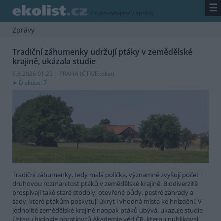
☰
/
zpravodajství
/
zprávy
Zprávy
Tradiční záhumenky udržují ptáky v zemědělské
krajině, ukázala studie
6.8.2026 01:23 | PRAHA (
ČTK/Ekolist
)
Diskuse: 7
Tradiční záhumenky, tedy malá políčka, významně zvyšují počet i
druhovou rozmanitost ptáků v zemědělské krajině. Biodiverzitě
prospívají také staré stodoly, otevřené půdy, pestré zahrady a
sady, které ptákům poskytují úkryt i vhodná místa ke hnízdění. V
jednolité zemědělské krajině naopak ptáků ubývá, ukazuje studie
Ústavu biologie obratlovců Akademie věd ČR, kterou publikoval