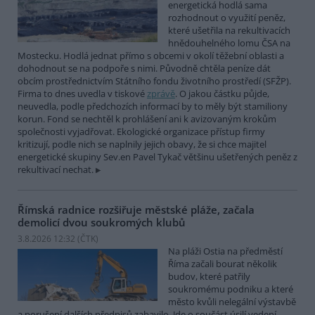
energetická hodlá sama
rozhodnout o využití peněz,
které ušetřila na rekultivacích
hnědouhelného lomu ČSA na
Mostecku. Hodlá jednat přímo s obcemi v okolí těžební oblasti a
dohodnout se na podpoře s nimi. Původně chtěla peníze dát
obcím prostřednictvím Státního fondu životního prostředí (SFŽP).
Firma to dnes uvedla v tiskové
zprávě
. O jakou částku půjde,
neuvedla, podle předchozích informací by to měly být stamiliony
korun. Fond se nechtěl k prohlášení ani k avizovaným krokům
společnosti vyjadřovat. Ekologické organizace přístup firmy
kritizují, podle nich se naplnily jejich obavy, že si chce majitel
energetické skupiny Sev.en Pavel Tykač většinu ušetřených peněz z
rekultivací nechat.
Římská radnice rozšiřuje městské pláže, začala
demolicí dvou soukromých klubů
3.8.2026 12:32 (
ČTK
)
Na pláži Ostia na předměstí
Říma začali bourat několik
budov, které patřily
soukromému podniku a které
město kvůli nelegální výstavbě
a porušení dalších předpisů zabavilo. Jde o součást úsilí vedení