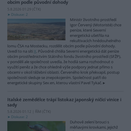
obcím podle původní dohody
5.8.2026 01:29 (
ČTK
)
Diskuse: 2
Ministr životního prostředí
Igor Červený (Motoristé) chce
peníze, které Severní
energetická ušetřila na
rekultivacích hnědouhelného
lomu ČSA na Mostecku, rozdělit obcím podle původní dohody.
Uvedl to na síti
X
. Původně chtěla Severní energetická dát peníze
obcím prostřednictvím Státního fondu životního prostředí (SFŽP),
v pondělí ale společnost uvedla, že hodlá sama rozhodnout o
využití peněz a že chce ohledně výše podpory jednat přímo s
obcemi v okolí těžební oblasti. Červeného krok překvapil, postup
společnosti sleduje se znepokojením. Společnost patří do
energetické skupiny Sev.en, kterou vlastní Pavel Tykač.
Italské zemědělce trápí listokaz japonský ničící vinice i
sady
5.8.2026 01:12 | ŘÍM (
ČTK
)
Diskuse: 2
Duhově zelení brouci s
měňavými krovkami, jejichž