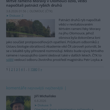
Mrtvé rameno Moravy v Olomouci ožilo, vědci
napočítali patnáct rybích druhů
3.8.2026 01:56 | OLOMOUC (
ČTK
)
Diskuse: 2
Patnáct druhů ryb napočítali
vědci v revitalizovaném
Mrtvém rameni řeky Moravy
na jihu Olomouce, jehož
obnova byla dokončena loni
jako součást protipovodňových opatření. Průzkum odborníků z
Ústavu biologie obratlovců Akademie věd ČR zároveň potvrdil, že
se v lokalitě ryby přirozeně rozmnožují. Město bude vývoj Mrtvého
ramene i navazujícího území sledovat také v dalších letech. ČTK to
sdělil
vedoucí odboru životního prostředí magistrátu Petr Loyka.
1
|
2
|
3
|
4
|
..
|
1580
|
»
komentáře
nejnovější
nejčtenější
Jiří Michalisko
6.8.2026
Diskuse: 9
Otevřený dopis ministerstvu průmyslu a