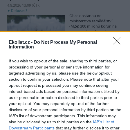
4.8.2026 13:09 (
ČTK
)
Diskuse: 3
Obce dostanou od
ministerstva zemědělství
(MZe) 300 milionů korun na
opravu, výstavbu nebo
odbahnění malých vodních
nádrží. Žádost o dotace mohou podávat od 7. září do 7. října.
Ekolist.cz -
Do Not Process My Personal
Information
Hospodářským zvířatům pomáhají při vedrech remízky
If you wish to opt-out of the sale, sharing to third parties, or
i kamenné stáje
processing of your personal or sensitive information for
4.8.2026 12:52 (
ČTK
)
targeted advertising by us, please use the below opt-out
Hospodářská zvířata na jihu
section to confirm your selection. Please note that after your
Čech se při tropických
opt-out request is processed you may continue seeing
teplotách ochlazují v
remízkách i kamenných stájích.
interest-based ads based on personal information utilized by
Někteří jihočeští farmáři
us or personal information disclosed to third parties prior to
vypouštějí krávy, ovce či koně na pastviny v noci a v největších
your opt-out. You may separately opt-out of the further
vedrech je nechávají uvnitř chladnějších budov. Kvůli suchu
disclosure of your personal information by third parties on the
neroste na loukách tráva a zemědělci musí dobytek přikrmovat
IAB’s list of downstream participants. This information may
zásobami sena na zimu. Vysychají zdroje vody a rostou náklady na
also be disclosed by us to third parties on the
IAB’s List of
její dopravu i na elektřinu na ochlazování zvířat, zjistila ČTK.
Downstream Participants
that may further disclose it to other