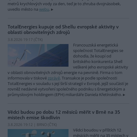
metrů krychlových vody za den, teď je to zhruba dvojnásobek,
uvedlo město na
webu
.
TotalEnergies kupuje od Shellu evropské aktivity v
oblasti obnovitelných zdrojů
3.8.2026 19:17 (
ČTK
)
Francouzská energetická
společnost TotalEnergies se
dohodla, že koupí od
britského konkurenta Shell
veškeré jeho evropské aktivity
v oblasti obnovitelných zdrojů energie na pevnině. Firma o tom
informovala v tiskové
zprávě
. Transakce je podle společnosti
TotalEnergies v souladu s její širší strategií v Evropě, jejíž součástí je
rovněž nedávné vytvoření společného podniku s Energetickým a
průmyslovým holdingem (EPH) miliardáře Daniela Křetínského.
Vědci budou po dobu 12 měsíců měřit v Brně na 35
místech emise škodlivin
3.8.2026 19:12 | BRNO (
ČTK
)
Vědci boudou v příštích 12
měsících měřit na 35 místech v