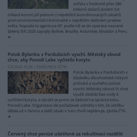
zvířata v hodnotě přes 280
milionů dolarů (kolem 5,9
miliard korun) při jednom z největších koordinovaných zásahů
proti environmentální kriminalitě v největším deštném pralese
světa. Napsala to agentura AP, podle níž se do operace nazvané
Zelený štít 2026 zapojily Bolívie, Brazílie, Kolumbie, Ekvádor a Peru.
Potok Bylanka v Pardubicích vyschl. Městský obvod
chce, aby Povodí Labe vyčistilo koryto
5.8.2026 10:26 | PARDUBICE (
ČTK
)
Potok Bylanka v Pardubicích v
důsledku dlouhodobě nízkých
průtoků a suchého počasí
vyschl. Městský obvod VI chce
využít období bez vody k
vyčištění koryta, a obrátil se proto se žádostí na správce toku,
Povodí Labe. Organizace ale požadavek odmítla s tím, že údržbu
dělala už v červnu a další zásah v tuto chvíli neplánuje, zjistila ČTK.
Červený chce peníze ušetřené za rekultivaci rozdělit