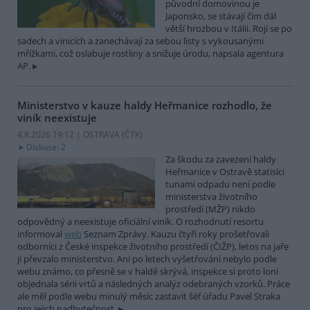
původní domovinou je
Japonsko, se stávají čím dál
větší hrozbou v Itálii. Rojí se po
sadech a vinicích a zanechávají za sebou listy s vykousanými
mřížkami, což oslabuje rostliny a snižuje úrodu, napsala agentura
AP.
Ministerstvo v kauze haldy Heřmanice rozhodlo, že
viník neexistuje
4.8.2026 19:12 | OSTRAVA (
ČTK
)
Diskuse: 2
Za škodu za zavezení haldy
Heřmanice v Ostravě statisíci
tunami odpadu není podle
ministerstva životního
prostředí (MŽP) nikdo
odpovědný a neexistuje oficiální viník. O rozhodnutí resortu
informoval
web
Seznam Zprávy. Kauzu čtyři roky prošetřovali
odborníci z České inspekce životního prostředí (ČIŽP), letos na jaře
ji převzalo ministerstvo. Ani po letech vyšetřování nebylo podle
webu známo, co přesně se v haldě skrývá, inspekce si proto loni
objednala sérii vrtů a následných analýz odebraných vzorků. Práce
ale měl podle webu minulý měsíc zastavit šéf úřadu Pavel Straka
pro jejich nadbytečnost.