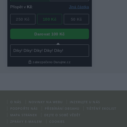
O NÁS
NOVINKY NA WEBU
INZERUJTE U NÁS
PODPOŘTE NÁS
PŘEBÍRÁNÍ OBSAHU
TIŠTĚNÝ EKOLIST
MAPA STRÁNEK
DEJTE O SOBĚ VĚDĚT
ZPRÁVY E-MAILEM
COOKIES