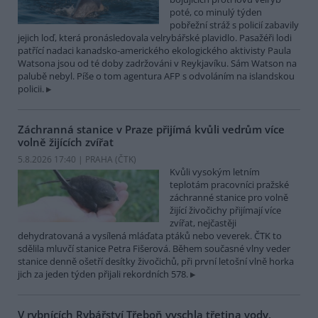
poté, co minulý týden
pobřežní stráž s policií zabavily
jejich loď, která pronásledovala velrybářské plavidlo. Pasažéři lodi
patřící nadaci kanadsko-amerického ekologického aktivisty Paula
Watsona jsou od té doby zadržováni v Reykjavíku. Sám Watson na
palubě nebyl. Píše o tom agentura AFP s odvoláním na islandskou
policii.
Záchranná stanice v Praze přijímá kvůli vedrům více
volně žijících zvířat
5.8.2026 17:40 | PRAHA (
ČTK
)
Kvůli vysokým letním
teplotám pracovníci pražské
záchranné stanice pro volně
žijící živočichy přijímají více
zvířat, nejčastěji
dehydratovaná a vysílená mláďata ptáků nebo veverek. ČTK to
sdělila mluvčí stanice Petra Fišerová. Během současné vlny veder
stanice denně ošetří desítky živočichů, při první letošní vlně horka
jich za jeden týden přijali rekordních 578.
V rybnících Rybářství Třeboň vyschla třetina vody,