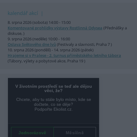
kalendář akcí
8. srpna 2026 (sobota) 14:00 - 15:00
Komentované prohlídky výstavy Rostlinná Odysea
(Přednášky a
diskuse, )
9. srpna 2026 (neděle) 10:00 - 16:00
Oslava Světového dne lvů
(Festivaly a slavnosti, Praha 7 )
10. srpna 2026 (pondělí) - 14. srpna 2026 (pátek)
Hrajeme si v Pralese - 2. turnus příměstského letního tábora
(Tábory, výlety a pobytové akce, Praha 19 )