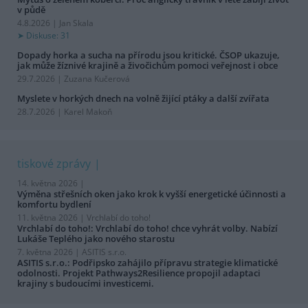
v půdě
4.8.2026 | Jan Skala
Diskuse: 31
Dopady horka a sucha na přírodu jsou kritické. ČSOP ukazuje,
jak může žíznivé krajině a živočichům pomoci veřejnost i obce
29.7.2026 | Zuzana Kučerová
Myslete v horkých dnech na volně žijící ptáky a další zvířata
28.7.2026 | Karel Makoň
tiskové zprávy
14. května 2026 |
Výměna střešních oken jako krok k vyšší energetické účinnosti a
komfortu bydlení
11. května 2026 |
Vrchlabí do toho!
Vrchlabí do toho!: Vrchlabí do toho! chce vyhrát volby. Nabízí
Lukáše Teplého jako nového starostu
7. května 2026 |
ASITIS s.r.o.
ASITIS s.r.o.: Podřipsko zahájilo přípravu strategie klimatické
odolnosti. Projekt Pathways2Resilience propojil adaptaci
krajiny s budoucími investicemi.