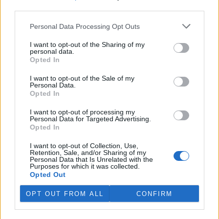
third parties.
V Japonsku, které bojuje s extrémními vedry, uhynuly
tři lvice, píše BBC News
Personal Data Processing Opt Outs
4.8.2026 12:42 (
ČTK
)
Diskuse: 2
I want to opt-out of the Sharing of my
personal data.
Tři lvice v zoologické zahradě v
Opted In
japonském Tokiu uhynuly
pravděpodobně v důsledku
I want to opt-out of the Sale of my
horka. Japonsko se toto léto
Personal Data.
potýká s vlnami extrémních
Opted In
veder, napsal zpravodajský server
BBC News
.
I want to opt-out of processing my
Personal Data for Targeted Advertising.
Ghanský parlament schválil přísný zákon na ochranu
Opted In
kakaových plantáží
4.8.2026 12:39 (
ČTK
)
I want to opt-out of Collection, Use,
Retention, Sale, and/or Sharing of my
Ghanský parlament schválil
Personal Data that Is Unrelated with the
zákon, podle kterého místním
Purposes for which it was collected.
farmářům hrozí až 20 let
Opted Out
vězení, pokud bez souhlasu
úřadů přemění svou kakaovou
OPT OUT FROM ALL
CONFIRM
plantáž na jiný účel. Informovala o tom agentura AP; zákon nyní
čeká na podpis prezidenta Johna Mahamy.