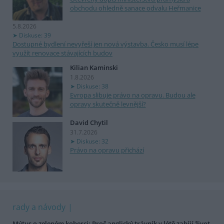
obchodu ohledně sanace odvalu Heřmanice
5.8.2026
Diskuse: 39
Dostupné bydlení nevyřeší jen nová výstavba. Česko musí lépe
využít renovace stávajících budov
Kilian Kaminski
1.8.2026
Diskuse: 38
Evropa slibuje právo na opravu. Budou ale
opravy skutečně levnější?
David Chytil
31.7.2026
Diskuse: 32
Právo na opravu přichází
rady a návody
Mýtus o zeleném koberci: Proč anglický trávník v létě zabíjí život