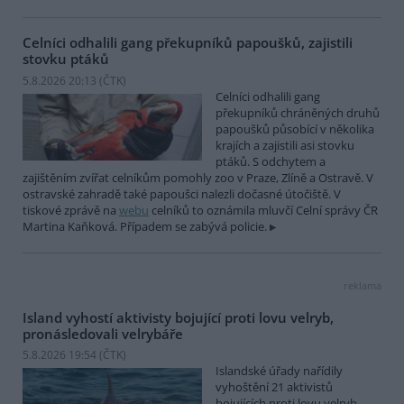
Celníci odhalili gang překupníků papoušků, zajistili
stovku ptáků
5.8.2026 20:13 (
ČTK
)
Celníci odhalili gang
překupníků chráněných druhů
papoušků působící v několika
krajích a zajistili asi stovku
ptáků. S odchytem a
zajištěním zvířat celníkům pomohly zoo v Praze, Zlíně a Ostravě. V
ostravské zahradě také papoušci nalezli dočasné útočiště. V
tiskové zprávě na
webu
celníků to oznámila mluvčí Celní správy ČR
Martina Kaňková. Případem se zabývá policie.
reklama
Island vyhostí aktivisty bojující proti lovu velryb,
pronásledovali velrybáře
5.8.2026 19:54 (
ČTK
)
Islandské úřady nařídily
vyhoštění 21 aktivistů
bojujících proti lovu velryb