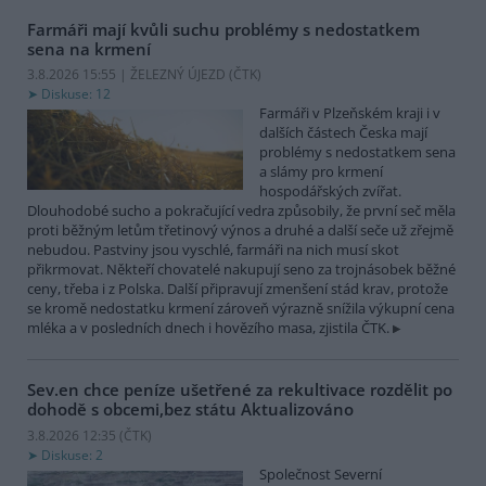
Farmáři mají kvůli suchu problémy s nedostatkem
sena na krmení
3.8.2026 15:55 | ŽELEZNÝ ÚJEZD (
ČTK
)
Diskuse: 12
Farmáři v Plzeňském kraji i v
dalších částech Česka mají
problémy s nedostatkem sena
a slámy pro krmení
hospodářských zvířat.
Dlouhodobé sucho a pokračující vedra způsobily, že první seč měla
proti běžným letům třetinový výnos a druhé a další seče už zřejmě
nebudou. Pastviny jsou vyschlé, farmáři na nich musí skot
přikrmovat. Někteří chovatelé nakupují seno za trojnásobek běžné
ceny, třeba i z Polska. Další připravují zmenšení stád krav, protože
se kromě nedostatku krmení zároveň výrazně snížila výkupní cena
mléka a v posledních dnech i hovězího masa, zjistila ČTK.
Sev.en chce peníze ušetřené za rekultivace rozdělit po
dohodě s obcemi,bez státu
Aktualizováno
3.8.2026 12:35 (
ČTK
)
Diskuse: 2
Společnost Severní