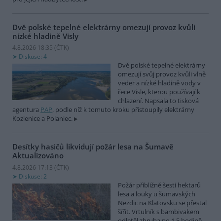
Dvě polské tepelné elektrárny omezují provoz kvůli
nízké hladině Visly
4.8.2026 18:35 (
ČTK
)
Diskuse: 4
Dvě polské tepelné elektrárny
omezují svůj provoz kvůli vlně
veder a nízké hladině vody v
řece Visle, kterou používají k
chlazení. Napsala to tisková
agentura
PAP
, podle níž k tomuto kroku přistoupily elektrárny
Kozienice a Polaniec.
Desítky hasičů likvidují požár lesa na Šumavě
Aktualizováno
4.8.2026 17:13 (
ČTK
)
Diskuse: 2
Požár přibližně šesti hektarů
lesa a louky u šumavských
Nezdic na Klatovsku se přestal
šířit. Vrtulník s bambivakem
odletěl zhruba po 1,5 hodině