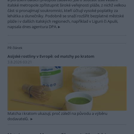
italské metropole zpřístupnit široké veřejnosti pláže, z nichž velkou
část si pronajímají soukromníci, kteří účtují vysoké poplatky za
lehátka a slunečníky. Podobně se snaží rozšířit bezplatné městské
pláže i v dalších italských regionech, například v Ligurii či Apulii,
napsala dnes agentura DPA.
PR článek
Asijské rostliny v Evropě: od matchy po kratom
3.8.2026 03:21
Matcha i kratom ukazují, proč záleží na původu a výběru
dodavatelů.