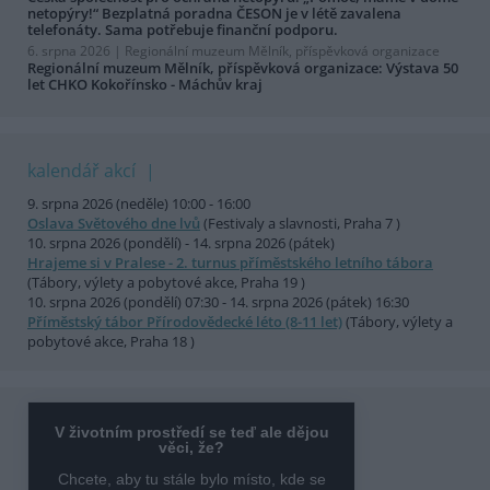
netopýry!“ Bezplatná poradna ČESON je v létě zavalena
telefonáty. Sama potřebuje finanční podporu.
6. srpna 2026 |
Regionální muzeum Mělník, příspěvková organizace
Regionální muzeum Mělník, příspěvková organizace: Výstava 50
let CHKO Kokořínsko - Máchův kraj
kalendář akcí
9. srpna 2026 (neděle) 10:00 - 16:00
Oslava Světového dne lvů
(Festivaly a slavnosti, Praha 7 )
10. srpna 2026 (pondělí) - 14. srpna 2026 (pátek)
Hrajeme si v Pralese - 2. turnus příměstského letního tábora
(Tábory, výlety a pobytové akce, Praha 19 )
10. srpna 2026 (pondělí) 07:30 - 14. srpna 2026 (pátek) 16:30
Příměstský tábor Přírodovědecké léto (8-11 let)
(Tábory, výlety a
pobytové akce, Praha 18 )