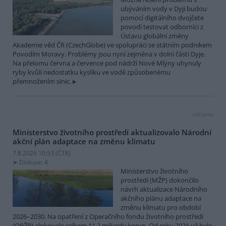
ubýváním vody v Dyji budou
pomocí digitálního dvojčete
povodí testovat odborníci z
Ústavu globální změny
Akademie věd ČR (CzechGlobe) ve spolupráci se státním podnikem
Povodím Moravy. Problémy jsou nyní zejména v dolní části Dyje.
Na přelomu června a července pod nádrží Nové Mlýny uhynuly
ryby kvůli nedostatku kyslíku ve vodě způsobenému
přemnožením sinic.
reklama
Ministerstvo životního prostředí aktualizovalo Národní
akční plán adaptace na změnu klimatu
7.8.2026 10:53 (
ČTK
)
Diskuse: 4
Ministerstvo životního
prostředí (MŽP) dokončilo
návrh aktualizace Národního
akčního plánu adaptace na
změnu klimatu pro období
2026–2030. Na opatření z Operačního fondu životního prostředí
(OPŽP) alokovalo celkem 11,2 miliardy korun. Od roku 2021 už bylo