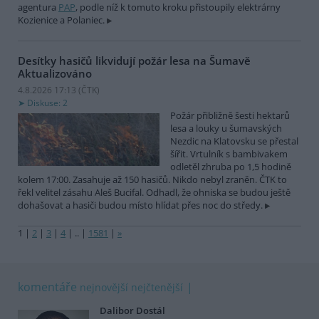
agentura
PAP
, podle níž k tomuto kroku přistoupily elektrárny
Kozienice a Polaniec.
Desítky hasičů likvidují požár lesa na Šumavě
Aktualizováno
4.8.2026 17:13 (
ČTK
)
Diskuse: 2
Požár přibližně šesti hektarů
lesa a louky u šumavských
Nezdic na Klatovsku se přestal
šířit. Vrtulník s bambivakem
odletěl zhruba po 1,5 hodině
kolem 17:00. Zasahuje až 150 hasičů. Nikdo nebyl zraněn. ČTK to
řekl velitel zásahu Aleš Bucifal. Odhadl, že ohniska se budou ještě
dohašovat a hasiči budou místo hlídat přes noc do středy.
1
|
2
|
3
|
4
|
..
|
1581
|
»
komentáře
nejnovější
nejčtenější
Dalibor Dostál