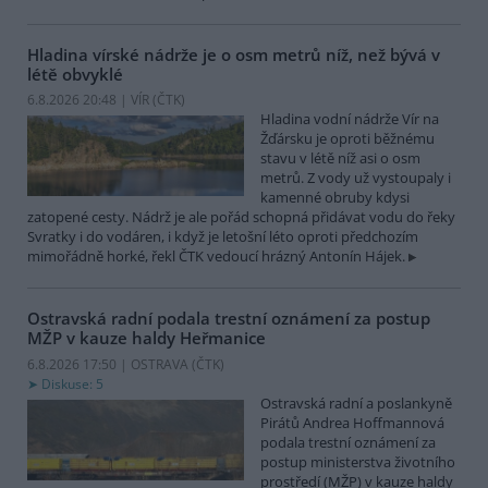
Hladina vírské nádrže je o osm metrů níž, než bývá v
létě obvyklé
6.8.2026 20:48 | VÍR (
ČTK
)
Hladina vodní nádrže Vír na
Žďársku je oproti běžnému
stavu v létě níž asi o osm
metrů. Z vody už vystoupaly i
kamenné obruby kdysi
zatopené cesty. Nádrž je ale pořád schopná přidávat vodu do řeky
Svratky i do vodáren, i když je letošní léto oproti předchozím
mimořádně horké, řekl ČTK vedoucí hrázný Antonín Hájek.
Ostravská radní podala trestní oznámení za postup
MŽP v kauze haldy Heřmanice
6.8.2026 17:50 | OSTRAVA (
ČTK
)
Diskuse: 5
Ostravská radní a poslankyně
Pirátů Andrea Hoffmannová
podala trestní oznámení za
postup ministerstva životního
prostředí (MŽP) v kauze haldy