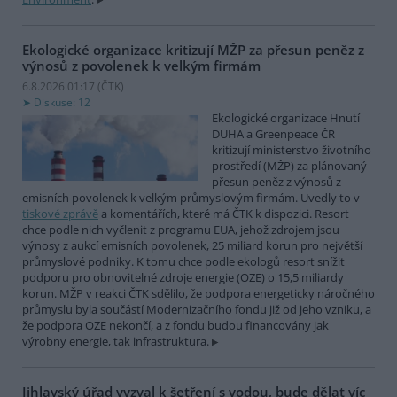
Ekologické organizace kritizují MŽP za přesun peněz z
výnosů z povolenek k velkým firmám
6.8.2026 01:17 (
ČTK
)
Diskuse: 12
Ekologické organizace Hnutí
DUHA a Greenpeace ČR
kritizují ministerstvo životního
prostředí (MŽP) za plánovaný
přesun peněz z výnosů z
emisních povolenek k velkým průmyslovým firmám. Uvedly to v
tiskové zprávě
a komentářích, které má ČTK k dispozici. Resort
chce podle nich vyčlenit z programu EUA, jehož zdrojem jsou
výnosy z aukcí emisních povolenek, 25 miliard korun pro největší
průmyslové podniky. K tomu chce podle ekologů resort snížit
podporu pro obnovitelné zdroje energie (OZE) o 15,5 miliardy
korun. MŽP v reakci ČTK sdělilo, že podpora energeticky náročného
průmyslu byla součástí Modernizačního fondu již od jeho vzniku, a
že podpora OZE nekončí, a z fondu budou financovány jak
výrobny energie, tak infrastruktura.
Jihlavský úřad vyzval k šetření s vodou, bude dělat víc