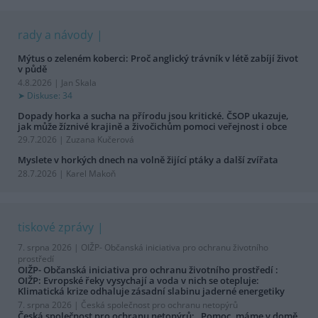
rady a návody
Mýtus o zeleném koberci: Proč anglický trávník v létě zabíjí život
v půdě
4.8.2026 | Jan Skala
Diskuse: 34
Dopady horka a sucha na přírodu jsou kritické. ČSOP ukazuje,
jak může žíznivé krajině a živočichům pomoci veřejnost i obce
29.7.2026 | Zuzana Kučerová
Myslete v horkých dnech na volně žijící ptáky a další zvířata
28.7.2026 | Karel Makoň
tiskové zprávy
7. srpna 2026 |
OIŽP- Občanská iniciativa pro ochranu životního
prostředí
OIŽP- Občanská iniciativa pro ochranu životního prostředí :
OIŽP: Evropské řeky vysychají a voda v nich se otepluje:
Klimatická krize odhaluje zásadní slabinu jaderné energetiky
7. srpna 2026 |
Česká společnost pro ochranu netopýrů
Česká společnost pro ochranu netopýrů: „Pomoc, máme v domě