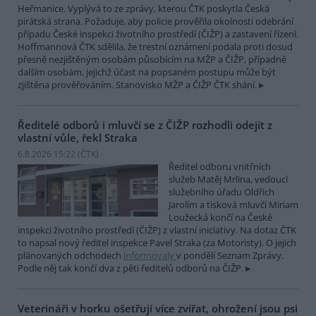
Heřmanice. Vyplývá to ze zprávy, kterou ČTK poskytla Česká
pirátská strana. Požaduje, aby policie prověřila okolnosti odebrání
případu České inspekci životního prostředí (ČIŽP) a zastavení řízení.
Hoffmannová ČTK sdělila, že trestní oznámení podala proti dosud
přesně nezjištěným osobám působícím na MŽP a ČIŽP, případně
dalším osobám, jejichž účast na popsaném postupu může být
zjištěna prověřováním. Stanovisko MŽP a ČIŽP ČTK shání.
Ředitelé odborů i mluvčí se z ČIŽP rozhodli odejít z
vlastní vůle, řekl Straka
6.8.2026 15:22 (
ČTK
)
Ředitel odboru vnitřních
služeb Matěj Mrlina, vedoucí
služebního úřadu Oldřich
Jarolím a tisková mluvčí Miriam
Loužecká končí na České
inspekci životního prostředí (ČIŽP) z vlastní iniciativy. Na dotaz ČTK
to napsal nový ředitel inspekce Pavel Straka (za Motoristy). O jejich
plánovaných odchodech
informovaly
v pondělí Seznam Zprávy.
Podle něj tak končí dva z pěti ředitelů odborů na ČIŽP.
Veterináři v horku ošetřují více zvířat, ohrožení jsou psi