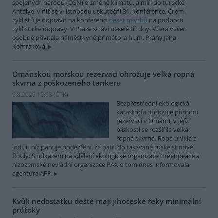
spojených národů (OSN) o změně klimatu, a míří do turecké
Antalye, v níž se v listopadu uskuteční 31. konference. Cílem
cyklistů je dopravit na konferenci
deset návrhů
na podporu
cyklistické dopravy. V Praze stráví necelé tři dny. Včera večer
osobně přivítala náměstkyně primátora hl. m. Prahy Jana
Komrsková.
Ománskou mořskou rezervaci ohrožuje velká ropná
skvrna z poškozeného tankeru
6.8.2026 15:03 (
ČTK
)
Bezprostřední ekologická
katastrofa ohrožuje přírodní
rezervaci v Ománu, v jejíž
blízkosti se rozšířila velká
ropná skvrna. Ropa unikla z
lodi, u níž panuje podezření, že patří do takzvané ruské stínové
flotily. S odkazem na sdělení ekologické organizace Greenpeace a
nizozemské nevládní organizace PAX o tom dnes informovala
agentura AFP.
Kvůli nedostatku deště mají jihočeské řeky minimální
průtoky