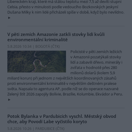
Libereckém kraji, které má stálou teplotu mezi 7,5 až devíti stupni
Celsia, přesto v minulosti podle vedoucího Bozkovských jeskyní
Dušana Milky k nim lidé přicházeli spíše v době, když bylo nevlídno.
V pěti zemích Amazonie zatkli stovky lidí kvůli
environmentální kriminalitě
5.8.2026 10:34 | BOGOTÁ (
ČTK
)
Policisté v pěti zemích ležících
v Amazonii pozatýkali stovky
lidí a zabavili dřevo, minerály i
zvířata v hodnotě přes 280
milionů dolarů (kolem 5,9
miliard korun) při jednom z největších koordinovaných zásahů
proti environmentální kriminalitě v největším deštném pralese
světa. Napsala to agentura AP, podle níž se do operace nazvané
Zelený štít 2026 zapojily Bolívie, Brazílie, Kolumbie, Ekvádor a Peru.
Potok Bylanka v Pardubicích vyschl. Městský obvod
chce, aby Povodí Labe vyčistilo koryto
5.8.2026 10:26 | PARDUBICE (
ČTK
)