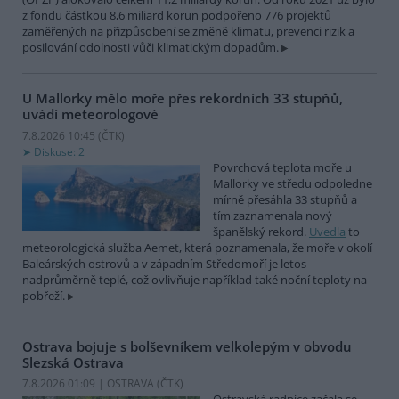
z fondu částkou 8,6 miliard korun podpořeno 776 projektů
zaměřených na přizpůsobení se změně klimatu, prevenci rizik a
posilování odolnosti vůči klimatickým dopadům.
U Mallorky mělo moře přes rekordních 33 stupňů,
uvádí meteorologové
7.8.2026 10:45 (
ČTK
)
Diskuse: 2
Povrchová teplota moře u
Mallorky ve středu odpoledne
mírně přesáhla 33 stupňů a
tím zaznamenala nový
španělský rekord.
Uvedla
to
meteorologická služba Aemet, která poznamenala, že moře v okolí
Baleárských ostrovů a v západním Středomoří je letos
nadprůměrně teplé, což ovlivňuje například také noční teploty na
pobřeží.
Ostrava bojuje s bolševníkem velkolepým v obvodu
Slezská Ostrava
7.8.2026 01:09 | OSTRAVA (
ČTK
)