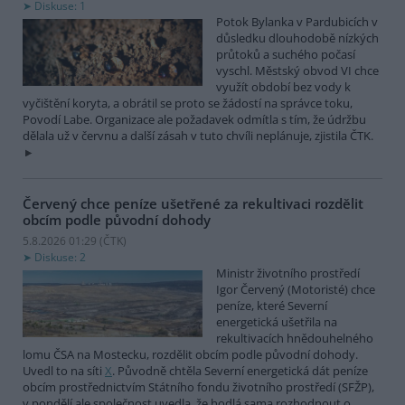
Diskuse: 1
Potok Bylanka v Pardubicích v
důsledku dlouhodobě nízkých
průtoků a suchého počasí
vyschl. Městský obvod VI chce
využít období bez vody k
vyčištění koryta, a obrátil se proto se žádostí na správce toku,
Povodí Labe. Organizace ale požadavek odmítla s tím, že údržbu
dělala už v červnu a další zásah v tuto chvíli neplánuje, zjistila ČTK.
Červený chce peníze ušetřené za rekultivaci rozdělit
obcím podle původní dohody
5.8.2026 01:29 (
ČTK
)
Diskuse: 2
Ministr životního prostředí
Igor Červený (Motoristé) chce
peníze, které Severní
energetická ušetřila na
rekultivacích hnědouhelného
lomu ČSA na Mostecku, rozdělit obcím podle původní dohody.
Uvedl to na síti
X
. Původně chtěla Severní energetická dát peníze
obcím prostřednictvím Státního fondu životního prostředí (SFŽP),
v pondělí ale společnost uvedla, že hodlá sama rozhodnout o