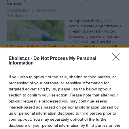
kontrol
6.8.2026 00:51 | JIHLAVA (
ČTK
)
Diskuse: 1
Vodoprávní úřad v Jihlavě
vyzval obyvatele a podnikatele
v regionu, aby šetřili vodou.
Omezit mají zejména mytí aut,
zalévání zahrad, trávníků a
hřišť, napouštění bazénů nebo kropení zpevněných ploch, uvedl
mluvčí radnice Radovan Daněk. Úřad podle něj bude víc
kontrolovat povolené odběry. Výzva k šetření vodou platí pro
Ekolist.cz -
Do Not Process My Personal
všechny obce spadající pod Jihlavu jako obec s rozšířenou
Information
působností.
If you wish to opt-out of the sale, sharing to third parties, or
processing of your personal or sensitive information for
Celníci odhalili gang překupníků papoušků, zajistili
stovku ptáků
targeted advertising by us, please use the below opt-out
section to confirm your selection. Please note that after your
5.8.2026 20:13 (
ČTK
)
Celníci odhalili gang
opt-out request is processed you may continue seeing
překupníků chráněných druhů
interest-based ads based on personal information utilized by
papoušků působící v několika
us or personal information disclosed to third parties prior to
krajích a zajistili asi stovku
your opt-out. You may separately opt-out of the further
ptáků. S odchytem a
disclosure of your personal information by third parties on the
zajištěním zvířat celníkům pomohly zoo v Praze, Zlíně a Ostravě. V