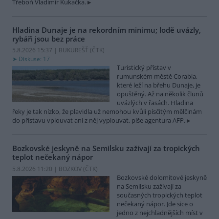
Třeboň Vladimír Kukačka.
Hladina Dunaje je na rekordním minimu; lodě uvázly,
rybáři jsou bez práce
5.8.2026 15:37 | BUKUREŠŤ (
ČTK
)
Diskuse: 17
Turistický přístav v
rumunském městě Corabia,
které leží na břehu Dunaje, je
opuštěný. Až na několik člunů
uvázlých v řasách. Hladina
řeky je tak nízko, že plavidla už nemohou kvůli písčitým mělčinám
do přístavu vplouvat ani z něj vyplouvat, píše agentura AFP.
Bozkovské jeskyně na Semilsku zažívají za tropických
teplot nečekaný nápor
5.8.2026 11:20 | BOZKOV (
ČTK
)
Bozkovské dolomitové jeskyně
na Semilsku zažívají za
současných tropických teplot
nečekaný nápor. Jde sice o
jedno z nejchladnějších míst v