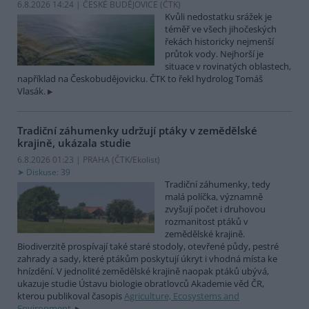
6.8.2026 14:24 | ČESKÉ BUDĚJOVICE (
ČTK
)
Kvůli nedostatku srážek je
téměř ve všech jihočeských
řekách historicky nejmenší
průtok vody. Nejhorší je
situace v rovinatých oblastech,
například na Českobudějovicku. ČTK to řekl hydrolog Tomáš
Vlasák.
Tradiční záhumenky udržují ptáky v zemědělské
krajině, ukázala studie
6.8.2026 01:23 | PRAHA (
ČTK/Ekolist
)
Diskuse: 39
Tradiční záhumenky, tedy
malá políčka, významně
zvyšují počet i druhovou
rozmanitost ptáků v
zemědělské krajině.
Biodiverzitě prospívají také staré stodoly, otevřené půdy, pestré
zahrady a sady, které ptákům poskytují úkryt i vhodná místa ke
hnízdění. V jednolité zemědělské krajině naopak ptáků ubývá,
ukazuje studie Ústavu biologie obratlovců Akademie věd ČR,
kterou publikoval časopis
Agriculture, Ecosystems and
Environment
.