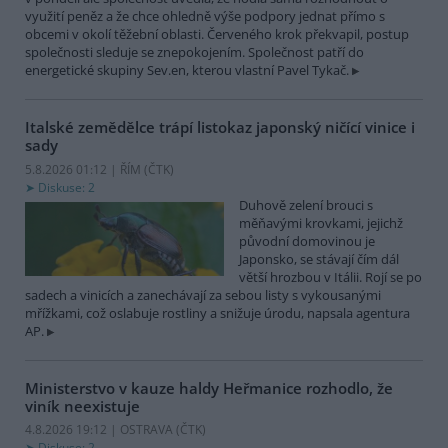
využití peněz a že chce ohledně výše podpory jednat přímo s
obcemi v okolí těžební oblasti. Červeného krok překvapil, postup
společnosti sleduje se znepokojením. Společnost patří do
energetické skupiny Sev.en, kterou vlastní Pavel Tykač.
Italské zemědělce trápí listokaz japonský ničící vinice i
sady
5.8.2026 01:12 | ŘÍM (
ČTK
)
Diskuse: 2
Duhově zelení brouci s
měňavými krovkami, jejichž
původní domovinou je
Japonsko, se stávají čím dál
větší hrozbou v Itálii. Rojí se po
sadech a vinicích a zanechávají za sebou listy s vykousanými
mřížkami, což oslabuje rostliny a snižuje úrodu, napsala agentura
AP.
Ministerstvo v kauze haldy Heřmanice rozhodlo, že
viník neexistuje
4.8.2026 19:12 | OSTRAVA (
ČTK
)
Diskuse: 2