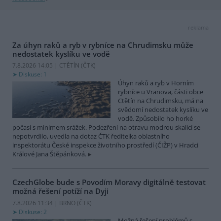
reklama
Za úhyn raků a ryb v rybníce na Chrudimsku může
nedostatek kyslíku ve vodě
7.8.2026 14:05 | CTĚTÍN (
ČTK
)
Diskuse: 1
Úhyn raků a ryb v Horním
rybníce u Vranova, části obce
Ctětín na Chrudimsku, má na
svědomí nedostatek kyslíku ve
vodě. Způsobilo ho horké
počasí s minimem srážek. Podezření na otravu modrou skalicí se
nepotvrdilo, uvedla na dotaz ČTK ředitelka oblastního
inspektorátu České inspekce životního prostředí (ČIŽP) v Hradci
Králové Jana Štěpánková.
CzechGlobe bude s Povodím Moravy digitálně testovat
možná řešení potíží na Dyji
7.8.2026 11:34 | BRNO (
ČTK
)
Diskuse: 2
Možná řešení problémů s