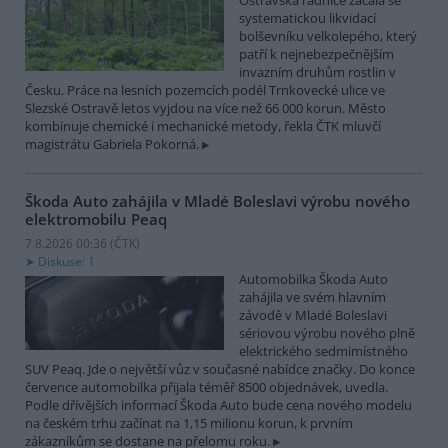
Ostravská radnice začala se
systematickou likvidací
bolševníku velkolepého, který
patří k nejnebezpečnějším
invazním druhům rostlin v
Česku. Práce na lesních pozemcích podél Trnkovecké ulice ve
Slezské Ostravě letos vyjdou na více než 66 000 korun. Město
kombinuje chemické i mechanické metody, řekla ČTK mluvčí
magistrátu Gabriela Pokorná.
Škoda Auto zahájila v Mladé Boleslavi výrobu nového
elektromobilu Peaq
7.8.2026 00:36 (
ČTK
)
Diskuse: 1
Automobilka Škoda Auto
zahájila ve svém hlavním
závodě v Mladé Boleslavi
sériovou výrobu nového plně
elektrického sedmimístného
SUV Peaq. Jde o největší vůz v současné nabídce značky. Do konce
července automobilka přijala téměř 8500 objednávek, uvedla.
Podle dřívějších informací Škoda Auto bude cena nového modelu
na českém trhu začínat na 1,15 milionu korun, k prvním
zákazníkům se dostane na přelomu roku.