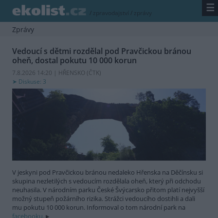
☰
/
zpravodajství
/
zprávy
Zprávy
Vedoucí s dětmi rozdělal pod Pravčickou bránou
oheň, dostal pokutu 10 000 korun
7.8.2026 14:20 | HŘENSKO (
ČTK
)
Diskuse: 3
V jeskyni pod Pravčickou bránou nedaleko Hřenska na Děčínsku si
skupina nezletilých s vedoucím rozdělala oheň, který při odchodu
neuhasila. V národním parku České Švýcarsko přitom platí nejvyšší
možný stupeň požárního rizika. Strážci vedoucího dostihli a dali
mu pokutu 10 000 korun. Informoval o tom národní park na
facebooku.