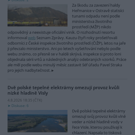
Za škodu za zavezení haldy
Heřmanice v Ostravě statisíci
tunami odpadu není podle
ministerstva životního
prostředí (MŽP) nikdo
odpovědný a neexistuje oficiální viník. O rozhodnutí resortu
informoval
web
Seznam Zprávy. Kauzu čtyři roky prošetřovali
odborníci z České inspekce životního prostředí (ČIŽP), letos na jaře
ji převzalo ministerstvo. Ani po letech vyšetřování nebylo podle
webu známo, co přesně se v haldě skrývá, inspekce si proto loni
objednala sérii vrtů a následných analýz odebraných vzorků. Práce
ale měl podle webu minulý měsíc zastavit šéf úřadu Pavel Straka
pro jejich nadbytečnost.
Dvě polské tepelné elektrárny omezují provoz kvůli
nízké hladině Visly
4.8.2026 18:35 (
ČTK
)
Diskuse: 6
Dvě polské tepelné elektrárny
omezují svůj provoz kvůli vlně
veder a nízké hladině vody v
řece Visle, kterou používají k
chlazení. Napsala to tisková