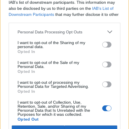
IAB’s list of downstream participants. This information may
ostravské zahradě také papoušci nalezli dočasné útočiště. V
tiskové zprávě na
webu
celníků to oznámila mluvčí Celní správy ČR
also be disclosed by us to third parties on the
IAB’s List of
Martina Kaňková. Případem se zabývá policie.
Downstream Participants
that may further disclose it to other
third parties.
Island vyhostí aktivisty bojující proti lovu velryb,
Personal Data Processing Opt Outs
pronásledovali velrybáře
5.8.2026 19:54 (
ČTK
)
I want to opt-out of the Sharing of my
Islandské úřady nařídily
personal data.
Opted In
vyhoštění 21 aktivistů
bojujících proti lovu velryb
poté, co minulý týden
I want to opt-out of the Sale of my
Personal Data.
pobřežní stráž s policií zabavily
Opted In
jejich loď, která pronásledovala velrybářské plavidlo. Pasažéři lodi
patřící nadaci kanadsko-amerického ekologického aktivisty Paula
I want to opt-out of processing my
Watsona jsou od té doby zadržováni v Reykjavíku. Sám Watson na
Personal Data for Targeted Advertising.
palubě nebyl. Píše o tom agentura AFP s odvoláním na islandskou
Opted In
policii.
I want to opt-out of Collection, Use,
Retention, Sale, and/or Sharing of my
Záchranná stanice v Praze přijímá kvůli vedrům více
Personal Data that Is Unrelated with the
Purposes for which it was collected.
volně žijících zvířat
Opted Out
5.8.2026 17:40 | PRAHA (
ČTK
)
Kvůli vysokým letním