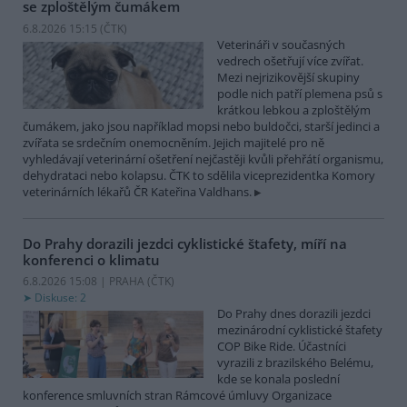
se zploštělým čumákem
6.8.2026 15:15 (
ČTK
)
Veterináři v současných
vedrech ošetřují více zvířat.
Mezi nejrizikovější skupiny
podle nich patří plemena psů s
krátkou lebkou a zploštělým
čumákem, jako jsou například mopsi nebo buldočci, starší jedinci a
zvířata se srdečním onemocněním. Jejich majitelé pro ně
vyhledávají veterinární ošetření nejčastěji kvůli přehřátí organismu,
dehydrataci nebo kolapsu. ČTK to sdělila viceprezidentka Komory
veterinárních lékařů ČR Kateřina Valdhans.
Do Prahy dorazili jezdci cyklistické štafety, míří na
konferenci o klimatu
6.8.2026 15:08 | PRAHA (
ČTK
)
Diskuse: 2
Do Prahy dnes dorazili jezdci
mezinárodní cyklistické štafety
COP Bike Ride. Účastníci
vyrazili z brazilského Belému,
kde se konala poslední
konference smluvních stran Rámcové úmluvy Organizace