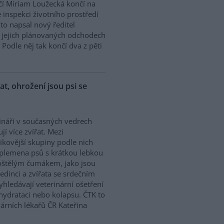
í Miriam Loužecká končí na
 inspekci životního prostředí
K to napsal nový ředitel
 O jejich plánovaných odchodech
Podle něj tak končí dva z pěti
řat, ohrožení jsou psi se
ináři v současných vedrech
ují více zvířat. Mezi
zikovější skupiny podle nich
 plemena psů s krátkou lebkou
oštělým čumákem, jako jsou
edinci a zvířata se srdečním
hledávají veterinární ošetření
ehydrataci nebo kolapsu. ČTK to
árních lékařů ČR Kateřina