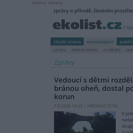
reklama
reklama
zprávy o přírodě, životním prostřed
/
zp
titulní strana
zpravodajství
public
zprávy
tiskové zprávy
co píší jiní
spe
Zprávy
Vedoucí s dětmi rozděl
bránou oheň, dostal p
korun
7.8.2026 14:20 | HŘENSKO (
ČTK
)
V jes
nedal
skupi
rozdě