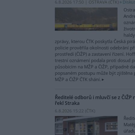
6.8.2026 17:50 | OSTRAVA (
ČTK
)
Diskus
Ostra
Andre
oznám
život
haldy
zprávy, kterou ČTK poskytla Česká pirá
policie prověřila okolnosti odebrání p
prostředí (ČIŽP) a zastavení řízení. Ho
trestní oznámení podala proti dosud 
působícím na MŽP a ČIŽP, případně dal
popsaném postupu může být zjištěna 
MŽP a ČIŽP ČTK shání.
Ředitelé odborů i mluvčí se z ČIŽP r
řekl Straka
6.8.2026 15:22 (
ČTK
)
Ředit
Matěj
úřadu