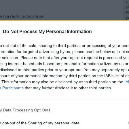
6
p
R
vská radnice začala se
p
matickou likvidací bolševníku
l
lepého, který patří k
 -
Do Not Process My Personal Information
ebezpečnějším invazním
m rostlin v Česku. Práce na
to opt-out of the sale, sharing to third parties, or processing of your per
ice ve Slezské Ostravě letos
formation for targeted advertising by us, please use the below opt-out s
to kombinuje chemické i
8
r selection. Please note that after your opt-out request is processed y
magistrátu Gabriela Pokorná.
K
eing interest-based ads based on personal information utilized by us or
O
disclosed to third parties prior to your opt-out. You may separately opt-
9
losure of your personal information by third parties on the IAB’s list of
O
lavi výrobu nového
. This information may also be disclosed by us to third parties on the
IA
s
Participants
that may further disclose it to other third parties.
1
(
obilka Škoda Auto zahájila ve
H
 hlavním závodě v Mladé
p
l Data Processing Opt Outs
lavi sériovou výrobu nového
a
elektrického sedmimístného
o opt-out of the Sharing of my personal data.
eaq. Jde o největší vůz v