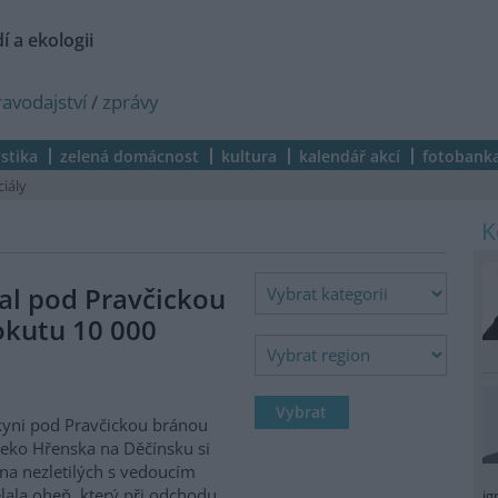
í a ekologii
ravodajství
/
zprávy
istika
zelená domácnost
kultura
kalendář akcí
fotobank
ciály
al pod Pravčickou
okutu 10 000
kyni pod Pravčickou bránou
eko Hřenska na Děčínsku si
na nezletilých s vedoucím
lala oheň, který při odchodu
ig