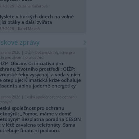
9.7.2026 | Zuzana Kučerová
yslete v horkých dnech na volně
ijící ptáky a další zvířata
8.7.2026 | Karel Makoň
tiskové zprávy
. srpna 2026 |
OIŽP- Občanská iniciativa pro
chranu životního prostředí
IŽP- Občanská iniciativa pro
chranu životního prostředí : OIŽP:
vropské řeky vysychají a voda v nich
e otepluje: Klimatická krize odhaluje
ásadní slabinu jaderné energetiky
. srpna 2026 |
Česká společnost pro ochranu
etopýrů
eská společnost pro ochranu
etopýrů: „Pomoc, máme v domě
etopýry!“ Bezplatná poradna ČESON
e v létě zavalena telefonáty. Sama
otřebuje finanční podporu.