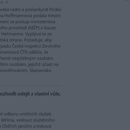
e: 4
vská radní a poslankyně Pirátů
a Hoffmannová podala trestní
ení za postup ministerstva
ního prostředí (MŽP) v kauze
 Heřmanice. Vyplývá to ze
tská strana. Požaduje, aby
řípadu České inspekci životního
ffmannová ČTK sdělila, že
přesně nezjištěným osobám
ším osobám, jejichž účast na
prověřováním. Stanovisko
ozhodli odejít z vlastní vůle,
el odboru vnitřních služeb
 Mrlina, vedoucí služebního
 Oldřich Jarolím a tisková