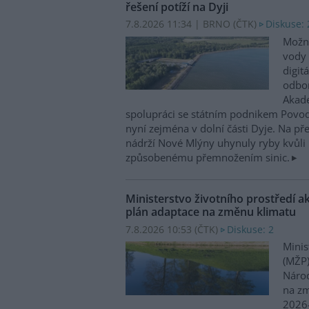
řešení potíží na Dyji
7.8.2026 11:34 | BRNO (
ČTK
)
Diskuse: 
Možn
vody 
digit
odbor
Akade
spolupráci se státním podnikem Povo
nyní zejména v dolní části Dyje. Na p
nádrží Nové Mlýny uhynuly ryby kvůli 
způsobenému přemnožením sinic.
Ministerstvo životního prostředí a
plán adaptace na změnu klimatu
7.8.2026 10:53 (
ČTK
)
Diskuse: 2
Minis
(MŽP)
Národ
na zm
2026–