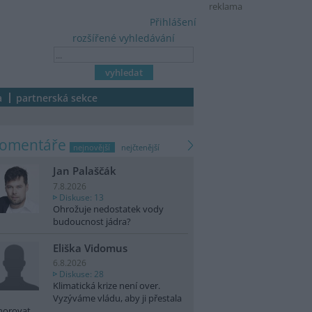
reklama
Přihlášení
rozšířené vyhledávání
a
partnerská sekce
komentáře
nejnovější
nejčtenější
Jan Palaščák
7.8.2026
Diskuse: 13
Ohrožuje nedostatek vody
budoucnost jádra?
Eliška Vidomus
6.8.2026
Diskuse: 28
Klimatická krize není over.
Vyzýváme vládu, aby ji přestala
norovat