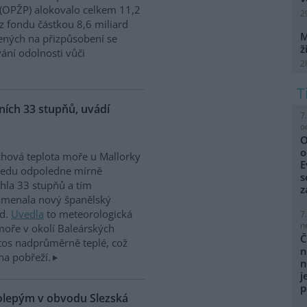
 (OPŽP) alokovalo celkem 11,2
2
z fondu částkou 8,6 miliard
M
ných na přizpůsobení se
ž
vání odolnosti vůči
2
ích 33 stupňů, uvádí
7
o
O
o
hová teplota moře u Mallorky
E
ředu odpoledne mírně
s
hla 33 stupňů a tím
z
amenala nový španělský
rd.
Uvedla
to meteorologická
7
n
moře v okolí Baleárských
Č
tos nadprůměrně teplé, což
n
na pobřeží.
n
j
p
kolepým v obvodu Slezská