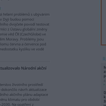
2
á řešení problémů s ubýváním
v Dyji budou pomocí
álního dvojčete povodí testovat
níci z Ústavu globální změny
mie věd ČR (CzechGlobe) ve
dím Moravy. Problémy jsou
řelomu června a července pod
nedostatku kyslíku ve vodě
M
ktualizovalo Národní akční
a
p
4
terstvo životního prostředí
 dokončilo návrh aktualizace
D
ního akčního plánu adaptace
k
ěnu klimatu pro období
ž
2030. Na opatření z
v