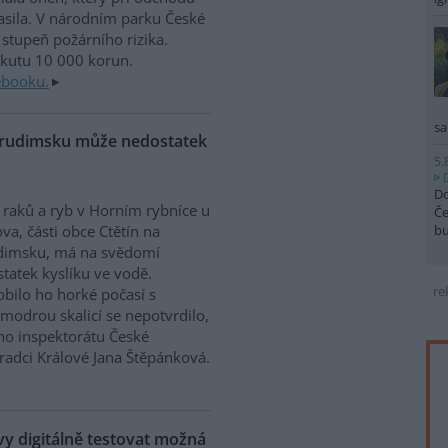
sila. V národním parku České
stupeň požárního rizika.
okutu 10 000 korun.
ebooku.
sa
Chrudimsku může nedostatek
5.
Do
raků a ryb v Horním rybníce u
Če
b
va, části obce Ctětín na
dimsku, má na svědomí
tatek kyslíku ve vodě.
re
bilo ho horké počasí s
modrou skalicí se nepotvrdilo,
ího inspektorátu České
Hradci Králové Jana Štěpánková.
 digitálně testovat možná