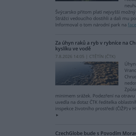
neuha
Švýcarsko přitom platí nejvyšší možný 
Strážci vedoucího dostihli a dali mu p
Informoval o tom národní park na
fac
Za úhyn raků a ryb v rybníce na 
kyslíku ve vodě
7.8.2026 14:05 | CTĚTÍN (
ČTK
)
Úhyn 
Vrano
Chru
nedos
Způso
minimem srážek. Podezření na otravu 
uvedla na dotaz ČTK ředitelka oblastn
inspekce životního prostředí (ČIŽP) v 
CzechGlobe bude s Povodím Moravy