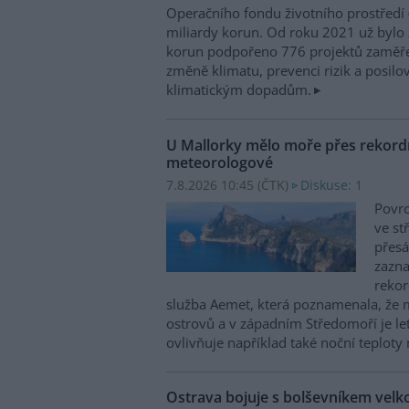
Operačního fondu životního prostředí
miliardy korun. Od roku 2021 už bylo 
korun podpořeno 776 projektů zaměře
změně klimatu, prevenci rizik a posilo
klimatickým dopadům.
U Mallorky mělo moře přes rekordn
meteorologové
7.8.2026 10:45 (
ČTK
)
Diskuse: 1
Povrc
ve st
přesá
zazn
reko
služba Aemet, která poznamenala, že 
ostrovů a v západním Středomoří je le
ovlivňuje například také noční teploty 
Ostrava bojuje s bolševníkem vel