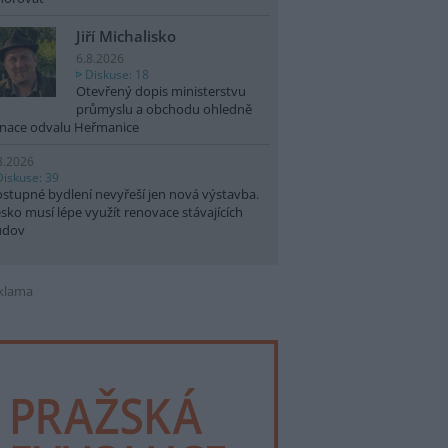
Jiří Michalisko
6.8.2026
Diskuse: 18
Otevřený dopis ministerstvu
průmyslu a obchodu ohledně
nace odvalu Heřmanice
8.2026
Diskuse: 39
stupné bydlení nevyřeší jen nová výstavba.
sko musí lépe využít renovace stávajících
udov
klama