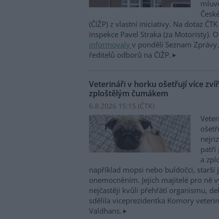
mluvč
České
(ČIŽP) z vlastní iniciativy. Na dotaz ČT
inspekce Pavel Straka (za Motoristy).
informovaly
v pondělí Seznam Zprávy. 
ředitelů odborů na ČIŽP.
Veterináři v horku ošetřují více zví
zploštělým čumákem
6.8.2026 15:15 (
ČTK
)
Veter
ošetř
nejri
patří
a zpl
například mopsi nebo buldočci, starší j
onemocněním. Jejich majitelé pro ně vy
nejčastěji kvůli přehřátí organismu, d
sdělila viceprezidentka Komory veterin
Valdhans.