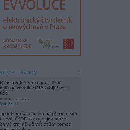
rady a návody
ýtus o zeleném koberci: Proč
nglický trávník v létě zabíjí život v
ůdě
.8.2026 | Jan Skala
Diskuse: 34
opady horka a sucha na přírodu jsou
ritické. ČSOP ukazuje, jak může
íznivé krajině a živočichům pomoci
eřejnost i obce