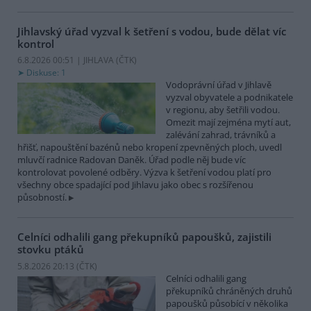
Jihlavský úřad vyzval k šetření s vodou, bude dělat víc
kontrol
6.8.2026 00:51 | JIHLAVA (
ČTK
)
Diskuse: 1
Vodoprávní úřad v Jihlavě
vyzval obyvatele a podnikatele
v regionu, aby šetřili vodou.
Omezit mají zejména mytí aut,
zalévání zahrad, trávníků a
hřišť, napouštění bazénů nebo kropení zpevněných ploch, uvedl
mluvčí radnice Radovan Daněk. Úřad podle něj bude víc
kontrolovat povolené odběry. Výzva k šetření vodou platí pro
všechny obce spadající pod Jihlavu jako obec s rozšířenou
působností.
Celníci odhalili gang překupníků papoušků, zajistili
stovku ptáků
5.8.2026 20:13 (
ČTK
)
Celníci odhalili gang
překupníků chráněných druhů
papoušků působící v několika