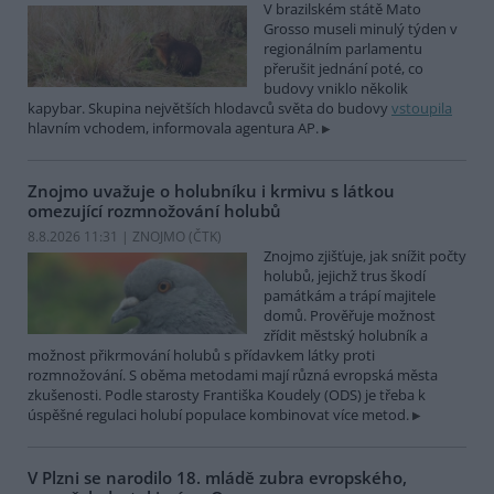
V brazilském státě Mato
Grosso museli minulý týden v
regionálním parlamentu
přerušit jednání poté, co
budovy vniklo několik
kapybar. Skupina největších hlodavců světa do budovy
vstoupila
hlavním vchodem, informovala agentura AP.
Znojmo uvažuje o holubníku i krmivu s látkou
omezující rozmnožování holubů
8.8.2026 11:31 | ZNOJMO (
ČTK
)
Znojmo zjišťuje, jak snížit počty
holubů, jejichž trus škodí
památkám a trápí majitele
domů. Prověřuje možnost
zřídit městský holubník a
možnost přikrmování holubů s přídavkem látky proti
rozmnožování. S oběma metodami mají různá evropská města
zkušenosti. Podle starosty Františka Koudely (ODS) je třeba k
úspěšné regulaci holubí populace kombinovat více metod.
V Plzni se narodilo 18. mládě zubra evropského,