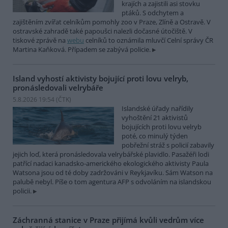
krajích a zajistili asi stovku
ptáků. S odchytem a
zajištěním zvířat celníkům pomohly zoo v Praze, Zlíně a Ostravě. V
ostravské zahradě také papoušci nalezli dočasné útočiště. V
tiskové zprávě na
webu
celníků to oznámila mluvčí Celní správy ČR
Martina Kaňková. Případem se zabývá policie.
Island vyhostí aktivisty bojující proti lovu velryb,
pronásledovali velrybáře
5.8.2026 19:54 (
ČTK
)
Islandské úřady nařídily
vyhoštění 21 aktivistů
bojujících proti lovu velryb
poté, co minulý týden
pobřežní stráž s policií zabavily
jejich loď, která pronásledovala velrybářské plavidlo. Pasažéři lodi
patřící nadaci kanadsko-amerického ekologického aktivisty Paula
Watsona jsou od té doby zadržováni v Reykjavíku. Sám Watson na
palubě nebyl. Píše o tom agentura AFP s odvoláním na islandskou
policii.
Záchranná stanice v Praze přijímá kvůli vedrům více