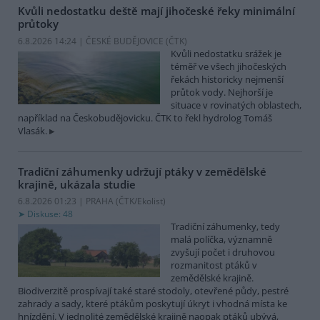
Kvůli nedostatku deště mají jihočeské řeky minimální
průtoky
6.8.2026 14:24 | ČESKÉ BUDĚJOVICE (
ČTK
)
Kvůli nedostatku srážek je
téměř ve všech jihočeských
řekách historicky nejmenší
průtok vody. Nejhorší je
situace v rovinatých oblastech,
například na Českobudějovicku. ČTK to řekl hydrolog Tomáš
Vlasák.
Tradiční záhumenky udržují ptáky v zemědělské
krajině, ukázala studie
6.8.2026 01:23 | PRAHA (
ČTK/Ekolist
)
Diskuse: 48
Tradiční záhumenky, tedy
malá políčka, významně
zvyšují počet i druhovou
rozmanitost ptáků v
zemědělské krajině.
Biodiverzitě prospívají také staré stodoly, otevřené půdy, pestré
zahrady a sady, které ptákům poskytují úkryt i vhodná místa ke
hnízdění. V jednolité zemědělské krajině naopak ptáků ubývá,