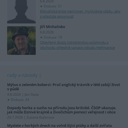
6.8.2026
Diskuse: 51
Klimatická krize není over. Vyzýváme vládu, aby
ji přestala ignorovat
Jiří Michalisko
6.8.2026
Diskuse: 18
Otevřený dopis ministerstvu průmyslu a
obchodu ohledně sanace odvalu Heřmanice
rady a návody
Mýtus o zeleném koberci: Proč anglický trávník v létě zabíjí život
v půdě
4.8.2026 | Jan Skala
Diskuse: 34
Dopady horka a sucha na přírodu jsou kritické. ČSOP ukazuje,
jak může žíznivé krajině a živočichům pomoci veřejnost i obce
29.7.2026 | Zuzana Kučerová
Myslete v horkých dnech na volně žijící ptáky a další zvířata