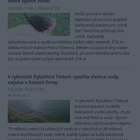
volně žijících zvířat
5.8.2026 17:40 | PRAHA (
ČTK
)
Kvůli vysokým letním
teplotám pracovníci pražské
záchranné stanice pro volně
žijící živočichy přijímají více
zvířat, nejčastěji
dehydratovaná a vysílená mláďata ptáků nebo veverek. ČTK to
sdělila mluvčí stanice Petra Fišerová. Během současné vlny veder
stanice denně ošetří desítky živočichů, při první letošní vlně horka
jich za jeden týden přijali rekordních 578.
V rybnících Rybářství Třeboň vyschla třetina vody,
nejvíce v historii firmy
5.8.2026 15:42 (
ČTK
)
Diskuse: 2
V rybnících Rybářství Třeboň,
které hospodaří na 8000
hektarech vodní plochy, chybí
více než třetina vody. Oproti
běžnému zdržovaném objemu
75 milionů metrů krychlových vody je v rybnících o 28 milionů
metrů krychlových vody méně. Každý týden se kvůli extrémně