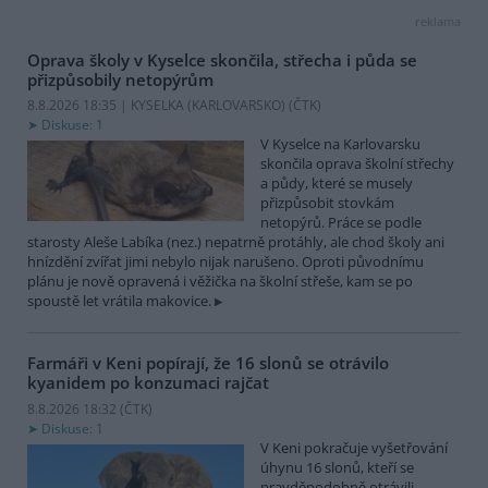
reklama
Oprava školy v Kyselce skončila, střecha i půda se
přizpůsobily netopýrům
8.8.2026 18:35 | KYSELKA (KARLOVARSKO) (
ČTK
)
Diskuse: 1
V Kyselce na Karlovarsku
skončila oprava školní střechy
a půdy, které se musely
přizpůsobit stovkám
netopýrů. Práce se podle
starosty Aleše Labíka (nez.) nepatrně protáhly, ale chod školy ani
hnízdění zvířat jimi nebylo nijak narušeno. Oproti původnímu
plánu je nově opravená i věžička na školní střeše, kam se po
spoustě let vrátila makovice.
Farmáři v Keni popírají, že 16 slonů se otrávilo
kyanidem po konzumaci rajčat
8.8.2026 18:32 (
ČTK
)
Diskuse: 1
V Keni pokračuje vyšetřování
úhynu 16 slonů, kteří se
pravděpodobně otrávili