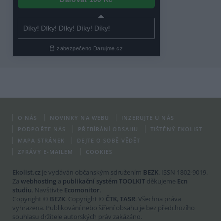
O NÁS
NOVINKY NA WEBU
INZERUJTE U NÁS
PODPOŘTE NÁS
PŘEBÍRÁNÍ OBSAHU
TIŠTĚNÝ EKOLIST
MAPA STRÁNEK
DEJTE O SOBĚ VĚDĚT
ZPRÁVY E-MAILEM
COOKIES
Ekolist.cz
je vydáván občanským sdružením
BEZK
. ISSN 1802-9019.
Za
webhosting
a
publikační systém TOOLKIT
děkujeme
Ecn
studiu
. Navštivte
Ecomonitor
.
Copyright ©
BEZK
. Copyright ©
ČTK
,
TASR
. Všechna práva
vyhrazena. Publikování nebo šíření obsahu je bez předchozího
souhlasu držitele autorských práv zakázáno.