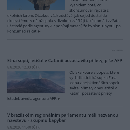
kyanidem poté, co
zkonzumovali rajčata z
okolních farem. Otázkou však zůstává, jak se jed dostal do
ekosystému, v němž spolu s divokou zvěří žijí také domácí zvířata.
Pěstitelé podle agentury AP popírají tvrzení, že by sloni uhynuli po
konzumaci rajčat.
reklama
Etna soptí, letiště v Catanii pozastavilo přílety, píše AFP
8.8.2026 12:33 (
ČTK
)
Oblaka kouře a popela, které
vychrlila sicilská sopka Etna,
jedna z nejaktivnějších sopek
světa, přiměly dnes letiště v
Katánii pozastavit přílety
letadel, uvedla agentura AFP.
V brazilském regionálním parlamentu měli nezvanou
návštěvu - skupinu kapybar
8.8.2026 11:40 (
ČTK
)