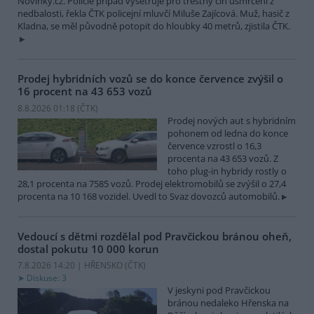
Novinky.cz. Policie případ vyšetřuje pro trestný čin usmrcení z
nedbalosti, řekla ČTK policejní mluvčí Miluše Zajícová. Muž, hasič z
Kladna, se měl původně potopit do hloubky 40 metrů, zjistila ČTK.
Prodej hybridních vozů se do konce července zvýšil o
16 procent na 43 653 vozů
8.8.2026 01:18 (
ČTK
)
Prodej nových aut s hybridním
pohonem od ledna do konce
července vzrostl o 16,3
procenta na 43 653 vozů. Z
toho plug-in hybridy rostly o
28,1 procenta na 7585 vozů. Prodej elektromobilů se zvýšil o 27,4
procenta na 10 168 vozidel. Uvedl to Svaz dovozců automobilů.
Vedoucí s dětmi rozdělal pod Pravčickou bránou oheň,
dostal pokutu 10 000 korun
7.8.2026 14:20 | HŘENSKO (
ČTK
)
Diskuse: 3
V jeskyni pod Pravčickou
bránou nedaleko Hřenska na