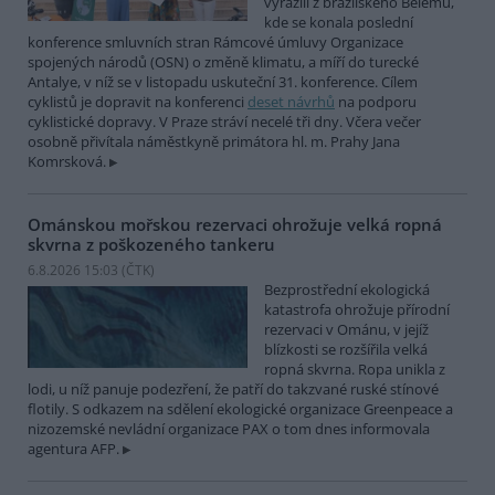
vyrazili z brazilského Belému,
kde se konala poslední
konference smluvních stran Rámcové úmluvy Organizace
spojených národů (OSN) o změně klimatu, a míří do turecké
Antalye, v níž se v listopadu uskuteční 31. konference. Cílem
cyklistů je dopravit na konferenci
deset návrhů
na podporu
cyklistické dopravy. V Praze stráví necelé tři dny. Včera večer
osobně přivítala náměstkyně primátora hl. m. Prahy Jana
Komrsková.
Ománskou mořskou rezervaci ohrožuje velká ropná
skvrna z poškozeného tankeru
6.8.2026 15:03 (
ČTK
)
Bezprostřední ekologická
katastrofa ohrožuje přírodní
rezervaci v Ománu, v jejíž
blízkosti se rozšířila velká
ropná skvrna. Ropa unikla z
lodi, u níž panuje podezření, že patří do takzvané ruské stínové
flotily. S odkazem na sdělení ekologické organizace Greenpeace a
nizozemské nevládní organizace PAX o tom dnes informovala
agentura AFP.