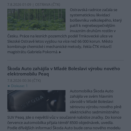
7.8.2026 01:09 | OSTRAVA (
ČTK
)
Ostravská radnice začala se
systematickou likvidací
bolševníku velkolepého, který
patří k nejnebezpečnějším
invazním druhům rostlin v
Česku. Práce na lesních pozemcích podél Trnkovecké ulice ve
Slezské Ostravě letos vyjdou na více než 66 000 korun. Město
kombinuje chemické i mechanické metody, řekla ČTK mluvčí
magistrátu Gabriela Pokorná.
Škoda Auto zahájila v Mladé Boleslavi výrobu nového
elektromobilu Peaq
7.8.2026 00:36 (
ČTK
)
Diskuse: 1
Automobilka Škoda Auto
zahájila ve svém hlavním
závodě v Mladé Boleslavi
sériovou výrobu nového plně
elektrického sedmimístného
SUV Peaq. Jde o největší vůz v současné nabídce značky. Do konce
července automobilka přijala téměř 8500 objednávek, uvedla.
Podle dřívějších informací Škoda Auto bude cena nového modelu