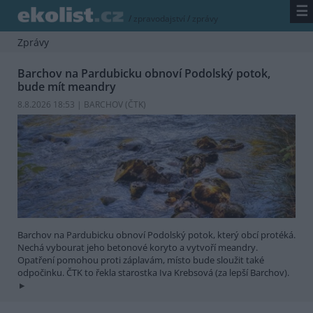
☰
/
zpravodajství
/
zprávy
Zprávy
Barchov na Pardubicku obnoví Podolský potok,
bude mít meandry
8.8.2026 18:53 | BARCHOV (
ČTK
)
Barchov na Pardubicku obnoví Podolský potok, který obcí protéká.
Nechá vybourat jeho betonové koryto a vytvoří meandry.
Opatření pomohou proti záplavám, místo bude sloužit také
odpočinku. ČTK to řekla starostka Iva Krebsová (za lepší Barchov).