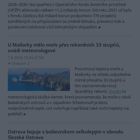
2026–2030. Na opatření z Operačního fondu životního prostředí
(OPŽP) alokovalo celkem 11,2 miliardy korun. Od roku 2021 už bylo
z fondu částkou 8,6 miliard korun podpořeno 776 projektů
zaměřených na přizpůsobení se změně klimatu, prevenci rizik a
posilování odolnosti vůči klimatickým dopadům.
U Mallorky mělo moře přes rekordních 33 stupňů,
uvádí meteorologové
7.8.2026 10:45 (
ČTK
)
Diskuse: 2
Povrchová teplota moře u
Mallorky ve středu odpoledne
mírně přesáhla 33 stupňů a
tím zaznamenala nový
španělský rekord.
Uvedla
to
meteorologická služba Aemet, která poznamenala, že moře v okolí
Baleárských ostrovů a v západním Středomoří je letos
nadprůměrně teplé, což ovlivňuje například také noční teploty na
pobřeží.
Ostrava bojuje s bolševníkem velkolepým v obvodu
Slezská Ostrava