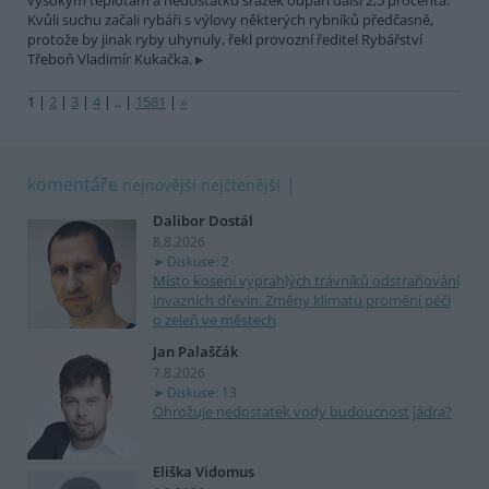
vysokým teplotám a nedostatku srážek odpaří další 2,5 procenta.
Kvůli suchu začali rybáři s výlovy některých rybníků předčasně,
protože by jinak ryby uhynuly, řekl provozní ředitel Rybářství
Třeboň Vladimír Kukačka.
1
|
2
|
3
|
4
|
..
|
1581
|
»
komentáře
nejnovější
nejčtenější
Dalibor Dostál
8.8.2026
Diskuse: 2
Místo kosení vyprahlých trávníků odstraňování
invazních dřevin. Změny klimatu promění péči
o zeleň ve městech
Jan Palaščák
7.8.2026
Diskuse: 13
Ohrožuje nedostatek vody budoucnost jádra?
Eliška Vidomus