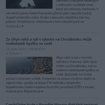
Děčínsku si skupina nezletilých
s vedoucím rozdělala oheň,
který při odchodu neuhasila. V
národním parku České Švýcarsko přitom platí nejvyšší možný
stupeň požárního rizika. Strážci vedoucího dostihli a dali mu
pokutu 10 000 korun. Informoval o tom národní park na
facebooku.
Za úhyn raků a ryb v rybníce na Chrudimsku může
nedostatek kyslíku ve vodě
7.8.2026 14:05 | CTĚTÍN (
ČTK
)
Diskuse: 1
Úhyn raků a ryb v Horním
rybníce u Vranova, části obce
Ctětín na Chrudimsku, má na
svědomí nedostatek kyslíku ve
vodě. Způsobilo ho horké
počasí s minimem srážek. Podezření na otravu modrou skalicí se
nepotvrdilo, uvedla na dotaz ČTK ředitelka oblastního
inspektorátu České inspekce životního prostředí (ČIŽP) v Hradci
Králové Jana Štěpánková.
CzechGlobe bude s Povodím Moravy digitálně testovat