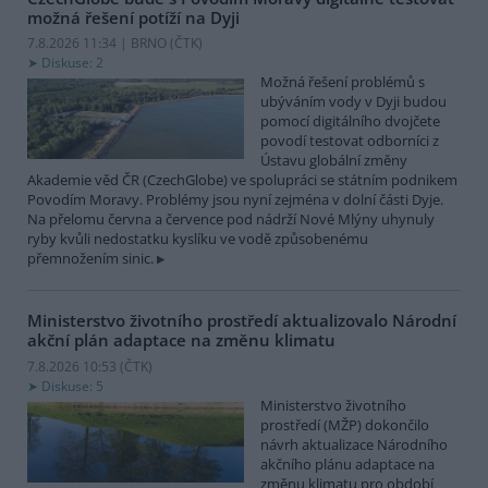
možná řešení potíží na Dyji
7.8.2026 11:34 | BRNO (
ČTK
)
Diskuse: 2
Možná řešení problémů s
ubýváním vody v Dyji budou
pomocí digitálního dvojčete
povodí testovat odborníci z
Ústavu globální změny
Akademie věd ČR (CzechGlobe) ve spolupráci se státním podnikem
Povodím Moravy. Problémy jsou nyní zejména v dolní části Dyje.
Na přelomu června a července pod nádrží Nové Mlýny uhynuly
ryby kvůli nedostatku kyslíku ve vodě způsobenému
přemnožením sinic.
Ministerstvo životního prostředí aktualizovalo Národní
akční plán adaptace na změnu klimatu
7.8.2026 10:53 (
ČTK
)
Diskuse: 5
Ministerstvo životního
prostředí (MŽP) dokončilo
návrh aktualizace Národního
akčního plánu adaptace na
změnu klimatu pro období