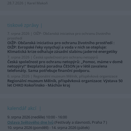
28.7.2026 | Karel Makoň
tiskové zprávy
7. srpna 2026 |
OIŽP- Občanská iniciativa pro ochranu životního
prostředí
OIŽP- Občanská iniciativa pro ochranu životního prostředí :
OIŽP: Evropské řeky vysychají a voda v nich se otepluje:
Klimatická krize odhaluje zásadní slabinu jaderné energetiky
7. srpna 2026 |
Česká společnost pro ochranu netopýrů
Česká společnost pro ochranu netopýrů: „Pomoc, máme v domě
netopýry!“ Bezplatná poradna ČESON je v létě zavalena
telefonáty. Sama potřebuje finanční podporu.
6. srpna 2026 |
Regionální muzeum Mělník, příspěvková organizace
Regionální muzeum Mělník, příspěvková organizace: Výstava 50
let CHKO Kokořínsko - Máchův kraj
kalendář akcí
9. srpna 2026 (neděle) 10:00 - 16:00
Oslava Světového dne lvů
(Festivaly a slavnosti, Praha 7 )
10. srpna 2026 (pondělí) - 14. srpna 2026 (pátek)