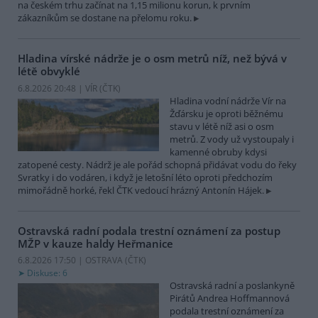
na českém trhu začínat na 1,15 milionu korun, k prvním
zákazníkům se dostane na přelomu roku.
Hladina vírské nádrže je o osm metrů níž, než bývá v
létě obvyklé
6.8.2026 20:48 | VÍR (
ČTK
)
Hladina vodní nádrže Vír na
Žďársku je oproti běžnému
stavu v létě níž asi o osm
metrů. Z vody už vystoupaly i
kamenné obruby kdysi
zatopené cesty. Nádrž je ale pořád schopná přidávat vodu do řeky
Svratky i do vodáren, i když je letošní léto oproti předchozím
mimořádně horké, řekl ČTK vedoucí hrázný Antonín Hájek.
Ostravská radní podala trestní oznámení za postup
MŽP v kauze haldy Heřmanice
6.8.2026 17:50 | OSTRAVA (
ČTK
)
Diskuse: 6
Ostravská radní a poslankyně
Pirátů Andrea Hoffmannová
podala trestní oznámení za