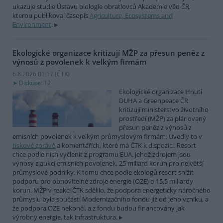
ukazuje studie Ústavu biologie obratlovců Akademie věd ČR,
kterou publikoval časopis
Agriculture, Ecosystems and
Environment
.
Ekologické organizace kritizují MŽP za přesun peněz z
výnosů z povolenek k velkým firmám
6.8.2026 01:17 (
ČTK
)
Diskuse: 12
Ekologické organizace Hnutí
DUHA a Greenpeace ČR
kritizují ministerstvo životního
prostředí (MŽP) za plánovaný
přesun peněz z výnosů z
emisních povolenek k velkým průmyslovým firmám. Uvedly to v
tiskové zprávě
a komentářích, které má ČTK k dispozici. Resort
chce podle nich vyčlenit z programu EUA, jehož zdrojem jsou
výnosy z aukcí emisních povolenek, 25 miliard korun pro největší
průmyslové podniky. K tomu chce podle ekologů resort snížit
podporu pro obnovitelné zdroje energie (OZE) o 15,5 miliardy
korun. MŽP v reakci ČTK sdělilo, že podpora energeticky náročného
průmyslu byla součástí Modernizačního fondu již od jeho vzniku, a
že podpora OZE nekončí, a z fondu budou financovány jak
výrobny energie, tak infrastruktura.