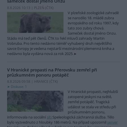
sameček dostal jméno Onzu
8.8.2026 10:13 | PLZEŇ (
ČTK
)
V plzeňské zoologické zahradě
se narodilo 18. mládě zubra
evropského od roku 1997, kdy
tato zoo zubry chová.
Sameček dostal jméno Onzu.
Stádo má teď pět členů. ČTK to řekl mluvčí zahrady Martin
Vobruba. Pro tento nedávno téměř vyhubený druh největšího
savce Evropy je vedena nejstarší mezinárodní plemenná kniha a
nedávno byla vydána nová za rok 2025.
V Hranické propasti na Přerovsku zemřel při
průzkumném ponoru potápěč
8.8.2026 09:58 | HRANICE (
ČTK
)
Diskuse: 1
V Hranické propasti, nejhlubší
zatopené jeskyni na světě,
zemřel potápěč. Tragická
událost se stala ve středu při
průzkumném ponoru,
informovala na sociální
síti
Speleologická záchranná služba. Tělo
bylo vyzvednuto z hloubky 186 metrů. Na případ upozornil
server