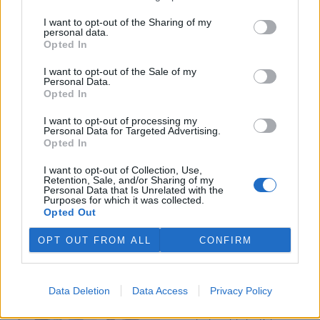
I want to opt-out of the Sharing of my
Veterináři v horku ošetřují více zvířat, ohrožení jsou psi
personal data.
se zploštělým čumákem
Opted In
6.8.2026 15:15 (
ČTK
)
Veterináři v současných
I want to opt-out of the Sale of my
Personal Data.
vedrech ošetřují více zvířat.
Opted In
Mezi nejrizikovější skupiny
podle nich patří plemena psů s
I want to opt-out of processing my
krátkou lebkou a zploštělým
Personal Data for Targeted Advertising.
čumákem, jako jsou například mopsi nebo buldočci, starší jedinci a
Opted In
zvířata se srdečním onemocněním. Jejich majitelé pro ně
vyhledávají veterinární ošetření nejčastěji kvůli přehřátí organismu,
I want to opt-out of Collection, Use,
dehydrataci nebo kolapsu. ČTK to sdělila viceprezidentka Komory
Retention, Sale, and/or Sharing of my
veterinárních lékařů ČR Kateřina Valdhans.
Personal Data that Is Unrelated with the
Purposes for which it was collected.
Opted Out
Do Prahy dorazili jezdci cyklistické štafety, míří na
konferenci o klimatu
OPT OUT FROM ALL
CONFIRM
6.8.2026 15:08 | PRAHA (
ČTK
)
Diskuse: 2
Do Prahy dnes dorazili jezdci
Data Deletion
Data Access
Privacy Policy
mezinárodní cyklistické štafety
COP Bike Ride. Účastníci