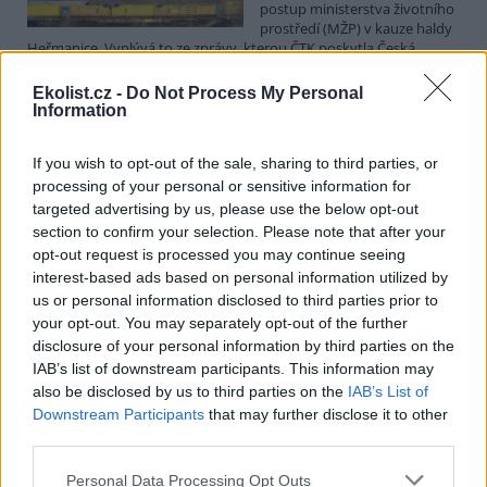
postup ministerstva životního
prostředí (MŽP) v kauze haldy
Heřmanice. Vyplývá to ze zprávy, kterou ČTK poskytla Česká
pirátská strana. Požaduje, aby policie prověřila okolnosti odebrání
případu České inspekci životního prostředí (ČIŽP) a zastavení řízení.
Ekolist.cz -
Do Not Process My Personal
Hoffmannová ČTK sdělila, že trestní oznámení podala proti dosud
Information
přesně nezjištěným osobám působícím na MŽP a ČIŽP, případně
dalším osobám, jejichž účast na popsaném postupu může být
If you wish to opt-out of the sale, sharing to third parties, or
zjištěna prověřováním. Stanovisko MŽP a ČIŽP ČTK shání.
processing of your personal or sensitive information for
targeted advertising by us, please use the below opt-out
Ředitelé odborů i mluvčí se z ČIŽP rozhodli odejít z
section to confirm your selection. Please note that after your
vlastní vůle, řekl Straka
opt-out request is processed you may continue seeing
6.8.2026 15:22 (
ČTK
)
interest-based ads based on personal information utilized by
Diskuse: 1
us or personal information disclosed to third parties prior to
Ředitel odboru vnitřních
your opt-out. You may separately opt-out of the further
služeb Matěj Mrlina, vedoucí
disclosure of your personal information by third parties on the
služebního úřadu Oldřich
IAB’s list of downstream participants. This information may
Jarolím a tisková mluvčí Miriam
Loužecká končí na České
also be disclosed by us to third parties on the
IAB’s List of
inspekci životního prostředí (ČIŽP) z vlastní iniciativy. Na dotaz ČTK
Downstream Participants
that may further disclose it to other
to napsal nový ředitel inspekce Pavel Straka (za Motoristy). O jejich
third parties.
plánovaných odchodech
informovaly
v pondělí Seznam Zprávy.
Podle něj tak končí dva z pěti ředitelů odborů na ČIŽP.
Personal Data Processing Opt Outs