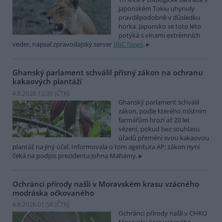
japonském Tokiu uhynuly
pravděpodobně v důsledku
horka. Japonsko se toto léto
potýká s vlnami extrémních
veder, napsal zpravodajský server
BBC News
.
Ghanský parlament schválil přísný zákon na ochranu
kakaových plantáží
4.8.2026 12:39 (
ČTK
)
Ghanský parlament schválil
zákon, podle kterého místním
farmářům hrozí až 20 let
vězení, pokud bez souhlasu
úřadů přemění svou kakaovou
plantáž na jiný účel. Informovala o tom agentura AP; zákon nyní
čeká na podpis prezidenta Johna Mahamy.
Ochránci přírody našli v Moravském krasu vzácného
modráska očkovaného
4.8.2026 01:58 (
ČTK
)
Ochránci přírody našli v CHKO