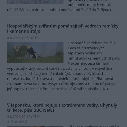
odbahnění malých vodních
nádrží. Žádost o dotace mohou podávat od 7. září do 7. října.
Hospodářským zvířatům pomáhají při vedrech remízky
i kamenné stáje
4.8.2026 12:52 (
ČTK
)
Hospodářská zvířata na jihu
Čech se při tropických
teplotách ochlazují v
remízkách i kamenných stájích.
Někteří jihočeští farmáři
vypouštějí krávy, ovce či koně na pastviny v noci a v největších
vedrech je nechávají uvnitř chladnějších budov. Kvůli suchu
neroste na loukách tráva a zemědělci musí dobytek přikrmovat
zásobami sena na zimu. Vysychají zdroje vody a rostou náklady na
její dopravu i na elektřinu na ochlazování zvířat, zjistila ČTK.
V Japonsku, které bojuje s extrémními vedry, uhynuly
tři lvice, píše BBC News
4.8.2026 12:42 (
ČTK
)
Diskuse: 2
Tři lvice v zoologické zahradě v