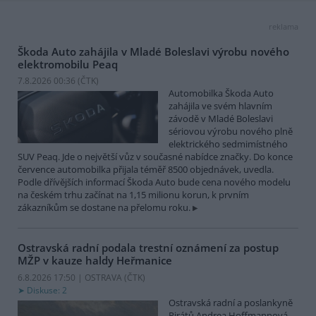
reklama
Škoda Auto zahájila v Mladé Boleslavi výrobu nového
elektromobilu Peaq
7.8.2026 00:36 (
ČTK
)
Automobilka Škoda Auto
zahájila ve svém hlavním
závodě v Mladé Boleslavi
sériovou výrobu nového plně
elektrického sedmimístného
SUV Peaq. Jde o největší vůz v současné nabídce značky. Do konce
července automobilka přijala téměř 8500 objednávek, uvedla.
Podle dřívějších informací Škoda Auto bude cena nového modelu
na českém trhu začínat na 1,15 milionu korun, k prvním
zákazníkům se dostane na přelomu roku.
Ostravská radní podala trestní oznámení za postup
MŽP v kauze haldy Heřmanice
6.8.2026 17:50 | OSTRAVA (
ČTK
)
Diskuse: 2
Ostravská radní a poslankyně
Pirátů Andrea Hoffmannová