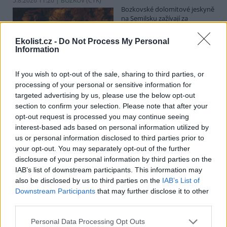
5.8.2026 11:20 | BOZKOV (
ČTK
)
Bozkovské dolomitové jeskyně
na Semilsku zažívají za
současných tropických teplot
nečekaný nápor. Jde sice o
Ekolist.cz -
Do Not Process My Personal
jedno z nejchladnějších míst v
Information
Libereckém kraji, které má stálou teplotu mezi 7,5 až devíti stupni
Celsia, přesto v minulosti podle vedoucího Bozkovských jeskyní
Dušana Milky k nim lidé přicházeli spíše v době, když bylo nevlídno.
If you wish to opt-out of the sale, sharing to third parties, or
processing of your personal or sensitive information for
targeted advertising by us, please use the below opt-out
section to confirm your selection. Please note that after your
V pěti zemích Amazonie zatkli stovky lidí kvůli
opt-out request is processed you may continue seeing
environmentální kriminalitě
interest-based ads based on personal information utilized by
5.8.2026 10:34 | BOGOTÁ (
ČTK
)
us or personal information disclosed to third parties prior to
Policisté v pěti zemích ležících
your opt-out. You may separately opt-out of the further
v Amazonii pozatýkali stovky
lidí a zabavili dřevo, minerály i
disclosure of your personal information by third parties on the
zvířata v hodnotě přes 280
IAB’s list of downstream participants. This information may
milionů dolarů (kolem 5,9
also be disclosed by us to third parties on the
IAB’s List of
miliard korun) při jednom z největších koordinovaných zásahů
Downstream Participants
that may further disclose it to other
proti environmentální kriminalitě v největším deštném pralese
third parties.
světa. Napsala to agentura AP, podle níž se do operace nazvané
Zelený štít 2026 zapojily Bolívie, Brazílie, Kolumbie, Ekvádor a Peru.
Personal Data Processing Opt Outs