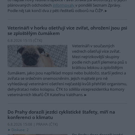
plánovaných odchodech
informovaly
v pondělí Seznam Zprávy.
Podle něj tak končí dva z pěti ředitelů odborů na ČIŽP.
Veterináři v horku ošetřují více zvířat, ohrožení jsou psi
se zploštělým čumákem
6.8.2026 15:15 (
ČTK
)
Veterináři v současných
vedrech ošetřují více zvířat.
Mezi nejrizikovější skupiny
podle nich patří plemena psů s
krátkou lebkou a zploštělým
čumákem, jako jsou například mopsi nebo buldočci, starší jedinci a
zvířata se srdečním onemocněním. Jejich majitelé pro ně
vyhledávají veterinární ošetření nejčastěji kvůli přehřátí organismu,
dehydrataci nebo kolapsu. ČTK to sdělila viceprezidentka Komory
veterinárních lékařů ČR Kateřina Valdhans.
Do Prahy dorazili jezdci cyklistické štafety, míří na
konferenci o klimatu
6.8.2026 15:08 | PRAHA (
ČTK
)
Diskuse: 2