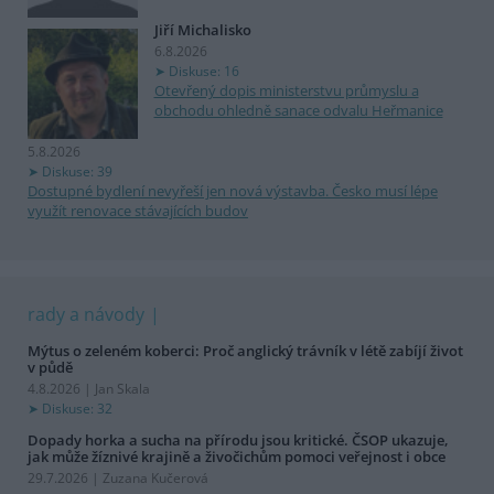
Jiří Michalisko
6.8.2026
Diskuse: 16
Otevřený dopis ministerstvu průmyslu a
obchodu ohledně sanace odvalu Heřmanice
5.8.2026
Diskuse: 39
Dostupné bydlení nevyřeší jen nová výstavba. Česko musí lépe
využít renovace stávajících budov
rady a návody
Mýtus o zeleném koberci: Proč anglický trávník v létě zabíjí život
v půdě
4.8.2026 | Jan Skala
Diskuse: 32
Dopady horka a sucha na přírodu jsou kritické. ČSOP ukazuje,
jak může žíznivé krajině a živočichům pomoci veřejnost i obce
29.7.2026 | Zuzana Kučerová