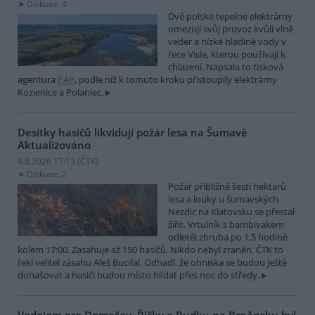
Diskuse: 4
Dvě polské tepelné elektrárny
omezují svůj provoz kvůli vlně
veder a nízké hladině vody v
řece Visle, kterou používají k
chlazení. Napsala to tisková
agentura
PAP
, podle níž k tomuto kroku přistoupily elektrárny
Kozienice a Polaniec.
Desítky hasičů likvidují požár lesa na Šumavě
Aktualizováno
4.8.2026 17:13 (
ČTK
)
Diskuse: 2
Požár přibližně šesti hektarů
lesa a louky u šumavských
Nezdic na Klatovsku se přestal
šířit. Vrtulník s bambivakem
odletěl zhruba po 1,5 hodině
kolem 17:00. Zasahuje až 150 hasičů. Nikdo nebyl zraněn. ČTK to
řekl velitel zásahu Aleš Bucifal. Odhadl, že ohniska se budou ještě
dohašovat a hasiči budou místo hlídat přes noc do středy.