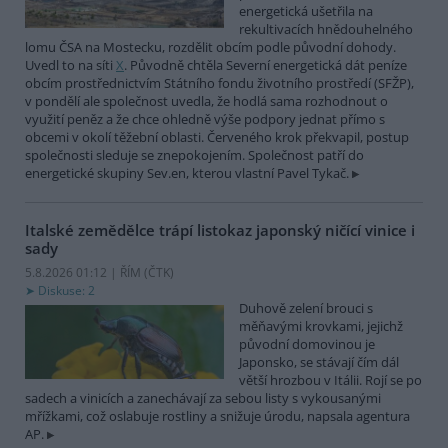
energetická ušetřila na
rekultivacích hnědouhelného
lomu ČSA na Mostecku, rozdělit obcím podle původní dohody.
Uvedl to na síti
X
. Původně chtěla Severní energetická dát peníze
obcím prostřednictvím Státního fondu životního prostředí (SFŽP),
v pondělí ale společnost uvedla, že hodlá sama rozhodnout o
využití peněz a že chce ohledně výše podpory jednat přímo s
obcemi v okolí těžební oblasti. Červeného krok překvapil, postup
společnosti sleduje se znepokojením. Společnost patří do
energetické skupiny Sev.en, kterou vlastní Pavel Tykač.
Italské zemědělce trápí listokaz japonský ničící vinice i
sady
5.8.2026 01:12 | ŘÍM (
ČTK
)
Diskuse: 2
Duhově zelení brouci s
měňavými krovkami, jejichž
původní domovinou je
Japonsko, se stávají čím dál
větší hrozbou v Itálii. Rojí se po
sadech a vinicích a zanechávají za sebou listy s vykousanými
mřížkami, což oslabuje rostliny a snižuje úrodu, napsala agentura
AP.