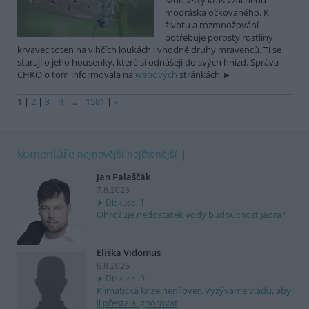
Moravský kras vzácného
modráska očkovaného. K
životu a rozmnožování
potřebuje porosty rostliny
krvavec toten na vlhčích loukách i vhodné druhy mravenců. Ti se
starají o jeho housenky, které si odnášejí do svých hnízd. Správa
CHKO o tom informovala na
webových
stránkách.
1
|
2
|
3
|
4
|
..
|
1581
|
»
komentáře
nejnovější
nejčtenější
Jan Palaščák
7.8.2026
Diskuse: 1
Ohrožuje nedostatek vody budoucnost jádra?
Eliška Vidomus
6.8.2026
Diskuse: 9
Klimatická krize není over. Vyzýváme vládu, aby
ji přestala ignorovat