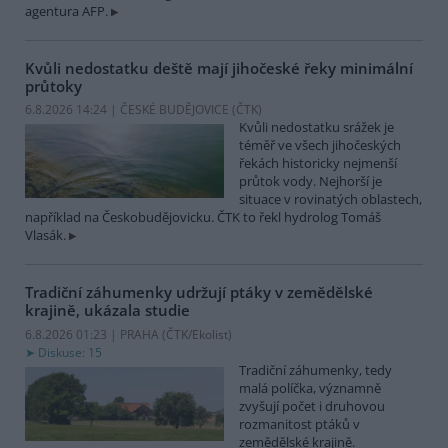
agentura AFP.
Kvůli nedostatku deště mají jihočeské řeky minimální
průtoky
6.8.2026 14:24 | ČESKÉ BUDĚJOVICE (
ČTK
)
Kvůli nedostatku srážek je
téměř ve všech jihočeských
řekách historicky nejmenší
průtok vody. Nejhorší je
situace v rovinatých oblastech,
například na Českobudějovicku. ČTK to řekl hydrolog Tomáš
Vlasák.
Tradiční záhumenky udržují ptáky v zemědělské
krajině, ukázala studie
6.8.2026 01:23 | PRAHA (
ČTK/Ekolist
)
Diskuse: 15
Tradiční záhumenky, tedy
malá políčka, významně
zvyšují počet i druhovou
rozmanitost ptáků v
zemědělské krajině.