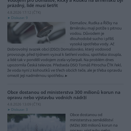
Vodojem pro Domašov, Říčky a Rudku na Brněnsku byl
prázdný, lidé musí šetřit
4.8.2026 17:12 (
ČTK
)
Diskuse: 9
Domašov, Rudka a Říčky na
Brněnsku mají potíže s pitnou
vodou. Důvodem je
dlouhodobé sucho i příliš
vysoká spotřeba vody. Ač
Dobrovolný svazek obcí (DSO) Domašovsko, který vodovod
provozuje, před týdnem vyzval k šetření vodou, spotřeba stoupla,
a lidé tak v pondělí vodojem zcela vyčerpali. Na problém dnes
upozornila Česká televize. Předseda DSO Tomáš Pitrocha ČTK řekl,
že voda nyní z kohoutků ve třech obcích teče, ale je třeba opravdu
omezit její nadměrnou spotřebu.
Obce dostanou od ministerstva 300 milionů korun na
opravu nebo výstavbu vodních nádrží
4.8.2026 13:09 (
ČTK
)
Diskuse: 3
Obce dostanou od
ministerstva zemědělství
(MZe) 300 milionů korun na
opravu, výstavbu nebo