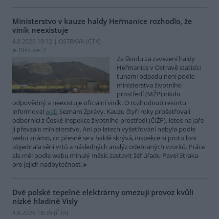
Ministerstvo v kauze haldy Heřmanice rozhodlo, že
viník neexistuje
4.8.2026 19:12 | OSTRAVA (
ČTK
)
Diskuse: 2
Za škodu za zavezení haldy
Heřmanice v Ostravě statisíci
tunami odpadu není podle
ministerstva životního
prostředí (MŽP) nikdo
odpovědný a neexistuje oficiální viník. O rozhodnutí resortu
informoval
web
Seznam Zprávy. Kauzu čtyři roky prošetřovali
odborníci z České inspekce životního prostředí (ČIŽP), letos na jaře
ji převzalo ministerstvo. Ani po letech vyšetřování nebylo podle
webu známo, co přesně se v haldě skrývá, inspekce si proto loni
objednala sérii vrtů a následných analýz odebraných vzorků. Práce
ale měl podle webu minulý měsíc zastavit šéf úřadu Pavel Straka
pro jejich nadbytečnost.
Dvě polské tepelné elektrárny omezují provoz kvůli
nízké hladině Visly
4.8.2026 18:35 (
ČTK
)