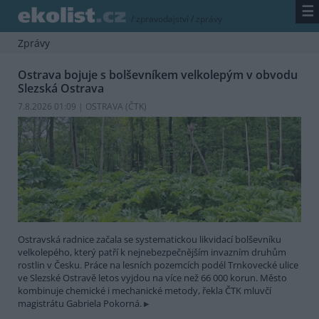
☰
/
zpravodajství
/
zprávy
Zprávy
Ostrava bojuje s bolševníkem velkolepým v obvodu
Slezská Ostrava
7.8.2026 01:09 | OSTRAVA (
ČTK
)
Ostravská radnice začala se systematickou likvidací bolševníku
velkolepého, který patří k nejnebezpečnějším invazním druhům
rostlin v Česku. Práce na lesních pozemcích podél Trnkovecké ulice
ve Slezské Ostravě letos vyjdou na více než 66 000 korun. Město
kombinuje chemické i mechanické metody, řekla ČTK mluvčí
magistrátu Gabriela Pokorná.