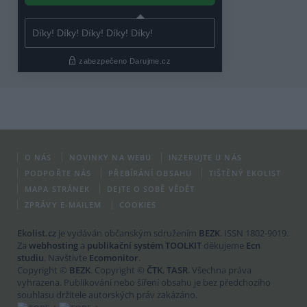
O NÁS
NOVINKY NA WEBU
INZERUJTE U NÁS
PODPOŘTE NÁS
PŘEBÍRÁNÍ OBSAHU
TIŠTĚNÝ EKOLIST
MAPA STRÁNEK
DEJTE O SOBĚ VĚDĚT
ZPRÁVY E-MAILEM
COOKIES
Ekolist.cz
je vydáván občanským sdružením
BEZK
. ISSN 1802-9019.
Za
webhosting
a
publikační systém TOOLKIT
děkujeme
Ecn
studiu
. Navštivte
Ecomonitor
.
Copyright ©
BEZK
. Copyright ©
ČTK
,
TASR
. Všechna práva
vyhrazena. Publikování nebo šíření obsahu je bez předchozího
souhlasu držitele autorských práv zakázáno.