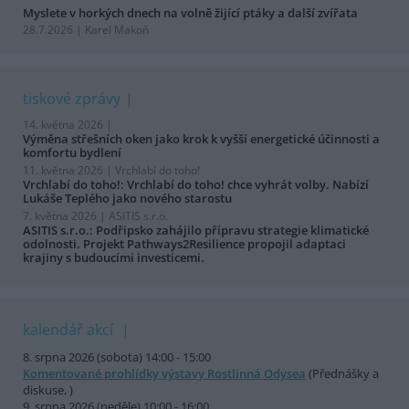
Myslete v horkých dnech na volně žijící ptáky a další zvířata
28.7.2026 | Karel Makoň
tiskové zprávy
14. května 2026 |
Výměna střešních oken jako krok k vyšší energetické účinnosti a
komfortu bydlení
11. května 2026 |
Vrchlabí do toho!
Vrchlabí do toho!: Vrchlabí do toho! chce vyhrát volby. Nabízí
Lukáše Teplého jako nového starostu
7. května 2026 |
ASITIS s.r.o.
ASITIS s.r.o.: Podřipsko zahájilo přípravu strategie klimatické
odolnosti. Projekt Pathways2Resilience propojil adaptaci
krajiny s budoucími investicemi.
kalendář akcí
8. srpna 2026 (sobota) 14:00 - 15:00
Komentované prohlídky výstavy Rostlinná Odysea
(Přednášky a
diskuse, )
9. srpna 2026 (neděle) 10:00 - 16:00