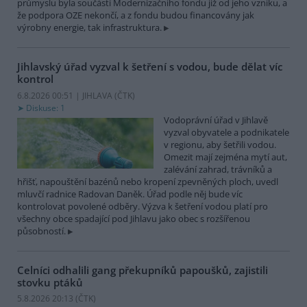
průmyslu byla součástí Modernizačního fondu již od jeho vzniku, a
že podpora OZE nekončí, a z fondu budou financovány jak
výrobny energie, tak infrastruktura.
Jihlavský úřad vyzval k šetření s vodou, bude dělat víc
kontrol
6.8.2026 00:51 | JIHLAVA (
ČTK
)
Diskuse: 1
Vodoprávní úřad v Jihlavě
vyzval obyvatele a podnikatele
v regionu, aby šetřili vodou.
Omezit mají zejména mytí aut,
zalévání zahrad, trávníků a
hřišť, napouštění bazénů nebo kropení zpevněných ploch, uvedl
mluvčí radnice Radovan Daněk. Úřad podle něj bude víc
kontrolovat povolené odběry. Výzva k šetření vodou platí pro
všechny obce spadající pod Jihlavu jako obec s rozšířenou
působností.
Celníci odhalili gang překupníků papoušků, zajistili
stovku ptáků
5.8.2026 20:13 (
ČTK
)