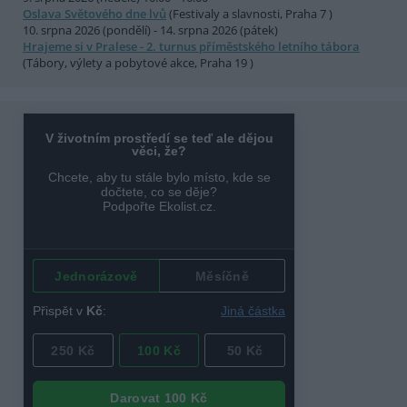
Oslava Světového dne lvů
(Festivaly a slavnosti, Praha 7 )
10. srpna 2026 (pondělí) - 14. srpna 2026 (pátek)
Hrajeme si v Pralese - 2. turnus příměstského letního tábora
(Tábory, výlety a pobytové akce, Praha 19 )