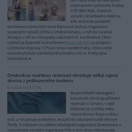
Do Prahy dnes dorazili jezdci
mezinárodní cyklistické štafety
COP Bike Ride. Účastníci
vyrazili z brazilského Belému,
kde se konala poslední
konference smluvních stran Rámcové úmluvy Organizace
spojených národů (OSN) o změně klimatu, a míří do turecké
Antalye, v níž se v listopadu uskuteční 31. konference. Cílem
cyklistů je dopravit na konferenci
deset návrhů
na podporu
cyklistické dopravy. V Praze stráví necelé tři dny. Včera večer
osobně přivítala náměstkyně primátora hl. m. Prahy Jana
Komrsková.
Ománskou mořskou rezervaci ohrožuje velká ropná
skvrna z poškozeného tankeru
6.8.2026 15:03 (
ČTK
)
Bezprostřední ekologická
katastrofa ohrožuje přírodní
rezervaci v Ománu, v jejíž
blízkosti se rozšířila velká
ropná skvrna. Ropa unikla z
lodi, u níž panuje podezření, že patří do takzvané ruské stínové
flotily. S odkazem na sdělení ekologické organizace Greenpeace a
nizozemské nevládní organizace PAX o tom dnes informovala