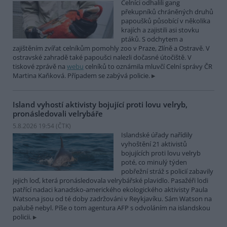
Celníci odhalili gang
překupníků chráněných druhů
papoušků působící v několika
krajích a zajistili asi stovku
ptáků. S odchytem a
zajištěním zvířat celníkům pomohly zoo v Praze, Zlíně a Ostravě. V
ostravské zahradě také papoušci nalezli dočasné útočiště. V
tiskové zprávě na
webu
celníků to oznámila mluvčí Celní správy ČR
Martina Kaňková. Případem se zabývá policie.
Island vyhostí aktivisty bojující proti lovu velryb,
pronásledovali velrybáře
5.8.2026 19:54 (
ČTK
)
Islandské úřady nařídily
vyhoštění 21 aktivistů
bojujících proti lovu velryb
poté, co minulý týden
pobřežní stráž s policií zabavily
jejich loď, která pronásledovala velrybářské plavidlo. Pasažéři lodi
patřící nadaci kanadsko-amerického ekologického aktivisty Paula
Watsona jsou od té doby zadržováni v Reykjavíku. Sám Watson na
palubě nebyl. Píše o tom agentura AFP s odvoláním na islandskou
policii.