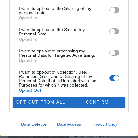
I want to opt-out of the Sharing of my
personal data.
Potok Bylanka v Pardubicích vyschl. Městský obvod
Opted In
chce, aby Povodí Labe vyčistilo koryto
5.8.2026 10:26 | PARDUBICE (
ČTK
)
I want to opt-out of the Sale of my
Diskuse: 1
Personal Data.
Potok Bylanka v Pardubicích v
Opted In
důsledku dlouhodobě nízkých
průtoků a suchého počasí
I want to opt-out of processing my
Personal Data for Targeted Advertising.
vyschl. Městský obvod VI chce
Opted In
využít období bez vody k
vyčištění koryta, a obrátil se proto se žádostí na správce toku,
I want to opt-out of Collection, Use,
Povodí Labe. Organizace ale požadavek odmítla s tím, že údržbu
Retention, Sale, and/or Sharing of my
dělala už v červnu a další zásah v tuto chvíli neplánuje, zjistila ČTK.
Personal Data that Is Unrelated with the
Purposes for which it was collected.
Opted Out
Červený chce peníze ušetřené za rekultivaci rozdělit
OPT OUT FROM ALL
CONFIRM
obcím podle původní dohody
5.8.2026 01:29 (
ČTK
)
Diskuse: 2
Data Deletion
Data Access
Privacy Policy
Ministr životního prostředí
Igor Červený (Motoristé) chce
peníze, které Severní