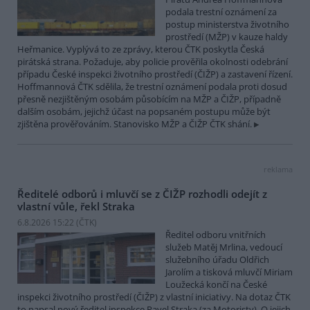
podala trestní oznámení za
postup ministerstva životního
prostředí (MŽP) v kauze haldy
Heřmanice. Vyplývá to ze zprávy, kterou ČTK poskytla Česká
pirátská strana. Požaduje, aby policie prověřila okolnosti odebrání
případu České inspekci životního prostředí (ČIŽP) a zastavení řízení.
Hoffmannová ČTK sdělila, že trestní oznámení podala proti dosud
přesně nezjištěným osobám působícím na MŽP a ČIŽP, případně
dalším osobám, jejichž účast na popsaném postupu může být
zjištěna prověřováním. Stanovisko MŽP a ČIŽP ČTK shání.
reklama
Ředitelé odborů i mluvčí se z ČIŽP rozhodli odejít z
vlastní vůle, řekl Straka
6.8.2026 15:22 (
ČTK
)
Ředitel odboru vnitřních
služeb Matěj Mrlina, vedoucí
služebního úřadu Oldřich
Jarolím a tisková mluvčí Miriam
Loužecká končí na České
inspekci životního prostředí (ČIŽP) z vlastní iniciativy. Na dotaz ČTK
to napsal nový ředitel inspekce Pavel Straka (za Motoristy). O jejich