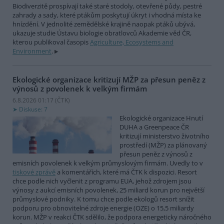
Biodiverzitě prospívají také staré stodoly, otevřené půdy, pestré
zahrady a sady, které ptákům poskytují úkryt i vhodná místa ke
hnízdění. V jednolité zemědělské krajině naopak ptáků ubývá,
ukazuje studie Ústavu biologie obratlovců Akademie věd ČR,
kterou publikoval časopis
Agriculture, Ecosystems and
Environment
.
Ekologické organizace kritizují MŽP za přesun peněz z
výnosů z povolenek k velkým firmám
6.8.2026 01:17 (
ČTK
)
Diskuse: 7
Ekologické organizace Hnutí
DUHA a Greenpeace ČR
kritizují ministerstvo životního
prostředí (MŽP) za plánovaný
přesun peněz z výnosů z
emisních povolenek k velkým průmyslovým firmám. Uvedly to v
tiskové zprávě
a komentářích, které má ČTK k dispozici. Resort
chce podle nich vyčlenit z programu EUA, jehož zdrojem jsou
výnosy z aukcí emisních povolenek, 25 miliard korun pro největší
průmyslové podniky. K tomu chce podle ekologů resort snížit
podporu pro obnovitelné zdroje energie (OZE) o 15,5 miliardy
korun. MŽP v reakci ČTK sdělilo, že podpora energeticky náročného