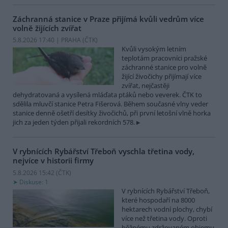
Záchranná stanice v Praze přijímá kvůli vedrům více
volně žijících zvířat
5.8.2026 17:40 | PRAHA (
ČTK
)
Kvůli vysokým letním
teplotám pracovníci pražské
záchranné stanice pro volně
žijící živočichy přijímají více
zvířat, nejčastěji
dehydratovaná a vysílená mláďata ptáků nebo veverek. ČTK to
sdělila mluvčí stanice Petra Fišerová. Během současné vlny veder
stanice denně ošetří desítky živočichů, při první letošní vlně horka
jich za jeden týden přijali rekordních 578.
V rybnících Rybářství Třeboň vyschla třetina vody,
nejvíce v historii firmy
5.8.2026 15:42 (
ČTK
)
Diskuse: 1
V rybnících Rybářství Třeboň,
které hospodaří na 8000
hektarech vodní plochy, chybí
více než třetina vody. Oproti
běžnému zdržovaném objemu