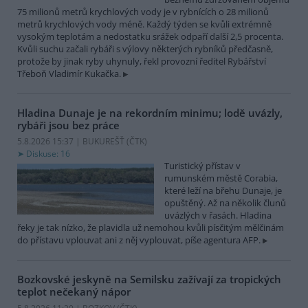
75 milionů metrů krychlových vody je v rybnících o 28 milionů
metrů krychlových vody méně. Každý týden se kvůli extrémně
vysokým teplotám a nedostatku srážek odpaří další 2,5 procenta.
Kvůli suchu začali rybáři s výlovy některých rybníků předčasně,
protože by jinak ryby uhynuly, řekl provozní ředitel Rybářství
Třeboň Vladimír Kukačka.
Hladina Dunaje je na rekordním minimu; lodě uvázly,
rybáři jsou bez práce
5.8.2026 15:37 | BUKUREŠŤ (
ČTK
)
Diskuse: 16
Turistický přístav v
rumunském městě Corabia,
které leží na břehu Dunaje, je
opuštěný. Až na několik člunů
uvázlých v řasách. Hladina
řeky je tak nízko, že plavidla už nemohou kvůli písčitým mělčinám
do přístavu vplouvat ani z něj vyplouvat, píše agentura AFP.
Bozkovské jeskyně na Semilsku zažívají za tropických
teplot nečekaný nápor