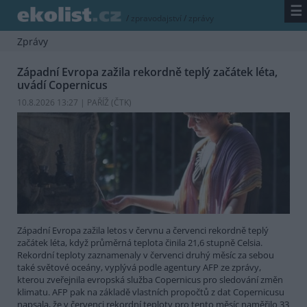
☰
/
zpravodajství
/
zprávy
Zprávy
Západní Evropa zažila rekordně teplý začátek léta,
uvádí Copernicus
10.8.2026 13:27 | PAŘÍŽ (
ČTK
)
Západní Evropa zažila letos v červnu a červenci rekordně teplý
začátek léta, když průměrná teplota činila 21,6 stupně Celsia.
Rekordní teploty zaznamenaly v červenci druhý měsíc za sebou
také světové oceány, vyplývá podle agentury AFP ze zprávy,
kterou zveřejnila evropská služba Copernicus pro sledování změn
klimatu. AFP pak na základě vlastních propočtů z dat Copernicusu
napsala, že v červenci rekordní teploty pro tento měsíc naměřilo 33