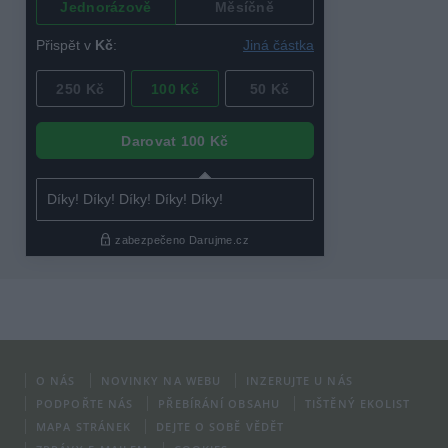
O NÁS
NOVINKY NA WEBU
INZERUJTE U NÁS
PODPOŘTE NÁS
PŘEBÍRÁNÍ OBSAHU
TIŠTĚNÝ EKOLIST
MAPA STRÁNEK
DEJTE O SOBĚ VĚDĚT