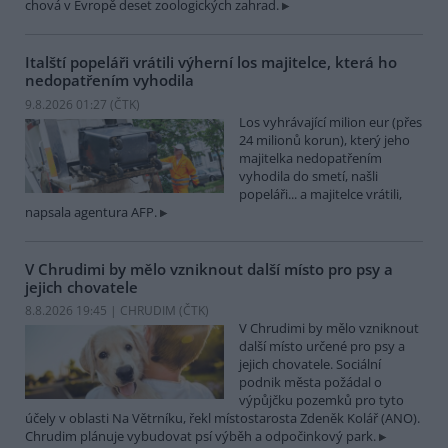
chová v Evropě deset zoologických zahrad.
Italští popeláři vrátili výherní los majitelce, která ho
nedopatřením vyhodila
9.8.2026 01:27 (
ČTK
)
Los vyhrávající milion eur (přes
24 milionů korun), který jeho
majitelka nedopatřením
vyhodila do smetí, našli
popeláři... a majitelce vrátili,
napsala agentura AFP.
V Chrudimi by mělo vzniknout další místo pro psy a
jejich chovatele
8.8.2026 19:45 | CHRUDIM (
ČTK
)
V Chrudimi by mělo vzniknout
další místo určené pro psy a
jejich chovatele. Sociální
podnik města požádal o
výpůjčku pozemků pro tyto
účely v oblasti Na Větrníku, řekl místostarosta Zdeněk Kolář (ANO).
Chrudim plánuje vybudovat psí výběh a odpočinkový park.