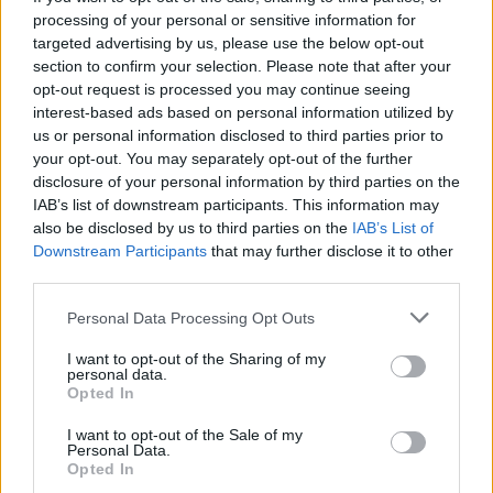
vychrlila sicilská sopka Etna,
processing of your personal or sensitive information for
jedna z nejaktivnějších sopek
targeted advertising by us, please use the below opt-out
světa, přiměly dnes letiště v
section to confirm your selection. Please note that after your
Katánii pozastavit přílety
letadel, uvedla agentura AFP.
opt-out request is processed you may continue seeing
interest-based ads based on personal information utilized by
us or personal information disclosed to third parties prior to
V brazilském regionálním parlamentu měli nezvanou
your opt-out. You may separately opt-out of the further
návštěvu - skupinu kapybar
disclosure of your personal information by third parties on the
8.8.2026 11:40 (
ČTK
)
IAB’s list of downstream participants. This information may
Diskuse: 1
also be disclosed by us to third parties on the
IAB’s List of
V brazilském státě Mato
Downstream Participants
that may further disclose it to other
Grosso museli minulý týden v
third parties.
regionálním parlamentu
přerušit jednání poté, co
budovy vniklo několik
Personal Data Processing Opt Outs
kapybar. Skupina největších hlodavců světa do budovy
vstoupila
hlavním vchodem, informovala agentura AP.
I want to opt-out of the Sharing of my
personal data.
Opted In
Znojmo uvažuje o holubníku i krmivu s látkou
I want to opt-out of the Sale of my
omezující rozmnožování holubů
Personal Data.
8.8.2026 11:31 | ZNOJMO (
ČTK
)
Opted In
Znojmo zjišťuje, jak snížit počty