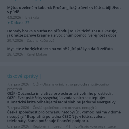
Mýtus o zeleném koberci: Proč anglický trávník v létě zabíjí život
v půdě
4.8.2026 | Jan Skala
Diskuse: 37
Dopady horka a sucha na přírodu jsou kritické. ČSOP ukazuje,
jak může žíznivé krajině a živočichům pomoci veřejnost i obce
29.7.2026 | Zuzana Kučerová
Myslete v horkých dnech na volně žijící ptáky a další zvířata
28.7.2026 | Karel Makoň
tiskové zprávy
7. srpna 2026 |
OIŽP- Občanská iniciativa pro ochranu životního
prostředí
OIŽP- Občanská iniciativa pro ochranu životního prostředí :
OIŽP: Evropské řeky vysychají a voda v nich se otepluje:
Klimatická krize odhaluje zásadní slabinu jaderné energetiky
7. srpna 2026 |
Česká společnost pro ochranu netopýrů
Česká společnost pro ochranu netopýrů: „Pomoc, máme v domě
netopýry!“ Bezplatná poradna ČESON je v létě zavalena
telefonáty. Sama potřebuje finanční podporu.
6. srpna 2026 |
Regionální muzeum Mělník, příspěvková organizace