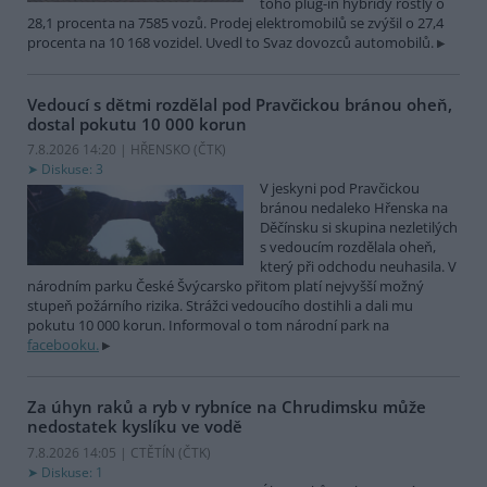
toho plug-in hybridy rostly o
28,1 procenta na 7585 vozů. Prodej elektromobilů se zvýšil o 27,4
procenta na 10 168 vozidel. Uvedl to Svaz dovozců automobilů.
Vedoucí s dětmi rozdělal pod Pravčickou bránou oheň,
dostal pokutu 10 000 korun
7.8.2026 14:20 | HŘENSKO (
ČTK
)
Diskuse: 3
V jeskyni pod Pravčickou
bránou nedaleko Hřenska na
Děčínsku si skupina nezletilých
s vedoucím rozdělala oheň,
který při odchodu neuhasila. V
národním parku České Švýcarsko přitom platí nejvyšší možný
stupeň požárního rizika. Strážci vedoucího dostihli a dali mu
pokutu 10 000 korun. Informoval o tom národní park na
facebooku.
Za úhyn raků a ryb v rybníce na Chrudimsku může
nedostatek kyslíku ve vodě
7.8.2026 14:05 | CTĚTÍN (
ČTK
)
Diskuse: 1