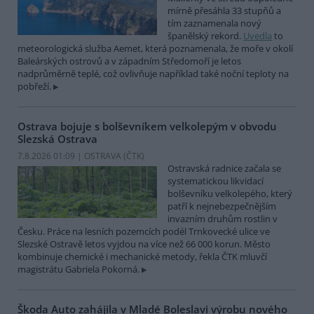
mírně přesáhla 33 stupňů a
tím zaznamenala nový
španělský rekord.
Uvedla
to
meteorologická služba Aemet, která poznamenala, že moře v okolí
Baleárských ostrovů a v západním Středomoří je letos
nadprůměrně teplé, což ovlivňuje například také noční teploty na
pobřeží.
Ostrava bojuje s bolševníkem velkolepým v obvodu
Slezská Ostrava
7.8.2026 01:09 | OSTRAVA (
ČTK
)
Ostravská radnice začala se
systematickou likvidací
bolševníku velkolepého, který
patří k nejnebezpečnějším
invazním druhům rostlin v
Česku. Práce na lesních pozemcích podél Trnkovecké ulice ve
Slezské Ostravě letos vyjdou na více než 66 000 korun. Město
kombinuje chemické i mechanické metody, řekla ČTK mluvčí
magistrátu Gabriela Pokorná.
Škoda Auto zahájila v Mladé Boleslavi výrobu nového