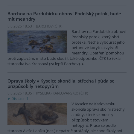
Barchov na Pardubicku obnoví Podolský potok, bude
mít meandry
8.8.2026 18:53 | BARCHOV (
ČTK
)
Barchov na Pardubicku obnoví
Podolský potok, který obcí
protéká. Nechá vybourat jeho
betonové koryto a vytvoří
meandry. Opatření pomohou
proti záplavám, místo bude sloužit také odpočinku. ČTK to řekla
starostka Iva Krebsová (za lepší Barchov).
Oprava školy v Kyselce skončila, střecha i půda se
přizpůsobily netopýrům
8.8.2026 18:35 | KYSELKA (KARLOVARSKO) (
ČTK
)
Diskuse: 1
V Kyselce na Karlovarsku
skončila oprava školní střechy
a půdy, které se musely
přizpůsobit stovkám
netopýrů. Práce se podle
starosty Aleše Labíka (nez.) nepatrně protáhly, ale chod školy ani