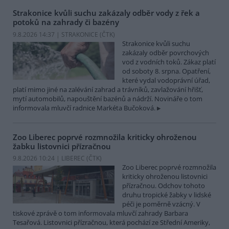
Strakonice kvůli suchu zakázaly odběr vody z řek a
potoků na zahrady či bazény
9.8.2026 14:37 | STRAKONICE (
ČTK
)
Strakonice kvůli suchu
zakázaly odběr povrchových
vod z vodních toků. Zákaz platí
od soboty 8. srpna. Opatření,
které vydal vodoprávní úřad,
platí mimo jiné na zalévání zahrad a trávníků, zavlažování hřišť,
mytí automobilů, napouštění bazénů a nádrží. Novináře o tom
informovala mluvčí radnice Markéta Bučoková.
Zoo Liberec poprvé rozmnožila kriticky ohroženou
žabku listovnici přízračnou
9.8.2026 10:24 | LIBEREC (
ČTK
)
Zoo Liberec poprvé rozmnožila
kriticky ohroženou listovnici
přízračnou. Odchov tohoto
druhu tropické žabky v lidské
péči je poměrně vzácný. V
tiskové zprávě o tom informovala mluvčí zahrady Barbara
Tesařová. Listovnici přízračnou, která pochází ze Střední Ameriky,