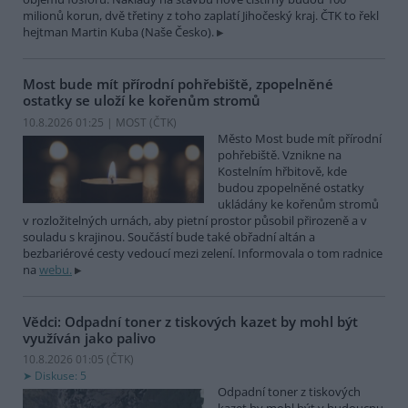
milionů korun, dvě třetiny z toho zaplatí Jihočeský kraj. ČTK to řekl
hejtman Martin Kuba (Naše Česko).
Most bude mít přírodní pohřebiště, zpopelněné
ostatky se uloží ke kořenům stromů
10.8.2026 01:25 | MOST (
ČTK
)
Město Most bude mít přírodní
pohřebiště. Vznikne na
Kostelním hřbitově, kde
budou zpopelněné ostatky
ukládány ke kořenům stromů
v rozložitelných urnách, aby pietní prostor působil přirozeně a v
souladu s krajinou. Součástí bude také obřadní altán a
bezbariérové cesty vedoucí mezi zelení. Informovala o tom radnice
na
webu.
Vědci: Odpadní toner z tiskových kazet by mohl být
využíván jako palivo
10.8.2026 01:05 (
ČTK
)
Diskuse: 5
Odpadní toner z tiskových