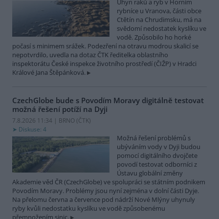
Úhyn raků a ryb v Horním
rybníce u Vranova, části obce
Ctětín na Chrudimsku, má na
svědomí nedostatek kyslíku ve
vodě. Způsobilo ho horké
počasí s minimem srážek. Podezření na otravu modrou skalicí se
nepotvrdilo, uvedla na dotaz ČTK ředitelka oblastního
inspektorátu České inspekce životního prostředí (ČIŽP) v Hradci
Králové Jana Štěpánková.
CzechGlobe bude s Povodím Moravy digitálně testovat
možná řešení potíží na Dyji
7.8.2026 11:34 | BRNO (
ČTK
)
Diskuse: 4
Možná řešení problémů s
ubýváním vody v Dyji budou
pomocí digitálního dvojčete
povodí testovat odborníci z
Ústavu globální změny
Akademie věd ČR (CzechGlobe) ve spolupráci se státním podnikem
Povodím Moravy. Problémy jsou nyní zejména v dolní části Dyje.
Na přelomu června a července pod nádrží Nové Mlýny uhynuly
ryby kvůli nedostatku kyslíku ve vodě způsobenému
přemnožením sinic.