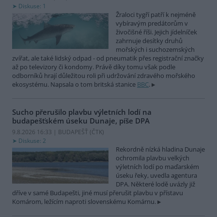
Diskuse: 1
Žraloci tygří patří k nejméně
vybíravým predátorům v
živočišné říši. Jejich jídelníček
zahrnuje desítky druhů
mořských i suchozemských
zvířat, ale také lidský odpad - od pneumatik přes registrační značky
až po televizory či kondomy. Právě díky tomu však podle
odborníků hrají důležitou roli při udržování zdravého mořského
ekosystému. Napsala o tom britská stanice
BBC
.
Sucho přerušilo plavbu výletních lodí na
budapešťském úseku Dunaje, píše DPA
9.8.2026 16:33 | BUDAPEŠŤ (
ČTK
)
Diskuse: 2
Rekordně nízká hladina Dunaje
ochromila plavbu velkých
výletních lodí po maďarském
úseku řeky, uvedla agentura
DPA. Některé lodě uvázly již
dříve v samé Budapešti, jiné musí přerušit plavbu v přístavu
Komárom, ležícím naproti slovenskému Komárnu.