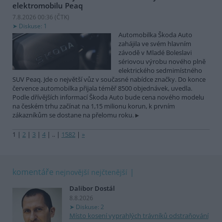
elektromobilu Peaq
7.8.2026 00:36 (
ČTK
)
Diskuse: 1
Automobilka Škoda Auto
zahájila ve svém hlavním
závodě v Mladé Boleslavi
sériovou výrobu nového plně
elektrického sedmimístného
SUV Peaq. Jde o největší vůz v současné nabídce značky. Do konce
července automobilka přijala téměř 8500 objednávek, uvedla.
Podle dřívějších informací Škoda Auto bude cena nového modelu
na českém trhu začínat na 1,15 milionu korun, k prvním
zákazníkům se dostane na přelomu roku.
1
|
2
|
3
|
4
|
..
|
1582
|
»
komentáře
nejnovější
nejčtenější
Dalibor Dostál
8.8.2026
Diskuse: 2
Místo kosení vyprahlých trávníků odstraňování