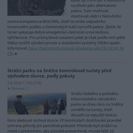
kazet by mohl být v budoucnu
využíván jako alternativní
palivo. Tuto možnost
otestovali vědci z Národního
centra kompetence BIOCIRKL, kteří ze směsi odpadního
tonerového prášku a čistírenských kalů vytvořili pelety. Zjistili, že
toner vykazuje dobré energetické vlastnosti a má slušnou
výhřevnost. Pro průmyslové nasazení pelet je však podle nich ještě
třeba rozšířit výrobní proces o standardní systémy čištění spalin,
informoval
Ústav chemických procesů Akademie věd ČR (ÚCHP AV
ČR)
.
Strážci parku na Sněžce kontrolovali turisty před
východem slunce, padly pokuty
9.8.2026 17:06 (
ČTK
)
Diskuse: 2
Strážci českého a polského
Krkonošského národního
parku se dnes ráno na Sněžce
zaměřili na turisty, kteří
dorazili na nejvyšší českou
horu sledovat východ slunce. Při kontrolách dodržování pravidel
ochrany přírody jim pomáhali policisté. Přestože byli strážci na
místě s předstihem, aby působili preventivně, museli řešit 23