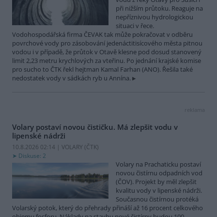
při nižším průtoku. Reaguje na
nepříznivou hydrologickou
situaci v řece.
Vodohospodářská firma ČEVAK tak může pokračovat v odběru
povrchové vody pro zásobování jedenáctitisícového města pitnou
vodou i v případě, že průtok v Otavě klesne pod dosud stanovený
limit 2,23 metru krychlových za vteřinu. Po jednání krajské komise
pro sucho to ČTK řekl hejtman Kamal Farhan (ANO). Řešila také
nedostatek vody v sádkách ryb u Annína.
reklama
Volary postaví novou čističku. Má zlepšit vodu v
lipenské nádrži
10.8.2026 02:14 | VOLARY (
ČTK
)
Diskuse: 2
Volary na Prachaticku postaví
novou čistírnu odpadních vod
(ČOV). Projekt by měl zlepšit
kvalitu vody v lipenské nádrži.
Současnou čistírnou protéká
Volarský potok, který do přehrady přináší až 16 procent celkového
objemu fosforu. Náklady na stavbu nové čistírny budou 100