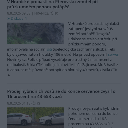
V Hranické propasti na Přerovsku zemřel při
průzkumném ponoru potápěč
8.8.2026 09:58 | HRANICE (
ČTK
)
Diskuse: 1
V Hranické propasti, nejhlubší
zatopené jeskyni na světě,
zemřel potápěč. Tragická
událost se stala ve středu při
průzkumném ponoru,
informovala na sociální
síti
Speleologická záchranná služba. Tělo
bylo vyzvednuto z hloubky 186 metrů. Na případ upozornil
server
Novinky.cz. Policie případ vyšetřuje pro trestný čin usmrcení z
nedbalosti, řekla ČTK policejní mluvčí Miluše Zajícová. Muž, hasič z
Kladna, se měl původně potopit do hloubky 40 metrů, zjistila ČTK.
Prodej hybridních vozů se do konce července zvýšil o
16 procent na 43 653 vozů
8.8.2026 01:18 (
ČTK
)
Prodej nových aut s hybridním
pohonem od ledna do konce
července vzrostl o 16,3
procenta na 43 653 vozů. Z