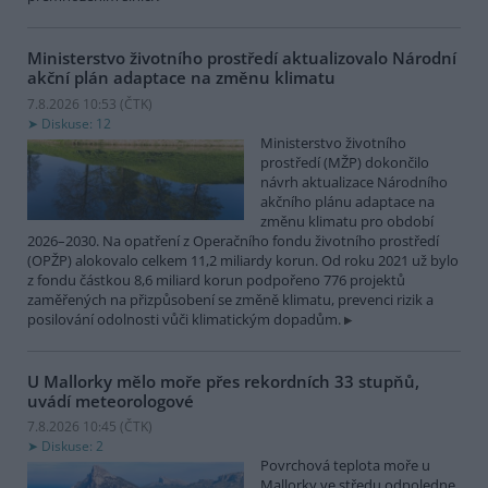
Ministerstvo životního prostředí aktualizovalo Národní
akční plán adaptace na změnu klimatu
7.8.2026 10:53 (
ČTK
)
Diskuse: 12
Ministerstvo životního
prostředí (MŽP) dokončilo
návrh aktualizace Národního
akčního plánu adaptace na
změnu klimatu pro období
2026–2030. Na opatření z Operačního fondu životního prostředí
(OPŽP) alokovalo celkem 11,2 miliardy korun. Od roku 2021 už bylo
z fondu částkou 8,6 miliard korun podpořeno 776 projektů
zaměřených na přizpůsobení se změně klimatu, prevenci rizik a
posilování odolnosti vůči klimatickým dopadům.
U Mallorky mělo moře přes rekordních 33 stupňů,
uvádí meteorologové
7.8.2026 10:45 (
ČTK
)
Diskuse: 2
Povrchová teplota moře u
Mallorky ve středu odpoledne