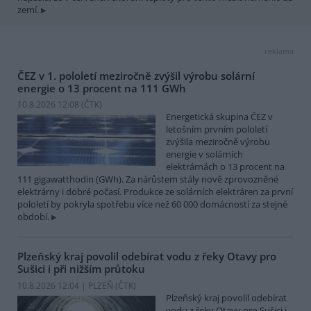
zemí.
reklama
ČEZ v 1. pololetí meziročně zvýšil výrobu solární
energie o 13 procent na 111 GWh
10.8.2026 12:08 (
ČTK
)
Energetická skupina ČEZ v
letošním prvním pololetí
zvýšila meziročně výrobu
energie v solárních
elektrárnách o 13 procent na
111 gigawatthodin (GWh). Za nárůstem stály nově zprovozněné
elektrárny i dobré počasí. Produkce ze solárních elektráren za první
pololetí by pokryla spotřebu více než 60 000 domácností za stejné
období.
Plzeňský kraj povolil odebírat vodu z řeky Otavy pro
Sušici i při nižším průtoku
10.8.2026 12:04 | PLZEŇ (
ČTK
)
Plzeňský kraj povolil odebírat
vodu z řeky Otavy pro Sušici i