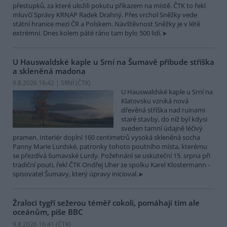
přestupků, za které uložili pokutu příkazem na místě. ČTK to řekl
mluvčí Správy KRNAP Radek Drahný. Přes vrchol Sněžky vede
státní hranice mezi ČR a Polskem. Návštěvnost Sněžky je v létě
extrémní. Dnes kolem páté ráno tam bylo 500 lidí.
U Hauswaldské kaple u Srní na Šumavě přibude stříška
a skleněná madona
9.8.2026 16:42 | SRNÍ (
ČTK
)
U Hauswaldské kaple u Srní na
Klatovsku vzniká nová
dřevěná stříška nad ruinami
staré stavby, do níž byl kdysi
sveden tamní údajně léčivý
pramen. Interiér doplní 160 centimetrů vysoká skleněná socha
Panny Marie Lurdské, patronky tohoto poutního místa, kterému
se přezdívá šumavské Lurdy. Požehnání se uskuteční 15. srpna při
tradiční pouti, řekl ČTK Ondřej Uher ze spolku Karel Klostermann -
spisovatel Šumavy, který úpravy inicioval.
Žraloci tygří sežerou téměř cokoli, pomáhají tím ale
oceánům, píše BBC
9.8.2026 16:41 (
ČTK
)