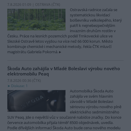
7.8.2026 01:09 | OSTRAVA (
ČTK
)
Ostravská radnice začala se
systematickou likvidací
bolševníku velkolepého, který
patří k nejnebezpečnějším
invazním druhům rostlin v
Česku. Práce na lesních pozemcích podél Trnkovecké ulice ve
Slezské Ostravě letos vyjdou na více než 66 000 korun. Město
kombinuje chemické i mechanické metody, řekla ČTK mluvčí
magistrátu Gabriela Pokorná.
Škoda Auto zahájila v Mladé Boleslavi výrobu nového
elektromobilu Peaq
7.8.2026 00:36 (
ČTK
)
Diskuse: 1
Automobilka Škoda Auto
zahájila ve svém hlavním
závodě v Mladé Boleslavi
sériovou výrobu nového plně
elektrického sedmimístného
SUV Peaq. Jde o největší vůz v současné nabídce značky. Do konce
července automobilka přijala téměř 8500 objednávek, uvedla.
Podle dřívějších informací Škoda Auto bude cena nového modelu