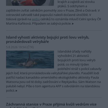
krajích a zajistili asi stovku
ptáků. S odchytem a
zajištěním zvířat celníkům pomohly zoo v Praze, Zlíně a Ostravě. V
ostravské zahradě také papoušci nalezli dočasné útočiště. V
tiskové zprávě na
webu
celníků to oznámila mluvčí Celní správy ČR
Martina Kaňková. Případem se zabývá policie.
Island vyhostí aktivisty bojující proti lovu velryb,
pronásledovali velrybáře
5.8.2026 19:54 (
ČTK
)
Islandské úřady nařídily
vyhoštění 21 aktivistů
bojujících proti lovu velryb
poté, co minulý týden
pobřežní stráž s policií zabavily
jejich loď, která pronásledovala velrybářské plavidlo. Pasažéři lodi
patřící nadaci kanadsko-amerického ekologického aktivisty Paula
Watsona jsou od té doby zadržováni v Reykjavíku. Sám Watson na
palubě nebyl. Píše o tom agentura AFP s odvoláním na islandskou
policii.
Záchranná stanice v Praze přijímá kvůli vedrům více