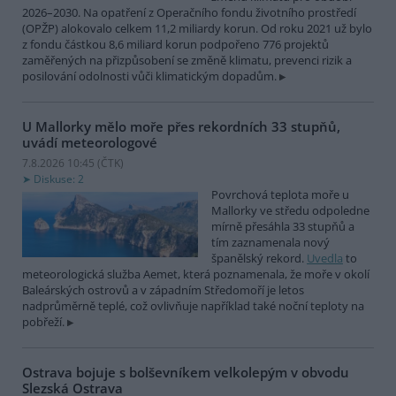
2026–2030. Na opatření z Operačního fondu životního prostředí
(OPŽP) alokovalo celkem 11,2 miliardy korun. Od roku 2021 už bylo
z fondu částkou 8,6 miliard korun podpořeno 776 projektů
zaměřených na přizpůsobení se změně klimatu, prevenci rizik a
posilování odolnosti vůči klimatickým dopadům.
U Mallorky mělo moře přes rekordních 33 stupňů,
uvádí meteorologové
7.8.2026 10:45 (
ČTK
)
Diskuse: 2
Povrchová teplota moře u
Mallorky ve středu odpoledne
mírně přesáhla 33 stupňů a
tím zaznamenala nový
španělský rekord.
Uvedla
to
meteorologická služba Aemet, která poznamenala, že moře v okolí
Baleárských ostrovů a v západním Středomoří je letos
nadprůměrně teplé, což ovlivňuje například také noční teploty na
pobřeží.
Ostrava bojuje s bolševníkem velkolepým v obvodu
Slezská Ostrava