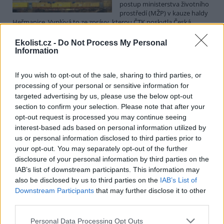
postup ministerstva životního
prostředí (MŽP) v kauze haldy
Heřmanice. Vyplývá to ze zprávy, kterou ČTK poskytla Česká
pirátská strana. Požaduje, aby policie prověřila okolnosti odebrání
případu České inspekci životního prostředí (ČIŽP) a zastavení řízení.
Ekolist.cz -
Do Not Process My Personal
Hoffmannová ČTK sdělila, že trestní oznámení podala proti dosud
Information
přesně nezjištěným osobám působícím na MŽP a ČIŽP, případně
dalším osobám, jejichž účast na popsaném postupu může být
If you wish to opt-out of the sale, sharing to third parties, or
zjištěna prověřováním. Stanovisko MŽP a ČIŽP ČTK shání.
processing of your personal or sensitive information for
targeted advertising by us, please use the below opt-out
Ředitelé odborů i mluvčí se z ČIŽP rozhodli odejít z
section to confirm your selection. Please note that after your
vlastní vůle, řekl Straka
opt-out request is processed you may continue seeing
6.8.2026 15:22 (
ČTK
)
interest-based ads based on personal information utilized by
Diskuse: 1
us or personal information disclosed to third parties prior to
Ředitel odboru vnitřních
your opt-out. You may separately opt-out of the further
služeb Matěj Mrlina, vedoucí
disclosure of your personal information by third parties on the
služebního úřadu Oldřich
IAB’s list of downstream participants. This information may
Jarolím a tisková mluvčí Miriam
Loužecká končí na České
also be disclosed by us to third parties on the
IAB’s List of
inspekci životního prostředí (ČIŽP) z vlastní iniciativy. Na dotaz ČTK
Downstream Participants
that may further disclose it to other
to napsal nový ředitel inspekce Pavel Straka (za Motoristy). O jejich
third parties.
plánovaných odchodech
informovaly
v pondělí Seznam Zprávy.
Podle něj tak končí dva z pěti ředitelů odborů na ČIŽP.
Personal Data Processing Opt Outs