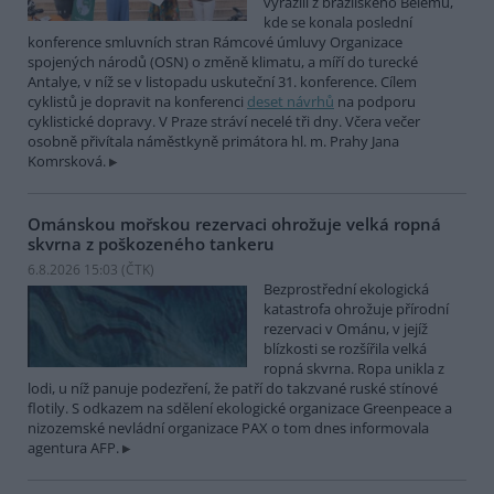
vyrazili z brazilského Belému,
kde se konala poslední
konference smluvních stran Rámcové úmluvy Organizace
spojených národů (OSN) o změně klimatu, a míří do turecké
Antalye, v níž se v listopadu uskuteční 31. konference. Cílem
cyklistů je dopravit na konferenci
deset návrhů
na podporu
cyklistické dopravy. V Praze stráví necelé tři dny. Včera večer
osobně přivítala náměstkyně primátora hl. m. Prahy Jana
Komrsková.
Ománskou mořskou rezervaci ohrožuje velká ropná
skvrna z poškozeného tankeru
6.8.2026 15:03 (
ČTK
)
Bezprostřední ekologická
katastrofa ohrožuje přírodní
rezervaci v Ománu, v jejíž
blízkosti se rozšířila velká
ropná skvrna. Ropa unikla z
lodi, u níž panuje podezření, že patří do takzvané ruské stínové
flotily. S odkazem na sdělení ekologické organizace Greenpeace a
nizozemské nevládní organizace PAX o tom dnes informovala
agentura AFP.