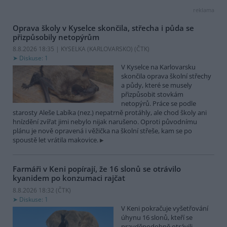
reklama
Oprava školy v Kyselce skončila, střecha i půda se
přizpůsobily netopýrům
8.8.2026 18:35 | KYSELKA (KARLOVARSKO) (
ČTK
)
Diskuse: 1
V Kyselce na Karlovarsku
skončila oprava školní střechy
a půdy, které se musely
přizpůsobit stovkám
netopýrů. Práce se podle
starosty Aleše Labíka (nez.) nepatrně protáhly, ale chod školy ani
hnízdění zvířat jimi nebylo nijak narušeno. Oproti původnímu
plánu je nově opravená i věžička na školní střeše, kam se po
spoustě let vrátila makovice.
Farmáři v Keni popírají, že 16 slonů se otrávilo
kyanidem po konzumaci rajčat
8.8.2026 18:32 (
ČTK
)
Diskuse: 1
V Keni pokračuje vyšetřování
úhynu 16 slonů, kteří se
pravděpodobně otrávili