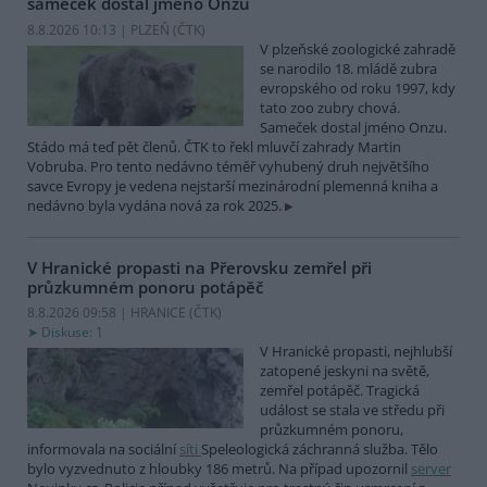
sameček dostal jméno Onzu
8.8.2026 10:13 | PLZEŇ (
ČTK
)
V plzeňské zoologické zahradě
se narodilo 18. mládě zubra
evropského od roku 1997, kdy
tato zoo zubry chová.
Sameček dostal jméno Onzu.
Stádo má teď pět členů. ČTK to řekl mluvčí zahrady Martin
Vobruba. Pro tento nedávno téměř vyhubený druh největšího
savce Evropy je vedena nejstarší mezinárodní plemenná kniha a
nedávno byla vydána nová za rok 2025.
V Hranické propasti na Přerovsku zemřel při
průzkumném ponoru potápěč
8.8.2026 09:58 | HRANICE (
ČTK
)
Diskuse: 1
V Hranické propasti, nejhlubší
zatopené jeskyni na světě,
zemřel potápěč. Tragická
událost se stala ve středu při
průzkumném ponoru,
informovala na sociální
síti
Speleologická záchranná služba. Tělo
bylo vyzvednuto z hloubky 186 metrů. Na případ upozornil
server