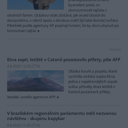
kyanidem poté, co
zkonzumovali rajčata z
okolních farem. Otázkou však zůstává, jak se jed dostal do
ekosystému, v němž spolu s divokou zvěří žijí také domácí zvířata.
Pěstitelé podle agentury AP popírají tvrzení, že by sloni uhynuli po
konzumaci rajčat.
reklama
Etna soptí, letiště v Catanii pozastavilo přílety, píše AFP
8.8.2026 12:33 (
ČTK
)
Oblaka kouře a popela, které
vychrlila sicilská sopka Etna,
jedna z nejaktivnějších sopek
světa, přiměly dnes letiště v
Katánii pozastavit přílety
letadel, uvedla agentura AFP.
V brazilském regionálním parlamentu měli nezvanou
návštěvu - skupinu kapybar
8.8.2026 11:40 (
ČTK
)