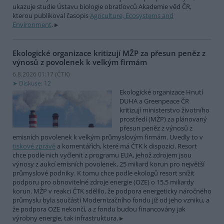
ukazuje studie Ústavu biologie obratlovců Akademie věd ČR,
kterou publikoval časopis
Agriculture, Ecosystems and
Environment
.
Ekologické organizace kritizují MŽP za přesun peněz z
výnosů z povolenek k velkým firmám
6.8.2026 01:17 (
ČTK
)
Diskuse: 12
Ekologické organizace Hnutí
DUHA a Greenpeace ČR
kritizují ministerstvo životního
prostředí (MŽP) za plánovaný
přesun peněz z výnosů z
emisních povolenek k velkým průmyslovým firmám. Uvedly to v
tiskové zprávě
a komentářích, které má ČTK k dispozici. Resort
chce podle nich vyčlenit z programu EUA, jehož zdrojem jsou
výnosy z aukcí emisních povolenek, 25 miliard korun pro největší
průmyslové podniky. K tomu chce podle ekologů resort snížit
podporu pro obnovitelné zdroje energie (OZE) o 15,5 miliardy
korun. MŽP v reakci ČTK sdělilo, že podpora energeticky náročného
průmyslu byla součástí Modernizačního fondu již od jeho vzniku, a
že podpora OZE nekončí, a z fondu budou financovány jak
výrobny energie, tak infrastruktura.