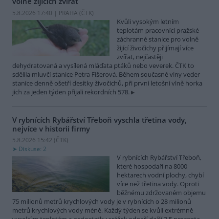
volně žijících zvířat
5.8.2026 17:40 | PRAHA (
ČTK
)
Kvůli vysokým letním
teplotám pracovníci pražské
záchranné stanice pro volně
žijící živočichy přijímají více
zvířat, nejčastěji
dehydratovaná a vysílená mláďata ptáků nebo veverek. ČTK to
sdělila mluvčí stanice Petra Fišerová. Během současné vlny veder
stanice denně ošetří desítky živočichů, při první letošní vlně horka
jich za jeden týden přijali rekordních 578.
V rybnících Rybářství Třeboň vyschla třetina vody,
nejvíce v historii firmy
5.8.2026 15:42 (
ČTK
)
Diskuse: 2
V rybnících Rybářství Třeboň,
které hospodaří na 8000
hektarech vodní plochy, chybí
více než třetina vody. Oproti
běžnému zdržovaném objemu
75 milionů metrů krychlových vody je v rybnících o 28 milionů
metrů krychlových vody méně. Každý týden se kvůli extrémně