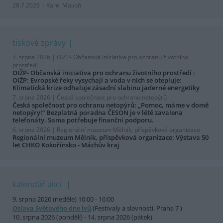
28.7.2026 | Karel Makoň
tiskové zprávy
7. srpna 2026 |
OIŽP- Občanská iniciativa pro ochranu životního
prostředí
OIŽP- Občanská iniciativa pro ochranu životního prostředí :
OIŽP: Evropské řeky vysychají a voda v nich se otepluje:
Klimatická krize odhaluje zásadní slabinu jaderné energetiky
7. srpna 2026 |
Česká společnost pro ochranu netopýrů
Česká společnost pro ochranu netopýrů: „Pomoc, máme v domě
netopýry!“ Bezplatná poradna ČESON je v létě zavalena
telefonáty. Sama potřebuje finanční podporu.
6. srpna 2026 |
Regionální muzeum Mělník, příspěvková organizace
Regionální muzeum Mělník, příspěvková organizace: Výstava 50
let CHKO Kokořínsko - Máchův kraj
kalendář akcí
9. srpna 2026 (neděle) 10:00 - 16:00
Oslava Světového dne lvů
(Festivaly a slavnosti, Praha 7 )
10. srpna 2026 (pondělí) - 14. srpna 2026 (pátek)