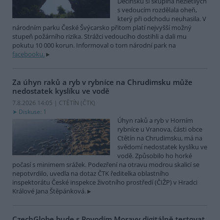
Děčínsku si skupina nezletilých
s vedoucím rozdělala oheň,
který při odchodu neuhasila. V
národním parku České Švýcarsko přitom platí nejvyšší možný
stupeň požárního rizika. Strážci vedoucího dostihli a dali mu
pokutu 10 000 korun. Informoval o tom národní park na
facebooku.
Za úhyn raků a ryb v rybníce na Chrudimsku může
nedostatek kyslíku ve vodě
7.8.2026 14:05 | CTĚTÍN (
ČTK
)
Diskuse: 1
Úhyn raků a ryb v Horním
rybníce u Vranova, části obce
Ctětín na Chrudimsku, má na
svědomí nedostatek kyslíku ve
vodě. Způsobilo ho horké
počasí s minimem srážek. Podezření na otravu modrou skalicí se
nepotvrdilo, uvedla na dotaz ČTK ředitelka oblastního
inspektorátu České inspekce životního prostředí (ČIŽP) v Hradci
Králové Jana Štěpánková.
CzechGlobe bude s Povodím Moravy digitálně testovat