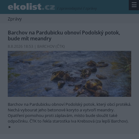
☰
/
zpravodajství
/
zprávy
Zprávy
Barchov na Pardubicku obnoví Podolský potok,
bude mít meandry
8.8.2026 18:53 | BARCHOV (
ČTK
)
Barchov na Pardubicku obnoví Podolský potok, který obcí protéká.
Nechá vybourat jeho betonové koryto a vytvoří meandry.
Opatření pomohou proti záplavám, místo bude sloužit také
odpočinku. ČTK to řekla starostka Iva Krebsová (za lepší Barchov).