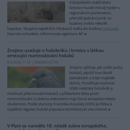
V brazilském státě Mato
Grosso museli minulý týden v
regionálním parlamentu
přerušit jednání poté, co
budovy vniklo několik
kapybar. Skupina největších hlodavců světa do budovy
vstoupila
hlavním vchodem, informovala agentura AP.
Znojmo uvažuje o holubníku i krmivu s látkou
omezující rozmnožování holubů
8.8.2026 11:31 | ZNOJMO (
ČTK
)
Znojmo zjišťuje, jak snížit počty
holubů, jejichž trus škodí
památkám a trápí majitele
domů. Prověřuje možnost
zřídit městský holubník a
možnost přikrmování holubů s přídavkem látky proti
rozmnožování. S oběma metodami mají různá evropská města
zkušenosti. Podle starosty Františka Koudely (ODS) je třeba k
úspěšné regulaci holubí populace kombinovat více metod.
V Plzni se narodilo 18. mládě zubra evropského,