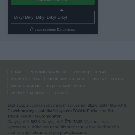
O NÁS
NOVINKY NA WEBU
INZERUJTE U NÁS
PODPOŘTE NÁS
PŘEBÍRÁNÍ OBSAHU
TIŠTĚNÝ EKOLIST
MAPA STRÁNEK
DEJTE O SOBĚ VĚDĚT
ZPRÁVY E-MAILEM
COOKIES
Ekolist.cz
je vydáván občanským sdružením
BEZK
. ISSN 1802-9019.
Za
webhosting
a
publikační systém TOOLKIT
děkujeme
Ecn
studiu
. Navštivte
Ecomonitor
.
Copyright ©
BEZK
. Copyright ©
ČTK
,
TASR
. Všechna práva
vyhrazena. Publikování nebo šíření obsahu je bez předchozího
souhlasu držitele autorských práv zakázáno.