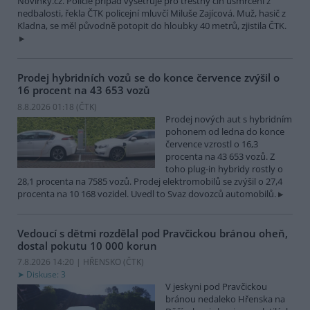
Novinky.cz. Policie případ vyšetřuje pro trestný čin usmrcení z
nedbalosti, řekla ČTK policejní mluvčí Miluše Zajícová. Muž, hasič z
Kladna, se měl původně potopit do hloubky 40 metrů, zjistila ČTK.
Prodej hybridních vozů se do konce července zvýšil o
16 procent na 43 653 vozů
8.8.2026 01:18 (
ČTK
)
Prodej nových aut s hybridním
pohonem od ledna do konce
července vzrostl o 16,3
procenta na 43 653 vozů. Z
toho plug-in hybridy rostly o
28,1 procenta na 7585 vozů. Prodej elektromobilů se zvýšil o 27,4
procenta na 10 168 vozidel. Uvedl to Svaz dovozců automobilů.
Vedoucí s dětmi rozdělal pod Pravčickou bránou oheň,
dostal pokutu 10 000 korun
7.8.2026 14:20 | HŘENSKO (
ČTK
)
Diskuse: 3
V jeskyni pod Pravčickou
bránou nedaleko Hřenska na