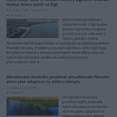
možná řešení potíží na Dyji
7.8.2026 11:34 | BRNO (
ČTK
)
Diskuse: 2
Možná řešení problémů s
ubýváním vody v Dyji budou
pomocí digitálního dvojčete
povodí testovat odborníci z
Ústavu globální změny
Akademie věd ČR (CzechGlobe) ve spolupráci se státním podnikem
Povodím Moravy. Problémy jsou nyní zejména v dolní části Dyje.
Na přelomu června a července pod nádrží Nové Mlýny uhynuly
ryby kvůli nedostatku kyslíku ve vodě způsobenému
přemnožením sinic.
Ministerstvo životního prostředí aktualizovalo Národní
akční plán adaptace na změnu klimatu
7.8.2026 10:53 (
ČTK
)
Diskuse: 5
Ministerstvo životního
prostředí (MŽP) dokončilo
návrh aktualizace Národního
akčního plánu adaptace na
změnu klimatu pro období