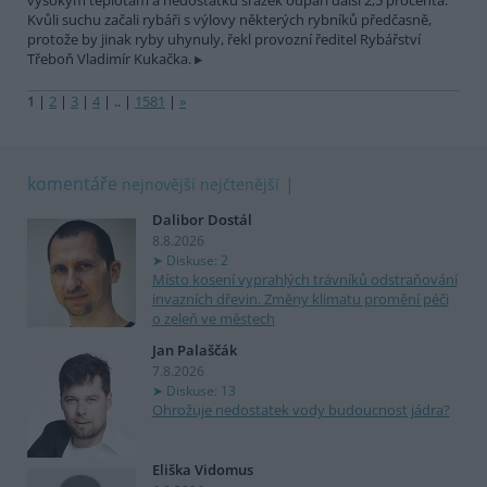
vysokým teplotám a nedostatku srážek odpaří další 2,5 procenta.
Kvůli suchu začali rybáři s výlovy některých rybníků předčasně,
protože by jinak ryby uhynuly, řekl provozní ředitel Rybářství
Třeboň Vladimír Kukačka.
1
|
2
|
3
|
4
|
..
|
1581
|
»
komentáře
nejnovější
nejčtenější
Dalibor Dostál
8.8.2026
Diskuse: 2
Místo kosení vyprahlých trávníků odstraňování
invazních dřevin. Změny klimatu promění péči
o zeleň ve městech
Jan Palaščák
7.8.2026
Diskuse: 13
Ohrožuje nedostatek vody budoucnost jádra?
Eliška Vidomus