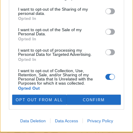
I want to opt-out of the Sharing of my
Veterináři v horku ošetřují více zvířat, ohrožení jsou psi
personal data.
se zploštělým čumákem
Opted In
6.8.2026 15:15 (
ČTK
)
Veterináři v současných
I want to opt-out of the Sale of my
Personal Data.
vedrech ošetřují více zvířat.
Opted In
Mezi nejrizikovější skupiny
podle nich patří plemena psů s
I want to opt-out of processing my
krátkou lebkou a zploštělým
Personal Data for Targeted Advertising.
čumákem, jako jsou například mopsi nebo buldočci, starší jedinci a
Opted In
zvířata se srdečním onemocněním. Jejich majitelé pro ně
vyhledávají veterinární ošetření nejčastěji kvůli přehřátí organismu,
I want to opt-out of Collection, Use,
dehydrataci nebo kolapsu. ČTK to sdělila viceprezidentka Komory
Retention, Sale, and/or Sharing of my
veterinárních lékařů ČR Kateřina Valdhans.
Personal Data that Is Unrelated with the
Purposes for which it was collected.
Opted Out
Do Prahy dorazili jezdci cyklistické štafety, míří na
konferenci o klimatu
OPT OUT FROM ALL
CONFIRM
6.8.2026 15:08 | PRAHA (
ČTK
)
Diskuse: 2
Do Prahy dnes dorazili jezdci
Data Deletion
Data Access
Privacy Policy
mezinárodní cyklistické štafety
COP Bike Ride. Účastníci