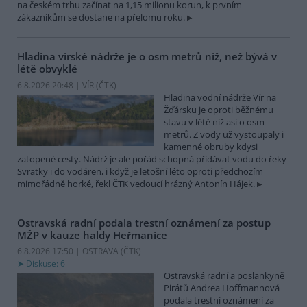
na českém trhu začínat na 1,15 milionu korun, k prvním
zákazníkům se dostane na přelomu roku.
Hladina vírské nádrže je o osm metrů níž, než bývá v
létě obvyklé
6.8.2026 20:48 | VÍR (
ČTK
)
Hladina vodní nádrže Vír na
Žďársku je oproti běžnému
stavu v létě níž asi o osm
metrů. Z vody už vystoupaly i
kamenné obruby kdysi
zatopené cesty. Nádrž je ale pořád schopná přidávat vodu do řeky
Svratky i do vodáren, i když je letošní léto oproti předchozím
mimořádně horké, řekl ČTK vedoucí hrázný Antonín Hájek.
Ostravská radní podala trestní oznámení za postup
MŽP v kauze haldy Heřmanice
6.8.2026 17:50 | OSTRAVA (
ČTK
)
Diskuse: 6
Ostravská radní a poslankyně
Pirátů Andrea Hoffmannová
podala trestní oznámení za