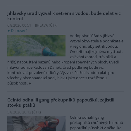
Jihlavský úřad vyzval k šetření s vodou, bude dělat víc
kontrol
6.8.2026 00:51 | JIHLAVA (
ČTK
)
Diskuse: 1
Vodoprávní úřad v Jihlavě
vyzval obyvatele a podnikatele
v regionu, aby šetřili vodou.
Omezit mají zejména mytí aut,
zalévání zahrad, trávníků a
hřišť, napouštění bazénů nebo kropení zpevněných ploch, uvedl
mluvčí radnice Radovan Daněk. Úřad podle něj bude víc
kontrolovat povolené odběry. Výzva k šetření vodou platí pro
všechny obce spadající pod Jihlavu jako obec s rozšířenou
působností.
Celníci odhalili gang překupníků papoušků, zajistili
stovku ptáků
5.8.2026 20:13 (
ČTK
)
Celníci odhalili gang
překupníků chráněných druhů
papoušků působící v několika