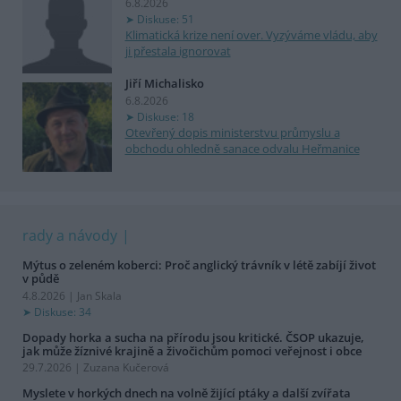
6.8.2026
Diskuse: 51
Klimatická krize není over. Vyzýváme vládu, aby
ji přestala ignorovat
Jiří Michalisko
6.8.2026
Diskuse: 18
Otevřený dopis ministerstvu průmyslu a
obchodu ohledně sanace odvalu Heřmanice
rady a návody
Mýtus o zeleném koberci: Proč anglický trávník v létě zabíjí život
v půdě
4.8.2026 | Jan Skala
Diskuse: 34
Dopady horka a sucha na přírodu jsou kritické. ČSOP ukazuje,
jak může žíznivé krajině a živočichům pomoci veřejnost i obce
29.7.2026 | Zuzana Kučerová
Myslete v horkých dnech na volně žijící ptáky a další zvířata