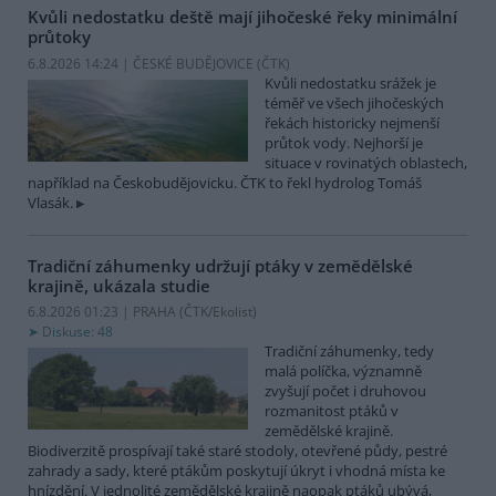
Kvůli nedostatku deště mají jihočeské řeky minimální
průtoky
6.8.2026 14:24 | ČESKÉ BUDĚJOVICE (
ČTK
)
Kvůli nedostatku srážek je
téměř ve všech jihočeských
řekách historicky nejmenší
průtok vody. Nejhorší je
situace v rovinatých oblastech,
například na Českobudějovicku. ČTK to řekl hydrolog Tomáš
Vlasák.
Tradiční záhumenky udržují ptáky v zemědělské
krajině, ukázala studie
6.8.2026 01:23 | PRAHA (
ČTK/Ekolist
)
Diskuse: 48
Tradiční záhumenky, tedy
malá políčka, významně
zvyšují počet i druhovou
rozmanitost ptáků v
zemědělské krajině.
Biodiverzitě prospívají také staré stodoly, otevřené půdy, pestré
zahrady a sady, které ptákům poskytují úkryt i vhodná místa ke
hnízdění. V jednolité zemědělské krajině naopak ptáků ubývá,