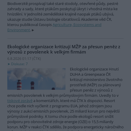
Biodiverzitě prospívají také staré stodoly, otevřené půdy, pestré
zahrady a sady, které ptákům poskytují úkryt i vhodná místa ke
hnízdění. V jednolité zemědělské krajině naopak ptáků ubývá,
ukazuje studie Ústavu biologie obratlovců Akademie věd ČR,
kterou publikoval časopis
Agriculture, Ecosystems and
Environment
.
Ekologické organizace kritizují MŽP za přesun peněz z
výnosů z povolenek k velkým firmám
6.8.2026 01:17 (
ČTK
)
Diskuse: 7
Ekologické organizace Hnutí
DUHA a Greenpeace ČR
kritizují ministerstvo životního
prostředí (MŽP) za plánovaný
přesun peněz z výnosů z
emisních povolenek k velkým průmyslovým firmám. Uvedly to v
tiskové zprávě
a komentářích, které má ČTK k dispozici. Resort
chce podle nich vyčlenit z programu EUA, jehož zdrojem jsou
výnosy z aukcí emisních povolenek, 25 miliard korun pro největší
průmyslové podniky. K tomu chce podle ekologů resort snížit
podporu pro obnovitelné zdroje energie (OZE) o 15,5 miliardy
korun. MŽP v reakci ČTK sdělilo, že podpora energeticky náročného