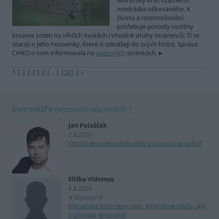
Moravský kras vzácného
modráska očkovaného. K
životu a rozmnožování
potřebuje porosty rostliny
krvavec toten na vlhčích loukách i vhodné druhy mravenců. Ti se
starají o jeho housenky, které si odnášejí do svých hnízd. Správa
CHKO o tom informovala na
webových
stránkách.
1
|
2
|
3
|
4
|
..
|
1581
|
»
komentáře
nejnovější
nejčtenější
Jan Palaščák
7.8.2026
Ohrožuje nedostatek vody budoucnost jádra?
Eliška Vidomus
6.8.2026
Diskuse: 9
Klimatická krize není over. Vyzýváme vládu, aby
ji přestala ignorovat