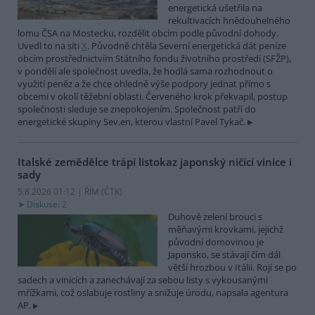
energetická ušetřila na
rekultivacích hnědouhelného
lomu ČSA na Mostecku, rozdělit obcím podle původní dohody.
Uvedl to na síti
X
. Původně chtěla Severní energetická dát peníze
obcím prostřednictvím Státního fondu životního prostředí (SFŽP),
v pondělí ale společnost uvedla, že hodlá sama rozhodnout o
využití peněz a že chce ohledně výše podpory jednat přímo s
obcemi v okolí těžební oblasti. Červeného krok překvapil, postup
společnosti sleduje se znepokojením. Společnost patří do
energetické skupiny Sev.en, kterou vlastní Pavel Tykač.
Italské zemědělce trápí listokaz japonský ničící vinice i
sady
5.8.2026 01:12 | ŘÍM (
ČTK
)
Diskuse: 2
Duhově zelení brouci s
měňavými krovkami, jejichž
původní domovinou je
Japonsko, se stávají čím dál
větší hrozbou v Itálii. Rojí se po
sadech a vinicích a zanechávají za sebou listy s vykousanými
mřížkami, což oslabuje rostliny a snižuje úrodu, napsala agentura
AP.