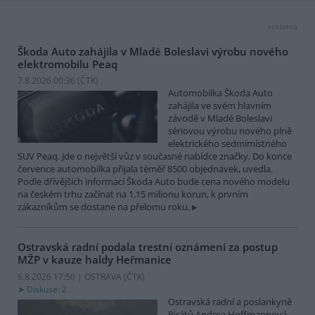
reklama
Škoda Auto zahájila v Mladé Boleslavi výrobu nového
elektromobilu Peaq
7.8.2026 00:36 (
ČTK
)
Automobilka Škoda Auto
zahájila ve svém hlavním
závodě v Mladé Boleslavi
sériovou výrobu nového plně
elektrického sedmimístného
SUV Peaq. Jde o největší vůz v současné nabídce značky. Do konce
července automobilka přijala téměř 8500 objednávek, uvedla.
Podle dřívějších informací Škoda Auto bude cena nového modelu
na českém trhu začínat na 1,15 milionu korun, k prvním
zákazníkům se dostane na přelomu roku.
Ostravská radní podala trestní oznámení za postup
MŽP v kauze haldy Heřmanice
6.8.2026 17:50 | OSTRAVA (
ČTK
)
Diskuse: 2
Ostravská radní a poslankyně
Pirátů Andrea Hoffmannová