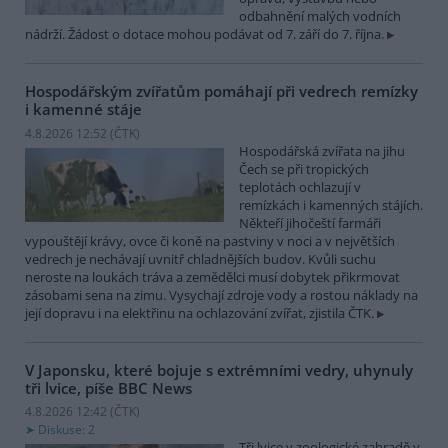
odbahnění malých vodních
nádrží. Žádost o dotace mohou podávat od 7. září do 7. října.
Hospodářským zvířatům pomáhají při vedrech remízky
i kamenné stáje
4.8.2026 12:52 (
ČTK
)
Hospodářská zvířata na jihu
Čech se při tropických
teplotách ochlazují v
remízkách i kamenných stájích.
Někteří jihočeští farmáři
vypouštějí krávy, ovce či koně na pastviny v noci a v největších
vedrech je nechávají uvnitř chladnějších budov. Kvůli suchu
neroste na loukách tráva a zemědělci musí dobytek přikrmovat
zásobami sena na zimu. Vysychají zdroje vody a rostou náklady na
její dopravu i na elektřinu na ochlazování zvířat, zjistila ČTK.
V Japonsku, které bojuje s extrémními vedry, uhynuly
tři lvice, píše BBC News
4.8.2026 12:42 (
ČTK
)
Diskuse: 2
Tři lvice v zoologické zahradě v