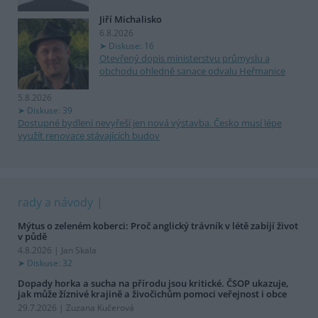
Jiří Michalisko
6.8.2026
Diskuse: 16
Otevřený dopis ministerstvu průmyslu a
obchodu ohledně sanace odvalu Heřmanice
5.8.2026
Diskuse: 39
Dostupné bydlení nevyřeší jen nová výstavba. Česko musí lépe
využít renovace stávajících budov
rady a návody
Mýtus o zeleném koberci: Proč anglický trávník v létě zabíjí život
v půdě
4.8.2026 | Jan Skala
Diskuse: 32
Dopady horka a sucha na přírodu jsou kritické. ČSOP ukazuje,
jak může žíznivé krajině a živočichům pomoci veřejnost i obce
29.7.2026 | Zuzana Kučerová