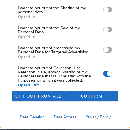
I want to opt-out of the Sharing of my
personal data.
Potok Bylanka v Pardubicích vyschl. Městský obvod
Opted In
chce, aby Povodí Labe vyčistilo koryto
5.8.2026 10:26 | PARDUBICE (
ČTK
)
I want to opt-out of the Sale of my
Diskuse: 1
Personal Data.
Potok Bylanka v Pardubicích v
Opted In
důsledku dlouhodobě nízkých
průtoků a suchého počasí
I want to opt-out of processing my
Personal Data for Targeted Advertising.
vyschl. Městský obvod VI chce
Opted In
využít období bez vody k
vyčištění koryta, a obrátil se proto se žádostí na správce toku,
I want to opt-out of Collection, Use,
Povodí Labe. Organizace ale požadavek odmítla s tím, že údržbu
Retention, Sale, and/or Sharing of my
dělala už v červnu a další zásah v tuto chvíli neplánuje, zjistila ČTK.
Personal Data that Is Unrelated with the
Purposes for which it was collected.
Opted Out
Červený chce peníze ušetřené za rekultivaci rozdělit
OPT OUT FROM ALL
CONFIRM
obcím podle původní dohody
5.8.2026 01:29 (
ČTK
)
Diskuse: 2
Data Deletion
Data Access
Privacy Policy
Ministr životního prostředí
Igor Červený (Motoristé) chce
peníze, které Severní