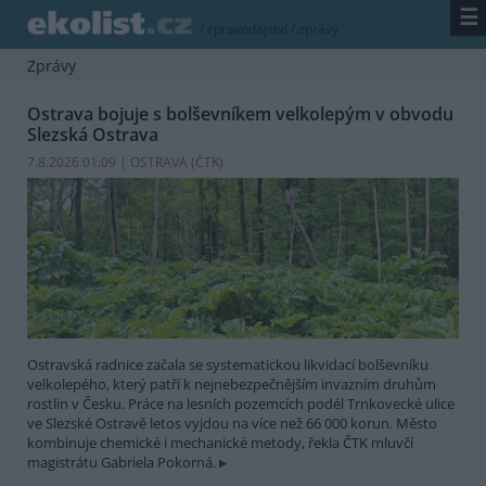
☰
/
zpravodajství
/
zprávy
Zprávy
Ostrava bojuje s bolševníkem velkolepým v obvodu
Slezská Ostrava
7.8.2026 01:09 | OSTRAVA (
ČTK
)
Ostravská radnice začala se systematickou likvidací bolševníku
velkolepého, který patří k nejnebezpečnějším invazním druhům
rostlin v Česku. Práce na lesních pozemcích podél Trnkovecké ulice
ve Slezské Ostravě letos vyjdou na více než 66 000 korun. Město
kombinuje chemické i mechanické metody, řekla ČTK mluvčí
magistrátu Gabriela Pokorná.