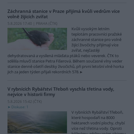
Záchranná stanice v Praze přijímá kvůli vedrům více
volně žijících zvířat
5.8.2026 17:40 | PRAHA (
ČTK
)
Kvůli vysokým letním
teplotám pracovníci pražské
záchranné stanice pro volně
žijící živočichy přijímají více
zvířat, nejčastěji
dehydratovaná a vysílená mláďata ptáků nebo veverek. ČTK to
sdělila mluvčí stanice Petra Fišerová. Během současné vlny veder
stanice denně ošetří desítky živočichů, při první letošní vlně horka
jich za jeden týden přijali rekordních 578.
V rybnících Rybářství Třeboň vyschla třetina vody,
nejvíce v historii firmy
5.8.2026 15:42 (
ČTK
)
Diskuse: 1
V rybnících Rybářství Třeboň,
které hospodaří na 8000
hektarech vodní plochy, chybí
více než třetina vody. Oproti
běžnému zdržovaném objemu