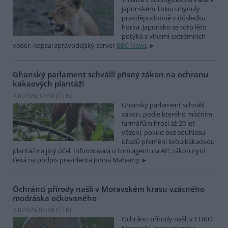
japonském Tokiu uhynuly
pravděpodobně v důsledku
horka. Japonsko se toto léto
potýká s vlnami extrémních
veder, napsal zpravodajský server
BBC News
.
Ghanský parlament schválil přísný zákon na ochranu
kakaových plantáží
4.8.2026 12:39 (
ČTK
)
Ghanský parlament schválil
zákon, podle kterého místním
farmářům hrozí až 20 let
vězení, pokud bez souhlasu
úřadů přemění svou kakaovou
plantáž na jiný účel. Informovala o tom agentura AP; zákon nyní
čeká na podpis prezidenta Johna Mahamy.
Ochránci přírody našli v Moravském krasu vzácného
modráska očkovaného
4.8.2026 01:58 (
ČTK
)
Ochránci přírody našli v CHKO