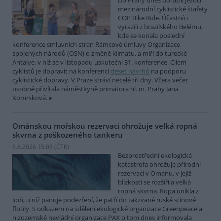
Do Prahy dnes dorazili jezdci
mezinárodní cyklistické štafety
COP Bike Ride. Účastníci
vyrazili z brazilského Belému,
kde se konala poslední
konference smluvních stran Rámcové úmluvy Organizace
spojených národů (OSN) o změně klimatu, a míří do turecké
Antalye, v níž se v listopadu uskuteční 31. konference. Cílem
cyklistů je dopravit na konferenci
deset návrhů
na podporu
cyklistické dopravy. V Praze stráví necelé tři dny. Včera večer
osobně přivítala náměstkyně primátora hl. m. Prahy Jana
Komrsková.
Ománskou mořskou rezervaci ohrožuje velká ropná
skvrna z poškozeného tankeru
6.8.2026 15:03 (
ČTK
)
Bezprostřední ekologická
katastrofa ohrožuje přírodní
rezervaci v Ománu, v jejíž
blízkosti se rozšířila velká
ropná skvrna. Ropa unikla z
lodi, u níž panuje podezření, že patří do takzvané ruské stínové
flotily. S odkazem na sdělení ekologické organizace Greenpeace a
nizozemské nevládní organizace PAX o tom dnes informovala