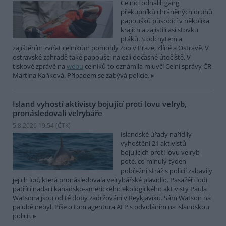
Celníci odhalili gang
překupníků chráněných druhů
papoušků působící v několika
krajích a zajistili asi stovku
ptáků. S odchytem a
zajištěním zvířat celníkům pomohly zoo v Praze, Zlíně a Ostravě. V
ostravské zahradě také papoušci nalezli dočasné útočiště. V
tiskové zprávě na
webu
celníků to oznámila mluvčí Celní správy ČR
Martina Kaňková. Případem se zabývá policie.
Island vyhostí aktivisty bojující proti lovu velryb,
pronásledovali velrybáře
5.8.2026 19:54 (
ČTK
)
Islandské úřady nařídily
vyhoštění 21 aktivistů
bojujících proti lovu velryb
poté, co minulý týden
pobřežní stráž s policií zabavily
jejich loď, která pronásledovala velrybářské plavidlo. Pasažéři lodi
patřící nadaci kanadsko-amerického ekologického aktivisty Paula
Watsona jsou od té doby zadržováni v Reykjavíku. Sám Watson na
palubě nebyl. Píše o tom agentura AFP s odvoláním na islandskou
policii.