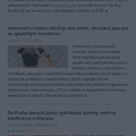
plánovaných odchodech
informovaly
v pondělí Seznam Zprávy.
Podle něj tak končí dva z pěti ředitelů odborů na ČIŽP.
Veterináři v horku ošetřují více zvířat, ohrožení jsou psi
se zploštělým čumákem
6.8.2026 15:15 (
ČTK
)
Veterináři v současných
vedrech ošetřují více zvířat.
Mezi nejrizikovější skupiny
podle nich patří plemena psů s
krátkou lebkou a zploštělým
čumákem, jako jsou například mopsi nebo buldočci, starší jedinci a
zvířata se srdečním onemocněním. Jejich majitelé pro ně
vyhledávají veterinární ošetření nejčastěji kvůli přehřátí organismu,
dehydrataci nebo kolapsu. ČTK to sdělila viceprezidentka Komory
veterinárních lékařů ČR Kateřina Valdhans.
Do Prahy dorazili jezdci cyklistické štafety, míří na
konferenci o klimatu
6.8.2026 15:08 | PRAHA (
ČTK
)
Diskuse: 2