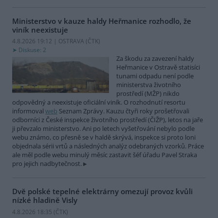
Ministerstvo v kauze haldy Heřmanice rozhodlo, že
viník neexistuje
4.8.2026 19:12 | OSTRAVA (
ČTK
)
Diskuse: 2
Za škodu za zavezení haldy
Heřmanice v Ostravě statisíci
tunami odpadu není podle
ministerstva životního
prostředí (MŽP) nikdo
odpovědný a neexistuje oficiální viník. O rozhodnutí resortu
informoval
web
Seznam Zprávy. Kauzu čtyři roky prošetřovali
odborníci z České inspekce životního prostředí (ČIŽP), letos na jaře
ji převzalo ministerstvo. Ani po letech vyšetřování nebylo podle
webu známo, co přesně se v haldě skrývá, inspekce si proto loni
objednala sérii vrtů a následných analýz odebraných vzorků. Práce
ale měl podle webu minulý měsíc zastavit šéf úřadu Pavel Straka
pro jejich nadbytečnost.
Dvě polské tepelné elektrárny omezují provoz kvůli
nízké hladině Visly
4.8.2026 18:35 (
ČTK
)