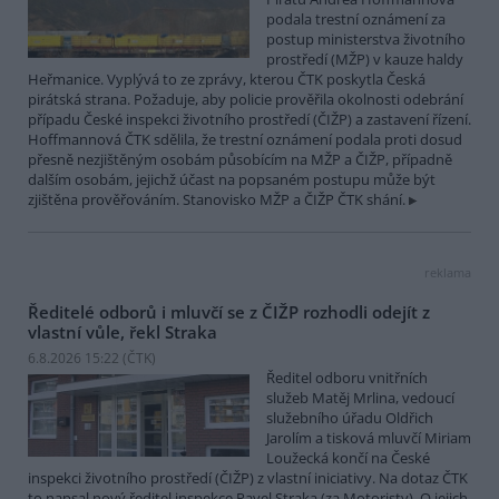
podala trestní oznámení za
postup ministerstva životního
prostředí (MŽP) v kauze haldy
Heřmanice. Vyplývá to ze zprávy, kterou ČTK poskytla Česká
pirátská strana. Požaduje, aby policie prověřila okolnosti odebrání
případu České inspekci životního prostředí (ČIŽP) a zastavení řízení.
Hoffmannová ČTK sdělila, že trestní oznámení podala proti dosud
přesně nezjištěným osobám působícím na MŽP a ČIŽP, případně
dalším osobám, jejichž účast na popsaném postupu může být
zjištěna prověřováním. Stanovisko MŽP a ČIŽP ČTK shání.
reklama
Ředitelé odborů i mluvčí se z ČIŽP rozhodli odejít z
vlastní vůle, řekl Straka
6.8.2026 15:22 (
ČTK
)
Ředitel odboru vnitřních
služeb Matěj Mrlina, vedoucí
služebního úřadu Oldřich
Jarolím a tisková mluvčí Miriam
Loužecká končí na České
inspekci životního prostředí (ČIŽP) z vlastní iniciativy. Na dotaz ČTK
to napsal nový ředitel inspekce Pavel Straka (za Motoristy). O jejich