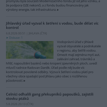
průmyslu byla součástí Modernizačního fondu již od jeho vzniku, a
že podpora OZE nekončí, a z fondu budou financovány jak
výrobny energie, tak infrastruktura.
Jihlavský úřad vyzval k šetření s vodou, bude dělat víc
kontrol
6.8.2026 00:51 | JIHLAVA (
ČTK
)
Diskuse: 1
Vodoprávní úřad v Jihlavě
vyzval obyvatele a podnikatele
v regionu, aby šetřili vodou.
Omezit mají zejména mytí aut,
zalévání zahrad, trávníků a
hřišť, napouštění bazénů nebo kropení zpevněných ploch, uvedl
mluvčí radnice Radovan Daněk. Úřad podle něj bude víc
kontrolovat povolené odběry. Výzva k šetření vodou platí pro
všechny obce spadající pod Jihlavu jako obec s rozšířenou
působností.
Celníci odhalili gang překupníků papoušků, zajistili
stovku ptáků
5.8.2026 20:13 (
ČTK
)