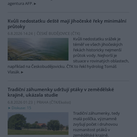
agentura AFP.
Kvůli nedostatku deště mají jihočeské řeky minimální
průtoky
6.8.2026 14:24 | ČESKÉ BUDĚJOVICE (
ČTK
)
Kvůli nedostatku srážek je
téměř ve všech jihočeských
řekách historicky nejmenší
průtok vody. Nejhorší je
situace v rovinatých oblastech,
například na Českobudějovicku. ČTK to řekl hydrolog Tomáš
Vlasák.
Tradiční záhumenky udržují ptáky v zemědělské
krajině, ukázala studie
6.8.2026 01:23 | PRAHA (
ČTK/Ekolist
)
Diskuse: 15
Tradiční záhumenky, tedy
malá políčka, významně
zvyšují počet i druhovou
rozmanitost ptáků v
zemědělské krajině.