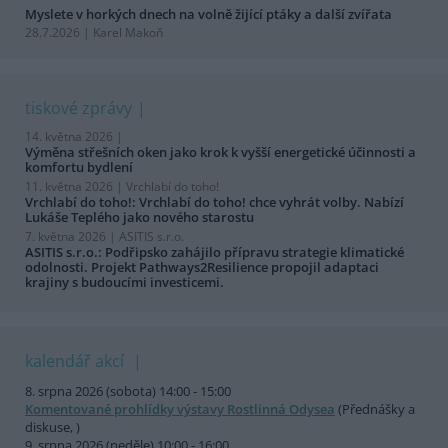
Myslete v horkých dnech na volně žijící ptáky a další zvířata
28.7.2026 | Karel Makoň
tiskové zprávy
14. května 2026 |
Výměna střešních oken jako krok k vyšší energetické účinnosti a
komfortu bydlení
11. května 2026 |
Vrchlabí do toho!
Vrchlabí do toho!: Vrchlabí do toho! chce vyhrát volby. Nabízí
Lukáše Teplého jako nového starostu
7. května 2026 |
ASITIS s.r.o.
ASITIS s.r.o.: Podřipsko zahájilo přípravu strategie klimatické
odolnosti. Projekt Pathways2Resilience propojil adaptaci
krajiny s budoucími investicemi.
kalendář akcí
8. srpna 2026 (sobota) 14:00 - 15:00
Komentované prohlídky výstavy Rostlinná Odysea
(Přednášky a
diskuse, )
9. srpna 2026 (neděle) 10:00 - 16:00