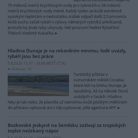
75 milionů metrů krychlových vody je v rybnících o 28 milionů
metrů krychlových vody méně. Každý týden se kvůli extrémně
vysokým teplotám a nedostatku srážek odpaří další 2,5 procenta.
Kvůli suchu začali rybáři s výlovy některých rybníků předčasně,
protože by jinak ryby uhynuly, řekl provozní ředitel Rybářství
Třeboň Vladimír Kukačka.
Hladina Dunaje je na rekordním minimu; lodě uvázly,
rybáři jsou bez práce
5.8.2026 15:37 | BUKUREŠŤ (
ČTK
)
Diskuse: 16
Turistický přístav v
rumunském městě Corabia,
které leží na břehu Dunaje, je
opuštěný. Až na několik člunů
uvázlých v řasách. Hladina
řeky je tak nízko, že plavidla už nemohou kvůli písčitým mělčinám
do přístavu vplouvat ani z něj vyplouvat, píše agentura AFP.
Bozkovské jeskyně na Semilsku zažívají za tropických
teplot nečekaný nápor