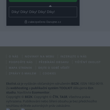
O NÁS
NOVINKY NA WEBU
INZERUJTE U NÁS
PODPOŘTE NÁS
PŘEBÍRÁNÍ OBSAHU
TIŠTĚNÝ EKOLIST
MAPA STRÁNEK
DEJTE O SOBĚ VĚDĚT
ZPRÁVY E-MAILEM
COOKIES
Ekolist.cz
je vydáván občanským sdružením
BEZK
. ISSN 1802-9019.
Za
webhosting
a
publikační systém TOOLKIT
děkujeme
Ecn
studiu
. Navštivte
Ecomonitor
.
Copyright ©
BEZK
. Copyright ©
ČTK
,
TASR
. Všechna práva
vyhrazena. Publikování nebo šíření obsahu je bez předchozího
souhlasu držitele autorských práv zakázáno.