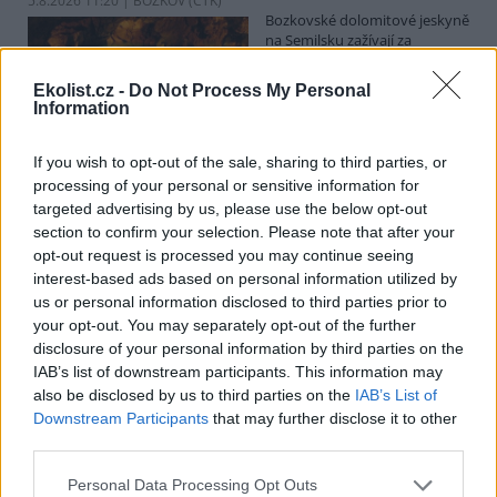
5.8.2026 11:20 | BOZKOV (
ČTK
)
Bozkovské dolomitové jeskyně
na Semilsku zažívají za
současných tropických teplot
nečekaný nápor. Jde sice o
Ekolist.cz -
Do Not Process My Personal
jedno z nejchladnějších míst v
Information
Libereckém kraji, které má stálou teplotu mezi 7,5 až devíti stupni
Celsia, přesto v minulosti podle vedoucího Bozkovských jeskyní
Dušana Milky k nim lidé přicházeli spíše v době, když bylo nevlídno.
If you wish to opt-out of the sale, sharing to third parties, or
processing of your personal or sensitive information for
targeted advertising by us, please use the below opt-out
section to confirm your selection. Please note that after your
V pěti zemích Amazonie zatkli stovky lidí kvůli
opt-out request is processed you may continue seeing
environmentální kriminalitě
interest-based ads based on personal information utilized by
5.8.2026 10:34 | BOGOTÁ (
ČTK
)
us or personal information disclosed to third parties prior to
Policisté v pěti zemích ležících
your opt-out. You may separately opt-out of the further
v Amazonii pozatýkali stovky
lidí a zabavili dřevo, minerály i
disclosure of your personal information by third parties on the
zvířata v hodnotě přes 280
IAB’s list of downstream participants. This information may
milionů dolarů (kolem 5,9
also be disclosed by us to third parties on the
IAB’s List of
miliard korun) při jednom z největších koordinovaných zásahů
Downstream Participants
that may further disclose it to other
proti environmentální kriminalitě v největším deštném pralese
third parties.
světa. Napsala to agentura AP, podle níž se do operace nazvané
Zelený štít 2026 zapojily Bolívie, Brazílie, Kolumbie, Ekvádor a Peru.
Personal Data Processing Opt Outs