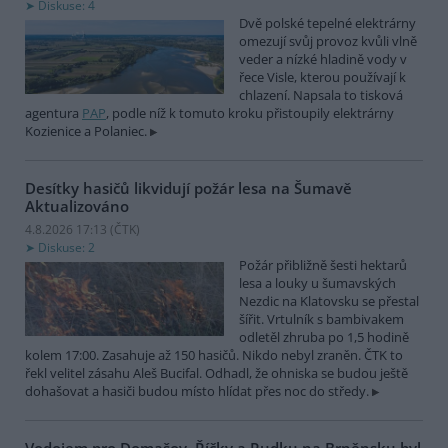
Diskuse: 4
Dvě polské tepelné elektrárny
omezují svůj provoz kvůli vlně
veder a nízké hladině vody v
řece Visle, kterou používají k
chlazení. Napsala to tisková
agentura
PAP
, podle níž k tomuto kroku přistoupily elektrárny
Kozienice a Polaniec.
Desítky hasičů likvidují požár lesa na Šumavě
Aktualizováno
4.8.2026 17:13 (
ČTK
)
Diskuse: 2
Požár přibližně šesti hektarů
lesa a louky u šumavských
Nezdic na Klatovsku se přestal
šířit. Vrtulník s bambivakem
odletěl zhruba po 1,5 hodině
kolem 17:00. Zasahuje až 150 hasičů. Nikdo nebyl zraněn. ČTK to
řekl velitel zásahu Aleš Bucifal. Odhadl, že ohniska se budou ještě
dohašovat a hasiči budou místo hlídat přes noc do středy.