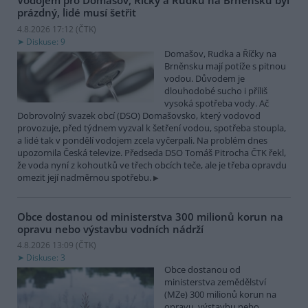
Vodojem pro Domašov, Říčky a Rudku na Brněnsku byl
prázdný, lidé musí šetřit
4.8.2026 17:12 (
ČTK
)
Diskuse: 9
Domašov, Rudka a Říčky na
Brněnsku mají potíže s pitnou
vodou. Důvodem je
dlouhodobé sucho i příliš
vysoká spotřeba vody. Ač
Dobrovolný svazek obcí (DSO) Domašovsko, který vodovod
provozuje, před týdnem vyzval k šetření vodou, spotřeba stoupla,
a lidé tak v pondělí vodojem zcela vyčerpali. Na problém dnes
upozornila Česká televize. Předseda DSO Tomáš Pitrocha ČTK řekl,
že voda nyní z kohoutků ve třech obcích teče, ale je třeba opravdu
omezit její nadměrnou spotřebu.
Obce dostanou od ministerstva 300 milionů korun na
opravu nebo výstavbu vodních nádrží
4.8.2026 13:09 (
ČTK
)
Diskuse: 3
Obce dostanou od
ministerstva zemědělství
(MZe) 300 milionů korun na
opravu, výstavbu nebo