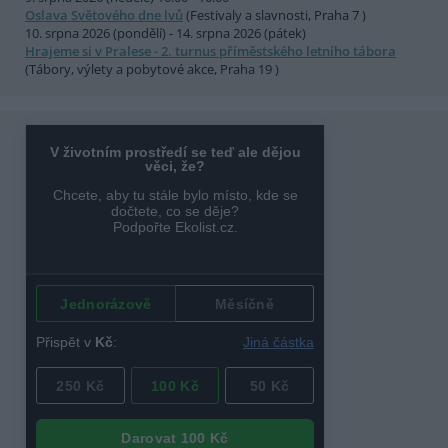
Oslava Světového dne lvů
(Festivaly a slavnosti, Praha 7 )
10. srpna 2026 (pondělí) - 14. srpna 2026 (pátek)
Hrajeme si v Pralese - 2. turnus příměstského letního tábora
(Tábory, výlety a pobytové akce, Praha 19 )