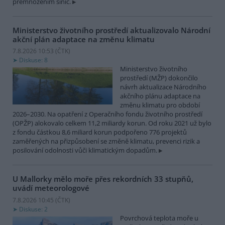
přemnožením sinic.
Ministerstvo životního prostředí aktualizovalo Národní
akční plán adaptace na změnu klimatu
7.8.2026 10:53 (
ČTK
)
Diskuse: 8
Ministerstvo životního
prostředí (MŽP) dokončilo
návrh aktualizace Národního
akčního plánu adaptace na
změnu klimatu pro období
2026–2030. Na opatření z Operačního fondu životního prostředí
(OPŽP) alokovalo celkem 11,2 miliardy korun. Od roku 2021 už bylo
z fondu částkou 8,6 miliard korun podpořeno 776 projektů
zaměřených na přizpůsobení se změně klimatu, prevenci rizik a
posilování odolnosti vůči klimatickým dopadům.
U Mallorky mělo moře přes rekordních 33 stupňů,
uvádí meteorologové
7.8.2026 10:45 (
ČTK
)
Diskuse: 2
Povrchová teplota moře u