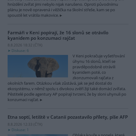
hnízdění zvířat jimi nebylo nijak narušeno. Oproti původnímu
plánu je nově opravená i věžička na školní střeše, kam se po
spoustě let vrátila makovice.
Farmáři v Keni popírají, že 16 slonů se otrávilo
kyanidem po konzumaci rajčat
8.8.2026 18:32 (
ČTK
)
Diskuse: 6
V Keni pokračuje vyšetřování
úhynu 16 slonů, kteří se
pravděpodobně otrávili
kyanidem poté, co
zkonzumovali rajčata z
okolních farem. Otázkou však zůstává, jak se jed dostal do
ekosystému, v němž spolu s divokou zvěří žijí také domácí zvířata.
Pěstitelé podle agentury AP popírají tvrzení, že by sloni uhynuli po
konzumaci rajčat.
Etna soptí, letiště v Catanii pozastavilo přílety, píše AFP
8.8.2026 12:33 (
ČTK
)
Diskuse: 1
Oblaka kouře a popela, které