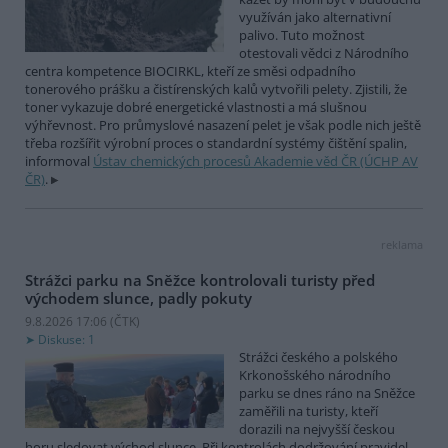
využíván jako alternativní
palivo. Tuto možnost
otestovali vědci z Národního
centra kompetence BIOCIRKL, kteří ze směsi odpadního
tonerového prášku a čistírenských kalů vytvořili pelety. Zjistili, že
toner vykazuje dobré energetické vlastnosti a má slušnou
výhřevnost. Pro průmyslové nasazení pelet je však podle nich ještě
třeba rozšířit výrobní proces o standardní systémy čištění spalin,
informoval
Ústav chemických procesů Akademie věd ČR (ÚCHP AV
ČR)
.
reklama
Strážci parku na Sněžce kontrolovali turisty před
východem slunce, padly pokuty
9.8.2026 17:06 (
ČTK
)
Diskuse: 1
Strážci českého a polského
Krkonošského národního
parku se dnes ráno na Sněžce
zaměřili na turisty, kteří
dorazili na nejvyšší českou
horu sledovat východ slunce. Při kontrolách dodržování pravidel