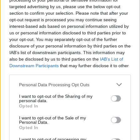
processing of your personal or sensitive information for
V Hranické propasti na Přerovsku zemřel při
targeted advertising by us, please use the below opt-out
průzkumném ponoru potápěč
section to confirm your selection. Please note that after your
8.8.2026 09:58 | HRANICE (
ČTK
)
opt-out request is processed you may continue seeing
Diskuse: 1
interest-based ads based on personal information utilized by
V Hranické propasti, nejhlubší
us or personal information disclosed to third parties prior to
zatopené jeskyni na světě,
zemřel potápěč. Tragická
your opt-out. You may separately opt-out of the further
událost se stala ve středu při
disclosure of your personal information by third parties on the
průzkumném ponoru,
IAB’s list of downstream participants. This information may
informovala na sociální
síti
Speleologická záchranná služba. Tělo
also be disclosed by us to third parties on the
IAB’s List of
bylo vyzvednuto z hloubky 186 metrů. Na případ upozornil
server
Downstream Participants
that may further disclose it to other
Novinky.cz. Policie případ vyšetřuje pro trestný čin usmrcení z
third parties.
nedbalosti, řekla ČTK policejní mluvčí Miluše Zajícová. Muž, hasič z
Kladna, se měl původně potopit do hloubky 40 metrů, zjistila ČTK.
Personal Data Processing Opt Outs
I want to opt-out of the Sharing of my
personal data.
Prodej hybridních vozů se do konce července zvýšil o
Opted In
16 procent na 43 653 vozů
8.8.2026 01:18 (
ČTK
)
I want to opt-out of the Sale of my
Prodej nových aut s hybridním
Personal Data.
pohonem od ledna do konce
Opted In
července vzrostl o 16,3
procenta na 43 653 vozů. Z
I want to opt-out of processing my