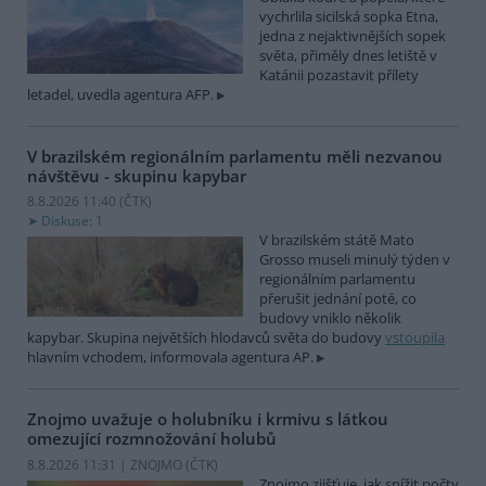
vychrlila sicilská sopka Etna,
jedna z nejaktivnějších sopek
světa, přiměly dnes letiště v
Katánii pozastavit přílety
letadel, uvedla agentura AFP.
V brazilském regionálním parlamentu měli nezvanou
návštěvu - skupinu kapybar
8.8.2026 11:40 (
ČTK
)
Diskuse: 1
V brazilském státě Mato
Grosso museli minulý týden v
regionálním parlamentu
přerušit jednání poté, co
budovy vniklo několik
kapybar. Skupina největších hlodavců světa do budovy
vstoupila
hlavním vchodem, informovala agentura AP.
Znojmo uvažuje o holubníku i krmivu s látkou
omezující rozmnožování holubů
8.8.2026 11:31 | ZNOJMO (
ČTK
)
Znojmo zjišťuje, jak snížit počty