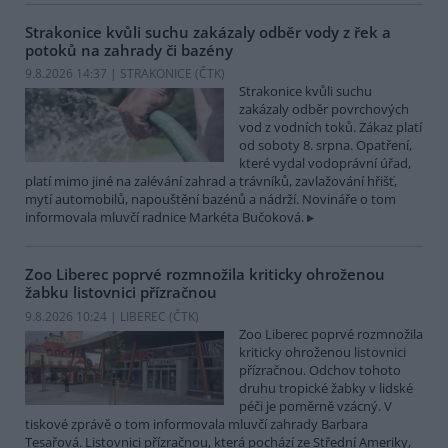
Strakonice kvůli suchu zakázaly odběr vody z řek a
potoků na zahrady či bazény
9.8.2026 14:37 | STRAKONICE (
ČTK
)
Strakonice kvůli suchu
zakázaly odběr povrchových
vod z vodních toků. Zákaz platí
od soboty 8. srpna. Opatření,
které vydal vodoprávní úřad,
platí mimo jiné na zalévání zahrad a trávníků, zavlažování hřišť,
mytí automobilů, napouštění bazénů a nádrží. Novináře o tom
informovala mluvčí radnice Markéta Bučoková.
Zoo Liberec poprvé rozmnožila kriticky ohroženou
žabku listovnici přízračnou
9.8.2026 10:24 | LIBEREC (
ČTK
)
Zoo Liberec poprvé rozmnožila
kriticky ohroženou listovnici
přízračnou. Odchov tohoto
druhu tropické žabky v lidské
péči je poměrně vzácný. V
tiskové zprávě o tom informovala mluvčí zahrady Barbara
Tesařová. Listovnici přízračnou, která pochází ze Střední Ameriky,