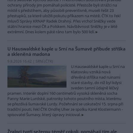
ochrany přírody jim pomáhali policisté. Přestože byli strážci na
místě s předstihem, aby působili preventivně, museli řešit 23
přestupků, za které uložili pokutu příkazem na místě. ČTK to řekl
mluvčí Správy KRNAP Radek Drahný. Přes vrchol Sněžky vede
státní hranice mezi ČR a Polskem. Návštěvnost Sněžky je v létě
extrémní. Dnes kolem páté ráno tam bylo 500 lidí.
U Hauswaldské kaple u Srní na Šumavě přibude stříška
a skleněná madona
9.8.2026 16:42 | SRNÍ (
ČTK
)
U Hauswaldské kaple u Srní na
Klatovsku vzniká nová
dřevěná stříška nad ruinami
staré stavby, do níž byl kdysi
sveden tamní údajně léčivý
pramen. Interiér doplní 160 centimetrů vysoká skleněná socha
Panny Marie Lurdské, patronky tohoto poutního místa, kterému
se přezdívá šumavské Lurdy. Požehnání se uskuteční 15. srpna při
tradiční pouti, řekl ČTK Ondřej Uher ze spolku Karel Klostermann -
spisovatel Šumavy, který úpravy inicioval.
Žraloci tygří sežerou téměř cokoli, pomáhají tím ale