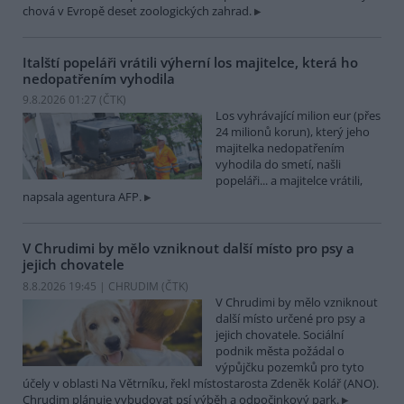
chová v Evropě deset zoologických zahrad.
Italští popeláři vrátili výherní los majitelce, která ho
nedopatřením vyhodila
9.8.2026 01:27 (
ČTK
)
Los vyhrávající milion eur (přes
24 milionů korun), který jeho
majitelka nedopatřením
vyhodila do smetí, našli
popeláři... a majitelce vrátili,
napsala agentura AFP.
V Chrudimi by mělo vzniknout další místo pro psy a
jejich chovatele
8.8.2026 19:45 | CHRUDIM (
ČTK
)
V Chrudimi by mělo vzniknout
další místo určené pro psy a
jejich chovatele. Sociální
podnik města požádal o
výpůjčku pozemků pro tyto
účely v oblasti Na Větrníku, řekl místostarosta Zdeněk Kolář (ANO).
Chrudim plánuje vybudovat psí výběh a odpočinkový park.