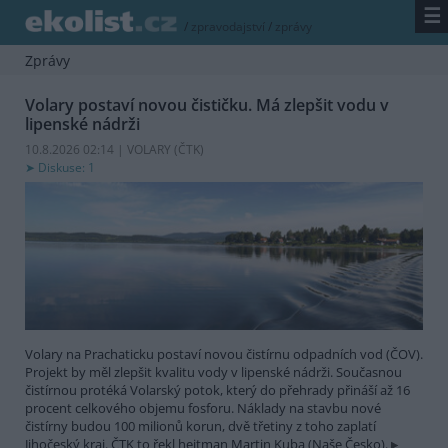
☰
/
zpravodajství
/
zprávy
Zprávy
Volary postaví novou čističku. Má zlepšit vodu v
lipenské nádrži
10.8.2026 02:14 | VOLARY (
ČTK
)
Diskuse: 1
Volary na Prachaticku postaví novou čistírnu odpadních vod (ČOV).
Projekt by měl zlepšit kvalitu vody v lipenské nádrži. Současnou
čistírnou protéká Volarský potok, který do přehrady přináší až 16
procent celkového objemu fosforu. Náklady na stavbu nové
čistírny budou 100 milionů korun, dvě třetiny z toho zaplatí
Jihočeský kraj. ČTK to řekl hejtman Martin Kuba (Naše Česko).