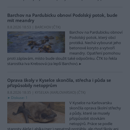
Barchov na Pardubicku obnoví Podolský potok, bude
mít meandry
8.8.2026 18:53 | BARCHOV (
ČTK
)
Barchov na Pardubicku obnoví
Podolský potok, který obcí
protéká. Nechá vybourat jeho
betonové koryto a vytvoří
meandry. Opatření pomohou
proti záplavám, místo bude sloužit také odpočinku. ČTK to řekla
starostka Iva Krebsová (za lepší Barchov).
Oprava školy v Kyselce skončila, střecha i půda se
přizpůsobily netopýrům
8.8.2026 18:35 | KYSELKA (KARLOVARSKO) (
ČTK
)
Diskuse: 1
V Kyselce na Karlovarsku
skončila oprava školní střechy
a půdy, které se musely
přizpůsobit stovkám
netopýrů. Práce se podle
starosty Aleše Labíka (nez.) nepatrně protáhly, ale chod školy ani