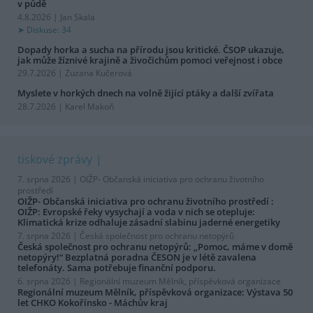
v půdě
4.8.2026 | Jan Skala
Diskuse: 34
Dopady horka a sucha na přírodu jsou kritické. ČSOP ukazuje,
jak může žíznivé krajině a živočichům pomoci veřejnost i obce
29.7.2026 | Zuzana Kučerová
Myslete v horkých dnech na volně žijící ptáky a další zvířata
28.7.2026 | Karel Makoň
tiskové zprávy
7. srpna 2026 |
OIŽP- Občanská iniciativa pro ochranu životního
prostředí
OIŽP- Občanská iniciativa pro ochranu životního prostředí :
OIŽP: Evropské řeky vysychají a voda v nich se otepluje:
Klimatická krize odhaluje zásadní slabinu jaderné energetiky
7. srpna 2026 |
Česká společnost pro ochranu netopýrů
Česká společnost pro ochranu netopýrů: „Pomoc, máme v domě
netopýry!“ Bezplatná poradna ČESON je v létě zavalena
telefonáty. Sama potřebuje finanční podporu.
6. srpna 2026 |
Regionální muzeum Mělník, příspěvková organizace
Regionální muzeum Mělník, příspěvková organizace: Výstava 50
let CHKO Kokořínsko - Máchův kraj