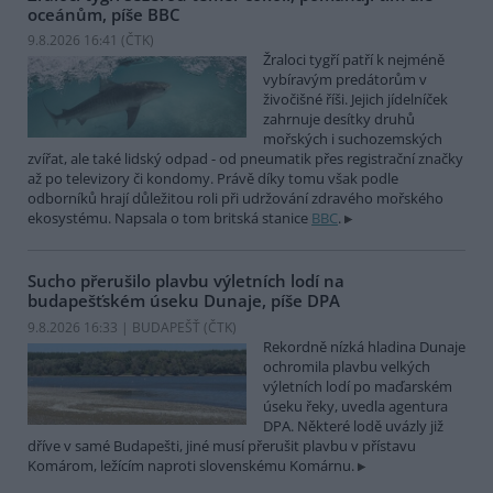
oceánům, píše BBC
9.8.2026 16:41 (
ČTK
)
Žraloci tygří patří k nejméně
vybíravým predátorům v
živočišné říši. Jejich jídelníček
zahrnuje desítky druhů
mořských i suchozemských
zvířat, ale také lidský odpad - od pneumatik přes registrační značky
až po televizory či kondomy. Právě díky tomu však podle
odborníků hrají důležitou roli při udržování zdravého mořského
ekosystému. Napsala o tom britská stanice
BBC
.
Sucho přerušilo plavbu výletních lodí na
budapešťském úseku Dunaje, píše DPA
9.8.2026 16:33 | BUDAPEŠŤ (
ČTK
)
Rekordně nízká hladina Dunaje
ochromila plavbu velkých
výletních lodí po maďarském
úseku řeky, uvedla agentura
DPA. Některé lodě uvázly již
dříve v samé Budapešti, jiné musí přerušit plavbu v přístavu
Komárom, ležícím naproti slovenskému Komárnu.