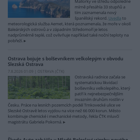
Mallorky ve středu odpoledne
mírně přesáhla 33 stupňů a
tím zaznamenala nový
španělský rekord.
Uvedla
to
meteorologická služba Aemet, která poznamenala, že moře v okolí
Baleárských ostrovů a v západním Středomoří je letos
nadprůměrně teplé, což ovlivňuje například také noční teploty na
pobřeží.
Ostrava bojuje s bolševníkem velkolepým v obvodu
Slezská Ostrava
7.8.2026 01:09 | OSTRAVA (
ČTK
)
Ostravská radnice začala se
systematickou likvidací
bolševníku velkolepého, který
patří k nejnebezpečnějším
invazním druhům rostlin v
Česku. Práce na lesních pozemcích podél Trnkovecké ulice ve
Slezské Ostravě letos vyjdou na více než 66 000 korun. Město
kombinuje chemické i mechanické metody, řekla ČTK mluvčí
magistrátu Gabriela Pokorná.
Škoda Auto zahájila v Mladé Boleslavi výrobu nového