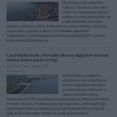
Úhyn raků a ryb v Horním
rybníce u Vranova, části obce
Ctětín na Chrudimsku, má na
svědomí nedostatek kyslíku ve
vodě. Způsobilo ho horké
počasí s minimem srážek. Podezření na otravu modrou skalicí se
nepotvrdilo, uvedla na dotaz ČTK ředitelka oblastního
inspektorátu České inspekce životního prostředí (ČIŽP) v Hradci
Králové Jana Štěpánková.
CzechGlobe bude s Povodím Moravy digitálně testovat
možná řešení potíží na Dyji
7.8.2026 11:34 | BRNO (
ČTK
)
Diskuse: 2
Možná řešení problémů s
ubýváním vody v Dyji budou
pomocí digitálního dvojčete
povodí testovat odborníci z
Ústavu globální změny
Akademie věd ČR (CzechGlobe) ve spolupráci se státním podnikem
Povodím Moravy. Problémy jsou nyní zejména v dolní části Dyje.
Na přelomu června a července pod nádrží Nové Mlýny uhynuly
ryby kvůli nedostatku kyslíku ve vodě způsobenému