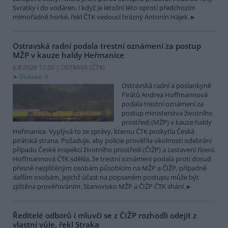
Svratky i do vodáren, i když je letošní léto oproti předchozím
mimořádně horké, řekl ČTK vedoucí hrázný Antonín Hájek.
Ostravská radní podala trestní oznámení za postup
MŽP v kauze haldy Heřmanice
6.8.2026 17:50 | OSTRAVA (
ČTK
)
Diskuse: 6
Ostravská radní a poslankyně
Pirátů Andrea Hoffmannová
podala trestní oznámení za
postup ministerstva životního
prostředí (MŽP) v kauze haldy
Heřmanice. Vyplývá to ze zprávy, kterou ČTK poskytla Česká
pirátská strana. Požaduje, aby policie prověřila okolnosti odebrání
případu České inspekci životního prostředí (ČIŽP) a zastavení řízení.
Hoffmannová ČTK sdělila, že trestní oznámení podala proti dosud
přesně nezjištěným osobám působícím na MŽP a ČIŽP, případně
dalším osobám, jejichž účast na popsaném postupu může být
zjištěna prověřováním. Stanovisko MŽP a ČIŽP ČTK shání.
Ředitelé odborů i mluvčí se z ČIŽP rozhodli odejít z
vlastní vůle, řekl Straka