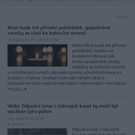
reklama
Most bude mít přírodní pohřebiště, zpopelněné
ostatky se uloží ke kořenům stromů
10.8.2026 01:25 | MOST (
ČTK
)
Město Most bude mít přírodní
pohřebiště. Vznikne na
Kostelním hřbitově, kde
budou zpopelněné ostatky
ukládány ke kořenům stromů
v rozložitelných urnách, aby pietní prostor působil přirozeně a v
souladu s krajinou. Součástí bude také obřadní altán a
bezbariérové cesty vedoucí mezi zelení. Informovala o tom radnice
na
webu.
Vědci: Odpadní toner z tiskových kazet by mohl být
využíván jako palivo
10.8.2026 01:05 (
ČTK
)
Diskuse: 1
Odpadní toner z tiskových
kazet by mohl být v budoucnu