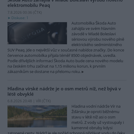
elektromobilu Peaq
7.8.2026 00:36 (
ČTK
)
Diskuse: 1
Automobilka Škoda Auto
zahájila ve svém hlavním
závodě v Mladé Boleslavi
sériovou výrobu nového plně
elektrického sedmimístného
SUV Peaq. Jde o největší vůz v současné nabídce značky. Do konce
července automobilka přijala téměř 8500 objednávek, uvedla.
Podle dřívějších informací Škoda Auto bude cena nového modelu
na českém trhu začínat na 1,15 milionu korun, k prvním
zákazníkům se dostane na přelomu roku.
Hladina vírské nádrže je o osm metrů níž, než bývá v
létě obvyklé
6.8.2026 20:48 | VÍR (
ČTK
)
Hladina vodní nádrže Vír na
Žďársku je oproti běžnému
stavu v létě níž asi o osm
metrů. Z vody už vystoupaly i
kamenné obruby kdysi
zatopené cesty. Nádrž je ale pořád schopná přidávat vodu do řeky