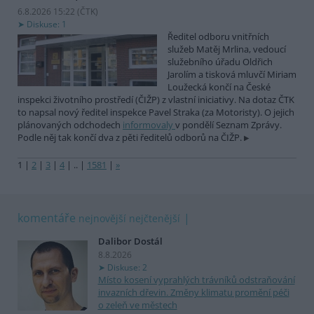
6.8.2026 15:22 (
ČTK
)
Diskuse: 1
Ředitel odboru vnitřních
služeb Matěj Mrlina, vedoucí
služebního úřadu Oldřich
Jarolím a tisková mluvčí Miriam
Loužecká končí na České
inspekci životního prostředí (ČIŽP) z vlastní iniciativy. Na dotaz ČTK
to napsal nový ředitel inspekce Pavel Straka (za Motoristy). O jejich
plánovaných odchodech
informovaly
v pondělí Seznam Zprávy.
Podle něj tak končí dva z pěti ředitelů odborů na ČIŽP.
1
|
2
|
3
|
4
|
..
|
1581
|
»
komentáře
nejnovější
nejčtenější
Dalibor Dostál
8.8.2026
Diskuse: 2
Místo kosení vyprahlých trávníků odstraňování
invazních dřevin. Změny klimatu promění péči
o zeleň ve městech