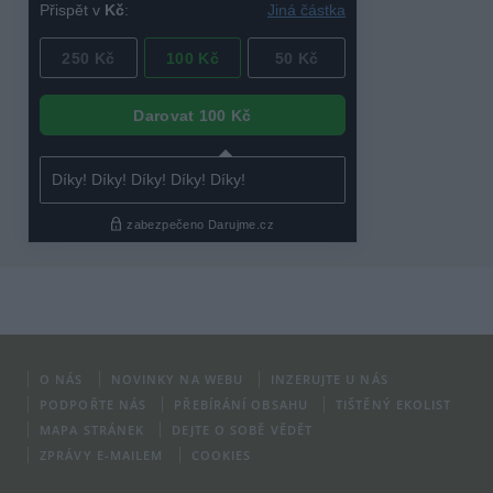
O NÁS
NOVINKY NA WEBU
INZERUJTE U NÁS
PODPOŘTE NÁS
PŘEBÍRÁNÍ OBSAHU
TIŠTĚNÝ EKOLIST
MAPA STRÁNEK
DEJTE O SOBĚ VĚDĚT
ZPRÁVY E-MAILEM
COOKIES