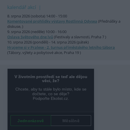
kalendář akcí
8. srpna 2026 (sobota) 14:00 - 15:00
Komentované prohlídky výstavy Rostlinná Odysea
(Přednášky a
diskuse, )
9. srpna 2026 (neděle) 10:00 - 16:00
Oslava Světového dne lvů
(Festivaly a slavnosti, Praha 7 )
10. srpna 2026 (pondělí) - 14. srpna 2026 (pátek)
Hrajeme si v Pralese - 2. turnus příměstského letního tábora
(Tábory, výlety a pobytové akce, Praha 19 )