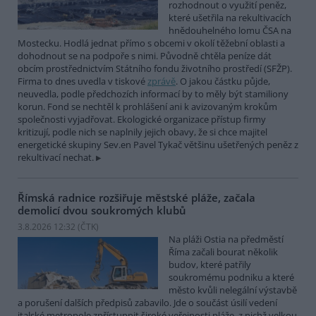
rozhodnout o využití peněz,
které ušetřila na rekultivacích
hnědouhelného lomu ČSA na
Mostecku. Hodlá jednat přímo s obcemi v okolí těžební oblasti a
dohodnout se na podpoře s nimi. Původně chtěla peníze dát
obcím prostřednictvím Státního fondu životního prostředí (SFŽP).
Firma to dnes uvedla v tiskové
zprávě
. O jakou částku půjde,
neuvedla, podle předchozích informací by to měly být stamiliony
korun. Fond se nechtěl k prohlášení ani k avizovaným krokům
společnosti vyjadřovat. Ekologické organizace přístup firmy
kritizují, podle nich se naplnily jejich obavy, že si chce majitel
energetické skupiny Sev.en Pavel Tykač většinu ušetřených peněz z
rekultivací nechat.
Římská radnice rozšiřuje městské pláže, začala
demolicí dvou soukromých klubů
3.8.2026 12:32 (
ČTK
)
Na pláži Ostia na předměstí
Říma začali bourat několik
budov, které patřily
soukromému podniku a které
město kvůli nelegální výstavbě
a porušení dalších předpisů zabavilo. Jde o součást úsilí vedení
italské metropole zpřístupnit široké veřejnosti pláže, z nichž velkou