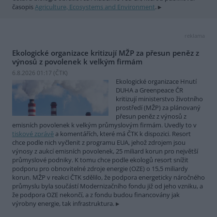
časopis
Agriculture, Ecosystems and Environment
.
reklama
Ekologické organizace kritizují MŽP za přesun peněz z
výnosů z povolenek k velkým firmám
6.8.2026 01:17 (
ČTK
)
Ekologické organizace Hnutí
DUHA a Greenpeace ČR
kritizují ministerstvo životního
prostředí (MŽP) za plánovaný
přesun peněz z výnosů z
emisních povolenek k velkým průmyslovým firmám. Uvedly to v
tiskové zprávě
a komentářích, které má ČTK k dispozici. Resort
chce podle nich vyčlenit z programu EUA, jehož zdrojem jsou
výnosy z aukcí emisních povolenek, 25 miliard korun pro největší
průmyslové podniky. K tomu chce podle ekologů resort snížit
podporu pro obnovitelné zdroje energie (OZE) o 15,5 miliardy
korun. MŽP v reakci ČTK sdělilo, že podpora energeticky náročného
průmyslu byla součástí Modernizačního fondu již od jeho vzniku, a
že podpora OZE nekončí, a z fondu budou financovány jak
výrobny energie, tak infrastruktura.