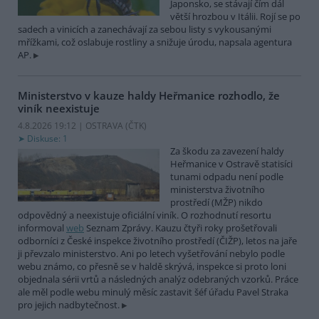
Japonsko, se stávají čím dál
větší hrozbou v Itálii. Rojí se po
sadech a vinicích a zanechávají za sebou listy s vykousanými
mřížkami, což oslabuje rostliny a snižuje úrodu, napsala agentura
AP.
Ministerstvo v kauze haldy Heřmanice rozhodlo, že
viník neexistuje
4.8.2026 19:12 | OSTRAVA (
ČTK
)
Diskuse: 1
Za škodu za zavezení haldy
Heřmanice v Ostravě statisíci
tunami odpadu není podle
ministerstva životního
prostředí (MŽP) nikdo
odpovědný a neexistuje oficiální viník. O rozhodnutí resortu
informoval
web
Seznam Zprávy. Kauzu čtyři roky prošetřovali
odborníci z České inspekce životního prostředí (ČIŽP), letos na jaře
ji převzalo ministerstvo. Ani po letech vyšetřování nebylo podle
webu známo, co přesně se v haldě skrývá, inspekce si proto loni
objednala sérii vrtů a následných analýz odebraných vzorků. Práce
ale měl podle webu minulý měsíc zastavit šéf úřadu Pavel Straka
pro jejich nadbytečnost.