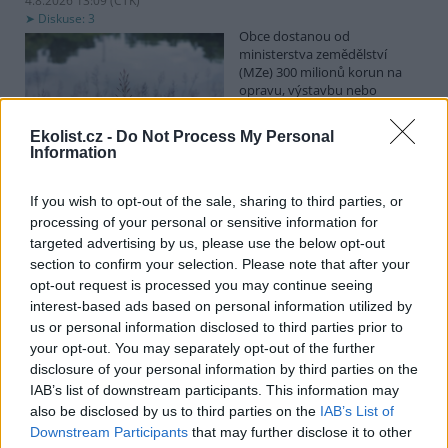
4.8.2026 13:09 (
ČTK
)
Diskuse: 3
Obce dostanou od
ministerstva zemědělství
(MZe) 300 milionů korun na
opravu, výstavbu nebo
odbahnění malých vodních
nádrží. Žádost o dotace mohou podávat od 7. září do 7. října.
Ekolist.cz -
Do Not Process My Personal
Information
Hospodářským zvířatům pomáhají při vedrech remízky
i kamenné stáje
If you wish to opt-out of the sale, sharing to third parties, or
processing of your personal or sensitive information for
4.8.2026 12:52 (
ČTK
)
Hospodářská zvířata na jihu
targeted advertising by us, please use the below opt-out
Čech se při tropických
section to confirm your selection. Please note that after your
teplotách ochlazují v
opt-out request is processed you may continue seeing
remízkách i kamenných stájích.
interest-based ads based on personal information utilized by
Někteří jihočeští farmáři
us or personal information disclosed to third parties prior to
vypouštějí krávy, ovce či koně na pastviny v noci a v největších
your opt-out. You may separately opt-out of the further
vedrech je nechávají uvnitř chladnějších budov. Kvůli suchu
neroste na loukách tráva a zemědělci musí dobytek přikrmovat
disclosure of your personal information by third parties on the
zásobami sena na zimu. Vysychají zdroje vody a rostou náklady na
IAB’s list of downstream participants. This information may
její dopravu i na elektřinu na ochlazování zvířat, zjistila ČTK.
also be disclosed by us to third parties on the
IAB’s List of
Downstream Participants
that may further disclose it to other