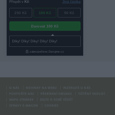
O NÁS
NOVINKY NA WEBU
INZERUJTE U NÁS
PODPOŘTE NÁS
PŘEBÍRÁNÍ OBSAHU
TIŠTĚNÝ EKOLIST
MAPA STRÁNEK
DEJTE O SOBĚ VĚDĚT
ZPRÁVY E-MAILEM
COOKIES