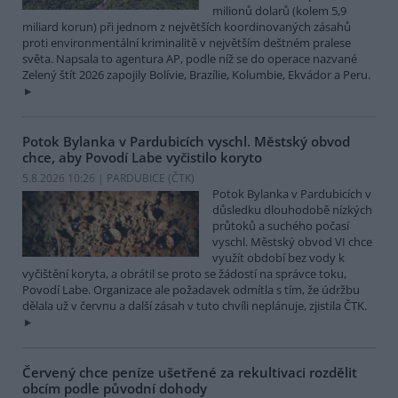
milionů dolarů (kolem 5,9
miliard korun) při jednom z největších koordinovaných zásahů
proti environmentální kriminalitě v největším deštném pralese
světa. Napsala to agentura AP, podle níž se do operace nazvané
Zelený štít 2026 zapojily Bolívie, Brazílie, Kolumbie, Ekvádor a Peru.
Potok Bylanka v Pardubicích vyschl. Městský obvod
chce, aby Povodí Labe vyčistilo koryto
5.8.2026 10:26 | PARDUBICE (
ČTK
)
Potok Bylanka v Pardubicích v
důsledku dlouhodobě nízkých
průtoků a suchého počasí
vyschl. Městský obvod VI chce
využít období bez vody k
vyčištění koryta, a obrátil se proto se žádostí na správce toku,
Povodí Labe. Organizace ale požadavek odmítla s tím, že údržbu
dělala už v červnu a další zásah v tuto chvíli neplánuje, zjistila ČTK.
Červený chce peníze ušetřené za rekultivaci rozdělit
obcím podle původní dohody