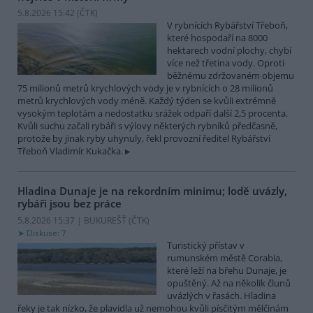
5.8.2026 15:42 (
ČTK
)
V rybnících Rybářství Třeboň,
které hospodaří na 8000
hektarech vodní plochy, chybí
více než třetina vody. Oproti
běžnému zdržovaném objemu
75 milionů metrů krychlových vody je v rybnících o 28 milionů
metrů krychlových vody méně. Každý týden se kvůli extrémně
vysokým teplotám a nedostatku srážek odpaří další 2,5 procenta.
Kvůli suchu začali rybáři s výlovy některých rybníků předčasně,
protože by jinak ryby uhynuly, řekl provozní ředitel Rybářství
Třeboň Vladimír Kukačka.
Hladina Dunaje je na rekordním minimu; lodě uvázly,
rybáři jsou bez práce
5.8.2026 15:37 | BUKUREŠŤ (
ČTK
)
Diskuse: 7
Turistický přístav v
rumunském městě Corabia,
které leží na břehu Dunaje, je
opuštěný. Až na několik člunů
uvázlých v řasách. Hladina
řeky je tak nízko, že plavidla už nemohou kvůli písčitým mělčinám