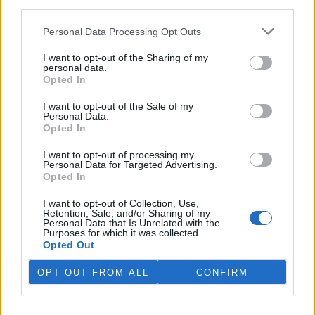
third parties.
V Japonsku, které bojuje s extrémními vedry, uhynuly
tři lvice, píše BBC News
Personal Data Processing Opt Outs
4.8.2026 12:42 (
ČTK
)
Diskuse: 2
I want to opt-out of the Sharing of my
Tři lvice v zoologické zahradě v
personal data.
japonském Tokiu uhynuly
Opted In
pravděpodobně v důsledku
horka. Japonsko se toto léto
I want to opt-out of the Sale of my
potýká s vlnami extrémních
Personal Data.
veder, napsal zpravodajský server
BBC News
.
Opted In
I want to opt-out of processing my
Personal Data for Targeted Advertising.
Ghanský parlament schválil přísný zákon na ochranu
Opted In
kakaových plantáží
4.8.2026 12:39 (
ČTK
)
I want to opt-out of Collection, Use,
Ghanský parlament schválil
Retention, Sale, and/or Sharing of my
zákon, podle kterého místním
Personal Data that Is Unrelated with the
Purposes for which it was collected.
farmářům hrozí až 20 let
Opted Out
vězení, pokud bez souhlasu
úřadů přemění svou kakaovou
plantáž na jiný účel. Informovala o tom agentura AP; zákon nyní
OPT OUT FROM ALL
CONFIRM
čeká na podpis prezidenta Johna Mahamy.