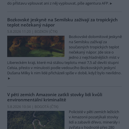
do přístavu vplouvat ani z něj vyplouvat, píše agentura AFP.
Bozkovské jeskyně na Semilsku zažívají za tropických
teplot nečekaný nápor
5.8.2026 11:20 | BOZKOV (
ČTK
)
Bozkovské dolomitové jeskyně
na Semilsku zažívají za
současných tropických teplot
nečekaný nápor. Jde sice o
jedno z nejchladnějších míst v
Libereckém kraji, které má stálou teplotu mezi 7,5 až devíti stupni
Celsia, přesto v minulosti podle vedoucího Bozkovských jeskyní
Dušana Milky k nim lidé přicházeli spíše v době, když bylo nevlídno.
V pěti zemích Amazonie zatkli stovky lidí kvůli
environmentální kriminalitě
5.8.2026 10:34 | BOGOTÁ (
ČTK
)
Policisté v pěti zemích ležících
v Amazonii pozatýkali stovky
lidí a zabavili dřevo, minerály i
zvířata v hodnotě přes 280