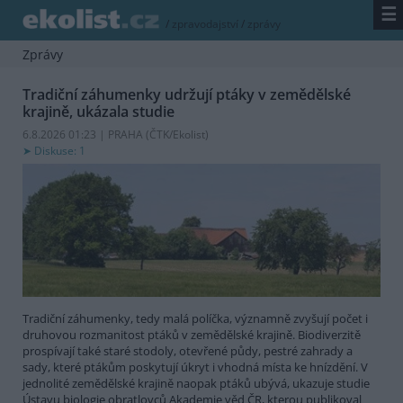
☰
/
zpravodajství
/
zprávy
Zprávy
Tradiční záhumenky udržují ptáky v zemědělské
krajině, ukázala studie
6.8.2026 01:23 | PRAHA (
ČTK/Ekolist
)
Diskuse: 1
Tradiční záhumenky, tedy malá políčka, významně zvyšují počet i
druhovou rozmanitost ptáků v zemědělské krajině. Biodiverzitě
prospívají také staré stodoly, otevřené půdy, pestré zahrady a
sady, které ptákům poskytují úkryt i vhodná místa ke hnízdění. V
jednolité zemědělské krajině naopak ptáků ubývá, ukazuje studie
Ústavu biologie obratlovců Akademie věd ČR, kterou publikoval