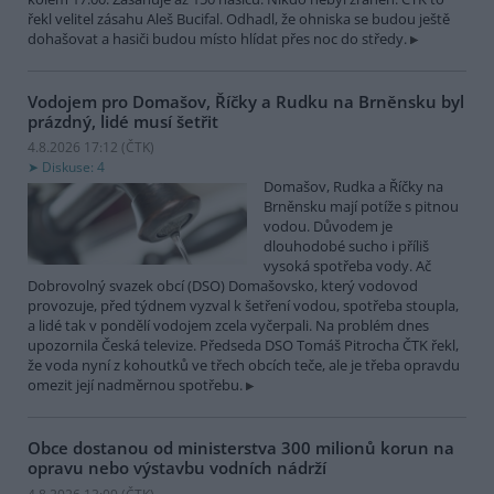
řekl velitel zásahu Aleš Bucifal. Odhadl, že ohniska se budou ještě
dohašovat a hasiči budou místo hlídat přes noc do středy.
Vodojem pro Domašov, Říčky a Rudku na Brněnsku byl
prázdný, lidé musí šetřit
4.8.2026 17:12 (
ČTK
)
Diskuse: 4
Domašov, Rudka a Říčky na
Brněnsku mají potíže s pitnou
vodou. Důvodem je
dlouhodobé sucho i příliš
vysoká spotřeba vody. Ač
Dobrovolný svazek obcí (DSO) Domašovsko, který vodovod
provozuje, před týdnem vyzval k šetření vodou, spotřeba stoupla,
a lidé tak v pondělí vodojem zcela vyčerpali. Na problém dnes
upozornila Česká televize. Předseda DSO Tomáš Pitrocha ČTK řekl,
že voda nyní z kohoutků ve třech obcích teče, ale je třeba opravdu
omezit její nadměrnou spotřebu.
Obce dostanou od ministerstva 300 milionů korun na
opravu nebo výstavbu vodních nádrží