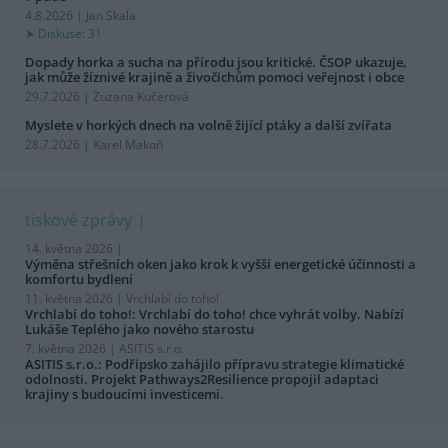
4.8.2026 | Jan Skala
Diskuse: 31
Dopady horka a sucha na přírodu jsou kritické. ČSOP ukazuje,
jak může žíznivé krajině a živočichům pomoci veřejnost i obce
29.7.2026 | Zuzana Kučerová
Myslete v horkých dnech na volně žijící ptáky a další zvířata
28.7.2026 | Karel Makoň
tiskové zprávy
14. května 2026 |
Výměna střešních oken jako krok k vyšší energetické účinnosti a
komfortu bydlení
11. května 2026 |
Vrchlabí do toho!
Vrchlabí do toho!: Vrchlabí do toho! chce vyhrát volby. Nabízí
Lukáše Teplého jako nového starostu
7. května 2026 |
ASITIS s.r.o.
ASITIS s.r.o.: Podřipsko zahájilo přípravu strategie klimatické
odolnosti. Projekt Pathways2Resilience propojil adaptaci
krajiny s budoucími investicemi.