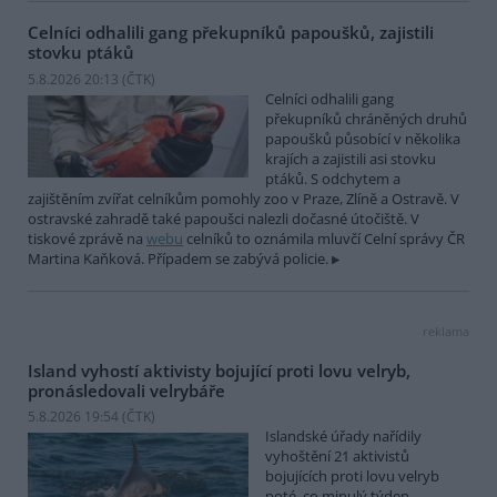
Celníci odhalili gang překupníků papoušků, zajistili
stovku ptáků
5.8.2026 20:13 (
ČTK
)
Celníci odhalili gang
překupníků chráněných druhů
papoušků působící v několika
krajích a zajistili asi stovku
ptáků. S odchytem a
zajištěním zvířat celníkům pomohly zoo v Praze, Zlíně a Ostravě. V
ostravské zahradě také papoušci nalezli dočasné útočiště. V
tiskové zprávě na
webu
celníků to oznámila mluvčí Celní správy ČR
Martina Kaňková. Případem se zabývá policie.
reklama
Island vyhostí aktivisty bojující proti lovu velryb,
pronásledovali velrybáře
5.8.2026 19:54 (
ČTK
)
Islandské úřady nařídily
vyhoštění 21 aktivistů
bojujících proti lovu velryb
poté, co minulý týden