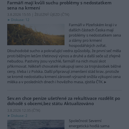
Farmáři mají kvůli suchu problémy s nedostatkem
sena na krmení
3.8.2026 15:55 | ŽELEZNÝ ÚJEZD (
ČTK
)
Diskuse: 12
Farmáři v Plzeňském kraji i v
dalších částech Česka mají
problémy s nedostatkem sena
a slámy pro krmení
hospodářských zvířat.
Dlouhodobé sucho a pokračující vedra způsobily, že první seč měla
proti běžným letům třetinový výnos a druhé a další seče už zřejmě
nebudou. Pastviny jsou vyschlé, farmáři na nich musí skot
přikrmovat. Někteří chovatelé nakupují seno za trojnásobek běžné
ceny, třeba i z Polska. Další připravují zmenšení stád krav, protože
se kromě nedostatku krmení zároveň výrazně snížila výkupní cena
mléka a v posledních dnech i hovězího masa, zjistila ČTK.
Sev.en chce peníze ušetřené za rekultivace rozdělit po
dohodě s obcemi,bez státu
Aktualizováno
3.8.2026 12:35 (
ČTK
)
Diskuse: 2
Společnost Severní
energetická hodlá sama