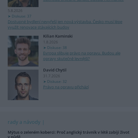
5.8.2026
Diskuse: 37
Dostupné bydlení nevyřeší jen nová výstavba. Česko musí lépe
využít renovace stávajících budov
Kilian Kaminski
1.8.2026
Diskuse: 38
Evropa slibuje právo na opravu. Budou ale
opravy skutečně levnější?
David Chytil
31.7.2026
Diskuse: 32
Právo na opravu přichází
rady a návody
Mýtus o zeleném koberci: Proč anglický trávník v létě zabíjí život
v půdě