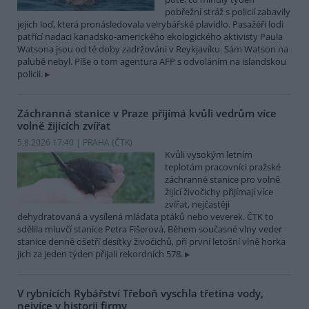
pobřežní stráž s policií zabavily
jejich loď, která pronásledovala velrybářské plavidlo. Pasažéři lodi
patřící nadaci kanadsko-amerického ekologického aktivisty Paula
Watsona jsou od té doby zadržováni v Reykjavíku. Sám Watson na
palubě nebyl. Píše o tom agentura AFP s odvoláním na islandskou
policii.
Záchranná stanice v Praze přijímá kvůli vedrům více
volně žijících zvířat
5.8.2026 17:40 | PRAHA (
ČTK
)
Kvůli vysokým letním
teplotám pracovníci pražské
záchranné stanice pro volně
žijící živočichy přijímají více
zvířat, nejčastěji
dehydratovaná a vysílená mláďata ptáků nebo veverek. ČTK to
sdělila mluvčí stanice Petra Fišerová. Během současné vlny veder
stanice denně ošetří desítky živočichů, při první letošní vlně horka
jich za jeden týden přijali rekordních 578.
V rybnících Rybářství Třeboň vyschla třetina vody,
nejvíce v historii firmy