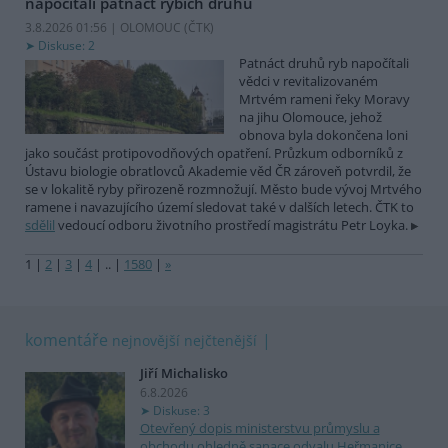
napočítali patnáct rybích druhů
3.8.2026 01:56 | OLOMOUC (
ČTK
)
Diskuse: 2
Patnáct druhů ryb napočítali
vědci v revitalizovaném
Mrtvém rameni řeky Moravy
na jihu Olomouce, jehož
obnova byla dokončena loni
jako součást protipovodňových opatření. Průzkum odborníků z
Ústavu biologie obratlovců Akademie věd ČR zároveň potvrdil, že
se v lokalitě ryby přirozeně rozmnožují. Město bude vývoj Mrtvého
ramene i navazujícího území sledovat také v dalších letech. ČTK to
sdělil
vedoucí odboru životního prostředí magistrátu Petr Loyka.
1
|
2
|
3
|
4
|
..
|
1580
|
»
komentáře
nejnovější
nejčtenější
Jiří Michalisko
6.8.2026
Diskuse: 3
Otevřený dopis ministerstvu průmyslu a
obchodu ohledně sanace odvalu Heřmanice