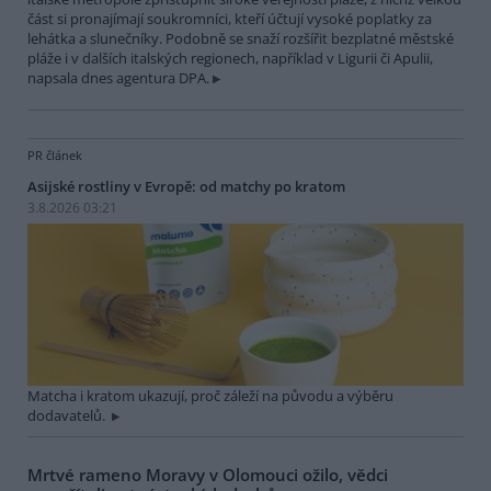
část si pronajímají soukromníci, kteří účtují vysoké poplatky za
lehátka a slunečníky. Podobně se snaží rozšířit bezplatné městské
pláže i v dalších italských regionech, například v Ligurii či Apulii,
napsala dnes agentura DPA.
PR článek
Asijské rostliny v Evropě: od matchy po kratom
3.8.2026 03:21
Matcha i kratom ukazují, proč záleží na původu a výběru
dodavatelů.
Mrtvé rameno Moravy v Olomouci ožilo, vědci