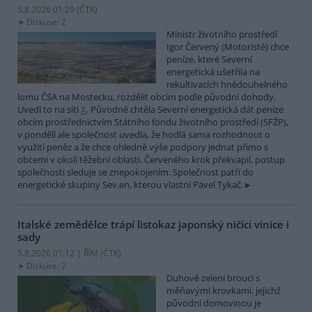
5.8.2026 01:29 (
ČTK
)
Diskuse: 2
Ministr životního prostředí
Igor Červený (Motoristé) chce
peníze, které Severní
energetická ušetřila na
rekultivacích hnědouhelného
lomu ČSA na Mostecku, rozdělit obcím podle původní dohody.
Uvedl to na síti
X
. Původně chtěla Severní energetická dát peníze
obcím prostřednictvím Státního fondu životního prostředí (SFŽP),
v pondělí ale společnost uvedla, že hodlá sama rozhodnout o
využití peněz a že chce ohledně výše podpory jednat přímo s
obcemi v okolí těžební oblasti. Červeného krok překvapil, postup
společnosti sleduje se znepokojením. Společnost patří do
energetické skupiny Sev.en, kterou vlastní Pavel Tykač.
Italské zemědělce trápí listokaz japonský ničící vinice i
sady
5.8.2026 01:12 | ŘÍM (
ČTK
)
Diskuse: 2
Duhově zelení brouci s
měňavými krovkami, jejichž
původní domovinou je