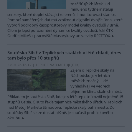
znečišťujících látek. Od
minulého týdne instalují
senzory, které doplní stávající referenční monitorovací stanice.
Pomocí naměřených dat má vzniknout digitální dvojče Brna, které
vytvoří podrobný časoprostorový model kvality ovzduší v Brně.
Cílem je lepší porozumění dynamice kvality ovzduší, řekl ČTK
Ondřej Mikeš z pracoviště Masarykovy univerzity RECETOX.
Soutěska Sibiř v Teplických skalách v létě chladí, dnes
tam bylo přes 10 stupňů
3.8.2026 16:12 | TEPLICE NAD METUJÍ (
ČTK
)
Zájem o Teplické skály na
Náchodsku je v letních
měsících značný. Lidé
vyhledávají ve vedrech
příjemné klima skalních měst.
Příkladem je soutěska Sibiř, kde je v létě teplotní rozdíl nejméně 15
stupňů Celsia. ČTK to řekla tajemnice městského úřadu v Teplicích
nad Metují Markéta Strnadová. Teplické skály patří městu. Do
soutěsky Sibiř se lze dostat běžně, je součástí prohlídkového
okruhu.