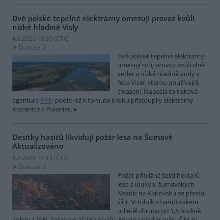
Dvě polské tepelné elektrárny omezují provoz kvůli
nízké hladině Visly
4.8.2026 18:35 (
ČTK
)
Diskuse: 2
Dvě polské tepelné elektrárny
omezují svůj provoz kvůli vlně
veder a nízké hladině vody v
řece Visle, kterou používají k
chlazení. Napsala to tisková
agentura
PAP
, podle níž k tomuto kroku přistoupily elektrárny
Kozienice a Polaniec.
Desítky hasičů likvidují požár lesa na Šumavě
Aktualizováno
4.8.2026 17:13 (
ČTK
)
Diskuse: 2
Požár přibližně šesti hektarů
lesa a louky u šumavských
Nezdic na Klatovsku se přestal
šířit. Vrtulník s bambivakem
odletěl zhruba po 1,5 hodině
kolem 17:00. Zasahuje až 150 hasičů. Nikdo nebyl zraněn. ČTK to