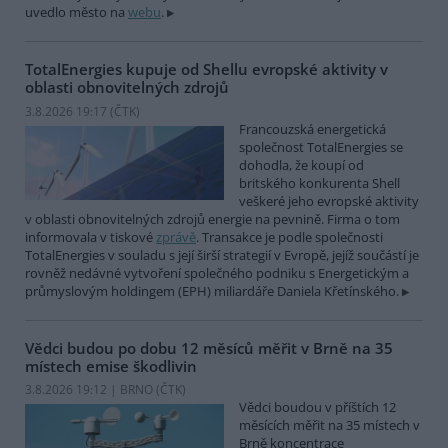
uvedlo město na
webu
.
TotalEnergies kupuje od Shellu evropské aktivity v
oblasti obnovitelných zdrojů
3.8.2026 19:17 (
ČTK
)
Francouzská energetická
společnost TotalEnergies se
dohodla, že koupí od
britského konkurenta Shell
veškeré jeho evropské aktivity
v oblasti obnovitelných zdrojů energie na pevnině. Firma o tom
informovala v tiskové
zprávě
. Transakce je podle společnosti
TotalEnergies v souladu s její širší strategií v Evropě, jejíž součástí je
rovněž nedávné vytvoření společného podniku s Energetickým a
průmyslovým holdingem (EPH) miliardáře Daniela Křetínského.
Vědci budou po dobu 12 měsíců měřit v Brně na 35
místech emise škodlivin
3.8.2026 19:12 | BRNO (
ČTK
)
Vědci boudou v příštích 12
měsících měřit na 35 místech v
Brně koncentrace