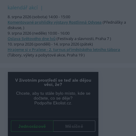
kalendář akcí
8. srpna 2026 (sobota) 14:00 - 15:00
Komentované prohlídky výstavy Rostlinná Odysea
(Přednášky a
diskuse, )
9. srpna 2026 (neděle) 10:00 - 16:00
Oslava Světového dne lvů
(Festivaly a slavnosti, Praha 7 )
10. srpna 2026 (pondělí) - 14. srpna 2026 (pátek)
Hrajeme si v Pralese - 2. turnus příměstského letního tábora
(Tábory, výlety a pobytové akce, Praha 19 )