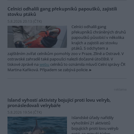
Celníci odhalili gang překupníků papoušků, zajistili
stovku ptáků
5.8.2026 20:13 (
ČTK
)
Celníci odhalili gang
překupníků chráněných druhů
papoušků působící v několika
krajích a zajistili asi stovku
ptáků. S odchytem a
zajištěním zvířat celníkům pomohly zoo v Praze, Zlíně a Ostravě. V
ostravské zahradě také papoušci nalezli dočasné útočiště. V
tiskové zprávě na
webu
celníků to oznámila mluvčí Celní správy ČR
Martina Kaňková. Případem se zabývá policie.
reklama
Island vyhostí aktivisty bojující proti lovu velryb,
pronásledovali velrybáře
5.8.2026 19:54 (
ČTK
)
Islandské úřady nařídily
vyhoštění 21 aktivistů
bojujících proti lovu velryb
poté, co minulý týden