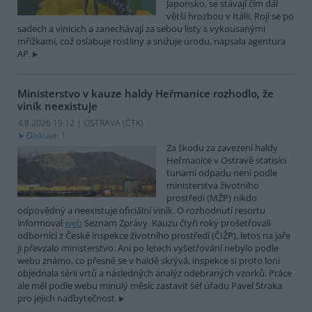
Japonsko, se stávají čím dál
větší hrozbou v Itálii. Rojí se po
sadech a vinicích a zanechávají za sebou listy s vykousanými
mřížkami, což oslabuje rostliny a snižuje úrodu, napsala agentura
AP.
Ministerstvo v kauze haldy Heřmanice rozhodlo, že
viník neexistuje
4.8.2026 19:12 | OSTRAVA (
ČTK
)
Diskuse: 1
Za škodu za zavezení haldy
Heřmanice v Ostravě statisíci
tunami odpadu není podle
ministerstva životního
prostředí (MŽP) nikdo
odpovědný a neexistuje oficiální viník. O rozhodnutí resortu
informoval
web
Seznam Zprávy. Kauzu čtyři roky prošetřovali
odborníci z České inspekce životního prostředí (ČIŽP), letos na jaře
ji převzalo ministerstvo. Ani po letech vyšetřování nebylo podle
webu známo, co přesně se v haldě skrývá, inspekce si proto loni
objednala sérii vrtů a následných analýz odebraných vzorků. Práce
ale měl podle webu minulý měsíc zastavit šéf úřadu Pavel Straka
pro jejich nadbytečnost.