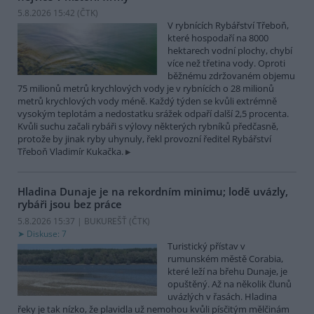
5.8.2026 15:42 (
ČTK
)
V rybnících Rybářství Třeboň,
které hospodaří na 8000
hektarech vodní plochy, chybí
více než třetina vody. Oproti
běžnému zdržovaném objemu
75 milionů metrů krychlových vody je v rybnících o 28 milionů
metrů krychlových vody méně. Každý týden se kvůli extrémně
vysokým teplotám a nedostatku srážek odpaří další 2,5 procenta.
Kvůli suchu začali rybáři s výlovy některých rybníků předčasně,
protože by jinak ryby uhynuly, řekl provozní ředitel Rybářství
Třeboň Vladimír Kukačka.
Hladina Dunaje je na rekordním minimu; lodě uvázly,
rybáři jsou bez práce
5.8.2026 15:37 | BUKUREŠŤ (
ČTK
)
Diskuse: 7
Turistický přístav v
rumunském městě Corabia,
které leží na břehu Dunaje, je
opuštěný. Až na několik člunů
uvázlých v řasách. Hladina
řeky je tak nízko, že plavidla už nemohou kvůli písčitým mělčinám