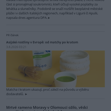
část si pronajímají soukromníci, kteří účtují vysoké poplatky za
lehátka a slunečníky. Podobně se snaží rozšířit bezplatné městské
pláže i v dalších italských regionech, například v Ligurii či Apulii,
napsala dnes agentura DPA.
PR článek
Asijské rostliny v Evropě: od matchy po kratom
3.8.2026 03:21
Matcha i kratom ukazují, proč záleží na původu a výběru
dodavatelů.
Mrtvé rameno Moravy v Olomouci ožilo, vědci