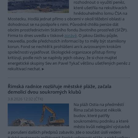
rozhodnout o využití peněz,
které ušetřila na rekultivacích
hnědouhelného lomu ČSA na
Mostecku. Hodlá jednat přímo s obcemi v okolí těžební oblasti a
dohodnout se na podpoře s nimi. Původně chtěla peníze dát
obcím prostřednictvím Státního fondu životního prostředí (SFŽP).
Firma to dnes uvedla v tiskové
zprávě
. O jakou částku půjde,
neuvedla, podle předchozích informací by to měly být stamiliony
korun. Fond se nechtěl k prohlášení ani k avizovaným krokům
společnosti vyjadřovat. Ekologické organizace přístup firmy
kritizují, podle nich se naplnily jejich obavy, že si chce majitel
energetické skupiny Sev.en Pavel Tykač většinu ušetřených peněz z
rekultivací nechat.
Římská radnice rozšiřuje městské pláže, začala
demolicí dvou soukromých klubů
3.8.2026 12:32 (
ČTK
)
Na pláži Ostia na předměstí
Říma začali bourat několik
budov, které patřily
soukromému podniku a které
město kvůli nelegální výstavbě
a porušení dalších předpisů zabavilo. Jde o součást úsilí vedení
italské metropole zpřístupnit široké veřejnosti pláže, z nichž velkou