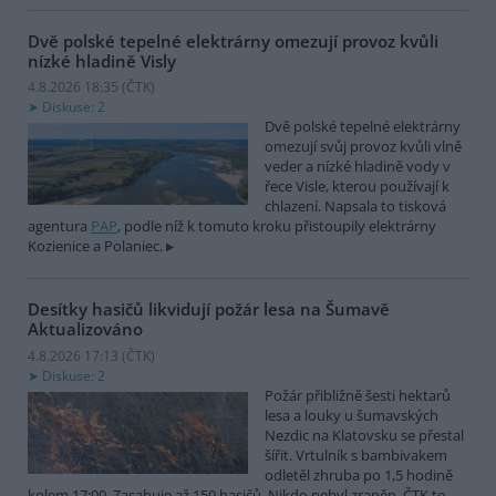
Dvě polské tepelné elektrárny omezují provoz kvůli
nízké hladině Visly
4.8.2026 18:35 (
ČTK
)
Diskuse: 2
Dvě polské tepelné elektrárny
omezují svůj provoz kvůli vlně
veder a nízké hladině vody v
řece Visle, kterou používají k
chlazení. Napsala to tisková
agentura
PAP
, podle níž k tomuto kroku přistoupily elektrárny
Kozienice a Polaniec.
Desítky hasičů likvidují požár lesa na Šumavě
Aktualizováno
4.8.2026 17:13 (
ČTK
)
Diskuse: 2
Požár přibližně šesti hektarů
lesa a louky u šumavských
Nezdic na Klatovsku se přestal
šířit. Vrtulník s bambivakem
odletěl zhruba po 1,5 hodině
kolem 17:00. Zasahuje až 150 hasičů. Nikdo nebyl zraněn. ČTK to