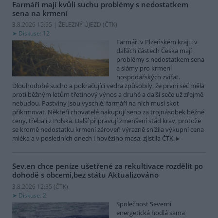
Farmáři mají kvůli suchu problémy s nedostatkem
sena na krmení
3.8.2026 15:55 | ŽELEZNÝ ÚJEZD (
ČTK
)
Diskuse: 12
Farmáři v Plzeňském kraji i v
dalších částech Česka mají
problémy s nedostatkem sena
a slámy pro krmení
hospodářských zvířat.
Dlouhodobé sucho a pokračující vedra způsobily, že první seč měla
proti běžným letům třetinový výnos a druhé a další seče už zřejmě
nebudou. Pastviny jsou vyschlé, farmáři na nich musí skot
přikrmovat. Někteří chovatelé nakupují seno za trojnásobek běžné
ceny, třeba i z Polska. Další připravují zmenšení stád krav, protože
se kromě nedostatku krmení zároveň výrazně snížila výkupní cena
mléka a v posledních dnech i hovězího masa, zjistila ČTK.
Sev.en chce peníze ušetřené za rekultivace rozdělit po
dohodě s obcemi,bez státu
Aktualizováno
3.8.2026 12:35 (
ČTK
)
Diskuse: 2
Společnost Severní
energetická hodlá sama