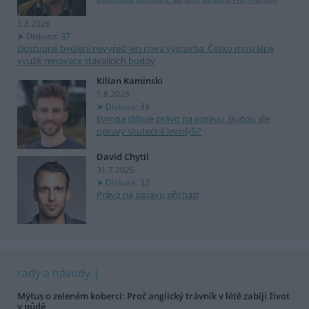
5.8.2026
Diskuse: 37
Dostupné bydlení nevyřeší jen nová výstavba. Česko musí lépe
využít renovace stávajících budov
Kilian Kaminski
1.8.2026
Diskuse: 38
Evropa slibuje právo na opravu. Budou ale
opravy skutečně levnější?
David Chytil
31.7.2026
Diskuse: 32
Právo na opravu přichází
rady a návody
Mýtus o zeleném koberci: Proč anglický trávník v létě zabíjí život
v půdě