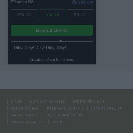
O NÁS
NOVINKY NA WEBU
INZERUJTE U NÁS
PODPOŘTE NÁS
PŘEBÍRÁNÍ OBSAHU
TIŠTĚNÝ EKOLIST
MAPA STRÁNEK
DEJTE O SOBĚ VĚDĚT
ZPRÁVY E-MAILEM
COOKIES