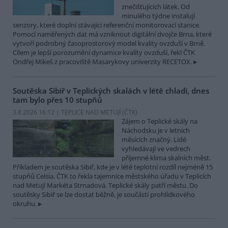
znečišťujících látek. Od
minulého týdne instalují
senzory, které doplní stávající referenční monitorovací stanice.
Pomocí naměřených dat má vzniknout digitální dvojče Brna, které
vytvoří podrobný časoprostorový model kvality ovzduší v Brně.
Cílem je lepší porozumění dynamice kvality ovzduší, řekl ČTK
Ondřej Mikeš z pracoviště Masarykovy univerzity RECETOX.
Soutěska Sibiř v Teplických skalách v létě chladí, dnes
tam bylo přes 10 stupňů
3.8.2026 16:12 | TEPLICE NAD METUJÍ (
ČTK
)
Zájem o Teplické skály na
Náchodsku je v letních
měsících značný. Lidé
vyhledávají ve vedrech
příjemné klima skalních měst.
Příkladem je soutěska Sibiř, kde je v létě teplotní rozdíl nejméně 15
stupňů Celsia. ČTK to řekla tajemnice městského úřadu v Teplicích
nad Metují Markéta Strnadová. Teplické skály patří městu. Do
soutěsky Sibiř se lze dostat běžně, je součástí prohlídkového
okruhu.