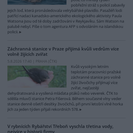
pobřežní stráž s policií zabavily
jejich loď, která pronásledovala velrybářské plavidlo. Pasažéři lodi
patřící nadaci kanadsko-amerického ekologického aktivisty Paula
Watsona jsou od té doby zadržováni v Reykjavíku. Sám Watson na
palubě nebyl. Píše o tom agentura AFP s odvoláním na islandskou
policii.
Záchranná stanice v Praze přijímá kvůli vedrům více
volně žijících zvířat
5.8.2026 17:40 | PRAHA (
ČTK
)
Kvůli vysokým letním
teplotám pracovníci pražské
záchranné stanice pro volně
žijící živočichy přijímají více
zvířat, nejčastěji
dehydratovaná a vysílená mláďata ptáků nebo veverek. ČTK to
sdělila mluvčí stanice Petra Fišerová. Během současné vlny veder
stanice denně ošetří desítky živočichů, při první letošní vlně horka
jich za jeden týden přijali rekordních 578.
V rybnících Rybářství Třeboň vyschla třetina vody,
nejvíce v historii firmy