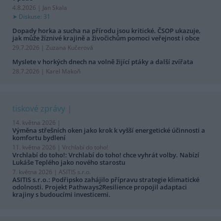
4.8.2026 | Jan Skala
Diskuse: 31
Dopady horka a sucha na přírodu jsou kritické. ČSOP ukazuje,
jak může žíznivé krajině a živočichům pomoci veřejnost i obce
29.7.2026 | Zuzana Kučerová
Myslete v horkých dnech na volně žijící ptáky a další zvířata
28.7.2026 | Karel Makoň
tiskové zprávy
14. května 2026 |
Výměna střešních oken jako krok k vyšší energetické účinnosti a
komfortu bydlení
11. května 2026 |
Vrchlabí do toho!
Vrchlabí do toho!: Vrchlabí do toho! chce vyhrát volby. Nabízí
Lukáše Teplého jako nového starostu
7. května 2026 |
ASITIS s.r.o.
ASITIS s.r.o.: Podřipsko zahájilo přípravu strategie klimatické
odolnosti. Projekt Pathways2Resilience propojil adaptaci
krajiny s budoucími investicemi.