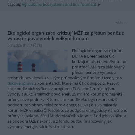
časopis
Agriculture, Ecosystems and Environment
.
reklama
Ekologické organizace kritizují MŽP za přesun peněz z
výnosů z povolenek k velkým firmám
6.8.2026 01:17 (
ČTK
)
Ekologické organizace Hnutí
DUHA a Greenpeace ČR
kritizují ministerstvo životního
prostředí (MŽP) za plánovaný
přesun peněz z výnosů z
emisních povolenek k velkým průmyslovým firmám. Uvedly to v
tiskové zprávě
a komentářích, které má ČTK k dispozici. Resort
chce podle nich vyčlenit z programu EUA, jehož zdrojem jsou
výnosy z aukcí emisních povolenek, 25 miliard korun pro největší
průmyslové podniky. K tomu chce podle ekologů resort snížit
podporu pro obnovitelné zdroje energie (OZE) o 15,5 miliardy
korun. MŽP v reakci ČTK sdělilo, že podpora energeticky náročného
průmyslu byla součástí Modernizačního fondu již od jeho vzniku, a
že podpora OZE nekončí, a z fondu budou financovány jak
výrobny energie, tak infrastruktura.