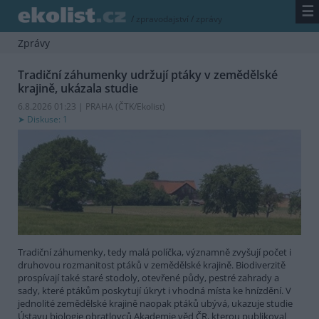
☰
/
zpravodajství
/
zprávy
Zprávy
Tradiční záhumenky udržují ptáky v zemědělské
krajině, ukázala studie
6.8.2026 01:23 | PRAHA (
ČTK/Ekolist
)
Diskuse: 1
Tradiční záhumenky, tedy malá políčka, významně zvyšují počet i
druhovou rozmanitost ptáků v zemědělské krajině. Biodiverzitě
prospívají také staré stodoly, otevřené půdy, pestré zahrady a
sady, které ptákům poskytují úkryt i vhodná místa ke hnízdění. V
jednolité zemědělské krajině naopak ptáků ubývá, ukazuje studie
Ústavu biologie obratlovců Akademie věd ČR, kterou publikoval