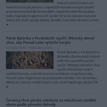
milionů dolarů (kolem 5,9
miliard korun) při jednom z největších koordinovaných zásahů
proti environmentální kriminalitě v největším deštném pralese
světa. Napsala to agentura AP, podle níž se do operace nazvané
Zelený štít 2026 zapojily Bolívie, Brazílie, Kolumbie, Ekvádor a Peru.
Potok Bylanka v Pardubicích vyschl. Městský obvod
chce, aby Povodí Labe vyčistilo koryto
5.8.2026 10:26 | PARDUBICE (
ČTK
)
Potok Bylanka v Pardubicích v
důsledku dlouhodobě nízkých
průtoků a suchého počasí
vyschl. Městský obvod VI chce
využít období bez vody k
vyčištění koryta, a obrátil se proto se žádostí na správce toku,
Povodí Labe. Organizace ale požadavek odmítla s tím, že údržbu
dělala už v červnu a další zásah v tuto chvíli neplánuje, zjistila ČTK.
Červený chce peníze ušetřené za rekultivaci rozdělit
obcím podle původní dohody