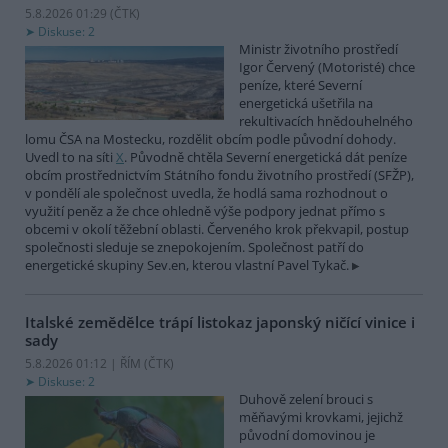
5.8.2026 01:29 (
ČTK
)
Diskuse: 2
Ministr životního prostředí
Igor Červený (Motoristé) chce
peníze, které Severní
energetická ušetřila na
rekultivacích hnědouhelného
lomu ČSA na Mostecku, rozdělit obcím podle původní dohody.
Uvedl to na síti
X
. Původně chtěla Severní energetická dát peníze
obcím prostřednictvím Státního fondu životního prostředí (SFŽP),
v pondělí ale společnost uvedla, že hodlá sama rozhodnout o
využití peněz a že chce ohledně výše podpory jednat přímo s
obcemi v okolí těžební oblasti. Červeného krok překvapil, postup
společnosti sleduje se znepokojením. Společnost patří do
energetické skupiny Sev.en, kterou vlastní Pavel Tykač.
Italské zemědělce trápí listokaz japonský ničící vinice i
sady
5.8.2026 01:12 | ŘÍM (
ČTK
)
Diskuse: 2
Duhově zelení brouci s
měňavými krovkami, jejichž
původní domovinou je