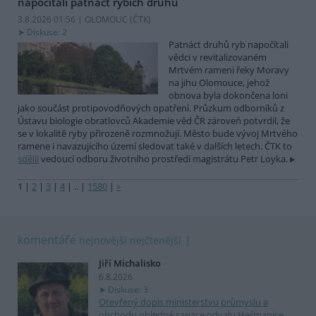
napočítali patnáct rybích druhů
3.8.2026 01:56 | OLOMOUC (
ČTK
)
Diskuse: 2
Patnáct druhů ryb napočítali
vědci v revitalizovaném
Mrtvém rameni řeky Moravy
na jihu Olomouce, jehož
obnova byla dokončena loni
jako součást protipovodňových opatření. Průzkum odborníků z
Ústavu biologie obratlovců Akademie věd ČR zároveň potvrdil, že
se v lokalitě ryby přirozeně rozmnožují. Město bude vývoj Mrtvého
ramene i navazujícího území sledovat také v dalších letech. ČTK to
sdělil
vedoucí odboru životního prostředí magistrátu Petr Loyka.
1
|
2
|
3
|
4
|
..
|
1580
|
»
komentáře
nejnovější
nejčtenější
Jiří Michalisko
6.8.2026
Diskuse: 3
Otevřený dopis ministerstvu průmyslu a
obchodu ohledně sanace odvalu Heřmanice