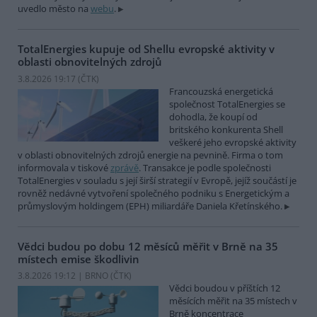
uvedlo město na
webu
.
TotalEnergies kupuje od Shellu evropské aktivity v
oblasti obnovitelných zdrojů
3.8.2026 19:17 (
ČTK
)
Francouzská energetická
společnost TotalEnergies se
dohodla, že koupí od
britského konkurenta Shell
veškeré jeho evropské aktivity
v oblasti obnovitelných zdrojů energie na pevnině. Firma o tom
informovala v tiskové
zprávě
. Transakce je podle společnosti
TotalEnergies v souladu s její širší strategií v Evropě, jejíž součástí je
rovněž nedávné vytvoření společného podniku s Energetickým a
průmyslovým holdingem (EPH) miliardáře Daniela Křetínského.
Vědci budou po dobu 12 měsíců měřit v Brně na 35
místech emise škodlivin
3.8.2026 19:12 | BRNO (
ČTK
)
Vědci boudou v příštích 12
měsících měřit na 35 místech v
Brně koncentrace