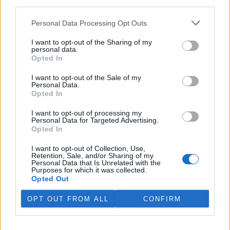
third parties.
V Japonsku, které bojuje s extrémními vedry, uhynuly
tři lvice, píše BBC News
Personal Data Processing Opt Outs
4.8.2026 12:42 (
ČTK
)
Diskuse: 2
I want to opt-out of the Sharing of my
Tři lvice v zoologické zahradě v
personal data.
japonském Tokiu uhynuly
Opted In
pravděpodobně v důsledku
horka. Japonsko se toto léto
I want to opt-out of the Sale of my
potýká s vlnami extrémních
Personal Data.
veder, napsal zpravodajský server
BBC News
.
Opted In
I want to opt-out of processing my
Personal Data for Targeted Advertising.
Ghanský parlament schválil přísný zákon na ochranu
Opted In
kakaových plantáží
4.8.2026 12:39 (
ČTK
)
I want to opt-out of Collection, Use,
Ghanský parlament schválil
Retention, Sale, and/or Sharing of my
zákon, podle kterého místním
Personal Data that Is Unrelated with the
Purposes for which it was collected.
farmářům hrozí až 20 let
Opted Out
vězení, pokud bez souhlasu
úřadů přemění svou kakaovou
plantáž na jiný účel. Informovala o tom agentura AP; zákon nyní
OPT OUT FROM ALL
CONFIRM
čeká na podpis prezidenta Johna Mahamy.