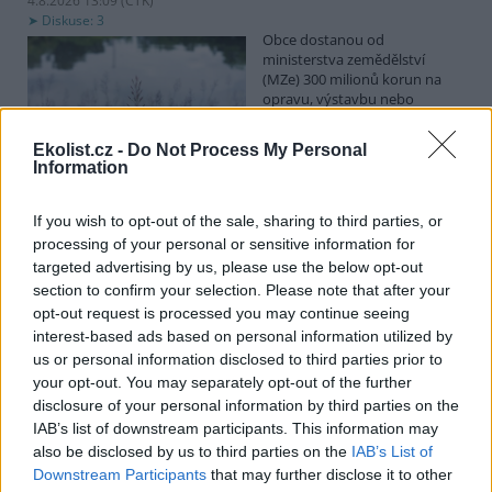
4.8.2026 13:09 (
ČTK
)
Diskuse: 3
Obce dostanou od
ministerstva zemědělství
(MZe) 300 milionů korun na
opravu, výstavbu nebo
odbahnění malých vodních
nádrží. Žádost o dotace mohou podávat od 7. září do 7. října.
Ekolist.cz -
Do Not Process My Personal
Information
Hospodářským zvířatům pomáhají při vedrech remízky
i kamenné stáje
If you wish to opt-out of the sale, sharing to third parties, or
processing of your personal or sensitive information for
4.8.2026 12:52 (
ČTK
)
Hospodářská zvířata na jihu
targeted advertising by us, please use the below opt-out
Čech se při tropických
section to confirm your selection. Please note that after your
teplotách ochlazují v
opt-out request is processed you may continue seeing
remízkách i kamenných stájích.
interest-based ads based on personal information utilized by
Někteří jihočeští farmáři
us or personal information disclosed to third parties prior to
vypouštějí krávy, ovce či koně na pastviny v noci a v největších
your opt-out. You may separately opt-out of the further
vedrech je nechávají uvnitř chladnějších budov. Kvůli suchu
neroste na loukách tráva a zemědělci musí dobytek přikrmovat
disclosure of your personal information by third parties on the
zásobami sena na zimu. Vysychají zdroje vody a rostou náklady na
IAB’s list of downstream participants. This information may
její dopravu i na elektřinu na ochlazování zvířat, zjistila ČTK.
also be disclosed by us to third parties on the
IAB’s List of
Downstream Participants
that may further disclose it to other