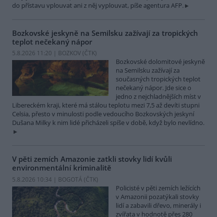
do přístavu vplouvat ani z něj vyplouvat, píše agentura AFP.
Bozkovské jeskyně na Semilsku zažívají za tropických
teplot nečekaný nápor
5.8.2026 11:20 | BOZKOV (
ČTK
)
Bozkovské dolomitové jeskyně
na Semilsku zažívají za
současných tropických teplot
nečekaný nápor. Jde sice o
jedno z nejchladnějších míst v
Libereckém kraji, které má stálou teplotu mezi 7,5 až devíti stupni
Celsia, přesto v minulosti podle vedoucího Bozkovských jeskyní
Dušana Milky k nim lidé přicházeli spíše v době, když bylo nevlídno.
V pěti zemích Amazonie zatkli stovky lidí kvůli
environmentální kriminalitě
5.8.2026 10:34 | BOGOTÁ (
ČTK
)
Policisté v pěti zemích ležících
v Amazonii pozatýkali stovky
lidí a zabavili dřevo, minerály i
zvířata v hodnotě přes 280