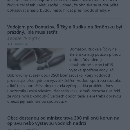
řekl velitel zásahu Aleš Bucifal. Odhadl, že ohniska se budou ještě
dohašovat a hasiči budou místo hlídat přes noc do středy.
Vodojem pro Domašov, Říčky a Rudku na Brněnsku byl
prázdný, lidé musí šetřit
4.8.2026 17:12 (
ČTK
)
Diskuse: 4
Domašov, Rudka a Říčky na
Brněnsku mají potíže s pitnou
vodou. Důvodem je
dlouhodobé sucho i příliš
vysoká spotřeba vody. Ač
Dobrovolný svazek obcí (DSO) Domašovsko, který vodovod
provozuje, před týdnem vyzval k šetření vodou, spotřeba stoupla,
a lidé tak v pondělí vodojem zcela vyčerpali. Na problém dnes
upozornila Česká televize. Předseda DSO Tomáš Pitrocha ČTK řekl,
že voda nyní z kohoutků ve třech obcích teče, ale je třeba opravdu
omezit její nadměrnou spotřebu.
Obce dostanou od ministerstva 300 milionů korun na
opravu nebo výstavbu vodních nádrží