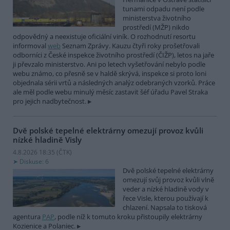
tunami odpadu není podle
ministerstva životního
prostředí (MŽP) nikdo
odpovědný a neexistuje oficiální viník. O rozhodnutí resortu
informoval
web
Seznam Zprávy. Kauzu čtyři roky prošetřovali
odborníci z České inspekce životního prostředí (ČIŽP), letos na jaře
ji převzalo ministerstvo. Ani po letech vyšetřování nebylo podle
webu známo, co přesně se v haldě skrývá, inspekce si proto loni
objednala sérii vrtů a následných analýz odebraných vzorků. Práce
ale měl podle webu minulý měsíc zastavit šéf úřadu Pavel Straka
pro jejich nadbytečnost.
Dvě polské tepelné elektrárny omezují provoz kvůli
nízké hladině Visly
4.8.2026 18:35 (
ČTK
)
Diskuse: 6
Dvě polské tepelné elektrárny
omezují svůj provoz kvůli vlně
veder a nízké hladině vody v
řece Visle, kterou používají k
chlazení. Napsala to tisková
agentura
PAP
, podle níž k tomuto kroku přistoupily elektrárny
Kozienice a Polaniec.