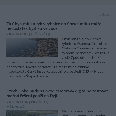
reklama
Za úhyn raků a ryb v rybníce na Chrudimsku může
nedostatek kyslíku ve vodě
7.8.2026 14:05 | CTĚTÍN (
ČTK
)
Úhyn raků a ryb v Horním
rybníce u Vranova, části obce
Ctětín na Chrudimsku, má na
svědomí nedostatek kyslíku ve
vodě. Způsobilo ho horké
počasí s minimem srážek. Podezření na otravu modrou skalicí se
nepotvrdilo, uvedla na dotaz ČTK ředitelka oblastního
inspektorátu České inspekce životního prostředí (ČIŽP) v Hradci
Králové Jana Štěpánková.
CzechGlobe bude s Povodím Moravy digitálně testovat
možná řešení potíží na Dyji
7.8.2026 11:34 | BRNO (
ČTK
)
Diskuse: 2
Možná řešení problémů s
ubýváním vody v Dyji budou