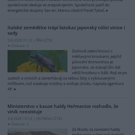
společnosti sleduje se znepokojením. Společnost patří do
energetické skupiny Sev.en, kterou vlastní Pavel Tykač.
Italské zemědělce trápí listokaz japonský ničící vinice i
sady
5.8.2026 01:12 | ŘÍM (
ČTK
)
Diskuse: 2
Duhově zelení brouci s
měňavými krovkami, jejichž
původní domovinou je
Japonsko, se stávají čím dál
větší hrozbou v Itálii. Rojí se po
sadech a vinicích a zanechávají za sebou listy s vykousanými
mřížkami, což oslabuje rostliny a snižuje úrodu, napsala agentura
AP.
Ministerstvo v kauze haldy Heřmanice rozhodlo, že
viník neexistuje
4.8.2026 19:12 | OSTRAVA (
ČTK
)
Diskuse: 2
Za škodu za zavezení haldy
Heřmanice v Ostravě statisíci