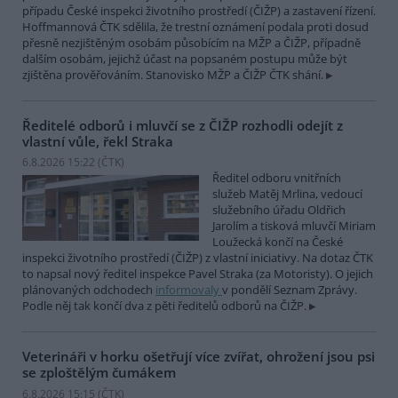
případu České inspekci životního prostředí (ČIŽP) a zastavení řízení.
Hoffmannová ČTK sdělila, že trestní oznámení podala proti dosud
přesně nezjištěným osobám působícím na MŽP a ČIŽP, případně
dalším osobám, jejichž účast na popsaném postupu může být
zjištěna prověřováním. Stanovisko MŽP a ČIŽP ČTK shání.
Ředitelé odborů i mluvčí se z ČIŽP rozhodli odejít z
vlastní vůle, řekl Straka
6.8.2026 15:22 (
ČTK
)
Ředitel odboru vnitřních
služeb Matěj Mrlina, vedoucí
služebního úřadu Oldřich
Jarolím a tisková mluvčí Miriam
Loužecká končí na České
inspekci životního prostředí (ČIŽP) z vlastní iniciativy. Na dotaz ČTK
to napsal nový ředitel inspekce Pavel Straka (za Motoristy). O jejich
plánovaných odchodech
informovaly
v pondělí Seznam Zprávy.
Podle něj tak končí dva z pěti ředitelů odborů na ČIŽP.
Veterináři v horku ošetřují více zvířat, ohrožení jsou psi
se zploštělým čumákem
6.8.2026 15:15 (
ČTK
)