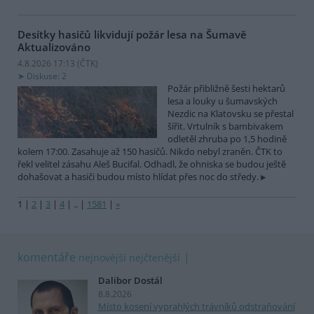
Desítky hasičů likvidují požár lesa na Šumavě
Aktualizováno
4.8.2026 17:13 (
ČTK
)
Diskuse: 2
Požár přibližně šesti hektarů
lesa a louky u šumavských
Nezdic na Klatovsku se přestal
šířit. Vrtulník s bambivakem
odletěl zhruba po 1,5 hodině
kolem 17:00. Zasahuje až 150 hasičů. Nikdo nebyl zraněn. ČTK to
řekl velitel zásahu Aleš Bucifal. Odhadl, že ohniska se budou ještě
dohašovat a hasiči budou místo hlídat přes noc do středy.
1
|
2
|
3
|
4
|
..
|
1581
|
»
komentáře
nejnovější
nejčtenější
Dalibor Dostál
8.8.2026
Místo kosení vyprahlých trávníků odstraňování