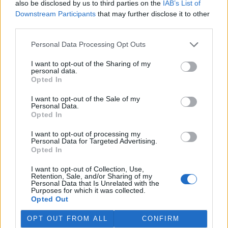
also be disclosed by us to third parties on the
IAB’s List of
Martina Kaňková. Případem se zabývá policie.
Downstream Participants
that may further disclose it to other
third parties.
Island vyhostí aktivisty bojující proti lovu velryb,
pronásledovali velrybáře
Personal Data Processing Opt Outs
5.8.2026 19:54 (
ČTK
)
I want to opt-out of the Sharing of my
Islandské úřady nařídily
personal data.
vyhoštění 21 aktivistů
Opted In
bojujících proti lovu velryb
poté, co minulý týden
I want to opt-out of the Sale of my
pobřežní stráž s policií zabavily
Personal Data.
jejich loď, která pronásledovala velrybářské plavidlo. Pasažéři lodi
Opted In
patřící nadaci kanadsko-amerického ekologického aktivisty Paula
Watsona jsou od té doby zadržováni v Reykjavíku. Sám Watson na
I want to opt-out of processing my
palubě nebyl. Píše o tom agentura AFP s odvoláním na islandskou
Personal Data for Targeted Advertising.
policii.
Opted In
I want to opt-out of Collection, Use,
Záchranná stanice v Praze přijímá kvůli vedrům více
Retention, Sale, and/or Sharing of my
Personal Data that Is Unrelated with the
volně žijících zvířat
Purposes for which it was collected.
5.8.2026 17:40 | PRAHA (
ČTK
)
Opted Out
Kvůli vysokým letním
teplotám pracovníci pražské
OPT OUT FROM ALL
CONFIRM
záchranné stanice pro volně