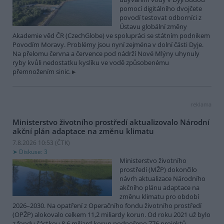
pomocí digitálního dvojčete
povodí testovat odborníci z
Ústavu globální změny
Akademie věd ČR (CzechGlobe) ve spolupráci se státním podnikem
Povodím Moravy. Problémy jsou nyní zejména v dolní části Dyje.
Na přelomu června a července pod nádrží Nové Mlýny uhynuly
ryby kvůli nedostatku kyslíku ve vodě způsobenému
přemnožením sinic.
reklama
Ministerstvo životního prostředí aktualizovalo Národní
akční plán adaptace na změnu klimatu
7.8.2026 10:53 (
ČTK
)
Diskuse: 3
Ministerstvo životního
prostředí (MŽP) dokončilo
návrh aktualizace Národního
akčního plánu adaptace na
změnu klimatu pro období
2026–2030. Na opatření z Operačního fondu životního prostředí
(OPŽP) alokovalo celkem 11,2 miliardy korun. Od roku 2021 už bylo
z fondu částkou 8,6 miliard korun podpořeno 776 projektů