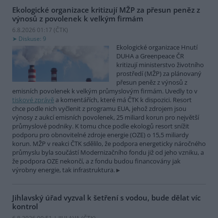
Ekologické organizace kritizují MŽP za přesun peněz z
výnosů z povolenek k velkým firmám
6.8.2026 01:17 (
ČTK
)
Diskuse: 9
Ekologické organizace Hnutí
DUHA a Greenpeace ČR
kritizují ministerstvo životního
prostředí (MŽP) za plánovaný
přesun peněz z výnosů z
emisních povolenek k velkým průmyslovým firmám. Uvedly to v
tiskové zprávě
a komentářích, které má ČTK k dispozici. Resort
chce podle nich vyčlenit z programu EUA, jehož zdrojem jsou
výnosy z aukcí emisních povolenek, 25 miliard korun pro největší
průmyslové podniky. K tomu chce podle ekologů resort snížit
podporu pro obnovitelné zdroje energie (OZE) o 15,5 miliardy
korun. MŽP v reakci ČTK sdělilo, že podpora energeticky náročného
průmyslu byla součástí Modernizačního fondu již od jeho vzniku, a
že podpora OZE nekončí, a z fondu budou financovány jak
výrobny energie, tak infrastruktura.
Jihlavský úřad vyzval k šetření s vodou, bude dělat víc
kontrol