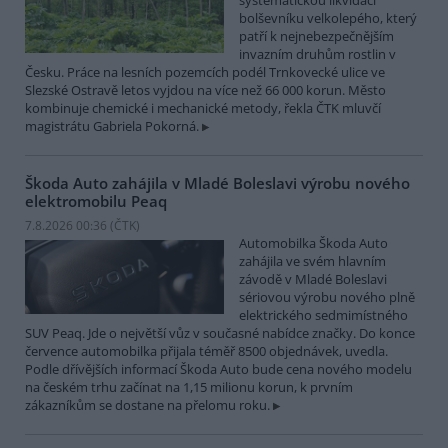
systematickou likvidací
bolševníku velkolepého, který
patří k nejnebezpečnějším
invazním druhům rostlin v
Česku. Práce na lesních pozemcích podél Trnkovecké ulice ve
Slezské Ostravě letos vyjdou na více než 66 000 korun. Město
kombinuje chemické i mechanické metody, řekla ČTK mluvčí
magistrátu Gabriela Pokorná.
Škoda Auto zahájila v Mladé Boleslavi výrobu nového
elektromobilu Peaq
7.8.2026 00:36 (
ČTK
)
Automobilka Škoda Auto
zahájila ve svém hlavním
závodě v Mladé Boleslavi
sériovou výrobu nového plně
elektrického sedmimístného
SUV Peaq. Jde o největší vůz v současné nabídce značky. Do konce
července automobilka přijala téměř 8500 objednávek, uvedla.
Podle dřívějších informací Škoda Auto bude cena nového modelu
na českém trhu začínat na 1,15 milionu korun, k prvním
zákazníkům se dostane na přelomu roku.