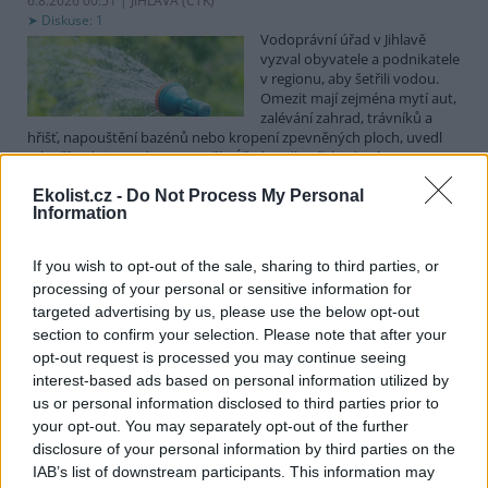
6.8.2026 00:51 | JIHLAVA (
ČTK
)
Diskuse: 1
Vodoprávní úřad v Jihlavě
vyzval obyvatele a podnikatele
v regionu, aby šetřili vodou.
Omezit mají zejména mytí aut,
zalévání zahrad, trávníků a
hřišť, napouštění bazénů nebo kropení zpevněných ploch, uvedl
mluvčí radnice Radovan Daněk. Úřad podle něj bude víc
kontrolovat povolené odběry. Výzva k šetření vodou platí pro
Ekolist.cz -
Do Not Process My Personal
všechny obce spadající pod Jihlavu jako obec s rozšířenou
Information
působností.
If you wish to opt-out of the sale, sharing to third parties, or
Celníci odhalili gang překupníků papoušků, zajistili
processing of your personal or sensitive information for
stovku ptáků
targeted advertising by us, please use the below opt-out
5.8.2026 20:13 (
ČTK
)
section to confirm your selection. Please note that after your
Celníci odhalili gang
opt-out request is processed you may continue seeing
překupníků chráněných druhů
interest-based ads based on personal information utilized by
papoušků působící v několika
krajích a zajistili asi stovku
us or personal information disclosed to third parties prior to
ptáků. S odchytem a
your opt-out. You may separately opt-out of the further
zajištěním zvířat celníkům pomohly zoo v Praze, Zlíně a Ostravě. V
disclosure of your personal information by third parties on the
ostravské zahradě také papoušci nalezli dočasné útočiště. V
IAB’s list of downstream participants. This information may
tiskové zprávě na
webu
celníků to oznámila mluvčí Celní správy ČR