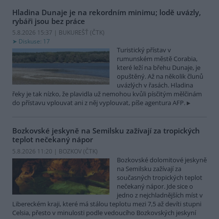
Hladina Dunaje je na rekordním minimu; lodě uvázly,
rybáři jsou bez práce
5.8.2026 15:37 | BUKUREŠŤ (
ČTK
)
Diskuse: 17
Turistický přístav v
rumunském městě Corabia,
které leží na břehu Dunaje, je
opuštěný. Až na několik člunů
uvázlých v řasách. Hladina
řeky je tak nízko, že plavidla už nemohou kvůli písčitým mělčinám
do přístavu vplouvat ani z něj vyplouvat, píše agentura AFP.
Bozkovské jeskyně na Semilsku zažívají za tropických
teplot nečekaný nápor
5.8.2026 11:20 | BOZKOV (
ČTK
)
Bozkovské dolomitové jeskyně
na Semilsku zažívají za
současných tropických teplot
nečekaný nápor. Jde sice o
jedno z nejchladnějších míst v
Libereckém kraji, které má stálou teplotu mezi 7,5 až devíti stupni
Celsia, přesto v minulosti podle vedoucího Bozkovských jeskyní