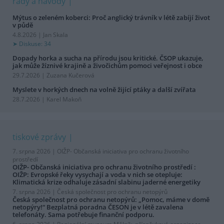
rady a návody
Mýtus o zeleném koberci: Proč anglický trávník v létě zabíjí život
v půdě
4.8.2026 | Jan Skala
Diskuse: 34
Dopady horka a sucha na přírodu jsou kritické. ČSOP ukazuje,
jak může žíznivé krajině a živočichům pomoci veřejnost i obce
29.7.2026 | Zuzana Kučerová
Myslete v horkých dnech na volně žijící ptáky a další zvířata
28.7.2026 | Karel Makoň
tiskové zprávy
7. srpna 2026 |
OIŽP- Občanská iniciativa pro ochranu životního
prostředí
OIŽP- Občanská iniciativa pro ochranu životního prostředí :
OIŽP: Evropské řeky vysychají a voda v nich se otepluje:
Klimatická krize odhaluje zásadní slabinu jaderné energetiky
7. srpna 2026 |
Česká společnost pro ochranu netopýrů
Česká společnost pro ochranu netopýrů: „Pomoc, máme v domě
netopýry!“ Bezplatná poradna ČESON je v létě zavalena
telefonáty. Sama potřebuje finanční podporu.