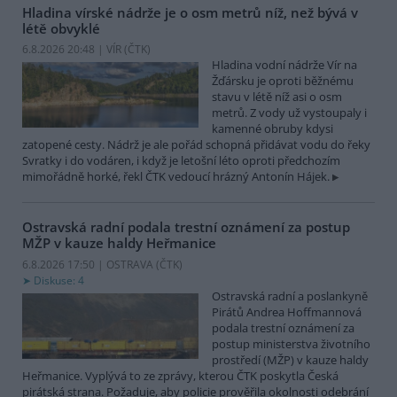
Hladina vírské nádrže je o osm metrů níž, než bývá v
létě obvyklé
6.8.2026 20:48 | VÍR (
ČTK
)
Hladina vodní nádrže Vír na
Žďársku je oproti běžnému
stavu v létě níž asi o osm
metrů. Z vody už vystoupaly i
kamenné obruby kdysi
zatopené cesty. Nádrž je ale pořád schopná přidávat vodu do řeky
Svratky i do vodáren, i když je letošní léto oproti předchozím
mimořádně horké, řekl ČTK vedoucí hrázný Antonín Hájek.
Ostravská radní podala trestní oznámení za postup
MŽP v kauze haldy Heřmanice
6.8.2026 17:50 | OSTRAVA (
ČTK
)
Diskuse: 4
Ostravská radní a poslankyně
Pirátů Andrea Hoffmannová
podala trestní oznámení za
postup ministerstva životního
prostředí (MŽP) v kauze haldy
Heřmanice. Vyplývá to ze zprávy, kterou ČTK poskytla Česká
pirátská strana. Požaduje, aby policie prověřila okolnosti odebrání