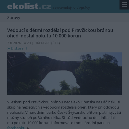
☰
/
zpravodajství
/
zprávy
Zprávy
Vedoucí s dětmi rozdělal pod Pravčickou bránou
oheň, dostal pokutu 10 000 korun
7.8.2026 14:20 | HŘENSKO (
ČTK
)
Diskuse: 1
V jeskyni pod Pravčickou bránou nedaleko Hřenska na Děčínsku si
skupina nezletilých s vedoucím rozdělala oheň, který při odchodu
neuhasila. V národním parku České Švýcarsko přitom platí nejvyšší
možný stupeň požárního rizika. Strážci vedoucího dostihli a dali
mu pokutu 10 000 korun. Informoval o tom národní park na
facebooku.