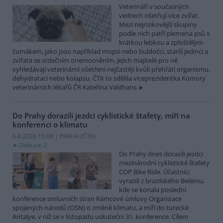
Veterináři v současných
vedrech ošetřují více zvířat.
Mezi nejrizikovější skupiny
podle nich patří plemena psů s
krátkou lebkou a zploštělým
čumákem, jako jsou například mopsi nebo buldočci, starší jedinci a
zvířata se srdečním onemocněním. Jejich majitelé pro ně
vyhledávají veterinární ošetření nejčastěji kvůli přehřátí organismu,
dehydrataci nebo kolapsu. ČTK to sdělila viceprezidentka Komory
veterinárních lékařů ČR Kateřina Valdhans.
Do Prahy dorazili jezdci cyklistické štafety, míří na
konferenci o klimatu
6.8.2026 15:08 | PRAHA (
ČTK
)
Diskuse: 2
Do Prahy dnes dorazili jezdci
mezinárodní cyklistické štafety
COP Bike Ride. Účastníci
vyrazili z brazilského Belému,
kde se konala poslední
konference smluvních stran Rámcové úmluvy Organizace
spojených národů (OSN) o změně klimatu, a míří do turecké
Antalye, v níž se v listopadu uskuteční 31. konference. Cílem