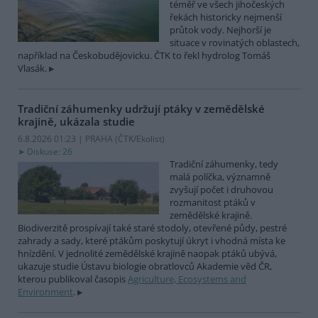
téměř ve všech jihočeských
řekách historicky nejmenší
průtok vody. Nejhorší je
situace v rovinatých oblastech,
například na Českobudějovicku. ČTK to řekl hydrolog Tomáš
Vlasák.
Tradiční záhumenky udržují ptáky v zemědělské
krajině, ukázala studie
6.8.2026 01:23 | PRAHA (
ČTK/Ekolist
)
Diskuse: 26
Tradiční záhumenky, tedy
malá políčka, významně
zvyšují počet i druhovou
rozmanitost ptáků v
zemědělské krajině.
Biodiverzitě prospívají také staré stodoly, otevřené půdy, pestré
zahrady a sady, které ptákům poskytují úkryt i vhodná místa ke
hnízdění. V jednolité zemědělské krajině naopak ptáků ubývá,
ukazuje studie Ústavu biologie obratlovců Akademie věd ČR,
kterou publikoval časopis
Agriculture, Ecosystems and
Environment
.