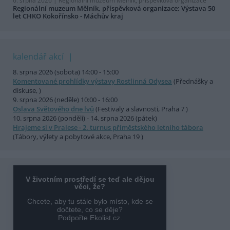
6. srpna 2026 |
Regionální muzeum Mělník, příspěvková organizace
Regionální muzeum Mělník, příspěvková organizace: Výstava 50
let CHKO Kokořínsko - Máchův kraj
kalendář akcí
8. srpna 2026 (sobota) 14:00 - 15:00
Komentované prohlídky výstavy Rostlinná Odysea
(Přednášky a
diskuse, )
9. srpna 2026 (neděle) 10:00 - 16:00
Oslava Světového dne lvů
(Festivaly a slavnosti, Praha 7 )
10. srpna 2026 (pondělí) - 14. srpna 2026 (pátek)
Hrajeme si v Pralese - 2. turnus příměstského letního tábora
(Tábory, výlety a pobytové akce, Praha 19 )