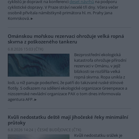
cyklistů je dopravit na konferenci
deset návrhů
na podporu
cyklistické dopravy. V Praze stráví necelé tři dny. Včera večer
osobně přivítala náměstkyně primátora hl. m. Prahy Jana
Komrsková.
Ománskou mořskou rezervaci ohrožuje velká ropná
skvrna z poškozeného tankeru
6.8.2026 15:03 (
ČTK
)
Bezprostřední ekologická
katastrofa ohrožuje přírodní
rezervaci v Ománu, v jejíž
blízkosti se rozšířila velká
ropná skvrna. Ropa unikla z
lodi, u níž panuje podezření, že patří do takzvané ruské stínové
flotily. S odkazem na sdělení ekologické organizace Greenpeace a
nizozemské nevládní organizace PAX o tom dnes informovala
agentura AFP.
Kvůli nedostatku deště mají jihočeské řeky minimální
průtoky
6.8.2026 14:24 | ČESKÉ BUDĚJOVICE (
ČTK
)
Kvůli nedostatku srážek je