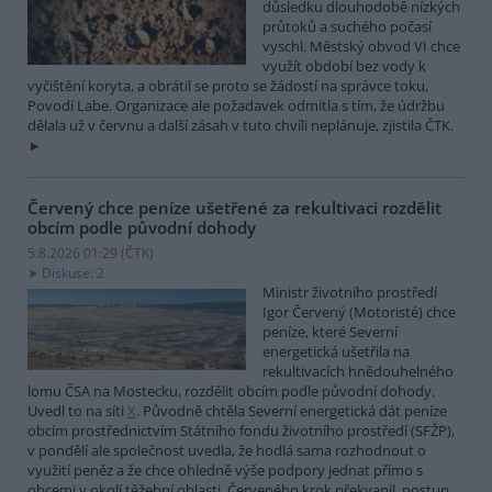
důsledku dlouhodobě nízkých
průtoků a suchého počasí
vyschl. Městský obvod VI chce
využít období bez vody k
vyčištění koryta, a obrátil se proto se žádostí na správce toku,
Povodí Labe. Organizace ale požadavek odmítla s tím, že údržbu
dělala už v červnu a další zásah v tuto chvíli neplánuje, zjistila ČTK.
Červený chce peníze ušetřené za rekultivaci rozdělit
obcím podle původní dohody
5.8.2026 01:29 (
ČTK
)
Diskuse: 2
Ministr životního prostředí
Igor Červený (Motoristé) chce
peníze, které Severní
energetická ušetřila na
rekultivacích hnědouhelného
lomu ČSA na Mostecku, rozdělit obcím podle původní dohody.
Uvedl to na síti
X
. Původně chtěla Severní energetická dát peníze
obcím prostřednictvím Státního fondu životního prostředí (SFŽP),
v pondělí ale společnost uvedla, že hodlá sama rozhodnout o
využití peněz a že chce ohledně výše podpory jednat přímo s
obcemi v okolí těžební oblasti. Červeného krok překvapil, postup