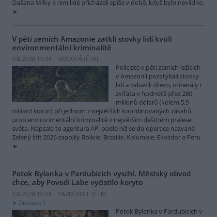
Dušana Milky k nim lidé přicházeli spíše v době, když bylo nevlídno.
V pěti zemích Amazonie zatkli stovky lidí kvůli
environmentální kriminalitě
5.8.2026 10:34 | BOGOTÁ (
ČTK
)
Policisté v pěti zemích ležících
v Amazonii pozatýkali stovky
lidí a zabavili dřevo, minerály i
zvířata v hodnotě přes 280
milionů dolarů (kolem 5,9
miliard korun) při jednom z největších koordinovaných zásahů
proti environmentální kriminalitě v největším deštném pralese
světa. Napsala to agentura AP, podle níž se do operace nazvané
Zelený štít 2026 zapojily Bolívie, Brazílie, Kolumbie, Ekvádor a Peru.
Potok Bylanka v Pardubicích vyschl. Městský obvod
chce, aby Povodí Labe vyčistilo koryto
5.8.2026 10:26 | PARDUBICE (
ČTK
)
Diskuse: 1
Potok Bylanka v Pardubicích v