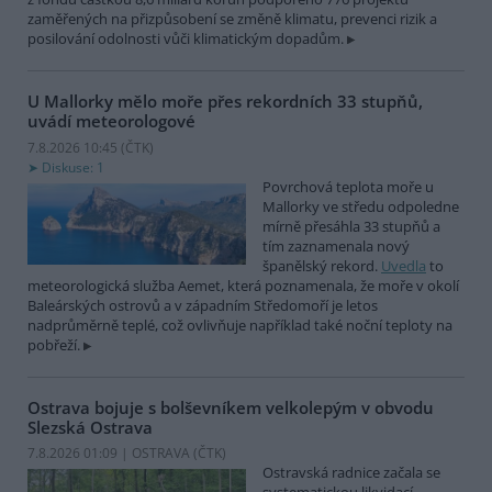
zaměřených na přizpůsobení se změně klimatu, prevenci rizik a
posilování odolnosti vůči klimatickým dopadům.
U Mallorky mělo moře přes rekordních 33 stupňů,
uvádí meteorologové
7.8.2026 10:45 (
ČTK
)
Diskuse: 1
Povrchová teplota moře u
Mallorky ve středu odpoledne
mírně přesáhla 33 stupňů a
tím zaznamenala nový
španělský rekord.
Uvedla
to
meteorologická služba Aemet, která poznamenala, že moře v okolí
Baleárských ostrovů a v západním Středomoří je letos
nadprůměrně teplé, což ovlivňuje například také noční teploty na
pobřeží.
Ostrava bojuje s bolševníkem velkolepým v obvodu
Slezská Ostrava
7.8.2026 01:09 | OSTRAVA (
ČTK
)
Ostravská radnice začala se