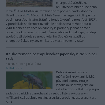
energetická ušetřila na
rekultivacích hnědouhelného
lomu ČSA na Mostecku, rozdělit obcím podle původní dohody.
Uvedl to na síti
X
. Původně chtěla Severní energetická dát peníze
obcím prostřednictvím Státního fondu životního prostředí (SFŽP),
v pondělí ale společnost uvedla, že hodlá sama rozhodnout o
využití peněz a že chce ohledně výše podpory jednat přímo s
obcemi v okolí těžební oblasti. Červeného krok překvapil, postup
společnosti sleduje se znepokojením. Společnost patří do
energetické skupiny Sev.en, kterou vlastní Pavel Tykač.
Italské zemědělce trápí listokaz japonský ničící vinice i
sady
5.8.2026 01:12 | ŘÍM (
ČTK
)
Diskuse: 2
Duhově zelení brouci s
měňavými krovkami, jejichž
původní domovinou je
Japonsko, se stávají čím dál
větší hrozbou v Itálii. Rojí se po
sadech a vinicích a zanechávají za sebou listy s vykousanými
mřížkami, což oslabuje rostliny a snižuje úrodu, napsala agentura
AP.