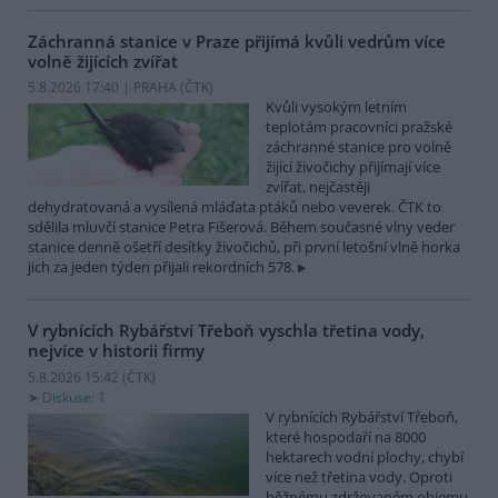
Záchranná stanice v Praze přijímá kvůli vedrům více
volně žijících zvířat
5.8.2026 17:40 | PRAHA (
ČTK
)
Kvůli vysokým letním
teplotám pracovníci pražské
záchranné stanice pro volně
žijící živočichy přijímají více
zvířat, nejčastěji
dehydratovaná a vysílená mláďata ptáků nebo veverek. ČTK to
sdělila mluvčí stanice Petra Fišerová. Během současné vlny veder
stanice denně ošetří desítky živočichů, při první letošní vlně horka
jich za jeden týden přijali rekordních 578.
V rybnících Rybářství Třeboň vyschla třetina vody,
nejvíce v historii firmy
5.8.2026 15:42 (
ČTK
)
Diskuse: 1
V rybnících Rybářství Třeboň,
které hospodaří na 8000
hektarech vodní plochy, chybí
více než třetina vody. Oproti
běžnému zdržovaném objemu