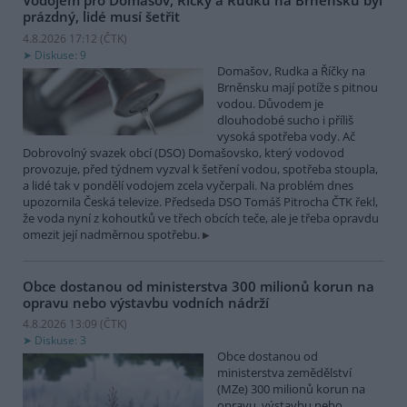
Vodojem pro Domašov, Říčky a Rudku na Brněnsku byl
prázdný, lidé musí šetřit
4.8.2026 17:12 (
ČTK
)
Diskuse: 9
Domašov, Rudka a Říčky na
Brněnsku mají potíže s pitnou
vodou. Důvodem je
dlouhodobé sucho i příliš
vysoká spotřeba vody. Ač
Dobrovolný svazek obcí (DSO) Domašovsko, který vodovod
provozuje, před týdnem vyzval k šetření vodou, spotřeba stoupla,
a lidé tak v pondělí vodojem zcela vyčerpali. Na problém dnes
upozornila Česká televize. Předseda DSO Tomáš Pitrocha ČTK řekl,
že voda nyní z kohoutků ve třech obcích teče, ale je třeba opravdu
omezit její nadměrnou spotřebu.
Obce dostanou od ministerstva 300 milionů korun na
opravu nebo výstavbu vodních nádrží
4.8.2026 13:09 (
ČTK
)
Diskuse: 3
Obce dostanou od
ministerstva zemědělství
(MZe) 300 milionů korun na
opravu, výstavbu nebo