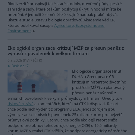
Biodiverzitě prospívají také staré stodoly, otevřené půdy, pestré
zahrady a sady, které ptákům poskytují úkryt i vhodná místa ke
hnízdění. V jednolité zemědělské krajině naopak ptáků ubývá,
ukazuje studie Ústavu biologie obratlovců Akademie věd ČR,
kterou publikoval časopis
Agriculture, Ecosystems and
Environment
.
Ekologické organizace kritizují MŽP za přesun peněz z
výnosů z povolenek k velkým firmám
6.8.2026 01:17 (
ČTK
)
Diskuse: 7
Ekologické organizace Hnutí
DUHA a Greenpeace ČR
kritizují ministerstvo životního
prostředí (MŽP) za plánovaný
přesun peněz z výnosů z
emisních povolenek k velkým průmyslovým firmám. Uvedly to v
tiskové zprávě
a komentářích, které má ČTK k dispozici. Resort
chce podle nich vyčlenit z programu EUA, jehož zdrojem jsou
výnosy z aukcí emisních povolenek, 25 miliard korun pro největší
průmyslové podniky. K tomu chce podle ekologů resort snížit
podporu pro obnovitelné zdroje energie (OZE) o 15,5 miliardy
korun. MŽP v reakci ČTK sdělilo, že podpora energeticky náročného