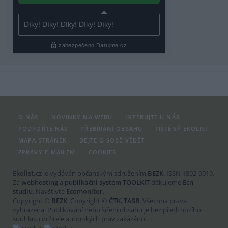
O NÁS
NOVINKY NA WEBU
INZERUJTE U NÁS
PODPOŘTE NÁS
PŘEBÍRÁNÍ OBSAHU
TIŠTĚNÝ EKOLIST
MAPA STRÁNEK
DEJTE O SOBĚ VĚDĚT
ZPRÁVY E-MAILEM
COOKIES
Ekolist.cz
je vydáván občanským sdružením
BEZK
. ISSN 1802-9019.
Za
webhosting
a
publikační systém TOOLKIT
děkujeme
Ecn
studiu
. Navštivte
Ecomonitor
.
Copyright ©
BEZK
. Copyright ©
ČTK
,
TASR
. Všechna práva
vyhrazena. Publikování nebo šíření obsahu je bez předchozího
souhlasu držitele autorských práv zakázáno.