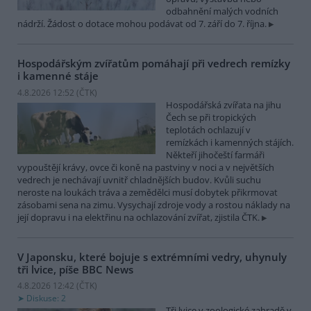
odbahnění malých vodních
nádrží. Žádost o dotace mohou podávat od 7. září do 7. října.
Hospodářským zvířatům pomáhají při vedrech remízky
i kamenné stáje
4.8.2026 12:52 (
ČTK
)
Hospodářská zvířata na jihu
Čech se při tropických
teplotách ochlazují v
remízkách i kamenných stájích.
Někteří jihočeští farmáři
vypouštějí krávy, ovce či koně na pastviny v noci a v největších
vedrech je nechávají uvnitř chladnějších budov. Kvůli suchu
neroste na loukách tráva a zemědělci musí dobytek přikrmovat
zásobami sena na zimu. Vysychají zdroje vody a rostou náklady na
její dopravu i na elektřinu na ochlazování zvířat, zjistila ČTK.
V Japonsku, které bojuje s extrémními vedry, uhynuly
tři lvice, píše BBC News
4.8.2026 12:42 (
ČTK
)
Diskuse: 2
Tři lvice v zoologické zahradě v