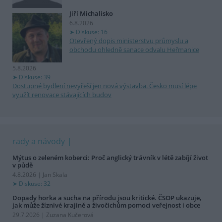
Jiří Michalisko
6.8.2026
Diskuse: 16
Otevřený dopis ministerstvu průmyslu a
obchodu ohledně sanace odvalu Heřmanice
5.8.2026
Diskuse: 39
Dostupné bydlení nevyřeší jen nová výstavba. Česko musí lépe
využít renovace stávajících budov
rady a návody
Mýtus o zeleném koberci: Proč anglický trávník v létě zabíjí život
v půdě
4.8.2026 | Jan Skala
Diskuse: 32
Dopady horka a sucha na přírodu jsou kritické. ČSOP ukazuje,
jak může žíznivé krajině a živočichům pomoci veřejnost i obce
29.7.2026 | Zuzana Kučerová