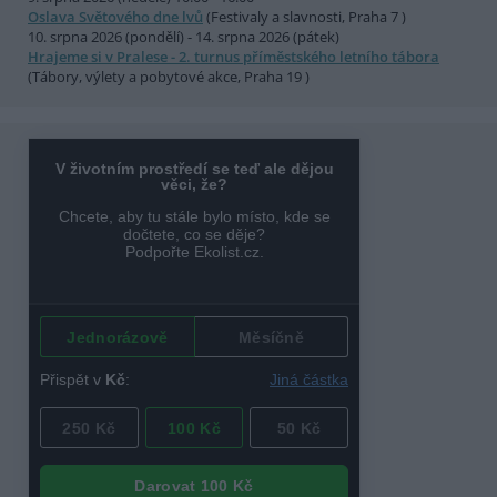
Oslava Světového dne lvů
(Festivaly a slavnosti, Praha 7 )
10. srpna 2026 (pondělí) - 14. srpna 2026 (pátek)
Hrajeme si v Pralese - 2. turnus příměstského letního tábora
(Tábory, výlety a pobytové akce, Praha 19 )