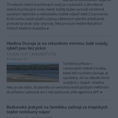
75 milionů metrů krychlových vody je v rybnících o 28 milionů
metrů krychlových vody méně. Každý týden se kvůli extrémně
vysokým teplotám a nedostatku srážek odpaří další 2,5 procenta.
Kvůli suchu začali rybáři s výlovy některých rybníků předčasně,
protože by jinak ryby uhynuly, řekl provozní ředitel Rybářství
Třeboň Vladimír Kukačka.
Hladina Dunaje je na rekordním minimu; lodě uvázly,
rybáři jsou bez práce
5.8.2026 15:37 | BUKUREŠŤ (
ČTK
)
Diskuse: 16
Turistický přístav v
rumunském městě Corabia,
které leží na břehu Dunaje, je
opuštěný. Až na několik člunů
uvázlých v řasách. Hladina
řeky je tak nízko, že plavidla už nemohou kvůli písčitým mělčinám
do přístavu vplouvat ani z něj vyplouvat, píše agentura AFP.
Bozkovské jeskyně na Semilsku zažívají za tropických
teplot nečekaný nápor