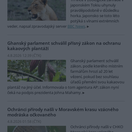
japonském Tokiu uhynuly
pravděpodobně v důsledku
horka. Japonsko se toto léto
potýká s vlnami extrémních
veder, napsal zpravodajský server
BBC News
.
Ghanský parlament schválil přísný zákon na ochranu
kakaových plantáží
4.8.2026 12:39 (
ČTK
)
Ghanský parlament schválil
zákon, podle kterého místním
farmářům hrozí až 20 let
vězení, pokud bez souhlasu
úřadů přemění svou kakaovou
plantáž na jiný účel. Informovala o tom agentura AP; zákon nyní
čeká na podpis prezidenta Johna Mahamy.
Ochránci přírody našli v Moravském krasu vzácného
modráska očkovaného
4.8.2026 01:58 (
ČTK
)
Ochránci přírody našli v CHKO