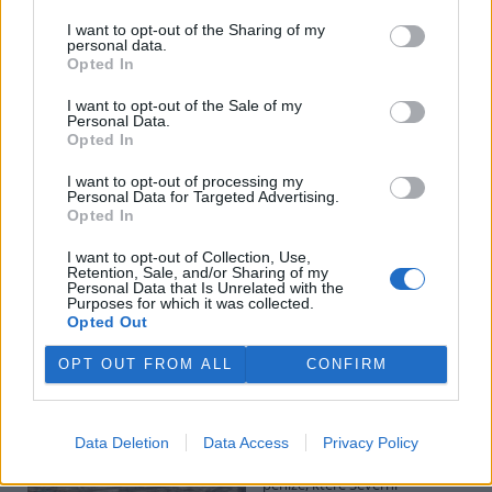
I want to opt-out of the Sharing of my
personal data.
Potok Bylanka v Pardubicích vyschl. Městský obvod
Opted In
chce, aby Povodí Labe vyčistilo koryto
5.8.2026 10:26 | PARDUBICE (
ČTK
)
I want to opt-out of the Sale of my
Diskuse: 1
Personal Data.
Potok Bylanka v Pardubicích v
Opted In
důsledku dlouhodobě nízkých
průtoků a suchého počasí
I want to opt-out of processing my
Personal Data for Targeted Advertising.
vyschl. Městský obvod VI chce
Opted In
využít období bez vody k
vyčištění koryta, a obrátil se proto se žádostí na správce toku,
I want to opt-out of Collection, Use,
Povodí Labe. Organizace ale požadavek odmítla s tím, že údržbu
Retention, Sale, and/or Sharing of my
dělala už v červnu a další zásah v tuto chvíli neplánuje, zjistila ČTK.
Personal Data that Is Unrelated with the
Purposes for which it was collected.
Opted Out
Červený chce peníze ušetřené za rekultivaci rozdělit
OPT OUT FROM ALL
CONFIRM
obcím podle původní dohody
5.8.2026 01:29 (
ČTK
)
Diskuse: 2
Data Deletion
Data Access
Privacy Policy
Ministr životního prostředí
Igor Červený (Motoristé) chce
peníze, které Severní