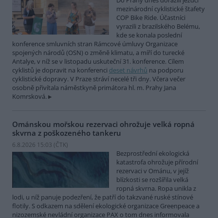
Do Prahy dnes dorazili jezdci
mezinárodní cyklistické štafety
COP Bike Ride. Účastníci
vyrazili z brazilského Belému,
kde se konala poslední
konference smluvních stran Rámcové úmluvy Organizace
spojených národů (OSN) o změně klimatu, a míří do turecké
Antalye, v níž se v listopadu uskuteční 31. konference. Cílem
cyklistů je dopravit na konferenci
deset návrhů
na podporu
cyklistické dopravy. V Praze stráví necelé tři dny. Včera večer
osobně přivítala náměstkyně primátora hl. m. Prahy Jana
Komrsková.
Ománskou mořskou rezervaci ohrožuje velká ropná
skvrna z poškozeného tankeru
6.8.2026 15:03 (
ČTK
)
Bezprostřední ekologická
katastrofa ohrožuje přírodní
rezervaci v Ománu, v jejíž
blízkosti se rozšířila velká
ropná skvrna. Ropa unikla z
lodi, u níž panuje podezření, že patří do takzvané ruské stínové
flotily. S odkazem na sdělení ekologické organizace Greenpeace a
nizozemské nevládní organizace PAX o tom dnes informovala