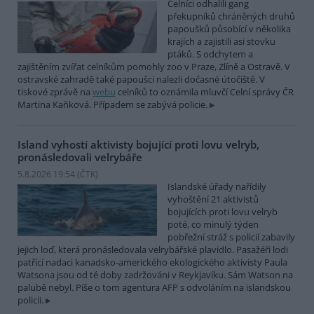
Celníci odhalili gang
překupníků chráněných druhů
papoušků působící v několika
krajích a zajistili asi stovku
ptáků. S odchytem a
zajištěním zvířat celníkům pomohly zoo v Praze, Zlíně a Ostravě. V
ostravské zahradě také papoušci nalezli dočasné útočiště. V
tiskové zprávě na
webu
celníků to oznámila mluvčí Celní správy ČR
Martina Kaňková. Případem se zabývá policie.
Island vyhostí aktivisty bojující proti lovu velryb,
pronásledovali velrybáře
5.8.2026 19:54 (
ČTK
)
Islandské úřady nařídily
vyhoštění 21 aktivistů
bojujících proti lovu velryb
poté, co minulý týden
pobřežní stráž s policií zabavily
jejich loď, která pronásledovala velrybářské plavidlo. Pasažéři lodi
patřící nadaci kanadsko-amerického ekologického aktivisty Paula
Watsona jsou od té doby zadržováni v Reykjavíku. Sám Watson na
palubě nebyl. Píše o tom agentura AFP s odvoláním na islandskou
policii.