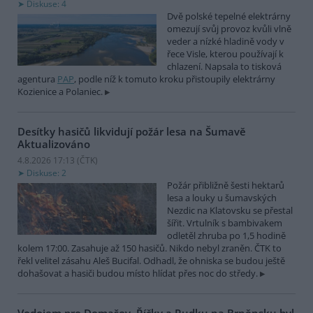
Diskuse: 4
Dvě polské tepelné elektrárny
omezují svůj provoz kvůli vlně
veder a nízké hladině vody v
řece Visle, kterou používají k
chlazení. Napsala to tisková
agentura
PAP
, podle níž k tomuto kroku přistoupily elektrárny
Kozienice a Polaniec.
Desítky hasičů likvidují požár lesa na Šumavě
Aktualizováno
4.8.2026 17:13 (
ČTK
)
Diskuse: 2
Požár přibližně šesti hektarů
lesa a louky u šumavských
Nezdic na Klatovsku se přestal
šířit. Vrtulník s bambivakem
odletěl zhruba po 1,5 hodině
kolem 17:00. Zasahuje až 150 hasičů. Nikdo nebyl zraněn. ČTK to
řekl velitel zásahu Aleš Bucifal. Odhadl, že ohniska se budou ještě
dohašovat a hasiči budou místo hlídat přes noc do středy.