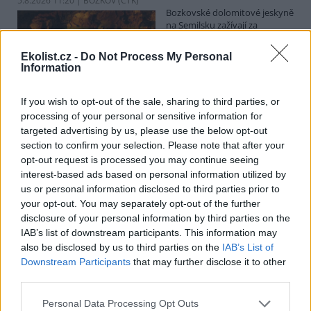
5.8.2026 11:20 | BOZKOV (
ČTK
)
Bozkovské dolomitové jeskyně
na Semilsku zažívají za
současných tropických teplot
nečekaný nápor. Jde sice o
Ekolist.cz -
Do Not Process My Personal
jedno z nejchladnějších míst v
Information
Libereckém kraji, které má stálou teplotu mezi 7,5 až devíti stupni
Celsia, přesto v minulosti podle vedoucího Bozkovských jeskyní
Dušana Milky k nim lidé přicházeli spíše v době, když bylo nevlídno.
If you wish to opt-out of the sale, sharing to third parties, or
processing of your personal or sensitive information for
targeted advertising by us, please use the below opt-out
section to confirm your selection. Please note that after your
V pěti zemích Amazonie zatkli stovky lidí kvůli
opt-out request is processed you may continue seeing
environmentální kriminalitě
interest-based ads based on personal information utilized by
5.8.2026 10:34 | BOGOTÁ (
ČTK
)
us or personal information disclosed to third parties prior to
Policisté v pěti zemích ležících
your opt-out. You may separately opt-out of the further
v Amazonii pozatýkali stovky
lidí a zabavili dřevo, minerály i
disclosure of your personal information by third parties on the
zvířata v hodnotě přes 280
IAB’s list of downstream participants. This information may
milionů dolarů (kolem 5,9
also be disclosed by us to third parties on the
IAB’s List of
miliard korun) při jednom z největších koordinovaných zásahů
Downstream Participants
that may further disclose it to other
proti environmentální kriminalitě v největším deštném pralese
third parties.
světa. Napsala to agentura AP, podle níž se do operace nazvané
Zelený štít 2026 zapojily Bolívie, Brazílie, Kolumbie, Ekvádor a Peru.
Personal Data Processing Opt Outs