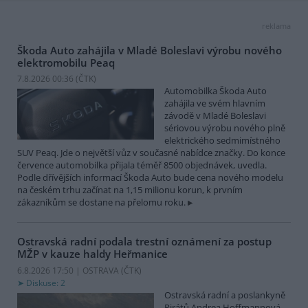
reklama
Škoda Auto zahájila v Mladé Boleslavi výrobu nového
elektromobilu Peaq
7.8.2026 00:36 (
ČTK
)
Automobilka Škoda Auto
zahájila ve svém hlavním
závodě v Mladé Boleslavi
sériovou výrobu nového plně
elektrického sedmimístného
SUV Peaq. Jde o největší vůz v současné nabídce značky. Do konce
července automobilka přijala téměř 8500 objednávek, uvedla.
Podle dřívějších informací Škoda Auto bude cena nového modelu
na českém trhu začínat na 1,15 milionu korun, k prvním
zákazníkům se dostane na přelomu roku.
Ostravská radní podala trestní oznámení za postup
MŽP v kauze haldy Heřmanice
6.8.2026 17:50 | OSTRAVA (
ČTK
)
Diskuse: 2
Ostravská radní a poslankyně
Pirátů Andrea Hoffmannová