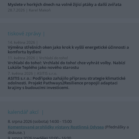
Myslete v horkých dnech na volně žijící ptáky a další zvířata
28.7.2026 | Karel Makoň
tiskové zprávy
14. května 2026 |
Výměna střešních oken jako krok k vyšší energetické účinnosti a
komfortu bydlení
11. května 2026 |
Vrchlabí do toho!
Vrchlabí do toho!: Vrchlabí do toho! chce vyhrát volby. Nabízí
Lukáše Teplého jako nového starostu
7. května 2026 |
ASITIS s.r.o.
ASITIS s.r.o.: Podřipsko zahájilo přípravu strategie klimatické
odolnosti. Projekt Pathways2Resilience propojil adaptaci
krajiny s budoucími investicemi.
kalendář akcí
8. srpna 2026 (sobota) 14:00 - 15:00
Komentované prohlídky výstavy Rostlinná Odysea
(Přednášky a
diskuse, )
9. srpna 2026 (neděle) 10:00 - 16:00