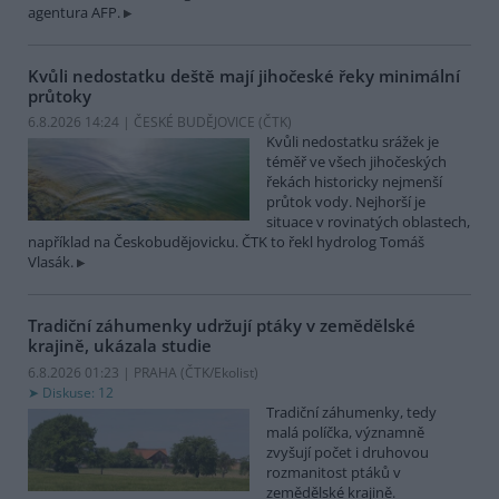
agentura AFP.
Kvůli nedostatku deště mají jihočeské řeky minimální
průtoky
6.8.2026 14:24 | ČESKÉ BUDĚJOVICE (
ČTK
)
Kvůli nedostatku srážek je
téměř ve všech jihočeských
řekách historicky nejmenší
průtok vody. Nejhorší je
situace v rovinatých oblastech,
například na Českobudějovicku. ČTK to řekl hydrolog Tomáš
Vlasák.
Tradiční záhumenky udržují ptáky v zemědělské
krajině, ukázala studie
6.8.2026 01:23 | PRAHA (
ČTK/Ekolist
)
Diskuse: 12
Tradiční záhumenky, tedy
malá políčka, významně
zvyšují počet i druhovou
rozmanitost ptáků v
zemědělské krajině.