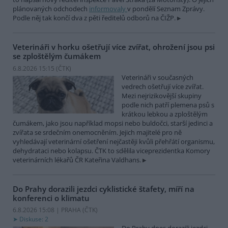
plánovaných odchodech
informovaly
v pondělí Seznam Zprávy.
Podle něj tak končí dva z pěti ředitelů odborů na ČIŽP.
Veterináři v horku ošetřují více zvířat, ohrožení jsou psi
se zploštělým čumákem
6.8.2026 15:15 (
ČTK
)
Veterináři v současných
vedrech ošetřují více zvířat.
Mezi nejrizikovější skupiny
podle nich patří plemena psů s
krátkou lebkou a zploštělým
čumákem, jako jsou například mopsi nebo buldočci, starší jedinci a
zvířata se srdečním onemocněním. Jejich majitelé pro ně
vyhledávají veterinární ošetření nejčastěji kvůli přehřátí organismu,
dehydrataci nebo kolapsu. ČTK to sdělila viceprezidentka Komory
veterinárních lékařů ČR Kateřina Valdhans.
Do Prahy dorazili jezdci cyklistické štafety, míří na
konferenci o klimatu
6.8.2026 15:08 | PRAHA (
ČTK
)
Diskuse: 2