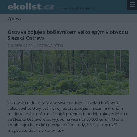
☰
/
zpravodajství
/
zprávy
Zprávy
Ostrava bojuje s bolševníkem velkolepým v obvodu
Slezská Ostrava
7.8.2026 01:09 | OSTRAVA (
ČTK
)
Ostravská radnice začala se systematickou likvidací bolševníku
velkolepého, který patří k nejnebezpečnějším invazním druhům
rostlin v Česku. Práce na lesních pozemcích podél Trnkovecké ulice
ve Slezské Ostravě letos vyjdou na více než 66 000 korun. Město
kombinuje chemické i mechanické metody, řekla ČTK mluvčí
magistrátu Gabriela Pokorná.