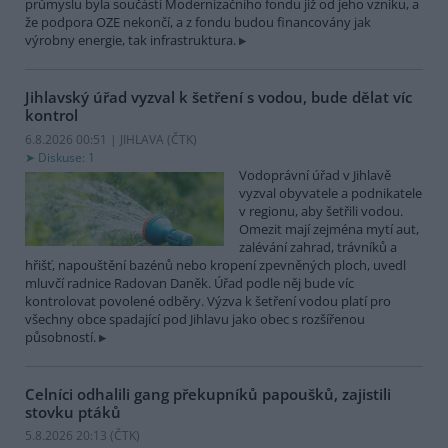
průmyslu byla součástí Modernizačního fondu již od jeho vzniku, a
že podpora OZE nekončí, a z fondu budou financovány jak
výrobny energie, tak infrastruktura.
Jihlavský úřad vyzval k šetření s vodou, bude dělat víc
kontrol
6.8.2026 00:51 | JIHLAVA (
ČTK
)
Diskuse: 1
Vodoprávní úřad v Jihlavě
vyzval obyvatele a podnikatele
v regionu, aby šetřili vodou.
Omezit mají zejména mytí aut,
zalévání zahrad, trávníků a
hřišť, napouštění bazénů nebo kropení zpevněných ploch, uvedl
mluvčí radnice Radovan Daněk. Úřad podle něj bude víc
kontrolovat povolené odběry. Výzva k šetření vodou platí pro
všechny obce spadající pod Jihlavu jako obec s rozšířenou
působností.
Celníci odhalili gang překupníků papoušků, zajistili
stovku ptáků
5.8.2026 20:13 (
ČTK
)