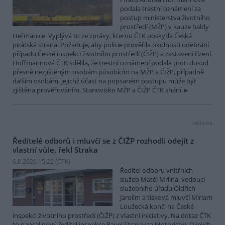
podala trestní oznámení za
postup ministerstva životního
prostředí (MŽP) v kauze haldy
Heřmanice. Vyplývá to ze zprávy, kterou ČTK poskytla Česká
pirátská strana. Požaduje, aby policie prověřila okolnosti odebrání
případu České inspekci životního prostředí (ČIŽP) a zastavení řízení.
Hoffmannová ČTK sdělila, že trestní oznámení podala proti dosud
přesně nezjištěným osobám působícím na MŽP a ČIŽP, případně
dalším osobám, jejichž účast na popsaném postupu může být
zjištěna prověřováním. Stanovisko MŽP a ČIŽP ČTK shání.
reklama
Ředitelé odborů i mluvčí se z ČIŽP rozhodli odejít z
vlastní vůle, řekl Straka
6.8.2026 15:22 (
ČTK
)
Ředitel odboru vnitřních
služeb Matěj Mrlina, vedoucí
služebního úřadu Oldřich
Jarolím a tisková mluvčí Miriam
Loužecká končí na České
inspekci životního prostředí (ČIŽP) z vlastní iniciativy. Na dotaz ČTK
to napsal nový ředitel inspekce Pavel Straka (za Motoristy). O jejich