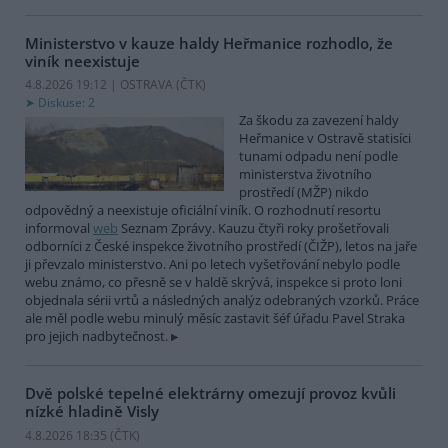
Ministerstvo v kauze haldy Heřmanice rozhodlo, že
viník neexistuje
4.8.2026 19:12 | OSTRAVA (
ČTK
)
Diskuse: 2
Za škodu za zavezení haldy
Heřmanice v Ostravě statisíci
tunami odpadu není podle
ministerstva životního
prostředí (MŽP) nikdo
odpovědný a neexistuje oficiální viník. O rozhodnutí resortu
informoval
web
Seznam Zprávy. Kauzu čtyři roky prošetřovali
odborníci z České inspekce životního prostředí (ČIŽP), letos na jaře
ji převzalo ministerstvo. Ani po letech vyšetřování nebylo podle
webu známo, co přesně se v haldě skrývá, inspekce si proto loni
objednala sérii vrtů a následných analýz odebraných vzorků. Práce
ale měl podle webu minulý měsíc zastavit šéf úřadu Pavel Straka
pro jejich nadbytečnost.
Dvě polské tepelné elektrárny omezují provoz kvůli
nízké hladině Visly
4.8.2026 18:35 (
ČTK
)