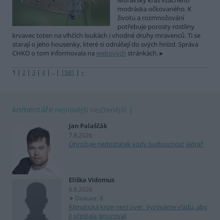
Moravský kras vzácného
modráska očkovaného. K
životu a rozmnožování
potřebuje porosty rostliny
krvavec toten na vlhčích loukách i vhodné druhy mravenců. Ti se
starají o jeho housenky, které si odnášejí do svých hnízd. Správa
CHKO o tom informovala na
webových
stránkách.
1
|
2
|
3
|
4
|
..
|
1581
|
»
komentáře
nejnovější
nejčtenější
Jan Palaščák
7.8.2026
Ohrožuje nedostatek vody budoucnost jádra?
Eliška Vidomus
6.8.2026
Diskuse: 8
Klimatická krize není over. Vyzýváme vládu, aby
ji přestala ignorovat