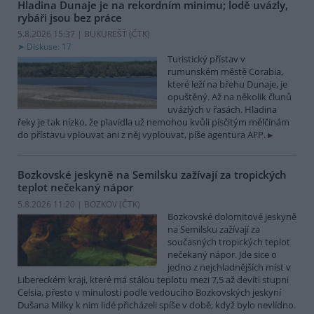
Hladina Dunaje je na rekordním minimu; lodě uvázly,
rybáři jsou bez práce
5.8.2026 15:37 | BUKUREŠŤ (
ČTK
)
Diskuse: 17
Turistický přístav v
rumunském městě Corabia,
které leží na břehu Dunaje, je
opuštěný. Až na několik člunů
uvázlých v řasách. Hladina
řeky je tak nízko, že plavidla už nemohou kvůli písčitým mělčinám
do přístavu vplouvat ani z něj vyplouvat, píše agentura AFP.
Bozkovské jeskyně na Semilsku zažívají za tropických
teplot nečekaný nápor
5.8.2026 11:20 | BOZKOV (
ČTK
)
Bozkovské dolomitové jeskyně
na Semilsku zažívají za
současných tropických teplot
nečekaný nápor. Jde sice o
jedno z nejchladnějších míst v
Libereckém kraji, které má stálou teplotu mezi 7,5 až devíti stupni
Celsia, přesto v minulosti podle vedoucího Bozkovských jeskyní
Dušana Milky k nim lidé přicházeli spíše v době, když bylo nevlídno.