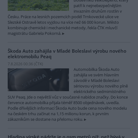
bolševníku velkolepého, který
patří k nejnebezpečnějším
invazním druhům rostlin v
Česku. Práce na lesních pozemcích podél Trnkovecké ulice ve
Slezské Ostravě letos vyjdou na více než 66 000 korun. Město
kombinuje chemické i mechanické metody, řekla ČTK mluvčí
magistrátu Gabriela Pokorná.
Škoda Auto zahájila v Mladé Boleslavi výrobu nového
elektromobilu Peaq
7.8.2026 00:36 (
ČTK
)
Automobilka Škoda Auto
zahájila ve svém hlavním
závodě v Mladé Boleslavi
sériovou výrobu nového plně
elektrického sedmimístného
SUV Peaq. Jde o největší vůz v současné nabídce značky. Do konce
července automobilka přijala téměř 8500 objednávek, uvedla.
Podle dřívějších informací Škoda Auto bude cena nového modelu
na českém trhu začínat na 1,15 milionu korun, k prvním
zákazníkům se dostane na přelomu roku.
Hladina vírské nádrže je o osm metrů níž, než bývá v