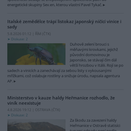
energetické skupiny Sev.en, kterou vlastní Pavel Tykač.
Italské zemědělce trápí listokaz japonský ničící vinice i
sady
5.8.2026 01:12 | ŘÍM (
ČTK
)
Diskuse: 2
Duhově zelení brouci s
měňavými krovkami, jejichž
původní domovinou je
Japonsko, se stávají čím dál
větší hrozbou v Itálii. Rojí se po
sadech a vinicích a zanechávají za sebou listy s vykousanými
mřížkami, což oslabuje rostliny a snižuje úrodu, napsala agentura
AP.
Ministerstvo v kauze haldy Heřmanice rozhodlo, že
viník neexistuje
4.8.2026 19:12 | OSTRAVA (
ČTK
)
Diskuse: 2
Za škodu za zavezení haldy
Heřmanice v Ostravě statisíci
tunami odpadu není podle