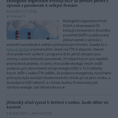
Ekologické organizace kritizují MŽP za přesun peněz z
výnosů z povolenek k velkým firmám
6.8.2026 01:17 (
ČTK
)
Diskuse: 9
Ekologické organizace Hnutí
DUHA a Greenpeace ČR
kritizují ministerstvo životního
prostředí (MŽP) za plánovaný
přesun peněz z výnosů z
emisních povolenek k velkým průmyslovým firmám. Uvedly to v
tiskové zprávě
a komentářích, které má ČTK k dispozici. Resort
chce podle nich vyčlenit z programu EUA, jehož zdrojem jsou
výnosy z aukcí emisních povolenek, 25 miliard korun pro největší
průmyslové podniky. K tomu chce podle ekologů resort snížit
podporu pro obnovitelné zdroje energie (OZE) o 15,5 miliardy
korun. MŽP v reakci ČTK sdělilo, že podpora energeticky náročného
průmyslu byla součástí Modernizačního fondu již od jeho vzniku, a
že podpora OZE nekončí, a z fondu budou financovány jak
výrobny energie, tak infrastruktura.
Jihlavský úřad vyzval k šetření s vodou, bude dělat víc
kontrol
6.8.2026 00:51 | JIHLAVA (
ČTK
)