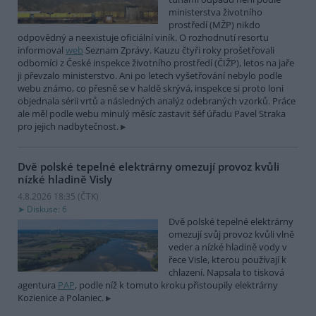
ministerstva životního
prostředí (MŽP) nikdo
odpovědný a neexistuje oficiální viník. O rozhodnutí resortu
informoval
web
Seznam Zprávy. Kauzu čtyři roky prošetřovali
odborníci z České inspekce životního prostředí (ČIŽP), letos na jaře
ji převzalo ministerstvo. Ani po letech vyšetřování nebylo podle
webu známo, co přesně se v haldě skrývá, inspekce si proto loni
objednala sérii vrtů a následných analýz odebraných vzorků. Práce
ale měl podle webu minulý měsíc zastavit šéf úřadu Pavel Straka
pro jejich nadbytečnost.
Dvě polské tepelné elektrárny omezují provoz kvůli
nízké hladině Visly
4.8.2026 18:35 (
ČTK
)
Diskuse: 6
Dvě polské tepelné elektrárny
omezují svůj provoz kvůli vlně
veder a nízké hladině vody v
řece Visle, kterou používají k
chlazení. Napsala to tisková
agentura
PAP
, podle níž k tomuto kroku přistoupily elektrárny
Kozienice a Polaniec.