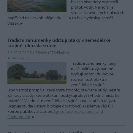
řekách historicky nejmenší
průtok vody. Nejhorší je
situace v rovinatých oblastech,
například na Českobudějovicku. ČTK to řekl hydrolog Tomáš
Vlasák.
Tradiční záhumenky udržují ptáky v zemědělské
krajině, ukázala studie
6.8.2026 01:23 | PRAHA (
ČTK/Ekolist
)
Diskuse: 22
Tradiční záhumenky, tedy
malá políčka, významně
zvyšují počet i druhovou
rozmanitost ptáků v
zemědělské krajině.
Biodiverzitě prospívají také staré stodoly, otevřené půdy, pestré
zahrady a sady, které ptákům poskytují úkryt i vhodná místa ke
hnízdění. V jednolité zemědělské krajině naopak ptáků ubývá,
ukazuje studie Ústavu biologie obratlovců Akademie věd ČR,
kterou publikoval časopis
Agriculture, Ecosystems and
Environment
.