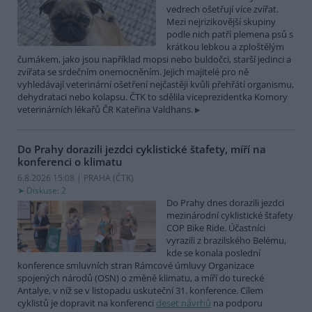
vedrech ošetřují více zvířat.
Mezi nejrizikovější skupiny
podle nich patří plemena psů s
krátkou lebkou a zploštělým
čumákem, jako jsou například mopsi nebo buldočci, starší jedinci a
zvířata se srdečním onemocněním. Jejich majitelé pro ně
vyhledávají veterinární ošetření nejčastěji kvůli přehřátí organismu,
dehydrataci nebo kolapsu. ČTK to sdělila viceprezidentka Komory
veterinárních lékařů ČR Kateřina Valdhans.
Do Prahy dorazili jezdci cyklistické štafety, míří na
konferenci o klimatu
6.8.2026 15:08 | PRAHA (
ČTK
)
Diskuse: 2
Do Prahy dnes dorazili jezdci
mezinárodní cyklistické štafety
COP Bike Ride. Účastníci
vyrazili z brazilského Belému,
kde se konala poslední
konference smluvních stran Rámcové úmluvy Organizace
spojených národů (OSN) o změně klimatu, a míří do turecké
Antalye, v níž se v listopadu uskuteční 31. konference. Cílem
cyklistů je dopravit na konferenci
deset návrhů
na podporu