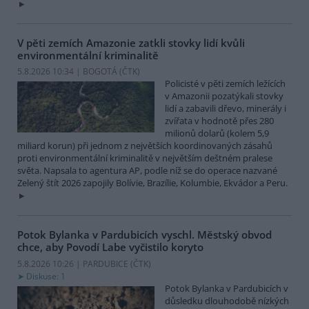
V pěti zemích Amazonie zatkli stovky lidí kvůli
environmentální kriminalitě
5.8.2026 10:34 | BOGOTÁ (
ČTK
)
Policisté v pěti zemích ležících
v Amazonii pozatýkali stovky
lidí a zabavili dřevo, minerály i
zvířata v hodnotě přes 280
milionů dolarů (kolem 5,9
miliard korun) při jednom z největších koordinovaných zásahů
proti environmentální kriminalitě v největším deštném pralese
světa. Napsala to agentura AP, podle níž se do operace nazvané
Zelený štít 2026 zapojily Bolívie, Brazílie, Kolumbie, Ekvádor a Peru.
Potok Bylanka v Pardubicích vyschl. Městský obvod
chce, aby Povodí Labe vyčistilo koryto
5.8.2026 10:26 | PARDUBICE (
ČTK
)
Diskuse: 1
Potok Bylanka v Pardubicích v
důsledku dlouhodobě nízkých