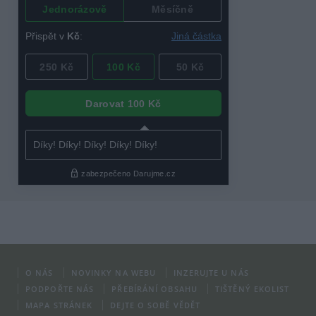
O NÁS
NOVINKY NA WEBU
INZERUJTE U NÁS
PODPOŘTE NÁS
PŘEBÍRÁNÍ OBSAHU
TIŠTĚNÝ EKOLIST
MAPA STRÁNEK
DEJTE O SOBĚ VĚDĚT