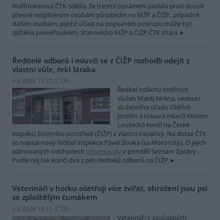
Hoffmannová ČTK sdělila, že trestní oznámení podala proti dosud
přesně nezjištěným osobám působícím na MŽP a ČIŽP, případně
dalším osobám, jejichž účast na popsaném postupu může být
zjištěna prověřováním. Stanovisko MŽP a ČIŽP ČTK shání.
Ředitelé odborů i mluvčí se z ČIŽP rozhodli odejít z
vlastní vůle, řekl Straka
6.8.2026 15:22 (
ČTK
)
Ředitel odboru vnitřních
služeb Matěj Mrlina, vedoucí
služebního úřadu Oldřich
Jarolím a tisková mluvčí Miriam
Loužecká končí na České
inspekci životního prostředí (ČIŽP) z vlastní iniciativy. Na dotaz ČTK
to napsal nový ředitel inspekce Pavel Straka (za Motoristy). O jejich
plánovaných odchodech
informovaly
v pondělí Seznam Zprávy.
Podle něj tak končí dva z pěti ředitelů odborů na ČIŽP.
Veterináři v horku ošetřují více zvířat, ohrožení jsou psi
se zploštělým čumákem
6.8.2026 15:15 (
ČTK
)
Veterináři v současných