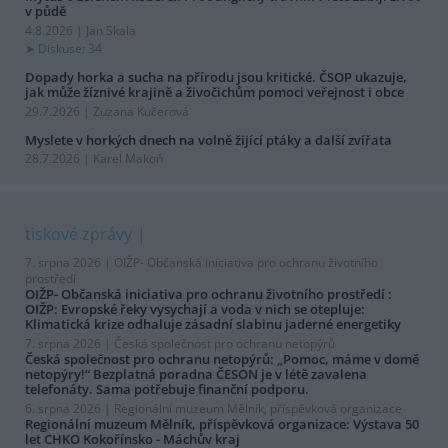
v půdě
4.8.2026 | Jan Skala
Diskuse: 34
Dopady horka a sucha na přírodu jsou kritické. ČSOP ukazuje,
jak může žíznivé krajině a živočichům pomoci veřejnost i obce
29.7.2026 | Zuzana Kučerová
Myslete v horkých dnech na volně žijící ptáky a další zvířata
28.7.2026 | Karel Makoň
tiskové zprávy
7. srpna 2026 |
OIŽP- Občanská iniciativa pro ochranu životního
prostředí
OIŽP- Občanská iniciativa pro ochranu životního prostředí :
OIŽP: Evropské řeky vysychají a voda v nich se otepluje:
Klimatická krize odhaluje zásadní slabinu jaderné energetiky
7. srpna 2026 |
Česká společnost pro ochranu netopýrů
Česká společnost pro ochranu netopýrů: „Pomoc, máme v domě
netopýry!“ Bezplatná poradna ČESON je v létě zavalena
telefonáty. Sama potřebuje finanční podporu.
6. srpna 2026 |
Regionální muzeum Mělník, příspěvková organizace
Regionální muzeum Mělník, příspěvková organizace: Výstava 50
let CHKO Kokořínsko - Máchův kraj