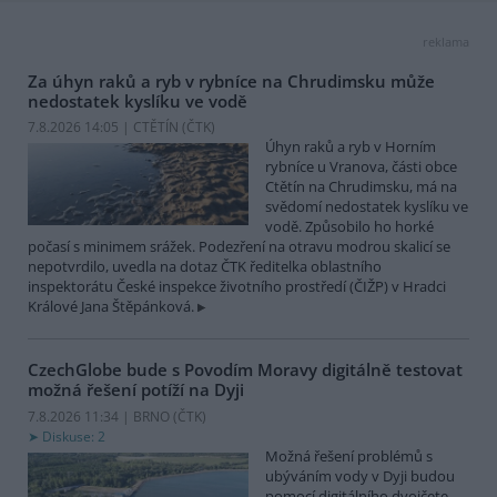
reklama
Za úhyn raků a ryb v rybníce na Chrudimsku může
nedostatek kyslíku ve vodě
7.8.2026 14:05 | CTĚTÍN (
ČTK
)
Úhyn raků a ryb v Horním
rybníce u Vranova, části obce
Ctětín na Chrudimsku, má na
svědomí nedostatek kyslíku ve
vodě. Způsobilo ho horké
počasí s minimem srážek. Podezření na otravu modrou skalicí se
nepotvrdilo, uvedla na dotaz ČTK ředitelka oblastního
inspektorátu České inspekce životního prostředí (ČIŽP) v Hradci
Králové Jana Štěpánková.
CzechGlobe bude s Povodím Moravy digitálně testovat
možná řešení potíží na Dyji
7.8.2026 11:34 | BRNO (
ČTK
)
Diskuse: 2
Možná řešení problémů s
ubýváním vody v Dyji budou
pomocí digitálního dvojčete