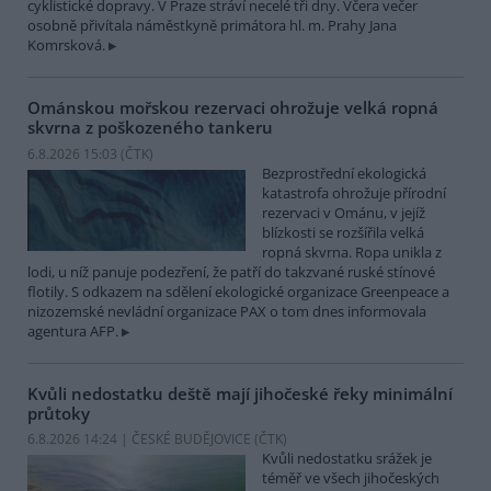
cyklistické dopravy. V Praze stráví necelé tři dny. Včera večer
osobně přivítala náměstkyně primátora hl. m. Prahy Jana
Komrsková.
Ománskou mořskou rezervaci ohrožuje velká ropná
skvrna z poškozeného tankeru
6.8.2026 15:03 (
ČTK
)
Bezprostřední ekologická
katastrofa ohrožuje přírodní
rezervaci v Ománu, v jejíž
blízkosti se rozšířila velká
ropná skvrna. Ropa unikla z
lodi, u níž panuje podezření, že patří do takzvané ruské stínové
flotily. S odkazem na sdělení ekologické organizace Greenpeace a
nizozemské nevládní organizace PAX o tom dnes informovala
agentura AFP.
Kvůli nedostatku deště mají jihočeské řeky minimální
průtoky
6.8.2026 14:24 | ČESKÉ BUDĚJOVICE (
ČTK
)
Kvůli nedostatku srážek je
téměř ve všech jihočeských