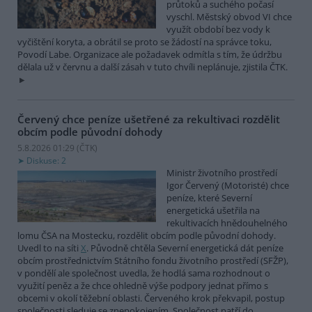
průtoků a suchého počasí
vyschl. Městský obvod VI chce
využít období bez vody k
vyčištění koryta, a obrátil se proto se žádostí na správce toku,
Povodí Labe. Organizace ale požadavek odmítla s tím, že údržbu
dělala už v červnu a další zásah v tuto chvíli neplánuje, zjistila ČTK.
Červený chce peníze ušetřené za rekultivaci rozdělit
obcím podle původní dohody
5.8.2026 01:29 (
ČTK
)
Diskuse: 2
Ministr životního prostředí
Igor Červený (Motoristé) chce
peníze, které Severní
energetická ušetřila na
rekultivacích hnědouhelného
lomu ČSA na Mostecku, rozdělit obcím podle původní dohody.
Uvedl to na síti
X
. Původně chtěla Severní energetická dát peníze
obcím prostřednictvím Státního fondu životního prostředí (SFŽP),
v pondělí ale společnost uvedla, že hodlá sama rozhodnout o
využití peněz a že chce ohledně výše podpory jednat přímo s
obcemi v okolí těžební oblasti. Červeného krok překvapil, postup
společnosti sleduje se znepokojením. Společnost patří do