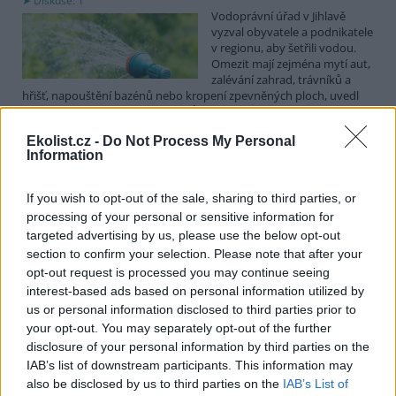
Diskuse: 1
Vodoprávní úřad v Jihlavě
vyzval obyvatele a podnikatele
v regionu, aby šetřili vodou.
Omezit mají zejména mytí aut,
zalévání zahrad, trávníků a
hřišť, napouštění bazénů nebo kropení zpevněných ploch, uvedl
mluvčí radnice Radovan Daněk. Úřad podle něj bude víc
kontrolovat povolené odběry. Výzva k šetření vodou platí pro
Ekolist.cz -
Do Not Process My Personal
všechny obce spadající pod Jihlavu jako obec s rozšířenou
Information
působností.
If you wish to opt-out of the sale, sharing to third parties, or
Celníci odhalili gang překupníků papoušků, zajistili
processing of your personal or sensitive information for
stovku ptáků
targeted advertising by us, please use the below opt-out
5.8.2026 20:13 (
ČTK
)
section to confirm your selection. Please note that after your
Celníci odhalili gang
opt-out request is processed you may continue seeing
překupníků chráněných druhů
interest-based ads based on personal information utilized by
papoušků působící v několika
krajích a zajistili asi stovku
us or personal information disclosed to third parties prior to
ptáků. S odchytem a
your opt-out. You may separately opt-out of the further
zajištěním zvířat celníkům pomohly zoo v Praze, Zlíně a Ostravě. V
disclosure of your personal information by third parties on the
ostravské zahradě také papoušci nalezli dočasné útočiště. V
IAB’s list of downstream participants. This information may
tiskové zprávě na
webu
celníků to oznámila mluvčí Celní správy ČR
also be disclosed by us to third parties on the
IAB’s List of
Martina Kaňková. Případem se zabývá policie.