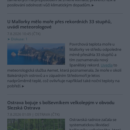
posilování odolnosti vůči klimatickým dopadům.
U Mallorky mělo moře přes rekordních 33 stupňů,
uvádí meteorologové
7.8.2026 10:45 (
ČTK
)
Diskuse: 1
Povrchová teplota moře u
Mallorky ve středu odpoledne
mírně přesáhla 33 stupňů a
tím zaznamenala nový
španělský rekord.
Uvedla
to
meteorologická služba Aemet, která poznamenala, že moře v okolí
Baleárských ostrovů a v západním Středomoří je letos
nadprůměrně teplé, což ovlivňuje například také noční teploty na
pobřeží.
Ostrava bojuje s bolševníkem velkolepým v obvodu
Slezská Ostrava
7.8.2026 01:09 | OSTRAVA (
ČTK
)
Ostravská radnice začala se
systematickou likvidací