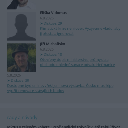
Eliška Vidomus
6.8.2026
Diskuse: 29
Klimatická krize není over. Vyzýváme vládu, aby
ji přestala ignorovat
Jiří Michalisko
6.8.2026
Diskuse: 18
Otevřený dopis ministerstvu průmyslu a
obchodu ohledně sanace odvalu Heřmanice
5.8.2026
Diskuse: 39
Dostupné bydlení nevyřeší jen nová výstavba. Česko musí lépe
využít renovace stávajících budov
rady a návody
Mýtus o zeleném koberci: Proč anglický trávník v létě zabíjí život