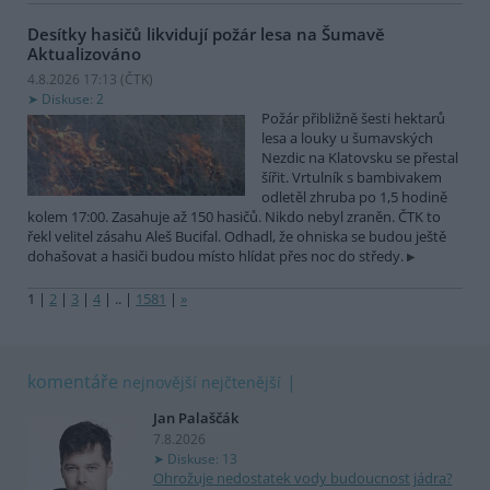
Desítky hasičů likvidují požár lesa na Šumavě
Aktualizováno
4.8.2026 17:13 (
ČTK
)
Diskuse: 2
Požár přibližně šesti hektarů
lesa a louky u šumavských
Nezdic na Klatovsku se přestal
šířit. Vrtulník s bambivakem
odletěl zhruba po 1,5 hodině
kolem 17:00. Zasahuje až 150 hasičů. Nikdo nebyl zraněn. ČTK to
řekl velitel zásahu Aleš Bucifal. Odhadl, že ohniska se budou ještě
dohašovat a hasiči budou místo hlídat přes noc do středy.
1
|
2
|
3
|
4
|
..
|
1581
|
»
komentáře
nejnovější
nejčtenější
Jan Palaščák
7.8.2026
Diskuse: 13
Ohrožuje nedostatek vody budoucnost jádra?