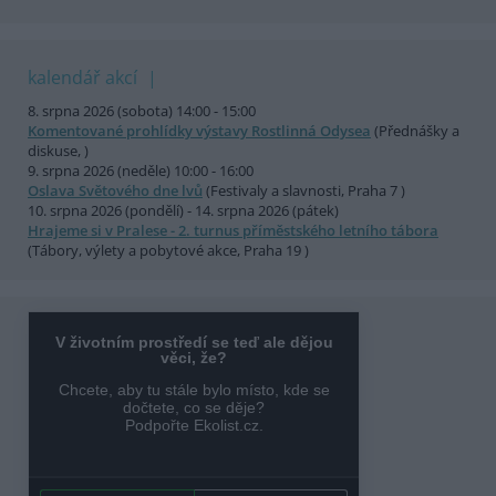
kalendář akcí
8. srpna 2026 (sobota) 14:00 - 15:00
Komentované prohlídky výstavy Rostlinná Odysea
(Přednášky a
diskuse, )
9. srpna 2026 (neděle) 10:00 - 16:00
Oslava Světového dne lvů
(Festivaly a slavnosti, Praha 7 )
10. srpna 2026 (pondělí) - 14. srpna 2026 (pátek)
Hrajeme si v Pralese - 2. turnus příměstského letního tábora
(Tábory, výlety a pobytové akce, Praha 19 )