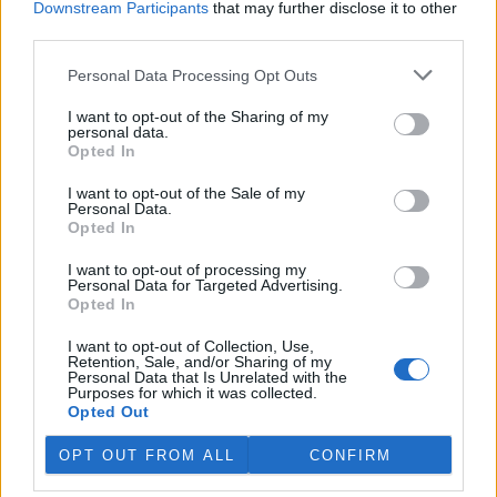
Downstream Participants
that may further disclose it to other
third parties.
Island vyhostí aktivisty bojující proti lovu velryb,
pronásledovali velrybáře
Personal Data Processing Opt Outs
5.8.2026 19:54 (
ČTK
)
I want to opt-out of the Sharing of my
Islandské úřady nařídily
personal data.
vyhoštění 21 aktivistů
Opted In
bojujících proti lovu velryb
poté, co minulý týden
I want to opt-out of the Sale of my
pobřežní stráž s policií zabavily
Personal Data.
jejich loď, která pronásledovala velrybářské plavidlo. Pasažéři lodi
Opted In
patřící nadaci kanadsko-amerického ekologického aktivisty Paula
Watsona jsou od té doby zadržováni v Reykjavíku. Sám Watson na
I want to opt-out of processing my
palubě nebyl. Píše o tom agentura AFP s odvoláním na islandskou
Personal Data for Targeted Advertising.
policii.
Opted In
I want to opt-out of Collection, Use,
Záchranná stanice v Praze přijímá kvůli vedrům více
Retention, Sale, and/or Sharing of my
Personal Data that Is Unrelated with the
volně žijících zvířat
Purposes for which it was collected.
5.8.2026 17:40 | PRAHA (
ČTK
)
Opted Out
Kvůli vysokým letním
teplotám pracovníci pražské
OPT OUT FROM ALL
CONFIRM
záchranné stanice pro volně
žijící živočichy přijímají více