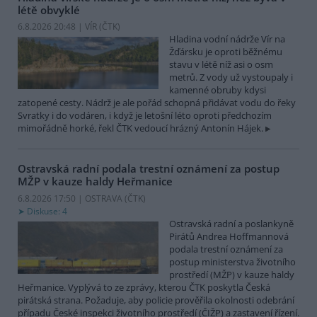
létě obvyklé
6.8.2026 20:48 | VÍR (
ČTK
)
Hladina vodní nádrže Vír na
Žďársku je oproti běžnému
stavu v létě níž asi o osm
metrů. Z vody už vystoupaly i
kamenné obruby kdysi
zatopené cesty. Nádrž je ale pořád schopná přidávat vodu do řeky
Svratky i do vodáren, i když je letošní léto oproti předchozím
mimořádně horké, řekl ČTK vedoucí hrázný Antonín Hájek.
Ostravská radní podala trestní oznámení za postup
MŽP v kauze haldy Heřmanice
6.8.2026 17:50 | OSTRAVA (
ČTK
)
Diskuse: 4
Ostravská radní a poslankyně
Pirátů Andrea Hoffmannová
podala trestní oznámení za
postup ministerstva životního
prostředí (MŽP) v kauze haldy
Heřmanice. Vyplývá to ze zprávy, kterou ČTK poskytla Česká
pirátská strana. Požaduje, aby policie prověřila okolnosti odebrání
případu České inspekci životního prostředí (ČIŽP) a zastavení řízení.