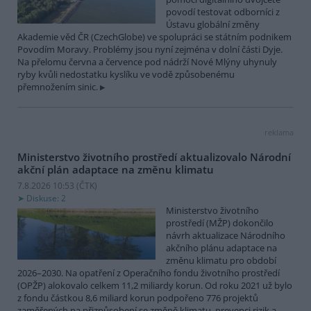
povodí testovat odborníci z
Ústavu globální změny
Akademie věd ČR (CzechGlobe) ve spolupráci se státním podnikem
Povodím Moravy. Problémy jsou nyní zejména v dolní části Dyje.
Na přelomu června a července pod nádrží Nové Mlýny uhynuly
ryby kvůli nedostatku kyslíku ve vodě způsobenému
přemnožením sinic.
reklama
Ministerstvo životního prostředí aktualizovalo Národní
akční plán adaptace na změnu klimatu
7.8.2026 10:53 (
ČTK
)
Diskuse: 2
Ministerstvo životního
prostředí (MŽP) dokončilo
návrh aktualizace Národního
akčního plánu adaptace na
změnu klimatu pro období
2026–2030. Na opatření z Operačního fondu životního prostředí
(OPŽP) alokovalo celkem 11,2 miliardy korun. Od roku 2021 už bylo
z fondu částkou 8,6 miliard korun podpořeno 776 projektů
zaměřených na přizpůsobení se změně klimatu, prevenci rizik a