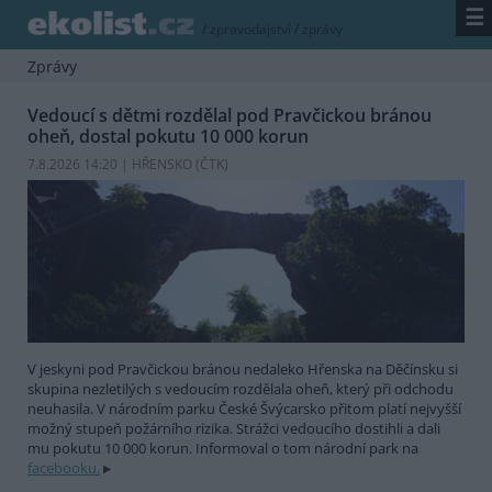
☰
/
zpravodajství
/
zprávy
Zprávy
Vedoucí s dětmi rozdělal pod Pravčickou bránou
oheň, dostal pokutu 10 000 korun
7.8.2026 14:20 | HŘENSKO (
ČTK
)
V jeskyni pod Pravčickou bránou nedaleko Hřenska na Děčínsku si
skupina nezletilých s vedoucím rozdělala oheň, který při odchodu
neuhasila. V národním parku České Švýcarsko přitom platí nejvyšší
možný stupeň požárního rizika. Strážci vedoucího dostihli a dali
mu pokutu 10 000 korun. Informoval o tom národní park na
facebooku.