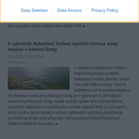
zvířat, nejčastěji
dehydratovaná a vysílená mláďata ptáků nebo veverek. ČTK to
Data Deletion
Data Access
Privacy Policy
sdělila mluvčí stanice Petra Fišerová. Během současné vlny veder
stanice denně ošetří desítky živočichů, při první letošní vlně horka
jich za jeden týden přijali rekordních 578.
V rybnících Rybářství Třeboň vyschla třetina vody,
nejvíce v historii firmy
5.8.2026 15:42 (
ČTK
)
Diskuse: 1
V rybnících Rybářství Třeboň,
které hospodaří na 8000
hektarech vodní plochy, chybí
více než třetina vody. Oproti
běžnému zdržovaném objemu
75 milionů metrů krychlových vody je v rybnících o 28 milionů
metrů krychlových vody méně. Každý týden se kvůli extrémně
vysokým teplotám a nedostatku srážek odpaří další 2,5 procenta.
Kvůli suchu začali rybáři s výlovy některých rybníků předčasně,
protože by jinak ryby uhynuly, řekl provozní ředitel Rybářství
Třeboň Vladimír Kukačka.