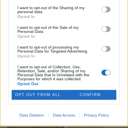
I want to opt-out of the Sharing of my
personal data.
Potok Bylanka v Pardubicích vyschl. Městský obvod
Opted In
chce, aby Povodí Labe vyčistilo koryto
5.8.2026 10:26 | PARDUBICE (
ČTK
)
I want to opt-out of the Sale of my
Diskuse: 1
Personal Data.
Potok Bylanka v Pardubicích v
Opted In
důsledku dlouhodobě nízkých
průtoků a suchého počasí
I want to opt-out of processing my
Personal Data for Targeted Advertising.
vyschl. Městský obvod VI chce
Opted In
využít období bez vody k
vyčištění koryta, a obrátil se proto se žádostí na správce toku,
I want to opt-out of Collection, Use,
Povodí Labe. Organizace ale požadavek odmítla s tím, že údržbu
Retention, Sale, and/or Sharing of my
dělala už v červnu a další zásah v tuto chvíli neplánuje, zjistila ČTK.
Personal Data that Is Unrelated with the
Purposes for which it was collected.
Opted Out
Červený chce peníze ušetřené za rekultivaci rozdělit
OPT OUT FROM ALL
CONFIRM
obcím podle původní dohody
5.8.2026 01:29 (
ČTK
)
Diskuse: 2
Data Deletion
Data Access
Privacy Policy
Ministr životního prostředí
Igor Červený (Motoristé) chce
peníze, které Severní