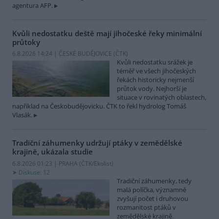
agentura AFP.
Kvůli nedostatku deště mají jihočeské řeky minimální
průtoky
6.8.2026 14:24 | ČESKÉ BUDĚJOVICE (
ČTK
)
Kvůli nedostatku srážek je
téměř ve všech jihočeských
řekách historicky nejmenší
průtok vody. Nejhorší je
situace v rovinatých oblastech,
například na Českobudějovicku. ČTK to řekl hydrolog Tomáš
Vlasák.
Tradiční záhumenky udržují ptáky v zemědělské
krajině, ukázala studie
6.8.2026 01:23 | PRAHA (
ČTK/Ekolist
)
Diskuse: 12
Tradiční záhumenky, tedy
malá políčka, významně
zvyšují počet i druhovou
rozmanitost ptáků v
zemědělské krajině.