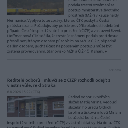
podala trestní oznámení za
postup ministerstva životního
prostředí (MŽP) v kauze haldy
Heřmanice. Vyplývá to ze zprávy, kterou ČTK poskytla Česká
pirátská strana. Požaduje, aby policie prověřila okolnosti odebrání
případu České inspekci životního prostředí (ČIŽP) a zastavení řízení.
Hoffmannová ČTK sdělila, že trestní oznámení podala proti dosud
přesně nezjištěným osobám působícím na MŽP a ČIŽP, případně
dalším osobám, jejichž účast na popsaném postupu může být
zjištěna prověřováním. Stanovisko MŽP a ČIŽP ČTK shání.
reklama
Ředitelé odborů i mluvčí se z ČIŽP rozhodli odejít z
vlastní vůle, řekl Straka
6.8.2026 15:22 (
ČTK
)
Ředitel odboru vnitřních
služeb Matěj Mrlina, vedoucí
služebního úřadu Oldřich
Jarolím a tisková mluvčí Miriam
Loužecká končí na České
inspekci životního prostředí (ČIŽP) z vlastní iniciativy. Na dotaz ČTK
to napsal nový ředitel inspekce Pavel Straka (za Motoristy). O jejich