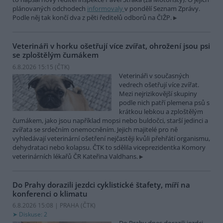
plánovaných odchodech
informovaly
v pondělí Seznam Zprávy.
Podle něj tak končí dva z pěti ředitelů odborů na ČIŽP.
Veterináři v horku ošetřují více zvířat, ohrožení jsou psi
se zploštělým čumákem
6.8.2026 15:15 (
ČTK
)
Veterináři v současných
vedrech ošetřují více zvířat.
Mezi nejrizikovější skupiny
podle nich patří plemena psů s
krátkou lebkou a zploštělým
čumákem, jako jsou například mopsi nebo buldočci, starší jedinci a
zvířata se srdečním onemocněním. Jejich majitelé pro ně
vyhledávají veterinární ošetření nejčastěji kvůli přehřátí organismu,
dehydrataci nebo kolapsu. ČTK to sdělila viceprezidentka Komory
veterinárních lékařů ČR Kateřina Valdhans.
Do Prahy dorazili jezdci cyklistické štafety, míří na
konferenci o klimatu
6.8.2026 15:08 | PRAHA (
ČTK
)
Diskuse: 2