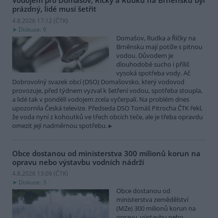
Vodojem pro Domašov, Říčky a Rudku na Brněnsku byl
prázdný, lidé musí šetřit
4.8.2026 17:12 (
ČTK
)
Diskuse: 9
Domašov, Rudka a Říčky na
Brněnsku mají potíže s pitnou
vodou. Důvodem je
dlouhodobé sucho i příliš
vysoká spotřeba vody. Ač
Dobrovolný svazek obcí (DSO) Domašovsko, který vodovod
provozuje, před týdnem vyzval k šetření vodou, spotřeba stoupla,
a lidé tak v pondělí vodojem zcela vyčerpali. Na problém dnes
upozornila Česká televize. Předseda DSO Tomáš Pitrocha ČTK řekl,
že voda nyní z kohoutků ve třech obcích teče, ale je třeba opravdu
omezit její nadměrnou spotřebu.
Obce dostanou od ministerstva 300 milionů korun na
opravu nebo výstavbu vodních nádrží
4.8.2026 13:09 (
ČTK
)
Diskuse: 3
Obce dostanou od
ministerstva zemědělství
(MZe) 300 milionů korun na
opravu, výstavbu nebo