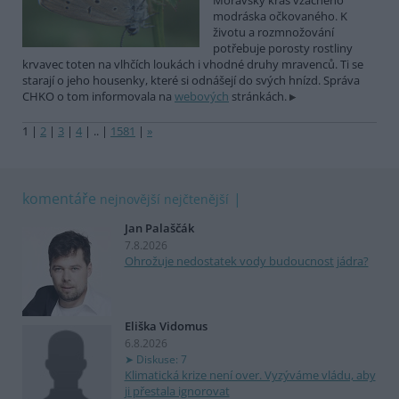
Moravský kras vzácného
modráska očkovaného. K
životu a rozmnožování
potřebuje porosty rostliny
krvavec toten na vlhčích loukách i vhodné druhy mravenců. Ti se
starají o jeho housenky, které si odnášejí do svých hnízd. Správa
CHKO o tom informovala na
webových
stránkách.
1
|
2
|
3
|
4
|
..
|
1581
|
»
komentáře
nejnovější
nejčtenější
Jan Palaščák
7.8.2026
Ohrožuje nedostatek vody budoucnost jádra?
Eliška Vidomus
6.8.2026
Diskuse: 7
Klimatická krize není over. Vyzýváme vládu, aby
ji přestala ignorovat