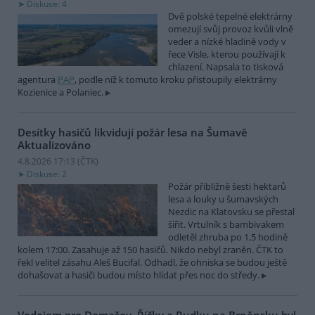
Diskuse: 4
Dvě polské tepelné elektrárny
omezují svůj provoz kvůli vlně
veder a nízké hladině vody v
řece Visle, kterou používají k
chlazení. Napsala to tisková
agentura
PAP
, podle níž k tomuto kroku přistoupily elektrárny
Kozienice a Polaniec.
Desítky hasičů likvidují požár lesa na Šumavě
Aktualizováno
4.8.2026 17:13 (
ČTK
)
Diskuse: 2
Požár přibližně šesti hektarů
lesa a louky u šumavských
Nezdic na Klatovsku se přestal
šířit. Vrtulník s bambivakem
odletěl zhruba po 1,5 hodině
kolem 17:00. Zasahuje až 150 hasičů. Nikdo nebyl zraněn. ČTK to
řekl velitel zásahu Aleš Bucifal. Odhadl, že ohniska se budou ještě
dohašovat a hasiči budou místo hlídat přes noc do středy.