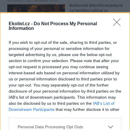
5.8.2026 11:20 | BOZKOV (
ČTK
)
Bozkovské dolomitové jeskyně
na Semilsku zažívají za
současných tropických teplot
nečekaný nápor. Jde sice o
Ekolist.cz -
Do Not Process My Personal
jedno z nejchladnějších míst v
Information
Libereckém kraji, které má stálou teplotu mezi 7,5 až devíti stupni
Celsia, přesto v minulosti podle vedoucího Bozkovských jeskyní
Dušana Milky k nim lidé přicházeli spíše v době, když bylo nevlídno.
If you wish to opt-out of the sale, sharing to third parties, or
processing of your personal or sensitive information for
targeted advertising by us, please use the below opt-out
section to confirm your selection. Please note that after your
V pěti zemích Amazonie zatkli stovky lidí kvůli
opt-out request is processed you may continue seeing
environmentální kriminalitě
interest-based ads based on personal information utilized by
5.8.2026 10:34 | BOGOTÁ (
ČTK
)
us or personal information disclosed to third parties prior to
Policisté v pěti zemích ležících
your opt-out. You may separately opt-out of the further
v Amazonii pozatýkali stovky
lidí a zabavili dřevo, minerály i
disclosure of your personal information by third parties on the
zvířata v hodnotě přes 280
IAB’s list of downstream participants. This information may
milionů dolarů (kolem 5,9
also be disclosed by us to third parties on the
IAB’s List of
miliard korun) při jednom z největších koordinovaných zásahů
Downstream Participants
that may further disclose it to other
proti environmentální kriminalitě v největším deštném pralese
third parties.
světa. Napsala to agentura AP, podle níž se do operace nazvané
Zelený štít 2026 zapojily Bolívie, Brazílie, Kolumbie, Ekvádor a Peru.
Personal Data Processing Opt Outs