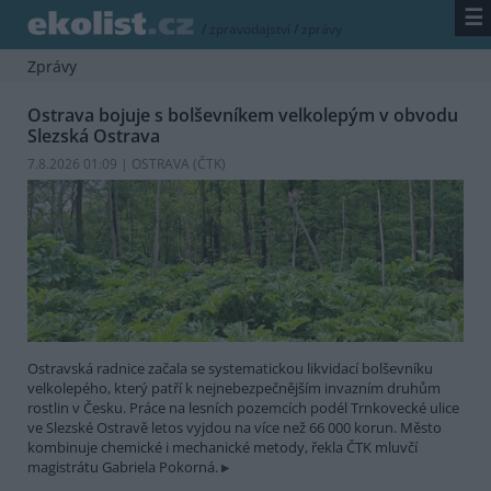
☰
/
zpravodajství
/
zprávy
Zprávy
Ostrava bojuje s bolševníkem velkolepým v obvodu
Slezská Ostrava
7.8.2026 01:09 | OSTRAVA (
ČTK
)
Ostravská radnice začala se systematickou likvidací bolševníku
velkolepého, který patří k nejnebezpečnějším invazním druhům
rostlin v Česku. Práce na lesních pozemcích podél Trnkovecké ulice
ve Slezské Ostravě letos vyjdou na více než 66 000 korun. Město
kombinuje chemické i mechanické metody, řekla ČTK mluvčí
magistrátu Gabriela Pokorná.