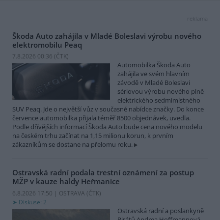
reklama
Škoda Auto zahájila v Mladé Boleslavi výrobu nového
elektromobilu Peaq
7.8.2026 00:36 (
ČTK
)
Automobilka Škoda Auto
zahájila ve svém hlavním
závodě v Mladé Boleslavi
sériovou výrobu nového plně
elektrického sedmimístného
SUV Peaq. Jde o největší vůz v současné nabídce značky. Do konce
července automobilka přijala téměř 8500 objednávek, uvedla.
Podle dřívějších informací Škoda Auto bude cena nového modelu
na českém trhu začínat na 1,15 milionu korun, k prvním
zákazníkům se dostane na přelomu roku.
Ostravská radní podala trestní oznámení za postup
MŽP v kauze haldy Heřmanice
6.8.2026 17:50 | OSTRAVA (
ČTK
)
Diskuse: 2
Ostravská radní a poslankyně
Pirátů Andrea Hoffmannová