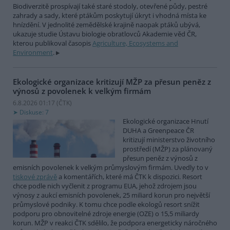
Biodiverzitě prospívají také staré stodoly, otevřené půdy, pestré
zahrady a sady, které ptákům poskytují úkryt i vhodná místa ke
hnízdění. V jednolité zemědělské krajině naopak ptáků ubývá,
ukazuje studie Ústavu biologie obratlovců Akademie věd ČR,
kterou publikoval časopis
Agriculture, Ecosystems and
Environment
.
Ekologické organizace kritizují MŽP za přesun peněz z
výnosů z povolenek k velkým firmám
6.8.2026 01:17 (
ČTK
)
Diskuse: 7
Ekologické organizace Hnutí
DUHA a Greenpeace ČR
kritizují ministerstvo životního
prostředí (MŽP) za plánovaný
přesun peněz z výnosů z
emisních povolenek k velkým průmyslovým firmám. Uvedly to v
tiskové zprávě
a komentářích, které má ČTK k dispozici. Resort
chce podle nich vyčlenit z programu EUA, jehož zdrojem jsou
výnosy z aukcí emisních povolenek, 25 miliard korun pro největší
průmyslové podniky. K tomu chce podle ekologů resort snížit
podporu pro obnovitelné zdroje energie (OZE) o 15,5 miliardy
korun. MŽP v reakci ČTK sdělilo, že podpora energeticky náročného