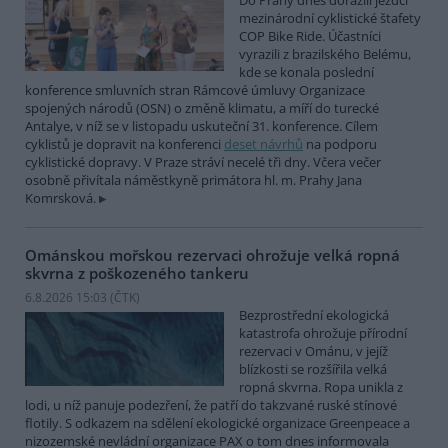
Do Prahy dnes dorazili jezdci
mezinárodní cyklistické štafety
COP Bike Ride. Účastníci
vyrazili z brazilského Belému,
kde se konala poslední
konference smluvních stran Rámcové úmluvy Organizace
spojených národů (OSN) o změně klimatu, a míří do turecké
Antalye, v níž se v listopadu uskuteční 31. konference. Cílem
cyklistů je dopravit na konferenci
deset návrhů
na podporu
cyklistické dopravy. V Praze stráví necelé tři dny. Včera večer
osobně přivítala náměstkyně primátora hl. m. Prahy Jana
Komrsková.
Ománskou mořskou rezervaci ohrožuje velká ropná
skvrna z poškozeného tankeru
6.8.2026 15:03 (
ČTK
)
Bezprostřední ekologická
katastrofa ohrožuje přírodní
rezervaci v Ománu, v jejíž
blízkosti se rozšířila velká
ropná skvrna. Ropa unikla z
lodi, u níž panuje podezření, že patří do takzvané ruské stínové
flotily. S odkazem na sdělení ekologické organizace Greenpeace a
nizozemské nevládní organizace PAX o tom dnes informovala