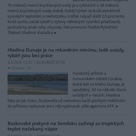
75 milionů metrů krychlových vody je v rybnících o 28 milionů
metrů krychlových vody méně. Každý týden se kvůli extrémně
vysokým teplotám a nedostatku srážek odpaří další 2,5 procenta.
Kvůli suchu začali rybáři s výlovy některých rybníků předčasně,
protože by jinak ryby uhynuly, řekl provozní ředitel Rybářství
Třeboň Vladimír Kukačka.
Hladina Dunaje je na rekordním minimu; lodě uvázly,
rybáři jsou bez práce
5.8.2026 15:37 | BUKUREŠŤ (
ČTK
)
Diskuse: 16
Turistický přístav v
rumunském městě Corabia,
které leží na břehu Dunaje, je
opuštěný. Až na několik člunů
uvázlých v řasách. Hladina
řeky je tak nízko, že plavidla už nemohou kvůli písčitým mělčinám
do přístavu vplouvat ani z něj vyplouvat, píše agentura AFP.
Bozkovské jeskyně na Semilsku zažívají za tropických
teplot nečekaný nápor