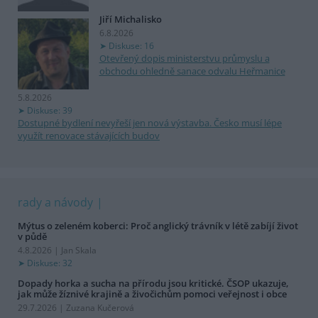
Jiří Michalisko
6.8.2026
Diskuse: 16
Otevřený dopis ministerstvu průmyslu a
obchodu ohledně sanace odvalu Heřmanice
5.8.2026
Diskuse: 39
Dostupné bydlení nevyřeší jen nová výstavba. Česko musí lépe
využít renovace stávajících budov
rady a návody
Mýtus o zeleném koberci: Proč anglický trávník v létě zabíjí život
v půdě
4.8.2026 | Jan Skala
Diskuse: 32
Dopady horka a sucha na přírodu jsou kritické. ČSOP ukazuje,
jak může žíznivé krajině a živočichům pomoci veřejnost i obce
29.7.2026 | Zuzana Kučerová