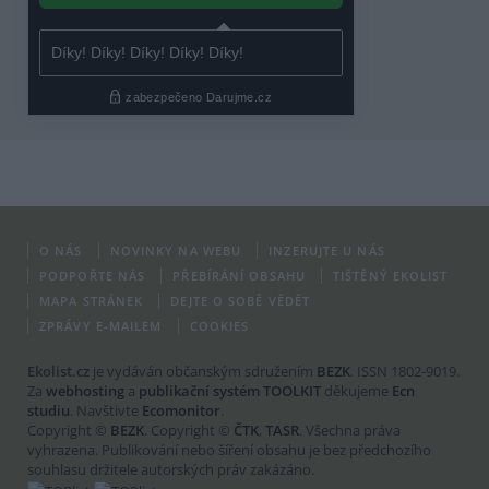
O NÁS
NOVINKY NA WEBU
INZERUJTE U NÁS
PODPOŘTE NÁS
PŘEBÍRÁNÍ OBSAHU
TIŠTĚNÝ EKOLIST
MAPA STRÁNEK
DEJTE O SOBĚ VĚDĚT
ZPRÁVY E-MAILEM
COOKIES
Ekolist.cz
je vydáván občanským sdružením
BEZK
. ISSN 1802-9019.
Za
webhosting
a
publikační systém TOOLKIT
děkujeme
Ecn
studiu
. Navštivte
Ecomonitor
.
Copyright ©
BEZK
. Copyright ©
ČTK
,
TASR
. Všechna práva
vyhrazena. Publikování nebo šíření obsahu je bez předchozího
souhlasu držitele autorských práv zakázáno.