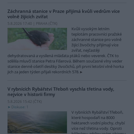
Záchranná stanice v Praze přijímá kvůli vedrům více
volně žijících zvířat
5.8.2026 17:40 | PRAHA (
ČTK
)
Kvůli vysokým letním
teplotám pracovníci pražské
záchranné stanice pro volně
žijící živočichy přijímají více
zvířat, nejčastěji
dehydratovaná a vysílená mláďata ptáků nebo veverek. ČTK to
sdělila mluvčí stanice Petra Fišerová. Během současné vlny veder
stanice denně ošetří desítky živočichů, při první letošní vlně horka
jich za jeden týden přijali rekordních 578.
V rybnících Rybářství Třeboň vyschla třetina vody,
nejvíce v historii firmy
5.8.2026 15:42 (
ČTK
)
Diskuse: 1
V rybnících Rybářství Třeboň,
které hospodaří na 8000
hektarech vodní plochy, chybí
více než třetina vody. Oproti
běžnému zdržovaném objemu