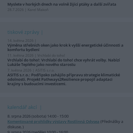
Myslete v horkých dnech na volně žijící ptáky a další zvířata
28.7.2026 | Karel Makoň
tiskové zprávy
14. května 2026 |
Výměna střešních oken jako krok k vyšší energetické účinnosti a
komfortu bydlení
11. května 2026 |
Vrchlabí do toho!
Vrchlabí do toho!: Vrchlabí do toho! chce vyhrát volby. Nabízí
Lukáše Teplého jako nového starostu
7. května 2026 |
ASITIS s.r.o.
ASITIS s.r.o.: Podřipsko zahájilo přípravu strategie klimatické
odolnosti. Projekt Pathways2Resilience propojil adaptaci
krajiny s budoucími investicemi.
kalendář akcí
8. srpna 2026 (sobota) 14:00 - 15:00
Komentované prohlídky výstavy Rostlinná Odysea
(Přednášky a
diskuse, )
9. srpna 2026 (neděle) 10:00 - 16:00