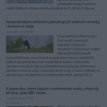
odbahnění malých vodních
nádrží. Žádost o dotace mohou podávat od 7. září do 7. října.
Hospodářským zvířatům pomáhají při vedrech remízky
i kamenné stáje
4.8.2026 12:52 (
ČTK
)
Hospodářská zvířata na jihu
Čech se při tropických
teplotách ochlazují v
remízkách i kamenných stájích.
Někteří jihočeští farmáři
vypouštějí krávy, ovce či koně na pastviny v noci a v největších
vedrech je nechávají uvnitř chladnějších budov. Kvůli suchu
neroste na loukách tráva a zemědělci musí dobytek přikrmovat
zásobami sena na zimu. Vysychají zdroje vody a rostou náklady na
její dopravu i na elektřinu na ochlazování zvířat, zjistila ČTK.
V Japonsku, které bojuje s extrémními vedry, uhynuly
tři lvice, píše BBC News
4.8.2026 12:42 (
ČTK
)
Diskuse: 2
Tři lvice v zoologické zahradě v