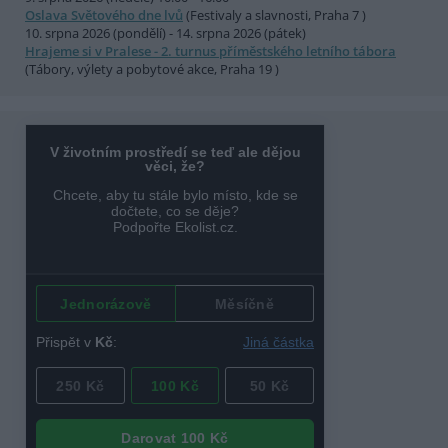
Oslava Světového dne lvů
(Festivaly a slavnosti, Praha 7 )
10. srpna 2026 (pondělí) - 14. srpna 2026 (pátek)
Hrajeme si v Pralese - 2. turnus příměstského letního tábora
(Tábory, výlety a pobytové akce, Praha 19 )