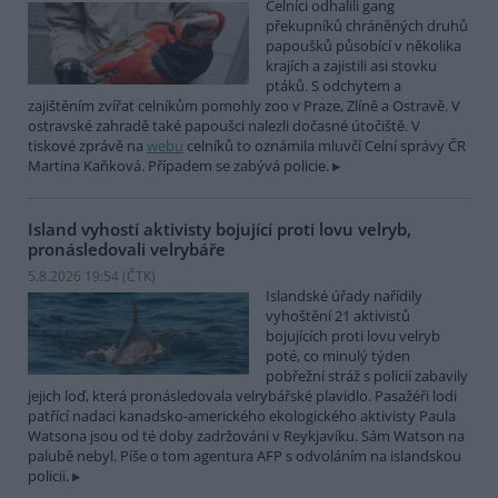
Celníci odhalili gang
překupníků chráněných druhů
papoušků působící v několika
krajích a zajistili asi stovku
ptáků. S odchytem a
zajištěním zvířat celníkům pomohly zoo v Praze, Zlíně a Ostravě. V
ostravské zahradě také papoušci nalezli dočasné útočiště. V
tiskové zprávě na
webu
celníků to oznámila mluvčí Celní správy ČR
Martina Kaňková. Případem se zabývá policie.
Island vyhostí aktivisty bojující proti lovu velryb,
pronásledovali velrybáře
5.8.2026 19:54 (
ČTK
)
Islandské úřady nařídily
vyhoštění 21 aktivistů
bojujících proti lovu velryb
poté, co minulý týden
pobřežní stráž s policií zabavily
jejich loď, která pronásledovala velrybářské plavidlo. Pasažéři lodi
patřící nadaci kanadsko-amerického ekologického aktivisty Paula
Watsona jsou od té doby zadržováni v Reykjavíku. Sám Watson na
palubě nebyl. Píše o tom agentura AFP s odvoláním na islandskou
policii.