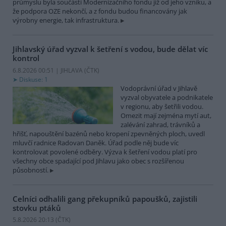
průmyslu byla součástí Modernizačního fondu již od jeho vzniku, a
že podpora OZE nekončí, a z fondu budou financovány jak
výrobny energie, tak infrastruktura.
Jihlavský úřad vyzval k šetření s vodou, bude dělat víc
kontrol
6.8.2026 00:51 | JIHLAVA (
ČTK
)
Diskuse: 1
Vodoprávní úřad v Jihlavě
vyzval obyvatele a podnikatele
v regionu, aby šetřili vodou.
Omezit mají zejména mytí aut,
zalévání zahrad, trávníků a
hřišť, napouštění bazénů nebo kropení zpevněných ploch, uvedl
mluvčí radnice Radovan Daněk. Úřad podle něj bude víc
kontrolovat povolené odběry. Výzva k šetření vodou platí pro
všechny obce spadající pod Jihlavu jako obec s rozšířenou
působností.
Celníci odhalili gang překupníků papoušků, zajistili
stovku ptáků
5.8.2026 20:13 (
ČTK
)