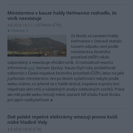
Ministerstvo v kauze haldy Heřmanice rozhodlo, že
viník neexistuje
4.8.2026 19:12 | OSTRAVA (
ČTK
)
Diskuse: 2
Za škodu za zavezení haldy
Heřmanice v Ostravě statisíci
tunami odpadu není podle
ministerstva životního
prostředí (MŽP) nikdo
odpovědný a neexistuje oficiální viník. O rozhodnutí resortu
informoval
web
Seznam Zprávy. Kauzu čtyři roky prošetřovali
odborníci z České inspekce životního prostředí (ČIŽP), letos na jaře
ji převzalo ministerstvo. Ani po letech vyšetřování nebylo podle
webu známo, co přesně se v haldě skrývá, inspekce si proto loni
objednala sérii vrtů a následných analýz odebraných vzorků. Práce
ale měl podle webu minulý měsíc zastavit šéf úřadu Pavel Straka
pro jejich nadbytečnost.
Dvě polské tepelné elektrárny omezují provoz kvůli
nízké hladině Visly
4.8.2026 18:35 (
ČTK
)