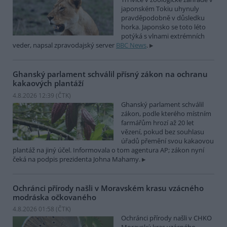
japonském Tokiu uhynuly
pravděpodobně v důsledku
horka. Japonsko se toto léto
potýká s vlnami extrémních
veder, napsal zpravodajský server
BBC News
.
Ghanský parlament schválil přísný zákon na ochranu
kakaových plantáží
4.8.2026 12:39 (
ČTK
)
Ghanský parlament schválil
zákon, podle kterého místním
farmářům hrozí až 20 let
vězení, pokud bez souhlasu
úřadů přemění svou kakaovou
plantáž na jiný účel. Informovala o tom agentura AP; zákon nyní
čeká na podpis prezidenta Johna Mahamy.
Ochránci přírody našli v Moravském krasu vzácného
modráska očkovaného
4.8.2026 01:58 (
ČTK
)
Ochránci přírody našli v CHKO