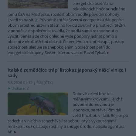
energetická ušetřila na
rekultivacích hnědouhelného
lomu ČSA na Mostecku, rozdělit obcím podle původní dohody.
Uvedl to na síti
X
. Původně chtěla Severní energetická dát peníze
obcím prostřednictvím Státního fondu životního prostředí (SFŽP),
v pondělí ale společnost uvedla, že hodlá sama rozhodnout o
využití peněz a že chce ohledně výše podpory jednat přímo s
obcemi v okolí těžební oblasti. Červeného krok překvapil, postup
společnosti sleduje se znepokojením. Společnost patří do
energetické skupiny Sev.en, kterou vlastní Pavel Tykač.
Italské zemědělce trápí listokaz japonský ničící vinice i
sady
5.8.2026 01:12 | ŘÍM (
ČTK
)
Diskuse: 2
Duhově zelení brouci s
měňavými krovkami, jejichž
původní domovinou je
Japonsko, se stávají čím dál
větší hrozbou v Itálii. Rojí se po
sadech a vinicích a zanechávají za sebou listy s vykousanými
mřížkami, což oslabuje rostliny a snižuje úrodu, napsala agentura
AP.