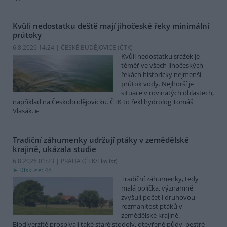
Kvůli nedostatku deště mají jihočeské řeky minimální
průtoky
6.8.2026 14:24 | ČESKÉ BUDĚJOVICE (
ČTK
)
Kvůli nedostatku srážek je
téměř ve všech jihočeských
řekách historicky nejmenší
průtok vody. Nejhorší je
situace v rovinatých oblastech,
například na Českobudějovicku. ČTK to řekl hydrolog Tomáš
Vlasák.
Tradiční záhumenky udržují ptáky v zemědělské
krajině, ukázala studie
6.8.2026 01:23 | PRAHA (
ČTK/Ekolist
)
Diskuse: 48
Tradiční záhumenky, tedy
malá políčka, významně
zvyšují počet i druhovou
rozmanitost ptáků v
zemědělské krajině.
Biodiverzitě prospívají také staré stodoly, otevřené půdy, pestré