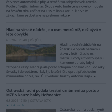
července automobilka přijala téměř 8500 objednávek, uvedla.
Podle dřívějších informací Škoda Auto bude cena nového modelu
na českém trhu začínat na 1,15 milionu korun, k prvním
zákazníkům se dostane na přelomu roku.
Hladina vírské nádrže je o osm metrů níž, než bývá v
létě obvyklé
6.8.2026 20:48 | VÍR (
ČTK
)
Hladina vodní nádrže Vír na
Žďársku je oproti běžnému
stavu v létě níž asi o osm
metrů. Z vody už vystoupaly i
kamenné obruby kdysi
zatopené cesty. Nádrž je ale pořád schopná přidávat vodu do řeky
Svratky i do vodáren, i když je letošní léto oproti předchozím
mimořádně horké, řekl ČTK vedoucí hrázný Antonín Hájek.
Ostravská radní podala trestní oznámení za postup
MŽP v kauze haldy Heřmanice
6.8.2026 17:50 | OSTRAVA (
ČTK
)
Diskuse: 6
Ostravská radní a poslankyně