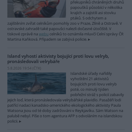
překupníků chráněných druhů
papoušků působící v několika
krajích a zajistili asi stovku
ptáků. S odchytem a
zajištěním zvířat celníkům pomohly zoo v Praze, Zlíně a Ostravě. V
ostravské zahradě také papoušci nalezli dočasné útočiště. V
tiskové zprávě na
webu
celníků to oznámila mluvčí Celní správy ČR
Martina Kaňková. Případem se zabývá policie.
Island vyhostí aktivisty bojující proti lovu velryb,
pronásledovali velrybáře
5.8.2026 19:54 (
ČTK
)
Islandské úřady nařídily
vyhoštění 21 aktivistů
bojujících proti lovu velryb
poté, co minulý týden
pobřežní stráž s policií zabavily
jejich loď, která pronásledovala velrybářské plavidlo. Pasažéři lodi
patřící nadaci kanadsko-amerického ekologického aktivisty Paula
Watsona jsou od té doby zadržováni v Reykjavíku. Sám Watson na
palubě nebyl. Píše o tom agentura AFP s odvoláním na islandskou
policii.