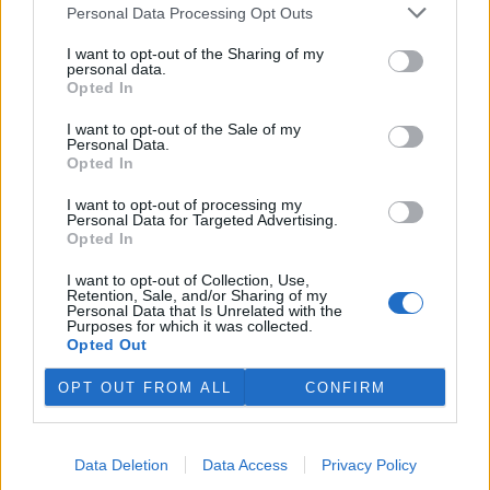
plánovaných odchodech
informovaly
v pondělí Seznam Zprávy.
Personal Data Processing Opt Outs
Podle něj tak končí dva z pěti ředitelů odborů na ČIŽP.
I want to opt-out of the Sharing of my
personal data.
Veterináři v horku ošetřují více zvířat, ohrožení jsou psi
Opted In
se zploštělým čumákem
6.8.2026 15:15 (
ČTK
)
I want to opt-out of the Sale of my
Personal Data.
Veterináři v současných
Opted In
vedrech ošetřují více zvířat.
Mezi nejrizikovější skupiny
I want to opt-out of processing my
podle nich patří plemena psů s
Personal Data for Targeted Advertising.
krátkou lebkou a zploštělým
Opted In
čumákem, jako jsou například mopsi nebo buldočci, starší jedinci a
zvířata se srdečním onemocněním. Jejich majitelé pro ně
I want to opt-out of Collection, Use,
vyhledávají veterinární ošetření nejčastěji kvůli přehřátí organismu,
Retention, Sale, and/or Sharing of my
dehydrataci nebo kolapsu. ČTK to sdělila viceprezidentka Komory
Personal Data that Is Unrelated with the
veterinárních lékařů ČR Kateřina Valdhans.
Purposes for which it was collected.
Opted Out
Do Prahy dorazili jezdci cyklistické štafety, míří na
OPT OUT FROM ALL
CONFIRM
konferenci o klimatu
6.8.2026 15:08 | PRAHA (
ČTK
)
Diskuse: 2
Data Deletion
Data Access
Privacy Policy
Do Prahy dnes dorazili jezdci