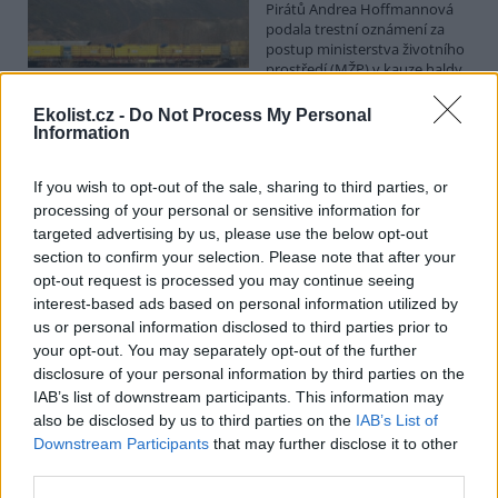
Pirátů Andrea Hoffmannová
podala trestní oznámení za
postup ministerstva životního
prostředí (MŽP) v kauze haldy
Heřmanice. Vyplývá to ze zprávy, kterou ČTK poskytla Česká
pirátská strana. Požaduje, aby policie prověřila okolnosti odebrání
Ekolist.cz -
Do Not Process My Personal
případu České inspekci životního prostředí (ČIŽP) a zastavení řízení.
Information
Hoffmannová ČTK sdělila, že trestní oznámení podala proti dosud
přesně nezjištěným osobám působícím na MŽP a ČIŽP, případně
If you wish to opt-out of the sale, sharing to third parties, or
dalším osobám, jejichž účast na popsaném postupu může být
zjištěna prověřováním. Stanovisko MŽP a ČIŽP ČTK shání.
processing of your personal or sensitive information for
targeted advertising by us, please use the below opt-out
section to confirm your selection. Please note that after your
Ředitelé odborů i mluvčí se z ČIŽP rozhodli odejít z
opt-out request is processed you may continue seeing
vlastní vůle, řekl Straka
interest-based ads based on personal information utilized by
6.8.2026 15:22 (
ČTK
)
us or personal information disclosed to third parties prior to
Diskuse: 1
your opt-out. You may separately opt-out of the further
Ředitel odboru vnitřních
disclosure of your personal information by third parties on the
služeb Matěj Mrlina, vedoucí
IAB’s list of downstream participants. This information may
služebního úřadu Oldřich
Jarolím a tisková mluvčí Miriam
also be disclosed by us to third parties on the
IAB’s List of
Loužecká končí na České
Downstream Participants
that may further disclose it to other
inspekci životního prostředí (ČIŽP) z vlastní iniciativy. Na dotaz ČTK
third parties.
to napsal nový ředitel inspekce Pavel Straka (za Motoristy). O jejich