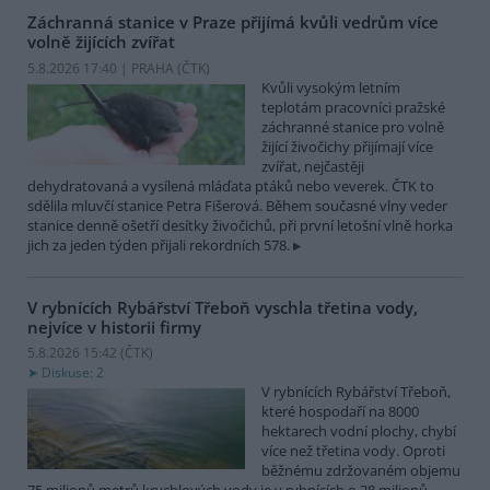
Záchranná stanice v Praze přijímá kvůli vedrům více
volně žijících zvířat
5.8.2026 17:40 | PRAHA (
ČTK
)
Kvůli vysokým letním
teplotám pracovníci pražské
záchranné stanice pro volně
žijící živočichy přijímají více
zvířat, nejčastěji
dehydratovaná a vysílená mláďata ptáků nebo veverek. ČTK to
sdělila mluvčí stanice Petra Fišerová. Během současné vlny veder
stanice denně ošetří desítky živočichů, při první letošní vlně horka
jich za jeden týden přijali rekordních 578.
V rybnících Rybářství Třeboň vyschla třetina vody,
nejvíce v historii firmy
5.8.2026 15:42 (
ČTK
)
Diskuse: 2
V rybnících Rybářství Třeboň,
které hospodaří na 8000
hektarech vodní plochy, chybí
více než třetina vody. Oproti
běžnému zdržovaném objemu