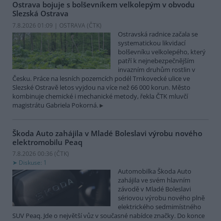
Ostrava bojuje s bolševníkem velkolepým v obvodu
Slezská Ostrava
7.8.2026 01:09 | OSTRAVA (
ČTK
)
Ostravská radnice začala se
systematickou likvidací
bolševníku velkolepého, který
patří k nejnebezpečnějším
invazním druhům rostlin v
Česku. Práce na lesních pozemcích podél Trnkovecké ulice ve
Slezské Ostravě letos vyjdou na více než 66 000 korun. Město
kombinuje chemické i mechanické metody, řekla ČTK mluvčí
magistrátu Gabriela Pokorná.
Škoda Auto zahájila v Mladé Boleslavi výrobu nového
elektromobilu Peaq
7.8.2026 00:36 (
ČTK
)
Diskuse: 1
Automobilka Škoda Auto
zahájila ve svém hlavním
závodě v Mladé Boleslavi
sériovou výrobu nového plně
elektrického sedmimístného
SUV Peaq. Jde o největší vůz v současné nabídce značky. Do konce