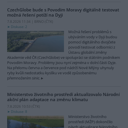
CzechGlobe bude s Povodím Moravy digitálně testovat
možná řešení potíží na Dyji
7.8.2026 11:34 | BRNO (
ČTK
)
Diskuse: 2
Možná řešení problémů s
ubýváním vody v Dyji budou
pomocí digitálního dvojčete
povodí testovat odborníci z
Ústavu globální změny
Akademie věd ČR (CzechGlobe) ve spolupráci se státním podnikem
Povodím Moravy. Problémy jsou nyní zejména v dolní části Dyje.
Na přelomu června a července pod nádrží Nové Mlýny uhynuly
ryby kvůli nedostatku kyslíku ve vodě způsobenému
přemnožením sinic.
Ministerstvo životního prostředí aktualizovalo Národní
akční plán adaptace na změnu klimatu
7.8.2026 10:53 (
ČTK
)
Diskuse: 8
Ministerstvo životního
prostředí (MŽP) dokončilo
návrh aktualizace Národního