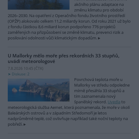
akčního plánu adaptace na
změnu klimatu pro období
2026–2030. Na opatření z Operačního fondu životního prostředí
(OPŽP) alokovalo celkem 11,2 miliardy korun. Od roku 2021 už bylo
z fondu částkou 8,6 miliard korun podpořeno 776 projektů
zaměřených na přizpůsobení se změně klimatu, prevenci rizik a
posilování odolnosti vůči klimatickým dopadům.
U Mallorky mělo moře přes rekordních 33 stupňů,
uvádí meteorologové
7.8.2026 10:45 (
ČTK
)
Diskuse: 2
Povrchová teplota moře u
Mallorky ve středu odpoledne
mírně přesáhla 33 stupňů a
tím zaznamenala nový
španělský rekord.
Uvedla
to
meteorologická služba Aemet, která poznamenala, že moře v okolí
Baleárských ostrovů a v západním Středomoří je letos
nadprůměrně teplé, což ovlivňuje například také noční teploty na
pobřeží.