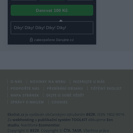
O NÁS
NOVINKY NA WEBU
INZERUJTE U NÁS
PODPOŘTE NÁS
PŘEBÍRÁNÍ OBSAHU
TIŠTĚNÝ EKOLIST
MAPA STRÁNEK
DEJTE O SOBĚ VĚDĚT
ZPRÁVY E-MAILEM
COOKIES
Ekolist.cz
je vydáván občanským sdružením
BEZK
. ISSN 1802-9019.
Za
webhosting
a
publikační systém TOOLKIT
děkujeme
Ecn
studiu
. Navštivte
Ecomonitor
.
Copyright ©
BEZK
. Copyright ©
ČTK
,
TASR
. Všechna práva