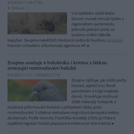
8.8.2026 11:40 (
ČTK
)
Diskuse: 1
V brazilském státě Mato
Grosso museli minulý týden v
regionálním parlamentu
přerušit jednání poté, co
budovy vniklo několik
kapybar. Skupina největších hlodavců světa do budovy
vstoupila
hlavním vchodem, informovala agentura AP.
Znojmo uvažuje o holubníku i krmivu s látkou
omezující rozmnožování holubů
8.8.2026 11:31 | ZNOJMO (
ČTK
)
Znojmo zjišťuje, jak snížit počty
holubů, jejichž trus škodí
památkám a trápí majitele
domů. Prověřuje možnost
zřídit městský holubník a
možnost přikrmování holubů s přídavkem látky proti
rozmnožování. S oběma metodami mají různá evropská města
zkušenosti. Podle starosty Františka Koudely (ODS) je třeba k
úspěšné regulaci holubí populace kombinovat více metod.