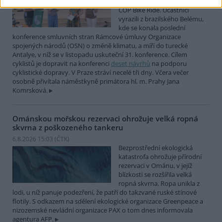
mezinárodní cyklistické štafety
COP Bike Ride. Účastníci
vyrazili z brazilského Belému,
kde se konala poslední
konference smluvních stran Rámcové úmluvy Organizace
spojených národů (OSN) o změně klimatu, a míří do turecké
Antalye, v níž se v listopadu uskuteční 31. konference. Cílem
cyklistů je dopravit na konferenci
deset návrhů
na podporu
cyklistické dopravy. V Praze stráví necelé tři dny. Včera večer
osobně přivítala náměstkyně primátora hl. m. Prahy Jana
Komrsková.
Ománskou mořskou rezervaci ohrožuje velká ropná
skvrna z poškozeného tankeru
6.8.2026 15:03 (
ČTK
)
Bezprostřední ekologická
katastrofa ohrožuje přírodní
rezervaci v Ománu, v jejíž
blízkosti se rozšířila velká
ropná skvrna. Ropa unikla z
lodi, u níž panuje podezření, že patří do takzvané ruské stínové
flotily. S odkazem na sdělení ekologické organizace Greenpeace a
nizozemské nevládní organizace PAX o tom dnes informovala
agentura AFP.