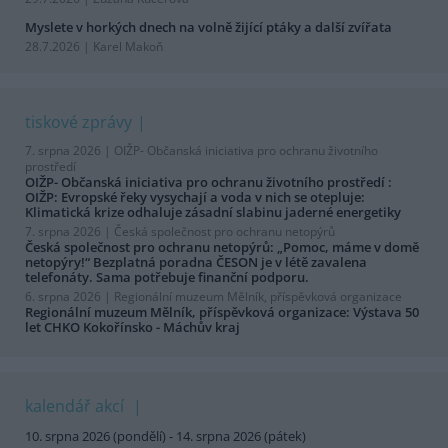
Myslete v horkých dnech na volně žijící ptáky a další zvířata
28.7.2026 | Karel Makoň
tiskové zprávy
7. srpna 2026 |
OIŽP- Občanská iniciativa pro ochranu životního
prostředí
OIŽP- Občanská iniciativa pro ochranu životního prostředí :
OIŽP: Evropské řeky vysychají a voda v nich se otepluje:
Klimatická krize odhaluje zásadní slabinu jaderné energetiky
7. srpna 2026 |
Česká společnost pro ochranu netopýrů
Česká společnost pro ochranu netopýrů: „Pomoc, máme v domě
netopýry!“ Bezplatná poradna ČESON je v létě zavalena
telefonáty. Sama potřebuje finanční podporu.
6. srpna 2026 |
Regionální muzeum Mělník, příspěvková organizace
Regionální muzeum Mělník, příspěvková organizace: Výstava 50
let CHKO Kokořínsko - Máchův kraj
kalendář akcí
10. srpna 2026 (pondělí) - 14. srpna 2026 (pátek)