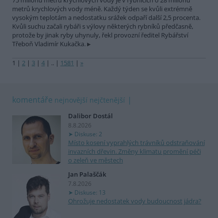
75 milionů metrů krychlových vody je v rybnících o 28 milionů
metrů krychlových vody méně. Každý týden se kvůli extrémně
vysokým teplotám a nedostatku srážek odpaří další 2,5 procenta.
Kvůli suchu začali rybáři s výlovy některých rybníků předčasně,
protože by jinak ryby uhynuly, řekl provozní ředitel Rybářství
Třeboň Vladimír Kukačka.
1
|
2
|
3
|
4
|
..
|
1581
|
»
komentáře
nejnovější
nejčtenější
Dalibor Dostál
8.8.2026
Diskuse: 2
Místo kosení vyprahlých trávníků odstraňování
invazních dřevin. Změny klimatu promění péči
o zeleň ve městech
Jan Palaščák
7.8.2026
Diskuse: 13
Ohrožuje nedostatek vody budoucnost jádra?