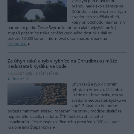
V jeskyni pod Pravčickou
bránou nedaleko Hřenska na
Děčínsku si skupina nezletilých
s vedoucím rozdělala oheň,
který při odchodu neuhasila. V
národním parku České Švýcarsko přitom platí nejvyšší možný
stupeň požárního rizika. Strážci vedoucího dostihli a dali mu
pokutu 10 000 korun. Informoval o tom národní park na
facebooku.
Za úhyn raků a ryb v rybníce na Chrudimsku může
nedostatek kyslíku ve vodě
7.8.2026 14:05 | CTĚTÍN (
ČTK
)
Diskuse: 1
Úhyn raků a ryb v Horním
rybníce u Vranova, části obce
Ctětín na Chrudimsku, má na
svědomí nedostatek kyslíku ve
vodě. Způsobilo ho horké
počasí s minimem srážek. Podezření na otravu modrou skalicí se
nepotvrdilo, uvedla na dotaz ČTK ředitelka oblastního
inspektorátu České inspekce životního prostředí (ČIŽP) v Hradci
Králové Jana Štěpánková.