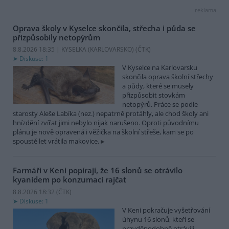
reklama
Oprava školy v Kyselce skončila, střecha i půda se
přizpůsobily netopýrům
8.8.2026 18:35 | KYSELKA (KARLOVARSKO) (
ČTK
)
Diskuse: 1
V Kyselce na Karlovarsku
skončila oprava školní střechy
a půdy, které se musely
přizpůsobit stovkám
netopýrů. Práce se podle
starosty Aleše Labíka (nez.) nepatrně protáhly, ale chod školy ani
hnízdění zvířat jimi nebylo nijak narušeno. Oproti původnímu
plánu je nově opravená i věžička na školní střeše, kam se po
spoustě let vrátila makovice.
Farmáři v Keni popírají, že 16 slonů se otrávilo
kyanidem po konzumaci rajčat
8.8.2026 18:32 (
ČTK
)
Diskuse: 1
V Keni pokračuje vyšetřování
úhynu 16 slonů, kteří se
pravděpodobně otrávili