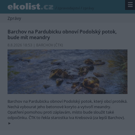
☰
/
zpravodajství
/
zprávy
Zprávy
Barchov na Pardubicku obnoví Podolský potok,
bude mít meandry
8.8.2026 18:53 | BARCHOV (
ČTK
)
Barchov na Pardubicku obnoví Podolský potok, který obcí protéká.
Nechá vybourat jeho betonové koryto a vytvoří meandry.
Opatření pomohou proti záplavám, místo bude sloužit také
odpočinku. ČTK to řekla starostka Iva Krebsová (za lepší Barchov).