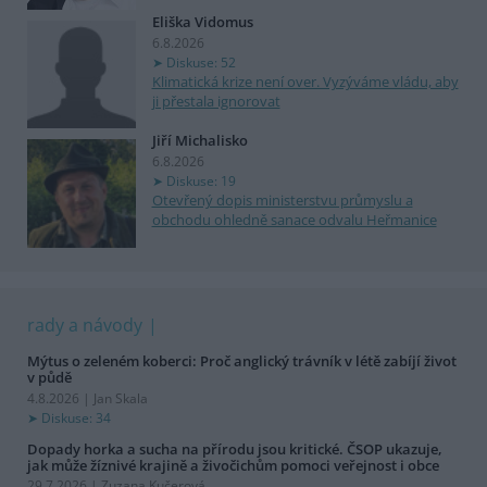
Eliška Vidomus
6.8.2026
Diskuse: 52
Klimatická krize není over. Vyzýváme vládu, aby
ji přestala ignorovat
Jiří Michalisko
6.8.2026
Diskuse: 19
Otevřený dopis ministerstvu průmyslu a
obchodu ohledně sanace odvalu Heřmanice
rady a návody
Mýtus o zeleném koberci: Proč anglický trávník v létě zabíjí život
v půdě
4.8.2026 | Jan Skala
Diskuse: 34
Dopady horka a sucha na přírodu jsou kritické. ČSOP ukazuje,
jak může žíznivé krajině a živočichům pomoci veřejnost i obce
29.7.2026 | Zuzana Kučerová