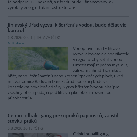
že podpora OZE nekončí, a z fondu budou financovány jak
výrobny energie, tak infrastruktura.
Jihlavský úřad vyzval k šetření s vodou, bude dělat víc
kontrol
6.8.2026 00:51 | JIHLAVA (
ČTK
)
Diskuse: 1
Vodoprávní úřad v Jihlavě
vyzval obyvatele a podnikatele
v regionu, aby šetřili vodou.
Omezit mají zejména mytí aut,
zalévání zahrad, trávníků a
hřišť, napouštění bazénů nebo kropení zpevněných ploch, uvedl
mluvčí radnice Radovan Daněk. Úřad podle něj bude víc
kontrolovat povolené odběry. Výzva k šetření vodou platí pro
všechny obce spadající pod Jihlavu jako obec s rozšířenou
působností.
Celníci odhalili gang překupníků papoušků, zajistili
stovku ptáků
5.8.2026 20:13 (
ČTK
)
Celníci odhalili gang