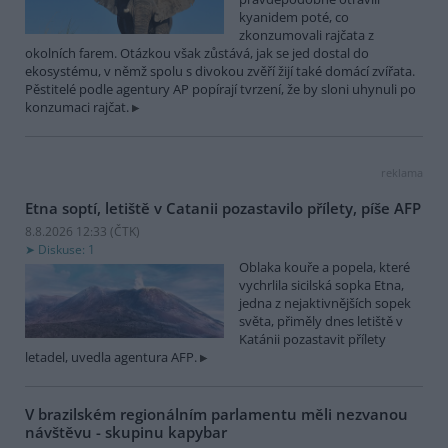
kyanidem poté, co
zkonzumovali rajčata z
okolních farem. Otázkou však zůstává, jak se jed dostal do
ekosystému, v němž spolu s divokou zvěří žijí také domácí zvířata.
Pěstitelé podle agentury AP popírají tvrzení, že by sloni uhynuli po
konzumaci rajčat.
reklama
Etna soptí, letiště v Catanii pozastavilo přílety, píše AFP
8.8.2026 12:33 (
ČTK
)
Diskuse: 1
Oblaka kouře a popela, které
vychrlila sicilská sopka Etna,
jedna z nejaktivnějších sopek
světa, přiměly dnes letiště v
Katánii pozastavit přílety
letadel, uvedla agentura AFP.
V brazilském regionálním parlamentu měli nezvanou
návštěvu - skupinu kapybar