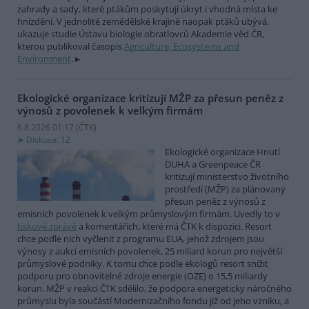
zahrady a sady, které ptákům poskytují úkryt i vhodná místa ke
hnízdění. V jednolité zemědělské krajině naopak ptáků ubývá,
ukazuje studie Ústavu biologie obratlovců Akademie věd ČR,
kterou publikoval časopis
Agriculture, Ecosystems and
Environment
.
Ekologické organizace kritizují MŽP za přesun peněz z
výnosů z povolenek k velkým firmám
6.8.2026 01:17 (
ČTK
)
Diskuse: 12
Ekologické organizace Hnutí
DUHA a Greenpeace ČR
kritizují ministerstvo životního
prostředí (MŽP) za plánovaný
přesun peněz z výnosů z
emisních povolenek k velkým průmyslovým firmám. Uvedly to v
tiskové zprávě
a komentářích, které má ČTK k dispozici. Resort
chce podle nich vyčlenit z programu EUA, jehož zdrojem jsou
výnosy z aukcí emisních povolenek, 25 miliard korun pro největší
průmyslové podniky. K tomu chce podle ekologů resort snížit
podporu pro obnovitelné zdroje energie (OZE) o 15,5 miliardy
korun. MŽP v reakci ČTK sdělilo, že podpora energeticky náročného
průmyslu byla součástí Modernizačního fondu již od jeho vzniku, a