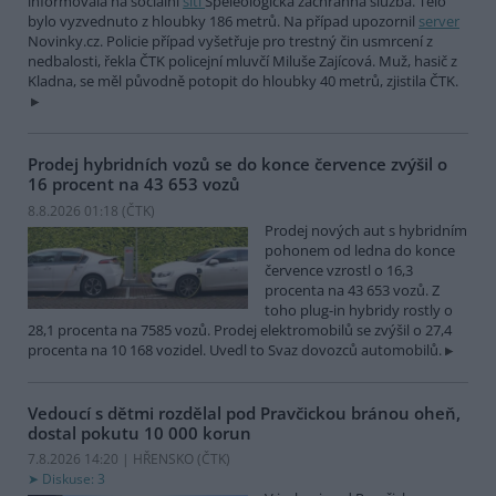
informovala na sociální
síti
Speleologická záchranná služba. Tělo
bylo vyzvednuto z hloubky 186 metrů. Na případ upozornil
server
Novinky.cz. Policie případ vyšetřuje pro trestný čin usmrcení z
nedbalosti, řekla ČTK policejní mluvčí Miluše Zajícová. Muž, hasič z
Kladna, se měl původně potopit do hloubky 40 metrů, zjistila ČTK.
Prodej hybridních vozů se do konce července zvýšil o
16 procent na 43 653 vozů
8.8.2026 01:18 (
ČTK
)
Prodej nových aut s hybridním
pohonem od ledna do konce
července vzrostl o 16,3
procenta na 43 653 vozů. Z
toho plug-in hybridy rostly o
28,1 procenta na 7585 vozů. Prodej elektromobilů se zvýšil o 27,4
procenta na 10 168 vozidel. Uvedl to Svaz dovozců automobilů.
Vedoucí s dětmi rozdělal pod Pravčickou bránou oheň,
dostal pokutu 10 000 korun
7.8.2026 14:20 | HŘENSKO (
ČTK
)
Diskuse: 3