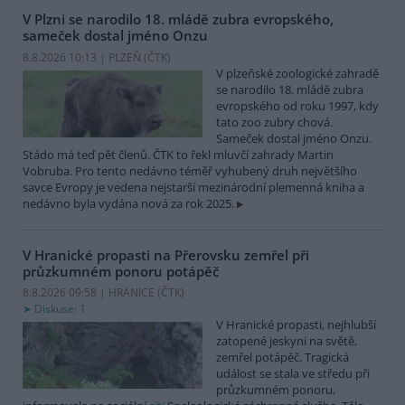
V Plzni se narodilo 18. mládě zubra evropského,
sameček dostal jméno Onzu
8.8.2026 10:13 | PLZEŇ (
ČTK
)
V plzeňské zoologické zahradě
se narodilo 18. mládě zubra
evropského od roku 1997, kdy
tato zoo zubry chová.
Sameček dostal jméno Onzu.
Stádo má teď pět členů. ČTK to řekl mluvčí zahrady Martin
Vobruba. Pro tento nedávno téměř vyhubený druh největšího
savce Evropy je vedena nejstarší mezinárodní plemenná kniha a
nedávno byla vydána nová za rok 2025.
V Hranické propasti na Přerovsku zemřel při
průzkumném ponoru potápěč
8.8.2026 09:58 | HRANICE (
ČTK
)
Diskuse: 1
V Hranické propasti, nejhlubší
zatopené jeskyni na světě,
zemřel potápěč. Tragická
událost se stala ve středu při
průzkumném ponoru,