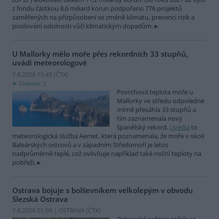
z fondu částkou 8,6 miliard korun podpořeno 776 projektů
zaměřených na přizpůsobení se změně klimatu, prevenci rizik a
posilování odolnosti vůči klimatickým dopadům.
U Mallorky mělo moře přes rekordních 33 stupňů,
uvádí meteorologové
7.8.2026 10:45 (
ČTK
)
Diskuse: 2
Povrchová teplota moře u
Mallorky ve středu odpoledne
mírně přesáhla 33 stupňů a
tím zaznamenala nový
španělský rekord.
Uvedla
to
meteorologická služba Aemet, která poznamenala, že moře v okolí
Baleárských ostrovů a v západním Středomoří je letos
nadprůměrně teplé, což ovlivňuje například také noční teploty na
pobřeží.
Ostrava bojuje s bolševníkem velkolepým v obvodu
Slezská Ostrava
7.8.2026 01:09 | OSTRAVA (
ČTK
)