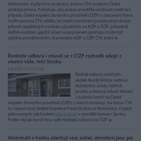
Heřmanice. Vyplývá to ze zprávy, kterou ČTK poskytla Česká
pirátská strana. Požaduje, aby policie prověřila okolnosti odebrání
případu České inspekci životního prostředí (ČIŽP) a zastavení řízení.
Hoffmannová ČTK sdělila, že trestní oznámení podala proti dosud
přesně nezjištěným osobám působícím na MŽP a ČIŽP, případně
dalším osobám, jejichž účast na popsaném postupu může být
zjištěna prověřováním. Stanovisko MŽP a ČIŽP ČTK shání.
Ředitelé odborů i mluvčí se z ČIŽP rozhodli odejít z
vlastní vůle, řekl Straka
6.8.2026 15:22 (
ČTK
)
Ředitel odboru vnitřních
služeb Matěj Mrlina, vedoucí
služebního úřadu Oldřich
Jarolím a tisková mluvčí Miriam
Loužecká končí na České
inspekci životního prostředí (ČIŽP) z vlastní iniciativy. Na dotaz ČTK
to napsal nový ředitel inspekce Pavel Straka (za Motoristy). O jejich
plánovaných odchodech
informovaly
v pondělí Seznam Zprávy.
Podle něj tak končí dva z pěti ředitelů odborů na ČIŽP.
Veterináři v horku ošetřují více zvířat, ohrožení jsou psi