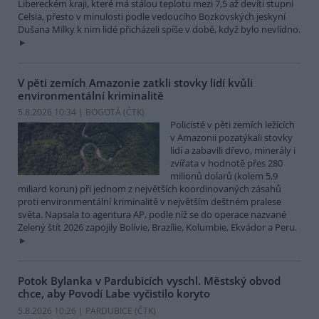
Libereckém kraji, které má stálou teplotu mezi 7,5 až devíti stupni
Celsia, přesto v minulosti podle vedoucího Bozkovských jeskyní
Dušana Milky k nim lidé přicházeli spíše v době, když bylo nevlídno.
V pěti zemích Amazonie zatkli stovky lidí kvůli
environmentální kriminalitě
5.8.2026 10:34 | BOGOTÁ (
ČTK
)
Policisté v pěti zemích ležících
v Amazonii pozatýkali stovky
lidí a zabavili dřevo, minerály i
zvířata v hodnotě přes 280
milionů dolarů (kolem 5,9
miliard korun) při jednom z největších koordinovaných zásahů
proti environmentální kriminalitě v největším deštném pralese
světa. Napsala to agentura AP, podle níž se do operace nazvané
Zelený štít 2026 zapojily Bolívie, Brazílie, Kolumbie, Ekvádor a Peru.
Potok Bylanka v Pardubicích vyschl. Městský obvod
chce, aby Povodí Labe vyčistilo koryto
5.8.2026 10:26 | PARDUBICE (
ČTK
)