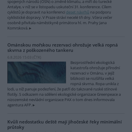
spojených národů (OSN) o změně klimatu, a míří do turecké
Antalye, v níž se v listopadu uskuteční 31. konference. Cílem
cyklistů je dopravit na konferenci
deset návrhů
na podporu
cyklistické dopravy. V Praze stráví necelé tři dny. Včera večer
osobně přivítala náměstkyně primátora hl. m. Prahy Jana
Komrsková.
Ománskou mořskou rezervaci ohrožuje velká ropná
skvrna z poškozeného tankeru
6.8.2026 15:03 (
ČTK
)
Bezprostřední ekologická
katastrofa ohrožuje přírodní
rezervaci v Ománu, v jejíž
blízkosti se rozšířila velká
ropná skvrna. Ropa unikla z
lodi, u níž panuje podezření, že patří do takzvané ruské stínové
flotily. S odkazem na sdělení ekologické organizace Greenpeace a
nizozemské nevládní organizace PAX o tom dnes informovala
agentura AFP.
Kvůli nedostatku deště mají jihočeské řeky minimální
průtoky