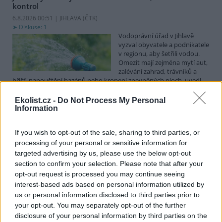
kontrol
6.8.2026 00:51 | JIHLAVA (
ČTK
)
Diskuse: 1
Vodoprávní úřad v Jihlavě
vyzval obyvatele a podnikatele
v regionu, aby šetřili vodou.
Omezit mají zejména mytí aut,
zalévání zahrad, trávníků a
hřišť, napouštění bazénů nebo kropení zpevněných ploch, uvedl
mluvčí radnice Radovan Daněk. Úřad podle něj bude víc
kontrolovat povolené odběry. Výzva k šetření vodou platí pro
Ekolist.cz -
Do Not Process My Personal
všechny obce spadající pod Jihlavu jako obec s rozšířenou
Information
působností.
If you wish to opt-out of the sale, sharing to third parties, or
processing of your personal or sensitive information for
Celníci odhalili gang překupníků papoušků, zajistili
stovku ptáků
targeted advertising by us, please use the below opt-out
section to confirm your selection. Please note that after your
5.8.2026 20:13 (
ČTK
)
Celníci odhalili gang
opt-out request is processed you may continue seeing
překupníků chráněných druhů
interest-based ads based on personal information utilized by
papoušků působící v několika
us or personal information disclosed to third parties prior to
krajích a zajistili asi stovku
your opt-out. You may separately opt-out of the further
ptáků. S odchytem a
disclosure of your personal information by third parties on the
zajištěním zvířat celníkům pomohly zoo v Praze, Zlíně a Ostravě. V