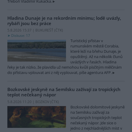
Třeboň Vladimír Kukačka.
Hladina Dunaje je na rekordním minimu; lodě uvázly,
rybáři jsou bez práce
5.8.2026 15:37 | BUKUREŠŤ (
ČTK
)
Diskuse: 17
Turistický přístav v
rumunském městě Corabia,
které leží na břehu Dunaje, je
opuštěný. Až na několik člunů
uvázlých v řasách. Hladina
řeky je tak nízko, že plavidla už nemohou kvůli písčitým mělčinám
do přístavu vplouvat ani z něj vyplouvat, píše agentura AFP.
Bozkovské jeskyně na Semilsku zažívají za tropických
teplot nečekaný nápor
5.8.2026 11:20 | BOZKOV (
ČTK
)
Bozkovské dolomitové jeskyně
na Semilsku zažívají za
současných tropických teplot
nečekaný nápor. Jde sice o
jedno z nejchladnějších míst v