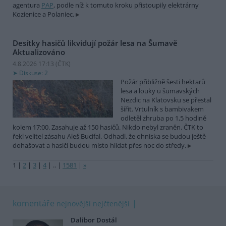
agentura
PAP
, podle níž k tomuto kroku přistoupily elektrárny
Kozienice a Polaniec.
Desítky hasičů likvidují požár lesa na Šumavě
Aktualizováno
4.8.2026 17:13 (
ČTK
)
Diskuse: 2
Požár přibližně šesti hektarů
lesa a louky u šumavských
Nezdic na Klatovsku se přestal
šířit. Vrtulník s bambivakem
odletěl zhruba po 1,5 hodině
kolem 17:00. Zasahuje až 150 hasičů. Nikdo nebyl zraněn. ČTK to
řekl velitel zásahu Aleš Bucifal. Odhadl, že ohniska se budou ještě
dohašovat a hasiči budou místo hlídat přes noc do středy.
1
|
2
|
3
|
4
|
..
|
1581
|
»
komentáře
nejnovější
nejčtenější
Dalibor Dostál