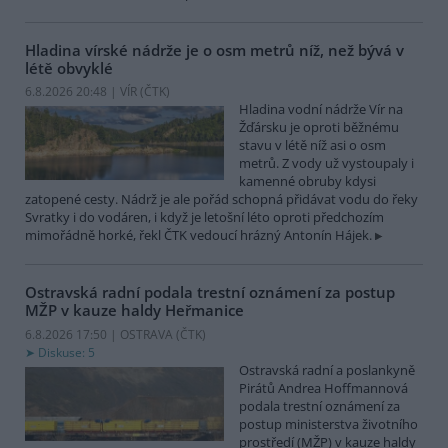
Hladina vírské nádrže je o osm metrů níž, než bývá v
létě obvyklé
6.8.2026 20:48 | VÍR (
ČTK
)
Hladina vodní nádrže Vír na
Žďársku je oproti běžnému
stavu v létě níž asi o osm
metrů. Z vody už vystoupaly i
kamenné obruby kdysi
zatopené cesty. Nádrž je ale pořád schopná přidávat vodu do řeky
Svratky i do vodáren, i když je letošní léto oproti předchozím
mimořádně horké, řekl ČTK vedoucí hrázný Antonín Hájek.
Ostravská radní podala trestní oznámení za postup
MŽP v kauze haldy Heřmanice
6.8.2026 17:50 | OSTRAVA (
ČTK
)
Diskuse: 5
Ostravská radní a poslankyně
Pirátů Andrea Hoffmannová
podala trestní oznámení za
postup ministerstva životního
prostředí (MŽP) v kauze haldy