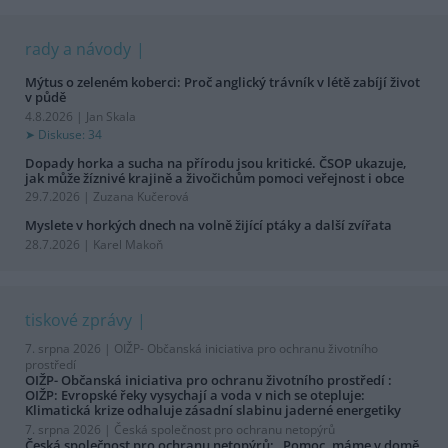
rady a návody
Mýtus o zeleném koberci: Proč anglický trávník v létě zabíjí život
v půdě
4.8.2026 | Jan Skala
Diskuse: 34
Dopady horka a sucha na přírodu jsou kritické. ČSOP ukazuje,
jak může žíznivé krajině a živočichům pomoci veřejnost i obce
29.7.2026 | Zuzana Kučerová
Myslete v horkých dnech na volně žijící ptáky a další zvířata
28.7.2026 | Karel Makoň
tiskové zprávy
7. srpna 2026 |
OIŽP- Občanská iniciativa pro ochranu životního
prostředí
OIŽP- Občanská iniciativa pro ochranu životního prostředí :
OIŽP: Evropské řeky vysychají a voda v nich se otepluje:
Klimatická krize odhaluje zásadní slabinu jaderné energetiky
7. srpna 2026 |
Česká společnost pro ochranu netopýrů
Česká společnost pro ochranu netopýrů: „Pomoc, máme v domě