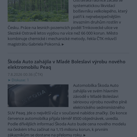
Ostravská radnice začala se
systematickou likvidací
bolševníku velkolepého, který
patří k nejnebezpečnějším
invazním druhům rostlin v
Česku. Práce na lesních pozemcích podél Trnkovecké ulice ve
Slezské Ostravě letos vyjdou na více než 66 000 korun. Město
kombinuje chemické i mechanické metody, řekla ČTK mluvčí
magistrátu Gabriela Pokorná.
Škoda Auto zahájila v Mladé Boleslavi výrobu nového
elektromobilu Peaq
7.8.2026 00:36 (
ČTK
)
Diskuse: 1
Automobilka Škoda Auto
zahájila ve svém hlavním
závodě v Mladé Boleslavi
sériovou výrobu nového plně
elektrického sedmimístného
SUV Peaq. Jde o největší vůz v současné nabídce značky. Do konce
července automobilka přijala téměř 8500 objednávek, uvedla.
Podle dřívějších informací Škoda Auto bude cena nového modelu
na českém trhu začínat na 1,15 milionu korun, k prvním
zákazníkům se dostane na přelomu roku.