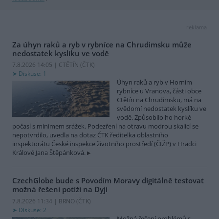
reklama
Za úhyn raků a ryb v rybníce na Chrudimsku může
nedostatek kyslíku ve vodě
7.8.2026 14:05 | CTĚTÍN (
ČTK
)
Diskuse: 1
Úhyn raků a ryb v Horním
rybníce u Vranova, části obce
Ctětín na Chrudimsku, má na
svědomí nedostatek kyslíku ve
vodě. Způsobilo ho horké
počasí s minimem srážek. Podezření na otravu modrou skalicí se
nepotvrdilo, uvedla na dotaz ČTK ředitelka oblastního
inspektorátu České inspekce životního prostředí (ČIŽP) v Hradci
Králové Jana Štěpánková.
CzechGlobe bude s Povodím Moravy digitálně testovat
možná řešení potíží na Dyji
7.8.2026 11:34 | BRNO (
ČTK
)
Diskuse: 2
Možná řešení problémů s