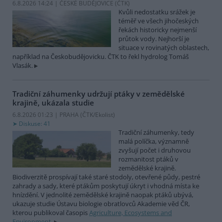
6.8.2026 14:24 | ČESKÉ BUDĚJOVICE (
ČTK
)
Kvůli nedostatku srážek je
téměř ve všech jihočeských
řekách historicky nejmenší
průtok vody. Nejhorší je
situace v rovinatých oblastech,
například na Českobudějovicku. ČTK to řekl hydrolog Tomáš
Vlasák.
Tradiční záhumenky udržují ptáky v zemědělské
krajině, ukázala studie
6.8.2026 01:23 | PRAHA (
ČTK/Ekolist
)
Diskuse: 41
Tradiční záhumenky, tedy
malá políčka, významně
zvyšují počet i druhovou
rozmanitost ptáků v
zemědělské krajině.
Biodiverzitě prospívají také staré stodoly, otevřené půdy, pestré
zahrady a sady, které ptákům poskytují úkryt i vhodná místa ke
hnízdění. V jednolité zemědělské krajině naopak ptáků ubývá,
ukazuje studie Ústavu biologie obratlovců Akademie věd ČR,
kterou publikoval časopis
Agriculture, Ecosystems and
Environment
.