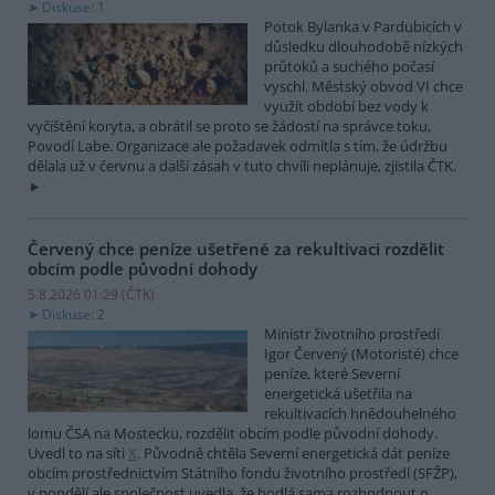
Diskuse: 1
Potok Bylanka v Pardubicích v
důsledku dlouhodobě nízkých
průtoků a suchého počasí
vyschl. Městský obvod VI chce
využít období bez vody k
vyčištění koryta, a obrátil se proto se žádostí na správce toku,
Povodí Labe. Organizace ale požadavek odmítla s tím, že údržbu
dělala už v červnu a další zásah v tuto chvíli neplánuje, zjistila ČTK.
Červený chce peníze ušetřené za rekultivaci rozdělit
obcím podle původní dohody
5.8.2026 01:29 (
ČTK
)
Diskuse: 2
Ministr životního prostředí
Igor Červený (Motoristé) chce
peníze, které Severní
energetická ušetřila na
rekultivacích hnědouhelného
lomu ČSA na Mostecku, rozdělit obcím podle původní dohody.
Uvedl to na síti
X
. Původně chtěla Severní energetická dát peníze
obcím prostřednictvím Státního fondu životního prostředí (SFŽP),
v pondělí ale společnost uvedla, že hodlá sama rozhodnout o