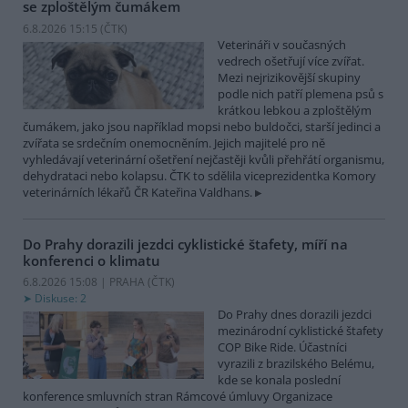
se zploštělým čumákem
6.8.2026 15:15 (
ČTK
)
Veterináři v současných
vedrech ošetřují více zvířat.
Mezi nejrizikovější skupiny
podle nich patří plemena psů s
krátkou lebkou a zploštělým
čumákem, jako jsou například mopsi nebo buldočci, starší jedinci a
zvířata se srdečním onemocněním. Jejich majitelé pro ně
vyhledávají veterinární ošetření nejčastěji kvůli přehřátí organismu,
dehydrataci nebo kolapsu. ČTK to sdělila viceprezidentka Komory
veterinárních lékařů ČR Kateřina Valdhans.
Do Prahy dorazili jezdci cyklistické štafety, míří na
konferenci o klimatu
6.8.2026 15:08 | PRAHA (
ČTK
)
Diskuse: 2
Do Prahy dnes dorazili jezdci
mezinárodní cyklistické štafety
COP Bike Ride. Účastníci
vyrazili z brazilského Belému,
kde se konala poslední
konference smluvních stran Rámcové úmluvy Organizace