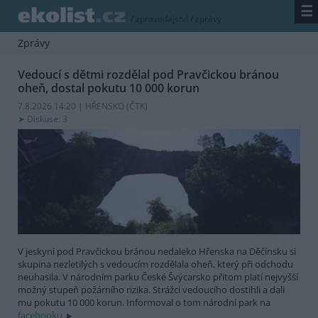
☰
/
zpravodajství
/
zprávy
Zprávy
Vedoucí s dětmi rozdělal pod Pravčickou bránou
oheň, dostal pokutu 10 000 korun
7.8.2026 14:20 | HŘENSKO (
ČTK
)
Diskuse: 3
V jeskyni pod Pravčickou bránou nedaleko Hřenska na Děčínsku si
skupina nezletilých s vedoucím rozdělala oheň, který při odchodu
neuhasila. V národním parku České Švýcarsko přitom platí nejvyšší
možný stupeň požárního rizika. Strážci vedoucího dostihli a dali
mu pokutu 10 000 korun. Informoval o tom národní park na
facebooku.