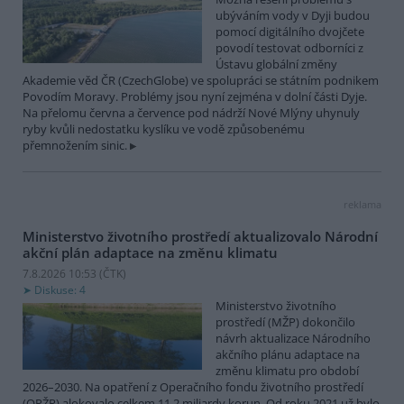
ubýváním vody v Dyji budou
pomocí digitálního dvojčete
povodí testovat odborníci z
Ústavu globální změny
Akademie věd ČR (CzechGlobe) ve spolupráci se státním podnikem
Povodím Moravy. Problémy jsou nyní zejména v dolní části Dyje.
Na přelomu června a července pod nádrží Nové Mlýny uhynuly
ryby kvůli nedostatku kyslíku ve vodě způsobenému
přemnožením sinic.
reklama
Ministerstvo životního prostředí aktualizovalo Národní
akční plán adaptace na změnu klimatu
7.8.2026 10:53 (
ČTK
)
Diskuse: 4
Ministerstvo životního
prostředí (MŽP) dokončilo
návrh aktualizace Národního
akčního plánu adaptace na
změnu klimatu pro období
2026–2030. Na opatření z Operačního fondu životního prostředí
(OPŽP) alokovalo celkem 11,2 miliardy korun. Od roku 2021 už bylo