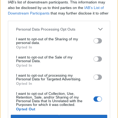
IAB’s list of downstream participants. This information may
ostravské zahradě také papoušci nalezli dočasné útočiště. V
tiskové zprávě na
webu
celníků to oznámila mluvčí Celní správy ČR
also be disclosed by us to third parties on the
IAB’s List of
Martina Kaňková. Případem se zabývá policie.
Downstream Participants
that may further disclose it to other
third parties.
Island vyhostí aktivisty bojující proti lovu velryb,
Personal Data Processing Opt Outs
pronásledovali velrybáře
5.8.2026 19:54 (
ČTK
)
I want to opt-out of the Sharing of my
Islandské úřady nařídily
personal data.
Opted In
vyhoštění 21 aktivistů
bojujících proti lovu velryb
poté, co minulý týden
I want to opt-out of the Sale of my
Personal Data.
pobřežní stráž s policií zabavily
Opted In
jejich loď, která pronásledovala velrybářské plavidlo. Pasažéři lodi
patřící nadaci kanadsko-amerického ekologického aktivisty Paula
I want to opt-out of processing my
Watsona jsou od té doby zadržováni v Reykjavíku. Sám Watson na
Personal Data for Targeted Advertising.
palubě nebyl. Píše o tom agentura AFP s odvoláním na islandskou
Opted In
policii.
I want to opt-out of Collection, Use,
Retention, Sale, and/or Sharing of my
Záchranná stanice v Praze přijímá kvůli vedrům více
Personal Data that Is Unrelated with the
Purposes for which it was collected.
volně žijících zvířat
Opted Out
5.8.2026 17:40 | PRAHA (
ČTK
)
Kvůli vysokým letním