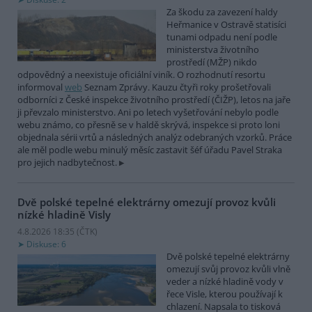
Za škodu za zavezení haldy
Heřmanice v Ostravě statisíci
tunami odpadu není podle
ministerstva životního
prostředí (MŽP) nikdo
odpovědný a neexistuje oficiální viník. O rozhodnutí resortu
informoval
web
Seznam Zprávy. Kauzu čtyři roky prošetřovali
odborníci z České inspekce životního prostředí (ČIŽP), letos na jaře
ji převzalo ministerstvo. Ani po letech vyšetřování nebylo podle
webu známo, co přesně se v haldě skrývá, inspekce si proto loni
objednala sérii vrtů a následných analýz odebraných vzorků. Práce
ale měl podle webu minulý měsíc zastavit šéf úřadu Pavel Straka
pro jejich nadbytečnost.
Dvě polské tepelné elektrárny omezují provoz kvůli
nízké hladině Visly
4.8.2026 18:35 (
ČTK
)
Diskuse: 6
Dvě polské tepelné elektrárny
omezují svůj provoz kvůli vlně
veder a nízké hladině vody v
řece Visle, kterou používají k
chlazení. Napsala to tisková