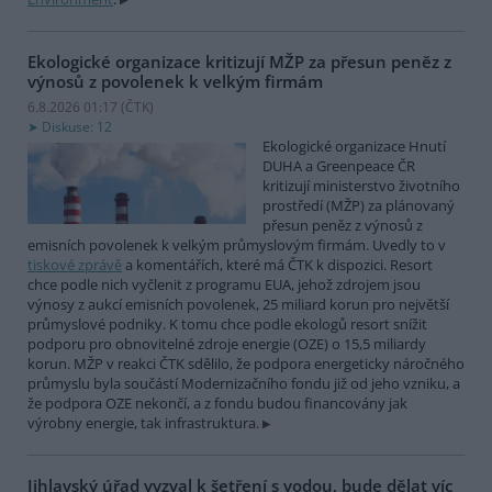
Ekologické organizace kritizují MŽP za přesun peněz z
výnosů z povolenek k velkým firmám
6.8.2026 01:17 (
ČTK
)
Diskuse: 12
Ekologické organizace Hnutí
DUHA a Greenpeace ČR
kritizují ministerstvo životního
prostředí (MŽP) za plánovaný
přesun peněz z výnosů z
emisních povolenek k velkým průmyslovým firmám. Uvedly to v
tiskové zprávě
a komentářích, které má ČTK k dispozici. Resort
chce podle nich vyčlenit z programu EUA, jehož zdrojem jsou
výnosy z aukcí emisních povolenek, 25 miliard korun pro největší
průmyslové podniky. K tomu chce podle ekologů resort snížit
podporu pro obnovitelné zdroje energie (OZE) o 15,5 miliardy
korun. MŽP v reakci ČTK sdělilo, že podpora energeticky náročného
průmyslu byla součástí Modernizačního fondu již od jeho vzniku, a
že podpora OZE nekončí, a z fondu budou financovány jak
výrobny energie, tak infrastruktura.
Jihlavský úřad vyzval k šetření s vodou, bude dělat víc