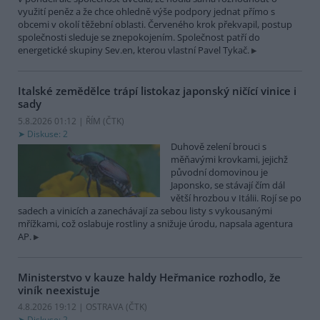
využití peněz a že chce ohledně výše podpory jednat přímo s
obcemi v okolí těžební oblasti. Červeného krok překvapil, postup
společnosti sleduje se znepokojením. Společnost patří do
energetické skupiny Sev.en, kterou vlastní Pavel Tykač.
Italské zemědělce trápí listokaz japonský ničící vinice i
sady
5.8.2026 01:12 | ŘÍM (
ČTK
)
Diskuse: 2
Duhově zelení brouci s
měňavými krovkami, jejichž
původní domovinou je
Japonsko, se stávají čím dál
větší hrozbou v Itálii. Rojí se po
sadech a vinicích a zanechávají za sebou listy s vykousanými
mřížkami, což oslabuje rostliny a snižuje úrodu, napsala agentura
AP.
Ministerstvo v kauze haldy Heřmanice rozhodlo, že
viník neexistuje
4.8.2026 19:12 | OSTRAVA (
ČTK
)
Diskuse: 2