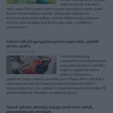
zalévání zahrad, trávníků a
hřišť, napouštění bazénů nebo kropení zpevněných ploch, uvedl
mluvčí radnice Radovan Daněk. Úřad podle něj bude víc
kontrolovat povolené odběry. Výzva k šetření vodou platí pro
všechny obce spadající pod Jihlavu jako obec s rozšířenou
působností.
Celníci odhalili gang překupníků papoušků, zajistili
stovku ptáků
5.8.2026 20:13 (
ČTK
)
Celníci odhalili gang
překupníků chráněných druhů
papoušků působící v několika
krajích a zajistili asi stovku
ptáků. S odchytem a
zajištěním zvířat celníkům pomohly zoo v Praze, Zlíně a Ostravě. V
ostravské zahradě také papoušci nalezli dočasné útočiště. V
tiskové zprávě na
webu
celníků to oznámila mluvčí Celní správy ČR
Martina Kaňková. Případem se zabývá policie.
Island vyhostí aktivisty bojující proti lovu velryb,
pronásledovali velrybáře