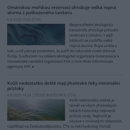
Ománskou mořskou rezervaci ohrožuje velká ropná
skvrna z poškozeného tankeru
6.8.2026 15:03 (
ČTK
)
Bezprostřední ekologická
katastrofa ohrožuje přírodní
rezervaci v Ománu, v jejíž
blízkosti se rozšířila velká
ropná skvrna. Ropa unikla z
lodi, u níž panuje podezření, že patří do takzvané ruské stínové
flotily. S odkazem na sdělení ekologické organizace Greenpeace a
nizozemské nevládní organizace PAX o tom dnes informovala
agentura AFP.
Kvůli nedostatku deště mají jihočeské řeky minimální
průtoky
6.8.2026 14:24 | ČESKÉ BUDĚJOVICE (
ČTK
)
Kvůli nedostatku srážek je
téměř ve všech jihočeských
řekách historicky nejmenší
průtok vody. Nejhorší je
situace v rovinatých oblastech,
například na Českobudějovicku. ČTK to řekl hydrolog Tomáš