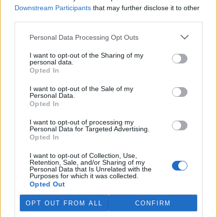
jich za jeden týden přijali rekordních 578.
Downstream Participants
that may further disclose it to other
third parties.
V rybnících Rybářství Třeboň vyschla třetina vody,
Personal Data Processing Opt Outs
nejvíce v historii firmy
5.8.2026 15:42 (
ČTK
)
I want to opt-out of the Sharing of my
Diskuse: 1
personal data.
V rybnících Rybářství Třeboň,
Opted In
které hospodaří na 8000
hektarech vodní plochy, chybí
I want to opt-out of the Sale of my
Personal Data.
více než třetina vody. Oproti
Opted In
běžnému zdržovaném objemu
75 milionů metrů krychlových vody je v rybnících o 28 milionů
metrů krychlových vody méně. Každý týden se kvůli extrémně
I want to opt-out of processing my
Personal Data for Targeted Advertising.
vysokým teplotám a nedostatku srážek odpaří další 2,5 procenta.
Opted In
Kvůli suchu začali rybáři s výlovy některých rybníků předčasně,
protože by jinak ryby uhynuly, řekl provozní ředitel Rybářství
I want to opt-out of Collection, Use,
Třeboň Vladimír Kukačka.
Retention, Sale, and/or Sharing of my
Personal Data that Is Unrelated with the
Purposes for which it was collected.
Hladina Dunaje je na rekordním minimu; lodě uvázly,
Opted Out
rybáři jsou bez práce
OPT OUT FROM ALL
CONFIRM
5.8.2026 15:37 | BUKUREŠŤ (
ČTK
)
Diskuse: 17