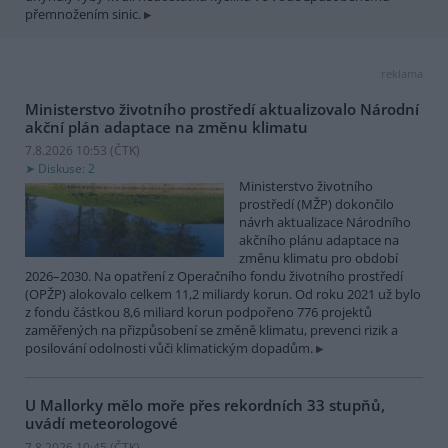
přemnožením sinic.
reklama
Ministerstvo životního prostředí aktualizovalo Národní
akční plán adaptace na změnu klimatu
7.8.2026 10:53 (
ČTK
)
Diskuse: 2
Ministerstvo životního
prostředí (MŽP) dokončilo
návrh aktualizace Národního
akčního plánu adaptace na
změnu klimatu pro období
2026–2030. Na opatření z Operačního fondu životního prostředí
(OPŽP) alokovalo celkem 11,2 miliardy korun. Od roku 2021 už bylo
z fondu částkou 8,6 miliard korun podpořeno 776 projektů
zaměřených na přizpůsobení se změně klimatu, prevenci rizik a
posilování odolnosti vůči klimatickým dopadům.
U Mallorky mělo moře přes rekordních 33 stupňů,
uvádí meteorologové
7.8.2026 10:45 (
ČTK
)