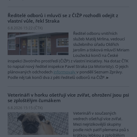
Ředitelé odborů i mluvčí se z ČIŽP rozhodli odejít z
vlastní vůle, řekl Straka
6.8.2026 15:22 (
ČTK
)
Ředitel odboru vnitřních
služeb Matěj Mrlina, vedoucí
služebního úřadu Oldřich
Jarolím a tisková mluvčí Miriam
Loužecká končí na České
inspekci životního prostředí (ČIŽP) z vlastní iniciativy. Na dotaz ČTK
to napsal nový ředitel inspekce Pavel Straka (za Motoristy). O jejich
plánovaných odchodech
informovaly
v pondělí Seznam Zprávy.
Podle něj tak končí dva z pěti ředitelů odborů na ČIŽP.
Veterináři v horku ošetřují více zvířat, ohrožení jsou psi
se zploštělým čumákem
6.8.2026 15:15 (
ČTK
)
Veterináři v současných
vedrech ošetřují více zvířat.
Mezi nejrizikovější skupiny
podle nich patří plemena psů s
krátkou lebkou a zploštělým