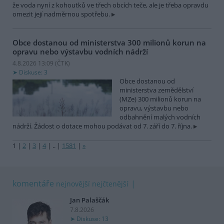
že voda nyní z kohoutků ve třech obcích teče, ale je třeba opravdu
omezit její nadměrnou spotřebu.
Obce dostanou od ministerstva 300 milionů korun na
opravu nebo výstavbu vodních nádrží
4.8.2026 13:09 (
ČTK
)
Diskuse: 3
Obce dostanou od
ministerstva zemědělství
(MZe) 300 milionů korun na
opravu, výstavbu nebo
odbahnění malých vodních
nádrží. Žádost o dotace mohou podávat od 7. září do 7. října.
1
|
2
|
3
|
4
|
..
|
1581
|
»
komentáře
nejnovější
nejčtenější
Jan Palaščák
7.8.2026
Diskuse: 13