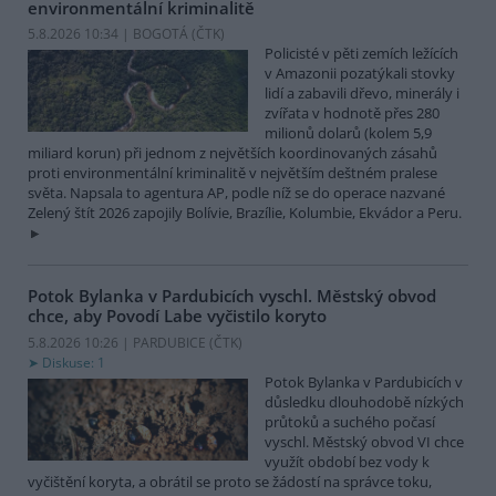
environmentální kriminalitě
5.8.2026 10:34 | BOGOTÁ (
ČTK
)
Policisté v pěti zemích ležících
v Amazonii pozatýkali stovky
lidí a zabavili dřevo, minerály i
zvířata v hodnotě přes 280
milionů dolarů (kolem 5,9
miliard korun) při jednom z největších koordinovaných zásahů
proti environmentální kriminalitě v největším deštném pralese
světa. Napsala to agentura AP, podle níž se do operace nazvané
Zelený štít 2026 zapojily Bolívie, Brazílie, Kolumbie, Ekvádor a Peru.
Potok Bylanka v Pardubicích vyschl. Městský obvod
chce, aby Povodí Labe vyčistilo koryto
5.8.2026 10:26 | PARDUBICE (
ČTK
)
Diskuse: 1
Potok Bylanka v Pardubicích v
důsledku dlouhodobě nízkých
průtoků a suchého počasí
vyschl. Městský obvod VI chce
využít období bez vody k
vyčištění koryta, a obrátil se proto se žádostí na správce toku,