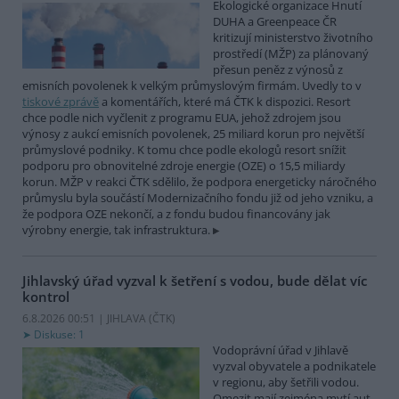
Ekologické organizace Hnutí
DUHA a Greenpeace ČR
kritizují ministerstvo životního
prostředí (MŽP) za plánovaný
přesun peněz z výnosů z
emisních povolenek k velkým průmyslovým firmám. Uvedly to v
tiskové zprávě
a komentářích, které má ČTK k dispozici. Resort
chce podle nich vyčlenit z programu EUA, jehož zdrojem jsou
výnosy z aukcí emisních povolenek, 25 miliard korun pro největší
průmyslové podniky. K tomu chce podle ekologů resort snížit
podporu pro obnovitelné zdroje energie (OZE) o 15,5 miliardy
korun. MŽP v reakci ČTK sdělilo, že podpora energeticky náročného
průmyslu byla součástí Modernizačního fondu již od jeho vzniku, a
že podpora OZE nekončí, a z fondu budou financovány jak
výrobny energie, tak infrastruktura.
Jihlavský úřad vyzval k šetření s vodou, bude dělat víc
kontrol
6.8.2026 00:51 | JIHLAVA (
ČTK
)
Diskuse: 1
Vodoprávní úřad v Jihlavě
vyzval obyvatele a podnikatele
v regionu, aby šetřili vodou.
Omezit mají zejména mytí aut,