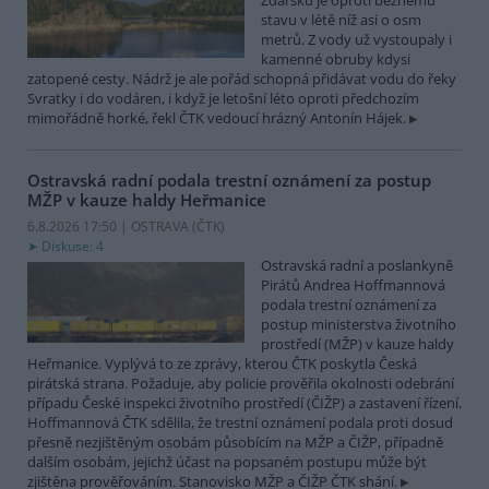
Žďársku je oproti běžnému
stavu v létě níž asi o osm
metrů. Z vody už vystoupaly i
kamenné obruby kdysi
zatopené cesty. Nádrž je ale pořád schopná přidávat vodu do řeky
Svratky i do vodáren, i když je letošní léto oproti předchozím
mimořádně horké, řekl ČTK vedoucí hrázný Antonín Hájek.
Ostravská radní podala trestní oznámení za postup
MŽP v kauze haldy Heřmanice
6.8.2026 17:50 | OSTRAVA (
ČTK
)
Diskuse: 4
Ostravská radní a poslankyně
Pirátů Andrea Hoffmannová
podala trestní oznámení za
postup ministerstva životního
prostředí (MŽP) v kauze haldy
Heřmanice. Vyplývá to ze zprávy, kterou ČTK poskytla Česká
pirátská strana. Požaduje, aby policie prověřila okolnosti odebrání
případu České inspekci životního prostředí (ČIŽP) a zastavení řízení.
Hoffmannová ČTK sdělila, že trestní oznámení podala proti dosud
přesně nezjištěným osobám působícím na MŽP a ČIŽP, případně
dalším osobám, jejichž účast na popsaném postupu může být
zjištěna prověřováním. Stanovisko MŽP a ČIŽP ČTK shání.