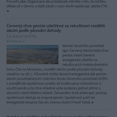
Povodí Labe. Organizace ale požadavek odmítla s tím, že údržbu
dělala už v červnu a další zásah v tuto chvíli neplánuje, zjistila ČTK.
Červený chce peníze ušetřené za rekultivaci rozdělit
obcím podle původní dohody
5.8.2026 01:29 (
ČTK
)
Diskuse: 2
Ministr životního prostředí
Igor Červený (Motoristé) chce
peníze, které Severní
energetická ušetřila na
rekultivacích hnědouhelného
lomu ČSA na Mostecku, rozdělit obcím podle původní dohody.
Uvedl to na síti
X
. Původně chtěla Severní energetická dát peníze
obcím prostřednictvím Státního fondu životního prostředí (SFŽP),
v pondělí ale společnost uvedla, že hodlá sama rozhodnout o
využití peněz a že chce ohledně výše podpory jednat přímo s
obcemi v okolí těžební oblasti. Červeného krok překvapil, postup
společnosti sleduje se znepokojením. Společnost patří do
energetické skupiny Sev.en, kterou vlastní Pavel Tykač.