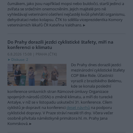
čumákem, jako jsou například mopsi nebo buldočci, starší jedinci a
zvířata se srdečním onemocněním. Jejich majitelé pro ně
vyhledávají veterinární ošetření nejčastěji kvůli přehřátí organismu,
dehydrataci nebo kolapsu. ČTK to sdělila viceprezidentka Komory
veterinárních lékařů ČR Kateřina Valdhans.
Do Prahy dorazili jezdci cyklistické štafety, míří na
konferenci o klimatu
6.8.2026 15:08 | PRAHA (
ČTK
)
Diskuse: 2
Do Prahy dnes dorazili jezdci
mezinárodní cyklistické štafety
COP Bike Ride. Účastníci
vyrazili z brazilského Belému,
kde se konala poslední
konference smluvních stran Rámcové úmluvy Organizace
spojených národů (OSN) o změně klimatu, a míří do turecké
Antalye, v níž se v listopadu uskuteční 31. konference. Cílem
cyklistů je dopravit na konferenci
deset návrhů
na podporu
cyklistické dopravy. V Praze stráví necelé tři dny. Včera večer
osobně přivítala náměstkyně primátora hl. m. Prahy Jana
Komrsková.