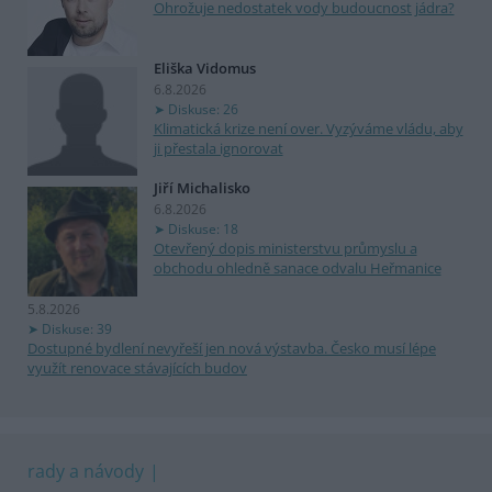
Ohrožuje nedostatek vody budoucnost jádra?
Eliška Vidomus
6.8.2026
Diskuse: 26
Klimatická krize není over. Vyzýváme vládu, aby
ji přestala ignorovat
Jiří Michalisko
6.8.2026
Diskuse: 18
Otevřený dopis ministerstvu průmyslu a
obchodu ohledně sanace odvalu Heřmanice
5.8.2026
Diskuse: 39
Dostupné bydlení nevyřeší jen nová výstavba. Česko musí lépe
využít renovace stávajících budov
rady a návody