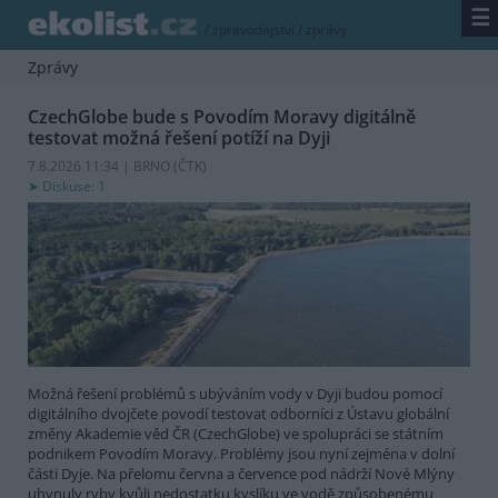
☰
/
zpravodajství
/
zprávy
Zprávy
CzechGlobe bude s Povodím Moravy digitálně
testovat možná řešení potíží na Dyji
7.8.2026 11:34 | BRNO (
ČTK
)
Diskuse: 1
Možná řešení problémů s ubýváním vody v Dyji budou pomocí
digitálního dvojčete povodí testovat odborníci z Ústavu globální
změny Akademie věd ČR (CzechGlobe) ve spolupráci se státním
podnikem Povodím Moravy. Problémy jsou nyní zejména v dolní
části Dyje. Na přelomu června a července pod nádrží Nové Mlýny
uhynuly ryby kvůli nedostatku kyslíku ve vodě způsobenému