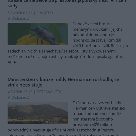
Italské zemědělce trápí listokaz japonský ničící vinice i
sady
5.8.2026 01:12 | ŘÍM (
ČTK
)
Diskuse: 2
Duhově zelení brouci s
měňavými krovkami, jejichž
původní domovinou je
Japonsko, se stávají čím dál
větší hrozbou v Itálii. Rojí se po
sadech a vinicích a zanechávají za sebou listy s vykousanými
mřížkami, což oslabuje rostliny a snižuje úrodu, napsala agentura
AP.
Ministerstvo v kauze haldy Heřmanice rozhodlo, že
viník neexistuje
4.8.2026 19:12 | OSTRAVA (
ČTK
)
Diskuse: 2
Za škodu za zavezení haldy
Heřmanice v Ostravě statisíci
tunami odpadu není podle
ministerstva životního
prostředí (MŽP) nikdo
odpovědný a neexistuje oficiální viník. O rozhodnutí resortu
informoval
web
Seznam Zprávy. Kauzu čtyři roky prošetřovali