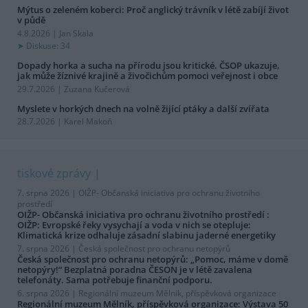
Mýtus o zeleném koberci: Proč anglický trávník v létě zabíjí život
v půdě
4.8.2026 | Jan Skala
Diskuse: 34
Dopady horka a sucha na přírodu jsou kritické. ČSOP ukazuje,
jak může žíznivé krajině a živočichům pomoci veřejnost i obce
29.7.2026 | Zuzana Kučerová
Myslete v horkých dnech na volně žijící ptáky a další zvířata
28.7.2026 | Karel Makoň
tiskové zprávy
7. srpna 2026 |
OIŽP- Občanská iniciativa pro ochranu životního
prostředí
OIŽP- Občanská iniciativa pro ochranu životního prostředí :
OIŽP: Evropské řeky vysychají a voda v nich se otepluje:
Klimatická krize odhaluje zásadní slabinu jaderné energetiky
7. srpna 2026 |
Česká společnost pro ochranu netopýrů
Česká společnost pro ochranu netopýrů: „Pomoc, máme v domě
netopýry!“ Bezplatná poradna ČESON je v létě zavalena
telefonáty. Sama potřebuje finanční podporu.
6. srpna 2026 |
Regionální muzeum Mělník, příspěvková organizace
Regionální muzeum Mělník, příspěvková organizace: Výstava 50