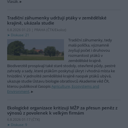
Vlasák.
Tradiční záhumenky udržují ptáky v zemědělské
krajině, ukázala studie
6.8.2026 01:23 | PRAHA (
ČTK/Ekolist
)
Diskuse: 21
Tradiční záhumenky, tedy
malá políčka, významně
zvyšují počet i druhovou
rozmanitost ptáků v
zemědělské krajině.
Biodiverzitě prospívají také staré stodoly, otevřené půdy, pestré
zahrady a sady, které ptákům poskytují úkryt i vhodná místa ke
hnízdění. V jednolité zemědělské krajině naopak ptáků ubývá,
ukazuje studie Ústavu biologie obratlovců Akademie věd ČR,
kterou publikoval časopis
Agriculture, Ecosystems and
Environment
.
Ekologické organizace kritizují MŽP za přesun peněz z
výnosů z povolenek k velkým firmám
6.8.2026 01:17 (
ČTK
)
Diskuse: 9