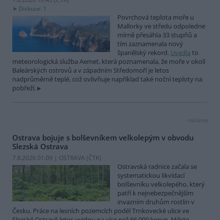
Diskuse: 1
Povrchová teplota moře u
Mallorky ve středu odpoledne
mírně přesáhla 33 stupňů a
tím zaznamenala nový
španělský rekord.
Uvedla
to
meteorologická služba Aemet, která poznamenala, že moře v okolí
Baleárských ostrovů a v západním Středomoří je letos
nadprůměrně teplé, což ovlivňuje například také noční teploty na
pobřeží.
reklama
Ostrava bojuje s bolševníkem velkolepým v obvodu
Slezská Ostrava
7.8.2026 01:09 | OSTRAVA (
ČTK
)
Ostravská radnice začala se
systematickou likvidací
bolševníku velkolepého, který
patří k nejnebezpečnějším
invazním druhům rostlin v
Česku. Práce na lesních pozemcích podél Trnkovecké ulice ve
Slezské Ostravě letos vyjdou na více než 66 000 korun. Město