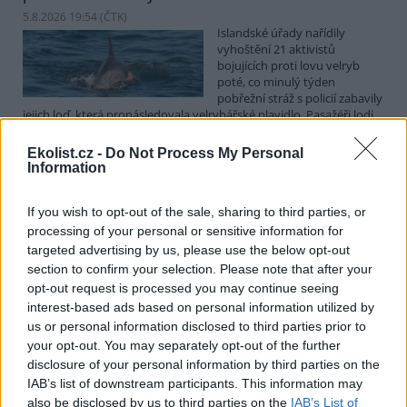
5.8.2026 19:54 (
ČTK
)
Islandské úřady nařídily
vyhoštění 21 aktivistů
bojujících proti lovu velryb
poté, co minulý týden
pobřežní stráž s policií zabavily
jejich loď, která pronásledovala velrybářské plavidlo. Pasažéři lodi
patřící nadaci kanadsko-amerického ekologického aktivisty Paula
Watsona jsou od té doby zadržováni v Reykjavíku. Sám Watson na
Ekolist.cz -
Do Not Process My Personal
palubě nebyl. Píše o tom agentura AFP s odvoláním na islandskou
Information
policii.
If you wish to opt-out of the sale, sharing to third parties, or
Záchranná stanice v Praze přijímá kvůli vedrům více
processing of your personal or sensitive information for
volně žijících zvířat
targeted advertising by us, please use the below opt-out
section to confirm your selection. Please note that after your
5.8.2026 17:40 | PRAHA (
ČTK
)
Kvůli vysokým letním
opt-out request is processed you may continue seeing
teplotám pracovníci pražské
interest-based ads based on personal information utilized by
záchranné stanice pro volně
us or personal information disclosed to third parties prior to
žijící živočichy přijímají více
your opt-out. You may separately opt-out of the further
zvířat, nejčastěji
disclosure of your personal information by third parties on the
dehydratovaná a vysílená mláďata ptáků nebo veverek. ČTK to
sdělila mluvčí stanice Petra Fišerová. Během současné vlny veder
IAB’s list of downstream participants. This information may
stanice denně ošetří desítky živočichů, při první letošní vlně horka
also be disclosed by us to third parties on the
IAB’s List of