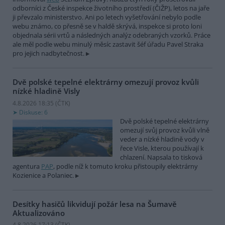
odborníci z České inspekce životního prostředí (ČIŽP), letos na jaře
ji převzalo ministerstvo. Ani po letech vyšetřování nebylo podle
webu známo, co přesně se v haldě skrývá, inspekce si proto loni
objednala sérii vrtů a následných analýz odebraných vzorků. Práce
ale měl podle webu minulý měsíc zastavit šéf úřadu Pavel Straka
pro jejich nadbytečnost.
Dvě polské tepelné elektrárny omezují provoz kvůli
nízké hladině Visly
4.8.2026 18:35 (
ČTK
)
Diskuse: 6
Dvě polské tepelné elektrárny
omezují svůj provoz kvůli vlně
veder a nízké hladině vody v
řece Visle, kterou používají k
chlazení. Napsala to tisková
agentura
PAP
, podle níž k tomuto kroku přistoupily elektrárny
Kozienice a Polaniec.
Desítky hasičů likvidují požár lesa na Šumavě
Aktualizováno
4.8.2026 17:13 (
ČTK
)