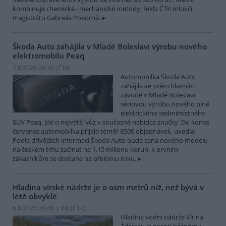
kombinuje chemické i mechanické metody, řekla ČTK mluvčí
magistrátu Gabriela Pokorná.
Škoda Auto zahájila v Mladé Boleslavi výrobu nového
elektromobilu Peaq
7.8.2026 00:36 (
ČTK
)
Automobilka Škoda Auto
zahájila ve svém hlavním
závodě v Mladé Boleslavi
sériovou výrobu nového plně
elektrického sedmimístného
SUV Peaq. Jde o největší vůz v současné nabídce značky. Do konce
července automobilka přijala téměř 8500 objednávek, uvedla.
Podle dřívějších informací Škoda Auto bude cena nového modelu
na českém trhu začínat na 1,15 milionu korun, k prvním
zákazníkům se dostane na přelomu roku.
Hladina vírské nádrže je o osm metrů níž, než bývá v
létě obvyklé
6.8.2026 20:48 | VÍR (
ČTK
)
Hladina vodní nádrže Vír na