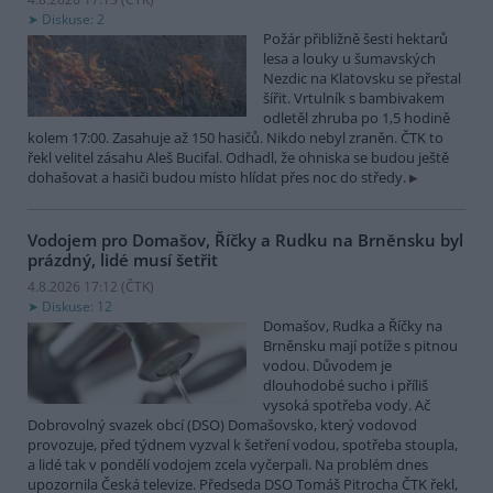
Diskuse: 2
Požár přibližně šesti hektarů
lesa a louky u šumavských
Nezdic na Klatovsku se přestal
šířit. Vrtulník s bambivakem
odletěl zhruba po 1,5 hodině
kolem 17:00. Zasahuje až 150 hasičů. Nikdo nebyl zraněn. ČTK to
řekl velitel zásahu Aleš Bucifal. Odhadl, že ohniska se budou ještě
dohašovat a hasiči budou místo hlídat přes noc do středy.
Vodojem pro Domašov, Říčky a Rudku na Brněnsku byl
prázdný, lidé musí šetřit
4.8.2026 17:12 (
ČTK
)
Diskuse: 12
Domašov, Rudka a Říčky na
Brněnsku mají potíže s pitnou
vodou. Důvodem je
dlouhodobé sucho i příliš
vysoká spotřeba vody. Ač
Dobrovolný svazek obcí (DSO) Domašovsko, který vodovod
provozuje, před týdnem vyzval k šetření vodou, spotřeba stoupla,
a lidé tak v pondělí vodojem zcela vyčerpali. Na problém dnes
upozornila Česká televize. Předseda DSO Tomáš Pitrocha ČTK řekl,