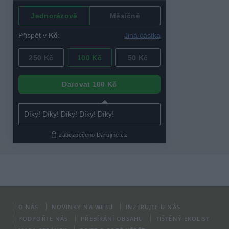
O NÁS
NOVINKY NA WEBU
INZERUJTE U NÁS
PODPOŘTE NÁS
PŘEBÍRÁNÍ OBSAHU
TIŠTĚNÝ EKOLIST