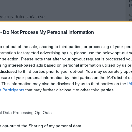
p
6
vská radnice začala se
p
matickou likvidací bolševníku
R
lepého, který patří k
p
 -
Do Not Process My Personal Information
ebezpečnějším invazním
l
m rostlin v Česku. Práce na
to opt-out of the sale, sharing to third parties, or processing of your per
ice ve Slezské Ostravě letos
formation for targeted advertising by us, please use the below opt-out s
to kombinuje chemické i
r selection. Please note that after your opt-out request is processed y
magistrátu Gabriela Pokorná.
eing interest-based ads based on personal information utilized by us or
9
disclosed to third parties prior to your opt-out. You may separately opt-
O
losure of your personal information by third parties on the IAB’s list of
s
lavi výrobu nového
. This information may also be disclosed by us to third parties on the
IA
1
Participants
that may further disclose it to other third parties.
(
H
obilka Škoda Auto zahájila ve
p
 hlavním závodě v Mladé
a
l Data Processing Opt Outs
lavi sériovou výrobu nového
1
elektrického sedmimístného
(
o opt-out of the Sharing of my personal data.
eaq. Jde o největší vůz v
P