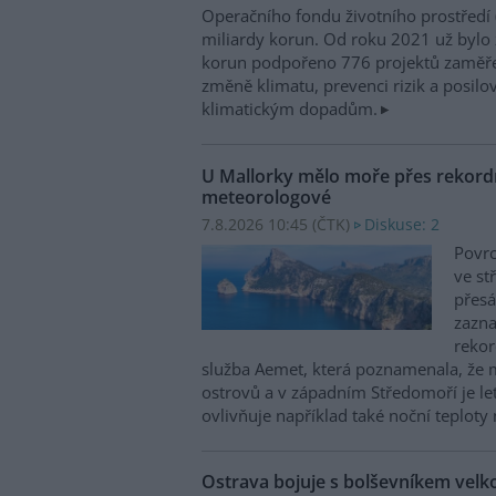
Operačního fondu životního prostředí
miliardy korun. Od roku 2021 už bylo 
korun podpořeno 776 projektů zaměře
změně klimatu, prevenci rizik a posilo
klimatickým dopadům.
U Mallorky mělo moře přes rekordn
meteorologové
7.8.2026 10:45 (
ČTK
)
Diskuse: 2
Povrc
ve st
přesá
zazn
reko
služba Aemet, která poznamenala, že 
ostrovů a v západním Středomoří je le
ovlivňuje například také noční teploty 
Ostrava bojuje s bolševníkem vel