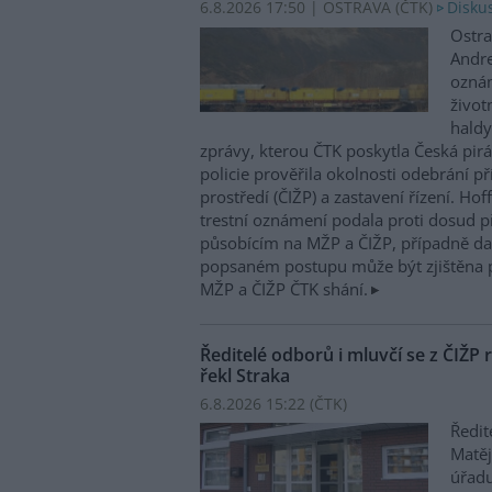
6.8.2026 17:50 | OSTRAVA (
ČTK
)
Diskus
Ostra
Andre
oznám
život
haldy
zprávy, kterou ČTK poskytla Česká pirá
policie prověřila okolnosti odebrání p
prostředí (ČIŽP) a zastavení řízení. Ho
trestní oznámení podala proti dosud 
působícím na MŽP a ČIŽP, případně dal
popsaném postupu může být zjištěna 
MŽP a ČIŽP ČTK shání.
Ředitelé odborů i mluvčí se z ČIŽP r
řekl Straka
6.8.2026 15:22 (
ČTK
)
Ředit
Matěj
úřadu