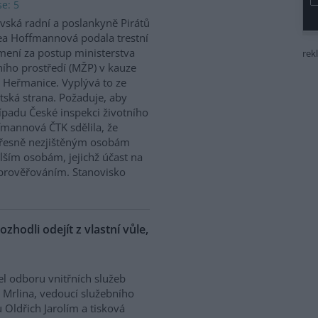
e: 5
vská radní a poslankyně Pirátů
a Hoffmannová podala trestní
ení za postup ministerstva
rek
ního prostředí (MŽP) v kauze
 Heřmanice. Vyplývá to ze
tská strana. Požaduje, aby
řípadu České inspekci životního
ffmannová ČTK sdělila, že
přesně nezjištěným osobám
ším osobám, jejichž účast na
prověřováním. Stanovisko
ozhodli odejít z vlastní vůle,
el odboru vnitřních služeb
 Mrlina, vedoucí služebního
 Oldřich Jarolím a tisková