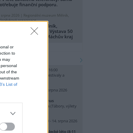
otřebuje finanční podporu.
. srpna 2026 |
Regionální muzeum Mělník,
říspěvková organizace
egionální muzeum Mělník,
říspěvková organizace: Výstava 50
et CHKO Kokořínsko - Máchův kraj
přidat tiskovou zprávu
sonal or
ection to
kalendář akcí
ou may
 personal
. srpna 2026 (neděle) 10:00 - 16:00
out of the
slava Světového dne lvů
(Festivaly a
 downstream
lavnosti, Praha 7 )
B’s List of
0. srpna 2026 (pondělí) - 14. srpna 2026
pátek)
rajeme si v Pralese - 2. turnus
říměstského letního tábora
(Tábory, výlety
 pobytové akce, Praha 19 )
0. srpna 2026 (pondělí) 07:30 - 14. srpna 2026
pátek) 16:30
říměstský tábor Přírodovědecké léto (8-11