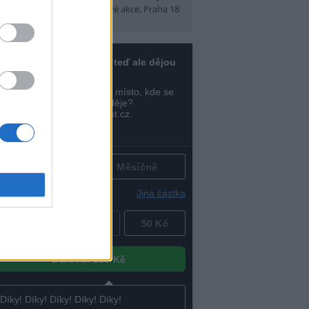
t)
(Tábory, výlety a pobytové akce, Praha 18