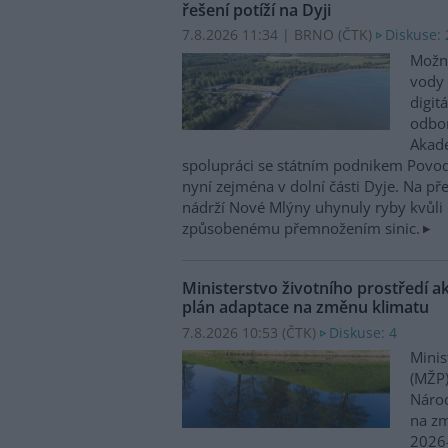
řešení potíží na Dyji
7.8.2026 11:34 | BRNO (
ČTK
)
Diskuse: 
Možn
vody 
digit
odbor
Akade
spolupráci se státním podnikem Povo
nyní zejména v dolní části Dyje. Na p
nádrží Nové Mlýny uhynuly ryby kvůli 
způsobenému přemnožením sinic.
Ministerstvo životního prostředí a
plán adaptace na změnu klimatu
7.8.2026 10:53 (
ČTK
)
Diskuse: 4
Minis
(MŽP)
Národ
na zm
2026–