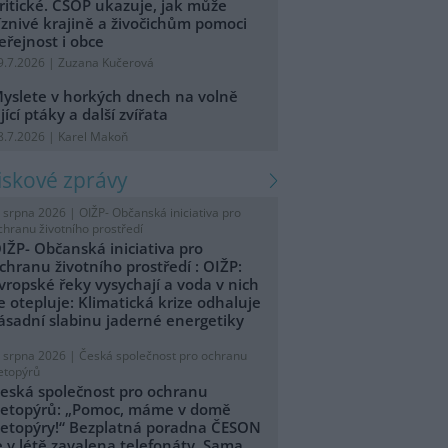
ritické. ČSOP ukazuje, jak může
íznivé krajině a živočichům pomoci
eřejnost i obce
9.7.2026 | Zuzana Kučerová
yslete v horkých dnech na volně
ijící ptáky a další zvířata
8.7.2026 | Karel Makoň
tiskové zprávy
. srpna 2026 |
OIŽP- Občanská iniciativa pro
chranu životního prostředí
IŽP- Občanská iniciativa pro
chranu životního prostředí : OIŽP:
vropské řeky vysychají a voda v nich
e otepluje: Klimatická krize odhaluje
ásadní slabinu jaderné energetiky
. srpna 2026 |
Česká společnost pro ochranu
etopýrů
eská společnost pro ochranu
etopýrů: „Pomoc, máme v domě
etopýry!“ Bezplatná poradna ČESON
e v létě zavalena telefonáty. Sama