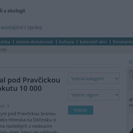
í a ekologii
ravodajství
/
zprávy
istika
zelená domácnost
kultura
kalendář akcí
fotobank
ciály
al pod Pravčickou
okutu 10 000
dř
m
se: 3
kyni pod Pravčickou bránou
eko Hřenska na Děčínsku si
na nezletilých s vedoucím
lala oheň, který při odchodu