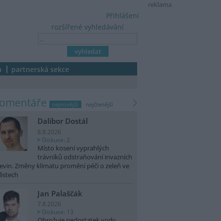
reklama
Přihlášení
rozšířené vyhledávání
a
partnerská sekce
komentáře
nejnovější
nejčtenější
Dalibor Dostál
8.8.2026
Diskuse: 2
Místo kosení vyprahlých
trávníků odstraňování invazních
evin. Změny klimatu promění péči o zeleň ve
ěstech
Jan Palaščák
7.8.2026
Diskuse: 13
Ohrožuje nedostatek vody