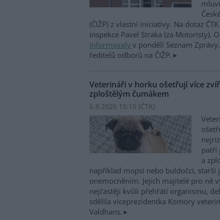
mluvč
České
(ČIŽP) z vlastní iniciativy. Na dotaz ČT
inspekce Pavel Straka (za Motoristy).
informovaly
v pondělí Seznam Zprávy. 
ředitelů odborů na ČIŽP.
Veterináři v horku ošetřují více zví
zploštělým čumákem
6.8.2026 15:15 (
ČTK
)
Veter
ošetř
nejri
patří
a zpl
například mopsi nebo buldočci, starší j
onemocněním. Jejich majitelé pro ně vy
nejčastěji kvůli přehřátí organismu, d
sdělila viceprezidentka Komory veterin
Valdhans.