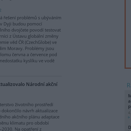
2
á řešení problémů s ubýváním
v Dyji budou pomocí
álního dvojčete povodí testovat
níci z Ústavu globální změny
mie věd ČR (CzechGlobe) ve
dím Moravy. Problémy jsou
řelomu června a července pod
nedostatku kyslíku ve vodě
ktualizovalo Národní akční
M
a
terstvo životního prostředí
p
 dokončilo návrh aktualizace
4
ního akčního plánu adaptace
ěnu klimatu pro období
D
2030. Na opatření z