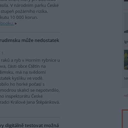
sila. V národním parku České
stupeň požárního rizika.
okutu 10 000 korun.
ebooku.
Chrudimsku může nedostatek
ig
 1
raků a ryb v Horním rybníce u
va, části obce Ctětín na
dimsku, má na svědomí
tatek kyslíku ve vodě.
sa
bilo ho horké počasí s
modrou skalicí se nepotvrdilo,
re
ího inspektorátu České
Hradci Králové Jana Štěpánková.
 digitálně testovat možná