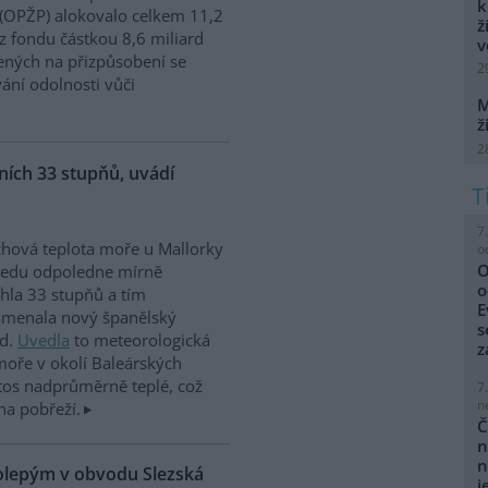
k
 (OPŽP) alokovalo celkem 11,2
ž
z fondu částkou 8,6 miliard
v
ných na přizpůsobení se
2
vání odolnosti vůči
M
ž
2
ích 33 stupňů, uvádí
7
hová teplota moře u Mallorky
o
O
ředu odpoledne mírně
o
hla 33 stupňů a tím
E
amenala nový španělský
s
rd.
Uvedla
to meteorologická
z
moře v okolí Baleárských
tos nadprůměrně teplé, což
7
n
na pobřeží.
Č
n
n
kolepým v obvodu Slezská
j