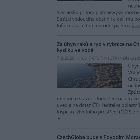
neuha
Švýcarsko přitom platí nejvyšší možný 
Strážci vedoucího dostihli a dali mu p
Informoval o tom národní park na
fac
Za úhyn raků a ryb v rybníce na 
kyslíku ve vodě
7.8.2026 14:05 | CTĚTÍN (
ČTK
)
Diskuse:
Úhyn 
Vrano
Chru
nedos
Způso
minimem srážek. Podezření na otravu 
uvedla na dotaz ČTK ředitelka oblastn
inspekce životního prostředí (ČIŽP) v 
CzechGlobe bude s Povodím Moravy