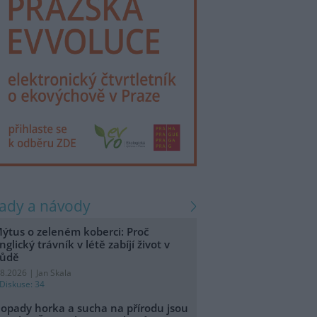
rady a návody
ýtus o zeleném koberci: Proč
nglický trávník v létě zabíjí život v
ůdě
.8.2026 | Jan Skala
Diskuse: 34
opady horka a sucha na přírodu jsou