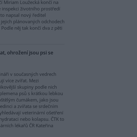
í Miriam Loužecká končí na
 inspekci životního prostředí
K to napsal nový ředitel
 O jejich plánovaných odchodech
Podle něj tak končí dva z pěti
řat, ohrožení jsou psi se
ináři v současných vedrech
ují více zvířat. Mezi
zikovější skupiny podle nich
 plemena psů s krátkou lebkou
oštělým čumákem, jako jsou
edinci a zvířata se srdečním
hledávají veterinární ošetření
ehydrataci nebo kolapsu. ČTK to
árních lékařů ČR Kateřina