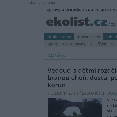
reklama
reklama
zprávy o přírodě, životním prostřed
/
zp
titulní strana
zpravodajství
public
zprávy
tiskové zprávy
co píší jiní
spe
Zprávy
Vedoucí s dětmi rozděl
bránou oheň, dostal p
korun
7.8.2026 14:20 | HŘENSKO (
ČTK
)
Disku
V jes
nedal
skupi
rozdě