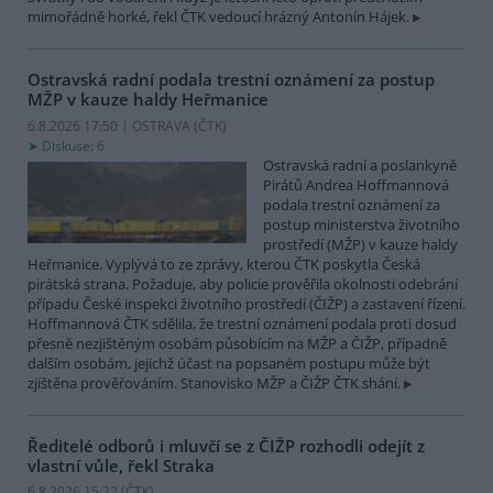
mimořádně horké, řekl ČTK vedoucí hrázný Antonín Hájek.
Ostravská radní podala trestní oznámení za postup
MŽP v kauze haldy Heřmanice
6.8.2026 17:50 | OSTRAVA (
ČTK
)
Diskuse: 6
Ostravská radní a poslankyně
Pirátů Andrea Hoffmannová
podala trestní oznámení za
postup ministerstva životního
prostředí (MŽP) v kauze haldy
Heřmanice. Vyplývá to ze zprávy, kterou ČTK poskytla Česká
pirátská strana. Požaduje, aby policie prověřila okolnosti odebrání
případu České inspekci životního prostředí (ČIŽP) a zastavení řízení.
Hoffmannová ČTK sdělila, že trestní oznámení podala proti dosud
přesně nezjištěným osobám působícím na MŽP a ČIŽP, případně
dalším osobám, jejichž účast na popsaném postupu může být
zjištěna prověřováním. Stanovisko MŽP a ČIŽP ČTK shání.
Ředitelé odborů i mluvčí se z ČIŽP rozhodli odejít z
vlastní vůle, řekl Straka
6.8.2026 15:22 (
ČTK
)