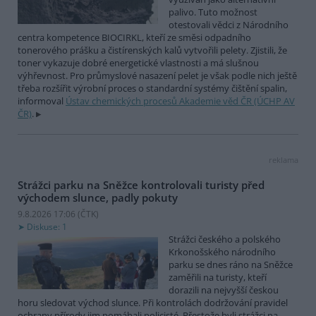
palivo. Tuto možnost
otestovali vědci z Národního
centra kompetence BIOCIRKL, kteří ze směsi odpadního
tonerového prášku a čistírenských kalů vytvořili pelety. Zjistili, že
toner vykazuje dobré energetické vlastnosti a má slušnou
výhřevnost. Pro průmyslové nasazení pelet je však podle nich ještě
třeba rozšířit výrobní proces o standardní systémy čištění spalin,
informoval
Ústav chemických procesů Akademie věd ČR (ÚCHP AV
ČR)
.
reklama
Strážci parku na Sněžce kontrolovali turisty před
východem slunce, padly pokuty
9.8.2026 17:06 (
ČTK
)
Diskuse: 1
Strážci českého a polského
Krkonošského národního
parku se dnes ráno na Sněžce
zaměřili na turisty, kteří
dorazili na nejvyšší českou
horu sledovat východ slunce. Při kontrolách dodržování pravidel
ochrany přírody jim pomáhali policisté. Přestože byli strážci na