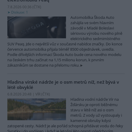
7.8.2026 00:36 (
ČTK
)
Diskuse: 1
Automobilka Škoda Auto
zahájila ve svém hlavním
závodě v Mladé Boleslavi
sériovou výrobu nového plně
elektrického sedmimístného
SUV Peaq. Jde o největší vůz v současné nabídce značky. Do konce
července automobilka přijala téměř 8500 objednávek, uvedla.
Podle dřívějších informací Škoda Auto bude cena nového modelu
na českém trhu začínat na 1,15 milionu korun, k prvním
zákazníkům se dostane na přelomu roku.
Hladina vírské nádrže je o osm metrů níž, než bývá v
létě obvyklé
6.8.2026 20:48 | VÍR (
ČTK
)
Hladina vodní nádrže Vír na
Žďársku je oproti běžnému
stavu v létě níž asi o osm
metrů. Z vody už vystoupaly i
kamenné obruby kdysi
zatopené cesty. Nádrž je ale pořád schopná přidávat vodu do řeky
Svratky i do vodáren, i když je letošní léto oproti předchozím