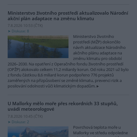
Ministerstvo životního prostředí aktualizovalo Národní
akční plán adaptace na změnu klimatu
7.8.2026 10:53 (
ČTK
)
Diskuse: 8
Ministerstvo životního
prostředí (MŽP) dokončilo
návrh aktualizace Národního
akčního plánu adaptace na
změnu klimatu pro období
2026–2030. Na opatření z Operačního fondu životního prostředí
(OPŽP) alokovalo celkem 11,2 miliardy korun. Od roku 2021 už bylo
z fondu částkou 8,6 miliard korun podpořeno 776 projektů
zaměřených na přizpůsobení se změně klimatu, prevenci rizik a
posilování odolnosti vůči klimatickým dopadům.
U Mallorky mělo moře přes rekordních 33 stupňů,
uvádí meteorologové
7.8.2026 10:45 (
ČTK
)
Diskuse: 2
Povrchová teplota moře u
Mallorky ve středu odpoledne