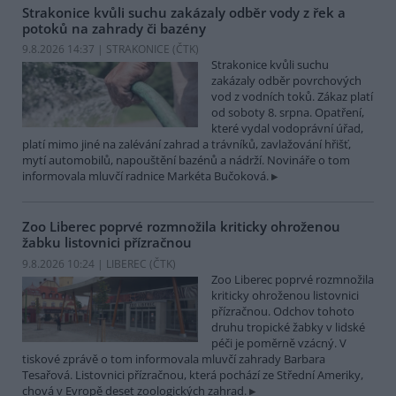
Strakonice kvůli suchu zakázaly odběr vody z řek a
potoků na zahrady či bazény
9.8.2026 14:37 | STRAKONICE (
ČTK
)
Strakonice kvůli suchu
zakázaly odběr povrchových
vod z vodních toků. Zákaz platí
od soboty 8. srpna. Opatření,
které vydal vodoprávní úřad,
platí mimo jiné na zalévání zahrad a trávníků, zavlažování hřišť,
mytí automobilů, napouštění bazénů a nádrží. Novináře o tom
informovala mluvčí radnice Markéta Bučoková.
Zoo Liberec poprvé rozmnožila kriticky ohroženou
žabku listovnici přízračnou
9.8.2026 10:24 | LIBEREC (
ČTK
)
Zoo Liberec poprvé rozmnožila
kriticky ohroženou listovnici
přízračnou. Odchov tohoto
druhu tropické žabky v lidské
péči je poměrně vzácný. V
tiskové zprávě o tom informovala mluvčí zahrady Barbara
Tesařová. Listovnici přízračnou, která pochází ze Střední Ameriky,
chová v Evropě deset zoologických zahrad.