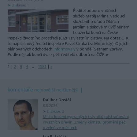
Diskuse: 1
Ředitel odboru vnitřních
služeb Matěj Mrlina, vedoucí
služebního úřadu Oldřich
Jarolím a tisková mluvčí Miriam
Loužecká končí na České
inspekci životního prostředí (ČIŽP) z vlastní iniciativy. Na dotaz ČTK
to napsal nový ředitel inspekce Pavel Straka (za Motoristy). O jejich
plánovaných odchodech
informovaly
v pondělí Seznam Zprávy.
Podle něj tak končí dva z pěti ředitelů odborů na ČIŽP.
1
|
2
|
3
|
4
|
..
|
1581
|
»
komentáře
nejnovější
nejčtenější
Dalibor Dostál
8.8.2026
Diskuse: 2
Místo kosení vyprahlých trávníků odstraňování
invazních dřevin. Změny klimatu promění péči
o zeleň ve městech
Jan Palaščák