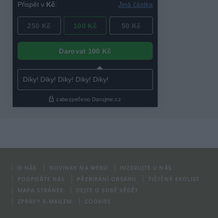
O NÁS
NOVINKY NA WEBU
INZERUJTE U NÁS
PODPOŘTE NÁS
PŘEBÍRÁNÍ OBSAHU
TIŠTĚNÝ EKOLIST
MAPA STRÁNEK
DEJTE O SOBĚ VĚDĚT
ZPRÁVY E-MAILEM
COOKIES