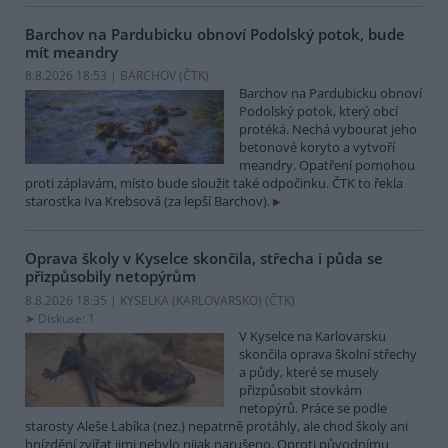
Barchov na Pardubicku obnoví Podolský potok, bude
mít meandry
8.8.2026 18:53 | BARCHOV (
ČTK
)
Barchov na Pardubicku obnoví
Podolský potok, který obcí
protéká. Nechá vybourat jeho
betonové koryto a vytvoří
meandry. Opatření pomohou
proti záplavám, místo bude sloužit také odpočinku. ČTK to řekla
starostka Iva Krebsová (za lepší Barchov).
Oprava školy v Kyselce skončila, střecha i půda se
přizpůsobily netopýrům
8.8.2026 18:35 | KYSELKA (KARLOVARSKO) (
ČTK
)
Diskuse: 1
V Kyselce na Karlovarsku
skončila oprava školní střechy
a půdy, které se musely
přizpůsobit stovkám
netopýrů. Práce se podle
starosty Aleše Labíka (nez.) nepatrně protáhly, ale chod školy ani
hnízdění zvířat jimi nebylo nijak narušeno. Oproti původnímu