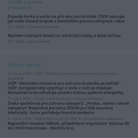
4.8.2026 | Jan Skala
Diskuse: 34
Dopady horka a sucha na přírodu jsou kritické. ČSOP ukazuje,
jak může žíznivé krajině a živočichům pomoci veřejnost i obce
29.7.2026 | Zuzana Kučerová
Myslete v horkých dnech na volně žijící ptáky a další zvířata
28.7.2026 | Karel Makoň
tiskové zprávy
7. srpna 2026 |
OIŽP- Občanská iniciativa pro ochranu životního
prostředí
OIŽP- Občanská iniciativa pro ochranu životního prostředí :
OIŽP: Evropské řeky vysychají a voda v nich se otepluje:
Klimatická krize odhaluje zásadní slabinu jaderné energetiky
7. srpna 2026 |
Česká společnost pro ochranu netopýrů
Česká společnost pro ochranu netopýrů: „Pomoc, máme v domě
netopýry!“ Bezplatná poradna ČESON je v létě zavalena
telefonáty. Sama potřebuje finanční podporu.
6. srpna 2026 |
Regionální muzeum Mělník, příspěvková organizace
Regionální muzeum Mělník, příspěvková organizace: Výstava 50
let CHKO Kokořínsko - Máchův kraj