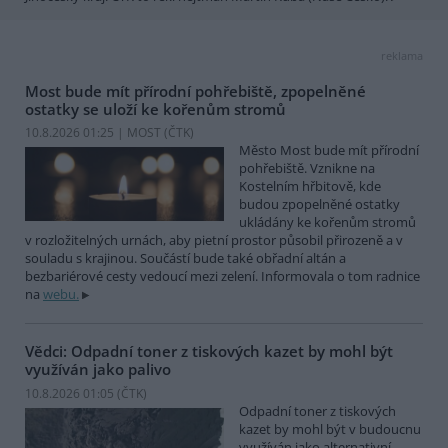
reklama
Most bude mít přírodní pohřebiště, zpopelněné
ostatky se uloží ke kořenům stromů
10.8.2026 01:25 | MOST (
ČTK
)
Město Most bude mít přírodní
pohřebiště. Vznikne na
Kostelním hřbitově, kde
budou zpopelněné ostatky
ukládány ke kořenům stromů
v rozložitelných urnách, aby pietní prostor působil přirozeně a v
souladu s krajinou. Součástí bude také obřadní altán a
bezbariérové cesty vedoucí mezi zelení. Informovala o tom radnice
na
webu.
Vědci: Odpadní toner z tiskových kazet by mohl být
využíván jako palivo
10.8.2026 01:05 (
ČTK
)
Odpadní toner z tiskových
kazet by mohl být v budoucnu
využíván jako alternativní