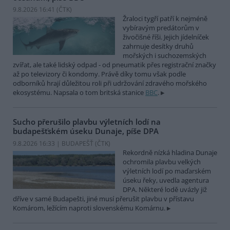
9.8.2026 16:41 (
ČTK
)
Žraloci tygří patří k nejméně
vybíravým predátorům v
živočišné říši. Jejich jídelníček
zahrnuje desítky druhů
mořských i suchozemských
zvířat, ale také lidský odpad - od pneumatik přes registrační značky
až po televizory či kondomy. Právě díky tomu však podle
odborníků hrají důležitou roli při udržování zdravého mořského
ekosystému. Napsala o tom britská stanice
BBC
.
Sucho přerušilo plavbu výletních lodí na
budapešťském úseku Dunaje, píše DPA
9.8.2026 16:33 | BUDAPEŠŤ (
ČTK
)
Rekordně nízká hladina Dunaje
ochromila plavbu velkých
výletních lodí po maďarském
úseku řeky, uvedla agentura
DPA. Některé lodě uvázly již
dříve v samé Budapešti, jiné musí přerušit plavbu v přístavu
Komárom, ležícím naproti slovenskému Komárnu.