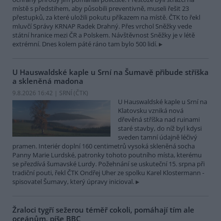
místě s předstihem, aby působili preventivně, museli řešit 23
přestupků, za které uložili pokutu příkazem na místě. ČTK to řekl
mluvčí Správy KRNAP Radek Drahný. Přes vrchol Sněžky vede
státní hranice mezi ČR a Polskem. Návštěvnost Sněžky je v létě
extrémní. Dnes kolem páté ráno tam bylo 500 lidí.
U Hauswaldské kaple u Srní na Šumavě přibude stříška
a skleněná madona
9.8.2026 16:42 | SRNÍ (
ČTK
)
U Hauswaldské kaple u Srní na
Klatovsku vzniká nová
dřevěná stříška nad ruinami
staré stavby, do níž byl kdysi
sveden tamní údajně léčivý
pramen. Interiér doplní 160 centimetrů vysoká skleněná socha
Panny Marie Lurdské, patronky tohoto poutního místa, kterému
se přezdívá šumavské Lurdy. Požehnání se uskuteční 15. srpna při
tradiční pouti, řekl ČTK Ondřej Uher ze spolku Karel Klostermann -
spisovatel Šumavy, který úpravy inicioval.
Žraloci tygří sežerou téměř cokoli, pomáhají tím ale
oceánům, píše BBC