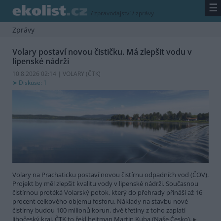
☰
/
zpravodajství
/
zprávy
Zprávy
Volary postaví novou čističku. Má zlepšit vodu v
lipenské nádrži
10.8.2026 02:14 | VOLARY (
ČTK
)
Diskuse: 1
Volary na Prachaticku postaví novou čistírnu odpadních vod (ČOV).
Projekt by měl zlepšit kvalitu vody v lipenské nádrži. Současnou
čistírnou protéká Volarský potok, který do přehrady přináší až 16
procent celkového objemu fosforu. Náklady na stavbu nové
čistírny budou 100 milionů korun, dvě třetiny z toho zaplatí
Jihočeský kraj. ČTK to řekl hejtman Martin Kuba (Naše Česko).