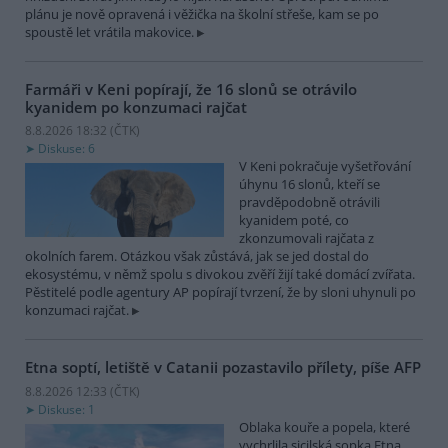
plánu je nově opravená i věžička na školní střeše, kam se po
spoustě let vrátila makovice.
Farmáři v Keni popírají, že 16 slonů se otrávilo
kyanidem po konzumaci rajčat
8.8.2026 18:32 (
ČTK
)
Diskuse: 6
V Keni pokračuje vyšetřování
úhynu 16 slonů, kteří se
pravděpodobně otrávili
kyanidem poté, co
zkonzumovali rajčata z
okolních farem. Otázkou však zůstává, jak se jed dostal do
ekosystému, v němž spolu s divokou zvěří žijí také domácí zvířata.
Pěstitelé podle agentury AP popírají tvrzení, že by sloni uhynuli po
konzumaci rajčat.
Etna soptí, letiště v Catanii pozastavilo přílety, píše AFP
8.8.2026 12:33 (
ČTK
)
Diskuse: 1
Oblaka kouře a popela, které
vychrlila sicilská sopka Etna,