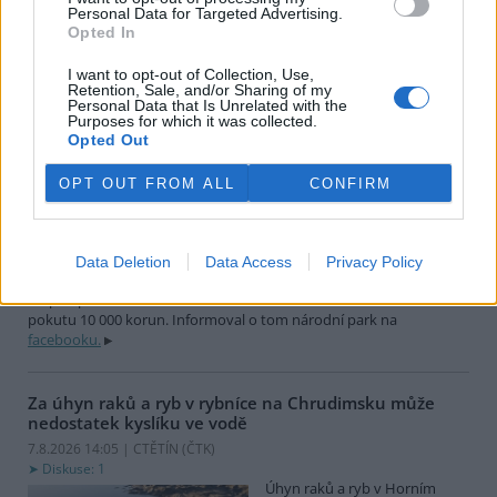
28,1 procenta na 7585 vozů. Prodej elektromobilů se zvýšil o 27,4
Personal Data for Targeted Advertising.
procenta na 10 168 vozidel. Uvedl to Svaz dovozců automobilů.
Opted In
I want to opt-out of Collection, Use,
Retention, Sale, and/or Sharing of my
Vedoucí s dětmi rozdělal pod Pravčickou bránou oheň,
Personal Data that Is Unrelated with the
dostal pokutu 10 000 korun
Purposes for which it was collected.
7.8.2026 14:20 | HŘENSKO (
ČTK
)
Opted Out
Diskuse: 3
V jeskyni pod Pravčickou
OPT OUT FROM ALL
CONFIRM
bránou nedaleko Hřenska na
Děčínsku si skupina nezletilých
s vedoucím rozdělala oheň,
který při odchodu neuhasila. V
Data Deletion
Data Access
Privacy Policy
národním parku České Švýcarsko přitom platí nejvyšší možný
stupeň požárního rizika. Strážci vedoucího dostihli a dali mu
pokutu 10 000 korun. Informoval o tom národní park na
facebooku.
Za úhyn raků a ryb v rybníce na Chrudimsku může
nedostatek kyslíku ve vodě
7.8.2026 14:05 | CTĚTÍN (
ČTK
)
Diskuse: 1
Úhyn raků a ryb v Horním