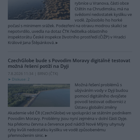
rybníce u Vranova, části obce
Ctětín na Chrudimsku, má na
svědomí nedostatek kyslíku ve
vodě. Způsobilo ho horké
počasí s minimem srážek. Podezření na otravu modrou skalicí se
nepotvrdilo, uvedla na dotaz ČTK ředitelka oblastního
inspektorátu České inspekce životního prostředí (ČIŽP) v Hradci
Králové Jana Štěpánková.
CzechGlobe bude s Povodím Moravy digitálně testovat
možná řešení potíží na Dyji
7.8.2026 11:34 | BRNO (
ČTK
)
Diskuse: 2
Možná řešení problémů s
ubýváním vody v Dyji budou
pomocí digitálního dvojčete
povodí testovat odborníci z
Ústavu globální změny
Akademie věd ČR (CzechGlobe) ve spolupráci se státním podnikem
Povodím Moravy. Problémy jsou nyní zejména v dolní části Dyje.
Na přelomu června a července pod nádrží Nové Mlýny uhynuly
ryby kvůli nedostatku kyslíku ve vodě způsobenému
přemnožením sinic.