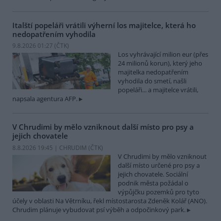
Italští popeláři vrátili výherní los majitelce, která ho
nedopatřením vyhodila
9.8.2026 01:27 (
ČTK
)
Los vyhrávající milion eur (přes
24 milionů korun), který jeho
majitelka nedopatřením
vyhodila do smetí, našli
popeláři... a majitelce vrátili,
napsala agentura AFP.
V Chrudimi by mělo vzniknout další místo pro psy a
jejich chovatele
8.8.2026 19:45 | CHRUDIM (
ČTK
)
V Chrudimi by mělo vzniknout
další místo určené pro psy a
jejich chovatele. Sociální
podnik města požádal o
výpůjčku pozemků pro tyto
účely v oblasti Na Větrníku, řekl místostarosta Zdeněk Kolář (ANO).
Chrudim plánuje vybudovat psí výběh a odpočinkový park.