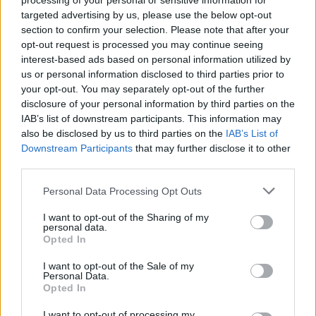
processing of your personal or sensitive information for
průzkumném ponoru potápěč
targeted advertising by us, please use the below opt-out
8.8.2026 09:58 | HRANICE (
ČTK
)
section to confirm your selection. Please note that after your
Diskuse: 1
opt-out request is processed you may continue seeing
V Hranické propasti, nejhlubší
interest-based ads based on personal information utilized by
zatopené jeskyni na světě,
us or personal information disclosed to third parties prior to
zemřel potápěč. Tragická
událost se stala ve středu při
your opt-out. You may separately opt-out of the further
průzkumném ponoru,
disclosure of your personal information by third parties on the
informovala na sociální
síti
Speleologická záchranná služba. Tělo
IAB’s list of downstream participants. This information may
bylo vyzvednuto z hloubky 186 metrů. Na případ upozornil
server
also be disclosed by us to third parties on the
IAB’s List of
Novinky.cz. Policie případ vyšetřuje pro trestný čin usmrcení z
Downstream Participants
that may further disclose it to other
nedbalosti, řekla ČTK policejní mluvčí Miluše Zajícová. Muž, hasič z
third parties.
Kladna, se měl původně potopit do hloubky 40 metrů, zjistila ČTK.
Personal Data Processing Opt Outs
Prodej hybridních vozů se do konce července zvýšil o
I want to opt-out of the Sharing of my
personal data.
16 procent na 43 653 vozů
Opted In
8.8.2026 01:18 (
ČTK
)
Prodej nových aut s hybridním
I want to opt-out of the Sale of my
pohonem od ledna do konce
Personal Data.
července vzrostl o 16,3
Opted In
procenta na 43 653 vozů. Z
toho plug-in hybridy rostly o
I want to opt-out of processing my