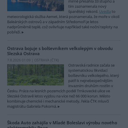
mírně přesáhla 33 stupňů a
tím zaznamenala nový
španělský rekord.
Uvedla
to
meteorologická služba Aemet, která poznamenala, že moře v okolí
Baleárských ostrovů a v západním Středomoří je letos
nadprůměrně teplé, což ovlivňuje například také noční teploty na
pobřeží.
Ostrava bojuje s bolševníkem velkolepým v obvodu
Slezská Ostrava
7.8.2026 01:09 | OSTRAVA (
ČTK
)
Ostravská radnice začala se
systematickou likvidací
bolševníku velkolepého, který
patří k nejnebezpečnějším
invazním druhům rostlin v
Česku. Práce na lesních pozemcích podél Trnkovecké ulice ve
Slezské Ostravě letos vyjdou na více než 66 000 korun. Město
kombinuje chemické i mechanické metody, řekla ČTK mluvčí
magistrátu Gabriela Pokorná.
Škoda Auto zahájila v Mladé Boleslavi výrobu nového
elektromobilu Peaq