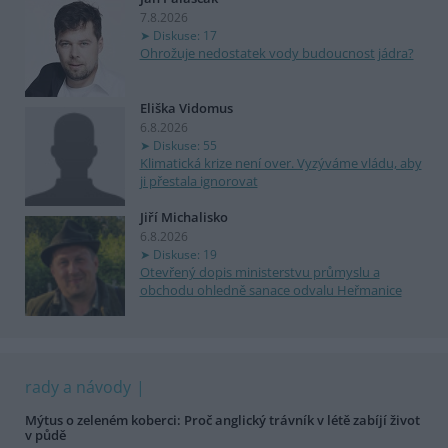
7.8.2026
Diskuse: 17
Ohrožuje nedostatek vody budoucnost jádra?
Eliška Vidomus
6.8.2026
Diskuse: 55
Klimatická krize není over. Vyzýváme vládu, aby
ji přestala ignorovat
Jiří Michalisko
6.8.2026
Diskuse: 19
Otevřený dopis ministerstvu průmyslu a
obchodu ohledně sanace odvalu Heřmanice
rady a návody
Mýtus o zeleném koberci: Proč anglický trávník v létě zabíjí život
v půdě