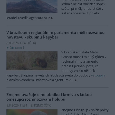
jedna z nejaktivnějších sopek
světa, přiměly dnes letiště v
Katánii pozastavit přílety
letadel, uvedla agentura AFP.
V brazilském regionálním parlamentu měli nezvanou
návštěvu - skupinu kapybar
8.8.2026 11:40 (
ČTK
)
Diskuse: 1
V brazilském státě Mato
Grosso museli minulý týden v
regionálním parlamentu
přerušit jednání poté, co
budovy vniklo několik
kapybar. Skupina největších hlodavců světa do budovy
vstoupila
hlavním vchodem, informovala agentura AP.
Znojmo uvažuje o holubníku i krmivu s látkou
omezující rozmnožování holubů
8.8.2026 11:31 | ZNOJMO (
ČTK
)
Znojmo zjišťuje, jak snížit počty
holubů, jejichž trus škodí