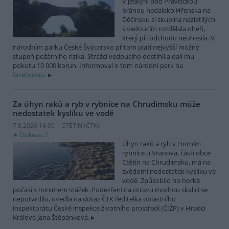
V jeskyni pod Pravčickou
bránou nedaleko Hřenska na
Děčínsku si skupina nezletilých
s vedoucím rozdělala oheň,
který při odchodu neuhasila. V
národním parku České Švýcarsko přitom platí nejvyšší možný
stupeň požárního rizika. Strážci vedoucího dostihli a dali mu
pokutu 10 000 korun. Informoval o tom národní park na
facebooku.
Za úhyn raků a ryb v rybníce na Chrudimsku může
nedostatek kyslíku ve vodě
7.8.2026 14:05 | CTĚTÍN (
ČTK
)
Diskuse: 1
Úhyn raků a ryb v Horním
rybníce u Vranova, části obce
Ctětín na Chrudimsku, má na
svědomí nedostatek kyslíku ve
vodě. Způsobilo ho horké
počasí s minimem srážek. Podezření na otravu modrou skalicí se
nepotvrdilo, uvedla na dotaz ČTK ředitelka oblastního
inspektorátu České inspekce životního prostředí (ČIŽP) v Hradci
Králové Jana Štěpánková.