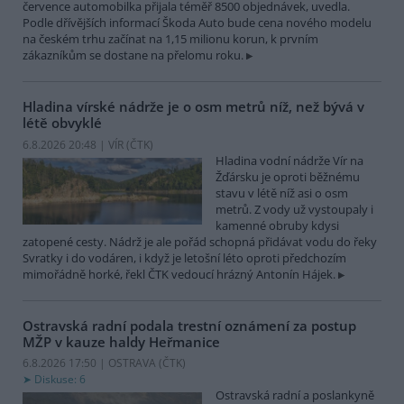
července automobilka přijala téměř 8500 objednávek, uvedla.
Podle dřívějších informací Škoda Auto bude cena nového modelu
na českém trhu začínat na 1,15 milionu korun, k prvním
zákazníkům se dostane na přelomu roku.
Hladina vírské nádrže je o osm metrů níž, než bývá v
létě obvyklé
6.8.2026 20:48 | VÍR (
ČTK
)
Hladina vodní nádrže Vír na
Žďársku je oproti běžnému
stavu v létě níž asi o osm
metrů. Z vody už vystoupaly i
kamenné obruby kdysi
zatopené cesty. Nádrž je ale pořád schopná přidávat vodu do řeky
Svratky i do vodáren, i když je letošní léto oproti předchozím
mimořádně horké, řekl ČTK vedoucí hrázný Antonín Hájek.
Ostravská radní podala trestní oznámení za postup
MŽP v kauze haldy Heřmanice
6.8.2026 17:50 | OSTRAVA (
ČTK
)
Diskuse: 6
Ostravská radní a poslankyně