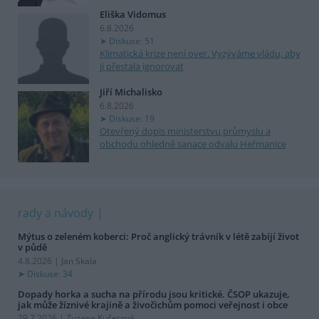
Eliška Vidomus
6.8.2026
Diskuse: 51
Klimatická krize není over. Vyzýváme vládu, aby
ji přestala ignorovat
Jiří Michalisko
6.8.2026
Diskuse: 19
Otevřený dopis ministerstvu průmyslu a
obchodu ohledně sanace odvalu Heřmanice
rady a návody
Mýtus o zeleném koberci: Proč anglický trávník v létě zabíjí život
v půdě
4.8.2026 | Jan Skala
Diskuse: 34
Dopady horka a sucha na přírodu jsou kritické. ČSOP ukazuje,
jak může žíznivé krajině a živočichům pomoci veřejnost i obce
29.7.2026 | Zuzana Kučerová