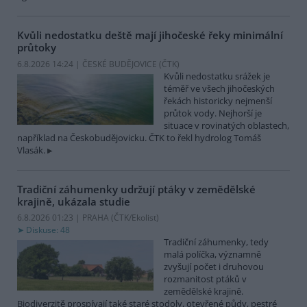
Kvůli nedostatku deště mají jihočeské řeky minimální
průtoky
6.8.2026 14:24 | ČESKÉ BUDĚJOVICE (
ČTK
)
Kvůli nedostatku srážek je
téměř ve všech jihočeských
řekách historicky nejmenší
průtok vody. Nejhorší je
situace v rovinatých oblastech,
například na Českobudějovicku. ČTK to řekl hydrolog Tomáš
Vlasák.
Tradiční záhumenky udržují ptáky v zemědělské
krajině, ukázala studie
6.8.2026 01:23 | PRAHA (
ČTK/Ekolist
)
Diskuse: 48
Tradiční záhumenky, tedy
malá políčka, významně
zvyšují počet i druhovou
rozmanitost ptáků v
zemědělské krajině.
Biodiverzitě prospívají také staré stodoly, otevřené půdy, pestré