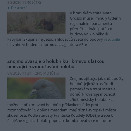
8.8.2026 11:40 (
ČTK
)
Diskuse: 1
V brazilském státě Mato
Grosso museli minulý týden v
regionálním parlamentu
přerušit jednání poté, co
budovy vniklo několik
kapybar. Skupina největších hlodavců světa do budovy
vstoupila
hlavním vchodem, informovala agentura AP.
Znojmo uvažuje o holubníku i krmivu s látkou
omezující rozmnožování holubů
8.8.2026 11:31 | ZNOJMO (
ČTK
)
Znojmo zjišťuje, jak snížit počty
holubů, jejichž trus škodí
památkám a trápí majitele
domů. Prověřuje možnost
zřídit městský holubník a
možnost přikrmování holubů s přídavkem látky proti
rozmnožování. S oběma metodami mají různá evropská města
zkušenosti. Podle starosty Františka Koudely (ODS) je třeba k
úspěšné regulaci holubí populace kombinovat více metod.