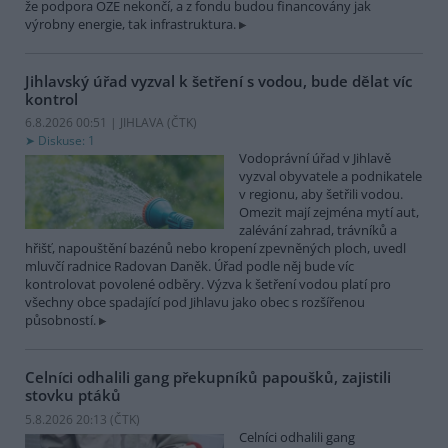
že podpora OZE nekončí, a z fondu budou financovány jak
výrobny energie, tak infrastruktura.
Jihlavský úřad vyzval k šetření s vodou, bude dělat víc
kontrol
6.8.2026 00:51 | JIHLAVA (
ČTK
)
Diskuse: 1
Vodoprávní úřad v Jihlavě
vyzval obyvatele a podnikatele
v regionu, aby šetřili vodou.
Omezit mají zejména mytí aut,
zalévání zahrad, trávníků a
hřišť, napouštění bazénů nebo kropení zpevněných ploch, uvedl
mluvčí radnice Radovan Daněk. Úřad podle něj bude víc
kontrolovat povolené odběry. Výzva k šetření vodou platí pro
všechny obce spadající pod Jihlavu jako obec s rozšířenou
působností.
Celníci odhalili gang překupníků papoušků, zajistili
stovku ptáků
5.8.2026 20:13 (
ČTK
)
Celníci odhalili gang