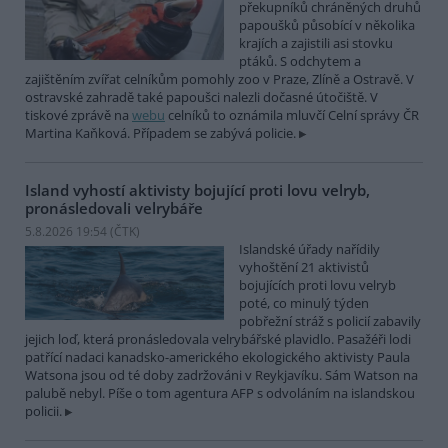
překupníků chráněných druhů
papoušků působící v několika
krajích a zajistili asi stovku
ptáků. S odchytem a
zajištěním zvířat celníkům pomohly zoo v Praze, Zlíně a Ostravě. V
ostravské zahradě také papoušci nalezli dočasné útočiště. V
tiskové zprávě na
webu
celníků to oznámila mluvčí Celní správy ČR
Martina Kaňková. Případem se zabývá policie.
Island vyhostí aktivisty bojující proti lovu velryb,
pronásledovali velrybáře
5.8.2026 19:54 (
ČTK
)
Islandské úřady nařídily
vyhoštění 21 aktivistů
bojujících proti lovu velryb
poté, co minulý týden
pobřežní stráž s policií zabavily
jejich loď, která pronásledovala velrybářské plavidlo. Pasažéři lodi
patřící nadaci kanadsko-amerického ekologického aktivisty Paula
Watsona jsou od té doby zadržováni v Reykjavíku. Sám Watson na
palubě nebyl. Píše o tom agentura AFP s odvoláním na islandskou
policii.