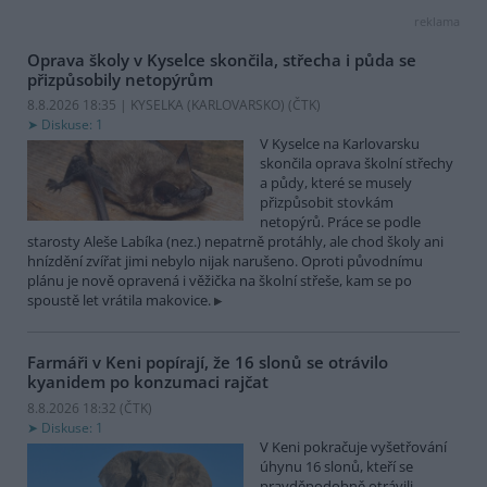
reklama
Oprava školy v Kyselce skončila, střecha i půda se
přizpůsobily netopýrům
8.8.2026 18:35 | KYSELKA (KARLOVARSKO) (
ČTK
)
Diskuse: 1
V Kyselce na Karlovarsku
skončila oprava školní střechy
a půdy, které se musely
přizpůsobit stovkám
netopýrů. Práce se podle
starosty Aleše Labíka (nez.) nepatrně protáhly, ale chod školy ani
hnízdění zvířat jimi nebylo nijak narušeno. Oproti původnímu
plánu je nově opravená i věžička na školní střeše, kam se po
spoustě let vrátila makovice.
Farmáři v Keni popírají, že 16 slonů se otrávilo
kyanidem po konzumaci rajčat
8.8.2026 18:32 (
ČTK
)
Diskuse: 1
V Keni pokračuje vyšetřování
úhynu 16 slonů, kteří se
pravděpodobně otrávili