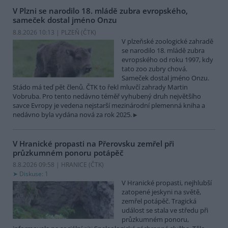
V Plzni se narodilo 18. mládě zubra evropského,
sameček dostal jméno Onzu
8.8.2026 10:13 | PLZEŇ (
ČTK
)
V plzeňské zoologické zahradě
se narodilo 18. mládě zubra
evropského od roku 1997, kdy
tato zoo zubry chová.
Sameček dostal jméno Onzu.
Stádo má teď pět členů. ČTK to řekl mluvčí zahrady Martin
Vobruba. Pro tento nedávno téměř vyhubený druh největšího
savce Evropy je vedena nejstarší mezinárodní plemenná kniha a
nedávno byla vydána nová za rok 2025.
V Hranické propasti na Přerovsku zemřel při
průzkumném ponoru potápěč
8.8.2026 09:58 | HRANICE (
ČTK
)
Diskuse: 1
V Hranické propasti, nejhlubší
zatopené jeskyni na světě,
zemřel potápěč. Tragická
událost se stala ve středu při
průzkumném ponoru,