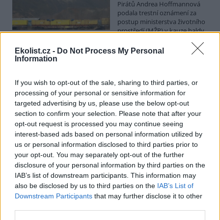
Pirátů Andrea Hoffmannová
podala trestní oznámení za
postup ministerstva životního
prostředí (MŽP) v kauze haldy
Heřmanice. Vyplývá to ze zprávy, kterou ČTK poskytla Česká
pirátská strana. Požaduje, aby policie prověřila okolnosti odebrání
Ekolist.cz -
Do Not Process My Personal
případu České inspekci životního prostředí (ČIŽP) a zastavení řízení.
Information
Hoffmannová ČTK sdělila, že trestní oznámení podala proti dosud
přesně nezjištěným osobám působícím na MŽP a ČIŽP, případně
If you wish to opt-out of the sale, sharing to third parties, or
dalším osobám, jejichž účast na popsaném postupu může být
zjištěna prověřováním. Stanovisko MŽP a ČIŽP ČTK shání.
processing of your personal or sensitive information for
targeted advertising by us, please use the below opt-out
section to confirm your selection. Please note that after your
Ředitelé odborů i mluvčí se z ČIŽP rozhodli odejít z
opt-out request is processed you may continue seeing
vlastní vůle, řekl Straka
interest-based ads based on personal information utilized by
6.8.2026 15:22 (
ČTK
)
us or personal information disclosed to third parties prior to
Diskuse: 1
your opt-out. You may separately opt-out of the further
Ředitel odboru vnitřních
disclosure of your personal information by third parties on the
služeb Matěj Mrlina, vedoucí
IAB’s list of downstream participants. This information may
služebního úřadu Oldřich
Jarolím a tisková mluvčí Miriam
also be disclosed by us to third parties on the
IAB’s List of
Loužecká končí na České
Downstream Participants
that may further disclose it to other
inspekci životního prostředí (ČIŽP) z vlastní iniciativy. Na dotaz ČTK
third parties.
to napsal nový ředitel inspekce Pavel Straka (za Motoristy). O jejich