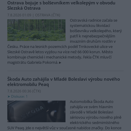
Ostrava bojuje s bolševníkem velkolepým v obvodu
Slezská Ostrava
7.8.2026 01:09 | OSTRAVA (
ČTK
)
Ostravská radnice začala se
systematickou likvidací
bolševníku velkolepého, který
patří k nejnebezpečnějším
invazním druhům rostlin v
Česku. Práce na lesních pozemcích podél Trnkovecké ulice ve
Slezské Ostravě letos vyjdou na více než 66 000 korun. Město
kombinuje chemické i mechanické metody, řekla ČTK mluvčí
magistrátu Gabriela Pokorná.
Škoda Auto zahájila v Mladé Boleslavi výrobu nového
elektromobilu Peaq
7.8.2026 00:36 (
ČTK
)
Diskuse: 1
Automobilka Škoda Auto
zahájila ve svém hlavním
závodě v Mladé Boleslavi
sériovou výrobu nového plně
elektrického sedmimístného
SUV Peaq. Jde o největší vůz v současné nabídce značky. Do konce