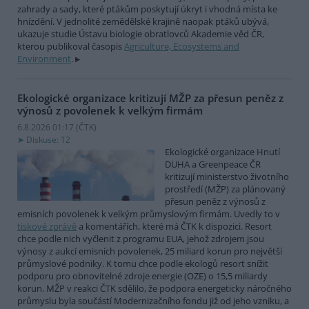
zahrady a sady, které ptákům poskytují úkryt i vhodná místa ke
hnízdění. V jednolité zemědělské krajině naopak ptáků ubývá,
ukazuje studie Ústavu biologie obratlovců Akademie věd ČR,
kterou publikoval časopis
Agriculture, Ecosystems and
Environment
.
Ekologické organizace kritizují MŽP za přesun peněz z
výnosů z povolenek k velkým firmám
6.8.2026 01:17 (
ČTK
)
Diskuse: 12
Ekologické organizace Hnutí
DUHA a Greenpeace ČR
kritizují ministerstvo životního
prostředí (MŽP) za plánovaný
přesun peněz z výnosů z
emisních povolenek k velkým průmyslovým firmám. Uvedly to v
tiskové zprávě
a komentářích, které má ČTK k dispozici. Resort
chce podle nich vyčlenit z programu EUA, jehož zdrojem jsou
výnosy z aukcí emisních povolenek, 25 miliard korun pro největší
průmyslové podniky. K tomu chce podle ekologů resort snížit
podporu pro obnovitelné zdroje energie (OZE) o 15,5 miliardy
korun. MŽP v reakci ČTK sdělilo, že podpora energeticky náročného
průmyslu byla součástí Modernizačního fondu již od jeho vzniku, a