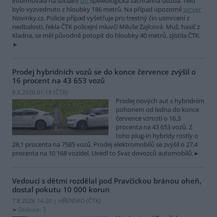
informovala na sociální
síti
Speleologická záchranná služba. Tělo
bylo vyzvednuto z hloubky 186 metrů. Na případ upozornil
server
Novinky.cz. Policie případ vyšetřuje pro trestný čin usmrcení z
nedbalosti, řekla ČTK policejní mluvčí Miluše Zajícová. Muž, hasič z
Kladna, se měl původně potopit do hloubky 40 metrů, zjistila ČTK.
Prodej hybridních vozů se do konce července zvýšil o
16 procent na 43 653 vozů
8.8.2026 01:18 (
ČTK
)
Prodej nových aut s hybridním
pohonem od ledna do konce
července vzrostl o 16,3
procenta na 43 653 vozů. Z
toho plug-in hybridy rostly o
28,1 procenta na 7585 vozů. Prodej elektromobilů se zvýšil o 27,4
procenta na 10 168 vozidel. Uvedl to Svaz dovozců automobilů.
Vedoucí s dětmi rozdělal pod Pravčickou bránou oheň,
dostal pokutu 10 000 korun
7.8.2026 14:20 | HŘENSKO (
ČTK
)
Diskuse: 3