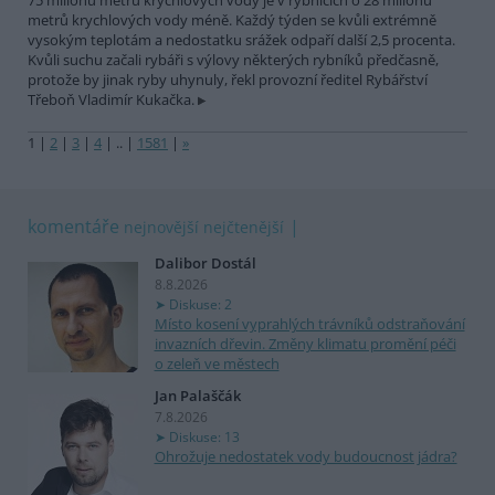
75 milionů metrů krychlových vody je v rybnících o 28 milionů
metrů krychlových vody méně. Každý týden se kvůli extrémně
vysokým teplotám a nedostatku srážek odpaří další 2,5 procenta.
Kvůli suchu začali rybáři s výlovy některých rybníků předčasně,
protože by jinak ryby uhynuly, řekl provozní ředitel Rybářství
Třeboň Vladimír Kukačka.
1
|
2
|
3
|
4
|
..
|
1581
|
»
komentáře
nejnovější
nejčtenější
Dalibor Dostál
8.8.2026
Diskuse: 2
Místo kosení vyprahlých trávníků odstraňování
invazních dřevin. Změny klimatu promění péči
o zeleň ve městech
Jan Palaščák
7.8.2026
Diskuse: 13
Ohrožuje nedostatek vody budoucnost jádra?