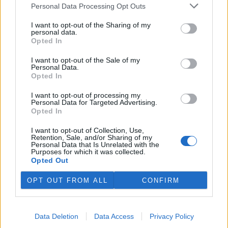
plánovaných odchodech
informovaly
v pondělí Seznam Zprávy.
Personal Data Processing Opt Outs
Podle něj tak končí dva z pěti ředitelů odborů na ČIŽP.
I want to opt-out of the Sharing of my
personal data.
Veterináři v horku ošetřují více zvířat, ohrožení jsou psi
Opted In
se zploštělým čumákem
6.8.2026 15:15 (
ČTK
)
I want to opt-out of the Sale of my
Personal Data.
Veterináři v současných
Opted In
vedrech ošetřují více zvířat.
Mezi nejrizikovější skupiny
I want to opt-out of processing my
podle nich patří plemena psů s
Personal Data for Targeted Advertising.
krátkou lebkou a zploštělým
Opted In
čumákem, jako jsou například mopsi nebo buldočci, starší jedinci a
zvířata se srdečním onemocněním. Jejich majitelé pro ně
I want to opt-out of Collection, Use,
vyhledávají veterinární ošetření nejčastěji kvůli přehřátí organismu,
Retention, Sale, and/or Sharing of my
dehydrataci nebo kolapsu. ČTK to sdělila viceprezidentka Komory
Personal Data that Is Unrelated with the
veterinárních lékařů ČR Kateřina Valdhans.
Purposes for which it was collected.
Opted Out
Do Prahy dorazili jezdci cyklistické štafety, míří na
OPT OUT FROM ALL
CONFIRM
konferenci o klimatu
6.8.2026 15:08 | PRAHA (
ČTK
)
Diskuse: 2
Data Deletion
Data Access
Privacy Policy
Do Prahy dnes dorazili jezdci