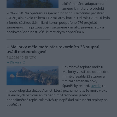
akčního plánu adaptace na
změnu klimatu pro období
2026–2030. Na opatření z Operačního fondu životního prostředí
(OPŽP) alokovalo celkem 11,2 miliardy korun. Od roku 2021 už bylo
z fondu částkou 8,6 miliard korun podpořeno 776 projektů
zaměřených na přizpůsobení se změně klimatu, prevenci rizik a
posilování odolnosti vůči klimatickým dopadům.
U Mallorky mělo moře přes rekordních 33 stupňů,
uvádí meteorologové
7.8.2026 10:45 (
ČTK
)
Diskuse: 2
Povrchová teplota moře u
Mallorky ve středu odpoledne
mírně přesáhla 33 stupňů a
tím zaznamenala nový
španělský rekord.
Uvedla
to
meteorologická služba Aemet, která poznamenala, že moře v okolí
Baleárských ostrovů a v západním Středomoří je letos
nadprůměrně teplé, což ovlivňuje například také noční teploty na
pobřeží.