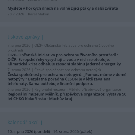
Myslete v horkých dnech na volně žijící ptáky a další zvířata
28.7.2026 | Karel Makoň
tiskové zprávy
7. srpna 2026 |
OIŽP- Občanská iniciativa pro ochranu životního
prostředí
OIŽP- Občanská iniciativa pro ochranu životního prostředí :
OIŽP: Evropské řeky vysychají a voda v nich se otepluje:
Klimatická krize odhaluje zásadní slabinu jaderné energetiky
7. srpna 2026 |
Česká společnost pro ochranu netopýrů
Česká společnost pro ochranu netopýrů: „Pomoc, máme v domě
netopýry!“ Bezplatná poradna ČESON je v létě zavalena
telefonáty. Sama potřebuje finanční podporu.
6. srpna 2026 |
Regionální muzeum Mělník, příspěvková organizace
Regionální muzeum Mělník, příspěvková organizace: Výstava 50
let CHKO Kokořínsko - Máchův kraj
kalendář akcí
10. srpna 2026 (pondělí) - 14. srpna 2026 (pátek)