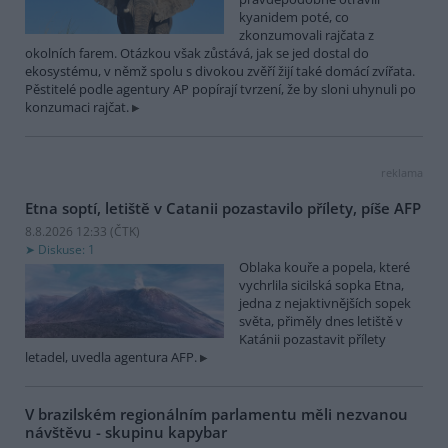
kyanidem poté, co
zkonzumovali rajčata z
okolních farem. Otázkou však zůstává, jak se jed dostal do
ekosystému, v němž spolu s divokou zvěří žijí také domácí zvířata.
Pěstitelé podle agentury AP popírají tvrzení, že by sloni uhynuli po
konzumaci rajčat.
reklama
Etna soptí, letiště v Catanii pozastavilo přílety, píše AFP
8.8.2026 12:33 (
ČTK
)
Diskuse: 1
Oblaka kouře a popela, které
vychrlila sicilská sopka Etna,
jedna z nejaktivnějších sopek
světa, přiměly dnes letiště v
Katánii pozastavit přílety
letadel, uvedla agentura AFP.
V brazilském regionálním parlamentu měli nezvanou
návštěvu - skupinu kapybar