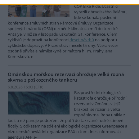
mezinárodní cyklistické štafety
COP Bike Ride. Účastníci
vyrazili z brazilského Belému,
kde se konala poslední
konference smluvních stran Rámcové úmluvy Organizace
spojených národů (OSN) o změně klimatu, a míří do turecké
Antalye, v níž se v listopadu uskuteční 31. konference. Cílem
cyklistů je dopravit na konferenci
deset návrhů
na podporu
cyklistické dopravy. V Praze stráví necelé tři dny. Včera večer
osobně přivítala náměstkyně primátora hl. m. Prahy Jana
Komrsková.
Ománskou mořskou rezervaci ohrožuje velká ropná
skvrna z poškozeného tankeru
6.8.2026 15:03 (
ČTK
)
Bezprostřední ekologická
katastrofa ohrožuje přírodní
rezervaci v Ománu, v jejíž
blízkosti se rozšířila velká
ropná skvrna. Ropa unikla z
lodi, u níž panuje podezření, že patří do takzvané ruské stínové
flotily. S odkazem na sdělení ekologické organizace Greenpeace a
nizozemské nevládní organizace PAX o tom dnes informovala
agentura AFP.