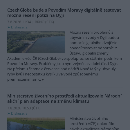
CzechGlobe bude s Povodím Moravy digitálně testovat
možná řešení potíží na Dyji
7.8.2026 11:34 | BRNO (
ČTK
)
Diskuse: 2
Možná řešení problémů s
ubýváním vody v Dyji budou
pomocí digitálního dvojčete
povodí testovat odborníci z
Ústavu globální změny
Akademie věd ČR (CzechGlobe) ve spolupráci se státním podnikem
Povodím Moravy. Problémy jsou nyní zejména v dolní části Dyje.
Na přelomu června a července pod nádrží Nové Mlýny uhynuly
ryby kvůli nedostatku kyslíku ve vodě způsobenému
přemnožením sinic.
Ministerstvo životního prostředí aktualizovalo Národní
akční plán adaptace na změnu klimatu
7.8.2026 10:53 (
ČTK
)
Diskuse: 8
Ministerstvo životního
prostředí (MŽP) dokončilo
návrh aktualizace Národního