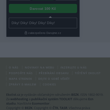
O NÁS
NOVINKY NA WEBU
INZERUJTE U NÁS
PODPOŘTE NÁS
PŘEBÍRÁNÍ OBSAHU
TIŠTĚNÝ EKOLIST
MAPA STRÁNEK
DEJTE O SOBĚ VĚDĚT
ZPRÁVY E-MAILEM
COOKIES
Ekolist.cz
je vydáván občanským sdružením
BEZK
. ISSN 1802-9019.
Za
webhosting
a
publikační systém TOOLKIT
děkujeme
Ecn
studiu
. Navštivte
Ecomonitor
.
Copyright ©
BEZK
. Copyright ©
ČTK
,
TASR
. Všechna práva