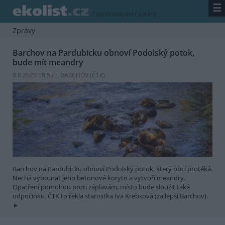
☰
/
zpravodajství
/
zprávy
Zprávy
Barchov na Pardubicku obnoví Podolský potok,
bude mít meandry
8.8.2026 18:53 | BARCHOV (
ČTK
)
Barchov na Pardubicku obnoví Podolský potok, který obcí protéká.
Nechá vybourat jeho betonové koryto a vytvoří meandry.
Opatření pomohou proti záplavám, místo bude sloužit také
odpočinku. ČTK to řekla starostka Iva Krebsová (za lepší Barchov).