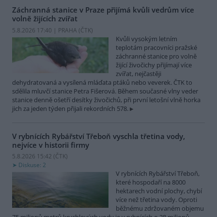
Záchranná stanice v Praze přijímá kvůli vedrům více
volně žijících zvířat
5.8.2026 17:40 | PRAHA (
ČTK
)
Kvůli vysokým letním
teplotám pracovníci pražské
záchranné stanice pro volně
žijící živočichy přijímají více
zvířat, nejčastěji
dehydratovaná a vysílená mláďata ptáků nebo veverek. ČTK to
sdělila mluvčí stanice Petra Fišerová. Během současné vlny veder
stanice denně ošetří desítky živočichů, při první letošní vlně horka
jich za jeden týden přijali rekordních 578.
V rybnících Rybářství Třeboň vyschla třetina vody,
nejvíce v historii firmy
5.8.2026 15:42 (
ČTK
)
Diskuse: 2
V rybnících Rybářství Třeboň,
které hospodaří na 8000
hektarech vodní plochy, chybí
více než třetina vody. Oproti
běžnému zdržovaném objemu