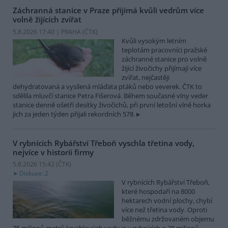
Záchranná stanice v Praze přijímá kvůli vedrům více
volně žijících zvířat
5.8.2026 17:40 | PRAHA (
ČTK
)
Kvůli vysokým letním
teplotám pracovníci pražské
záchranné stanice pro volně
žijící živočichy přijímají více
zvířat, nejčastěji
dehydratovaná a vysílená mláďata ptáků nebo veverek. ČTK to
sdělila mluvčí stanice Petra Fišerová. Během současné vlny veder
stanice denně ošetří desítky živočichů, při první letošní vlně horka
jich za jeden týden přijali rekordních 578.
V rybnících Rybářství Třeboň vyschla třetina vody,
nejvíce v historii firmy
5.8.2026 15:42 (
ČTK
)
Diskuse: 2
V rybnících Rybářství Třeboň,
které hospodaří na 8000
hektarech vodní plochy, chybí
více než třetina vody. Oproti
běžnému zdržovaném objemu