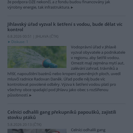
že podpora OZE nekončí, a z fondu budou financovány jak
výrobny energie, tak infrastruktura.
Jihlavský úřad vyzval k šetření s vodou, bude dělat víc
kontrol
6.8.2026 00:51 | JIHLAVA (
ČTK
)
Diskuse: 1
Vodoprávní úřad v Jihlavě
vyzval obyvatele a podnikatele
v regionu, aby šetřili vodou.
Omezit mají zejména mytí aut,
zalévání zahrad, trávníků a
hřišť, napouštění bazénů nebo kropení zpevněných ploch, uvedl
mluvčí radnice Radovan Daněk. Úřad podle něj bude víc
kontrolovat povolené odběry. Výzva k šetření vodou platí pro
všechny obce spadající pod Jihlavu jako obec s rozšířenou
působností.
Celníci odhalili gang překupníků papoušků, zajistili
stovku ptáků
5.8.2026 20:13 (
ČTK
)
Celníci odhalili gang