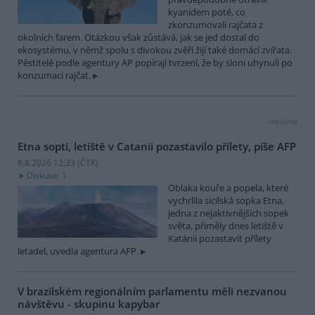
kyanidem poté, co
zkonzumovali rajčata z
okolních farem. Otázkou však zůstává, jak se jed dostal do
ekosystému, v němž spolu s divokou zvěří žijí také domácí zvířata.
Pěstitelé podle agentury AP popírají tvrzení, že by sloni uhynuli po
konzumaci rajčat.
reklama
Etna soptí, letiště v Catanii pozastavilo přílety, píše AFP
8.8.2026 12:33 (
ČTK
)
Diskuse: 1
Oblaka kouře a popela, které
vychrlila sicilská sopka Etna,
jedna z nejaktivnějších sopek
světa, přiměly dnes letiště v
Katánii pozastavit přílety
letadel, uvedla agentura AFP.
V brazilském regionálním parlamentu měli nezvanou
návštěvu - skupinu kapybar