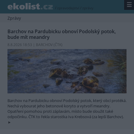
☰
/
zpravodajství
/
zprávy
Zprávy
Barchov na Pardubicku obnoví Podolský potok,
bude mít meandry
8.8.2026 18:53 | BARCHOV (
ČTK
)
Barchov na Pardubicku obnoví Podolský potok, který obcí protéká.
Nechá vybourat jeho betonové koryto a vytvoří meandry.
Opatření pomohou proti záplavám, místo bude sloužit také
odpočinku. ČTK to řekla starostka Iva Krebsová (za lepší Barchov).