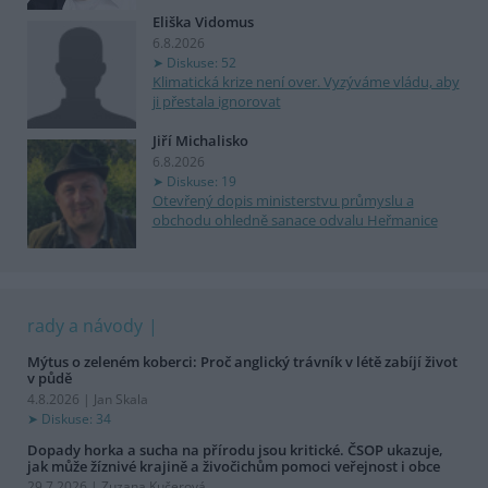
Eliška Vidomus
6.8.2026
Diskuse: 52
Klimatická krize není over. Vyzýváme vládu, aby
ji přestala ignorovat
Jiří Michalisko
6.8.2026
Diskuse: 19
Otevřený dopis ministerstvu průmyslu a
obchodu ohledně sanace odvalu Heřmanice
rady a návody
Mýtus o zeleném koberci: Proč anglický trávník v létě zabíjí život
v půdě
4.8.2026 | Jan Skala
Diskuse: 34
Dopady horka a sucha na přírodu jsou kritické. ČSOP ukazuje,
jak může žíznivé krajině a živočichům pomoci veřejnost i obce
29.7.2026 | Zuzana Kučerová