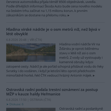
července automobilka přijala téměř 8500 objednávek, uvedla.
Podle dřívějších informací Škoda Auto bude cena nového modelu
na českém trhu začínat na 1,15 milionu korun, k prvním
zákazníkům se dostane na přelomu roku.
Hladina vírské nádrže je o osm metrů níž, než bývá v
létě obvyklé
6.8.2026 20:48 | VÍR (
ČTK
)
Hladina vodní nádrže Vír na
Žďársku je oproti běžnému
stavu v létě níž asi o osm
metrů. Z vody už vystoupaly i
kamenné obruby kdysi
zatopené cesty. Nádrž je ale pořád schopná přidávat vodu do řeky
Svratky i do vodáren, i když je letošní léto oproti předchozím
mimořádně horké, řekl ČTK vedoucí hrázný Antonín Hájek.
Ostravská radní podala trestní oznámení za postup
MŽP v kauze haldy Heřmanice
6.8.2026 17:50 | OSTRAVA (
ČTK
)
Diskuse: 6
Ostravská radní a poslankyně