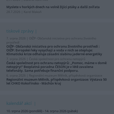
Myslete v horkých dnech na volně žijící ptáky a další zvířata
28.7.2026 | Karel Makoň
tiskové zprávy
7. srpna 2026 |
OIŽP- Občanská iniciativa pro ochranu životního
prostředí
OIŽP- Občanská iniciativa pro ochranu životního prostředí :
OIŽP: Evropské řeky vysychají a voda v nich se otepluje:
Klimatická krize odhaluje zásadní slabinu jaderné energetiky
7. srpna 2026 |
Česká společnost pro ochranu netopýrů
Česká společnost pro ochranu netopýrů: „Pomoc, máme v domě
netopýry!“ Bezplatná poradna ČESON je v létě zavalena
telefonáty. Sama potřebuje finanční podporu.
6. srpna 2026 |
Regionální muzeum Mělník, příspěvková organizace
Regionální muzeum Mělník, příspěvková organizace: Výstava 50
let CHKO Kokořínsko - Máchův kraj
kalendář akcí
10. srpna 2026 (pondělí) - 14. srpna 2026 (pátek)