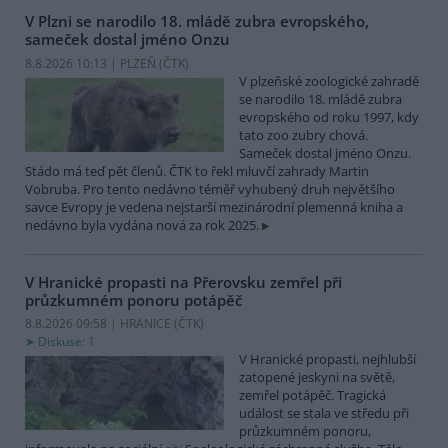
V Plzni se narodilo 18. mládě zubra evropského,
sameček dostal jméno Onzu
8.8.2026 10:13 | PLZEŇ (
ČTK
)
V plzeňské zoologické zahradě
se narodilo 18. mládě zubra
evropského od roku 1997, kdy
tato zoo zubry chová.
Sameček dostal jméno Onzu.
Stádo má teď pět členů. ČTK to řekl mluvčí zahrady Martin
Vobruba. Pro tento nedávno téměř vyhubený druh největšího
savce Evropy je vedena nejstarší mezinárodní plemenná kniha a
nedávno byla vydána nová za rok 2025.
V Hranické propasti na Přerovsku zemřel při
průzkumném ponoru potápěč
8.8.2026 09:58 | HRANICE (
ČTK
)
Diskuse: 1
V Hranické propasti, nejhlubší
zatopené jeskyni na světě,
zemřel potápěč. Tragická
událost se stala ve středu při
průzkumném ponoru,