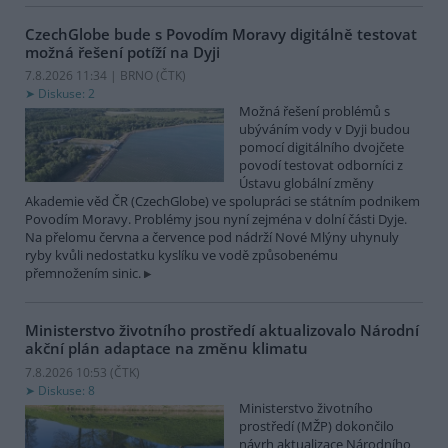
CzechGlobe bude s Povodím Moravy digitálně testovat
možná řešení potíží na Dyji
7.8.2026 11:34 | BRNO (
ČTK
)
Diskuse: 2
Možná řešení problémů s
ubýváním vody v Dyji budou
pomocí digitálního dvojčete
povodí testovat odborníci z
Ústavu globální změny
Akademie věd ČR (CzechGlobe) ve spolupráci se státním podnikem
Povodím Moravy. Problémy jsou nyní zejména v dolní části Dyje.
Na přelomu června a července pod nádrží Nové Mlýny uhynuly
ryby kvůli nedostatku kyslíku ve vodě způsobenému
přemnožením sinic.
Ministerstvo životního prostředí aktualizovalo Národní
akční plán adaptace na změnu klimatu
7.8.2026 10:53 (
ČTK
)
Diskuse: 8
Ministerstvo životního
prostředí (MŽP) dokončilo
návrh aktualizace Národního