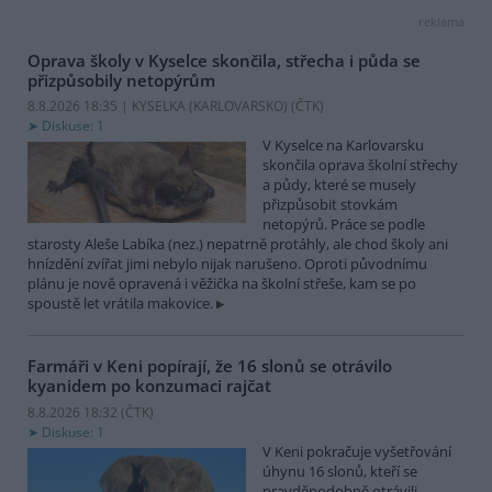
reklama
Oprava školy v Kyselce skončila, střecha i půda se
přizpůsobily netopýrům
8.8.2026 18:35 | KYSELKA (KARLOVARSKO) (
ČTK
)
Diskuse: 1
V Kyselce na Karlovarsku
skončila oprava školní střechy
a půdy, které se musely
přizpůsobit stovkám
netopýrů. Práce se podle
starosty Aleše Labíka (nez.) nepatrně protáhly, ale chod školy ani
hnízdění zvířat jimi nebylo nijak narušeno. Oproti původnímu
plánu je nově opravená i věžička na školní střeše, kam se po
spoustě let vrátila makovice.
Farmáři v Keni popírají, že 16 slonů se otrávilo
kyanidem po konzumaci rajčat
8.8.2026 18:32 (
ČTK
)
Diskuse: 1
V Keni pokračuje vyšetřování
úhynu 16 slonů, kteří se
pravděpodobně otrávili