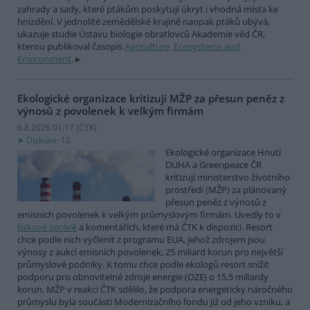
zahrady a sady, které ptákům poskytují úkryt i vhodná místa ke
hnízdění. V jednolité zemědělské krajině naopak ptáků ubývá,
ukazuje studie Ústavu biologie obratlovců Akademie věd ČR,
kterou publikoval časopis
Agriculture, Ecosystems and
Environment
.
Ekologické organizace kritizují MŽP za přesun peněz z
výnosů z povolenek k velkým firmám
6.8.2026 01:17 (
ČTK
)
Diskuse: 12
Ekologické organizace Hnutí
DUHA a Greenpeace ČR
kritizují ministerstvo životního
prostředí (MŽP) za plánovaný
přesun peněz z výnosů z
emisních povolenek k velkým průmyslovým firmám. Uvedly to v
tiskové zprávě
a komentářích, které má ČTK k dispozici. Resort
chce podle nich vyčlenit z programu EUA, jehož zdrojem jsou
výnosy z aukcí emisních povolenek, 25 miliard korun pro největší
průmyslové podniky. K tomu chce podle ekologů resort snížit
podporu pro obnovitelné zdroje energie (OZE) o 15,5 miliardy
korun. MŽP v reakci ČTK sdělilo, že podpora energeticky náročného
průmyslu byla součástí Modernizačního fondu již od jeho vzniku, a