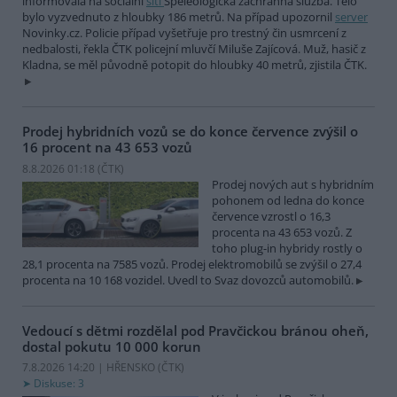
informovala na sociální
síti
Speleologická záchranná služba. Tělo
bylo vyzvednuto z hloubky 186 metrů. Na případ upozornil
server
Novinky.cz. Policie případ vyšetřuje pro trestný čin usmrcení z
nedbalosti, řekla ČTK policejní mluvčí Miluše Zajícová. Muž, hasič z
Kladna, se měl původně potopit do hloubky 40 metrů, zjistila ČTK.
Prodej hybridních vozů se do konce července zvýšil o
16 procent na 43 653 vozů
8.8.2026 01:18 (
ČTK
)
Prodej nových aut s hybridním
pohonem od ledna do konce
července vzrostl o 16,3
procenta na 43 653 vozů. Z
toho plug-in hybridy rostly o
28,1 procenta na 7585 vozů. Prodej elektromobilů se zvýšil o 27,4
procenta na 10 168 vozidel. Uvedl to Svaz dovozců automobilů.
Vedoucí s dětmi rozdělal pod Pravčickou bránou oheň,
dostal pokutu 10 000 korun
7.8.2026 14:20 | HŘENSKO (
ČTK
)
Diskuse: 3