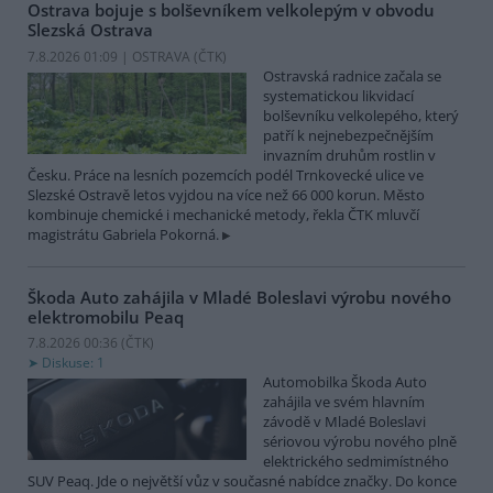
Ostrava bojuje s bolševníkem velkolepým v obvodu
Slezská Ostrava
7.8.2026 01:09 | OSTRAVA (
ČTK
)
Ostravská radnice začala se
systematickou likvidací
bolševníku velkolepého, který
patří k nejnebezpečnějším
invazním druhům rostlin v
Česku. Práce na lesních pozemcích podél Trnkovecké ulice ve
Slezské Ostravě letos vyjdou na více než 66 000 korun. Město
kombinuje chemické i mechanické metody, řekla ČTK mluvčí
magistrátu Gabriela Pokorná.
Škoda Auto zahájila v Mladé Boleslavi výrobu nového
elektromobilu Peaq
7.8.2026 00:36 (
ČTK
)
Diskuse: 1
Automobilka Škoda Auto
zahájila ve svém hlavním
závodě v Mladé Boleslavi
sériovou výrobu nového plně
elektrického sedmimístného
SUV Peaq. Jde o největší vůz v současné nabídce značky. Do konce