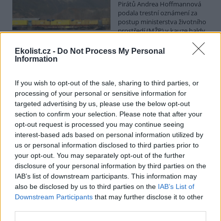
Pirátů Andrea Hoffmannová
podala trestní oznámení za
postup ministerstva životního
prostředí (MŽP) v kauze haldy
Heřmanice. Vyplývá to ze zprávy, kterou ČTK poskytla Česká
pirátská strana. Požaduje, aby policie prověřila okolnosti odebrání
Ekolist.cz -
Do Not Process My Personal
případu České inspekci životního prostředí (ČIŽP) a zastavení řízení.
Information
Hoffmannová ČTK sdělila, že trestní oznámení podala proti dosud
přesně nezjištěným osobám působícím na MŽP a ČIŽP, případně
If you wish to opt-out of the sale, sharing to third parties, or
dalším osobám, jejichž účast na popsaném postupu může být
zjištěna prověřováním. Stanovisko MŽP a ČIŽP ČTK shání.
processing of your personal or sensitive information for
targeted advertising by us, please use the below opt-out
section to confirm your selection. Please note that after your
Ředitelé odborů i mluvčí se z ČIŽP rozhodli odejít z
opt-out request is processed you may continue seeing
vlastní vůle, řekl Straka
interest-based ads based on personal information utilized by
6.8.2026 15:22 (
ČTK
)
us or personal information disclosed to third parties prior to
Diskuse: 1
your opt-out. You may separately opt-out of the further
Ředitel odboru vnitřních
disclosure of your personal information by third parties on the
služeb Matěj Mrlina, vedoucí
IAB’s list of downstream participants. This information may
služebního úřadu Oldřich
Jarolím a tisková mluvčí Miriam
also be disclosed by us to third parties on the
IAB’s List of
Loužecká končí na České
Downstream Participants
that may further disclose it to other
inspekci životního prostředí (ČIŽP) z vlastní iniciativy. Na dotaz ČTK
third parties.
to napsal nový ředitel inspekce Pavel Straka (za Motoristy). O jejich