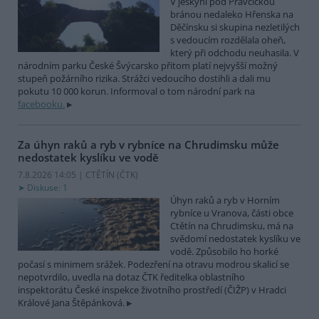
V jeskyni pod Pravčickou
bránou nedaleko Hřenska na
Děčínsku si skupina nezletilých
s vedoucím rozdělala oheň,
který při odchodu neuhasila. V
národním parku České Švýcarsko přitom platí nejvyšší možný
stupeň požárního rizika. Strážci vedoucího dostihli a dali mu
pokutu 10 000 korun. Informoval o tom národní park na
facebooku.
Za úhyn raků a ryb v rybníce na Chrudimsku může
nedostatek kyslíku ve vodě
7.8.2026 14:05 | CTĚTÍN (
ČTK
)
Diskuse: 1
Úhyn raků a ryb v Horním
rybníce u Vranova, části obce
Ctětín na Chrudimsku, má na
svědomí nedostatek kyslíku ve
vodě. Způsobilo ho horké
počasí s minimem srážek. Podezření na otravu modrou skalicí se
nepotvrdilo, uvedla na dotaz ČTK ředitelka oblastního
inspektorátu České inspekce životního prostředí (ČIŽP) v Hradci
Králové Jana Štěpánková.