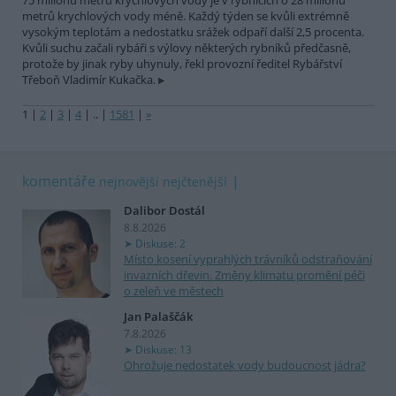
75 milionů metrů krychlových vody je v rybnících o 28 milionů
metrů krychlových vody méně. Každý týden se kvůli extrémně
vysokým teplotám a nedostatku srážek odpaří další 2,5 procenta.
Kvůli suchu začali rybáři s výlovy některých rybníků předčasně,
protože by jinak ryby uhynuly, řekl provozní ředitel Rybářství
Třeboň Vladimír Kukačka.
1
|
2
|
3
|
4
|
..
|
1581
|
»
komentáře
nejnovější
nejčtenější
Dalibor Dostál
8.8.2026
Diskuse: 2
Místo kosení vyprahlých trávníků odstraňování
invazních dřevin. Změny klimatu promění péči
o zeleň ve městech
Jan Palaščák
7.8.2026
Diskuse: 13
Ohrožuje nedostatek vody budoucnost jádra?