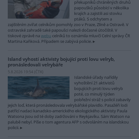
překupníků chráněných druhů
papoušků působící v několika
krajích a zajistili asi stovku
ptáků. S odchytem a
zajištěním zvířat celníkům pomohly zoo v Praze, Zlíně a Ostravě. V
ostravské zahradě také papoušci nalezli dočasné útočiště. V
tiskové zprávě na
webu
celníků to oznámila mluvčí Celní správy ČR
Martina Kaňková. Případem se zabývá policie.
Island vyhostí aktivisty bojující proti lovu velryb,
pronásledovali velrybáře
5.8.2026 19:54 (
ČTK
)
Islandské úřady nařídily
vyhoštění 21 aktivistů
bojujících proti lovu velryb
poté, co minulý týden
pobřežní stráž s policií zabavily
jejich loď, která pronásledovala velrybářské plavidlo. Pasažéři lodi
patřící nadaci kanadsko-amerického ekologického aktivisty Paula
Watsona jsou od té doby zadržováni v Reykjavíku. Sám Watson na
palubě nebyl. Píše o tom agentura AFP s odvoláním na islandskou
policii.