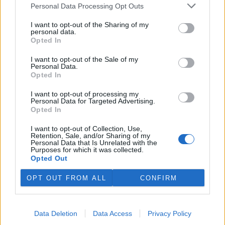
plánovaných odchodech
informovaly
v pondělí Seznam Zprávy.
Personal Data Processing Opt Outs
Podle něj tak končí dva z pěti ředitelů odborů na ČIŽP.
I want to opt-out of the Sharing of my
personal data.
Veterináři v horku ošetřují více zvířat, ohrožení jsou psi
Opted In
se zploštělým čumákem
6.8.2026 15:15 (
ČTK
)
I want to opt-out of the Sale of my
Personal Data.
Veterináři v současných
Opted In
vedrech ošetřují více zvířat.
Mezi nejrizikovější skupiny
I want to opt-out of processing my
podle nich patří plemena psů s
Personal Data for Targeted Advertising.
krátkou lebkou a zploštělým
Opted In
čumákem, jako jsou například mopsi nebo buldočci, starší jedinci a
zvířata se srdečním onemocněním. Jejich majitelé pro ně
I want to opt-out of Collection, Use,
vyhledávají veterinární ošetření nejčastěji kvůli přehřátí organismu,
Retention, Sale, and/or Sharing of my
dehydrataci nebo kolapsu. ČTK to sdělila viceprezidentka Komory
Personal Data that Is Unrelated with the
veterinárních lékařů ČR Kateřina Valdhans.
Purposes for which it was collected.
Opted Out
Do Prahy dorazili jezdci cyklistické štafety, míří na
OPT OUT FROM ALL
CONFIRM
konferenci o klimatu
6.8.2026 15:08 | PRAHA (
ČTK
)
Diskuse: 2
Data Deletion
Data Access
Privacy Policy
Do Prahy dnes dorazili jezdci