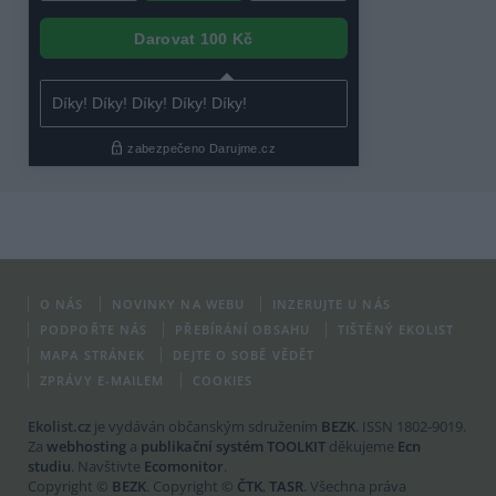
O NÁS
NOVINKY NA WEBU
INZERUJTE U NÁS
PODPOŘTE NÁS
PŘEBÍRÁNÍ OBSAHU
TIŠTĚNÝ EKOLIST
MAPA STRÁNEK
DEJTE O SOBĚ VĚDĚT
ZPRÁVY E-MAILEM
COOKIES
Ekolist.cz
je vydáván občanským sdružením
BEZK
. ISSN 1802-9019.
Za
webhosting
a
publikační systém TOOLKIT
děkujeme
Ecn
studiu
. Navštivte
Ecomonitor
.
Copyright ©
BEZK
. Copyright ©
ČTK
,
TASR
. Všechna práva