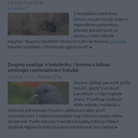
8.8.2026 11:40 (
ČTK
)
Diskuse: 1
V brazilském státě Mato
Grosso museli minulý týden v
regionálním parlamentu
přerušit jednání poté, co
budovy vniklo několik
kapybar. Skupina největších hlodavců světa do budovy
vstoupila
hlavním vchodem, informovala agentura AP.
Znojmo uvažuje o holubníku i krmivu s látkou
omezující rozmnožování holubů
8.8.2026 11:31 | ZNOJMO (
ČTK
)
Znojmo zjišťuje, jak snížit počty
holubů, jejichž trus škodí
památkám a trápí majitele
domů. Prověřuje možnost
zřídit městský holubník a
možnost přikrmování holubů s přídavkem látky proti
rozmnožování. S oběma metodami mají různá evropská města
zkušenosti. Podle starosty Františka Koudely (ODS) je třeba k
úspěšné regulaci holubí populace kombinovat více metod.