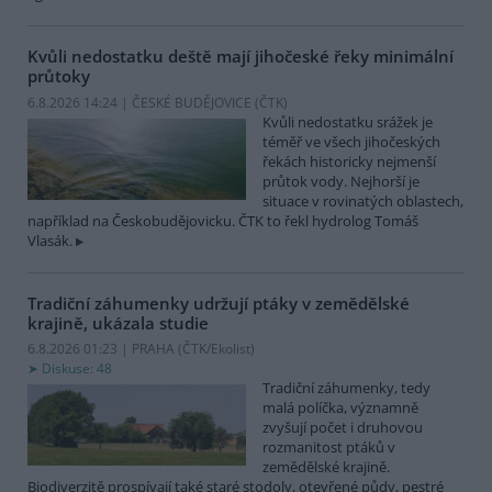
Kvůli nedostatku deště mají jihočeské řeky minimální
průtoky
6.8.2026 14:24 | ČESKÉ BUDĚJOVICE (
ČTK
)
Kvůli nedostatku srážek je
téměř ve všech jihočeských
řekách historicky nejmenší
průtok vody. Nejhorší je
situace v rovinatých oblastech,
například na Českobudějovicku. ČTK to řekl hydrolog Tomáš
Vlasák.
Tradiční záhumenky udržují ptáky v zemědělské
krajině, ukázala studie
6.8.2026 01:23 | PRAHA (
ČTK/Ekolist
)
Diskuse: 48
Tradiční záhumenky, tedy
malá políčka, významně
zvyšují počet i druhovou
rozmanitost ptáků v
zemědělské krajině.
Biodiverzitě prospívají také staré stodoly, otevřené půdy, pestré