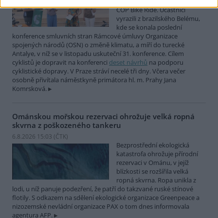
mezinárodní cyklistické štafety
COP Bike Ride. Účastníci
vyrazili z brazilského Belému,
kde se konala poslední
konference smluvních stran Rámcové úmluvy Organizace
spojených národů (OSN) o změně klimatu, a míří do turecké
Antalye, v níž se v listopadu uskuteční 31. konference. Cílem
cyklistů je dopravit na konferenci
deset návrhů
na podporu
cyklistické dopravy. V Praze stráví necelé tři dny. Včera večer
osobně přivítala náměstkyně primátora hl. m. Prahy Jana
Komrsková.
Ománskou mořskou rezervaci ohrožuje velká ropná
skvrna z poškozeného tankeru
6.8.2026 15:03 (
ČTK
)
Bezprostřední ekologická
katastrofa ohrožuje přírodní
rezervaci v Ománu, v jejíž
blízkosti se rozšířila velká
ropná skvrna. Ropa unikla z
lodi, u níž panuje podezření, že patří do takzvané ruské stínové
flotily. S odkazem na sdělení ekologické organizace Greenpeace a
nizozemské nevládní organizace PAX o tom dnes informovala
agentura AFP.