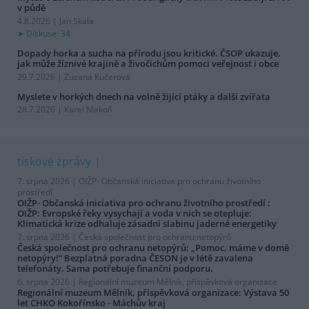
v půdě
4.8.2026 | Jan Skala
Diskuse: 34
Dopady horka a sucha na přírodu jsou kritické. ČSOP ukazuje,
jak může žíznivé krajině a živočichům pomoci veřejnost i obce
29.7.2026 | Zuzana Kučerová
Myslete v horkých dnech na volně žijící ptáky a další zvířata
28.7.2026 | Karel Makoň
tiskové zprávy
7. srpna 2026 |
OIŽP- Občanská iniciativa pro ochranu životního
prostředí
OIŽP- Občanská iniciativa pro ochranu životního prostředí :
OIŽP: Evropské řeky vysychají a voda v nich se otepluje:
Klimatická krize odhaluje zásadní slabinu jaderné energetiky
7. srpna 2026 |
Česká společnost pro ochranu netopýrů
Česká společnost pro ochranu netopýrů: „Pomoc, máme v domě
netopýry!“ Bezplatná poradna ČESON je v létě zavalena
telefonáty. Sama potřebuje finanční podporu.
6. srpna 2026 |
Regionální muzeum Mělník, příspěvková organizace
Regionální muzeum Mělník, příspěvková organizace: Výstava 50
let CHKO Kokořínsko - Máchův kraj