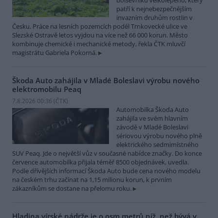
bolševníku velkolepého, který
patří k nejnebezpečnějším
invazním druhům rostlin v
Česku. Práce na lesních pozemcích podél Trnkovecké ulice ve
Slezské Ostravě letos vyjdou na více než 66 000 korun. Město
kombinuje chemické i mechanické metody, řekla ČTK mluvčí
magistrátu Gabriela Pokorná.
Škoda Auto zahájila v Mladé Boleslavi výrobu nového
elektromobilu Peaq
7.8.2026 00:36 (
ČTK
)
Automobilka Škoda Auto
zahájila ve svém hlavním
závodě v Mladé Boleslavi
sériovou výrobu nového plně
elektrického sedmimístného
SUV Peaq. Jde o největší vůz v současné nabídce značky. Do konce
července automobilka přijala téměř 8500 objednávek, uvedla.
Podle dřívějších informací Škoda Auto bude cena nového modelu
na českém trhu začínat na 1,15 milionu korun, k prvním
zákazníkům se dostane na přelomu roku.
Hladina vírské nádrže je o osm metrů níž, než bývá v