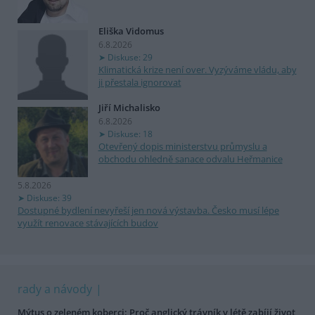
Eliška Vidomus
6.8.2026
Diskuse: 29
Klimatická krize není over. Vyzýváme vládu, aby
ji přestala ignorovat
Jiří Michalisko
6.8.2026
Diskuse: 18
Otevřený dopis ministerstvu průmyslu a
obchodu ohledně sanace odvalu Heřmanice
5.8.2026
Diskuse: 39
Dostupné bydlení nevyřeší jen nová výstavba. Česko musí lépe
využít renovace stávajících budov
rady a návody
Mýtus o zeleném koberci: Proč anglický trávník v létě zabíjí život