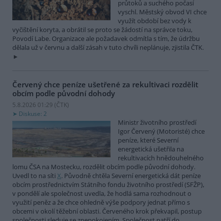
průtoků a suchého počasí
vyschl. Městský obvod VI chce
využít období bez vody k
vyčištění koryta, a obrátil se proto se žádostí na správce toku,
Povodí Labe. Organizace ale požadavek odmítla s tím, že údržbu
dělala už v červnu a další zásah v tuto chvíli neplánuje, zjistila ČTK.
Červený chce peníze ušetřené za rekultivaci rozdělit
obcím podle původní dohody
5.8.2026 01:29 (
ČTK
)
Diskuse: 2
Ministr životního prostředí
Igor Červený (Motoristé) chce
peníze, které Severní
energetická ušetřila na
rekultivacích hnědouhelného
lomu ČSA na Mostecku, rozdělit obcím podle původní dohody.
Uvedl to na síti
X
. Původně chtěla Severní energetická dát peníze
obcím prostřednictvím Státního fondu životního prostředí (SFŽP),
v pondělí ale společnost uvedla, že hodlá sama rozhodnout o
využití peněz a že chce ohledně výše podpory jednat přímo s
obcemi v okolí těžební oblasti. Červeného krok překvapil, postup
společnosti sleduje se znepokojením. Společnost patří do