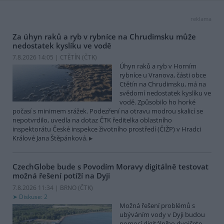
reklama
Za úhyn raků a ryb v rybníce na Chrudimsku může
nedostatek kyslíku ve vodě
7.8.2026 14:05 | CTĚTÍN (
ČTK
)
Úhyn raků a ryb v Horním
rybníce u Vranova, části obce
Ctětín na Chrudimsku, má na
svědomí nedostatek kyslíku ve
vodě. Způsobilo ho horké
počasí s minimem srážek. Podezření na otravu modrou skalicí se
nepotvrdilo, uvedla na dotaz ČTK ředitelka oblastního
inspektorátu České inspekce životního prostředí (ČIŽP) v Hradci
Králové Jana Štěpánková.
CzechGlobe bude s Povodím Moravy digitálně testovat
možná řešení potíží na Dyji
7.8.2026 11:34 | BRNO (
ČTK
)
Diskuse: 2
Možná řešení problémů s
ubýváním vody v Dyji budou
pomocí digitálního dvojčete