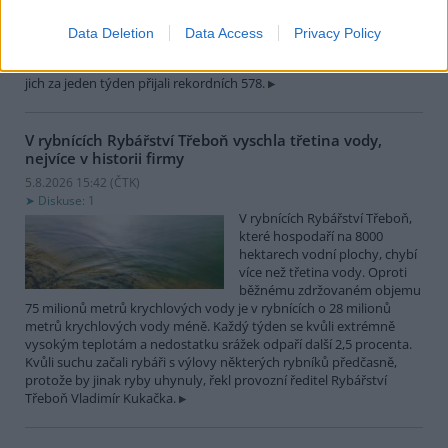
zvířat, nejčastěji
dehydratovaná a vysílená mláďata ptáků nebo veverek. ČTK to
Data Deletion
Data Access
Privacy Policy
sdělila mluvčí stanice Petra Fišerová. Během současné vlny veder
stanice denně ošetří desítky živočichů, při první letošní vlně horka
jich za jeden týden přijali rekordních 578.
V rybnících Rybářství Třeboň vyschla třetina vody,
nejvíce v historii firmy
5.8.2026 15:42 (
ČTK
)
Diskuse: 1
V rybnících Rybářství Třeboň,
které hospodaří na 8000
hektarech vodní plochy, chybí
více než třetina vody. Oproti
běžnému zdržovaném objemu
75 milionů metrů krychlových vody je v rybnících o 28 milionů
metrů krychlových vody méně. Každý týden se kvůli extrémně
vysokým teplotám a nedostatku srážek odpaří další 2,5 procenta.
Kvůli suchu začali rybáři s výlovy některých rybníků předčasně,
protože by jinak ryby uhynuly, řekl provozní ředitel Rybářství
Třeboň Vladimír Kukačka.