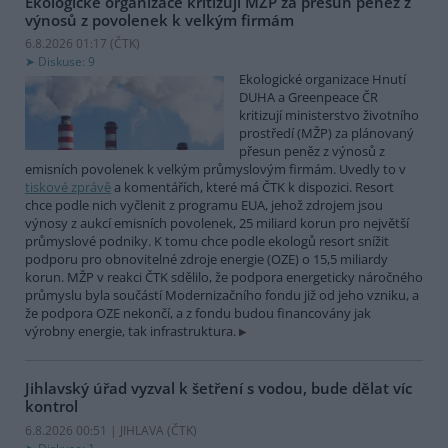
Ekologické organizace kritizují MŽP za přesun peněz z
výnosů z povolenek k velkým firmám
6.8.2026 01:17 (
ČTK
)
Diskuse: 9
Ekologické organizace Hnutí
DUHA a Greenpeace ČR
kritizují ministerstvo životního
prostředí (MŽP) za plánovaný
přesun peněz z výnosů z
emisních povolenek k velkým průmyslovým firmám. Uvedly to v
tiskové zprávě
a komentářích, které má ČTK k dispozici. Resort
chce podle nich vyčlenit z programu EUA, jehož zdrojem jsou
výnosy z aukcí emisních povolenek, 25 miliard korun pro největší
průmyslové podniky. K tomu chce podle ekologů resort snížit
podporu pro obnovitelné zdroje energie (OZE) o 15,5 miliardy
korun. MŽP v reakci ČTK sdělilo, že podpora energeticky náročného
průmyslu byla součástí Modernizačního fondu již od jeho vzniku, a
že podpora OZE nekončí, a z fondu budou financovány jak
výrobny energie, tak infrastruktura.
Jihlavský úřad vyzval k šetření s vodou, bude dělat víc
kontrol
6.8.2026 00:51 | JIHLAVA (
ČTK
)