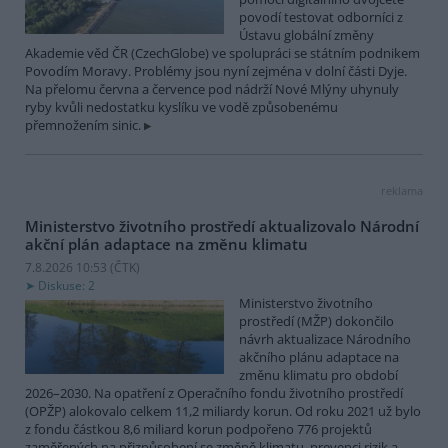
povodí testovat odborníci z
Ústavu globální změny
Akademie věd ČR (CzechGlobe) ve spolupráci se státním podnikem
Povodím Moravy. Problémy jsou nyní zejména v dolní části Dyje.
Na přelomu června a července pod nádrží Nové Mlýny uhynuly
ryby kvůli nedostatku kyslíku ve vodě způsobenému
přemnožením sinic.
reklama
Ministerstvo životního prostředí aktualizovalo Národní
akční plán adaptace na změnu klimatu
7.8.2026 10:53 (
ČTK
)
Diskuse: 2
Ministerstvo životního
prostředí (MŽP) dokončilo
návrh aktualizace Národního
akčního plánu adaptace na
změnu klimatu pro období
2026–2030. Na opatření z Operačního fondu životního prostředí
(OPŽP) alokovalo celkem 11,2 miliardy korun. Od roku 2021 už bylo
z fondu částkou 8,6 miliard korun podpořeno 776 projektů
zaměřených na přizpůsobení se změně klimatu, prevenci rizik a