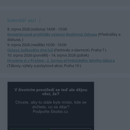
kalendář akcí
8. srpna 2026 (sobota) 14:00 - 15:00
Komentované prohlídky výstavy Rostlinná Odysea
(Přednášky a
diskuse, )
9. srpna 2026 (neděle) 10:00 - 16:00
Oslava Světového dne lvů
(Festivaly a slavnosti, Praha 7 )
10. srpna 2026 (pondělí) - 14. srpna 2026 (pátek)
Hrajeme si v Pralese - 2. turnus příměstského letního tábora
(Tábory, výlety a pobytové akce, Praha 19 )