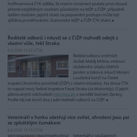
Hoffmannová ČTK sdělila, že trestní oznámení podala proti dosud
přesně nezjištěným osobám působícím na MŽP a ČIŽP, případně
dalším osobám, jejichž účast na popsaném postupu může být
zjištěna prověřováním. Stanovisko MŽP a ČIŽP ČTK shání.
Ředitelé odborů i mluvčí se z ČIŽP rozhodli odejít z
vlastní vůle, řekl Straka
6.8.2026 15:22 (
ČTK
)
Ředitel odboru vnitřních
služeb Matěj Mrlina, vedoucí
služebního úřadu Oldřich
Jarolím a tisková mluvčí Miriam
Loužecká končí na České
inspekci životního prostředí (ČIŽP) z vlastní iniciativy. Na dotaz ČTK
to napsal nový ředitel inspekce Pavel Straka (za Motoristy). O jejich
plánovaných odchodech
informovaly
v pondělí Seznam Zprávy.
Podle něj tak končí dva z pěti ředitelů odborů na ČIŽP.
Veterináři v horku ošetřují více zvířat, ohrožení jsou psi
se zploštělým čumákem
6.8.2026 15:15 (
ČTK
)
Veterináři v současných