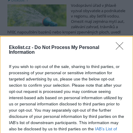
Diskuse: 1
Vodoprávní úřad v Jihlavě
vyzval obyvatele a podnikatele
v regionu, aby šetřili vodou.
Omezit mají zejména mytí aut,
zalévání zahrad, trávníků a
hřišť, napouštění bazénů nebo kropení zpevněných ploch, uvedl
mluvčí radnice Radovan Daněk. Úřad podle něj bude víc
kontrolovat povolené odběry. Výzva k šetření vodou platí pro
Ekolist.cz -
Do Not Process My Personal
všechny obce spadající pod Jihlavu jako obec s rozšířenou
Information
působností.
If you wish to opt-out of the sale, sharing to third parties, or
Celníci odhalili gang překupníků papoušků, zajistili
processing of your personal or sensitive information for
stovku ptáků
targeted advertising by us, please use the below opt-out
5.8.2026 20:13 (
ČTK
)
section to confirm your selection. Please note that after your
Celníci odhalili gang
opt-out request is processed you may continue seeing
překupníků chráněných druhů
interest-based ads based on personal information utilized by
papoušků působící v několika
krajích a zajistili asi stovku
us or personal information disclosed to third parties prior to
ptáků. S odchytem a
your opt-out. You may separately opt-out of the further
zajištěním zvířat celníkům pomohly zoo v Praze, Zlíně a Ostravě. V
disclosure of your personal information by third parties on the
ostravské zahradě také papoušci nalezli dočasné útočiště. V
IAB’s list of downstream participants. This information may
tiskové zprávě na
webu
celníků to oznámila mluvčí Celní správy ČR
also be disclosed by us to third parties on the
IAB’s List of
Martina Kaňková. Případem se zabývá policie.