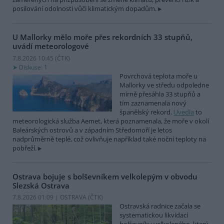
posilování odolnosti vůči klimatickým dopadům.
U Mallorky mělo moře přes rekordních 33 stupňů,
uvádí meteorologové
7.8.2026 10:45 (
ČTK
)
Diskuse: 1
Povrchová teplota moře u
Mallorky ve středu odpoledne
mírně přesáhla 33 stupňů a
tím zaznamenala nový
španělský rekord.
Uvedla
to
meteorologická služba Aemet, která poznamenala, že moře v okolí
Baleárských ostrovů a v západním Středomoří je letos
nadprůměrně teplé, což ovlivňuje například také noční teploty na
pobřeží.
Ostrava bojuje s bolševníkem velkolepým v obvodu
Slezská Ostrava
7.8.2026 01:09 | OSTRAVA (
ČTK
)
Ostravská radnice začala se
systematickou likvidací