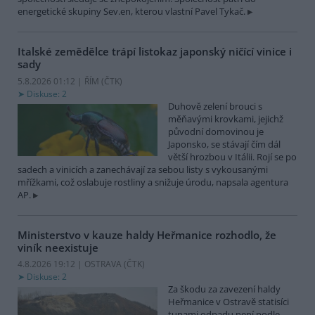
energetické skupiny Sev.en, kterou vlastní Pavel Tykač.
Italské zemědělce trápí listokaz japonský ničící vinice i
sady
5.8.2026 01:12 | ŘÍM (
ČTK
)
Diskuse: 2
Duhově zelení brouci s
měňavými krovkami, jejichž
původní domovinou je
Japonsko, se stávají čím dál
větší hrozbou v Itálii. Rojí se po
sadech a vinicích a zanechávají za sebou listy s vykousanými
mřížkami, což oslabuje rostliny a snižuje úrodu, napsala agentura
AP.
Ministerstvo v kauze haldy Heřmanice rozhodlo, že
viník neexistuje
4.8.2026 19:12 | OSTRAVA (
ČTK
)
Diskuse: 2
Za škodu za zavezení haldy
Heřmanice v Ostravě statisíci
tunami odpadu není podle