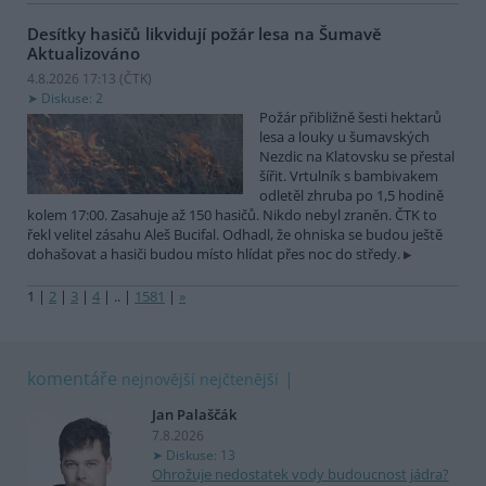
Desítky hasičů likvidují požár lesa na Šumavě
Aktualizováno
4.8.2026 17:13 (
ČTK
)
Diskuse: 2
Požár přibližně šesti hektarů
lesa a louky u šumavských
Nezdic na Klatovsku se přestal
šířit. Vrtulník s bambivakem
odletěl zhruba po 1,5 hodině
kolem 17:00. Zasahuje až 150 hasičů. Nikdo nebyl zraněn. ČTK to
řekl velitel zásahu Aleš Bucifal. Odhadl, že ohniska se budou ještě
dohašovat a hasiči budou místo hlídat přes noc do středy.
1
|
2
|
3
|
4
|
..
|
1581
|
»
komentáře
nejnovější
nejčtenější
Jan Palaščák
7.8.2026
Diskuse: 13
Ohrožuje nedostatek vody budoucnost jádra?