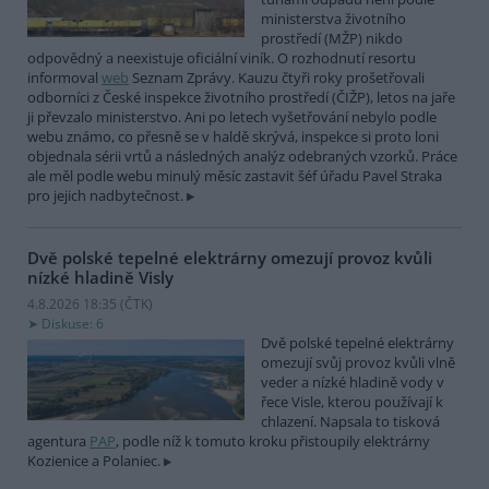
ministerstva životního
prostředí (MŽP) nikdo
odpovědný a neexistuje oficiální viník. O rozhodnutí resortu
informoval
web
Seznam Zprávy. Kauzu čtyři roky prošetřovali
odborníci z České inspekce životního prostředí (ČIŽP), letos na jaře
ji převzalo ministerstvo. Ani po letech vyšetřování nebylo podle
webu známo, co přesně se v haldě skrývá, inspekce si proto loni
objednala sérii vrtů a následných analýz odebraných vzorků. Práce
ale měl podle webu minulý měsíc zastavit šéf úřadu Pavel Straka
pro jejich nadbytečnost.
Dvě polské tepelné elektrárny omezují provoz kvůli
nízké hladině Visly
4.8.2026 18:35 (
ČTK
)
Diskuse: 6
Dvě polské tepelné elektrárny
omezují svůj provoz kvůli vlně
veder a nízké hladině vody v
řece Visle, kterou používají k
chlazení. Napsala to tisková
agentura
PAP
, podle níž k tomuto kroku přistoupily elektrárny
Kozienice a Polaniec.