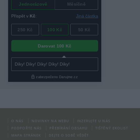
O NÁS
NOVINKY NA WEBU
INZERUJTE U NÁS
PODPOŘTE NÁS
PŘEBÍRÁNÍ OBSAHU
TIŠTĚNÝ EKOLIST
MAPA STRÁNEK
DEJTE O SOBĚ VĚDĚT