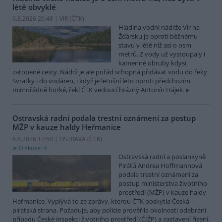
létě obvyklé
6.8.2026 20:48 | VÍR (
ČTK
)
Hladina vodní nádrže Vír na
Žďársku je oproti běžnému
stavu v létě níž asi o osm
metrů. Z vody už vystoupaly i
kamenné obruby kdysi
zatopené cesty. Nádrž je ale pořád schopná přidávat vodu do řeky
Svratky i do vodáren, i když je letošní léto oproti předchozím
mimořádně horké, řekl ČTK vedoucí hrázný Antonín Hájek.
Ostravská radní podala trestní oznámení za postup
MŽP v kauze haldy Heřmanice
6.8.2026 17:50 | OSTRAVA (
ČTK
)
Diskuse: 4
Ostravská radní a poslankyně
Pirátů Andrea Hoffmannová
podala trestní oznámení za
postup ministerstva životního
prostředí (MŽP) v kauze haldy
Heřmanice. Vyplývá to ze zprávy, kterou ČTK poskytla Česká
pirátská strana. Požaduje, aby policie prověřila okolnosti odebrání
případu České inspekci životního prostředí (ČIŽP) a zastavení řízení.