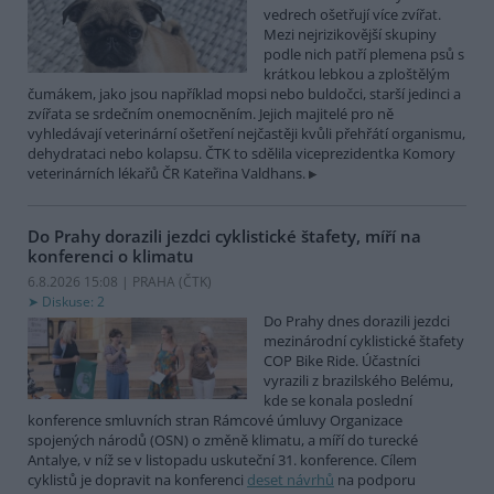
vedrech ošetřují více zvířat.
Mezi nejrizikovější skupiny
podle nich patří plemena psů s
krátkou lebkou a zploštělým
čumákem, jako jsou například mopsi nebo buldočci, starší jedinci a
zvířata se srdečním onemocněním. Jejich majitelé pro ně
vyhledávají veterinární ošetření nejčastěji kvůli přehřátí organismu,
dehydrataci nebo kolapsu. ČTK to sdělila viceprezidentka Komory
veterinárních lékařů ČR Kateřina Valdhans.
Do Prahy dorazili jezdci cyklistické štafety, míří na
konferenci o klimatu
6.8.2026 15:08 | PRAHA (
ČTK
)
Diskuse: 2
Do Prahy dnes dorazili jezdci
mezinárodní cyklistické štafety
COP Bike Ride. Účastníci
vyrazili z brazilského Belému,
kde se konala poslední
konference smluvních stran Rámcové úmluvy Organizace
spojených národů (OSN) o změně klimatu, a míří do turecké
Antalye, v níž se v listopadu uskuteční 31. konference. Cílem
cyklistů je dopravit na konferenci
deset návrhů
na podporu