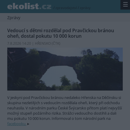
☰
/
zpravodajství
/
zprávy
Zprávy
Vedoucí s dětmi rozdělal pod Pravčickou bránou
oheň, dostal pokutu 10 000 korun
7.8.2026 14:20 | HŘENSKO (
ČTK
)
V jeskyni pod Pravčickou bránou nedaleko Hřenska na Děčínsku si
skupina nezletilých s vedoucím rozdělala oheň, který při odchodu
neuhasila. V národním parku České Švýcarsko přitom platí nejvyšší
možný stupeň požárního rizika. Strážci vedoucího dostihli a dali
mu pokutu 10 000 korun. Informoval o tom národní park na
facebooku.