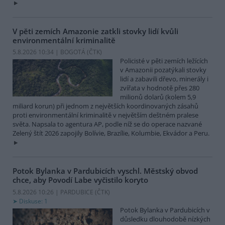
V pěti zemích Amazonie zatkli stovky lidí kvůli
environmentální kriminalitě
5.8.2026 10:34 | BOGOTÁ (
ČTK
)
Policisté v pěti zemích ležících
v Amazonii pozatýkali stovky
lidí a zabavili dřevo, minerály i
zvířata v hodnotě přes 280
milionů dolarů (kolem 5,9
miliard korun) při jednom z největších koordinovaných zásahů
proti environmentální kriminalitě v největším deštném pralese
světa. Napsala to agentura AP, podle níž se do operace nazvané
Zelený štít 2026 zapojily Bolívie, Brazílie, Kolumbie, Ekvádor a Peru.
Potok Bylanka v Pardubicích vyschl. Městský obvod
chce, aby Povodí Labe vyčistilo koryto
5.8.2026 10:26 | PARDUBICE (
ČTK
)
Diskuse: 1
Potok Bylanka v Pardubicích v
důsledku dlouhodobě nízkých