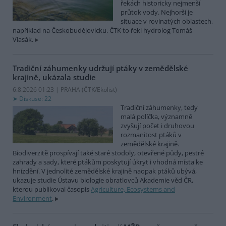
řekách historicky nejmenší
průtok vody. Nejhorší je
situace v rovinatých oblastech,
například na Českobudějovicku. ČTK to řekl hydrolog Tomáš
Vlasák.
Tradiční záhumenky udržují ptáky v zemědělské
krajině, ukázala studie
6.8.2026 01:23 | PRAHA (
ČTK/Ekolist
)
Diskuse: 22
Tradiční záhumenky, tedy
malá políčka, významně
zvyšují počet i druhovou
rozmanitost ptáků v
zemědělské krajině.
Biodiverzitě prospívají také staré stodoly, otevřené půdy, pestré
zahrady a sady, které ptákům poskytují úkryt i vhodná místa ke
hnízdění. V jednolité zemědělské krajině naopak ptáků ubývá,
ukazuje studie Ústavu biologie obratlovců Akademie věd ČR,
kterou publikoval časopis
Agriculture, Ecosystems and
Environment
.