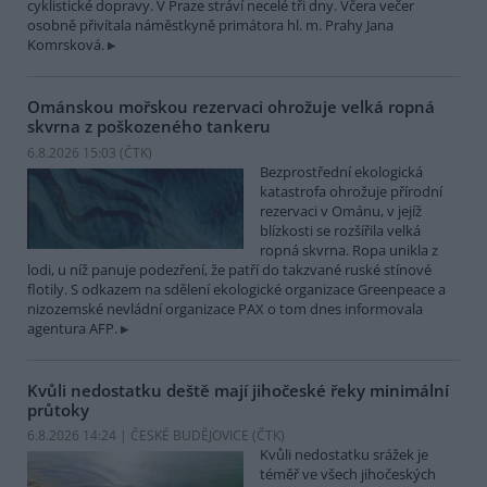
cyklistické dopravy. V Praze stráví necelé tři dny. Včera večer
osobně přivítala náměstkyně primátora hl. m. Prahy Jana
Komrsková.
Ománskou mořskou rezervaci ohrožuje velká ropná
skvrna z poškozeného tankeru
6.8.2026 15:03 (
ČTK
)
Bezprostřední ekologická
katastrofa ohrožuje přírodní
rezervaci v Ománu, v jejíž
blízkosti se rozšířila velká
ropná skvrna. Ropa unikla z
lodi, u níž panuje podezření, že patří do takzvané ruské stínové
flotily. S odkazem na sdělení ekologické organizace Greenpeace a
nizozemské nevládní organizace PAX o tom dnes informovala
agentura AFP.
Kvůli nedostatku deště mají jihočeské řeky minimální
průtoky
6.8.2026 14:24 | ČESKÉ BUDĚJOVICE (
ČTK
)
Kvůli nedostatku srážek je
téměř ve všech jihočeských