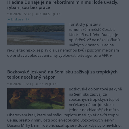
Hladina Dunaje je na rekordním minimu; lodě uvázly,
rybáři jsou bez práce
5.8.2026 15:37 | BUKUREŠŤ (
ČTK
)
Diskuse: 17
Turistický přístav v
rumunském městě Corabia,
které leží na břehu Dunaje, je
opuštěný. Až na několik člunů
uvázlých v řasách. Hladina
řeky je tak nízko, že plavidla už nemohou kvůli písčitým mělčinám
do přístavu vplouvat ani z něj vyplouvat, píše agentura AFP.
Bozkovské jeskyně na Semilsku zažívají za tropických
teplot nečekaný nápor
5.8.2026 11:20 | BOZKOV (
ČTK
)
Bozkovské dolomitové jeskyně
na Semilsku zažívají za
současných tropických teplot
nečekaný nápor. Jde sice o
jedno z nejchladnějších míst v
Libereckém kraji, které má stálou teplotu mezi 7,5 až devíti stupni
Celsia, přesto v minulosti podle vedoucího Bozkovských jeskyní
Dušana Milky k nim lidé přicházeli spíše v době, když bylo nevlídno.