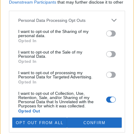
Downstream Participants
that may further disclose it to other
third parties.
Island vyhostí aktivisty bojující proti lovu velryb,
pronásledovali velrybáře
Personal Data Processing Opt Outs
5.8.2026 19:54 (
ČTK
)
I want to opt-out of the Sharing of my
Islandské úřady nařídily
personal data.
vyhoštění 21 aktivistů
Opted In
bojujících proti lovu velryb
poté, co minulý týden
I want to opt-out of the Sale of my
pobřežní stráž s policií zabavily
Personal Data.
jejich loď, která pronásledovala velrybářské plavidlo. Pasažéři lodi
Opted In
patřící nadaci kanadsko-amerického ekologického aktivisty Paula
Watsona jsou od té doby zadržováni v Reykjavíku. Sám Watson na
I want to opt-out of processing my
palubě nebyl. Píše o tom agentura AFP s odvoláním na islandskou
Personal Data for Targeted Advertising.
policii.
Opted In
I want to opt-out of Collection, Use,
Záchranná stanice v Praze přijímá kvůli vedrům více
Retention, Sale, and/or Sharing of my
Personal Data that Is Unrelated with the
volně žijících zvířat
Purposes for which it was collected.
5.8.2026 17:40 | PRAHA (
ČTK
)
Opted Out
Kvůli vysokým letním
teplotám pracovníci pražské
OPT OUT FROM ALL
CONFIRM
záchranné stanice pro volně
žijící živočichy přijímají více