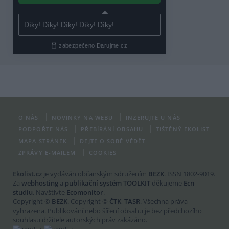
O NÁS
NOVINKY NA WEBU
INZERUJTE U NÁS
PODPOŘTE NÁS
PŘEBÍRÁNÍ OBSAHU
TIŠTĚNÝ EKOLIST
MAPA STRÁNEK
DEJTE O SOBĚ VĚDĚT
ZPRÁVY E-MAILEM
COOKIES
Ekolist.cz
je vydáván občanským sdružením
BEZK
. ISSN 1802-9019.
Za
webhosting
a
publikační systém TOOLKIT
děkujeme
Ecn
studiu
. Navštivte
Ecomonitor
.
Copyright ©
BEZK
. Copyright ©
ČTK
,
TASR
. Všechna práva
vyhrazena. Publikování nebo šíření obsahu je bez předchozího
souhlasu držitele autorských práv zakázáno.