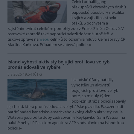
Celníci odhalili gang
překupníků chráněných druhů
papoušků působící v několika
krajích a zajistili asi stovku
ptáků. S odchytem a
zajištěním zvířat celníkům pomohly zoo v Praze, Zlíně a Ostravě. V
ostravské zahradě také papoušci nalezli dočasné útočiště. V
tiskové zprávě na
webu
celníků to oznámila mluvčí Celní správy ČR
Martina Kaňková. Případem se zabývá policie.
Island vyhostí aktivisty bojující proti lovu velryb,
pronásledovali velrybáře
5.8.2026 19:54 (
ČTK
)
Islandské úřady nařídily
vyhoštění 21 aktivistů
bojujících proti lovu velryb
poté, co minulý týden
pobřežní stráž s policií zabavily
jejich loď, která pronásledovala velrybářské plavidlo. Pasažéři lodi
patřící nadaci kanadsko-amerického ekologického aktivisty Paula
Watsona jsou od té doby zadržováni v Reykjavíku. Sám Watson na
palubě nebyl. Píše o tom agentura AFP s odvoláním na islandskou
policii.