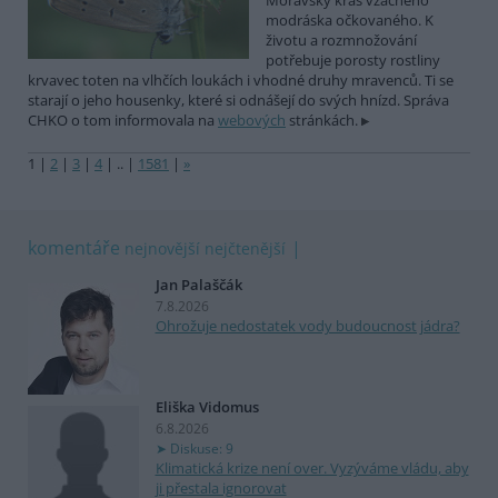
Moravský kras vzácného
modráska očkovaného. K
životu a rozmnožování
potřebuje porosty rostliny
krvavec toten na vlhčích loukách i vhodné druhy mravenců. Ti se
starají o jeho housenky, které si odnášejí do svých hnízd. Správa
CHKO o tom informovala na
webových
stránkách.
1
|
2
|
3
|
4
|
..
|
1581
|
»
komentáře
nejnovější
nejčtenější
Jan Palaščák
7.8.2026
Ohrožuje nedostatek vody budoucnost jádra?
Eliška Vidomus
6.8.2026
Diskuse: 9
Klimatická krize není over. Vyzýváme vládu, aby
ji přestala ignorovat