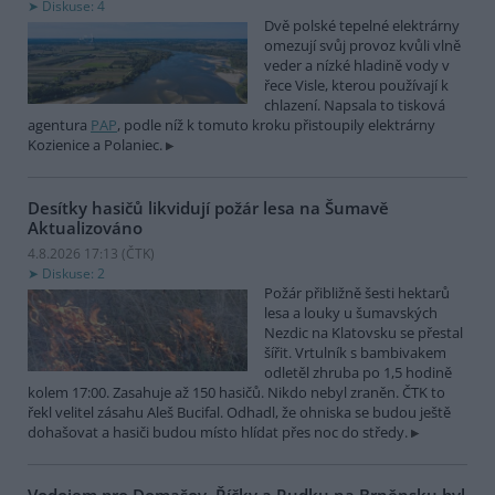
Diskuse: 4
Dvě polské tepelné elektrárny
omezují svůj provoz kvůli vlně
veder a nízké hladině vody v
řece Visle, kterou používají k
chlazení. Napsala to tisková
agentura
PAP
, podle níž k tomuto kroku přistoupily elektrárny
Kozienice a Polaniec.
Desítky hasičů likvidují požár lesa na Šumavě
Aktualizováno
4.8.2026 17:13 (
ČTK
)
Diskuse: 2
Požár přibližně šesti hektarů
lesa a louky u šumavských
Nezdic na Klatovsku se přestal
šířit. Vrtulník s bambivakem
odletěl zhruba po 1,5 hodině
kolem 17:00. Zasahuje až 150 hasičů. Nikdo nebyl zraněn. ČTK to
řekl velitel zásahu Aleš Bucifal. Odhadl, že ohniska se budou ještě
dohašovat a hasiči budou místo hlídat přes noc do středy.