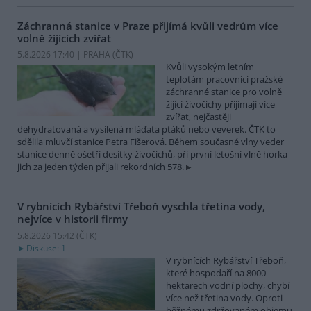
Záchranná stanice v Praze přijímá kvůli vedrům více
volně žijících zvířat
5.8.2026 17:40 | PRAHA (
ČTK
)
Kvůli vysokým letním
teplotám pracovníci pražské
záchranné stanice pro volně
žijící živočichy přijímají více
zvířat, nejčastěji
dehydratovaná a vysílená mláďata ptáků nebo veverek. ČTK to
sdělila mluvčí stanice Petra Fišerová. Během současné vlny veder
stanice denně ošetří desítky živočichů, při první letošní vlně horka
jich za jeden týden přijali rekordních 578.
V rybnících Rybářství Třeboň vyschla třetina vody,
nejvíce v historii firmy
5.8.2026 15:42 (
ČTK
)
Diskuse: 1
V rybnících Rybářství Třeboň,
které hospodaří na 8000
hektarech vodní plochy, chybí
více než třetina vody. Oproti
běžnému zdržovaném objemu