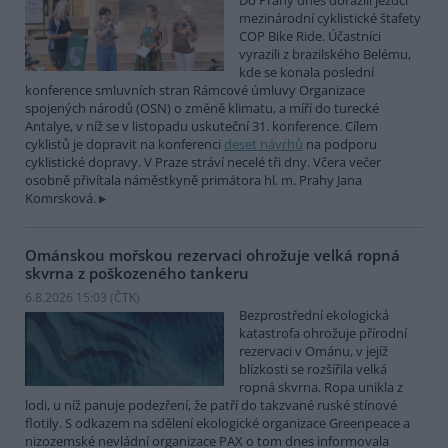
Do Prahy dnes dorazili jezdci
mezinárodní cyklistické štafety
COP Bike Ride. Účastníci
vyrazili z brazilského Belému,
kde se konala poslední
konference smluvních stran Rámcové úmluvy Organizace
spojených národů (OSN) o změně klimatu, a míří do turecké
Antalye, v níž se v listopadu uskuteční 31. konference. Cílem
cyklistů je dopravit na konferenci
deset návrhů
na podporu
cyklistické dopravy. V Praze stráví necelé tři dny. Včera večer
osobně přivítala náměstkyně primátora hl. m. Prahy Jana
Komrsková.
Ománskou mořskou rezervaci ohrožuje velká ropná
skvrna z poškozeného tankeru
6.8.2026 15:03 (
ČTK
)
Bezprostřední ekologická
katastrofa ohrožuje přírodní
rezervaci v Ománu, v jejíž
blízkosti se rozšířila velká
ropná skvrna. Ropa unikla z
lodi, u níž panuje podezření, že patří do takzvané ruské stínové
flotily. S odkazem na sdělení ekologické organizace Greenpeace a
nizozemské nevládní organizace PAX o tom dnes informovala