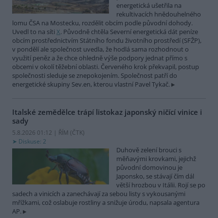
energetická ušetřila na
rekultivacích hnědouhelného
lomu ČSA na Mostecku, rozdělit obcím podle původní dohody.
Uvedl to na síti
X
. Původně chtěla Severní energetická dát peníze
obcím prostřednictvím Státního fondu životního prostředí (SFŽP),
v pondělí ale společnost uvedla, že hodlá sama rozhodnout o
využití peněz a že chce ohledně výše podpory jednat přímo s
obcemi v okolí těžební oblasti. Červeného krok překvapil, postup
společnosti sleduje se znepokojením. Společnost patří do
energetické skupiny Sev.en, kterou vlastní Pavel Tykač.
Italské zemědělce trápí listokaz japonský ničící vinice i
sady
5.8.2026 01:12 | ŘÍM (
ČTK
)
Diskuse: 2
Duhově zelení brouci s
měňavými krovkami, jejichž
původní domovinou je
Japonsko, se stávají čím dál
větší hrozbou v Itálii. Rojí se po
sadech a vinicích a zanechávají za sebou listy s vykousanými
mřížkami, což oslabuje rostliny a snižuje úrodu, napsala agentura
AP.