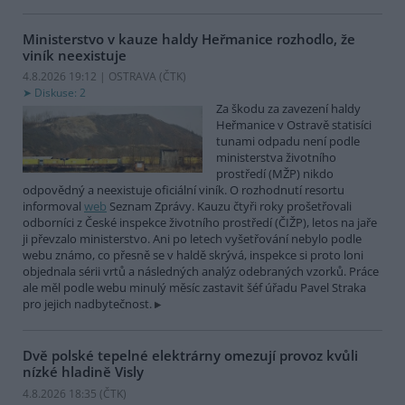
Ministerstvo v kauze haldy Heřmanice rozhodlo, že
viník neexistuje
4.8.2026 19:12 | OSTRAVA (
ČTK
)
Diskuse: 2
Za škodu za zavezení haldy
Heřmanice v Ostravě statisíci
tunami odpadu není podle
ministerstva životního
prostředí (MŽP) nikdo
odpovědný a neexistuje oficiální viník. O rozhodnutí resortu
informoval
web
Seznam Zprávy. Kauzu čtyři roky prošetřovali
odborníci z České inspekce životního prostředí (ČIŽP), letos na jaře
ji převzalo ministerstvo. Ani po letech vyšetřování nebylo podle
webu známo, co přesně se v haldě skrývá, inspekce si proto loni
objednala sérii vrtů a následných analýz odebraných vzorků. Práce
ale měl podle webu minulý měsíc zastavit šéf úřadu Pavel Straka
pro jejich nadbytečnost.
Dvě polské tepelné elektrárny omezují provoz kvůli
nízké hladině Visly
4.8.2026 18:35 (
ČTK
)