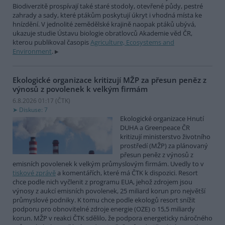
Biodiverzitě prospívají také staré stodoly, otevřené půdy, pestré
zahrady a sady, které ptákům poskytují úkryt i vhodná místa ke
hnízdění. V jednolité zemědělské krajině naopak ptáků ubývá,
ukazuje studie Ústavu biologie obratlovců Akademie věd ČR,
kterou publikoval časopis
Agriculture, Ecosystems and
Environment
.
Ekologické organizace kritizují MŽP za přesun peněz z
výnosů z povolenek k velkým firmám
6.8.2026 01:17 (
ČTK
)
Diskuse: 7
Ekologické organizace Hnutí
DUHA a Greenpeace ČR
kritizují ministerstvo životního
prostředí (MŽP) za plánovaný
přesun peněz z výnosů z
emisních povolenek k velkým průmyslovým firmám. Uvedly to v
tiskové zprávě
a komentářích, které má ČTK k dispozici. Resort
chce podle nich vyčlenit z programu EUA, jehož zdrojem jsou
výnosy z aukcí emisních povolenek, 25 miliard korun pro největší
průmyslové podniky. K tomu chce podle ekologů resort snížit
podporu pro obnovitelné zdroje energie (OZE) o 15,5 miliardy
korun. MŽP v reakci ČTK sdělilo, že podpora energeticky náročného