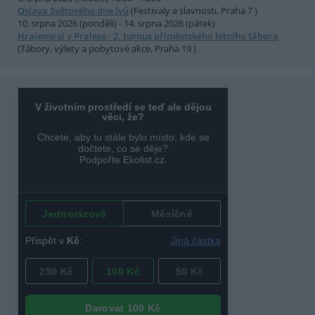
Oslava Světového dne lvů
(Festivaly a slavnosti, Praha 7 )
10. srpna 2026 (pondělí) - 14. srpna 2026 (pátek)
Hrajeme si v Pralese - 2. turnus příměstského letního tábora
(Tábory, výlety a pobytové akce, Praha 19 )