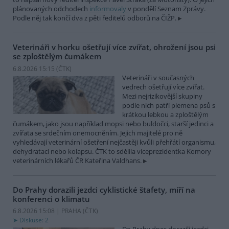
plánovaných odchodech
informovaly
v pondělí Seznam Zprávy.
Podle něj tak končí dva z pěti ředitelů odborů na ČIŽP.
Veterináři v horku ošetřují více zvířat, ohrožení jsou psi
se zploštělým čumákem
6.8.2026 15:15 (
ČTK
)
Veterináři v současných
vedrech ošetřují více zvířat.
Mezi nejrizikovější skupiny
podle nich patří plemena psů s
krátkou lebkou a zploštělým
čumákem, jako jsou například mopsi nebo buldočci, starší jedinci a
zvířata se srdečním onemocněním. Jejich majitelé pro ně
vyhledávají veterinární ošetření nejčastěji kvůli přehřátí organismu,
dehydrataci nebo kolapsu. ČTK to sdělila viceprezidentka Komory
veterinárních lékařů ČR Kateřina Valdhans.
Do Prahy dorazili jezdci cyklistické štafety, míří na
konferenci o klimatu
6.8.2026 15:08 | PRAHA (
ČTK
)
Diskuse: 2