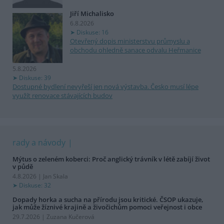
Jiří Michalisko
6.8.2026
Diskuse: 16
Otevřený dopis ministerstvu průmyslu a
obchodu ohledně sanace odvalu Heřmanice
5.8.2026
Diskuse: 39
Dostupné bydlení nevyřeší jen nová výstavba. Česko musí lépe
využít renovace stávajících budov
rady a návody
Mýtus o zeleném koberci: Proč anglický trávník v létě zabíjí život
v půdě
4.8.2026 | Jan Skala
Diskuse: 32
Dopady horka a sucha na přírodu jsou kritické. ČSOP ukazuje,
jak může žíznivé krajině a živočichům pomoci veřejnost i obce
29.7.2026 | Zuzana Kučerová