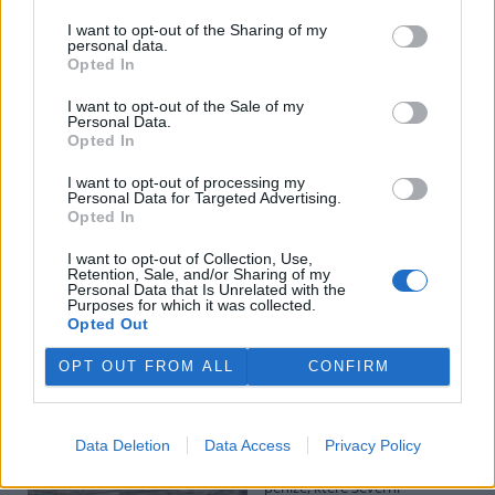
I want to opt-out of the Sharing of my
personal data.
Potok Bylanka v Pardubicích vyschl. Městský obvod
Opted In
chce, aby Povodí Labe vyčistilo koryto
5.8.2026 10:26 | PARDUBICE (
ČTK
)
I want to opt-out of the Sale of my
Diskuse: 1
Personal Data.
Potok Bylanka v Pardubicích v
Opted In
důsledku dlouhodobě nízkých
průtoků a suchého počasí
I want to opt-out of processing my
Personal Data for Targeted Advertising.
vyschl. Městský obvod VI chce
Opted In
využít období bez vody k
vyčištění koryta, a obrátil se proto se žádostí na správce toku,
I want to opt-out of Collection, Use,
Povodí Labe. Organizace ale požadavek odmítla s tím, že údržbu
Retention, Sale, and/or Sharing of my
dělala už v červnu a další zásah v tuto chvíli neplánuje, zjistila ČTK.
Personal Data that Is Unrelated with the
Purposes for which it was collected.
Opted Out
Červený chce peníze ušetřené za rekultivaci rozdělit
OPT OUT FROM ALL
CONFIRM
obcím podle původní dohody
5.8.2026 01:29 (
ČTK
)
Diskuse: 2
Data Deletion
Data Access
Privacy Policy
Ministr životního prostředí
Igor Červený (Motoristé) chce
peníze, které Severní