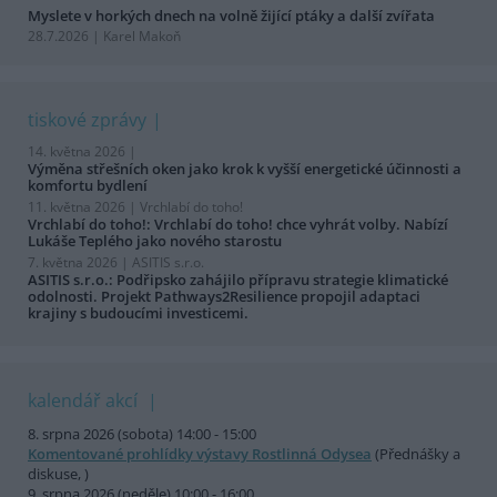
Myslete v horkých dnech na volně žijící ptáky a další zvířata
28.7.2026 | Karel Makoň
tiskové zprávy
14. května 2026 |
Výměna střešních oken jako krok k vyšší energetické účinnosti a
komfortu bydlení
11. května 2026 |
Vrchlabí do toho!
Vrchlabí do toho!: Vrchlabí do toho! chce vyhrát volby. Nabízí
Lukáše Teplého jako nového starostu
7. května 2026 |
ASITIS s.r.o.
ASITIS s.r.o.: Podřipsko zahájilo přípravu strategie klimatické
odolnosti. Projekt Pathways2Resilience propojil adaptaci
krajiny s budoucími investicemi.
kalendář akcí
8. srpna 2026 (sobota) 14:00 - 15:00
Komentované prohlídky výstavy Rostlinná Odysea
(Přednášky a
diskuse, )
9. srpna 2026 (neděle) 10:00 - 16:00