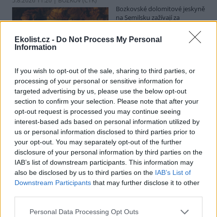
5.8.2026 11:20 | BOZKOV (
ČTK
)
Bozkovské dolomitové jeskyně
na Semilsku zažívají za
současných tropických teplot
nečekaný nápor. Jde sice o
Ekolist.cz -
Do Not Process My Personal
jedno z nejchladnějších míst v
Information
Libereckém kraji, které má stálou teplotu mezi 7,5 až devíti stupni
Celsia, přesto v minulosti podle vedoucího Bozkovských jeskyní
Dušana Milky k nim lidé přicházeli spíše v době, když bylo nevlídno.
If you wish to opt-out of the sale, sharing to third parties, or
processing of your personal or sensitive information for
targeted advertising by us, please use the below opt-out
section to confirm your selection. Please note that after your
V pěti zemích Amazonie zatkli stovky lidí kvůli
opt-out request is processed you may continue seeing
environmentální kriminalitě
interest-based ads based on personal information utilized by
5.8.2026 10:34 | BOGOTÁ (
ČTK
)
us or personal information disclosed to third parties prior to
Policisté v pěti zemích ležících
your opt-out. You may separately opt-out of the further
v Amazonii pozatýkali stovky
lidí a zabavili dřevo, minerály i
disclosure of your personal information by third parties on the
zvířata v hodnotě přes 280
IAB’s list of downstream participants. This information may
milionů dolarů (kolem 5,9
also be disclosed by us to third parties on the
IAB’s List of
miliard korun) při jednom z největších koordinovaných zásahů
Downstream Participants
that may further disclose it to other
proti environmentální kriminalitě v největším deštném pralese
third parties.
světa. Napsala to agentura AP, podle níž se do operace nazvané
Zelený štít 2026 zapojily Bolívie, Brazílie, Kolumbie, Ekvádor a Peru.
Personal Data Processing Opt Outs