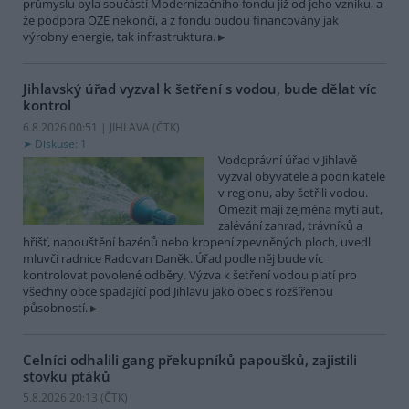
průmyslu byla součástí Modernizačního fondu již od jeho vzniku, a
že podpora OZE nekončí, a z fondu budou financovány jak
výrobny energie, tak infrastruktura.
Jihlavský úřad vyzval k šetření s vodou, bude dělat víc
kontrol
6.8.2026 00:51 | JIHLAVA (
ČTK
)
Diskuse: 1
Vodoprávní úřad v Jihlavě
vyzval obyvatele a podnikatele
v regionu, aby šetřili vodou.
Omezit mají zejména mytí aut,
zalévání zahrad, trávníků a
hřišť, napouštění bazénů nebo kropení zpevněných ploch, uvedl
mluvčí radnice Radovan Daněk. Úřad podle něj bude víc
kontrolovat povolené odběry. Výzva k šetření vodou platí pro
všechny obce spadající pod Jihlavu jako obec s rozšířenou
působností.
Celníci odhalili gang překupníků papoušků, zajistili
stovku ptáků
5.8.2026 20:13 (
ČTK
)