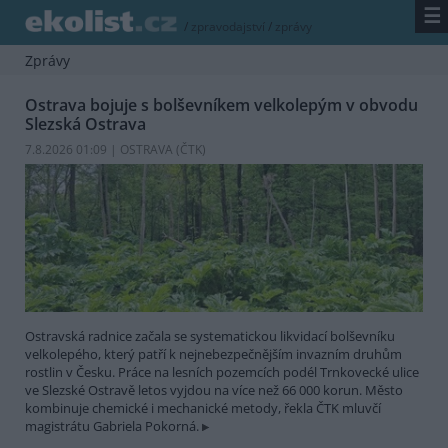
☰
/
zpravodajství
/
zprávy
Zprávy
Ostrava bojuje s bolševníkem velkolepým v obvodu
Slezská Ostrava
7.8.2026 01:09 | OSTRAVA (
ČTK
)
Ostravská radnice začala se systematickou likvidací bolševníku
velkolepého, který patří k nejnebezpečnějším invazním druhům
rostlin v Česku. Práce na lesních pozemcích podél Trnkovecké ulice
ve Slezské Ostravě letos vyjdou na více než 66 000 korun. Město
kombinuje chemické i mechanické metody, řekla ČTK mluvčí
magistrátu Gabriela Pokorná.