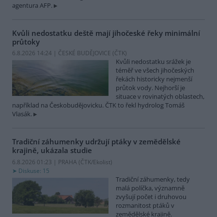
agentura AFP.
Kvůli nedostatku deště mají jihočeské řeky minimální
průtoky
6.8.2026 14:24 | ČESKÉ BUDĚJOVICE (
ČTK
)
Kvůli nedostatku srážek je
téměř ve všech jihočeských
řekách historicky nejmenší
průtok vody. Nejhorší je
situace v rovinatých oblastech,
například na Českobudějovicku. ČTK to řekl hydrolog Tomáš
Vlasák.
Tradiční záhumenky udržují ptáky v zemědělské
krajině, ukázala studie
6.8.2026 01:23 | PRAHA (
ČTK/Ekolist
)
Diskuse: 15
Tradiční záhumenky, tedy
malá políčka, významně
zvyšují počet i druhovou
rozmanitost ptáků v
zemědělské krajině.