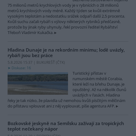
75 milionů metrů krychlových vody je v rybnících o 28 milionů
metrů krychlových vody méně. Každý týden se kvůli extrémně
vysokým teplotám a nedostatku srážek odpaří další 2,5 procenta.
Kvůli suchu začali rybáři s výlovy některých rybníků předčasně,
protože by jinak ryby uhynuly, řekl provozní ředitel Rybářství
Třeboň Vladimír Kukačka.
Hladina Dunaje je na rekordním minimu; lodě uvázly,
rybáři jsou bez práce
5.8.2026 15:37 | BUKUREŠŤ (
ČTK
)
Diskuse: 16
Turistický přístav v
rumunském městě Corabia,
které leží na břehu Dunaje, je
opuštěný. Až na několik člunů
uvázlých v řasách. Hladina
řeky je tak nízko, že plavidla už nemohou kvůli písčitým mělčinám
do přístavu vplouvat ani z něj vyplouvat, píše agentura AFP.
Bozkovské jeskyně na Semilsku zažívají za tropických
teplot nečekaný nápor