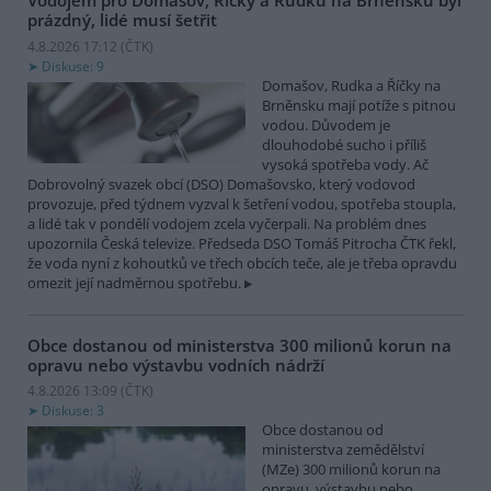
Vodojem pro Domašov, Říčky a Rudku na Brněnsku byl
prázdný, lidé musí šetřit
4.8.2026 17:12 (
ČTK
)
Diskuse: 9
Domašov, Rudka a Říčky na
Brněnsku mají potíže s pitnou
vodou. Důvodem je
dlouhodobé sucho i příliš
vysoká spotřeba vody. Ač
Dobrovolný svazek obcí (DSO) Domašovsko, který vodovod
provozuje, před týdnem vyzval k šetření vodou, spotřeba stoupla,
a lidé tak v pondělí vodojem zcela vyčerpali. Na problém dnes
upozornila Česká televize. Předseda DSO Tomáš Pitrocha ČTK řekl,
že voda nyní z kohoutků ve třech obcích teče, ale je třeba opravdu
omezit její nadměrnou spotřebu.
Obce dostanou od ministerstva 300 milionů korun na
opravu nebo výstavbu vodních nádrží
4.8.2026 13:09 (
ČTK
)
Diskuse: 3
Obce dostanou od
ministerstva zemědělství
(MZe) 300 milionů korun na
opravu, výstavbu nebo