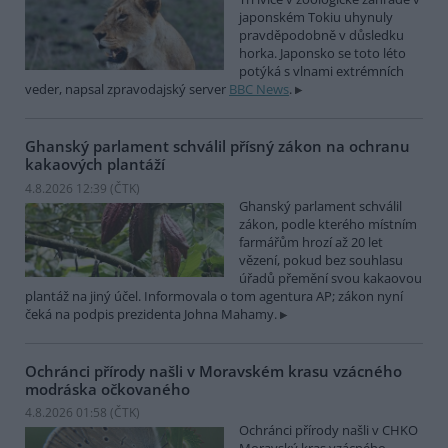
japonském Tokiu uhynuly
pravděpodobně v důsledku
horka. Japonsko se toto léto
potýká s vlnami extrémních
veder, napsal zpravodajský server
BBC News
.
Ghanský parlament schválil přísný zákon na ochranu
kakaových plantáží
4.8.2026 12:39 (
ČTK
)
Ghanský parlament schválil
zákon, podle kterého místním
farmářům hrozí až 20 let
vězení, pokud bez souhlasu
úřadů přemění svou kakaovou
plantáž na jiný účel. Informovala o tom agentura AP; zákon nyní
čeká na podpis prezidenta Johna Mahamy.
Ochránci přírody našli v Moravském krasu vzácného
modráska očkovaného
4.8.2026 01:58 (
ČTK
)
Ochránci přírody našli v CHKO