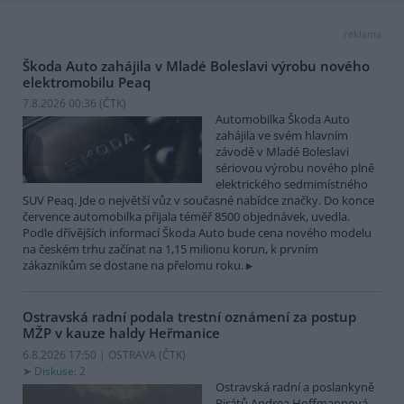
reklama
Škoda Auto zahájila v Mladé Boleslavi výrobu nového
elektromobilu Peaq
7.8.2026 00:36 (
ČTK
)
Automobilka Škoda Auto
zahájila ve svém hlavním
závodě v Mladé Boleslavi
sériovou výrobu nového plně
elektrického sedmimístného
SUV Peaq. Jde o největší vůz v současné nabídce značky. Do konce
července automobilka přijala téměř 8500 objednávek, uvedla.
Podle dřívějších informací Škoda Auto bude cena nového modelu
na českém trhu začínat na 1,15 milionu korun, k prvním
zákazníkům se dostane na přelomu roku.
Ostravská radní podala trestní oznámení za postup
MŽP v kauze haldy Heřmanice
6.8.2026 17:50 | OSTRAVA (
ČTK
)
Diskuse: 2
Ostravská radní a poslankyně
Pirátů Andrea Hoffmannová