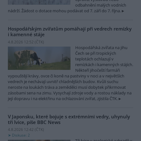
odbahnění malých vodních
nádrží. Žádost o dotace mohou podávat od 7. září do 7. října.
Hospodářským zvířatům pomáhají při vedrech remízky
i kamenné stáje
4.8.2026 12:52 (
ČTK
)
Hospodářská zvířata na jihu
Čech se při tropických
teplotách ochlazují v
remízkách i kamenných stájích.
Někteří jihočeští farmáři
vypouštějí krávy, ovce či koně na pastviny v noci a v největších
vedrech je nechávají uvnitř chladnějších budov. Kvůli suchu
neroste na loukách tráva a zemědělci musí dobytek přikrmovat
zásobami sena na zimu. Vysychají zdroje vody a rostou náklady na
její dopravu i na elektřinu na ochlazování zvířat, zjistila ČTK.
V Japonsku, které bojuje s extrémními vedry, uhynuly
tři lvice, píše BBC News
4.8.2026 12:42 (
ČTK
)
Diskuse: 2
Tři lvice v zoologické zahradě v