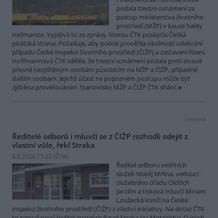
podala trestní oznámení za
postup ministerstva životního
prostředí (MŽP) v kauze haldy
Heřmanice. Vyplývá to ze zprávy, kterou ČTK poskytla Česká
pirátská strana. Požaduje, aby policie prověřila okolnosti odebrání
případu České inspekci životního prostředí (ČIŽP) a zastavení řízení.
Hoffmannová ČTK sdělila, že trestní oznámení podala proti dosud
přesně nezjištěným osobám působícím na MŽP a ČIŽP, případně
dalším osobám, jejichž účast na popsaném postupu může být
zjištěna prověřováním. Stanovisko MŽP a ČIŽP ČTK shání.
reklama
Ředitelé odborů i mluvčí se z ČIŽP rozhodli odejít z
vlastní vůle, řekl Straka
6.8.2026 15:22 (
ČTK
)
Ředitel odboru vnitřních
služeb Matěj Mrlina, vedoucí
služebního úřadu Oldřich
Jarolím a tisková mluvčí Miriam
Loužecká končí na České
inspekci životního prostředí (ČIŽP) z vlastní iniciativy. Na dotaz ČTK
to napsal nový ředitel inspekce Pavel Straka (za Motoristy). O jejich