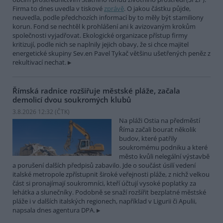
Firma to dnes uvedla v tiskové
zprávě
. O jakou částku půjde,
neuvedla, podle předchozích informací by to měly být stamiliony
korun. Fond se nechtěl k prohlášení ani k avizovaným krokům
společnosti vyjadřovat. Ekologické organizace přístup firmy
kritizují, podle nich se naplnily jejich obavy, že si chce majitel
energetické skupiny Sev.en Pavel Tykač většinu ušetřených peněz z
rekultivací nechat.
Římská radnice rozšiřuje městské pláže, začala
demolicí dvou soukromých klubů
3.8.2026 12:32 (
ČTK
)
Na pláži Ostia na předměstí
Říma začali bourat několik
budov, které patřily
soukromému podniku a které
město kvůli nelegální výstavbě
a porušení dalších předpisů zabavilo. Jde o součást úsilí vedení
italské metropole zpřístupnit široké veřejnosti pláže, z nichž velkou
část si pronajímají soukromníci, kteří účtují vysoké poplatky za
lehátka a slunečníky. Podobně se snaží rozšířit bezplatné městské
pláže i v dalších italských regionech, například v Ligurii či Apulii,
napsala dnes agentura DPA.