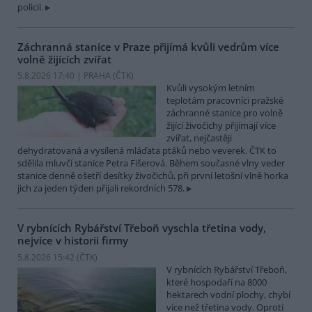
policii.
Záchranná stanice v Praze přijímá kvůli vedrům více
volně žijících zvířat
5.8.2026 17:40 | PRAHA (
ČTK
)
Kvůli vysokým letním
teplotám pracovníci pražské
záchranné stanice pro volně
žijící živočichy přijímají více
zvířat, nejčastěji
dehydratovaná a vysílená mláďata ptáků nebo veverek. ČTK to
sdělila mluvčí stanice Petra Fišerová. Během současné vlny veder
stanice denně ošetří desítky živočichů, při první letošní vlně horka
jich za jeden týden přijali rekordních 578.
V rybnících Rybářství Třeboň vyschla třetina vody,
nejvíce v historii firmy
5.8.2026 15:42 (
ČTK
)
V rybnících Rybářství Třeboň,
které hospodaří na 8000
hektarech vodní plochy, chybí
více než třetina vody. Oproti