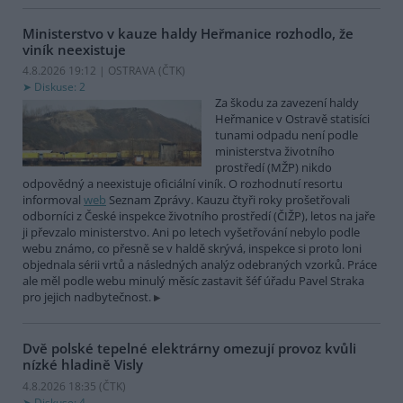
Ministerstvo v kauze haldy Heřmanice rozhodlo, že
viník neexistuje
4.8.2026 19:12 | OSTRAVA (
ČTK
)
Diskuse: 2
Za škodu za zavezení haldy
Heřmanice v Ostravě statisíci
tunami odpadu není podle
ministerstva životního
prostředí (MŽP) nikdo
odpovědný a neexistuje oficiální viník. O rozhodnutí resortu
informoval
web
Seznam Zprávy. Kauzu čtyři roky prošetřovali
odborníci z České inspekce životního prostředí (ČIŽP), letos na jaře
ji převzalo ministerstvo. Ani po letech vyšetřování nebylo podle
webu známo, co přesně se v haldě skrývá, inspekce si proto loni
objednala sérii vrtů a následných analýz odebraných vzorků. Práce
ale měl podle webu minulý měsíc zastavit šéf úřadu Pavel Straka
pro jejich nadbytečnost.
Dvě polské tepelné elektrárny omezují provoz kvůli
nízké hladině Visly
4.8.2026 18:35 (
ČTK
)
Diskuse: 4