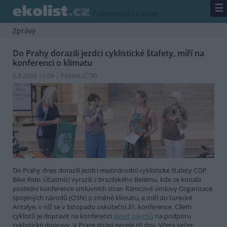
☰
/
zpravodajství
/
zprávy
Zprávy
Do Prahy dorazili jezdci cyklistické štafety, míří na
konferenci o klimatu
6.8.2026 15:08 | PRAHA (
ČTK
)
Do Prahy dnes dorazili jezdci mezinárodní cyklistické štafety COP
Bike Ride. Účastníci vyrazili z brazilského Belému, kde se konala
poslední konference smluvních stran Rámcové úmluvy Organizace
spojených národů (OSN) o změně klimatu, a míří do turecké
Antalye, v níž se v listopadu uskuteční 31. konference. Cílem
cyklistů je dopravit na konferenci
deset návrhů
na podporu
cyklistické dopravy. V Praze stráví necelé tři dny. Včera večer