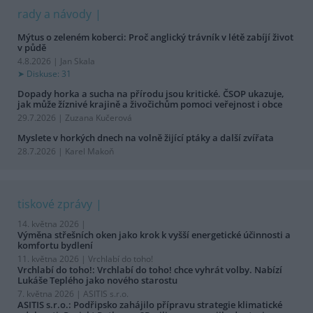
rady a návody
Mýtus o zeleném koberci: Proč anglický trávník v létě zabíjí život
v půdě
4.8.2026 | Jan Skala
Diskuse: 31
Dopady horka a sucha na přírodu jsou kritické. ČSOP ukazuje,
jak může žíznivé krajině a živočichům pomoci veřejnost i obce
29.7.2026 | Zuzana Kučerová
Myslete v horkých dnech na volně žijící ptáky a další zvířata
28.7.2026 | Karel Makoň
tiskové zprávy
14. května 2026 |
Výměna střešních oken jako krok k vyšší energetické účinnosti a
komfortu bydlení
11. května 2026 |
Vrchlabí do toho!
Vrchlabí do toho!: Vrchlabí do toho! chce vyhrát volby. Nabízí
Lukáše Teplého jako nového starostu
7. května 2026 |
ASITIS s.r.o.
ASITIS s.r.o.: Podřipsko zahájilo přípravu strategie klimatické