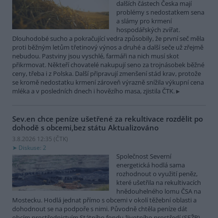
dalších částech Česka mají
problémy s nedostatkem sena
a slámy pro krmení
hospodářských zvířat.
Dlouhodobé sucho a pokračující vedra způsobily, že první seč měla
proti běžným letům třetinový výnos a druhé a další seče už zřejmě
nebudou. Pastviny jsou vyschlé, farmáři na nich musí skot
přikrmovat. Někteří chovatelé nakupují seno za trojnásobek běžné
ceny, třeba i z Polska. Další připravují zmenšení stád krav, protože
se kromě nedostatku krmení zároveň výrazně snížila výkupní cena
mléka a v posledních dnech i hovězího masa, zjistila ČTK.
Sev.en chce peníze ušetřené za rekultivace rozdělit po
dohodě s obcemi,bez státu
Aktualizováno
3.8.2026 12:35 (
ČTK
)
Diskuse: 2
Společnost Severní
energetická hodlá sama
rozhodnout o využití peněz,
které ušetřila na rekultivacích
hnědouhelného lomu ČSA na
Mostecku. Hodlá jednat přímo s obcemi v okolí těžební oblasti a
dohodnout se na podpoře s nimi. Původně chtěla peníze dát
obcím prostřednictvím Státního fondu životního prostředí (SFŽP).