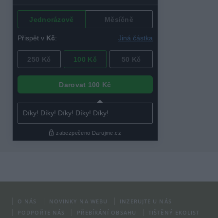
O NÁS
NOVINKY NA WEBU
INZERUJTE U NÁS
PODPOŘTE NÁS
PŘEBÍRÁNÍ OBSAHU
TIŠTĚNÝ EKOLIST