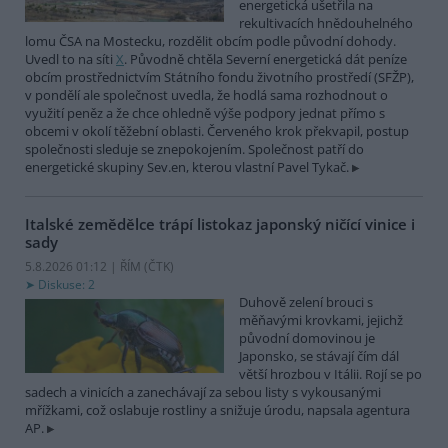
energetická ušetřila na
rekultivacích hnědouhelného
lomu ČSA na Mostecku, rozdělit obcím podle původní dohody.
Uvedl to na síti
X
. Původně chtěla Severní energetická dát peníze
obcím prostřednictvím Státního fondu životního prostředí (SFŽP),
v pondělí ale společnost uvedla, že hodlá sama rozhodnout o
využití peněz a že chce ohledně výše podpory jednat přímo s
obcemi v okolí těžební oblasti. Červeného krok překvapil, postup
společnosti sleduje se znepokojením. Společnost patří do
energetické skupiny Sev.en, kterou vlastní Pavel Tykač.
Italské zemědělce trápí listokaz japonský ničící vinice i
sady
5.8.2026 01:12 | ŘÍM (
ČTK
)
Diskuse: 2
Duhově zelení brouci s
měňavými krovkami, jejichž
původní domovinou je
Japonsko, se stávají čím dál
větší hrozbou v Itálii. Rojí se po
sadech a vinicích a zanechávají za sebou listy s vykousanými
mřížkami, což oslabuje rostliny a snižuje úrodu, napsala agentura
AP.