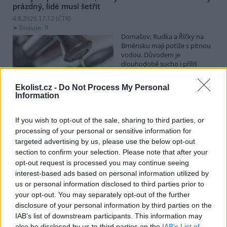
prázdný, lidé musí šetřit
4.8.2026 17:12 (
ČTK
)
Diskuse: 9
Domašov, Rudka a Říčky na
Brněnsku mají potíže s pitnou
vodou. Důvodem je
dlouhodobé sucho i příliš
vysoká spotřeba vody. Ač
Dobrovolný svazek obcí (DSO) Domašovsko, který vodovod
Ekolist.cz -
Do Not Process My Personal
provozuje, před týdnem vyzval k šetření vodou, spotřeba stoupla,
Information
a lidé tak v pondělí vodojem zcela vyčerpali. Na problém dnes
upozornila Česká televize. Předseda DSO Tomáš Pitrocha ČTK řekl,
že voda nyní z kohoutků ve třech obcích teče, ale je třeba opravdu
If you wish to opt-out of the sale, sharing to third parties, or
omezit její nadměrnou spotřebu.
processing of your personal or sensitive information for
targeted advertising by us, please use the below opt-out
section to confirm your selection. Please note that after your
Obce dostanou od ministerstva 300 milionů korun na
opt-out request is processed you may continue seeing
opravu nebo výstavbu vodních nádrží
interest-based ads based on personal information utilized by
4.8.2026 13:09 (
ČTK
)
us or personal information disclosed to third parties prior to
Diskuse: 3
your opt-out. You may separately opt-out of the further
Obce dostanou od
ministerstva zemědělství
disclosure of your personal information by third parties on the
(MZe) 300 milionů korun na
IAB’s list of downstream participants. This information may
opravu, výstavbu nebo
also be disclosed by us to third parties on the
IAB’s List of