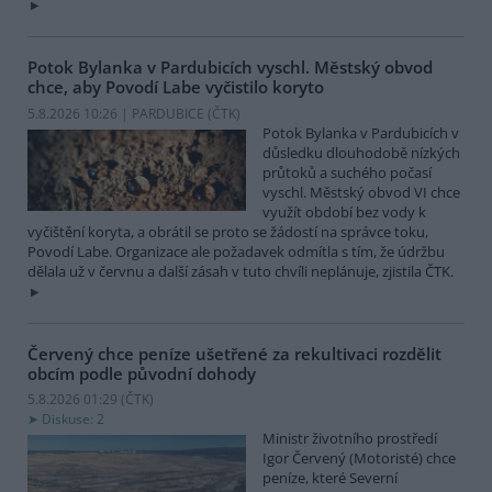
Potok Bylanka v Pardubicích vyschl. Městský obvod
chce, aby Povodí Labe vyčistilo koryto
5.8.2026 10:26 | PARDUBICE (
ČTK
)
Potok Bylanka v Pardubicích v
důsledku dlouhodobě nízkých
průtoků a suchého počasí
vyschl. Městský obvod VI chce
využít období bez vody k
vyčištění koryta, a obrátil se proto se žádostí na správce toku,
Povodí Labe. Organizace ale požadavek odmítla s tím, že údržbu
dělala už v červnu a další zásah v tuto chvíli neplánuje, zjistila ČTK.
Červený chce peníze ušetřené za rekultivaci rozdělit
obcím podle původní dohody
5.8.2026 01:29 (
ČTK
)
Diskuse: 2
Ministr životního prostředí
Igor Červený (Motoristé) chce
peníze, které Severní