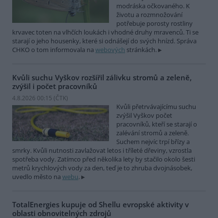
modráska očkovaného. K
životu a rozmnožování
potřebuje porosty rostliny
krvavec toten na vlhčích loukách i vhodné druhy mravenců. Ti se
starají o jeho housenky, které si odnášejí do svých hnízd. Správa
CHKO o tom informovala na
webových
stránkách.
Kvůli suchu Vyškov rozšířil zálivku stromů a zeleně,
zvýšil i počet pracovníků
4.8.2026 00:15 (
ČTK
)
Kvůli přetrvávajícímu suchu
zvýšil Vyškov počet
pracovníků, kteří se starají o
zalévání stromů a zeleně.
Suchem nejvíc trpí břízy a
smrky. Kvůli nutnosti zavlažovat letos i tříleté dřeviny, vzrostla
spotřeba vody. Zatímco před několika lety by stačilo okolo šesti
metrů krychlových vody za den, teď je to zhruba dvojnásobek,
uvedlo město na
webu
.
TotalEnergies kupuje od Shellu evropské aktivity v
oblasti obnovitelných zdrojů