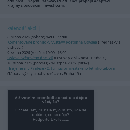
odolnosti. Projekt Pathways2Resilience propojil adaptaci
krajiny s budoucími investicemi.
kalendář akcí
8. srpna 2026 (sobota) 14:00 - 15:00
Komentované prohlídky výstavy Rostlinná Odysea
(Přednášky a
diskuse, )
9. srpna 2026 (neděle) 10:00 - 16:00
Oslava Světového dne lvů
(Festivaly a slavnosti, Praha 7 )
10. srpna 2026 (pondělí) - 14. srpna 2026 (pátek)
Hrajeme si v Pralese - 2. turnus příměstského letního tábora
(Tábory, výlety a pobytové akce, Praha 19 )