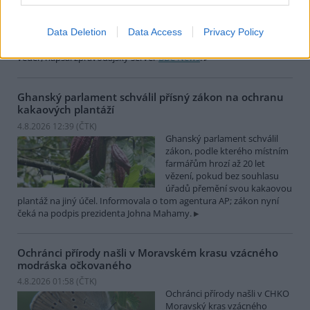
japonském Tokiu uhynuly
pravděpodobně v důsledku
Data Deletion
Data Access
Privacy Policy
horka. Japonsko se toto léto
potýká s vlnami extrémních
veder, napsal zpravodajský server
BBC News
.
Ghanský parlament schválil přísný zákon na ochranu
kakaových plantáží
4.8.2026 12:39 (
ČTK
)
Ghanský parlament schválil
zákon, podle kterého místním
farmářům hrozí až 20 let
vězení, pokud bez souhlasu
úřadů přemění svou kakaovou
plantáž na jiný účel. Informovala o tom agentura AP; zákon nyní
čeká na podpis prezidenta Johna Mahamy.
Ochránci přírody našli v Moravském krasu vzácného
modráska očkovaného
4.8.2026 01:58 (
ČTK
)
Ochránci přírody našli v CHKO
Moravský kras vzácného