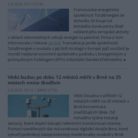
3.8.2026 19:17 (
ČTK
)
Francouzská energetická
společnost TotalEnergies se
dohodla, že koupí od
britského konkurenta Shell
veškeré jeho evropské aktivity
v oblasti obnovitelných zdrojů energie na pevnině. Firma o tom
informovala v tiskové
zprávě
. Transakce je podle společnosti
TotalEnergies v souladu s její širší strategií v Evropě, jejíž součástí je
rovněž nedávné vytvoření společného podniku s Energetickým a
průmyslovým holdingem (EPH) miliardáře Daniela Křetínského.
Vědci budou po dobu 12 měsíců měřit v Brně na 35
místech emise škodlivin
3.8.2026 19:12 | BRNO (
ČTK
)
Vědci boudou v příštích 12
měsících měřit na 35 místech v
Brně koncentrace
znečišťujících látek. Od
minulého týdne instalují
senzory, které doplní stávající referenční monitorovací stanice.
Pomocí naměřených dat má vzniknout digitální dvojče Brna, které
vytvoří podrobný časoprostorový model kvality ovzduší v Brně.