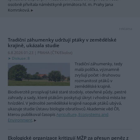
osobně přivítala náměstkyně primátora hl. m. Prahy Jana
Komrsková.
reklama
Tradiční záhumenky udržují ptáky v zemědělské
krajině, ukázala studie
6.8.2026 01:23 | PRAHA (
ČTK/Ekolist
)
Diskuse: 8
Tradiční záhumenky, tedy
malá políčka, významně
zvyšují počet i druhovou
rozmanitost ptáků v
zemědělské krajině.
Biodiverzitě prospívají také staré stodoly, otevřené půdy, pestré
zahrady a sady, které ptákům poskytují úkryt i vhodná místa ke
hnízdění. V jednolité zemědělské krajině naopak ptáků ubývá,
ukazuje studie Ústavu biologie obratlovců Akademie věd ČR,
kterou publikoval časopis
Agriculture, Ecosystems and
Environment
.
Ekologické organizace kritizují MŽP za přesun peněz z