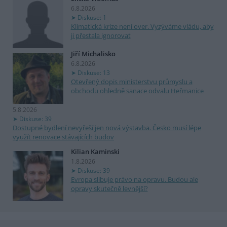
6.8.2026
Diskuse: 1
Klimatická krize není over. Vyzýváme vládu, aby
ji přestala ignorovat
Jiří Michalisko
6.8.2026
Diskuse: 13
Otevřený dopis ministerstvu průmyslu a
obchodu ohledně sanace odvalu Heřmanice
5.8.2026
Diskuse: 39
Dostupné bydlení nevyřeší jen nová výstavba. Česko musí lépe
využít renovace stávajících budov
Kilian Kaminski
1.8.2026
Diskuse: 39
Evropa slibuje právo na opravu. Budou ale
opravy skutečně levnější?