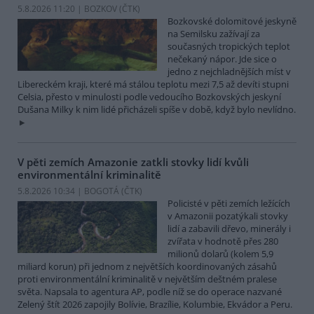
5.8.2026 11:20 | BOZKOV (
ČTK
)
Bozkovské dolomitové jeskyně
na Semilsku zažívají za
současných tropických teplot
nečekaný nápor. Jde sice o
jedno z nejchladnějších míst v
Libereckém kraji, které má stálou teplotu mezi 7,5 až devíti stupni
Celsia, přesto v minulosti podle vedoucího Bozkovských jeskyní
Dušana Milky k nim lidé přicházeli spíše v době, když bylo nevlídno.
V pěti zemích Amazonie zatkli stovky lidí kvůli
environmentální kriminalitě
5.8.2026 10:34 | BOGOTÁ (
ČTK
)
Policisté v pěti zemích ležících
v Amazonii pozatýkali stovky
lidí a zabavili dřevo, minerály i
zvířata v hodnotě přes 280
milionů dolarů (kolem 5,9
miliard korun) při jednom z největších koordinovaných zásahů
proti environmentální kriminalitě v největším deštném pralese
světa. Napsala to agentura AP, podle níž se do operace nazvané
Zelený štít 2026 zapojily Bolívie, Brazílie, Kolumbie, Ekvádor a Peru.