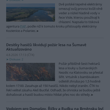
Dvě polské tepelné elektrárny
omezují svůj provoz kvůli vlně
veder a nízké hladině vody v
řece Visle, kterou používají k
chlazení. Napsala to tisková
agentura
PAP
, podle níž k tomuto kroku přistoupily elektrárny
Kozienice a Polaniec.
Desítky hasičů likvidují požár lesa na Šumavě
Aktualizováno
4.8.2026 17:13 (
ČTK
)
Diskuse: 2
Požár přibližně šesti hektarů
lesa a louky u šumavských
Nezdic na Klatovsku se přestal
šířit. Vrtulník s bambivakem
odletěl zhruba po 1,5 hodině
kolem 17:00. Zasahuje až 150 hasičů. Nikdo nebyl zraněn. ČTK to
řekl velitel zásahu Aleš Bucifal. Odhadl, že ohniska se budou ještě
dohašovat a hasiči budou místo hlídat přes noc do středy.
Vodojem pro Domašov, Říčky a Rudku na Brněnsku byl