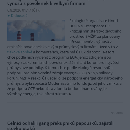
výnosů z povolenek k velkým firmám
6.8.2026 01:17 (
ČTK
)
Diskuse: 5
Ekologické organizace Hnutí
DUHA a Greenpeace ČR
kritizují ministerstvo životního
prostředí (MŽP) za plánovaný
přesun peněz z výnosů z
emisních povolenek k velkým průmyslovým firmám. Uvedly to v
tiskové zprávě
a komentářích, které má ČTK k dispozici. Resort
chce podle nich vyčlenit z programu EUA, jehož zdrojem jsou
výnosy z aukcí emisních povolenek, 25 miliard korun pro největší
průmyslové podniky. K tomu chce podle ekologů resort snížit
podporu pro obnovitelné zdroje energie (OZE) o 15,5 miliardy
korun. MŽP v reakci ČTK sdělilo, že podpora energeticky náročného
průmyslu byla součástí Modernizačního fondu již od jeho vzniku, a
že podpora OZE nekončí, a z fondu budou financovány jak
výrobny energie, tak infrastruktura.
reklama
Celníci odhalili gang překupníků papoušků, zajistili
stovku ptáků