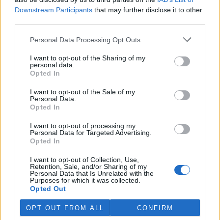
odbahnění malých vodních
Downstream Participants
that may further disclose it to other
nádrží. Žádost o dotace mohou podávat od 7. září do 7. října.
third parties.
Personal Data Processing Opt Outs
Hospodářským zvířatům pomáhají při vedrech remízky
i kamenné stáje
I want to opt-out of the Sharing of my
4.8.2026 12:52 (
ČTK
)
personal data.
Hospodářská zvířata na jihu
Opted In
Čech se při tropických
teplotách ochlazují v
I want to opt-out of the Sale of my
remízkách i kamenných stájích.
Personal Data.
Někteří jihočeští farmáři
Opted In
vypouštějí krávy, ovce či koně na pastviny v noci a v největších
vedrech je nechávají uvnitř chladnějších budov. Kvůli suchu
I want to opt-out of processing my
neroste na loukách tráva a zemědělci musí dobytek přikrmovat
Personal Data for Targeted Advertising.
Opted In
zásobami sena na zimu. Vysychají zdroje vody a rostou náklady na
její dopravu i na elektřinu na ochlazování zvířat, zjistila ČTK.
I want to opt-out of Collection, Use,
Retention, Sale, and/or Sharing of my
Personal Data that Is Unrelated with the
V Japonsku, které bojuje s extrémními vedry, uhynuly
Purposes for which it was collected.
tři lvice, píše BBC News
Opted Out
4.8.2026 12:42 (
ČTK
)
Diskuse: 2
OPT OUT FROM ALL
CONFIRM
Tři lvice v zoologické zahradě v