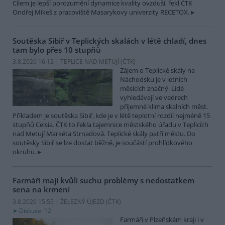
Cílem je lepší porozumění dynamice kvality ovzduší, řekl ČTK
Ondřej Mikeš z pracoviště Masarykovy univerzity RECETOX.
Soutěska Sibiř v Teplických skalách v létě chladí, dnes
tam bylo přes 10 stupňů
3.8.2026 16:12 | TEPLICE NAD METUJÍ (
ČTK
)
Zájem o Teplické skály na
Náchodsku je v letních
měsících značný. Lidé
vyhledávají ve vedrech
příjemné klima skalních měst.
Příkladem je soutěska Sibiř, kde je v létě teplotní rozdíl nejméně 15
stupňů Celsia. ČTK to řekla tajemnice městského úřadu v Teplicích
nad Metují Markéta Strnadová. Teplické skály patří městu. Do
soutěsky Sibiř se lze dostat běžně, je součástí prohlídkového
okruhu.
Farmáři mají kvůli suchu problémy s nedostatkem
sena na krmení
3.8.2026 15:55 | ŽELEZNÝ ÚJEZD (
ČTK
)
Diskuse: 12
Farmáři v Plzeňském kraji i v