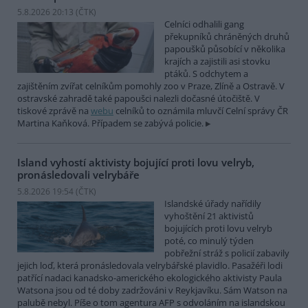
5.8.2026 20:13 (
ČTK
)
Celníci odhalili gang
překupníků chráněných druhů
papoušků působící v několika
krajích a zajistili asi stovku
ptáků. S odchytem a
zajištěním zvířat celníkům pomohly zoo v Praze, Zlíně a Ostravě. V
ostravské zahradě také papoušci nalezli dočasné útočiště. V
tiskové zprávě na
webu
celníků to oznámila mluvčí Celní správy ČR
Martina Kaňková. Případem se zabývá policie.
Island vyhostí aktivisty bojující proti lovu velryb,
pronásledovali velrybáře
5.8.2026 19:54 (
ČTK
)
Islandské úřady nařídily
vyhoštění 21 aktivistů
bojujících proti lovu velryb
poté, co minulý týden
pobřežní stráž s policií zabavily
jejich loď, která pronásledovala velrybářské plavidlo. Pasažéři lodi
patřící nadaci kanadsko-amerického ekologického aktivisty Paula
Watsona jsou od té doby zadržováni v Reykjavíku. Sám Watson na
palubě nebyl. Píše o tom agentura AFP s odvoláním na islandskou