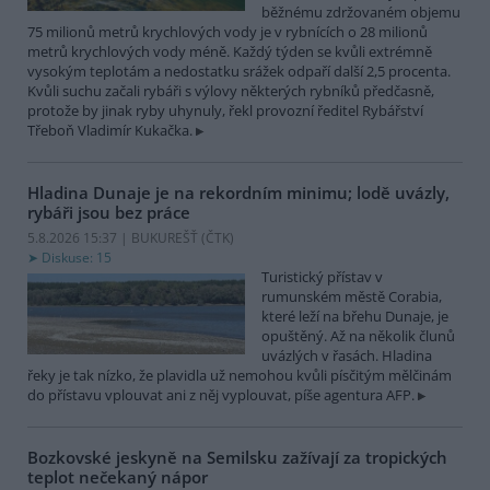
běžnému zdržovaném objemu
75 milionů metrů krychlových vody je v rybnících o 28 milionů
metrů krychlových vody méně. Každý týden se kvůli extrémně
vysokým teplotám a nedostatku srážek odpaří další 2,5 procenta.
Kvůli suchu začali rybáři s výlovy některých rybníků předčasně,
protože by jinak ryby uhynuly, řekl provozní ředitel Rybářství
Třeboň Vladimír Kukačka.
Hladina Dunaje je na rekordním minimu; lodě uvázly,
rybáři jsou bez práce
5.8.2026 15:37 | BUKUREŠŤ (
ČTK
)
Diskuse: 15
Turistický přístav v
rumunském městě Corabia,
které leží na břehu Dunaje, je
opuštěný. Až na několik člunů
uvázlých v řasách. Hladina
řeky je tak nízko, že plavidla už nemohou kvůli písčitým mělčinám
do přístavu vplouvat ani z něj vyplouvat, píše agentura AFP.
Bozkovské jeskyně na Semilsku zažívají za tropických
teplot nečekaný nápor