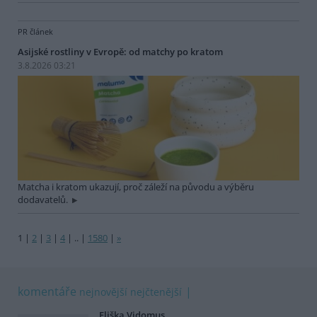
PR článek
Asijské rostliny v Evropě: od matchy po kratom
3.8.2026 03:21
Matcha i kratom ukazují, proč záleží na původu a výběru
dodavatelů.
1
|
2
|
3
|
4
|
..
|
1580
|
»
komentáře
nejnovější
nejčtenější
Eliška Vidomus