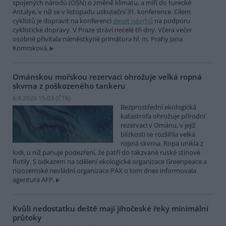
spojených národů (OSN) o změně klimatu, a míří do turecké
Antalye, v níž se v listopadu uskuteční 31. konference. Cílem
cyklistů je dopravit na konferenci
deset návrhů
na podporu
cyklistické dopravy. V Praze stráví necelé tři dny. Včera večer
osobně přivítala náměstkyně primátora hl. m. Prahy Jana
Komrsková.
Ománskou mořskou rezervaci ohrožuje velká ropná
skvrna z poškozeného tankeru
6.8.2026 15:03 (
ČTK
)
Bezprostřední ekologická
katastrofa ohrožuje přírodní
rezervaci v Ománu, v jejíž
blízkosti se rozšířila velká
ropná skvrna. Ropa unikla z
lodi, u níž panuje podezření, že patří do takzvané ruské stínové
flotily. S odkazem na sdělení ekologické organizace Greenpeace a
nizozemské nevládní organizace PAX o tom dnes informovala
agentura AFP.
Kvůli nedostatku deště mají jihočeské řeky minimální
průtoky