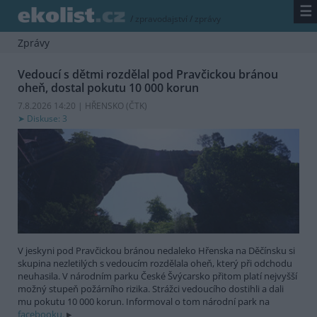
☰
/
zpravodajství
/
zprávy
Zprávy
Vedoucí s dětmi rozdělal pod Pravčickou bránou
oheň, dostal pokutu 10 000 korun
7.8.2026 14:20 | HŘENSKO (
ČTK
)
Diskuse: 3
V jeskyni pod Pravčickou bránou nedaleko Hřenska na Děčínsku si
skupina nezletilých s vedoucím rozdělala oheň, který při odchodu
neuhasila. V národním parku České Švýcarsko přitom platí nejvyšší
možný stupeň požárního rizika. Strážci vedoucího dostihli a dali
mu pokutu 10 000 korun. Informoval o tom národní park na
facebooku.