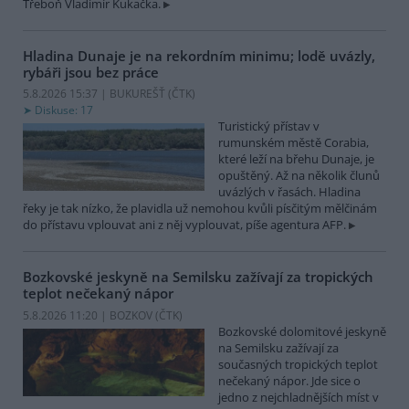
Třeboň Vladimír Kukačka.
Hladina Dunaje je na rekordním minimu; lodě uvázly,
rybáři jsou bez práce
5.8.2026 15:37 | BUKUREŠŤ (
ČTK
)
Diskuse: 17
Turistický přístav v
rumunském městě Corabia,
které leží na břehu Dunaje, je
opuštěný. Až na několik člunů
uvázlých v řasách. Hladina
řeky je tak nízko, že plavidla už nemohou kvůli písčitým mělčinám
do přístavu vplouvat ani z něj vyplouvat, píše agentura AFP.
Bozkovské jeskyně na Semilsku zažívají za tropických
teplot nečekaný nápor
5.8.2026 11:20 | BOZKOV (
ČTK
)
Bozkovské dolomitové jeskyně
na Semilsku zažívají za
současných tropických teplot
nečekaný nápor. Jde sice o
jedno z nejchladnějších míst v