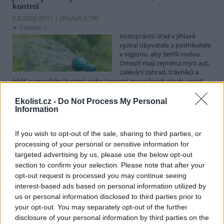
kontrol
6.8.2026 00:51 | JIHLAVA (
ČTK
)
Diskuse: 1
Vodoprávní úřad v Jihlavě
vyzval obyvatele a podnikatele
v regionu, aby šetřili vodou.
Omezit mají zejména mytí aut,
zalévání zahrad, trávníků a
hřišť, napouštění bazénů nebo kropení zpevněných ploch, uvedl
mluvčí radnice Radovan Daněk. Úřad podle něj bude víc
kontrolovat povolené odběry. Výzva k šetření vodou platí pro
Ekolist.cz -
Do Not Process My Personal
všechny obce spadající pod Jihlavu jako obec s rozšířenou
Information
působností.
If you wish to opt-out of the sale, sharing to third parties, or
processing of your personal or sensitive information for
Celníci odhalili gang překupníků papoušků, zajistili
stovku ptáků
targeted advertising by us, please use the below opt-out
section to confirm your selection. Please note that after your
5.8.2026 20:13 (
ČTK
)
Celníci odhalili gang
opt-out request is processed you may continue seeing
překupníků chráněných druhů
interest-based ads based on personal information utilized by
papoušků působící v několika
us or personal information disclosed to third parties prior to
krajích a zajistili asi stovku
your opt-out. You may separately opt-out of the further
ptáků. S odchytem a
disclosure of your personal information by third parties on the
zajištěním zvířat celníkům pomohly zoo v Praze, Zlíně a Ostravě. V