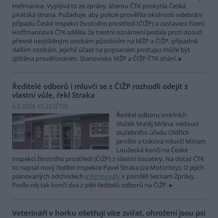
Heřmanice. Vyplývá to ze zprávy, kterou ČTK poskytla Česká
pirátská strana. Požaduje, aby policie prověřila okolnosti odebrání
případu České inspekci životního prostředí (ČIŽP) a zastavení řízení.
Hoffmannová ČTK sdělila, že trestní oznámení podala proti dosud
přesně nezjištěným osobám působícím na MŽP a ČIŽP, případně
dalším osobám, jejichž účast na popsaném postupu může být
zjištěna prověřováním. Stanovisko MŽP a ČIŽP ČTK shání.
Ředitelé odborů i mluvčí se z ČIŽP rozhodli odejít z
vlastní vůle, řekl Straka
6.8.2026 15:22 (
ČTK
)
Ředitel odboru vnitřních
služeb Matěj Mrlina, vedoucí
služebního úřadu Oldřich
Jarolím a tisková mluvčí Miriam
Loužecká končí na České
inspekci životního prostředí (ČIŽP) z vlastní iniciativy. Na dotaz ČTK
to napsal nový ředitel inspekce Pavel Straka (za Motoristy). O jejich
plánovaných odchodech
informovaly
v pondělí Seznam Zprávy.
Podle něj tak končí dva z pěti ředitelů odborů na ČIŽP.
Veterináři v horku ošetřují více zvířat, ohrožení jsou psi