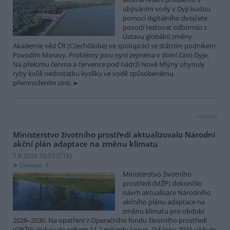
ubýváním vody v Dyji budou
pomocí digitálního dvojčete
povodí testovat odborníci z
Ústavu globální změny
Akademie věd ČR (CzechGlobe) ve spolupráci se státním podnikem
Povodím Moravy. Problémy jsou nyní zejména v dolní části Dyje.
Na přelomu června a července pod nádrží Nové Mlýny uhynuly
ryby kvůli nedostatku kyslíku ve vodě způsobenému
přemnožením sinic.
reklama
Ministerstvo životního prostředí aktualizovalo Národní
akční plán adaptace na změnu klimatu
7.8.2026 10:53 (
ČTK
)
Diskuse: 4
Ministerstvo životního
prostředí (MŽP) dokončilo
návrh aktualizace Národního
akčního plánu adaptace na
změnu klimatu pro období
2026–2030. Na opatření z Operačního fondu životního prostředí
(OPŽP) alokovalo celkem 11,2 miliardy korun. Od roku 2021 už bylo