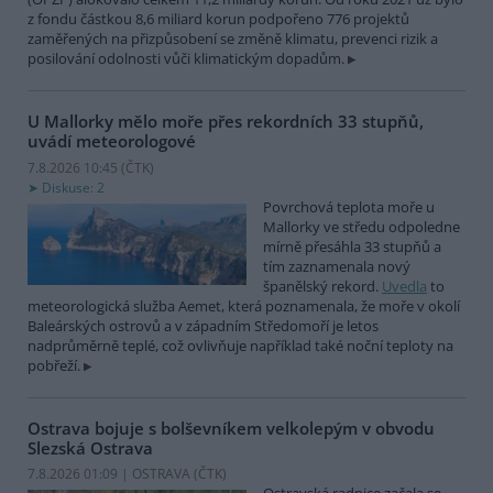
z fondu částkou 8,6 miliard korun podpořeno 776 projektů
zaměřených na přizpůsobení se změně klimatu, prevenci rizik a
posilování odolnosti vůči klimatickým dopadům.
U Mallorky mělo moře přes rekordních 33 stupňů,
uvádí meteorologové
7.8.2026 10:45 (
ČTK
)
Diskuse: 2
Povrchová teplota moře u
Mallorky ve středu odpoledne
mírně přesáhla 33 stupňů a
tím zaznamenala nový
španělský rekord.
Uvedla
to
meteorologická služba Aemet, která poznamenala, že moře v okolí
Baleárských ostrovů a v západním Středomoří je letos
nadprůměrně teplé, což ovlivňuje například také noční teploty na
pobřeží.
Ostrava bojuje s bolševníkem velkolepým v obvodu
Slezská Ostrava
7.8.2026 01:09 | OSTRAVA (
ČTK
)