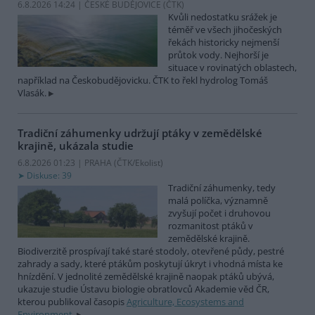
6.8.2026 14:24 | ČESKÉ BUDĚJOVICE (
ČTK
)
Kvůli nedostatku srážek je
téměř ve všech jihočeských
řekách historicky nejmenší
průtok vody. Nejhorší je
situace v rovinatých oblastech,
například na Českobudějovicku. ČTK to řekl hydrolog Tomáš
Vlasák.
Tradiční záhumenky udržují ptáky v zemědělské
krajině, ukázala studie
6.8.2026 01:23 | PRAHA (
ČTK/Ekolist
)
Diskuse: 39
Tradiční záhumenky, tedy
malá políčka, významně
zvyšují počet i druhovou
rozmanitost ptáků v
zemědělské krajině.
Biodiverzitě prospívají také staré stodoly, otevřené půdy, pestré
zahrady a sady, které ptákům poskytují úkryt i vhodná místa ke
hnízdění. V jednolité zemědělské krajině naopak ptáků ubývá,
ukazuje studie Ústavu biologie obratlovců Akademie věd ČR,
kterou publikoval časopis
Agriculture, Ecosystems and
Environment
.