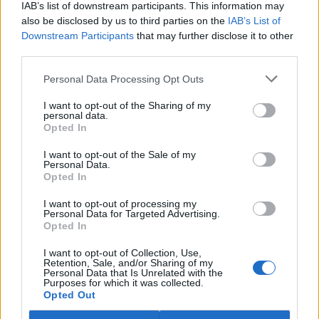
IAB’s list of downstream participants. This information may
ostravské zahradě také papoušci nalezli dočasné útočiště. V
tiskové zprávě na
webu
celníků to oznámila mluvčí Celní správy ČR
also be disclosed by us to third parties on the
IAB’s List of
Martina Kaňková. Případem se zabývá policie.
Downstream Participants
that may further disclose it to other
third parties.
Island vyhostí aktivisty bojující proti lovu velryb,
Personal Data Processing Opt Outs
pronásledovali velrybáře
5.8.2026 19:54 (
ČTK
)
I want to opt-out of the Sharing of my
Islandské úřady nařídily
personal data.
Opted In
vyhoštění 21 aktivistů
bojujících proti lovu velryb
poté, co minulý týden
I want to opt-out of the Sale of my
Personal Data.
pobřežní stráž s policií zabavily
Opted In
jejich loď, která pronásledovala velrybářské plavidlo. Pasažéři lodi
patřící nadaci kanadsko-amerického ekologického aktivisty Paula
I want to opt-out of processing my
Watsona jsou od té doby zadržováni v Reykjavíku. Sám Watson na
Personal Data for Targeted Advertising.
palubě nebyl. Píše o tom agentura AFP s odvoláním na islandskou
Opted In
policii.
I want to opt-out of Collection, Use,
Retention, Sale, and/or Sharing of my
Záchranná stanice v Praze přijímá kvůli vedrům více
Personal Data that Is Unrelated with the
Purposes for which it was collected.
volně žijících zvířat
Opted Out
5.8.2026 17:40 | PRAHA (
ČTK
)
Kvůli vysokým letním