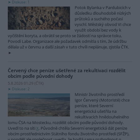
Diskuse: 1
Potok Bylanka v Pardubicích v
důsledku dlouhodobě nízkých
průtoků a suchého počasí
vyschl. Městský obvod VI chce
využít období bez vody k
vyčištění koryta, a obrátil se proto se žádostí na správce toku,
Povodí Labe. Organizace ale požadavek odmítla s tím, že údržbu
dělala už v červnu a další zásah v tuto chvíli neplánuje, zjistila ČTK.
Červený chce peníze ušetřené za rekultivaci rozdělit
obcím podle původní dohody
5.8.2026 01:29 (
ČTK
)
Diskuse: 2
Ministr životního prostředí
Igor Červený (Motoristé) chce
peníze, které Severní
energetická ušetřila na
rekultivacích hnědouhelného
lomu ČSA na Mostecku, rozdělit obcím podle původní dohody.
Uvedl to na síti
X
. Původně chtěla Severní energetická dát peníze
obcím prostřednictvím Státního fondu životního prostředí (SFŽP),
v pondělí ale společnost uvedla, že hodlá sama rozhodnout o