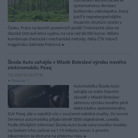
Ostravská radnice začala se
systematickou likvidací
bolševníku velkolepého, který
patří k nejnebezpečnějším
invazním druhům rostlin v
Česku. Práce na lesních pozemcích podél Trnkovecké ulice ve
Slezské Ostravě letos vyjdou na více než 66 000 korun. Město
kombinuje chemické i mechanické metody, řekla ČTK mluvčí
magistrátu Gabriela Pokorná.
Škoda Auto zahájila v Mladé Boleslavi výrobu nového
elektromobilu Peaq
7.8.2026 00:36 (
ČTK
)
Diskuse: 1
Automobilka Škoda Auto
zahájila ve svém hlavním
závodě v Mladé Boleslavi
sériovou výrobu nového plně
elektrického sedmimístného
SUV Peaq. Jde o největší vůz v současné nabídce značky. Do konce
července automobilka přijala téměř 8500 objednávek, uvedla.
Podle dřívějších informací Škoda Auto bude cena nového modelu
na českém trhu začínat na 1,15 milionu korun, k prvním
zákazníkům se dostane na přelomu roku.