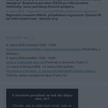
netopýry!“ Bezplatná poradna ČESON je v létě zavalena
telefonáty. Sama potřebuje finanční podporu.
6. srpna 2026 |
Regionální muzeum Mělník, příspěvková organizace
Regionální muzeum Mělník, příspěvková organizace: Výstava 50
let CHKO Kokořínsko - Máchův kraj
kalendář akcí
8. srpna 2026 (sobota) 14:00 - 15:00
Komentované prohlídky výstavy Rostlinná Odysea
(Přednášky a
diskuse, )
9. srpna 2026 (neděle) 10:00 - 16:00
Oslava Světového dne lvů
(Festivaly a slavnosti, Praha 7 )
10. srpna 2026 (pondělí) - 14. srpna 2026 (pátek)
Hrajeme si v Pralese - 2. turnus příměstského letního tábora
(Tábory, výlety a pobytové akce, Praha 19 )