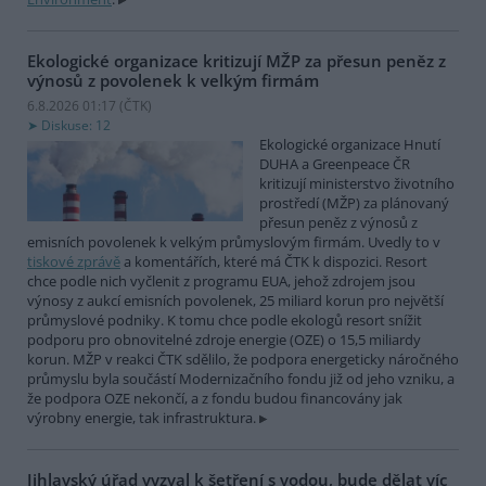
Ekologické organizace kritizují MŽP za přesun peněz z
výnosů z povolenek k velkým firmám
6.8.2026 01:17 (
ČTK
)
Diskuse: 12
Ekologické organizace Hnutí
DUHA a Greenpeace ČR
kritizují ministerstvo životního
prostředí (MŽP) za plánovaný
přesun peněz z výnosů z
emisních povolenek k velkým průmyslovým firmám. Uvedly to v
tiskové zprávě
a komentářích, které má ČTK k dispozici. Resort
chce podle nich vyčlenit z programu EUA, jehož zdrojem jsou
výnosy z aukcí emisních povolenek, 25 miliard korun pro největší
průmyslové podniky. K tomu chce podle ekologů resort snížit
podporu pro obnovitelné zdroje energie (OZE) o 15,5 miliardy
korun. MŽP v reakci ČTK sdělilo, že podpora energeticky náročného
průmyslu byla součástí Modernizačního fondu již od jeho vzniku, a
že podpora OZE nekončí, a z fondu budou financovány jak
výrobny energie, tak infrastruktura.
Jihlavský úřad vyzval k šetření s vodou, bude dělat víc