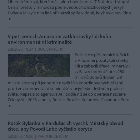
Libereckém kraji, které má stálou teplotu mezi 7,5 až devíti stupni
Celsia, přesto v minulosti podle vedoucího Bozkovských jeskyní
Dušana Milky k nim lidé přicházeli spíše v době, když bylo nevlídno.
V pěti zemích Amazonie zatkli stovky lidí kvůli
environmentální kriminalitě
5.8.2026 10:34 | BOGOTÁ (
ČTK
)
Policisté v pěti zemích ležících
v Amazonii pozatýkali stovky
lidí a zabavili dřevo, minerály i
zvířata v hodnotě přes 280
milionů dolarů (kolem 5,9
miliard korun) při jednom z největších koordinovaných zásahů
proti environmentální kriminalitě v největším deštném pralese
světa. Napsala to agentura AP, podle níž se do operace nazvané
Zelený štít 2026 zapojily Bolívie, Brazílie, Kolumbie, Ekvádor a Peru.
Potok Bylanka v Pardubicích vyschl. Městský obvod
chce, aby Povodí Labe vyčistilo koryto
5.8.2026 10:26 | PARDUBICE (
ČTK
)