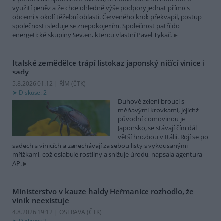
využití peněz a že chce ohledně výše podpory jednat přímo s
obcemi v okolí těžební oblasti. Červeného krok překvapil, postup
společnosti sleduje se znepokojením. Společnost patří do
energetické skupiny Sev.en, kterou vlastní Pavel Tykač.
Italské zemědělce trápí listokaz japonský ničící vinice i
sady
5.8.2026 01:12 | ŘÍM (
ČTK
)
Diskuse: 2
Duhově zelení brouci s
měňavými krovkami, jejichž
původní domovinou je
Japonsko, se stávají čím dál
větší hrozbou v Itálii. Rojí se po
sadech a vinicích a zanechávají za sebou listy s vykousanými
mřížkami, což oslabuje rostliny a snižuje úrodu, napsala agentura
AP.
Ministerstvo v kauze haldy Heřmanice rozhodlo, že
viník neexistuje
4.8.2026 19:12 | OSTRAVA (
ČTK
)
Diskuse: 2