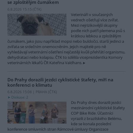
se zploštělým čumákem
6.8.2026 15:15 (
ČTK
)
Veterináři v současných
vedrech ošetřují více zvířat.
Mezi nejrizikovější skupiny
podle nich patří plemena psů s
krátkou lebkou a zploštělým
čumákem, jako jsou například mopsi nebo buldočci, starší jedinci a
zvířata se srdečním onemocněním. Jejich majitelé pro ně
vyhledávají veterinární ošetření nejčastěji kvůli přehřátí organismu,
dehydrataci nebo kolapsu. ČTK to sdělila viceprezidentka Komory
veterinárních lékařů ČR Kateřina Valdhans.
Do Prahy dorazili jezdci cyklistické štafety, míří na
konferenci o klimatu
6.8.2026 15:08 | PRAHA (
ČTK
)
Diskuse: 2
Do Prahy dnes dorazili jezdci
mezinárodní cyklistické štafety
COP Bike Ride. Účastníci
vyrazili z brazilského Belému,
kde se konala poslední
konference smluvních stran Rámcové úmluvy Organizace