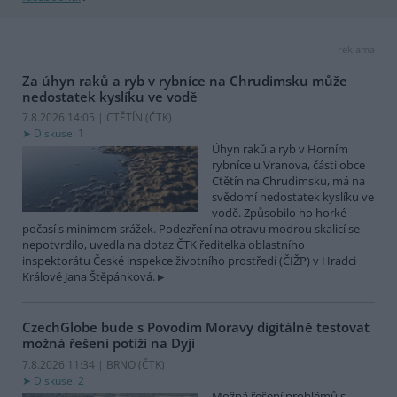
reklama
Za úhyn raků a ryb v rybníce na Chrudimsku může
nedostatek kyslíku ve vodě
7.8.2026 14:05 | CTĚTÍN (
ČTK
)
Diskuse: 1
Úhyn raků a ryb v Horním
rybníce u Vranova, části obce
Ctětín na Chrudimsku, má na
svědomí nedostatek kyslíku ve
vodě. Způsobilo ho horké
počasí s minimem srážek. Podezření na otravu modrou skalicí se
nepotvrdilo, uvedla na dotaz ČTK ředitelka oblastního
inspektorátu České inspekce životního prostředí (ČIŽP) v Hradci
Králové Jana Štěpánková.
CzechGlobe bude s Povodím Moravy digitálně testovat
možná řešení potíží na Dyji
7.8.2026 11:34 | BRNO (
ČTK
)
Diskuse: 2
Možná řešení problémů s