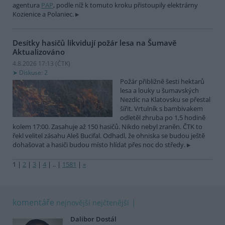
agentura
PAP
, podle níž k tomuto kroku přistoupily elektrárny
Kozienice a Polaniec.
Desítky hasičů likvidují požár lesa na Šumavě
Aktualizováno
4.8.2026 17:13 (
ČTK
)
Diskuse: 2
Požár přibližně šesti hektarů
lesa a louky u šumavských
Nezdic na Klatovsku se přestal
šířit. Vrtulník s bambivakem
odletěl zhruba po 1,5 hodině
kolem 17:00. Zasahuje až 150 hasičů. Nikdo nebyl zraněn. ČTK to
řekl velitel zásahu Aleš Bucifal. Odhadl, že ohniska se budou ještě
dohašovat a hasiči budou místo hlídat přes noc do středy.
1
|
2
|
3
|
4
|
..
|
1581
|
»
komentáře
nejnovější
nejčtenější
Dalibor Dostál