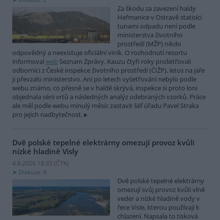
Za škodu za zavezení haldy
Heřmanice v Ostravě statisíci
tunami odpadu není podle
ministerstva životního
prostředí (MŽP) nikdo
odpovědný a neexistuje oficiální viník. O rozhodnutí resortu
informoval
web
Seznam Zprávy. Kauzu čtyři roky prošetřovali
odborníci z České inspekce životního prostředí (ČIŽP), letos na jaře
ji převzalo ministerstvo. Ani po letech vyšetřování nebylo podle
webu známo, co přesně se v haldě skrývá, inspekce si proto loni
objednala sérii vrtů a následných analýz odebraných vzorků. Práce
ale měl podle webu minulý měsíc zastavit šéf úřadu Pavel Straka
pro jejich nadbytečnost.
Dvě polské tepelné elektrárny omezují provoz kvůli
nízké hladině Visly
4.8.2026 18:35 (
ČTK
)
Diskuse: 6
Dvě polské tepelné elektrárny
omezují svůj provoz kvůli vlně
veder a nízké hladině vody v
řece Visle, kterou používají k
chlazení. Napsala to tisková