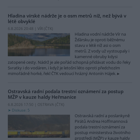
Hladina vírské nádrže je o osm metrů níž, než bývá v
létě obvyklé
6.8.2026 20:48 | VÍR (
ČTK
)
Hladina vodní nádrže Vír na
Žďársku je oproti běžnému
stavu v létě níž asi o osm
metrů. Z vody už vystoupaly i
kamenné obruby kdysi
zatopené cesty. Nádrž je ale pořád schopná přidávat vodu do řeky
Svratky i do vodáren, i když je letošní léto oproti předchozím
mimořádně horké, řekl ČTK vedoucí hrázný Antonín Hájek.
Ostravská radní podala trestní oznámení za postup
MŽP v kauze haldy Heřmanice
6.8.2026 17:50 | OSTRAVA (
ČTK
)
Diskuse: 5
Ostravská radní a poslankyně
Pirátů Andrea Hoffmannová
podala trestní oznámení za
postup ministerstva životního
prostředí (MŽP) v kauze haldy