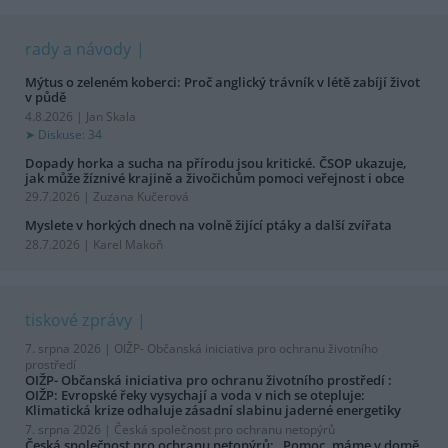
rady a návody
Mýtus o zeleném koberci: Proč anglický trávník v létě zabíjí život
v půdě
4.8.2026 | Jan Skala
Diskuse: 34
Dopady horka a sucha na přírodu jsou kritické. ČSOP ukazuje,
jak může žíznivé krajině a živočichům pomoci veřejnost i obce
29.7.2026 | Zuzana Kučerová
Myslete v horkých dnech na volně žijící ptáky a další zvířata
28.7.2026 | Karel Makoň
tiskové zprávy
7. srpna 2026 |
OIŽP- Občanská iniciativa pro ochranu životního
prostředí
OIŽP- Občanská iniciativa pro ochranu životního prostředí :
OIŽP: Evropské řeky vysychají a voda v nich se otepluje:
Klimatická krize odhaluje zásadní slabinu jaderné energetiky
7. srpna 2026 |
Česká společnost pro ochranu netopýrů
Česká společnost pro ochranu netopýrů: „Pomoc, máme v domě