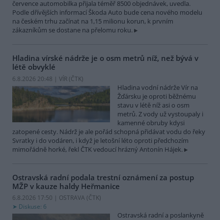
července automobilka přijala téměř 8500 objednávek, uvedla.
Podle dřívějších informací Škoda Auto bude cena nového modelu
na českém trhu začínat na 1,15 milionu korun, k prvním
zákazníkům se dostane na přelomu roku.
Hladina vírské nádrže je o osm metrů níž, než bývá v
létě obvyklé
6.8.2026 20:48 | VÍR (
ČTK
)
Hladina vodní nádrže Vír na
Žďársku je oproti běžnému
stavu v létě níž asi o osm
metrů. Z vody už vystoupaly i
kamenné obruby kdysi
zatopené cesty. Nádrž je ale pořád schopná přidávat vodu do řeky
Svratky i do vodáren, i když je letošní léto oproti předchozím
mimořádně horké, řekl ČTK vedoucí hrázný Antonín Hájek.
Ostravská radní podala trestní oznámení za postup
MŽP v kauze haldy Heřmanice
6.8.2026 17:50 | OSTRAVA (
ČTK
)
Diskuse: 6
Ostravská radní a poslankyně