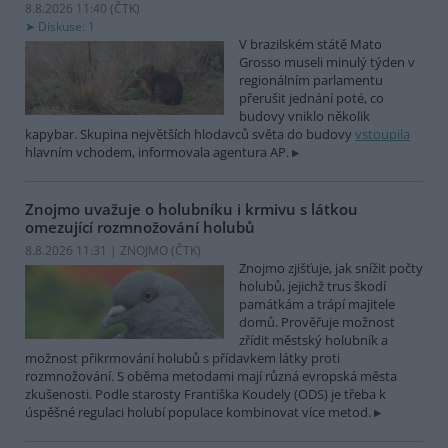
8.8.2026 11:40 (
ČTK
)
Diskuse: 1
V brazilském státě Mato
Grosso museli minulý týden v
regionálním parlamentu
přerušit jednání poté, co
budovy vniklo několik
kapybar. Skupina největších hlodavců světa do budovy
vstoupila
hlavním vchodem, informovala agentura AP.
Znojmo uvažuje o holubníku i krmivu s látkou
omezující rozmnožování holubů
8.8.2026 11:31 | ZNOJMO (
ČTK
)
Znojmo zjišťuje, jak snížit počty
holubů, jejichž trus škodí
památkám a trápí majitele
domů. Prověřuje možnost
zřídit městský holubník a
možnost přikrmování holubů s přídavkem látky proti
rozmnožování. S oběma metodami mají různá evropská města
zkušenosti. Podle starosty Františka Koudely (ODS) je třeba k
úspěšné regulaci holubí populace kombinovat více metod.