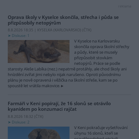
reklama
Oprava školy v Kyselce skončila, střecha i půda se
přizpůsobily netopýrům
8.8.2026 18:35 | KYSELKA (KARLOVARSKO) (
ČTK
)
Diskuse: 1
V Kyselce na Karlovarsku
skončila oprava školní střechy
a půdy, které se musely
přizpůsobit stovkám
netopýrů. Práce se podle
starosty Aleše Labíka (nez.) nepatrně protáhly, ale chod školy ani
hnízdění zvířat jimi nebylo nijak narušeno. Oproti původnímu
plánu je nově opravená i věžička na školní střeše, kam se po
spoustě let vrátila makovice.
Farmáři v Keni popírají, že 16 slonů se otrávilo
kyanidem po konzumaci rajčat
8.8.2026 18:32 (
ČTK
)
Diskuse: 2
V Keni pokračuje vyšetřování
úhynu 16 slonů, kteří se
pravděpodobně otrávili