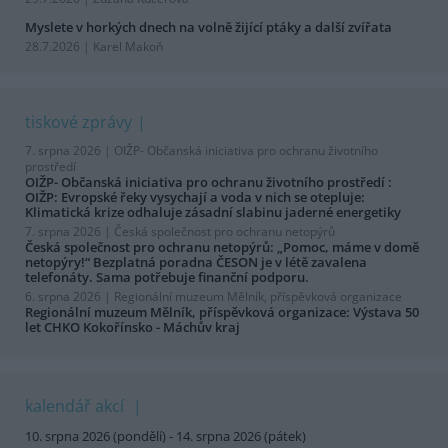
Myslete v horkých dnech na volně žijící ptáky a další zvířata
28.7.2026 | Karel Makoň
tiskové zprávy
7. srpna 2026 |
OIŽP- Občanská iniciativa pro ochranu životního
prostředí
OIŽP- Občanská iniciativa pro ochranu životního prostředí :
OIŽP: Evropské řeky vysychají a voda v nich se otepluje:
Klimatická krize odhaluje zásadní slabinu jaderné energetiky
7. srpna 2026 |
Česká společnost pro ochranu netopýrů
Česká společnost pro ochranu netopýrů: „Pomoc, máme v domě
netopýry!“ Bezplatná poradna ČESON je v létě zavalena
telefonáty. Sama potřebuje finanční podporu.
6. srpna 2026 |
Regionální muzeum Mělník, příspěvková organizace
Regionální muzeum Mělník, příspěvková organizace: Výstava 50
let CHKO Kokořínsko - Máchův kraj
kalendář akcí
10. srpna 2026 (pondělí) - 14. srpna 2026 (pátek)