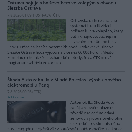
Ostrava bojuje s bolševníkem velkolepým v obvodu
Slezská Ostrava
7.8.2026 01:09 | OSTRAVA (
ČTK
)
Ostravská radnice začala se
systematickou likvidací
bolševníku velkolepého, který
patří k nejnebezpečnějším
invazním druhům rostlin v
Česku. Práce na lesních pozemcích podél Trnkovecké ulice ve
Slezské Ostravě letos vyjdou na více než 66 000 korun. Město
kombinuje chemické i mechanické metody, řekla ČTK mluvčí
magistrátu Gabriela Pokorná.
Škoda Auto zahájila v Mladé Boleslavi výrobu nového
elektromobilu Peaq
7.8.2026 00:36 (
ČTK
)
Diskuse: 1
Automobilka Škoda Auto
zahájila ve svém hlavním
závodě v Mladé Boleslavi
sériovou výrobu nového plně
elektrického sedmimístného
SUV Peaq. Jde o největší vůz v současné nabídce značky. Do konce