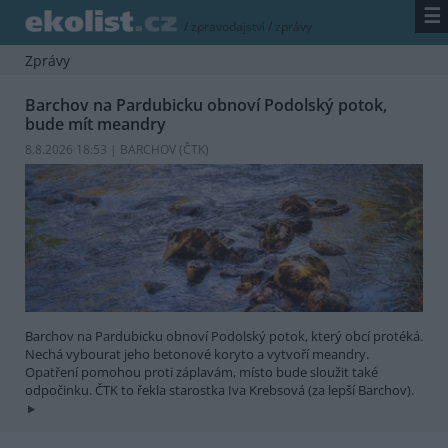
☰
/
zpravodajství
/
zprávy
Zprávy
Barchov na Pardubicku obnoví Podolský potok,
bude mít meandry
8.8.2026 18:53 | BARCHOV (
ČTK
)
Barchov na Pardubicku obnoví Podolský potok, který obcí protéká.
Nechá vybourat jeho betonové koryto a vytvoří meandry.
Opatření pomohou proti záplavám, místo bude sloužit také
odpočinku. ČTK to řekla starostka Iva Krebsová (za lepší Barchov).