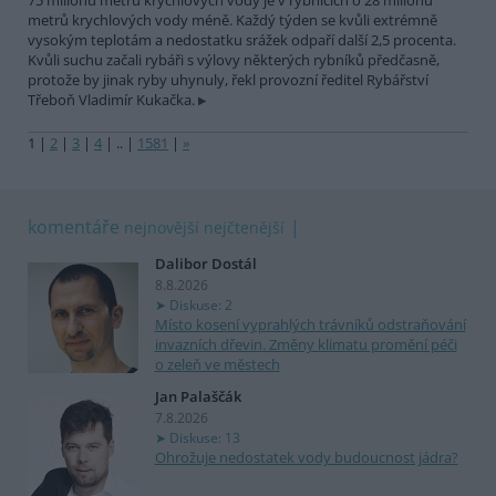
75 milionů metrů krychlových vody je v rybnících o 28 milionů
metrů krychlových vody méně. Každý týden se kvůli extrémně
vysokým teplotám a nedostatku srážek odpaří další 2,5 procenta.
Kvůli suchu začali rybáři s výlovy některých rybníků předčasně,
protože by jinak ryby uhynuly, řekl provozní ředitel Rybářství
Třeboň Vladimír Kukačka.
1
|
2
|
3
|
4
|
..
|
1581
|
»
komentáře
nejnovější
nejčtenější
Dalibor Dostál
8.8.2026
Diskuse: 2
Místo kosení vyprahlých trávníků odstraňování
invazních dřevin. Změny klimatu promění péči
o zeleň ve městech
Jan Palaščák
7.8.2026
Diskuse: 13
Ohrožuje nedostatek vody budoucnost jádra?