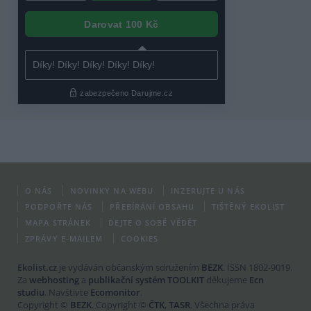
O NÁS
NOVINKY NA WEBU
INZERUJTE U NÁS
PODPOŘTE NÁS
PŘEBÍRÁNÍ OBSAHU
TIŠTĚNÝ EKOLIST
MAPA STRÁNEK
DEJTE O SOBĚ VĚDĚT
ZPRÁVY E-MAILEM
COOKIES
Ekolist.cz
je vydáván občanským sdružením
BEZK
. ISSN 1802-9019.
Za
webhosting
a
publikační systém TOOLKIT
děkujeme
Ecn
studiu
. Navštivte
Ecomonitor
.
Copyright ©
BEZK
. Copyright ©
ČTK
,
TASR
. Všechna práva