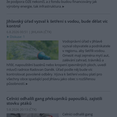
že podpora OZE nekončí, a z fondu budou financovány jak
výrobny energie, tak infrastruktura.
Jihlavský úřad vyzval k šetření s vodou, bude dělat víc
kontrol
6.8.2026 00:51 | JIHLAVA (
ČTK
)
Diskuse: 1
Vodoprávní úřad v Jihlavě
vyzval obyvatele a podnikatele
v regionu, aby šetřili vodou.
Omezit mají zejména mytí aut,
zalévání zahrad, trávníků a
hřišť, napouštění bazénů nebo kropení zpevněných ploch, uvedl
mluvčí radnice Radovan Daněk. Úřad podle něj bude víc
kontrolovat povolené odběry. Výzva k šetření vodou platí pro
všechny obce spadající pod Jihlavu jako obec s rozšířenou
působností.
Celníci odhalili gang překupníků papoušků, zajistili
stovku ptáků
5.8.2026 20:13 (
ČTK
)
Celníci odhalili gang