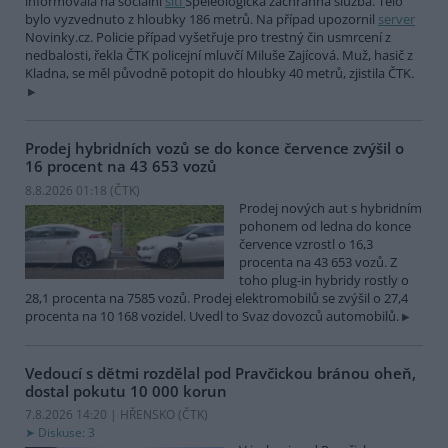
informovala na sociální
síti
Speleologická záchranná služba. Tělo
bylo vyzvednuto z hloubky 186 metrů. Na případ upozornil
server
Novinky.cz. Policie případ vyšetřuje pro trestný čin usmrcení z
nedbalosti, řekla ČTK policejní mluvčí Miluše Zajícová. Muž, hasič z
Kladna, se měl původně potopit do hloubky 40 metrů, zjistila ČTK.
Prodej hybridních vozů se do konce července zvýšil o
16 procent na 43 653 vozů
8.8.2026 01:18 (
ČTK
)
Prodej nových aut s hybridním
pohonem od ledna do konce
července vzrostl o 16,3
procenta na 43 653 vozů. Z
toho plug-in hybridy rostly o
28,1 procenta na 7585 vozů. Prodej elektromobilů se zvýšil o 27,4
procenta na 10 168 vozidel. Uvedl to Svaz dovozců automobilů.
Vedoucí s dětmi rozdělal pod Pravčickou bránou oheň,
dostal pokutu 10 000 korun
7.8.2026 14:20 | HŘENSKO (
ČTK
)
Diskuse: 3