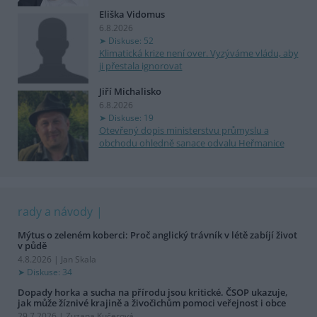
Eliška Vidomus
6.8.2026
Diskuse: 52
Klimatická krize není over. Vyzýváme vládu, aby
ji přestala ignorovat
Jiří Michalisko
6.8.2026
Diskuse: 19
Otevřený dopis ministerstvu průmyslu a
obchodu ohledně sanace odvalu Heřmanice
rady a návody
Mýtus o zeleném koberci: Proč anglický trávník v létě zabíjí život
v půdě
4.8.2026 | Jan Skala
Diskuse: 34
Dopady horka a sucha na přírodu jsou kritické. ČSOP ukazuje,
jak může žíznivé krajině a živočichům pomoci veřejnost i obce
29.7.2026 | Zuzana Kučerová