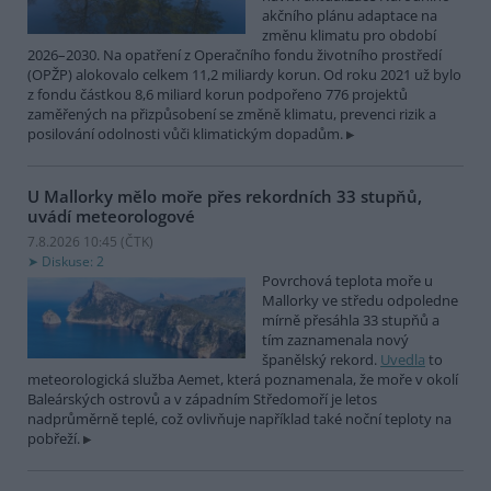
akčního plánu adaptace na
změnu klimatu pro období
2026–2030. Na opatření z Operačního fondu životního prostředí
(OPŽP) alokovalo celkem 11,2 miliardy korun. Od roku 2021 už bylo
z fondu částkou 8,6 miliard korun podpořeno 776 projektů
zaměřených na přizpůsobení se změně klimatu, prevenci rizik a
posilování odolnosti vůči klimatickým dopadům.
U Mallorky mělo moře přes rekordních 33 stupňů,
uvádí meteorologové
7.8.2026 10:45 (
ČTK
)
Diskuse: 2
Povrchová teplota moře u
Mallorky ve středu odpoledne
mírně přesáhla 33 stupňů a
tím zaznamenala nový
španělský rekord.
Uvedla
to
meteorologická služba Aemet, která poznamenala, že moře v okolí
Baleárských ostrovů a v západním Středomoří je letos
nadprůměrně teplé, což ovlivňuje například také noční teploty na
pobřeží.