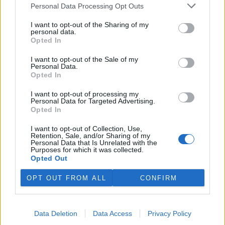
plánovaných odchodech
informovaly
v pondělí Seznam Zprávy.
Personal Data Processing Opt Outs
Podle něj tak končí dva z pěti ředitelů odborů na ČIŽP.
I want to opt-out of the Sharing of my
personal data.
Veterináři v horku ošetřují více zvířat, ohrožení jsou psi
Opted In
se zploštělým čumákem
6.8.2026 15:15 (
ČTK
)
I want to opt-out of the Sale of my
Personal Data.
Veterináři v současných
Opted In
vedrech ošetřují více zvířat.
Mezi nejrizikovější skupiny
I want to opt-out of processing my
podle nich patří plemena psů s
Personal Data for Targeted Advertising.
krátkou lebkou a zploštělým
Opted In
čumákem, jako jsou například mopsi nebo buldočci, starší jedinci a
zvířata se srdečním onemocněním. Jejich majitelé pro ně
I want to opt-out of Collection, Use,
vyhledávají veterinární ošetření nejčastěji kvůli přehřátí organismu,
Retention, Sale, and/or Sharing of my
dehydrataci nebo kolapsu. ČTK to sdělila viceprezidentka Komory
Personal Data that Is Unrelated with the
veterinárních lékařů ČR Kateřina Valdhans.
Purposes for which it was collected.
Opted Out
Do Prahy dorazili jezdci cyklistické štafety, míří na
OPT OUT FROM ALL
CONFIRM
konferenci o klimatu
6.8.2026 15:08 | PRAHA (
ČTK
)
Diskuse: 2
Data Deletion
Data Access
Privacy Policy
Do Prahy dnes dorazili jezdci