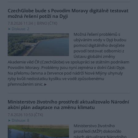
CzechGlobe bude s Povodím Moravy digitálně testovat
možná řešení potíží na Dyji
7.8.2026 11:34 | BRNO (
ČTK
)
Diskuse: 2
Možná řešení problémů s
ubýváním vody v Dyji budou
pomocí digitálního dvojčete
povodí testovat odborníci z
Ústavu globální změny
Akademie věd ČR (CzechGlobe) ve spolupráci se státním podnikem
Povodím Moravy. Problémy jsou nyní zejména v dolní části Dyje.
Na přelomu června a července pod nádrží Nové Mlýny uhynuly
ryby kvůli nedostatku kyslíku ve vodě způsobenému
přemnožením sinic.
Ministerstvo životního prostředí aktualizovalo Národní
akční plán adaptace na změnu klimatu
7.8.2026 10:53 (
ČTK
)
Diskuse: 8
Ministerstvo životního
prostředí (MŽP) dokončilo
návrh aktualizace Národního