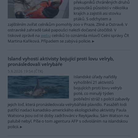
překupníků chráněných druhů
papoušků působící v několika
krajích a zajistili asi stovku
ptáků. S odchytem a
zajištěním zvířat celníkům pomohly zoo v Praze, Zlíně a Ostravě. V
ostravské zahradě také papoušci nalezli dočasné útočiště. V
tiskové zprávě na
webu
celníků to oznámila mluvčí Celní správy ČR
Martina Kaňková. Případem se zabývá policie.
Island vyhostí aktivisty bojující proti lovu velryb,
pronásledovali velrybáře
5.8.2026 19:54 (
ČTK
)
Islandské úřady nařídily
vyhoštění 21 aktivistů
bojujících proti lovu velryb
poté, co minulý týden
pobřežní stráž s policií zabavily
jejich loď, která pronásledovala velrybářské plavidlo. Pasažéři lodi
patřící nadaci kanadsko-amerického ekologického aktivisty Paula
Watsona jsou od té doby zadržováni v Reykjavíku. Sám Watson na
palubě nebyl. Píše o tom agentura AFP s odvoláním na islandskou
policii.