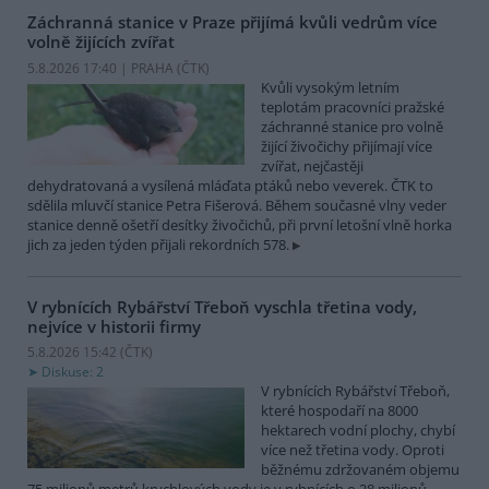
Záchranná stanice v Praze přijímá kvůli vedrům více
volně žijících zvířat
5.8.2026 17:40 | PRAHA (
ČTK
)
Kvůli vysokým letním
teplotám pracovníci pražské
záchranné stanice pro volně
žijící živočichy přijímají více
zvířat, nejčastěji
dehydratovaná a vysílená mláďata ptáků nebo veverek. ČTK to
sdělila mluvčí stanice Petra Fišerová. Během současné vlny veder
stanice denně ošetří desítky živočichů, při první letošní vlně horka
jich za jeden týden přijali rekordních 578.
V rybnících Rybářství Třeboň vyschla třetina vody,
nejvíce v historii firmy
5.8.2026 15:42 (
ČTK
)
Diskuse: 2
V rybnících Rybářství Třeboň,
které hospodaří na 8000
hektarech vodní plochy, chybí
více než třetina vody. Oproti
běžnému zdržovaném objemu