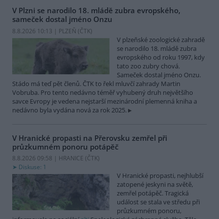
V Plzni se narodilo 18. mládě zubra evropského,
sameček dostal jméno Onzu
8.8.2026 10:13 | PLZEŇ (
ČTK
)
V plzeňské zoologické zahradě
se narodilo 18. mládě zubra
evropského od roku 1997, kdy
tato zoo zubry chová.
Sameček dostal jméno Onzu.
Stádo má teď pět členů. ČTK to řekl mluvčí zahrady Martin
Vobruba. Pro tento nedávno téměř vyhubený druh největšího
savce Evropy je vedena nejstarší mezinárodní plemenná kniha a
nedávno byla vydána nová za rok 2025.
V Hranické propasti na Přerovsku zemřel při
průzkumném ponoru potápěč
8.8.2026 09:58 | HRANICE (
ČTK
)
Diskuse: 1
V Hranické propasti, nejhlubší
zatopené jeskyni na světě,
zemřel potápěč. Tragická
událost se stala ve středu při
průzkumném ponoru,