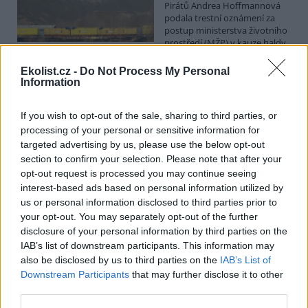
Pirátů Andrea Hoffmannová
podala trestní oznámení za
postup ministerstva životního
prostředí (MŽP) v kauze haldy
Heřmanice. Vyplývá to ze zprávy, kterou ČTK poskytla Česká
pirátská strana. Požaduje, aby policie prověřila okolnosti odebrání
Ekolist.cz -
Do Not Process My Personal
případu České inspekci životního prostředí (ČIŽP) a zastavení řízení.
Information
Hoffmannová ČTK sdělila, že trestní oznámení podala proti dosud
přesně nezjištěným osobám působícím na MŽP a ČIŽP, případně
If you wish to opt-out of the sale, sharing to third parties, or
dalším osobám, jejichž účast na popsaném postupu může být
zjištěna prověřováním. Stanovisko MŽP a ČIŽP ČTK shání.
processing of your personal or sensitive information for
targeted advertising by us, please use the below opt-out
section to confirm your selection. Please note that after your
Ředitelé odborů i mluvčí se z ČIŽP rozhodli odejít z
opt-out request is processed you may continue seeing
vlastní vůle, řekl Straka
interest-based ads based on personal information utilized by
6.8.2026 15:22 (
ČTK
)
us or personal information disclosed to third parties prior to
Diskuse: 1
your opt-out. You may separately opt-out of the further
Ředitel odboru vnitřních
disclosure of your personal information by third parties on the
služeb Matěj Mrlina, vedoucí
IAB’s list of downstream participants. This information may
služebního úřadu Oldřich
Jarolím a tisková mluvčí Miriam
also be disclosed by us to third parties on the
IAB’s List of
Loužecká končí na České
Downstream Participants
that may further disclose it to other
inspekci životního prostředí (ČIŽP) z vlastní iniciativy. Na dotaz ČTK
third parties.
to napsal nový ředitel inspekce Pavel Straka (za Motoristy). O jejich