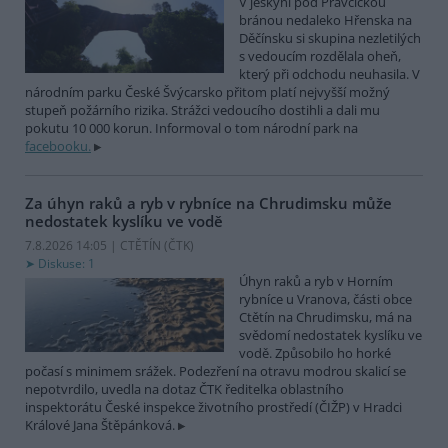
V jeskyni pod Pravčickou
bránou nedaleko Hřenska na
Děčínsku si skupina nezletilých
s vedoucím rozdělala oheň,
který při odchodu neuhasila. V
národním parku České Švýcarsko přitom platí nejvyšší možný
stupeň požárního rizika. Strážci vedoucího dostihli a dali mu
pokutu 10 000 korun. Informoval o tom národní park na
facebooku.
Za úhyn raků a ryb v rybníce na Chrudimsku může
nedostatek kyslíku ve vodě
7.8.2026 14:05 | CTĚTÍN (
ČTK
)
Diskuse: 1
Úhyn raků a ryb v Horním
rybníce u Vranova, části obce
Ctětín na Chrudimsku, má na
svědomí nedostatek kyslíku ve
vodě. Způsobilo ho horké
počasí s minimem srážek. Podezření na otravu modrou skalicí se
nepotvrdilo, uvedla na dotaz ČTK ředitelka oblastního
inspektorátu České inspekce životního prostředí (ČIŽP) v Hradci
Králové Jana Štěpánková.