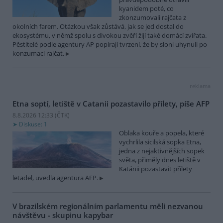
kyanidem poté, co
zkonzumovali rajčata z
okolních farem. Otázkou však zůstává, jak se jed dostal do
ekosystému, v němž spolu s divokou zvěří žijí také domácí zvířata.
Pěstitelé podle agentury AP popírají tvrzení, že by sloni uhynuli po
konzumaci rajčat.
reklama
Etna soptí, letiště v Catanii pozastavilo přílety, píše AFP
8.8.2026 12:33 (
ČTK
)
Diskuse: 1
Oblaka kouře a popela, které
vychrlila sicilská sopka Etna,
jedna z nejaktivnějších sopek
světa, přiměly dnes letiště v
Katánii pozastavit přílety
letadel, uvedla agentura AFP.
V brazilském regionálním parlamentu měli nezvanou
návštěvu - skupinu kapybar