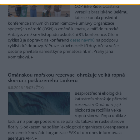
mezinárodní cyklistické štafety
COP Bike Ride. Účastníci
vyrazili z brazilského Belému,
kde se konala poslední
konference smluvních stran Rámcové úmluvy Organizace
spojených národů (OSN) o změně klimatu, a míří do turecké
Antalye, v níž se v listopadu uskuteční 31. konference. Cílem
cyklistů je dopravit na konferenci
deset návrhů
na podporu
cyklistické dopravy. V Praze stráví necelé tři dny. Včera večer
osobně přivítala náměstkyně primátora hl. m. Prahy Jana
Komrsková.
Ománskou mořskou rezervaci ohrožuje velká ropná
skvrna z poškozeného tankeru
6.8.2026 15:03 (
ČTK
)
Bezprostřední ekologická
katastrofa ohrožuje přírodní
rezervaci v Ománu, v jejíž
blízkosti se rozšířila velká
ropná skvrna. Ropa unikla z
lodi, u níž panuje podezření, že patří do takzvané ruské stínové
flotily. S odkazem na sdělení ekologické organizace Greenpeace a
nizozemské nevládní organizace PAX o tom dnes informovala
agentura AFP.