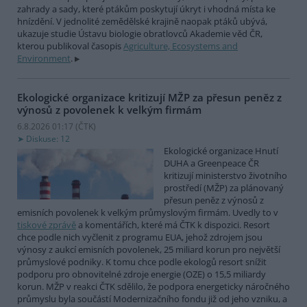
zahrady a sady, které ptákům poskytují úkryt i vhodná místa ke
hnízdění. V jednolité zemědělské krajině naopak ptáků ubývá,
ukazuje studie Ústavu biologie obratlovců Akademie věd ČR,
kterou publikoval časopis
Agriculture, Ecosystems and
Environment
.
Ekologické organizace kritizují MŽP za přesun peněz z
výnosů z povolenek k velkým firmám
6.8.2026 01:17 (
ČTK
)
Diskuse: 12
Ekologické organizace Hnutí
DUHA a Greenpeace ČR
kritizují ministerstvo životního
prostředí (MŽP) za plánovaný
přesun peněz z výnosů z
emisních povolenek k velkým průmyslovým firmám. Uvedly to v
tiskové zprávě
a komentářích, které má ČTK k dispozici. Resort
chce podle nich vyčlenit z programu EUA, jehož zdrojem jsou
výnosy z aukcí emisních povolenek, 25 miliard korun pro největší
průmyslové podniky. K tomu chce podle ekologů resort snížit
podporu pro obnovitelné zdroje energie (OZE) o 15,5 miliardy
korun. MŽP v reakci ČTK sdělilo, že podpora energeticky náročného
průmyslu byla součástí Modernizačního fondu již od jeho vzniku, a