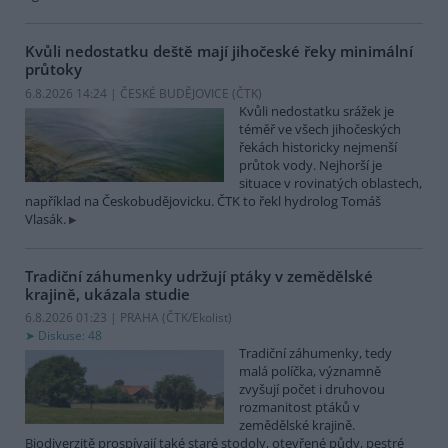
Kvůli nedostatku deště mají jihočeské řeky minimální
průtoky
6.8.2026 14:24 | ČESKÉ BUDĚJOVICE (
ČTK
)
Kvůli nedostatku srážek je
téměř ve všech jihočeských
řekách historicky nejmenší
průtok vody. Nejhorší je
situace v rovinatých oblastech,
například na Českobudějovicku. ČTK to řekl hydrolog Tomáš
Vlasák.
Tradiční záhumenky udržují ptáky v zemědělské
krajině, ukázala studie
6.8.2026 01:23 | PRAHA (
ČTK/Ekolist
)
Diskuse: 48
Tradiční záhumenky, tedy
malá políčka, významně
zvyšují počet i druhovou
rozmanitost ptáků v
zemědělské krajině.
Biodiverzitě prospívají také staré stodoly, otevřené půdy, pestré