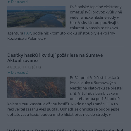
Diskuse: 4
Dvě polské tepelné elektrárny
omezují svůj provoz kvůli vlně
veder a nízké hladině vody v
řece Visle, kterou používají k
chlazení. Napsala to tisková
agentura
PAP
, podle níž k tomuto kroku přistoupily elektrárny
Kozienice a Polaniec.
Desítky hasičů likvidují požár lesa na Šumavě
Aktualizováno
4.8.2026 17:13 (
ČTK
)
Diskuse: 2
Požár přibližně šesti hektarů
lesa a louky u šumavských
Nezdic na Klatovsku se přestal
šířit. Vrtulník s bambivakem
odletěl zhruba po 1,5 hodině
kolem 17:00. Zasahuje až 150 hasičů. Nikdo nebyl zraněn. ČTK to
řekl velitel zásahu Aleš Bucifal. Odhadl, že ohniska se budou ještě
dohašovat a hasiči budou místo hlídat přes noc do středy.