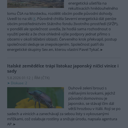
energetická ušetřila na
rekultivacích hnědouhelného
lomu ČSA na Mostecku, rozdělit obcím podle původní dohody.
Uvedl to na síti
X
. Původně chtěla Severní energetická dát peníze
obcím prostřednictvím Státního fondu životního prostředí (SFŽP),
v pondělí ale společnost uvedla, že hodlá sama rozhodnout o
využití peněz a že chce ohledně výše podpory jednat přímo s
obcemi v okolí těžební oblasti. Červeného krok překvapil, postup
společnosti sleduje se znepokojením. Společnost patří do
energetické skupiny Sev.en, kterou vlastní Pavel Tykač.
Italské zemědělce trápí listokaz japonský ničící vinice i
sady
5.8.2026 01:12 | ŘÍM (
ČTK
)
Diskuse: 2
Duhově zelení brouci s
měňavými krovkami, jejichž
původní domovinou je
Japonsko, se stávají čím dál
větší hrozbou v Itálii. Rojí se po
sadech a vinicích a zanechávají za sebou listy s vykousanými
mřížkami, což oslabuje rostliny a snižuje úrodu, napsala agentura
AP.