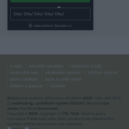
O NÁS
NOVINKY NA WEBU
INZERUJTE U NÁS
PODPOŘTE NÁS
PŘEBÍRÁNÍ OBSAHU
TIŠTĚNÝ EKOLIST
MAPA STRÁNEK
DEJTE O SOBĚ VĚDĚT
ZPRÁVY E-MAILEM
COOKIES
Ekolist.cz
je vydáván občanským sdružením
BEZK
. ISSN 1802-9019.
Za
webhosting
a
publikační systém TOOLKIT
děkujeme
Ecn
studiu
. Navštivte
Ecomonitor
.
Copyright ©
BEZK
. Copyright ©
ČTK
,
TASR
. Všechna práva
vyhrazena. Publikování nebo šíření obsahu je bez předchozího
souhlasu držitele autorských práv zakázáno.