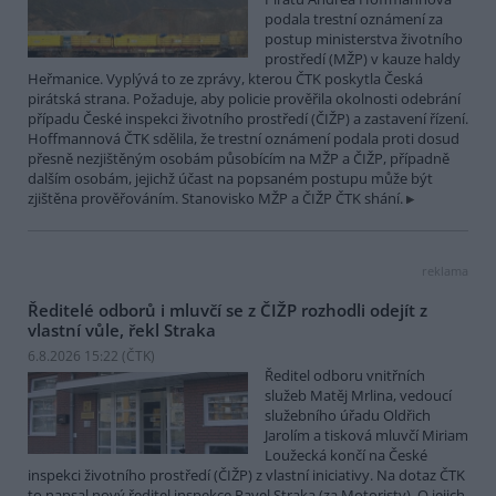
podala trestní oznámení za
postup ministerstva životního
prostředí (MŽP) v kauze haldy
Heřmanice. Vyplývá to ze zprávy, kterou ČTK poskytla Česká
pirátská strana. Požaduje, aby policie prověřila okolnosti odebrání
případu České inspekci životního prostředí (ČIŽP) a zastavení řízení.
Hoffmannová ČTK sdělila, že trestní oznámení podala proti dosud
přesně nezjištěným osobám působícím na MŽP a ČIŽP, případně
dalším osobám, jejichž účast na popsaném postupu může být
zjištěna prověřováním. Stanovisko MŽP a ČIŽP ČTK shání.
reklama
Ředitelé odborů i mluvčí se z ČIŽP rozhodli odejít z
vlastní vůle, řekl Straka
6.8.2026 15:22 (
ČTK
)
Ředitel odboru vnitřních
služeb Matěj Mrlina, vedoucí
služebního úřadu Oldřich
Jarolím a tisková mluvčí Miriam
Loužecká končí na České
inspekci životního prostředí (ČIŽP) z vlastní iniciativy. Na dotaz ČTK
to napsal nový ředitel inspekce Pavel Straka (za Motoristy). O jejich