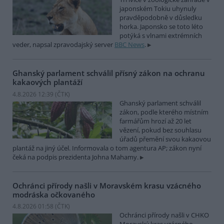
japonském Tokiu uhynuly
pravděpodobně v důsledku
horka. Japonsko se toto léto
potýká s vlnami extrémních
veder, napsal zpravodajský server
BBC News
.
Ghanský parlament schválil přísný zákon na ochranu
kakaových plantáží
4.8.2026 12:39 (
ČTK
)
Ghanský parlament schválil
zákon, podle kterého místním
farmářům hrozí až 20 let
vězení, pokud bez souhlasu
úřadů přemění svou kakaovou
plantáž na jiný účel. Informovala o tom agentura AP; zákon nyní
čeká na podpis prezidenta Johna Mahamy.
Ochránci přírody našli v Moravském krasu vzácného
modráska očkovaného
4.8.2026 01:58 (
ČTK
)
Ochránci přírody našli v CHKO