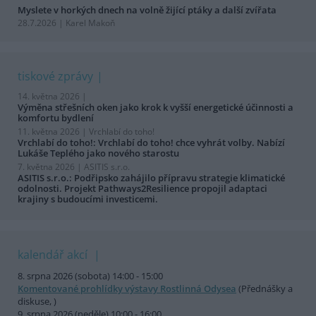
Myslete v horkých dnech na volně žijící ptáky a další zvířata
28.7.2026 | Karel Makoň
tiskové zprávy
14. května 2026 |
Výměna střešních oken jako krok k vyšší energetické účinnosti a
komfortu bydlení
11. května 2026 |
Vrchlabí do toho!
Vrchlabí do toho!: Vrchlabí do toho! chce vyhrát volby. Nabízí
Lukáše Teplého jako nového starostu
7. května 2026 |
ASITIS s.r.o.
ASITIS s.r.o.: Podřipsko zahájilo přípravu strategie klimatické
odolnosti. Projekt Pathways2Resilience propojil adaptaci
krajiny s budoucími investicemi.
kalendář akcí
8. srpna 2026 (sobota) 14:00 - 15:00
Komentované prohlídky výstavy Rostlinná Odysea
(Přednášky a
diskuse, )
9. srpna 2026 (neděle) 10:00 - 16:00