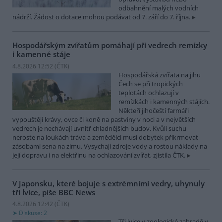
odbahnění malých vodních
nádrží. Žádost o dotace mohou podávat od 7. září do 7. října.
Hospodářským zvířatům pomáhají při vedrech remízky
i kamenné stáje
4.8.2026 12:52 (
ČTK
)
Hospodářská zvířata na jihu
Čech se při tropických
teplotách ochlazují v
remízkách i kamenných stájích.
Někteří jihočeští farmáři
vypouštějí krávy, ovce či koně na pastviny v noci a v největších
vedrech je nechávají uvnitř chladnějších budov. Kvůli suchu
neroste na loukách tráva a zemědělci musí dobytek přikrmovat
zásobami sena na zimu. Vysychají zdroje vody a rostou náklady na
její dopravu i na elektřinu na ochlazování zvířat, zjistila ČTK.
V Japonsku, které bojuje s extrémními vedry, uhynuly
tři lvice, píše BBC News
4.8.2026 12:42 (
ČTK
)
Diskuse: 2
Tři lvice v zoologické zahradě v