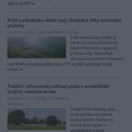
agentura AFP.
Kvůli nedostatku deště mají jihočeské řeky minimální
průtoky
6.8.2026 14:24 | ČESKÉ BUDĚJOVICE (
ČTK
)
Kvůli nedostatku srážek je
téměř ve všech jihočeských
řekách historicky nejmenší
průtok vody. Nejhorší je
situace v rovinatých oblastech,
například na Českobudějovicku. ČTK to řekl hydrolog Tomáš
Vlasák.
Tradiční záhumenky udržují ptáky v zemědělské
krajině, ukázala studie
6.8.2026 01:23 | PRAHA (
ČTK/Ekolist
)
Diskuse: 16
Tradiční záhumenky, tedy
malá políčka, významně
zvyšují počet i druhovou
rozmanitost ptáků v
zemědělské krajině.