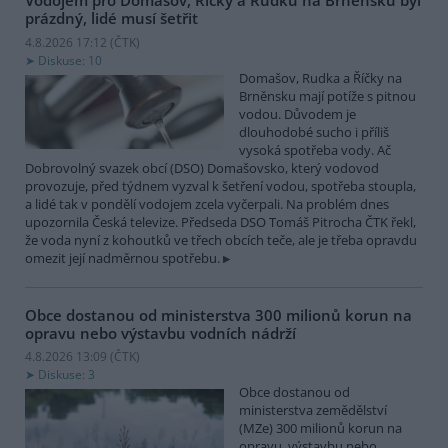
Vodojem pro Domašov, Říčky a Rudku na Brněnsku byl
prázdný, lidé musí šetřit
4.8.2026 17:12 (
ČTK
)
Diskuse: 10
Domašov, Rudka a Říčky na
Brněnsku mají potíže s pitnou
vodou. Důvodem je
dlouhodobé sucho i příliš
vysoká spotřeba vody. Ač
Dobrovolný svazek obcí (DSO) Domašovsko, který vodovod
provozuje, před týdnem vyzval k šetření vodou, spotřeba stoupla,
a lidé tak v pondělí vodojem zcela vyčerpali. Na problém dnes
upozornila Česká televize. Předseda DSO Tomáš Pitrocha ČTK řekl,
že voda nyní z kohoutků ve třech obcích teče, ale je třeba opravdu
omezit její nadměrnou spotřebu.
Obce dostanou od ministerstva 300 milionů korun na
opravu nebo výstavbu vodních nádrží
4.8.2026 13:09 (
ČTK
)
Diskuse: 3
Obce dostanou od
ministerstva zemědělství
(MZe) 300 milionů korun na
opravu, výstavbu nebo