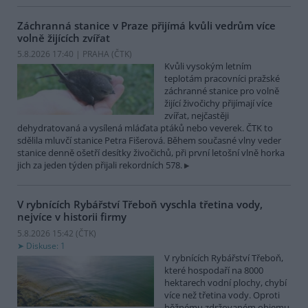
Záchranná stanice v Praze přijímá kvůli vedrům více
volně žijících zvířat
5.8.2026 17:40 | PRAHA (
ČTK
)
Kvůli vysokým letním
teplotám pracovníci pražské
záchranné stanice pro volně
žijící živočichy přijímají více
zvířat, nejčastěji
dehydratovaná a vysílená mláďata ptáků nebo veverek. ČTK to
sdělila mluvčí stanice Petra Fišerová. Během současné vlny veder
stanice denně ošetří desítky živočichů, při první letošní vlně horka
jich za jeden týden přijali rekordních 578.
V rybnících Rybářství Třeboň vyschla třetina vody,
nejvíce v historii firmy
5.8.2026 15:42 (
ČTK
)
Diskuse: 1
V rybnících Rybářství Třeboň,
které hospodaří na 8000
hektarech vodní plochy, chybí
více než třetina vody. Oproti
běžnému zdržovaném objemu