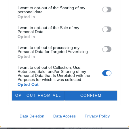
I want to opt-out of the Sharing of my
personal data.
Potok Bylanka v Pardubicích vyschl. Městský obvod
Opted In
chce, aby Povodí Labe vyčistilo koryto
5.8.2026 10:26 | PARDUBICE (
ČTK
)
I want to opt-out of the Sale of my
Diskuse: 1
Personal Data.
Potok Bylanka v Pardubicích v
Opted In
důsledku dlouhodobě nízkých
průtoků a suchého počasí
I want to opt-out of processing my
Personal Data for Targeted Advertising.
vyschl. Městský obvod VI chce
Opted In
využít období bez vody k
vyčištění koryta, a obrátil se proto se žádostí na správce toku,
I want to opt-out of Collection, Use,
Povodí Labe. Organizace ale požadavek odmítla s tím, že údržbu
Retention, Sale, and/or Sharing of my
dělala už v červnu a další zásah v tuto chvíli neplánuje, zjistila ČTK.
Personal Data that Is Unrelated with the
Purposes for which it was collected.
Opted Out
Červený chce peníze ušetřené za rekultivaci rozdělit
OPT OUT FROM ALL
CONFIRM
obcím podle původní dohody
5.8.2026 01:29 (
ČTK
)
Diskuse: 2
Data Deletion
Data Access
Privacy Policy
Ministr životního prostředí
Igor Červený (Motoristé) chce
peníze, které Severní