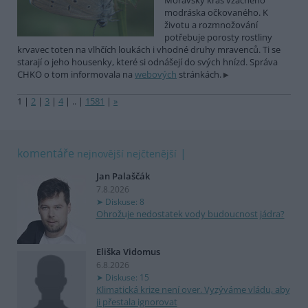
Moravský kras vzácného
modráska očkovaného. K
životu a rozmnožování
potřebuje porosty rostliny
krvavec toten na vlhčích loukách i vhodné druhy mravenců. Ti se
starají o jeho housenky, které si odnášejí do svých hnízd. Správa
CHKO o tom informovala na
webových
stránkách.
1
|
2
|
3
|
4
|
..
|
1581
|
»
komentáře
nejnovější
nejčtenější
Jan Palaščák
7.8.2026
Diskuse: 8
Ohrožuje nedostatek vody budoucnost jádra?
Eliška Vidomus
6.8.2026
Diskuse: 15
Klimatická krize není over. Vyzýváme vládu, aby
ji přestala ignorovat