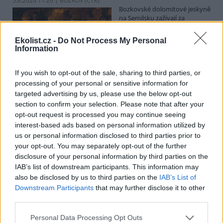
5.8.2026 11:20 | BOZKOV (
ČTK
)
Bozkovské dolomitové jeskyně
na Semilsku zažívají za
současných tropických teplot
nečekaný nápor. Jde sice o
Ekolist.cz -
Do Not Process My Personal
jedno z nejchladnějších míst v
Information
Libereckém kraji, které má stálou teplotu mezi 7,5 až devíti stupni
Celsia, přesto v minulosti podle vedoucího Bozkovských jeskyní
Dušana Milky k nim lidé přicházeli spíše v době, když bylo nevlídno.
If you wish to opt-out of the sale, sharing to third parties, or
processing of your personal or sensitive information for
targeted advertising by us, please use the below opt-out
section to confirm your selection. Please note that after your
V pěti zemích Amazonie zatkli stovky lidí kvůli
opt-out request is processed you may continue seeing
environmentální kriminalitě
interest-based ads based on personal information utilized by
5.8.2026 10:34 | BOGOTÁ (
ČTK
)
us or personal information disclosed to third parties prior to
Policisté v pěti zemích ležících
your opt-out. You may separately opt-out of the further
v Amazonii pozatýkali stovky
lidí a zabavili dřevo, minerály i
disclosure of your personal information by third parties on the
zvířata v hodnotě přes 280
IAB’s list of downstream participants. This information may
milionů dolarů (kolem 5,9
also be disclosed by us to third parties on the
IAB’s List of
miliard korun) při jednom z největších koordinovaných zásahů
Downstream Participants
that may further disclose it to other
proti environmentální kriminalitě v největším deštném pralese
third parties.
světa. Napsala to agentura AP, podle níž se do operace nazvané
Zelený štít 2026 zapojily Bolívie, Brazílie, Kolumbie, Ekvádor a Peru.
Personal Data Processing Opt Outs