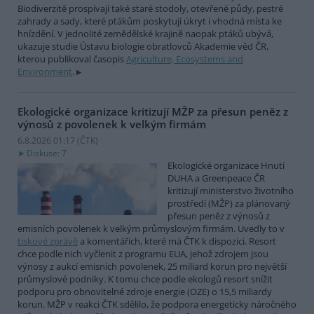
Biodiverzitě prospívají také staré stodoly, otevřené půdy, pestré
zahrady a sady, které ptákům poskytují úkryt i vhodná místa ke
hnízdění. V jednolité zemědělské krajině naopak ptáků ubývá,
ukazuje studie Ústavu biologie obratlovců Akademie věd ČR,
kterou publikoval časopis
Agriculture, Ecosystems and
Environment
.
Ekologické organizace kritizují MŽP za přesun peněz z
výnosů z povolenek k velkým firmám
6.8.2026 01:17 (
ČTK
)
Diskuse: 7
Ekologické organizace Hnutí
DUHA a Greenpeace ČR
kritizují ministerstvo životního
prostředí (MŽP) za plánovaný
přesun peněz z výnosů z
emisních povolenek k velkým průmyslovým firmám. Uvedly to v
tiskové zprávě
a komentářích, které má ČTK k dispozici. Resort
chce podle nich vyčlenit z programu EUA, jehož zdrojem jsou
výnosy z aukcí emisních povolenek, 25 miliard korun pro největší
průmyslové podniky. K tomu chce podle ekologů resort snížit
podporu pro obnovitelné zdroje energie (OZE) o 15,5 miliardy
korun. MŽP v reakci ČTK sdělilo, že podpora energeticky náročného