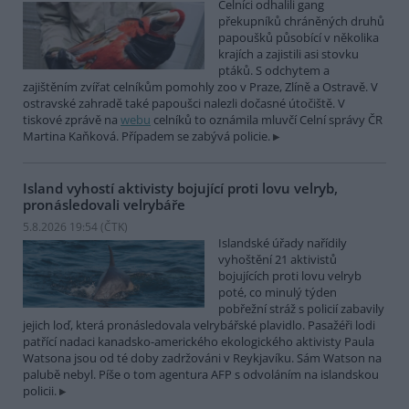
Celníci odhalili gang
překupníků chráněných druhů
papoušků působící v několika
krajích a zajistili asi stovku
ptáků. S odchytem a
zajištěním zvířat celníkům pomohly zoo v Praze, Zlíně a Ostravě. V
ostravské zahradě také papoušci nalezli dočasné útočiště. V
tiskové zprávě na
webu
celníků to oznámila mluvčí Celní správy ČR
Martina Kaňková. Případem se zabývá policie.
Island vyhostí aktivisty bojující proti lovu velryb,
pronásledovali velrybáře
5.8.2026 19:54 (
ČTK
)
Islandské úřady nařídily
vyhoštění 21 aktivistů
bojujících proti lovu velryb
poté, co minulý týden
pobřežní stráž s policií zabavily
jejich loď, která pronásledovala velrybářské plavidlo. Pasažéři lodi
patřící nadaci kanadsko-amerického ekologického aktivisty Paula
Watsona jsou od té doby zadržováni v Reykjavíku. Sám Watson na
palubě nebyl. Píše o tom agentura AFP s odvoláním na islandskou
policii.