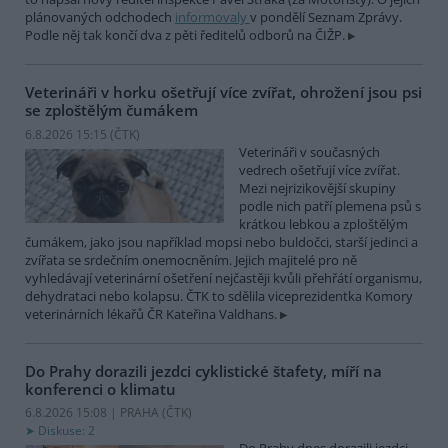
plánovaných odchodech
informovaly
v pondělí Seznam Zprávy.
Podle něj tak končí dva z pěti ředitelů odborů na ČIŽP.
Veterináři v horku ošetřují více zvířat, ohrožení jsou psi
se zploštělým čumákem
6.8.2026 15:15 (
ČTK
)
Veterináři v současných
vedrech ošetřují více zvířat.
Mezi nejrizikovější skupiny
podle nich patří plemena psů s
krátkou lebkou a zploštělým
čumákem, jako jsou například mopsi nebo buldočci, starší jedinci a
zvířata se srdečním onemocněním. Jejich majitelé pro ně
vyhledávají veterinární ošetření nejčastěji kvůli přehřátí organismu,
dehydrataci nebo kolapsu. ČTK to sdělila viceprezidentka Komory
veterinárních lékařů ČR Kateřina Valdhans.
Do Prahy dorazili jezdci cyklistické štafety, míří na
konferenci o klimatu
6.8.2026 15:08 | PRAHA (
ČTK
)
Diskuse: 2