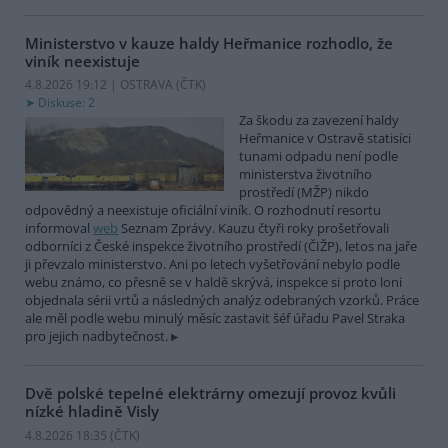
Ministerstvo v kauze haldy Heřmanice rozhodlo, že
viník neexistuje
4.8.2026 19:12 | OSTRAVA (
ČTK
)
Diskuse: 2
Za škodu za zavezení haldy
Heřmanice v Ostravě statisíci
tunami odpadu není podle
ministerstva životního
prostředí (MŽP) nikdo
odpovědný a neexistuje oficiální viník. O rozhodnutí resortu
informoval
web
Seznam Zprávy. Kauzu čtyři roky prošetřovali
odborníci z České inspekce životního prostředí (ČIŽP), letos na jaře
ji převzalo ministerstvo. Ani po letech vyšetřování nebylo podle
webu známo, co přesně se v haldě skrývá, inspekce si proto loni
objednala sérii vrtů a následných analýz odebraných vzorků. Práce
ale měl podle webu minulý měsíc zastavit šéf úřadu Pavel Straka
pro jejich nadbytečnost.
Dvě polské tepelné elektrárny omezují provoz kvůli
nízké hladině Visly
4.8.2026 18:35 (
ČTK
)