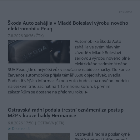
reklama
Škoda Auto zahájila v Mladé Boleslavi výrobu nového
elektromobilu Peaq
7.8.2026 00:36 (
ČTK
)
Automobilka Škoda Auto
zahájila ve svém hlavním
závodě v Mladé Boleslavi
sériovou výrobu nového plně
elektrického sedmimístného
SUV Peaq. Jde o největší vůz v současné nabídce značky. Do konce
července automobilka přijala téměř 8500 objednávek, uvedla.
Podle dřívějších informací Škoda Auto bude cena nového modelu
na českém trhu začínat na 1,15 milionu korun, k prvním
zákazníkům se dostane na přelomu roku.
Ostravská radní podala trestní oznámení za postup
MŽP v kauze haldy Heřmanice
6.8.2026 17:50 | OSTRAVA (
ČTK
)
Diskuse: 4
Ostravská radní a poslankyně
Pirátů Andrea Hoffmannová