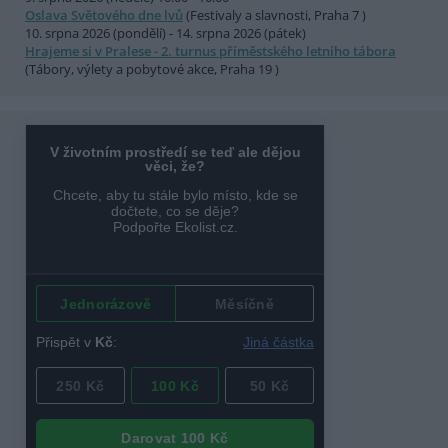
Oslava Světového dne lvů
(Festivaly a slavnosti, Praha 7 )
10. srpna 2026 (pondělí) - 14. srpna 2026 (pátek)
Hrajeme si v Pralese - 2. turnus příměstského letního tábora
(Tábory, výlety a pobytové akce, Praha 19 )