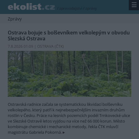
☰
/
zpravodajství
/
zprávy
Zprávy
Ostrava bojuje s bolševníkem velkolepým v obvodu
Slezská Ostrava
7.8.2026 01:09 | OSTRAVA (
ČTK
)
Ostravská radnice začala se systematickou likvidací bolševníku
velkolepého, který patří k nejnebezpečnějším invazním druhům
rostlin v Česku. Práce na lesních pozemcích podél Trnkovecké ulice
ve Slezské Ostravě letos vyjdou na více než 66 000 korun. Město
kombinuje chemické i mechanické metody, řekla ČTK mluvčí
magistrátu Gabriela Pokorná.