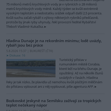
75 milionů metrů krychlových vody je v rybnících o 28 milionů
metrů krychlových vody méně. Každý týden se kvůli extrémně
vysokým teplotám a nedostatku srážek odpaří další 2,5 procenta.
Kvůli suchu začali rybáři s výlovy některých rybníků předčasně,
protože by jinak ryby uhynuly, řekl provozní ředitel Rybářství
Třeboň Vladimír Kukačka.
Hladina Dunaje je na rekordním minimu; lodě uvázly,
rybáři jsou bez práce
5.8.2026 15:37 | BUKUREŠŤ (
ČTK
)
Diskuse: 16
Turistický přístav v
rumunském městě Corabia,
které leží na břehu Dunaje, je
opuštěný. Až na několik člunů
uvázlých v řasách. Hladina
řeky je tak nízko, že plavidla už nemohou kvůli písčitým mělčinám
do přístavu vplouvat ani z něj vyplouvat, píše agentura AFP.
Bozkovské jeskyně na Semilsku zažívají za tropických
teplot nečekaný nápor