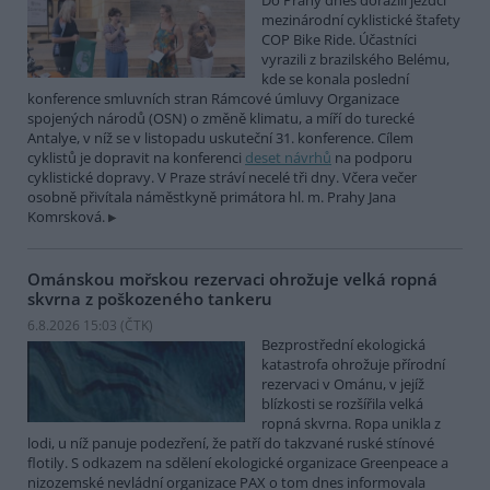
Do Prahy dnes dorazili jezdci
mezinárodní cyklistické štafety
COP Bike Ride. Účastníci
vyrazili z brazilského Belému,
kde se konala poslední
konference smluvních stran Rámcové úmluvy Organizace
spojených národů (OSN) o změně klimatu, a míří do turecké
Antalye, v níž se v listopadu uskuteční 31. konference. Cílem
cyklistů je dopravit na konferenci
deset návrhů
na podporu
cyklistické dopravy. V Praze stráví necelé tři dny. Včera večer
osobně přivítala náměstkyně primátora hl. m. Prahy Jana
Komrsková.
Ománskou mořskou rezervaci ohrožuje velká ropná
skvrna z poškozeného tankeru
6.8.2026 15:03 (
ČTK
)
Bezprostřední ekologická
katastrofa ohrožuje přírodní
rezervaci v Ománu, v jejíž
blízkosti se rozšířila velká
ropná skvrna. Ropa unikla z
lodi, u níž panuje podezření, že patří do takzvané ruské stínové
flotily. S odkazem na sdělení ekologické organizace Greenpeace a
nizozemské nevládní organizace PAX o tom dnes informovala