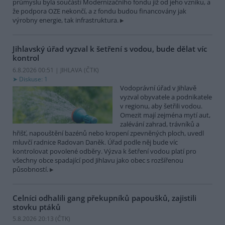
průmyslu byla součástí Modernizačního fondu již od jeho vzniku, a
že podpora OZE nekončí, a z fondu budou financovány jak
výrobny energie, tak infrastruktura.
Jihlavský úřad vyzval k šetření s vodou, bude dělat víc
kontrol
6.8.2026 00:51 | JIHLAVA (
ČTK
)
Diskuse: 1
Vodoprávní úřad v Jihlavě
vyzval obyvatele a podnikatele
v regionu, aby šetřili vodou.
Omezit mají zejména mytí aut,
zalévání zahrad, trávníků a
hřišť, napouštění bazénů nebo kropení zpevněných ploch, uvedl
mluvčí radnice Radovan Daněk. Úřad podle něj bude víc
kontrolovat povolené odběry. Výzva k šetření vodou platí pro
všechny obce spadající pod Jihlavu jako obec s rozšířenou
působností.
Celníci odhalili gang překupníků papoušků, zajistili
stovku ptáků
5.8.2026 20:13 (
ČTK
)