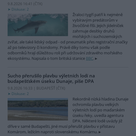
9.8.2026 16:41 (
ČTK
)
Diskuse: 2
Žraloci tygří patří k nejméně
vybíravým predátorům v
živočišné říši. Jejich jídelníček
zahrnuje desítky druhů
mořských i suchozemských
zvířat, ale také lidský odpad - od pneumatik přes registrační značky
až po televizory či kondomy. Právě díky tomu však podle
odborníků hrají důležitou roli při udržování zdravého mořského
ekosystému. Napsala o tom britská stanice
BBC
.
Sucho přerušilo plavbu výletních lodí na
budapešťském úseku Dunaje, píše DPA
9.8.2026 16:33 | BUDAPEŠŤ (
ČTK
)
Diskuse: 2
Rekordně nízká hladina Dunaje
ochromila plavbu velkých
výletních lodí po maďarském
úseku řeky, uvedla agentura
DPA. Některé lodě uvázly již
dříve v samé Budapešti, jiné musí přerušit plavbu v přístavu
Komárom, ležícím naproti slovenskému Komárnu.