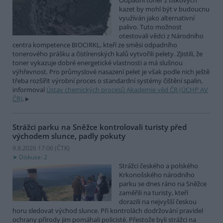
Odpadní toner z tiskových
kazet by mohl být v budoucnu
využíván jako alternativní
palivo. Tuto možnost
otestovali vědci z Národního
centra kompetence BIOCIRKL, kteří ze směsi odpadního
tonerového prášku a čistírenských kalů vytvořili pelety. Zjistili, že
toner vykazuje dobré energetické vlastnosti a má slušnou
výhřevnost. Pro průmyslové nasazení pelet je však podle nich ještě
třeba rozšířit výrobní proces o standardní systémy čištění spalin,
informoval
Ústav chemických procesů Akademie věd ČR (ÚCHP AV
ČR)
.
Strážci parku na Sněžce kontrolovali turisty před
východem slunce, padly pokuty
9.8.2026 17:06 (
ČTK
)
Diskuse: 2
Strážci českého a polského
Krkonošského národního
parku se dnes ráno na Sněžce
zaměřili na turisty, kteří
dorazili na nejvyšší českou
horu sledovat východ slunce. Při kontrolách dodržování pravidel
ochrany přírody jim pomáhali policisté. Přestože byli strážci na