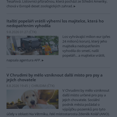
Tesařová. Listovnici přízračnou, která pochází ze Střední Ameriky,
chová v Evropě deset zoologických zahrad.
Italští popeláři vrátili výherní los majitelce, která ho
nedopatřením vyhodila
9.8.2026 01:27 (
ČTK
)
Los vyhrávající milion eur (přes
24 milionů korun), který jeho
majitelka nedopatřením
vyhodila do smetí, našli
popeláři... a majitelce vrátili,
napsala agentura AFP.
V Chrudimi by mělo vzniknout další místo pro psy a
jejich chovatele
8.8.2026 19:45 | CHRUDIM (
ČTK
)
V Chrudimi by mělo vzniknout
další místo určené pro psy a
jejich chovatele. Sociální
podnik města požádal o
výpůjčku pozemků pro tyto
účely v oblasti Na Větrníku, řekl místostarosta Zdeněk Kolář (ANO).