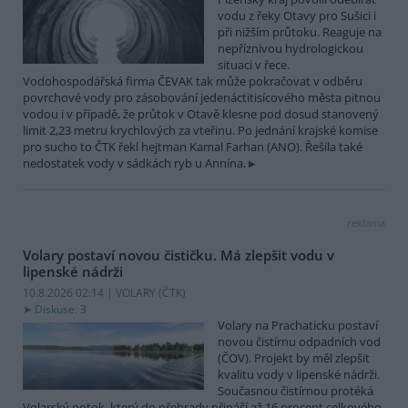
vodu z řeky Otavy pro Sušici i
při nižším průtoku. Reaguje na
nepříznivou hydrologickou
situaci v řece.
Vodohospodářská firma ČEVAK tak může pokračovat v odběru
povrchové vody pro zásobování jedenáctitisícového města pitnou
vodou i v případě, že průtok v Otavě klesne pod dosud stanovený
limit 2,23 metru krychlových za vteřinu. Po jednání krajské komise
pro sucho to ČTK řekl hejtman Kamal Farhan (ANO). Řešila také
nedostatek vody v sádkách ryb u Annína.
reklama
Volary postaví novou čističku. Má zlepšit vodu v
lipenské nádrži
10.8.2026 02:14 | VOLARY (
ČTK
)
Diskuse: 3
Volary na Prachaticku postaví
novou čistírnu odpadních vod
(ČOV). Projekt by měl zlepšit
kvalitu vody v lipenské nádrži.
Současnou čistírnou protéká
Volarský potok, který do přehrady přináší až 16 procent celkového