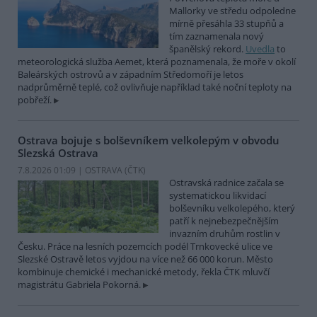
Mallorky ve středu odpoledne
mírně přesáhla 33 stupňů a
tím zaznamenala nový
španělský rekord.
Uvedla
to
meteorologická služba Aemet, která poznamenala, že moře v okolí
Baleárských ostrovů a v západním Středomoří je letos
nadprůměrně teplé, což ovlivňuje například také noční teploty na
pobřeží.
Ostrava bojuje s bolševníkem velkolepým v obvodu
Slezská Ostrava
7.8.2026 01:09 | OSTRAVA (
ČTK
)
Ostravská radnice začala se
systematickou likvidací
bolševníku velkolepého, který
patří k nejnebezpečnějším
invazním druhům rostlin v
Česku. Práce na lesních pozemcích podél Trnkovecké ulice ve
Slezské Ostravě letos vyjdou na více než 66 000 korun. Město
kombinuje chemické i mechanické metody, řekla ČTK mluvčí
magistrátu Gabriela Pokorná.