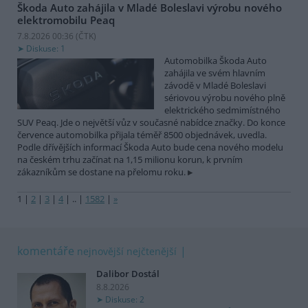
Škoda Auto zahájila v Mladé Boleslavi výrobu nového
elektromobilu Peaq
7.8.2026 00:36 (
ČTK
)
Diskuse: 1
Automobilka Škoda Auto
zahájila ve svém hlavním
závodě v Mladé Boleslavi
sériovou výrobu nového plně
elektrického sedmimístného
SUV Peaq. Jde o největší vůz v současné nabídce značky. Do konce
července automobilka přijala téměř 8500 objednávek, uvedla.
Podle dřívějších informací Škoda Auto bude cena nového modelu
na českém trhu začínat na 1,15 milionu korun, k prvním
zákazníkům se dostane na přelomu roku.
1
|
2
|
3
|
4
|
..
|
1582
|
»
komentáře
nejnovější
nejčtenější
Dalibor Dostál
8.8.2026
Diskuse: 2