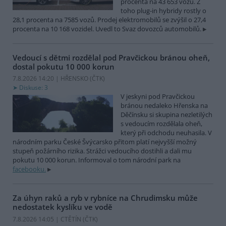
procenta na 43 653 vozů. Z
toho plug-in hybridy rostly o
28,1 procenta na 7585 vozů. Prodej elektromobilů se zvýšil o 27,4
procenta na 10 168 vozidel. Uvedl to Svaz dovozců automobilů.
Vedoucí s dětmi rozdělal pod Pravčickou bránou oheň,
dostal pokutu 10 000 korun
7.8.2026 14:20 | HŘENSKO (
ČTK
)
Diskuse: 3
V jeskyni pod Pravčickou
bránou nedaleko Hřenska na
Děčínsku si skupina nezletilých
s vedoucím rozdělala oheň,
který při odchodu neuhasila. V
národním parku České Švýcarsko přitom platí nejvyšší možný
stupeň požárního rizika. Strážci vedoucího dostihli a dali mu
pokutu 10 000 korun. Informoval o tom národní park na
facebooku.
Za úhyn raků a ryb v rybníce na Chrudimsku může
nedostatek kyslíku ve vodě
7.8.2026 14:05 | CTĚTÍN (
ČTK
)