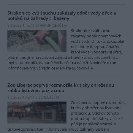
Strakonice kvůli suchu zakázaly odběr vody z řek a
potoků na zahrady či bazény
9.8.2026 14:37 | STRAKONICE (
ČTK
)
Strakonice kvůli suchu
zakázaly odběr povrchových
vod z vodních toků. Zákaz platí
od soboty 8. srpna. Opatření,
které vydal vodoprávní úřad,
platí mimo jiné na zalévání zahrad a trávníků, zavlažování hřišť,
mytí automobilů, napouštění bazénů a nádrží. Novináře o tom
informovala mluvčí radnice Markéta Bučoková.
Zoo Liberec poprvé rozmnožila kriticky ohroženou
žabku listovnici přízračnou
9.8.2026 10:24 | LIBEREC (
ČTK
)
Zoo Liberec poprvé rozmnožila
kriticky ohroženou listovnici
přízračnou. Odchov tohoto
druhu tropické žabky v lidské
péči je poměrně vzácný. V
tiskové zprávě o tom informovala mluvčí zahrady Barbara