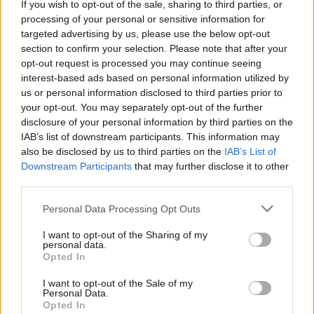
If you wish to opt-out of the sale, sharing to third parties, or
Oblaka kouře a popela, které
vychrlila sicilská sopka Etna,
processing of your personal or sensitive information for
jedna z nejaktivnějších sopek
targeted advertising by us, please use the below opt-out
světa, přiměly dnes letiště v
section to confirm your selection. Please note that after your
Katánii pozastavit přílety
opt-out request is processed you may continue seeing
letadel, uvedla agentura AFP.
interest-based ads based on personal information utilized by
us or personal information disclosed to third parties prior to
your opt-out. You may separately opt-out of the further
V brazilském regionálním parlamentu měli nezvanou
návštěvu - skupinu kapybar
disclosure of your personal information by third parties on the
IAB’s list of downstream participants. This information may
8.8.2026 11:40 (
ČTK
)
Diskuse: 1
also be disclosed by us to third parties on the
IAB’s List of
V brazilském státě Mato
Downstream Participants
that may further disclose it to other
Grosso museli minulý týden v
third parties.
regionálním parlamentu
přerušit jednání poté, co
Personal Data Processing Opt Outs
budovy vniklo několik
kapybar. Skupina největších hlodavců světa do budovy
vstoupila
I want to opt-out of the Sharing of my
hlavním vchodem, informovala agentura AP.
personal data.
Opted In
Znojmo uvažuje o holubníku i krmivu s látkou
I want to opt-out of the Sale of my
omezující rozmnožování holubů
Personal Data.
Opted In
8.8.2026 11:31 | ZNOJMO (
ČTK
)