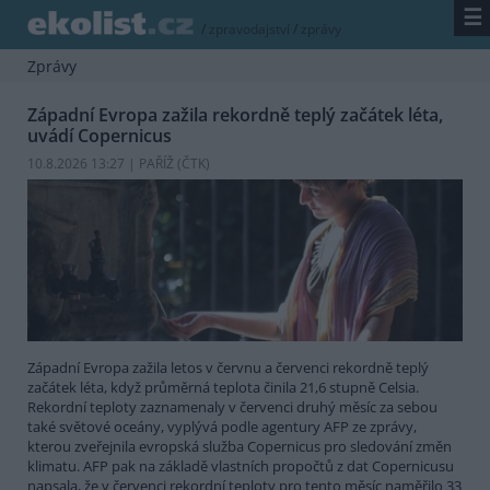
☰
/
zpravodajství
/
zprávy
Zprávy
Západní Evropa zažila rekordně teplý začátek léta,
uvádí Copernicus
10.8.2026 13:27 | PAŘÍŽ (
ČTK
)
Západní Evropa zažila letos v červnu a červenci rekordně teplý
začátek léta, když průměrná teplota činila 21,6 stupně Celsia.
Rekordní teploty zaznamenaly v červenci druhý měsíc za sebou
také světové oceány, vyplývá podle agentury AFP ze zprávy,
kterou zveřejnila evropská služba Copernicus pro sledování změn
klimatu. AFP pak na základě vlastních propočtů z dat Copernicusu
napsala, že v červenci rekordní teploty pro tento měsíc naměřilo 33