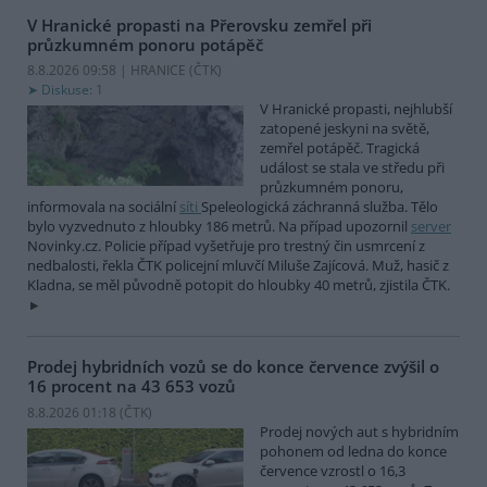
V Hranické propasti na Přerovsku zemřel při
průzkumném ponoru potápěč
8.8.2026 09:58 | HRANICE (
ČTK
)
Diskuse: 1
V Hranické propasti, nejhlubší
zatopené jeskyni na světě,
zemřel potápěč. Tragická
událost se stala ve středu při
průzkumném ponoru,
informovala na sociální
síti
Speleologická záchranná služba. Tělo
bylo vyzvednuto z hloubky 186 metrů. Na případ upozornil
server
Novinky.cz. Policie případ vyšetřuje pro trestný čin usmrcení z
nedbalosti, řekla ČTK policejní mluvčí Miluše Zajícová. Muž, hasič z
Kladna, se měl původně potopit do hloubky 40 metrů, zjistila ČTK.
Prodej hybridních vozů se do konce července zvýšil o
16 procent na 43 653 vozů
8.8.2026 01:18 (
ČTK
)
Prodej nových aut s hybridním
pohonem od ledna do konce
července vzrostl o 16,3