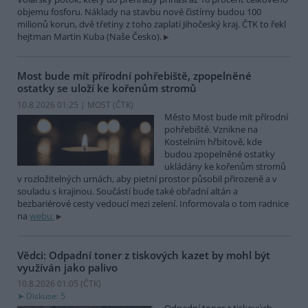
objemu fosforu. Náklady na stavbu nové čistírny budou 100
milionů korun, dvě třetiny z toho zaplatí Jihočeský kraj. ČTK to řekl
hejtman Martin Kuba (Naše Česko).
Most bude mít přírodní pohřebiště, zpopelněné
ostatky se uloží ke kořenům stromů
10.8.2026 01:25 | MOST (
ČTK
)
Město Most bude mít přírodní
pohřebiště. Vznikne na
Kostelním hřbitově, kde
budou zpopelněné ostatky
ukládány ke kořenům stromů
v rozložitelných urnách, aby pietní prostor působil přirozeně a v
souladu s krajinou. Součástí bude také obřadní altán a
bezbariérové cesty vedoucí mezi zelení. Informovala o tom radnice
na
webu.
Vědci: Odpadní toner z tiskových kazet by mohl být
využíván jako palivo
10.8.2026 01:05 (
ČTK
)
Diskuse: 5