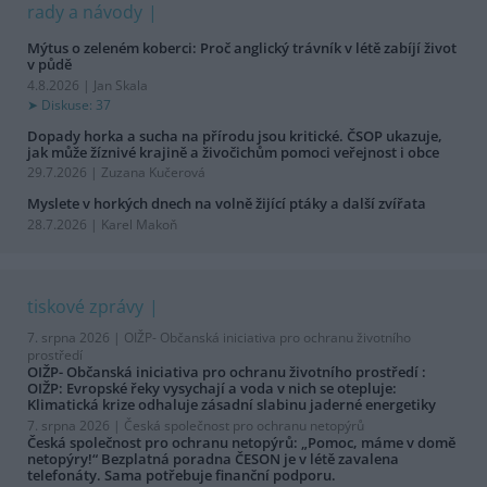
rady a návody
Mýtus o zeleném koberci: Proč anglický trávník v létě zabíjí život
v půdě
4.8.2026 | Jan Skala
Diskuse: 37
Dopady horka a sucha na přírodu jsou kritické. ČSOP ukazuje,
jak může žíznivé krajině a živočichům pomoci veřejnost i obce
29.7.2026 | Zuzana Kučerová
Myslete v horkých dnech na volně žijící ptáky a další zvířata
28.7.2026 | Karel Makoň
tiskové zprávy
7. srpna 2026 |
OIŽP- Občanská iniciativa pro ochranu životního
prostředí
OIŽP- Občanská iniciativa pro ochranu životního prostředí :
OIŽP: Evropské řeky vysychají a voda v nich se otepluje:
Klimatická krize odhaluje zásadní slabinu jaderné energetiky
7. srpna 2026 |
Česká společnost pro ochranu netopýrů
Česká společnost pro ochranu netopýrů: „Pomoc, máme v domě
netopýry!“ Bezplatná poradna ČESON je v létě zavalena
telefonáty. Sama potřebuje finanční podporu.