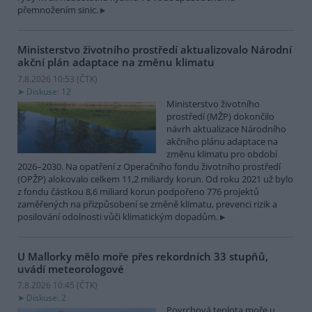
přemnožením sinic.
Ministerstvo životního prostředí aktualizovalo Národní
akční plán adaptace na změnu klimatu
7.8.2026 10:53 (
ČTK
)
Diskuse: 12
Ministerstvo životního
prostředí (MŽP) dokončilo
návrh aktualizace Národního
akčního plánu adaptace na
změnu klimatu pro období
2026–2030. Na opatření z Operačního fondu životního prostředí
(OPŽP) alokovalo celkem 11,2 miliardy korun. Od roku 2021 už bylo
z fondu částkou 8,6 miliard korun podpořeno 776 projektů
zaměřených na přizpůsobení se změně klimatu, prevenci rizik a
posilování odolnosti vůči klimatickým dopadům.
U Mallorky mělo moře přes rekordních 33 stupňů,
uvádí meteorologové
7.8.2026 10:45 (
ČTK
)
Diskuse: 2
Povrchová teplota moře u