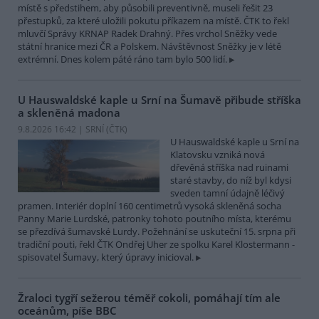
místě s předstihem, aby působili preventivně, museli řešit 23
přestupků, za které uložili pokutu příkazem na místě. ČTK to řekl
mluvčí Správy KRNAP Radek Drahný. Přes vrchol Sněžky vede
státní hranice mezi ČR a Polskem. Návštěvnost Sněžky je v létě
extrémní. Dnes kolem páté ráno tam bylo 500 lidí.
U Hauswaldské kaple u Srní na Šumavě přibude stříška
a skleněná madona
9.8.2026 16:42 | SRNÍ (
ČTK
)
U Hauswaldské kaple u Srní na
Klatovsku vzniká nová
dřevěná stříška nad ruinami
staré stavby, do níž byl kdysi
sveden tamní údajně léčivý
pramen. Interiér doplní 160 centimetrů vysoká skleněná socha
Panny Marie Lurdské, patronky tohoto poutního místa, kterému
se přezdívá šumavské Lurdy. Požehnání se uskuteční 15. srpna při
tradiční pouti, řekl ČTK Ondřej Uher ze spolku Karel Klostermann -
spisovatel Šumavy, který úpravy inicioval.
Žraloci tygří sežerou téměř cokoli, pomáhají tím ale
oceánům, píše BBC