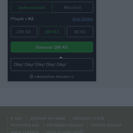
O NÁS
NOVINKY NA WEBU
INZERUJTE U NÁS
PODPOŘTE NÁS
PŘEBÍRÁNÍ OBSAHU
TIŠTĚNÝ EKOLIST
MAPA STRÁNEK
DEJTE O SOBĚ VĚDĚT