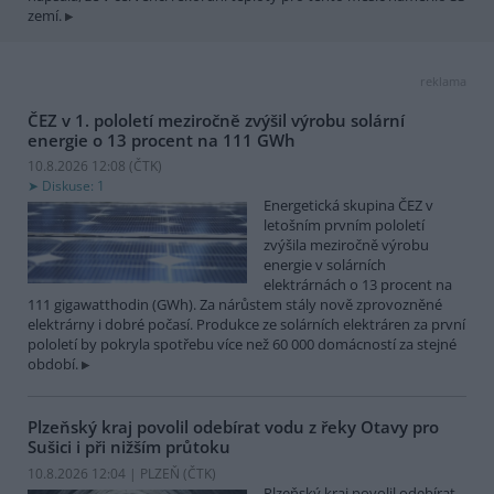
zemí.
reklama
ČEZ v 1. pololetí meziročně zvýšil výrobu solární
energie o 13 procent na 111 GWh
10.8.2026 12:08 (
ČTK
)
Diskuse: 1
Energetická skupina ČEZ v
letošním prvním pololetí
zvýšila meziročně výrobu
energie v solárních
elektrárnách o 13 procent na
111 gigawatthodin (GWh). Za nárůstem stály nově zprovozněné
elektrárny i dobré počasí. Produkce ze solárních elektráren za první
pololetí by pokryla spotřebu více než 60 000 domácností za stejné
období.
Plzeňský kraj povolil odebírat vodu z řeky Otavy pro
Sušici i při nižším průtoku
10.8.2026 12:04 | PLZEŇ (
ČTK
)
Plzeňský kraj povolil odebírat