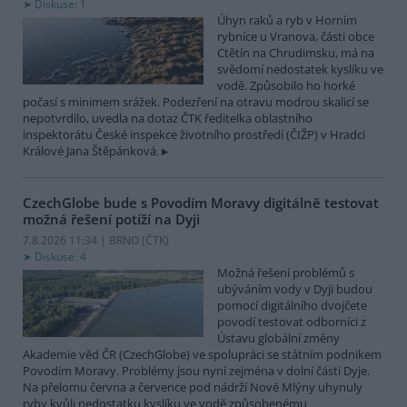
Diskuse: 1
Úhyn raků a ryb v Horním
rybníce u Vranova, části obce
Ctětín na Chrudimsku, má na
svědomí nedostatek kyslíku ve
vodě. Způsobilo ho horké
počasí s minimem srážek. Podezření na otravu modrou skalicí se
nepotvrdilo, uvedla na dotaz ČTK ředitelka oblastního
inspektorátu České inspekce životního prostředí (ČIŽP) v Hradci
Králové Jana Štěpánková.
CzechGlobe bude s Povodím Moravy digitálně testovat
možná řešení potíží na Dyji
7.8.2026 11:34 | BRNO (
ČTK
)
Diskuse: 4
Možná řešení problémů s
ubýváním vody v Dyji budou
pomocí digitálního dvojčete
povodí testovat odborníci z
Ústavu globální změny
Akademie věd ČR (CzechGlobe) ve spolupráci se státním podnikem
Povodím Moravy. Problémy jsou nyní zejména v dolní části Dyje.
Na přelomu června a července pod nádrží Nové Mlýny uhynuly
ryby kvůli nedostatku kyslíku ve vodě způsobenému