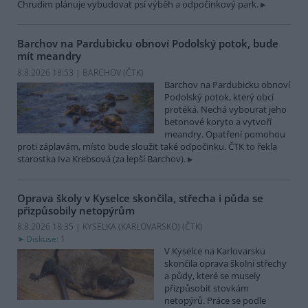
Chrudim plánuje vybudovat psí výběh a odpočinkový park.
Barchov na Pardubicku obnoví Podolský potok, bude
mít meandry
8.8.2026 18:53 | BARCHOV (
ČTK
)
Barchov na Pardubicku obnoví
Podolský potok, který obcí
protéká. Nechá vybourat jeho
betonové koryto a vytvoří
meandry. Opatření pomohou
proti záplavám, místo bude sloužit také odpočinku. ČTK to řekla
starostka Iva Krebsová (za lepší Barchov).
Oprava školy v Kyselce skončila, střecha i půda se
přizpůsobily netopýrům
8.8.2026 18:35 | KYSELKA (KARLOVARSKO) (
ČTK
)
Diskuse: 1
V Kyselce na Karlovarsku
skončila oprava školní střechy
a půdy, které se musely
přizpůsobit stovkám
netopýrů. Práce se podle