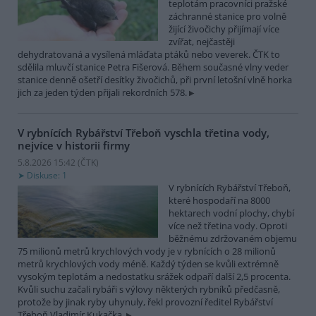
teplotám pracovníci pražské
záchranné stanice pro volně
žijící živočichy přijímají více
zvířat, nejčastěji
dehydratovaná a vysílená mláďata ptáků nebo veverek. ČTK to
sdělila mluvčí stanice Petra Fišerová. Během současné vlny veder
stanice denně ošetří desítky živočichů, při první letošní vlně horka
jich za jeden týden přijali rekordních 578.
V rybnících Rybářství Třeboň vyschla třetina vody,
nejvíce v historii firmy
5.8.2026 15:42 (
ČTK
)
Diskuse: 1
V rybnících Rybářství Třeboň,
které hospodaří na 8000
hektarech vodní plochy, chybí
více než třetina vody. Oproti
běžnému zdržovaném objemu
75 milionů metrů krychlových vody je v rybnících o 28 milionů
metrů krychlových vody méně. Každý týden se kvůli extrémně
vysokým teplotám a nedostatku srážek odpaří další 2,5 procenta.
Kvůli suchu začali rybáři s výlovy některých rybníků předčasně,
protože by jinak ryby uhynuly, řekl provozní ředitel Rybářství
Třeboň Vladimír Kukačka.