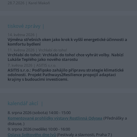
28.7.2026 | Karel Makoň
tiskové zprávy
14. května 2026 |
Výměna střešních oken jako krok k vyšší energetické účinnosti a
komfortu bydlení
11. května 2026 |
Vrchlabí do toho!
Vrchlabí do toho!: Vrchlabí do toho! chce vyhrát volby. Nabízí
Lukáše Teplého jako nového starostu
7. května 2026 |
ASITIS s.r.o.
ASITIS s.r.o.: Podřipsko zahájilo přípravu strategie klimatické
odolnosti. Projekt Pathways2Resilience propojil adaptaci
krajiny s budoucími investicemi.
kalendář akcí
8. srpna 2026 (sobota) 14:00 - 15:00
Komentované prohlídky výstavy Rostlinná Odysea
(Přednášky a
diskuse, )
9. srpna 2026 (neděle) 10:00 - 16:00
Oslava Světového dne lvů
(Festivaly a slavnosti, Praha 7 )