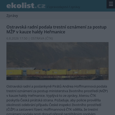
☰
/
zpravodajství
/
zprávy
Zprávy
Ostravská radní podala trestní oznámení za postup
MŽP v kauze haldy Heřmanice
6.8.2026 17:50 | OSTRAVA (
ČTK
)
Ostravská radní a poslankyně Pirátů Andrea Hoffmannová podala
trestní oznámení za postup ministerstva životního prostředí (MŽP)
v kauze haldy Heřmanice. Vyplývá to ze zprávy, kterou ČTK
poskytla Česká pirátská strana. Požaduje, aby policie prověřila
okolnosti odebrání případu České inspekci životního prostředí
(ČIŽP) a zastavení řízení. Hoffmannová ČTK sdělila, že trestní
oznámení podala proti dosud přesně nezjištěným osobám