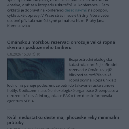
Antalye, v níž se v listopadu uskuteční 31. konference. Cílem
cyklistů je dopravit na konferenci
deset návrhů
na podporu
cyklistické dopravy. V Praze stráví necelé tři dny. Včera večer
osobně přivítala náměstkyně primátora hl. m. Prahy Jana
Komrsková.
Ománskou mořskou rezervaci ohrožuje velká ropná
skvrna z poškozeného tankeru
6.8.2026 15:03 (
ČTK
)
Bezprostřední ekologická
katastrofa ohrožuje přírodní
rezervaci v Ománu, v jejíž
blízkosti se rozšířila velká
ropná skvrna. Ropa unikla z
lodi, u níž panuje podezření, že patří do takzvané ruské stínové
flotily. S odkazem na sdělení ekologické organizace Greenpeace a
nizozemské nevládní organizace PAX o tom dnes informovala
agentura AFP.
Kvůli nedostatku deště mají jihočeské řeky minimální
průtoky