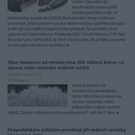
vodou. Důvodem je
dlouhodobé sucho i příliš
vysoká spotřeba vody. Ač
Dobrovolný svazek obcí (DSO) Domašovsko, který vodovod
provozuje, před týdnem vyzval k šetření vodou, spotřeba stoupla,
a lidé tak v pondělí vodojem zcela vyčerpali. Na problém dnes
upozornila Česká televize. Předseda DSO Tomáš Pitrocha ČTK řekl,
že voda nyní z kohoutků ve třech obcích teče, ale je třeba opravdu
omezit její nadměrnou spotřebu.
Obce dostanou od ministerstva 300 milionů korun na
opravu nebo výstavbu vodních nádrží
4.8.2026 13:09 (
ČTK
)
Diskuse: 3
Obce dostanou od
ministerstva zemědělství
(MZe) 300 milionů korun na
opravu, výstavbu nebo
odbahnění malých vodních
nádrží. Žádost o dotace mohou podávat od 7. září do 7. října.
Hospodářským zvířatům pomáhají při vedrech remízky