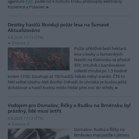
agentura
PAP
, podle níž k tomuto kroku přistoupily elektrárny
Kozienice a Polaniec.
Desítky hasičů likvidují požár lesa na Šumavě
Aktualizováno
4.8.2026 17:13 (
ČTK
)
Diskuse: 2
Požár přibližně šesti hektarů
lesa a louky u šumavských
Nezdic na Klatovsku se přestal
šířit. Vrtulník s bambivakem
odletěl zhruba po 1,5 hodině
kolem 17:00. Zasahuje až 150 hasičů. Nikdo nebyl zraněn. ČTK to
řekl velitel zásahu Aleš Bucifal. Odhadl, že ohniska se budou ještě
dohašovat a hasiči budou místo hlídat přes noc do středy.
Vodojem pro Domašov, Říčky a Rudku na Brněnsku byl
prázdný, lidé musí šetřit
4.8.2026 17:12 (
ČTK
)
Diskuse: 9
Domašov, Rudka a Říčky na
Brněnsku mají potíže s pitnou