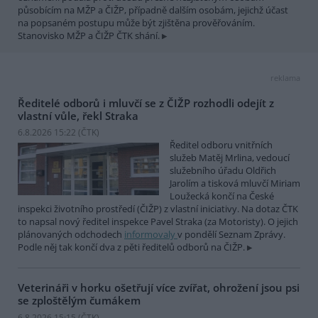
působícím na MŽP a ČIŽP, případně dalším osobám, jejichž účast
na popsaném postupu může být zjištěna prověřováním.
Stanovisko MŽP a ČIŽP ČTK shání.
reklama
Ředitelé odborů i mluvčí se z ČIŽP rozhodli odejít z
vlastní vůle, řekl Straka
6.8.2026 15:22 (
ČTK
)
Ředitel odboru vnitřních
služeb Matěj Mrlina, vedoucí
služebního úřadu Oldřich
Jarolím a tisková mluvčí Miriam
Loužecká končí na České
inspekci životního prostředí (ČIŽP) z vlastní iniciativy. Na dotaz ČTK
to napsal nový ředitel inspekce Pavel Straka (za Motoristy). O jejich
plánovaných odchodech
informovaly
v pondělí Seznam Zprávy.
Podle něj tak končí dva z pěti ředitelů odborů na ČIŽP.
Veterináři v horku ošetřují více zvířat, ohrožení jsou psi
se zploštělým čumákem
6.8.2026 15:15 (
ČTK
)