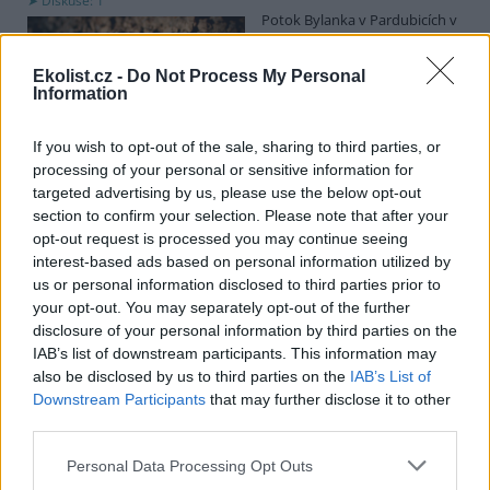
Diskuse: 1
Potok Bylanka v Pardubicích v
důsledku dlouhodobě nízkých
průtoků a suchého počasí
Ekolist.cz -
Do Not Process My Personal
vyschl. Městský obvod VI chce
Information
využít období bez vody k
vyčištění koryta, a obrátil se proto se žádostí na správce toku,
Povodí Labe. Organizace ale požadavek odmítla s tím, že údržbu
If you wish to opt-out of the sale, sharing to third parties, or
dělala už v červnu a další zásah v tuto chvíli neplánuje, zjistila ČTK.
processing of your personal or sensitive information for
targeted advertising by us, please use the below opt-out
section to confirm your selection. Please note that after your
Červený chce peníze ušetřené za rekultivaci rozdělit
opt-out request is processed you may continue seeing
obcím podle původní dohody
interest-based ads based on personal information utilized by
us or personal information disclosed to third parties prior to
5.8.2026 01:29 (
ČTK
)
Diskuse: 2
your opt-out. You may separately opt-out of the further
Ministr životního prostředí
disclosure of your personal information by third parties on the
Igor Červený (Motoristé) chce
IAB’s list of downstream participants. This information may
peníze, které Severní
also be disclosed by us to third parties on the
IAB’s List of
energetická ušetřila na
Downstream Participants
that may further disclose it to other
rekultivacích hnědouhelného
lomu ČSA na Mostecku, rozdělit obcím podle původní dohody.
third parties.
Uvedl to na síti
X
. Původně chtěla Severní energetická dát peníze
obcím prostřednictvím Státního fondu životního prostředí (SFŽP),
Personal Data Processing Opt Outs
v pondělí ale společnost uvedla, že hodlá sama rozhodnout o