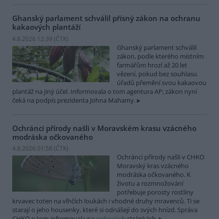
Ghanský parlament schválil přísný zákon na ochranu
kakaových plantáží
4.8.2026 12:39 (
ČTK
)
Ghanský parlament schválil
zákon, podle kterého místním
farmářům hrozí až 20 let
vězení, pokud bez souhlasu
úřadů přemění svou kakaovou
plantáž na jiný účel. Informovala o tom agentura AP; zákon nyní
čeká na podpis prezidenta Johna Mahamy.
Ochránci přírody našli v Moravském krasu vzácného
modráska očkovaného
4.8.2026 01:58 (
ČTK
)
Ochránci přírody našli v CHKO
Moravský kras vzácného
modráska očkovaného. K
životu a rozmnožování
potřebuje porosty rostliny
krvavec toten na vlhčích loukách i vhodné druhy mravenců. Ti se
starají o jeho housenky, které si odnášejí do svých hnízd. Správa
CHKO o tom informovala na
webových
stránkách.