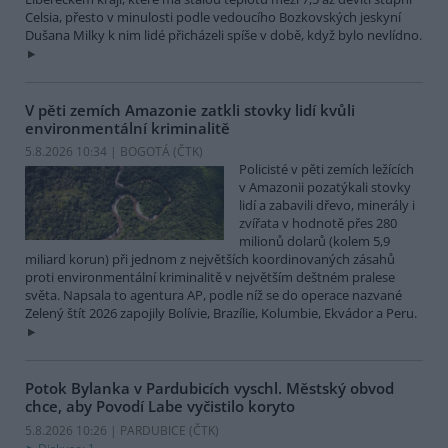
Celsia, přesto v minulosti podle vedoucího Bozkovských jeskyní
Dušana Milky k nim lidé přicházeli spíše v době, když bylo nevlídno.
V pěti zemích Amazonie zatkli stovky lidí kvůli
environmentální kriminalitě
5.8.2026 10:34 | BOGOTÁ (
ČTK
)
Policisté v pěti zemích ležících
v Amazonii pozatýkali stovky
lidí a zabavili dřevo, minerály i
zvířata v hodnotě přes 280
milionů dolarů (kolem 5,9
miliard korun) při jednom z největších koordinovaných zásahů
proti environmentální kriminalitě v největším deštném pralese
světa. Napsala to agentura AP, podle níž se do operace nazvané
Zelený štít 2026 zapojily Bolívie, Brazílie, Kolumbie, Ekvádor a Peru.
Potok Bylanka v Pardubicích vyschl. Městský obvod
chce, aby Povodí Labe vyčistilo koryto
5.8.2026 10:26 | PARDUBICE (
ČTK
)