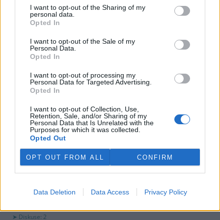
využití peněz a že chce ohledně výše podpory jednat přímo s
I want to opt-out of the Sharing of my
obcemi v okolí těžební oblasti. Červeného krok překvapil, postup
personal data.
společnosti sleduje se znepokojením. Společnost patří do
Opted In
energetické skupiny Sev.en, kterou vlastní Pavel Tykač.
I want to opt-out of the Sale of my
Personal Data.
Opted In
Italské zemědělce trápí listokaz japonský ničící vinice i
sady
I want to opt-out of processing my
5.8.2026 01:12 | ŘÍM (
ČTK
)
Personal Data for Targeted Advertising.
Diskuse: 2
Opted In
Duhově zelení brouci s
měňavými krovkami, jejichž
I want to opt-out of Collection, Use,
původní domovinou je
Retention, Sale, and/or Sharing of my
Personal Data that Is Unrelated with the
Japonsko, se stávají čím dál
Purposes for which it was collected.
větší hrozbou v Itálii. Rojí se po
Opted Out
sadech a vinicích a zanechávají za sebou listy s vykousanými
mřížkami, což oslabuje rostliny a snižuje úrodu, napsala agentura
OPT OUT FROM ALL
CONFIRM
AP.
Ministerstvo v kauze haldy Heřmanice rozhodlo, že
Data Deletion
Data Access
Privacy Policy
viník neexistuje
4.8.2026 19:12 | OSTRAVA (
ČTK
)
Diskuse: 2