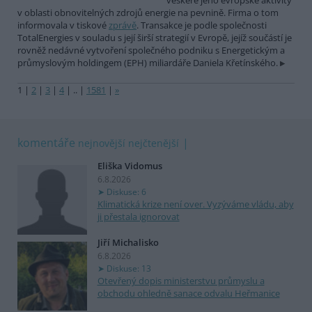
veškeré jeho evropské aktivity
v oblasti obnovitelných zdrojů energie na pevnině. Firma o tom
informovala v tiskové
zprávě
. Transakce je podle společnosti
TotalEnergies v souladu s její širší strategií v Evropě, jejíž součástí je
rovněž nedávné vytvoření společného podniku s Energetickým a
průmyslovým holdingem (EPH) miliardáře Daniela Křetínského.
1
|
2
|
3
|
4
|
..
|
1581
|
»
komentáře
nejnovější
nejčtenější
Eliška Vidomus
6.8.2026
Diskuse: 6
Klimatická krize není over. Vyzýváme vládu, aby
ji přestala ignorovat
Jiří Michalisko
6.8.2026
Diskuse: 13
Otevřený dopis ministerstvu průmyslu a
obchodu ohledně sanace odvalu Heřmanice