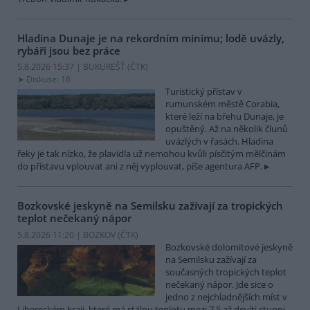
Hladina Dunaje je na rekordním minimu; lodě uvázly,
rybáři jsou bez práce
5.8.2026 15:37 | BUKUREŠŤ (
ČTK
)
Diskuse: 16
Turistický přístav v
rumunském městě Corabia,
které leží na břehu Dunaje, je
opuštěný. Až na několik člunů
uvázlých v řasách. Hladina
řeky je tak nízko, že plavidla už nemohou kvůli písčitým mělčinám
do přístavu vplouvat ani z něj vyplouvat, píše agentura AFP.
Bozkovské jeskyně na Semilsku zažívají za tropických
teplot nečekaný nápor
5.8.2026 11:20 | BOZKOV (
ČTK
)
Bozkovské dolomitové jeskyně
na Semilsku zažívají za
současných tropických teplot
nečekaný nápor. Jde sice o
jedno z nejchladnějších míst v
Libereckém kraji, které má stálou teplotu mezi 7,5 až devíti stupni