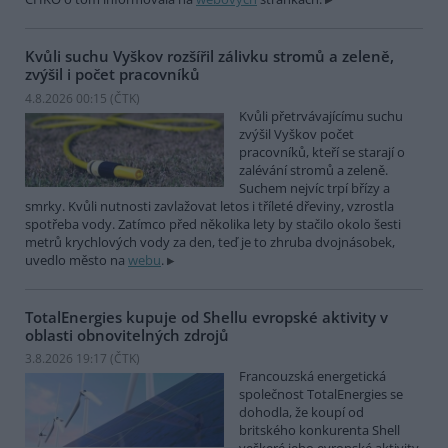
Kvůli suchu Vyškov rozšířil zálivku stromů a zeleně,
zvýšil i počet pracovníků
4.8.2026 00:15 (
ČTK
)
Kvůli přetrvávajícímu suchu
zvýšil Vyškov počet
pracovníků, kteří se starají o
zalévání stromů a zeleně.
Suchem nejvíc trpí břízy a
smrky. Kvůli nutnosti zavlažovat letos i tříleté dřeviny, vzrostla
spotřeba vody. Zatímco před několika lety by stačilo okolo šesti
metrů krychlových vody za den, teď je to zhruba dvojnásobek,
uvedlo město na
webu
.
TotalEnergies kupuje od Shellu evropské aktivity v
oblasti obnovitelných zdrojů
3.8.2026 19:17 (
ČTK
)
Francouzská energetická
společnost TotalEnergies se
dohodla, že koupí od
britského konkurenta Shell