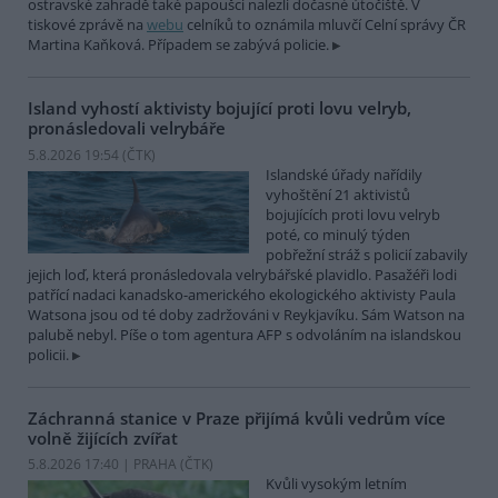
ostravské zahradě také papoušci nalezli dočasné útočiště. V
tiskové zprávě na
webu
celníků to oznámila mluvčí Celní správy ČR
Martina Kaňková. Případem se zabývá policie.
Island vyhostí aktivisty bojující proti lovu velryb,
pronásledovali velrybáře
5.8.2026 19:54 (
ČTK
)
Islandské úřady nařídily
vyhoštění 21 aktivistů
bojujících proti lovu velryb
poté, co minulý týden
pobřežní stráž s policií zabavily
jejich loď, která pronásledovala velrybářské plavidlo. Pasažéři lodi
patřící nadaci kanadsko-amerického ekologického aktivisty Paula
Watsona jsou od té doby zadržováni v Reykjavíku. Sám Watson na
palubě nebyl. Píše o tom agentura AFP s odvoláním na islandskou
policii.
Záchranná stanice v Praze přijímá kvůli vedrům více
volně žijících zvířat
5.8.2026 17:40 | PRAHA (
ČTK
)
Kvůli vysokým letním