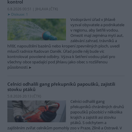
kontrol
6.8.2026 00:51 | JIHLAVA (
ČTK
)
Diskuse: 1
Vodoprávní úřad v Jihlavě
vyzval obyvatele a podnikatele
v regionu, aby šetřili vodou.
Omezit mají zejména mytí aut,
zalévání zahrad, trávníků a
hřišť, napouštění bazénů nebo kropení zpevněných ploch, uvedl
mluvčí radnice Radovan Daněk. Úřad podle něj bude víc
kontrolovat povolené odběry. Výzva k šetření vodou platí pro
všechny obce spadající pod Jihlavu jako obec s rozšířenou
působností.
Celníci odhalili gang překupníků papoušků, zajistili
stovku ptáků
5.8.2026 20:13 (
ČTK
)
Celníci odhalili gang
překupníků chráněných druhů
papoušků působící v několika
krajích a zajistili asi stovku
ptáků. S odchytem a
zajištěním zvířat celníkům pomohly zoo v Praze, Zlíně a Ostravě. V