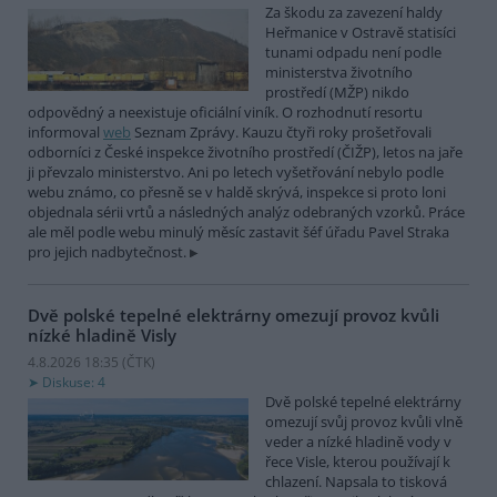
Za škodu za zavezení haldy
Heřmanice v Ostravě statisíci
tunami odpadu není podle
ministerstva životního
prostředí (MŽP) nikdo
odpovědný a neexistuje oficiální viník. O rozhodnutí resortu
informoval
web
Seznam Zprávy. Kauzu čtyři roky prošetřovali
odborníci z České inspekce životního prostředí (ČIŽP), letos na jaře
ji převzalo ministerstvo. Ani po letech vyšetřování nebylo podle
webu známo, co přesně se v haldě skrývá, inspekce si proto loni
objednala sérii vrtů a následných analýz odebraných vzorků. Práce
ale měl podle webu minulý měsíc zastavit šéf úřadu Pavel Straka
pro jejich nadbytečnost.
Dvě polské tepelné elektrárny omezují provoz kvůli
nízké hladině Visly
4.8.2026 18:35 (
ČTK
)
Diskuse: 4
Dvě polské tepelné elektrárny
omezují svůj provoz kvůli vlně
veder a nízké hladině vody v
řece Visle, kterou používají k
chlazení. Napsala to tisková