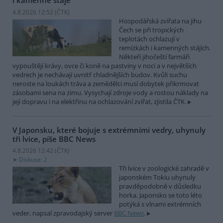
i kamenné stáje
4.8.2026 12:52 (
ČTK
)
Hospodářská zvířata na jihu
Čech se při tropických
teplotách ochlazují v
remízkách i kamenných stájích.
Někteří jihočeští farmáři
vypouštějí krávy, ovce či koně na pastviny v noci a v největších
vedrech je nechávají uvnitř chladnějších budov. Kvůli suchu
neroste na loukách tráva a zemědělci musí dobytek přikrmovat
zásobami sena na zimu. Vysychají zdroje vody a rostou náklady na
její dopravu i na elektřinu na ochlazování zvířat, zjistila ČTK.
V Japonsku, které bojuje s extrémními vedry, uhynuly
tři lvice, píše BBC News
4.8.2026 12:42 (
ČTK
)
Diskuse: 2
Tři lvice v zoologické zahradě v
japonském Tokiu uhynuly
pravděpodobně v důsledku
horka. Japonsko se toto léto
potýká s vlnami extrémních
veder, napsal zpravodajský server
BBC News
.