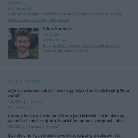
5.8.2026
Diskuse: 39
Dostupné bydlení nevyřeší jen nová výstavba. Česko musí lépe
využít renovace stávajících budov
Kilian Kaminski
1.8.2026
Diskuse: 41
Evropa slibuje právo na opravu. Budou ale
opravy skutečně levnější?
rady a návody
Mýtus o zeleném koberci: Proč anglický trávník v létě zabíjí život
v půdě
4.8.2026 | Jan Skala
Diskuse: 32
Dopady horka a sucha na přírodu jsou kritické. ČSOP ukazuje,
jak může žíznivé krajině a živočichům pomoci veřejnost i obce
29.7.2026 | Zuzana Kučerová
Myslete v horkých dnech na volně žijící ptáky a další zvířata