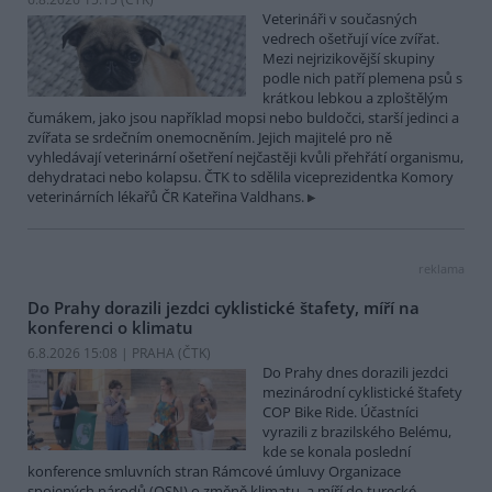
Veterináři v současných
vedrech ošetřují více zvířat.
Mezi nejrizikovější skupiny
podle nich patří plemena psů s
krátkou lebkou a zploštělým
čumákem, jako jsou například mopsi nebo buldočci, starší jedinci a
zvířata se srdečním onemocněním. Jejich majitelé pro ně
vyhledávají veterinární ošetření nejčastěji kvůli přehřátí organismu,
dehydrataci nebo kolapsu. ČTK to sdělila viceprezidentka Komory
veterinárních lékařů ČR Kateřina Valdhans.
reklama
Do Prahy dorazili jezdci cyklistické štafety, míří na
konferenci o klimatu
6.8.2026 15:08 | PRAHA (
ČTK
)
Do Prahy dnes dorazili jezdci
mezinárodní cyklistické štafety
COP Bike Ride. Účastníci
vyrazili z brazilského Belému,
kde se konala poslední
konference smluvních stran Rámcové úmluvy Organizace
spojených národů (OSN) o změně klimatu, a míří do turecké