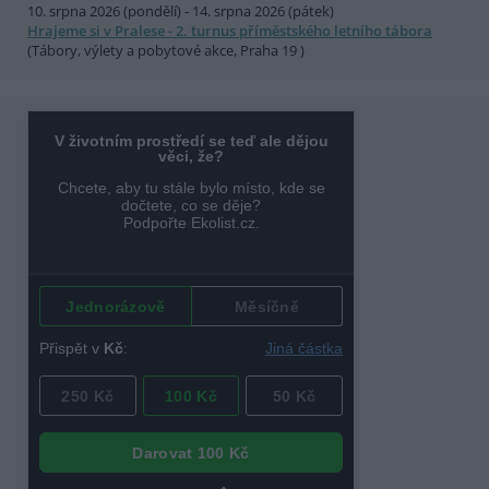
10. srpna 2026 (pondělí) - 14. srpna 2026 (pátek)
Hrajeme si v Pralese - 2. turnus příměstského letního tábora
(Tábory, výlety a pobytové akce, Praha 19 )