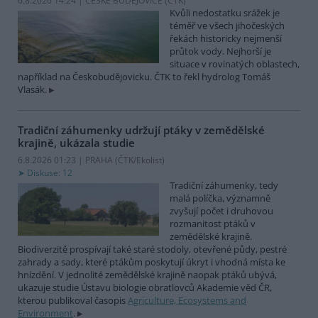
6.8.2026 14:24 | ČESKÉ BUDĚJOVICE (
ČTK
)
Kvůli nedostatku srážek je
téměř ve všech jihočeských
řekách historicky nejmenší
průtok vody. Nejhorší je
situace v rovinatých oblastech,
například na Českobudějovicku. ČTK to řekl hydrolog Tomáš
Vlasák.
Tradiční záhumenky udržují ptáky v zemědělské
krajině, ukázala studie
6.8.2026 01:23 | PRAHA (
ČTK/Ekolist
)
Diskuse: 12
Tradiční záhumenky, tedy
malá políčka, významně
zvyšují počet i druhovou
rozmanitost ptáků v
zemědělské krajině.
Biodiverzitě prospívají také staré stodoly, otevřené půdy, pestré
zahrady a sady, které ptákům poskytují úkryt i vhodná místa ke
hnízdění. V jednolité zemědělské krajině naopak ptáků ubývá,
ukazuje studie Ústavu biologie obratlovců Akademie věd ČR,
kterou publikoval časopis
Agriculture, Ecosystems and
Environment
.