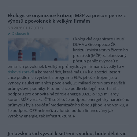
Ekologické organizace kritizují MŽP za přesun peněz z
výnosů z povolenek k velkým firmám
6.8.2026 01:17 (
ČTK
)
Diskuse: 6
Ekologické organizace Hnutí
DUHA a Greenpeace ČR
kritizují ministerstvo životního
prostředí (MŽP) za plánovaný
přesun peněz z výnosů z
emisních povolenek k velkým průmyslovým firmám. Uvedly to v
tiskové zprávě
a komentářích, které má ČTK k dispozici. Resort
chce podle nich vyčlenit z programu EUA, jehož zdrojem jsou
výnosy z aukcí emisních povolenek, 25 miliard korun pro největší
průmyslové podniky. K tomu chce podle ekologů resort snížit
podporu pro obnovitelné zdroje energie (OZE) o 15,5 miliardy
korun. MŽP v reakci ČTK sdělilo, že podpora energeticky náročného
průmyslu byla součástí Modernizačního fondu již od jeho vzniku, a
že podpora OZE nekončí, a z fondu budou financovány jak
výrobny energie, tak infrastruktura.
Jihlavský úřad vyzval k šetření s vodou, bude dělat víc