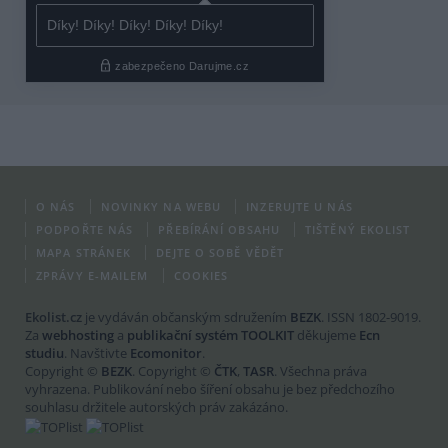
O NÁS
NOVINKY NA WEBU
INZERUJTE U NÁS
PODPOŘTE NÁS
PŘEBÍRÁNÍ OBSAHU
TIŠTĚNÝ EKOLIST
MAPA STRÁNEK
DEJTE O SOBĚ VĚDĚT
ZPRÁVY E-MAILEM
COOKIES
Ekolist.cz
je vydáván občanským sdružením
BEZK
. ISSN 1802-9019.
Za
webhosting
a
publikační systém TOOLKIT
děkujeme
Ecn
studiu
. Navštivte
Ecomonitor
.
Copyright ©
BEZK
. Copyright ©
ČTK
,
TASR
. Všechna práva
vyhrazena. Publikování nebo šíření obsahu je bez předchozího
souhlasu držitele autorských práv zakázáno.