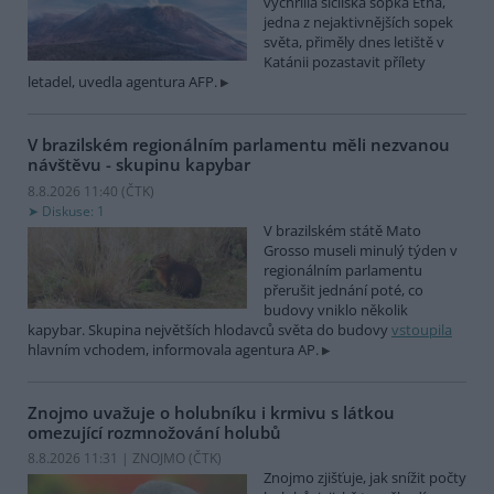
vychrlila sicilská sopka Etna,
jedna z nejaktivnějších sopek
světa, přiměly dnes letiště v
Katánii pozastavit přílety
letadel, uvedla agentura AFP.
V brazilském regionálním parlamentu měli nezvanou
návštěvu - skupinu kapybar
8.8.2026 11:40 (
ČTK
)
Diskuse: 1
V brazilském státě Mato
Grosso museli minulý týden v
regionálním parlamentu
přerušit jednání poté, co
budovy vniklo několik
kapybar. Skupina největších hlodavců světa do budovy
vstoupila
hlavním vchodem, informovala agentura AP.
Znojmo uvažuje o holubníku i krmivu s látkou
omezující rozmnožování holubů
8.8.2026 11:31 | ZNOJMO (
ČTK
)
Znojmo zjišťuje, jak snížit počty