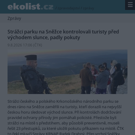
☰
/
zpravodajství
/
zprávy
Zprávy
Strážci parku na Sněžce kontrolovali turisty před
východem slunce, padly pokuty
9.8.2026 17:06 (
ČTK
)
Strážci českého a polského Krkonošského národního parku se
dnes ráno na Sněžce zaměřili na turisty, kteří dorazili na nejvyšší
českou horu sledovat východ slunce. Při kontrolách dodržování
pravidel ochrany přírody jim pomáhali policisté. Přestože byli
strážci na místě s předstihem, aby působili preventivně, museli
řešit 23 přestupků, za které uložili pokutu příkazem na místě. ČTK
to řekl mluvčí Správy KRNAP Radek Drahný. Přes vrchol Sněžky