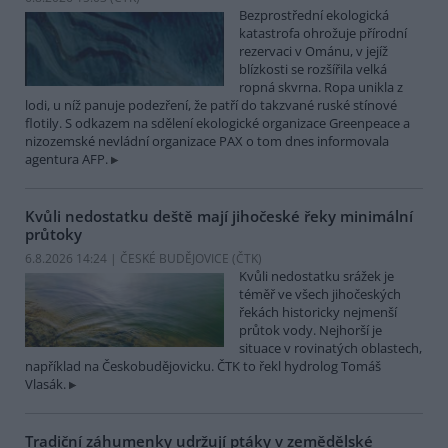
Bezprostřední ekologická
katastrofa ohrožuje přírodní
rezervaci v Ománu, v jejíž
blízkosti se rozšířila velká
ropná skvrna. Ropa unikla z
lodi, u níž panuje podezření, že patří do takzvané ruské stínové
flotily. S odkazem na sdělení ekologické organizace Greenpeace a
nizozemské nevládní organizace PAX o tom dnes informovala
agentura AFP.
Kvůli nedostatku deště mají jihočeské řeky minimální
průtoky
6.8.2026 14:24 | ČESKÉ BUDĚJOVICE (
ČTK
)
Kvůli nedostatku srážek je
téměř ve všech jihočeských
řekách historicky nejmenší
průtok vody. Nejhorší je
situace v rovinatých oblastech,
například na Českobudějovicku. ČTK to řekl hydrolog Tomáš
Vlasák.
Tradiční záhumenky udržují ptáky v zemědělské