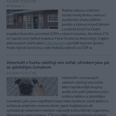
6.8.2026 15:22 (
ČTK
)
Diskuse: 1
Ředitel odboru vnitřních
služeb Matěj Mrlina, vedoucí
služebního úřadu Oldřich
Jarolím a tisková mluvčí Miriam
Loužecká končí na České
inspekci životního prostředí (ČIŽP) z vlastní iniciativy. Na dotaz ČTK
to napsal nový ředitel inspekce Pavel Straka (za Motoristy). O jejich
plánovaných odchodech
informovaly
v pondělí Seznam Zprávy.
Podle něj tak končí dva z pěti ředitelů odborů na ČIŽP.
Veterináři v horku ošetřují více zvířat, ohrožení jsou psi
se zploštělým čumákem
6.8.2026 15:15 (
ČTK
)
Veterináři v současných
vedrech ošetřují více zvířat.
Mezi nejrizikovější skupiny
podle nich patří plemena psů s
krátkou lebkou a zploštělým
čumákem, jako jsou například mopsi nebo buldočci, starší jedinci a
zvířata se srdečním onemocněním. Jejich majitelé pro ně
vyhledávají veterinární ošetření nejčastěji kvůli přehřátí organismu,
dehydrataci nebo kolapsu. ČTK to sdělila viceprezidentka Komory