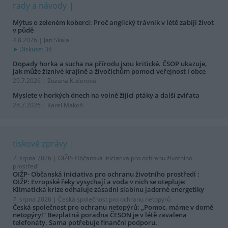
rady a návody
Mýtus o zeleném koberci: Proč anglický trávník v létě zabíjí život
v půdě
4.8.2026 | Jan Skala
Diskuse: 34
Dopady horka a sucha na přírodu jsou kritické. ČSOP ukazuje,
jak může žíznivé krajině a živočichům pomoci veřejnost i obce
29.7.2026 | Zuzana Kučerová
Myslete v horkých dnech na volně žijící ptáky a další zvířata
28.7.2026 | Karel Makoň
tiskové zprávy
7. srpna 2026 |
OIŽP- Občanská iniciativa pro ochranu životního
prostředí
OIŽP- Občanská iniciativa pro ochranu životního prostředí :
OIŽP: Evropské řeky vysychají a voda v nich se otepluje:
Klimatická krize odhaluje zásadní slabinu jaderné energetiky
7. srpna 2026 |
Česká společnost pro ochranu netopýrů
Česká společnost pro ochranu netopýrů: „Pomoc, máme v domě
netopýry!“ Bezplatná poradna ČESON je v létě zavalena
telefonáty. Sama potřebuje finanční podporu.