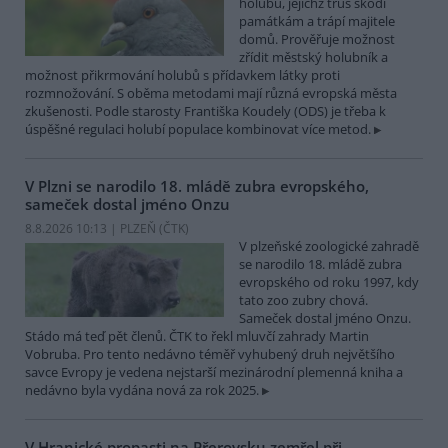
holubů, jejichž trus škodí
památkám a trápí majitele
domů. Prověřuje možnost
zřídit městský holubník a
možnost přikrmování holubů s přídavkem látky proti
rozmnožování. S oběma metodami mají různá evropská města
zkušenosti. Podle starosty Františka Koudely (ODS) je třeba k
úspěšné regulaci holubí populace kombinovat více metod.
V Plzni se narodilo 18. mládě zubra evropského,
sameček dostal jméno Onzu
8.8.2026 10:13 | PLZEŇ (
ČTK
)
V plzeňské zoologické zahradě
se narodilo 18. mládě zubra
evropského od roku 1997, kdy
tato zoo zubry chová.
Sameček dostal jméno Onzu.
Stádo má teď pět členů. ČTK to řekl mluvčí zahrady Martin
Vobruba. Pro tento nedávno téměř vyhubený druh největšího
savce Evropy je vedena nejstarší mezinárodní plemenná kniha a
nedávno byla vydána nová za rok 2025.
V Hranické propasti na Přerovsku zemřel při