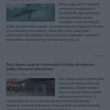
Žraloci tygří patří k nejméně
vybíravým predátorům v
živočišné říši. Jejich jídelníček
zahrnuje desítky druhů
mořských i suchozemských
zvířat, ale také lidský odpad - od pneumatik přes registrační značky
až po televizory či kondomy. Právě díky tomu však podle
odborníků hrají důležitou roli při udržování zdravého mořského
ekosystému. Napsala o tom britská stanice
BBC
.
reklama
Zoo Liberec poprvé rozmnožila kriticky ohroženou
žabku listovnici přízračnou
9.8.2026 10:24 | LIBEREC (
ČTK
)
Zoo Liberec poprvé rozmnožila
kriticky ohroženou listovnici
přízračnou. Odchov tohoto
druhu tropické žabky v lidské
péči je poměrně vzácný. V
tiskové zprávě o tom informovala mluvčí zahrady Barbara
Tesařová. Listovnici přízračnou, která pochází ze Střední Ameriky,
chová v Evropě deset zoologických zahrad.