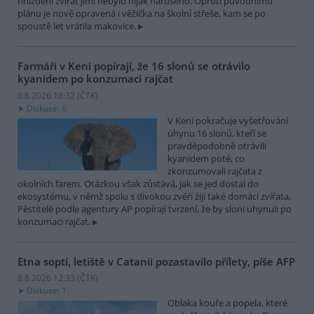
hnízdění zvířat jimi nebylo nijak narušeno. Oproti původnímu
plánu je nově opravená i věžička na školní střeše, kam se po
spoustě let vrátila makovice.
Farmáři v Keni popírají, že 16 slonů se otrávilo
kyanidem po konzumaci rajčat
8.8.2026 18:32 (
ČTK
)
Diskuse: 6
V Keni pokračuje vyšetřování
úhynu 16 slonů, kteří se
pravděpodobně otrávili
kyanidem poté, co
zkonzumovali rajčata z
okolních farem. Otázkou však zůstává, jak se jed dostal do
ekosystému, v němž spolu s divokou zvěří žijí také domácí zvířata.
Pěstitelé podle agentury AP popírají tvrzení, že by sloni uhynuli po
konzumaci rajčat.
Etna soptí, letiště v Catanii pozastavilo přílety, píše AFP
8.8.2026 12:33 (
ČTK
)
Diskuse: 1
Oblaka kouře a popela, které