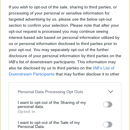
If you wish to opt-out of the sale, sharing to third parties, or
processing of your personal or sensitive information for
Ministerstvo životního prostředí aktualizovalo Národní
akční plán adaptace na změnu klimatu
targeted advertising by us, please use the below opt-out
section to confirm your selection. Please note that after your
7.8.2026 10:53 (
ČTK
)
Diskuse: 8
opt-out request is processed you may continue seeing
Ministerstvo životního
interest-based ads based on personal information utilized by
prostředí (MŽP) dokončilo
us or personal information disclosed to third parties prior to
návrh aktualizace Národního
your opt-out. You may separately opt-out of the further
akčního plánu adaptace na
disclosure of your personal information by third parties on the
změnu klimatu pro období
IAB’s list of downstream participants. This information may
2026–2030. Na opatření z Operačního fondu životního prostředí
(OPŽP) alokovalo celkem 11,2 miliardy korun. Od roku 2021 už bylo
also be disclosed by us to third parties on the
IAB’s List of
z fondu částkou 8,6 miliard korun podpořeno 776 projektů
Downstream Participants
that may further disclose it to other
zaměřených na přizpůsobení se změně klimatu, prevenci rizik a
third parties.
posilování odolnosti vůči klimatickým dopadům.
Personal Data Processing Opt Outs
U Mallorky mělo moře přes rekordních 33 stupňů,
I want to opt-out of the Sharing of my
uvádí meteorologové
personal data.
Opted In
7.8.2026 10:45 (
ČTK
)
Diskuse: 2
Povrchová teplota moře u
I want to opt-out of the Sale of my
Personal Data.
Mallorky ve středu odpoledne