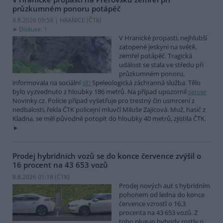
průzkumném ponoru potápěč
8.8.2026 09:58 | HRANICE (
ČTK
)
Diskuse: 1
V Hranické propasti, nejhlubší
zatopené jeskyni na světě,
zemřel potápěč. Tragická
událost se stala ve středu při
průzkumném ponoru,
informovala na sociální
síti
Speleologická záchranná služba. Tělo
bylo vyzvednuto z hloubky 186 metrů. Na případ upozornil
server
Novinky.cz. Policie případ vyšetřuje pro trestný čin usmrcení z
nedbalosti, řekla ČTK policejní mluvčí Miluše Zajícová. Muž, hasič z
Kladna, se měl původně potopit do hloubky 40 metrů, zjistila ČTK.
Prodej hybridních vozů se do konce července zvýšil o
16 procent na 43 653 vozů
8.8.2026 01:18 (
ČTK
)
Prodej nových aut s hybridním
pohonem od ledna do konce
července vzrostl o 16,3
procenta na 43 653 vozů. Z
toho plug-in hybridy rostly o