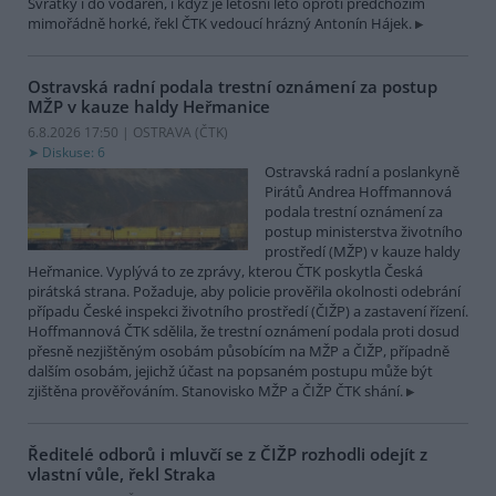
Svratky i do vodáren, i když je letošní léto oproti předchozím
mimořádně horké, řekl ČTK vedoucí hrázný Antonín Hájek.
Ostravská radní podala trestní oznámení za postup
MŽP v kauze haldy Heřmanice
6.8.2026 17:50 | OSTRAVA (
ČTK
)
Diskuse: 6
Ostravská radní a poslankyně
Pirátů Andrea Hoffmannová
podala trestní oznámení za
postup ministerstva životního
prostředí (MŽP) v kauze haldy
Heřmanice. Vyplývá to ze zprávy, kterou ČTK poskytla Česká
pirátská strana. Požaduje, aby policie prověřila okolnosti odebrání
případu České inspekci životního prostředí (ČIŽP) a zastavení řízení.
Hoffmannová ČTK sdělila, že trestní oznámení podala proti dosud
přesně nezjištěným osobám působícím na MŽP a ČIŽP, případně
dalším osobám, jejichž účast na popsaném postupu může být
zjištěna prověřováním. Stanovisko MŽP a ČIŽP ČTK shání.
Ředitelé odborů i mluvčí se z ČIŽP rozhodli odejít z
vlastní vůle, řekl Straka