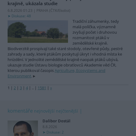
krajině, ukázala studie
6.8.2026 01:23 | PRAHA (
ČTK/Ekolist
)
Diskuse: 48
Tradiční záhumenky, tedy
malá políčka, významně
zvyšují počet i druhovou
rozmanitost ptáků v
zemědělské krajině.
Biodiverzitě prospívají také staré stodoly, otevřené půdy, pestré
zahrady a sady, které ptákům poskytují úkryt i vhodná místa ke
hnízdění. V jednolité zemědělské krajině naopak ptáků ubývá,
ukazuje studie Ústavu biologie obratlovců Akademie věd ČR,
kterou publikoval časopis
Agriculture, Ecosystems and
Environment
.
1
|
2
|
3
|
4
|
..
|
1581
|
»
komentáře
nejnovější
nejčtenější
Dalibor Dostál
8.8.2026
Diskuse: 2