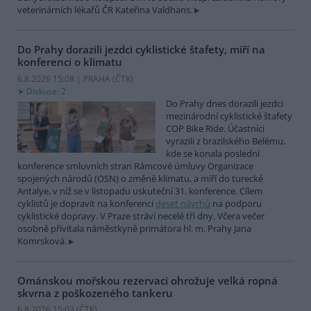
veterinárních lékařů ČR Kateřina Valdhans.
Do Prahy dorazili jezdci cyklistické štafety, míří na
konferenci o klimatu
6.8.2026 15:08 | PRAHA (
ČTK
)
Diskuse: 2
Do Prahy dnes dorazili jezdci
mezinárodní cyklistické štafety
COP Bike Ride. Účastníci
vyrazili z brazilského Belému,
kde se konala poslední
konference smluvních stran Rámcové úmluvy Organizace
spojených národů (OSN) o změně klimatu, a míří do turecké
Antalye, v níž se v listopadu uskuteční 31. konference. Cílem
cyklistů je dopravit na konferenci
deset návrhů
na podporu
cyklistické dopravy. V Praze stráví necelé tři dny. Včera večer
osobně přivítala náměstkyně primátora hl. m. Prahy Jana
Komrsková.
Ománskou mořskou rezervaci ohrožuje velká ropná
skvrna z poškozeného tankeru
6.8.2026 15:03 (
ČTK
)