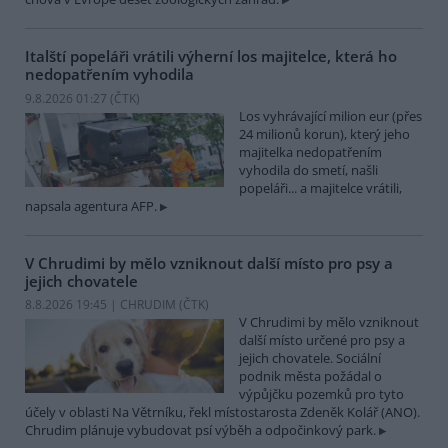
Italští popeláři vrátili výherní los majitelce, která ho
nedopatřením vyhodila
9.8.2026 01:27 (
ČTK
)
Los vyhrávající milion eur (přes
24 milionů korun), který jeho
majitelka nedopatřením
vyhodila do smetí, našli
popeláři... a majitelce vrátili,
napsala agentura AFP.
V Chrudimi by mělo vzniknout další místo pro psy a
jejich chovatele
8.8.2026 19:45 | CHRUDIM (
ČTK
)
V Chrudimi by mělo vzniknout
další místo určené pro psy a
jejich chovatele. Sociální
podnik města požádal o
výpůjčku pozemků pro tyto
účely v oblasti Na Větrníku, řekl místostarosta Zdeněk Kolář (ANO).
Chrudim plánuje vybudovat psí výběh a odpočinkový park.