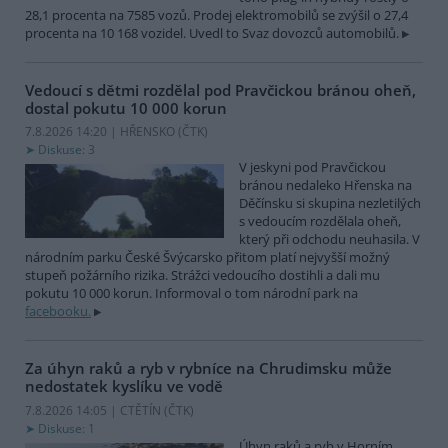
28,1 procenta na 7585 vozů. Prodej elektromobilů se zvýšil o 27,4
procenta na 10 168 vozidel. Uvedl to Svaz dovozců automobilů.
Vedoucí s dětmi rozdělal pod Pravčickou bránou oheň,
dostal pokutu 10 000 korun
7.8.2026 14:20 | HŘENSKO (
ČTK
)
Diskuse: 3
V jeskyni pod Pravčickou
bránou nedaleko Hřenska na
Děčínsku si skupina nezletilých
s vedoucím rozdělala oheň,
který při odchodu neuhasila. V
národním parku České Švýcarsko přitom platí nejvyšší možný
stupeň požárního rizika. Strážci vedoucího dostihli a dali mu
pokutu 10 000 korun. Informoval o tom národní park na
facebooku.
Za úhyn raků a ryb v rybníce na Chrudimsku může
nedostatek kyslíku ve vodě
7.8.2026 14:05 | CTĚTÍN (
ČTK
)
Diskuse: 1
Úhyn raků a ryb v Horním