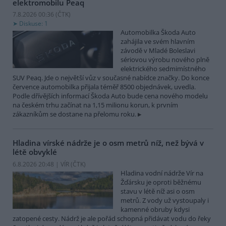
elektromobilu Peaq
7.8.2026 00:36 (
ČTK
)
Diskuse: 1
Automobilka Škoda Auto
zahájila ve svém hlavním
závodě v Mladé Boleslavi
sériovou výrobu nového plně
elektrického sedmimístného
SUV Peaq. Jde o největší vůz v současné nabídce značky. Do konce
července automobilka přijala téměř 8500 objednávek, uvedla.
Podle dřívějších informací Škoda Auto bude cena nového modelu
na českém trhu začínat na 1,15 milionu korun, k prvním
zákazníkům se dostane na přelomu roku.
Hladina vírské nádrže je o osm metrů níž, než bývá v
létě obvyklé
6.8.2026 20:48 | VÍR (
ČTK
)
Hladina vodní nádrže Vír na
Žďársku je oproti běžnému
stavu v létě níž asi o osm
metrů. Z vody už vystoupaly i
kamenné obruby kdysi
zatopené cesty. Nádrž je ale pořád schopná přidávat vodu do řeky