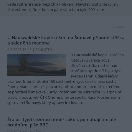
vede státní hranice mezi ČR a Polskem. Návštěvnost Sněžky je v
létě extrémní. Dnes kolem páté ráno tam bylo 500 lidí.
reklama
U Hauswaldské kaple u Srní na Šumavě přibude stříška
a skleněná madona
9.8.2026 16:42 | SRNÍ (
ČTK
)
U Hauswaldské kaple u Srní na
Klatovsku vzniká nová
dřevěná stříška nad ruinami
staré stavby, do níž byl kdysi
sveden tamní údajně léčivý
pramen. Interiér doplní 160 centimetrů vysoká skleněná socha
Panny Marie Lurdské, patronky tohoto poutního místa, kterému
se přezdívá šumavské Lurdy. Požehnání se uskuteční 15. srpna při
tradiční pouti, řekl ČTK Ondřej Uher ze spolku Karel Klostermann -
spisovatel Šumavy, který úpravy inicioval.
Žraloci tygří sežerou téměř cokoli, pomáhají tím ale
oceánům, píše BBC
9.8.2026 16:41 (
ČTK
)