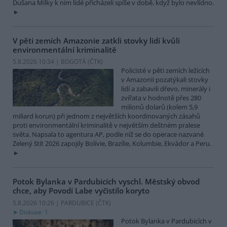
Dušana Milky k nim lidé přicházeli spíše v době, když bylo nevlídno.
V pěti zemích Amazonie zatkli stovky lidí kvůli
environmentální kriminalitě
5.8.2026 10:34 | BOGOTÁ (
ČTK
)
Policisté v pěti zemích ležících
v Amazonii pozatýkali stovky
lidí a zabavili dřevo, minerály i
zvířata v hodnotě přes 280
milionů dolarů (kolem 5,9
miliard korun) při jednom z největších koordinovaných zásahů
proti environmentální kriminalitě v největším deštném pralese
světa. Napsala to agentura AP, podle níž se do operace nazvané
Zelený štít 2026 zapojily Bolívie, Brazílie, Kolumbie, Ekvádor a Peru.
Potok Bylanka v Pardubicích vyschl. Městský obvod
chce, aby Povodí Labe vyčistilo koryto
5.8.2026 10:26 | PARDUBICE (
ČTK
)
Diskuse: 1
Potok Bylanka v Pardubicích v