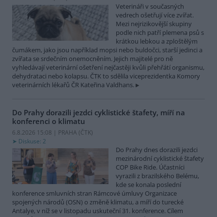
Veterináři v současných
vedrech ošetřují více zvířat.
Mezi nejrizikovější skupiny
podle nich patří plemena psů s
krátkou lebkou a zploštělým
čumákem, jako jsou například mopsi nebo buldočci, starší jedinci a
zvířata se srdečním onemocněním. Jejich majitelé pro ně
vyhledávají veterinární ošetření nejčastěji kvůli přehřátí organismu,
dehydrataci nebo kolapsu. ČTK to sdělila viceprezidentka Komory
veterinárních lékařů ČR Kateřina Valdhans.
Do Prahy dorazili jezdci cyklistické štafety, míří na
konferenci o klimatu
6.8.2026 15:08 | PRAHA (
ČTK
)
Diskuse: 2
Do Prahy dnes dorazili jezdci
mezinárodní cyklistické štafety
COP Bike Ride. Účastníci
vyrazili z brazilského Belému,
kde se konala poslední
konference smluvních stran Rámcové úmluvy Organizace
spojených národů (OSN) o změně klimatu, a míří do turecké
Antalye, v níž se v listopadu uskuteční 31. konference. Cílem