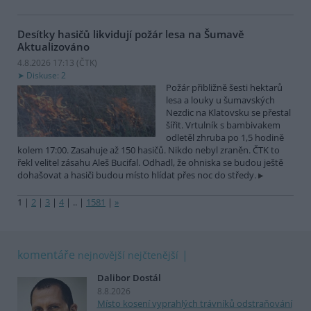
Desítky hasičů likvidují požár lesa na Šumavě
Aktualizováno
4.8.2026 17:13 (
ČTK
)
Diskuse: 2
Požár přibližně šesti hektarů
lesa a louky u šumavských
Nezdic na Klatovsku se přestal
šířit. Vrtulník s bambivakem
odletěl zhruba po 1,5 hodině
kolem 17:00. Zasahuje až 150 hasičů. Nikdo nebyl zraněn. ČTK to
řekl velitel zásahu Aleš Bucifal. Odhadl, že ohniska se budou ještě
dohašovat a hasiči budou místo hlídat přes noc do středy.
1
|
2
|
3
|
4
|
..
|
1581
|
»
komentáře
nejnovější
nejčtenější
Dalibor Dostál
8.8.2026
Místo kosení vyprahlých trávníků odstraňování