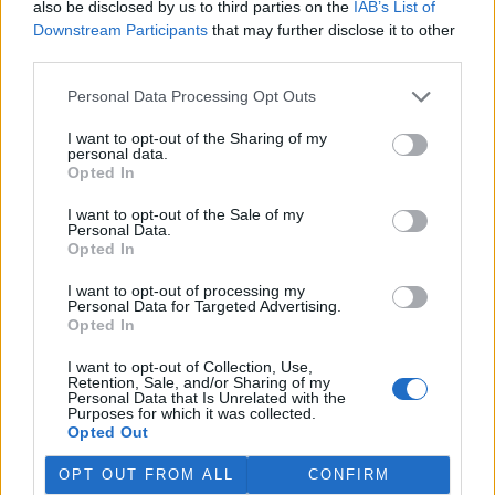
also be disclosed by us to third parties on the
IAB’s List of
Martina Kaňková. Případem se zabývá policie.
Downstream Participants
that may further disclose it to other
third parties.
Island vyhostí aktivisty bojující proti lovu velryb,
pronásledovali velrybáře
Personal Data Processing Opt Outs
5.8.2026 19:54 (
ČTK
)
I want to opt-out of the Sharing of my
Islandské úřady nařídily
personal data.
vyhoštění 21 aktivistů
Opted In
bojujících proti lovu velryb
poté, co minulý týden
I want to opt-out of the Sale of my
pobřežní stráž s policií zabavily
Personal Data.
jejich loď, která pronásledovala velrybářské plavidlo. Pasažéři lodi
Opted In
patřící nadaci kanadsko-amerického ekologického aktivisty Paula
Watsona jsou od té doby zadržováni v Reykjavíku. Sám Watson na
I want to opt-out of processing my
palubě nebyl. Píše o tom agentura AFP s odvoláním na islandskou
Personal Data for Targeted Advertising.
policii.
Opted In
I want to opt-out of Collection, Use,
Záchranná stanice v Praze přijímá kvůli vedrům více
Retention, Sale, and/or Sharing of my
Personal Data that Is Unrelated with the
volně žijících zvířat
Purposes for which it was collected.
5.8.2026 17:40 | PRAHA (
ČTK
)
Opted Out
Kvůli vysokým letním
teplotám pracovníci pražské
OPT OUT FROM ALL
CONFIRM
záchranné stanice pro volně