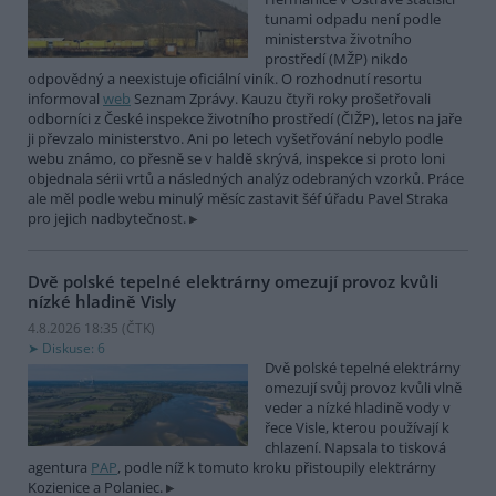
tunami odpadu není podle
ministerstva životního
prostředí (MŽP) nikdo
odpovědný a neexistuje oficiální viník. O rozhodnutí resortu
informoval
web
Seznam Zprávy. Kauzu čtyři roky prošetřovali
odborníci z České inspekce životního prostředí (ČIŽP), letos na jaře
ji převzalo ministerstvo. Ani po letech vyšetřování nebylo podle
webu známo, co přesně se v haldě skrývá, inspekce si proto loni
objednala sérii vrtů a následných analýz odebraných vzorků. Práce
ale měl podle webu minulý měsíc zastavit šéf úřadu Pavel Straka
pro jejich nadbytečnost.
Dvě polské tepelné elektrárny omezují provoz kvůli
nízké hladině Visly
4.8.2026 18:35 (
ČTK
)
Diskuse: 6
Dvě polské tepelné elektrárny
omezují svůj provoz kvůli vlně
veder a nízké hladině vody v
řece Visle, kterou používají k
chlazení. Napsala to tisková
agentura
PAP
, podle níž k tomuto kroku přistoupily elektrárny
Kozienice a Polaniec.