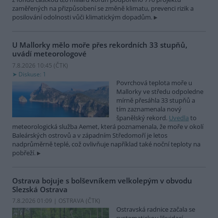
zaměřených na přizpůsobení se změně klimatu, prevenci rizik a
posilování odolnosti vůči klimatickým dopadům.
U Mallorky mělo moře přes rekordních 33 stupňů,
uvádí meteorologové
7.8.2026 10:45 (
ČTK
)
Diskuse: 1
Povrchová teplota moře u
Mallorky ve středu odpoledne
mírně přesáhla 33 stupňů a
tím zaznamenala nový
španělský rekord.
Uvedla
to
meteorologická služba Aemet, která poznamenala, že moře v okolí
Baleárských ostrovů a v západním Středomoří je letos
nadprůměrně teplé, což ovlivňuje například také noční teploty na
pobřeží.
Ostrava bojuje s bolševníkem velkolepým v obvodu
Slezská Ostrava
7.8.2026 01:09 | OSTRAVA (
ČTK
)
Ostravská radnice začala se