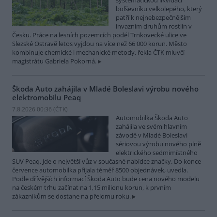
systematickou likvidací
bolševníku velkolepého, který
patří k nejnebezpečnějším
invazním druhům rostlin v
Česku. Práce na lesních pozemcích podél Trnkovecké ulice ve
Slezské Ostravě letos vyjdou na více než 66 000 korun. Město
kombinuje chemické i mechanické metody, řekla ČTK mluvčí
magistrátu Gabriela Pokorná.
Škoda Auto zahájila v Mladé Boleslavi výrobu nového
elektromobilu Peaq
7.8.2026 00:36 (
ČTK
)
Automobilka Škoda Auto
zahájila ve svém hlavním
závodě v Mladé Boleslavi
sériovou výrobu nového plně
elektrického sedmimístného
SUV Peaq. Jde o největší vůz v současné nabídce značky. Do konce
července automobilka přijala téměř 8500 objednávek, uvedla.
Podle dřívějších informací Škoda Auto bude cena nového modelu
na českém trhu začínat na 1,15 milionu korun, k prvním
zákazníkům se dostane na přelomu roku.