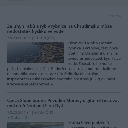
reklama
Za úhyn raků a ryb v rybníce na Chrudimsku může
nedostatek kyslíku ve vodě
7.8.2026 14:05 | CTĚTÍN (
ČTK
)
Úhyn raků a ryb v Horním
rybníce u Vranova, části obce
Ctětín na Chrudimsku, má na
svědomí nedostatek kyslíku ve
vodě. Způsobilo ho horké
počasí s minimem srážek. Podezření na otravu modrou skalicí se
nepotvrdilo, uvedla na dotaz ČTK ředitelka oblastního
inspektorátu České inspekce životního prostředí (ČIŽP) v Hradci
Králové Jana Štěpánková.
CzechGlobe bude s Povodím Moravy digitálně testovat
možná řešení potíží na Dyji
7.8.2026 11:34 | BRNO (
ČTK
)
Diskuse: 2
Možná řešení problémů s
ubýváním vody v Dyji budou