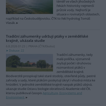
téměř ve všech jihočeských
řekách historicky nejmenší
průtok vody. Nejhorší je
situace v rovinatých oblastech,
například na Českobudějovicku. ČTK to řekl hydrolog Tomáš
Vlasák.
Tradiční záhumenky udržují ptáky v zemědělské
krajině, ukázala studie
6.8.2026 01:23 | PRAHA (
ČTK/Ekolist
)
Diskuse: 22
Tradiční záhumenky, tedy
malá políčka, významně
zvyšují počet i druhovou
rozmanitost ptáků v
zemědělské krajině.
Biodiverzitě prospívají také staré stodoly, otevřené půdy, pestré
zahrady a sady, které ptákům poskytují úkryt i vhodná místa ke
hnízdění. V jednolité zemědělské krajině naopak ptáků ubývá,
ukazuje studie Ústavu biologie obratlovců Akademie věd ČR,
kterou publikoval časopis
Agriculture, Ecosystems and
Environment
.