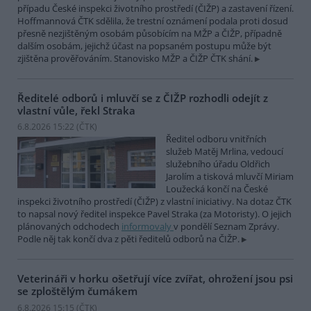
případu České inspekci životního prostředí (ČIŽP) a zastavení řízení.
Hoffmannová ČTK sdělila, že trestní oznámení podala proti dosud
přesně nezjištěným osobám působícím na MŽP a ČIŽP, případně
dalším osobám, jejichž účast na popsaném postupu může být
zjištěna prověřováním. Stanovisko MŽP a ČIŽP ČTK shání.
Ředitelé odborů i mluvčí se z ČIŽP rozhodli odejít z
vlastní vůle, řekl Straka
6.8.2026 15:22 (
ČTK
)
Ředitel odboru vnitřních
služeb Matěj Mrlina, vedoucí
služebního úřadu Oldřich
Jarolím a tisková mluvčí Miriam
Loužecká končí na České
inspekci životního prostředí (ČIŽP) z vlastní iniciativy. Na dotaz ČTK
to napsal nový ředitel inspekce Pavel Straka (za Motoristy). O jejich
plánovaných odchodech
informovaly
v pondělí Seznam Zprávy.
Podle něj tak končí dva z pěti ředitelů odborů na ČIŽP.
Veterináři v horku ošetřují více zvířat, ohrožení jsou psi
se zploštělým čumákem
6.8.2026 15:15 (
ČTK
)