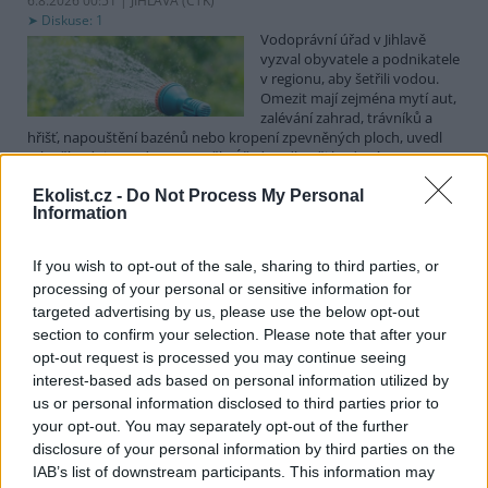
6.8.2026 00:51 | JIHLAVA (
ČTK
)
Diskuse: 1
Vodoprávní úřad v Jihlavě
vyzval obyvatele a podnikatele
v regionu, aby šetřili vodou.
Omezit mají zejména mytí aut,
zalévání zahrad, trávníků a
hřišť, napouštění bazénů nebo kropení zpevněných ploch, uvedl
mluvčí radnice Radovan Daněk. Úřad podle něj bude víc
kontrolovat povolené odběry. Výzva k šetření vodou platí pro
Ekolist.cz -
Do Not Process My Personal
všechny obce spadající pod Jihlavu jako obec s rozšířenou
Information
působností.
If you wish to opt-out of the sale, sharing to third parties, or
Celníci odhalili gang překupníků papoušků, zajistili
processing of your personal or sensitive information for
stovku ptáků
targeted advertising by us, please use the below opt-out
5.8.2026 20:13 (
ČTK
)
section to confirm your selection. Please note that after your
Celníci odhalili gang
opt-out request is processed you may continue seeing
překupníků chráněných druhů
interest-based ads based on personal information utilized by
papoušků působící v několika
krajích a zajistili asi stovku
us or personal information disclosed to third parties prior to
ptáků. S odchytem a
your opt-out. You may separately opt-out of the further
zajištěním zvířat celníkům pomohly zoo v Praze, Zlíně a Ostravě. V
disclosure of your personal information by third parties on the
ostravské zahradě také papoušci nalezli dočasné útočiště. V
IAB’s list of downstream participants. This information may
tiskové zprávě na
webu
celníků to oznámila mluvčí Celní správy ČR