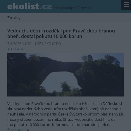
☰
/
zpravodajství
/
zprávy
Zprávy
Vedoucí s dětmi rozdělal pod Pravčickou bránou
oheň, dostal pokutu 10 000 korun
7.8.2026 14:20 | HŘENSKO (
ČTK
)
Diskuse: 1
V jeskyni pod Pravčickou bránou nedaleko Hřenska na Děčínsku si
skupina nezletilých s vedoucím rozdělala oheň, který při odchodu
neuhasila. V národním parku České Švýcarsko přitom platí nejvyšší
možný stupeň požárního rizika. Strážci vedoucího dostihli a dali
mu pokutu 10 000 korun. Informoval o tom národní park na
facebooku.