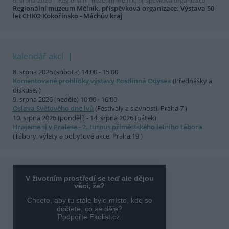
6. srpna 2026 |
Regionální muzeum Mělník, příspěvková organizace
Regionální muzeum Mělník, příspěvková organizace: Výstava 50
let CHKO Kokořínsko - Máchův kraj
kalendář akcí
8. srpna 2026 (sobota) 14:00 - 15:00
Komentované prohlídky výstavy Rostlinná Odysea
(Přednášky a
diskuse, )
9. srpna 2026 (neděle) 10:00 - 16:00
Oslava Světového dne lvů
(Festivaly a slavnosti, Praha 7 )
10. srpna 2026 (pondělí) - 14. srpna 2026 (pátek)
Hrajeme si v Pralese - 2. turnus příměstského letního tábora
(Tábory, výlety a pobytové akce, Praha 19 )