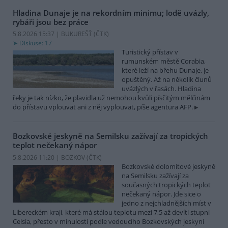
Hladina Dunaje je na rekordním minimu; lodě uvázly,
rybáři jsou bez práce
5.8.2026 15:37 | BUKUREŠŤ (
ČTK
)
Diskuse: 17
Turistický přístav v
rumunském městě Corabia,
které leží na břehu Dunaje, je
opuštěný. Až na několik člunů
uvázlých v řasách. Hladina
řeky je tak nízko, že plavidla už nemohou kvůli písčitým mělčinám
do přístavu vplouvat ani z něj vyplouvat, píše agentura AFP.
Bozkovské jeskyně na Semilsku zažívají za tropických
teplot nečekaný nápor
5.8.2026 11:20 | BOZKOV (
ČTK
)
Bozkovské dolomitové jeskyně
na Semilsku zažívají za
současných tropických teplot
nečekaný nápor. Jde sice o
jedno z nejchladnějších míst v
Libereckém kraji, které má stálou teplotu mezi 7,5 až devíti stupni
Celsia, přesto v minulosti podle vedoucího Bozkovských jeskyní