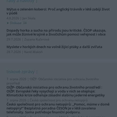
rady a návody
Mýtus o zeleném koberci: Proč anglický trávník v létě zabíjí život
v půdě
4.8.2026 | Jan Skala
Diskuse: 34
Dopady horka a sucha na přírodu jsou kritické. ČSOP ukazuje,
jak může žíznivé krajině a živočichům pomoci veřejnost i obce
29.7.2026 | Zuzana Kučerová
Myslete v horkých dnech na volně žijící ptáky a další zvířata
28.7.2026 | Karel Makoň
tiskové zprávy
7. srpna 2026 |
OIŽP- Občanská iniciativa pro ochranu životního
prostředí
OIŽP- Občanská iniciativa pro ochranu životního prostředí :
OIŽP: Evropské řeky vysychají a voda v nich se otepluje:
Klimatická krize odhaluje zásadní slabinu jaderné energetiky
7. srpna 2026 |
Česká společnost pro ochranu netopýrů
Česká společnost pro ochranu netopýrů: „Pomoc, máme v domě
netopýry!“ Bezplatná poradna ČESON je v létě zavalena
telefonáty. Sama potřebuje finanční podporu.