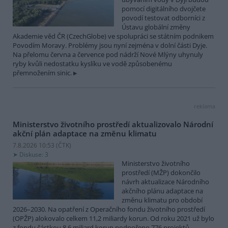
pomocí digitálního dvojčete
povodí testovat odborníci z
Ústavu globální změny
Akademie věd ČR (CzechGlobe) ve spolupráci se státním podnikem
Povodím Moravy. Problémy jsou nyní zejména v dolní části Dyje.
Na přelomu června a července pod nádrží Nové Mlýny uhynuly
ryby kvůli nedostatku kyslíku ve vodě způsobenému
přemnožením sinic.
reklama
Ministerstvo životního prostředí aktualizovalo Národní
akční plán adaptace na změnu klimatu
7.8.2026 10:53 (
ČTK
)
Diskuse: 3
Ministerstvo životního
prostředí (MŽP) dokončilo
návrh aktualizace Národního
akčního plánu adaptace na
změnu klimatu pro období
2026–2030. Na opatření z Operačního fondu životního prostředí
(OPŽP) alokovalo celkem 11,2 miliardy korun. Od roku 2021 už bylo
z fondu částkou 8,6 miliard korun podpořeno 776 projektů