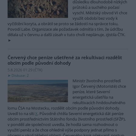
důsledku dlouhodobě nízkých
průtoků a suchého počasí
vyschl. Městský obvod VI chce
využít období bez vody k
vyčištění koryta, a obrátil se proto se žádostí na správce toku,
Povodí Labe. Organizace ale požadavek odmítla s tím, že údržbu
dělala už v červnu a další zásah v tuto chvíli neplánuje, zjistila ČTK.
Červený chce peníze ušetřené za rekultivaci rozdělit
obcím podle původní dohody
5.8.2026 01:29 (
ČTK
)
Diskuse: 2
Ministr životního prostředí
Igor Červený (Motoristé) chce
peníze, které Severní
energetická ušetřila na
rekultivacích hnědouhelného
lomu ČSA na Mostecku, rozdělit obcím podle původní dohody.
Uvedl to na síti
X
. Původně chtěla Severní energetická dát peníze
obcím prostřednictvím Státního fondu životního prostředí (SFŽP),
v pondělí ale společnost uvedla, že hodlá sama rozhodnout o
využití peněz a že chce ohledně výše podpory jednat přímo s
obcemi v okolí těžební oblasti. Červeného krok překvapil, postup