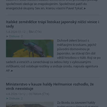
společnosti sleduje se znepokojením. Společnost patří do
energetické skupiny Sev.en, kterou vlastní Pavel Tykač.
Italské zemědělce trápí listokaz japonský ničící vinice i
sady
5.8.2026 01:12 | ŘÍM (
ČTK
)
Diskuse: 2
Duhově zelení brouci s
měňavými krovkami, jejichž
původní domovinou je
Japonsko, se stávají čím dál
větší hrozbou v Itálii. Rojí se po
sadech a vinicích a zanechávají za sebou listy s vykousanými
mřížkami, což oslabuje rostliny a snižuje úrodu, napsala agentura
AP.
Ministerstvo v kauze haldy Heřmanice rozhodlo, že
viník neexistuje
4.8.2026 19:12 | OSTRAVA (
ČTK
)
Diskuse: 2
Za škodu za zavezení haldy
Heřmanice v Ostravě statisíci