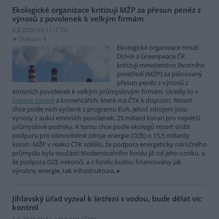
Ekologické organizace kritizují MŽP za přesun peněz z
výnosů z povolenek k velkým firmám
6.8.2026 01:17 (
ČTK
)
Diskuse: 9
Ekologické organizace Hnutí
DUHA a Greenpeace ČR
kritizují ministerstvo životního
prostředí (MŽP) za plánovaný
přesun peněz z výnosů z
emisních povolenek k velkým průmyslovým firmám. Uvedly to v
tiskové zprávě
a komentářích, které má ČTK k dispozici. Resort
chce podle nich vyčlenit z programu EUA, jehož zdrojem jsou
výnosy z aukcí emisních povolenek, 25 miliard korun pro největší
průmyslové podniky. K tomu chce podle ekologů resort snížit
podporu pro obnovitelné zdroje energie (OZE) o 15,5 miliardy
korun. MŽP v reakci ČTK sdělilo, že podpora energeticky náročného
průmyslu byla součástí Modernizačního fondu již od jeho vzniku, a
že podpora OZE nekončí, a z fondu budou financovány jak
výrobny energie, tak infrastruktura.
Jihlavský úřad vyzval k šetření s vodou, bude dělat víc
kontrol