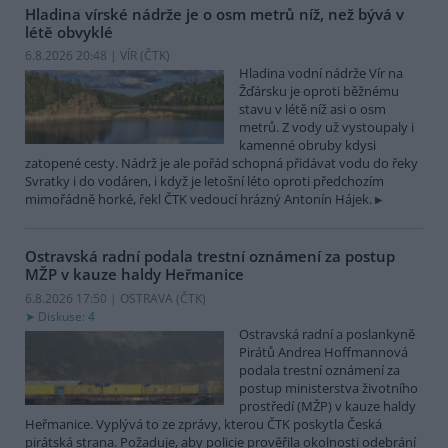
Hladina vírské nádrže je o osm metrů níž, než bývá v
létě obvyklé
6.8.2026 20:48 | VÍR (
ČTK
)
Hladina vodní nádrže Vír na
Žďársku je oproti běžnému
stavu v létě níž asi o osm
metrů. Z vody už vystoupaly i
kamenné obruby kdysi
zatopené cesty. Nádrž je ale pořád schopná přidávat vodu do řeky
Svratky i do vodáren, i když je letošní léto oproti předchozím
mimořádně horké, řekl ČTK vedoucí hrázný Antonín Hájek.
Ostravská radní podala trestní oznámení za postup
MŽP v kauze haldy Heřmanice
6.8.2026 17:50 | OSTRAVA (
ČTK
)
Diskuse: 4
Ostravská radní a poslankyně
Pirátů Andrea Hoffmannová
podala trestní oznámení za
postup ministerstva životního
prostředí (MŽP) v kauze haldy
Heřmanice. Vyplývá to ze zprávy, kterou ČTK poskytla Česká
pirátská strana. Požaduje, aby policie prověřila okolnosti odebrání