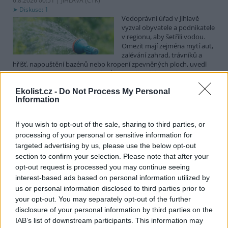
6.8.2026 00:51 | JIHLAVA (
ČTK
)
Diskuse: 1
Vodoprávní úřad v Jihlavě
vyzval obyvatele a podnikatele
v regionu, aby šetřili vodou.
Omezit mají zejména mytí aut,
zalévání zahrad, trávníků a
hřišť, napouštění bazénů nebo kropení zpevněných ploch, uvedl
mluvčí radnice Radovan Daněk. Úřad podle něj bude víc
kontrolovat povolené odběry. Výzva k šetření vodou platí pro
Ekolist.cz -
Do Not Process My Personal
všechny obce spadající pod Jihlavu jako obec s rozšířenou
Information
působností.
If you wish to opt-out of the sale, sharing to third parties, or
Celníci odhalili gang překupníků papoušků, zajistili
processing of your personal or sensitive information for
stovku ptáků
targeted advertising by us, please use the below opt-out
5.8.2026 20:13 (
ČTK
)
section to confirm your selection. Please note that after your
Celníci odhalili gang
opt-out request is processed you may continue seeing
překupníků chráněných druhů
interest-based ads based on personal information utilized by
papoušků působící v několika
krajích a zajistili asi stovku
us or personal information disclosed to third parties prior to
ptáků. S odchytem a
your opt-out. You may separately opt-out of the further
zajištěním zvířat celníkům pomohly zoo v Praze, Zlíně a Ostravě. V
disclosure of your personal information by third parties on the
ostravské zahradě také papoušci nalezli dočasné útočiště. V
IAB’s list of downstream participants. This information may
tiskové zprávě na
webu
celníků to oznámila mluvčí Celní správy ČR