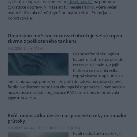
cyklistů je dopravit na konferenci
deset návrhů
na podporu
cyklistické dopravy. V Praze stráví necelé tři dny. Včera večer
osobně přivítala náměstkyně primátora hl. m. Prahy Jana
Komrsková.
Ománskou mořskou rezervaci ohrožuje velká ropná
skvrna z poškozeného tankeru
6.8.2026 15:03 (
ČTK
)
Bezprostřední ekologická
katastrofa ohrožuje přírodní
rezervaci v Ománu, v jejíž
blízkosti se rozšířila velká
ropná skvrna. Ropa unikla z
lodi, u níž panuje podezření, že patří do takzvané ruské stínové
flotily. S odkazem na sdělení ekologické organizace Greenpeace a
nizozemské nevládní organizace PAX o tom dnes informovala
agentura AFP.
Kvůli nedostatku deště mají jihočeské řeky minimální
průtoky
6.8.2026 14:24 | ČESKÉ BUDĚJOVICE (
ČTK
)
Kvůli nedostatku srážek je