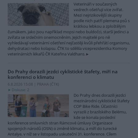
Veterináři v současných
vedrech ošetřují více zvířat.
Mezi nejrizikovější skupiny
podle nich patří plemena psů s
krátkou lebkou a zploštělým
čumákem, jako jsou například mopsi nebo buldočci, starší jedinci a
zvířata se srdečním onemocněním. Jejich majitelé pro ně
vyhledávají veterinární ošetření nejčastěji kvůli přehřátí organismu,
dehydrataci nebo kolapsu. ČTK to sdělila viceprezidentka Komory
veterinárních lékařů ČR Kateřina Valdhans.
Do Prahy dorazili jezdci cyklistické štafety, míří na
konferenci o klimatu
6.8.2026 15:08 | PRAHA (
ČTK
)
Diskuse: 2
Do Prahy dnes dorazili jezdci
mezinárodní cyklistické štafety
COP Bike Ride. Účastníci
vyrazili z brazilského Belému,
kde se konala poslední
konference smluvních stran Rámcové úmluvy Organizace
spojených národů (OSN) o změně klimatu, a míří do turecké
Antalye, v níž se v listopadu uskuteční 31. konference. Cílem