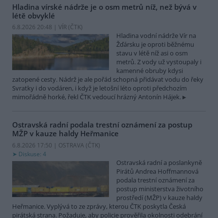
Hladina vírské nádrže je o osm metrů níž, než bývá v
létě obvyklé
6.8.2026 20:48 | VÍR (
ČTK
)
Hladina vodní nádrže Vír na
Žďársku je oproti běžnému
stavu v létě níž asi o osm
metrů. Z vody už vystoupaly i
kamenné obruby kdysi
zatopené cesty. Nádrž je ale pořád schopná přidávat vodu do řeky
Svratky i do vodáren, i když je letošní léto oproti předchozím
mimořádně horké, řekl ČTK vedoucí hrázný Antonín Hájek.
Ostravská radní podala trestní oznámení za postup
MŽP v kauze haldy Heřmanice
6.8.2026 17:50 | OSTRAVA (
ČTK
)
Diskuse: 4
Ostravská radní a poslankyně
Pirátů Andrea Hoffmannová
podala trestní oznámení za
postup ministerstva životního
prostředí (MŽP) v kauze haldy
Heřmanice. Vyplývá to ze zprávy, kterou ČTK poskytla Česká
pirátská strana. Požaduje, aby policie prověřila okolnosti odebrání