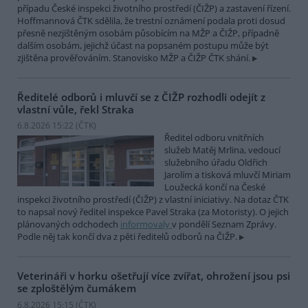
případu České inspekci životního prostředí (ČIŽP) a zastavení řízení.
Hoffmannová ČTK sdělila, že trestní oznámení podala proti dosud
přesně nezjištěným osobám působícím na MŽP a ČIŽP, případně
dalším osobám, jejichž účast na popsaném postupu může být
zjištěna prověřováním. Stanovisko MŽP a ČIŽP ČTK shání.
Ředitelé odborů i mluvčí se z ČIŽP rozhodli odejít z
vlastní vůle, řekl Straka
6.8.2026 15:22 (
ČTK
)
Ředitel odboru vnitřních
služeb Matěj Mrlina, vedoucí
služebního úřadu Oldřich
Jarolím a tisková mluvčí Miriam
Loužecká končí na České
inspekci životního prostředí (ČIŽP) z vlastní iniciativy. Na dotaz ČTK
to napsal nový ředitel inspekce Pavel Straka (za Motoristy). O jejich
plánovaných odchodech
informovaly
v pondělí Seznam Zprávy.
Podle něj tak končí dva z pěti ředitelů odborů na ČIŽP.
Veterináři v horku ošetřují více zvířat, ohrožení jsou psi
se zploštělým čumákem
6.8.2026 15:15 (
ČTK
)