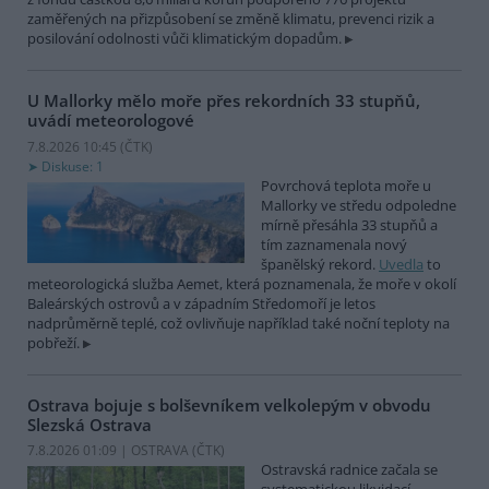
zaměřených na přizpůsobení se změně klimatu, prevenci rizik a
posilování odolnosti vůči klimatickým dopadům.
U Mallorky mělo moře přes rekordních 33 stupňů,
uvádí meteorologové
7.8.2026 10:45 (
ČTK
)
Diskuse: 1
Povrchová teplota moře u
Mallorky ve středu odpoledne
mírně přesáhla 33 stupňů a
tím zaznamenala nový
španělský rekord.
Uvedla
to
meteorologická služba Aemet, která poznamenala, že moře v okolí
Baleárských ostrovů a v západním Středomoří je letos
nadprůměrně teplé, což ovlivňuje například také noční teploty na
pobřeží.
Ostrava bojuje s bolševníkem velkolepým v obvodu
Slezská Ostrava
7.8.2026 01:09 | OSTRAVA (
ČTK
)
Ostravská radnice začala se