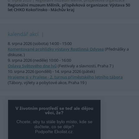
6. srpna 2026 |
Regionální muzeum Mělník, příspěvková organizace
Regionální muzeum Mělník, příspěvková organizace: Výstava 50
let CHKO Kokořínsko - Máchův kraj
kalendář akcí
8. srpna 2026 (sobota) 14:00 - 15:00
Komentované prohlídky výstavy Rostlinná Odysea
(Přednášky a
diskuse, )
9. srpna 2026 (neděle) 10:00 - 16:00
Oslava Světového dne lvů
(Festivaly a slavnosti, Praha 7 )
10. srpna 2026 (pondělí) - 14. srpna 2026 (pátek)
Hrajeme si v Pralese - 2. turnus příměstského letního tábora
(Tábory, výlety a pobytové akce, Praha 19 )