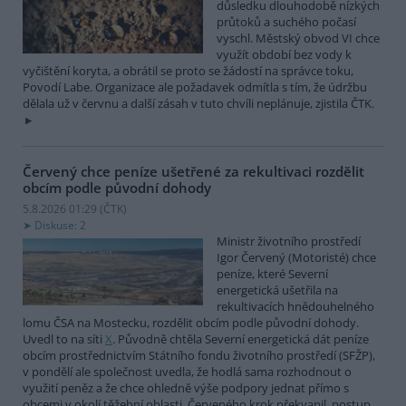
důsledku dlouhodobě nízkých
průtoků a suchého počasí
vyschl. Městský obvod VI chce
využít období bez vody k
vyčištění koryta, a obrátil se proto se žádostí na správce toku,
Povodí Labe. Organizace ale požadavek odmítla s tím, že údržbu
dělala už v červnu a další zásah v tuto chvíli neplánuje, zjistila ČTK.
Červený chce peníze ušetřené za rekultivaci rozdělit
obcím podle původní dohody
5.8.2026 01:29 (
ČTK
)
Diskuse: 2
Ministr životního prostředí
Igor Červený (Motoristé) chce
peníze, které Severní
energetická ušetřila na
rekultivacích hnědouhelného
lomu ČSA na Mostecku, rozdělit obcím podle původní dohody.
Uvedl to na síti
X
. Původně chtěla Severní energetická dát peníze
obcím prostřednictvím Státního fondu životního prostředí (SFŽP),
v pondělí ale společnost uvedla, že hodlá sama rozhodnout o
využití peněz a že chce ohledně výše podpory jednat přímo s
obcemi v okolí těžební oblasti. Červeného krok překvapil, postup