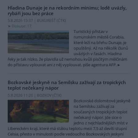
Hladina Dunaje je na rekordním minimu; lodě uvázly,
rybáři jsou bez práce
5.8.2026 15:37 | BUKUREŠŤ (
ČTK
)
Diskuse: 17
Turistický přístav v
rumunském městě Corabia,
které leží na břehu Dunaje, je
opuštěný. Až na několik člunů
uvázlých v řasách. Hladina
řeky je tak nízko, že plavidla už nemohou kvůli písčitým mělčinám
do přístavu vplouvat ani z něj vyplouvat, píše agentura AFP.
Bozkovské jeskyně na Semilsku zažívají za tropických
teplot nečekaný nápor
5.8.2026 11:20 | BOZKOV (
ČTK
)
Bozkovské dolomitové jeskyně
na Semilsku zažívají za
současných tropických teplot
nečekaný nápor. Jde sice o
jedno z nejchladnějších míst v
Libereckém kraji, které má stálou teplotu mezi 7,5 až devíti stupni
Celsia, přesto v minulosti podle vedoucího Bozkovských jeskyní