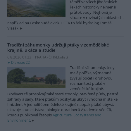
téměř ve všech jihočeských
řekách historicky nejmenší
průtok vody. Nejhorší je
situace v rovinatých oblastech,
například na Českobudějovicku. ČTK to řekl hydrolog Tomáš
Vlasák.
Tradiční záhumenky udržují ptáky v zemědělské
krajině, ukázala studie
6.8.2026 01:23 | PRAHA (
ČTK/Ekolist
)
Diskuse: 22
Tradiční záhumenky, tedy
malá políčka, významně
zvyšují počet i druhovou
rozmanitost ptáků v
zemědělské krajině.
Biodiverzitě prospívají také staré stodoly, otevřené půdy, pestré
zahrady a sady, které ptákům poskytují úkryt i vhodná místa ke
hnízdění. V jednolité zemědělské krajině naopak ptáků ubývá,
ukazuje studie Ústavu biologie obratlovců Akademie věd ČR,
kterou publikoval časopis
Agriculture, Ecosystems and
Environment
.