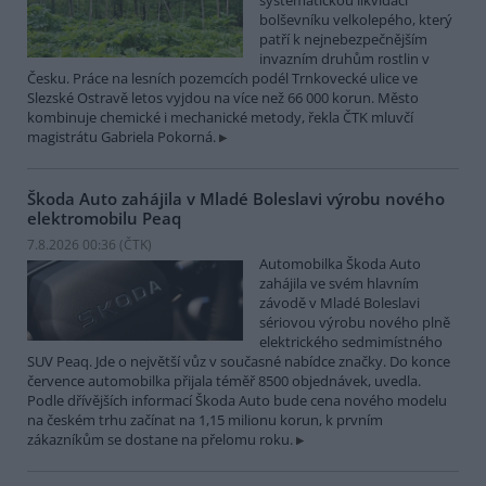
systematickou likvidací
bolševníku velkolepého, který
patří k nejnebezpečnějším
invazním druhům rostlin v
Česku. Práce na lesních pozemcích podél Trnkovecké ulice ve
Slezské Ostravě letos vyjdou na více než 66 000 korun. Město
kombinuje chemické i mechanické metody, řekla ČTK mluvčí
magistrátu Gabriela Pokorná.
Škoda Auto zahájila v Mladé Boleslavi výrobu nového
elektromobilu Peaq
7.8.2026 00:36 (
ČTK
)
Automobilka Škoda Auto
zahájila ve svém hlavním
závodě v Mladé Boleslavi
sériovou výrobu nového plně
elektrického sedmimístného
SUV Peaq. Jde o největší vůz v současné nabídce značky. Do konce
července automobilka přijala téměř 8500 objednávek, uvedla.
Podle dřívějších informací Škoda Auto bude cena nového modelu
na českém trhu začínat na 1,15 milionu korun, k prvním
zákazníkům se dostane na přelomu roku.