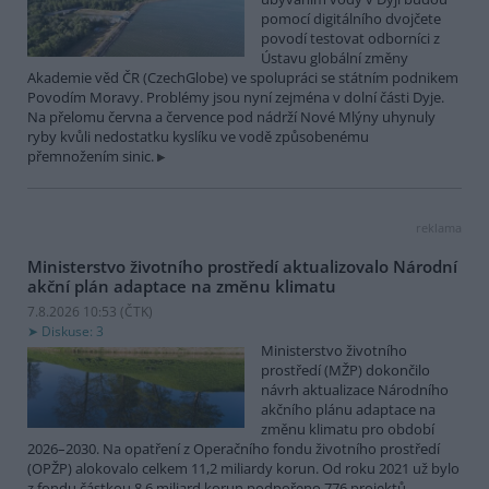
pomocí digitálního dvojčete
povodí testovat odborníci z
Ústavu globální změny
Akademie věd ČR (CzechGlobe) ve spolupráci se státním podnikem
Povodím Moravy. Problémy jsou nyní zejména v dolní části Dyje.
Na přelomu června a července pod nádrží Nové Mlýny uhynuly
ryby kvůli nedostatku kyslíku ve vodě způsobenému
přemnožením sinic.
reklama
Ministerstvo životního prostředí aktualizovalo Národní
akční plán adaptace na změnu klimatu
7.8.2026 10:53 (
ČTK
)
Diskuse: 3
Ministerstvo životního
prostředí (MŽP) dokončilo
návrh aktualizace Národního
akčního plánu adaptace na
změnu klimatu pro období
2026–2030. Na opatření z Operačního fondu životního prostředí
(OPŽP) alokovalo celkem 11,2 miliardy korun. Od roku 2021 už bylo
z fondu částkou 8,6 miliard korun podpořeno 776 projektů