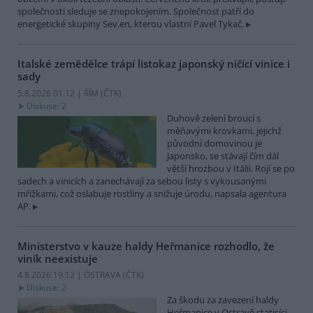
společnosti sleduje se znepokojením. Společnost patří do
energetické skupiny Sev.en, kterou vlastní Pavel Tykač.
Italské zemědělce trápí listokaz japonský ničící vinice i
sady
5.8.2026 01:12 | ŘÍM (
ČTK
)
Diskuse: 2
Duhově zelení brouci s
měňavými krovkami, jejichž
původní domovinou je
Japonsko, se stávají čím dál
větší hrozbou v Itálii. Rojí se po
sadech a vinicích a zanechávají za sebou listy s vykousanými
mřížkami, což oslabuje rostliny a snižuje úrodu, napsala agentura
AP.
Ministerstvo v kauze haldy Heřmanice rozhodlo, že
viník neexistuje
4.8.2026 19:12 | OSTRAVA (
ČTK
)
Diskuse: 2
Za škodu za zavezení haldy
Heřmanice v Ostravě statisíci