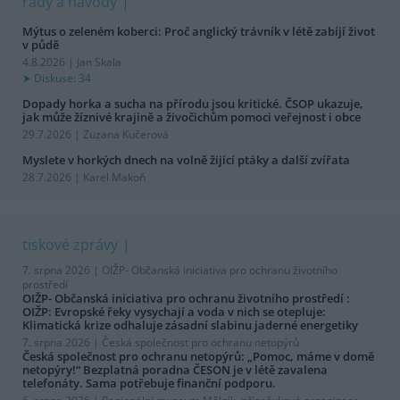
rady a návody
Mýtus o zeleném koberci: Proč anglický trávník v létě zabíjí život
v půdě
4.8.2026 | Jan Skala
Diskuse: 34
Dopady horka a sucha na přírodu jsou kritické. ČSOP ukazuje,
jak může žíznivé krajině a živočichům pomoci veřejnost i obce
29.7.2026 | Zuzana Kučerová
Myslete v horkých dnech na volně žijící ptáky a další zvířata
28.7.2026 | Karel Makoň
tiskové zprávy
7. srpna 2026 |
OIŽP- Občanská iniciativa pro ochranu životního
prostředí
OIŽP- Občanská iniciativa pro ochranu životního prostředí :
OIŽP: Evropské řeky vysychají a voda v nich se otepluje:
Klimatická krize odhaluje zásadní slabinu jaderné energetiky
7. srpna 2026 |
Česká společnost pro ochranu netopýrů
Česká společnost pro ochranu netopýrů: „Pomoc, máme v domě
netopýry!“ Bezplatná poradna ČESON je v létě zavalena
telefonáty. Sama potřebuje finanční podporu.