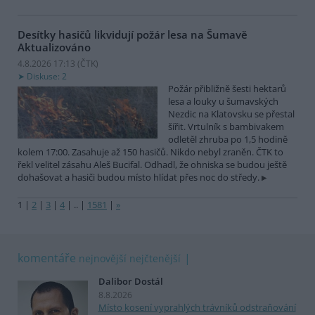
Desítky hasičů likvidují požár lesa na Šumavě
Aktualizováno
4.8.2026 17:13 (
ČTK
)
Diskuse: 2
Požár přibližně šesti hektarů
lesa a louky u šumavských
Nezdic na Klatovsku se přestal
šířit. Vrtulník s bambivakem
odletěl zhruba po 1,5 hodině
kolem 17:00. Zasahuje až 150 hasičů. Nikdo nebyl zraněn. ČTK to
řekl velitel zásahu Aleš Bucifal. Odhadl, že ohniska se budou ještě
dohašovat a hasiči budou místo hlídat přes noc do středy.
1
|
2
|
3
|
4
|
..
|
1581
|
»
komentáře
nejnovější
nejčtenější
Dalibor Dostál
8.8.2026
Místo kosení vyprahlých trávníků odstraňování