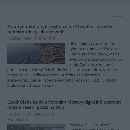
reklama
Za úhyn raků a ryb v rybníce na Chrudimsku může
nedostatek kyslíku ve vodě
7.8.2026 14:05 | CTĚTÍN (
ČTK
)
Úhyn raků a ryb v Horním
rybníce u Vranova, části obce
Ctětín na Chrudimsku, má na
svědomí nedostatek kyslíku ve
vodě. Způsobilo ho horké
počasí s minimem srážek. Podezření na otravu modrou skalicí se
nepotvrdilo, uvedla na dotaz ČTK ředitelka oblastního
inspektorátu České inspekce životního prostředí (ČIŽP) v Hradci
Králové Jana Štěpánková.
CzechGlobe bude s Povodím Moravy digitálně testovat
možná řešení potíží na Dyji
7.8.2026 11:34 | BRNO (
ČTK
)
Diskuse: 2
Možná řešení problémů s
ubýváním vody v Dyji budou