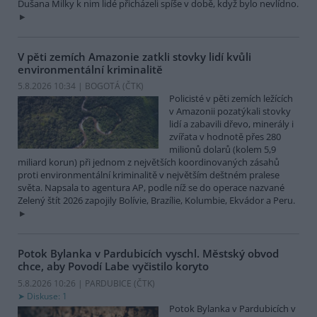
Dušana Milky k nim lidé přicházeli spíše v době, když bylo nevlídno.
V pěti zemích Amazonie zatkli stovky lidí kvůli
environmentální kriminalitě
5.8.2026 10:34 | BOGOTÁ (
ČTK
)
Policisté v pěti zemích ležících
v Amazonii pozatýkali stovky
lidí a zabavili dřevo, minerály i
zvířata v hodnotě přes 280
milionů dolarů (kolem 5,9
miliard korun) při jednom z největších koordinovaných zásahů
proti environmentální kriminalitě v největším deštném pralese
světa. Napsala to agentura AP, podle níž se do operace nazvané
Zelený štít 2026 zapojily Bolívie, Brazílie, Kolumbie, Ekvádor a Peru.
Potok Bylanka v Pardubicích vyschl. Městský obvod
chce, aby Povodí Labe vyčistilo koryto
5.8.2026 10:26 | PARDUBICE (
ČTK
)
Diskuse: 1
Potok Bylanka v Pardubicích v