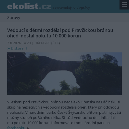
☰
/
zpravodajství
/
zprávy
Zprávy
Vedoucí s dětmi rozdělal pod Pravčickou bránou
oheň, dostal pokutu 10 000 korun
7.8.2026 14:20 | HŘENSKO (
ČTK
)
Diskuse: 1
V jeskyni pod Pravčickou bránou nedaleko Hřenska na Děčínsku si
skupina nezletilých s vedoucím rozdělala oheň, který při odchodu
neuhasila. V národním parku České Švýcarsko přitom platí nejvyšší
možný stupeň požárního rizika. Strážci vedoucího dostihli a dali
mu pokutu 10 000 korun. Informoval o tom národní park na
facebooku.