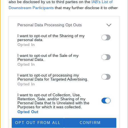
also be disclosed by us to third parties on the
IAB’s List of
Martina Kaňková. Případem se zabývá policie.
Downstream Participants
that may further disclose it to other
third parties.
Island vyhostí aktivisty bojující proti lovu velryb,
pronásledovali velrybáře
Personal Data Processing Opt Outs
5.8.2026 19:54 (
ČTK
)
I want to opt-out of the Sharing of my
Islandské úřady nařídily
personal data.
vyhoštění 21 aktivistů
Opted In
bojujících proti lovu velryb
poté, co minulý týden
I want to opt-out of the Sale of my
pobřežní stráž s policií zabavily
Personal Data.
jejich loď, která pronásledovala velrybářské plavidlo. Pasažéři lodi
Opted In
patřící nadaci kanadsko-amerického ekologického aktivisty Paula
Watsona jsou od té doby zadržováni v Reykjavíku. Sám Watson na
I want to opt-out of processing my
palubě nebyl. Píše o tom agentura AFP s odvoláním na islandskou
Personal Data for Targeted Advertising.
policii.
Opted In
I want to opt-out of Collection, Use,
Záchranná stanice v Praze přijímá kvůli vedrům více
Retention, Sale, and/or Sharing of my
Personal Data that Is Unrelated with the
volně žijících zvířat
Purposes for which it was collected.
5.8.2026 17:40 | PRAHA (
ČTK
)
Opted Out
Kvůli vysokým letním
teplotám pracovníci pražské
OPT OUT FROM ALL
CONFIRM
záchranné stanice pro volně