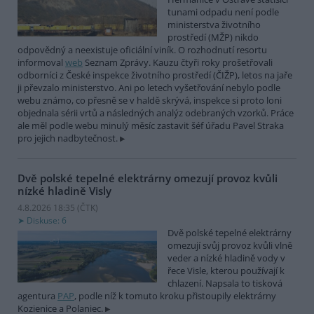
tunami odpadu není podle
ministerstva životního
prostředí (MŽP) nikdo
odpovědný a neexistuje oficiální viník. O rozhodnutí resortu
informoval
web
Seznam Zprávy. Kauzu čtyři roky prošetřovali
odborníci z České inspekce životního prostředí (ČIŽP), letos na jaře
ji převzalo ministerstvo. Ani po letech vyšetřování nebylo podle
webu známo, co přesně se v haldě skrývá, inspekce si proto loni
objednala sérii vrtů a následných analýz odebraných vzorků. Práce
ale měl podle webu minulý měsíc zastavit šéf úřadu Pavel Straka
pro jejich nadbytečnost.
Dvě polské tepelné elektrárny omezují provoz kvůli
nízké hladině Visly
4.8.2026 18:35 (
ČTK
)
Diskuse: 6
Dvě polské tepelné elektrárny
omezují svůj provoz kvůli vlně
veder a nízké hladině vody v
řece Visle, kterou používají k
chlazení. Napsala to tisková
agentura
PAP
, podle níž k tomuto kroku přistoupily elektrárny
Kozienice a Polaniec.