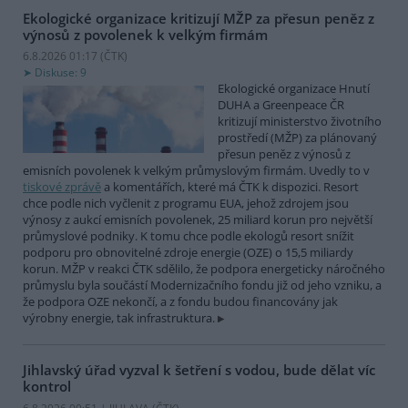
Ekologické organizace kritizují MŽP za přesun peněz z
výnosů z povolenek k velkým firmám
6.8.2026 01:17 (
ČTK
)
Diskuse: 9
Ekologické organizace Hnutí
DUHA a Greenpeace ČR
kritizují ministerstvo životního
prostředí (MŽP) za plánovaný
přesun peněz z výnosů z
emisních povolenek k velkým průmyslovým firmám. Uvedly to v
tiskové zprávě
a komentářích, které má ČTK k dispozici. Resort
chce podle nich vyčlenit z programu EUA, jehož zdrojem jsou
výnosy z aukcí emisních povolenek, 25 miliard korun pro největší
průmyslové podniky. K tomu chce podle ekologů resort snížit
podporu pro obnovitelné zdroje energie (OZE) o 15,5 miliardy
korun. MŽP v reakci ČTK sdělilo, že podpora energeticky náročného
průmyslu byla součástí Modernizačního fondu již od jeho vzniku, a
že podpora OZE nekončí, a z fondu budou financovány jak
výrobny energie, tak infrastruktura.
Jihlavský úřad vyzval k šetření s vodou, bude dělat víc
kontrol