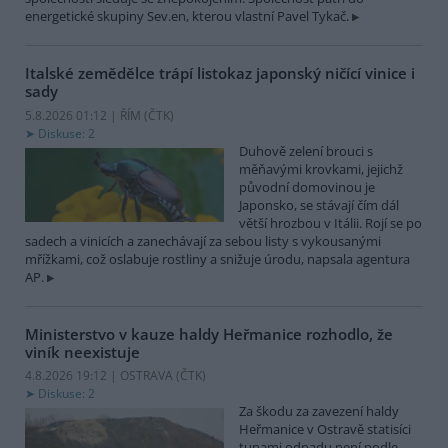
energetické skupiny Sev.en, kterou vlastní Pavel Tykač.
Italské zemědělce trápí listokaz japonský ničící vinice i
sady
5.8.2026 01:12 | ŘÍM (
ČTK
)
Diskuse: 2
Duhově zelení brouci s
měňavými krovkami, jejichž
původní domovinou je
Japonsko, se stávají čím dál
větší hrozbou v Itálii. Rojí se po
sadech a vinicích a zanechávají za sebou listy s vykousanými
mřížkami, což oslabuje rostliny a snižuje úrodu, napsala agentura
AP.
Ministerstvo v kauze haldy Heřmanice rozhodlo, že
viník neexistuje
4.8.2026 19:12 | OSTRAVA (
ČTK
)
Diskuse: 2
Za škodu za zavezení haldy
Heřmanice v Ostravě statisíci
tunami odpadu není podle