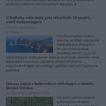
posilování odolnosti vůči klimatickým dopadům.
U Mallorky mělo moře přes rekordních 33 stupňů,
uvádí meteorologové
7.8.2026 10:45 (
ČTK
)
Diskuse: 1
Povrchová teplota moře u
Mallorky ve středu odpoledne
mírně přesáhla 33 stupňů a
tím zaznamenala nový
španělský rekord.
Uvedla
to
meteorologická služba Aemet, která poznamenala, že moře v okolí
Baleárských ostrovů a v západním Středomoří je letos
nadprůměrně teplé, což ovlivňuje například také noční teploty na
pobřeží.
Ostrava bojuje s bolševníkem velkolepým v obvodu
Slezská Ostrava
7.8.2026 01:09 | OSTRAVA (
ČTK
)
Ostravská radnice začala se
systematickou likvidací