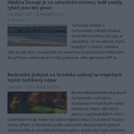
Hladina Dunaje je na rekordním minimu; lodě uvázly,
rybáři jsou bez práce
5.8.2026 15:37 | BUKUREŠŤ (
ČTK
)
Diskuse: 17
Turistický přístav v
rumunském městě Corabia,
které leží na břehu Dunaje, je
opuštěný. Až na několik člunů
uvázlých v řasách. Hladina
řeky je tak nízko, že plavidla už nemohou kvůli písčitým mělčinám
do přístavu vplouvat ani z něj vyplouvat, píše agentura AFP.
Bozkovské jeskyně na Semilsku zažívají za tropických
teplot nečekaný nápor
5.8.2026 11:20 | BOZKOV (
ČTK
)
Bozkovské dolomitové jeskyně
na Semilsku zažívají za
současných tropických teplot
nečekaný nápor. Jde sice o
jedno z nejchladnějších míst v
Libereckém kraji, které má stálou teplotu mezi 7,5 až devíti stupni
Celsia, přesto v minulosti podle vedoucího Bozkovských jeskyní
Dušana Milky k nim lidé přicházeli spíše v době, když bylo nevlídno.