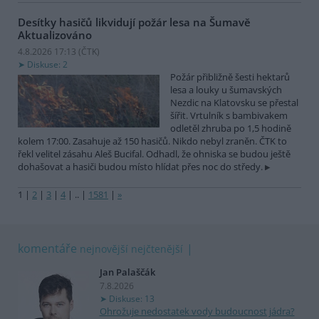
Desítky hasičů likvidují požár lesa na Šumavě
Aktualizováno
4.8.2026 17:13 (
ČTK
)
Diskuse: 2
Požár přibližně šesti hektarů
lesa a louky u šumavských
Nezdic na Klatovsku se přestal
šířit. Vrtulník s bambivakem
odletěl zhruba po 1,5 hodině
kolem 17:00. Zasahuje až 150 hasičů. Nikdo nebyl zraněn. ČTK to
řekl velitel zásahu Aleš Bucifal. Odhadl, že ohniska se budou ještě
dohašovat a hasiči budou místo hlídat přes noc do středy.
1
|
2
|
3
|
4
|
..
|
1581
|
»
komentáře
nejnovější
nejčtenější
Jan Palaščák
7.8.2026
Diskuse: 13
Ohrožuje nedostatek vody budoucnost jádra?