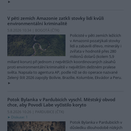
V pěti zemích Amazonie zatkli stovky lidí kvůli
environmentální kriminalitě
5.8.2026 10:34 | BOGOTÁ (
ČTK
)
Policisté v pěti zemích ležících
v Amazonii pozatýkali stovky
lidí a zabavili dřevo, minerály i
zvířata v hodnotě přes 280
milionů dolarů (kolem 5,9
miliard korun) při jednom z největších koordinovaných zásahů
proti environmentální kriminalitě v největším deštném pralese
světa. Napsala to agentura AP, podle níž se do operace nazvané
Zelený štít 2026 zapojily Bolívie, Brazílie, Kolumbie, Ekvádor a Peru.
Potok Bylanka v Pardubicích vyschl. Městský obvod
chce, aby Povodí Labe vyčistilo koryto
5.8.2026 10:26 | PARDUBICE (
ČTK
)
Diskuse: 1
Potok Bylanka v Pardubicích v
důsledku dlouhodobě nízkých