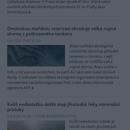
cyklistické dopravy. V Praze stráví necelé tři dny. Včera večer
osobně přivítala náměstkyně primátora hl. m. Prahy Jana
Komrsková.
Ománskou mořskou rezervaci ohrožuje velká ropná
skvrna z poškozeného tankeru
6.8.2026 15:03 (
ČTK
)
Bezprostřední ekologická
katastrofa ohrožuje přírodní
rezervaci v Ománu, v jejíž
blízkosti se rozšířila velká
ropná skvrna. Ropa unikla z
lodi, u níž panuje podezření, že patří do takzvané ruské stínové
flotily. S odkazem na sdělení ekologické organizace Greenpeace a
nizozemské nevládní organizace PAX o tom dnes informovala
agentura AFP.
Kvůli nedostatku deště mají jihočeské řeky minimální
průtoky
6.8.2026 14:24 | ČESKÉ BUDĚJOVICE (
ČTK
)
Kvůli nedostatku srážek je
téměř ve všech jihočeských