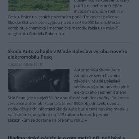
bolševníku velkolepého, který
patří k nejnebezpečnějším
invazním druhům rostlin v
Česku. Práce na lesních pozemcích podél Trnkovecké ulice ve
Slezské Ostravě letos vyjdou na více než 66 000 korun. Město
kombinuje chemické i mechanické metody, řekla ČTK mluvčí
magistrátu Gabriela Pokorná.
Škoda Auto zahájila v Mladé Boleslavi výrobu nového
elektromobilu Peaq
7.8.2026 00:36 (
ČTK
)
Automobilka Škoda Auto
zahájila ve svém hlavním
závodě v Mladé Boleslavi
sériovou výrobu nového plně
elektrického sedmimístného
SUV Peaq. Jde o největší vůz v současné nabídce značky. Do konce
července automobilka přijala téměř 8500 objednávek, uvedla.
Podle dřívějších informací Škoda Auto bude cena nového modelu
na českém trhu začínat na 1,15 milionu korun, k prvním
zákazníkům se dostane na přelomu roku.
Hladina vírské nádrže je o osm metrů níž, než bývá v