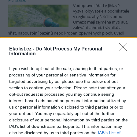
Diskuse: 1
Vodoprávní úřad v Jihlavě
vyzval obyvatele a podnikatele
v regionu, aby šetřili vodou.
Omezit mají zejména mytí aut,
zalévání zahrad, trávníků a
hřišť, napouštění bazénů nebo kropení zpevněných ploch, uvedl
mluvčí radnice Radovan Daněk. Úřad podle něj bude víc
kontrolovat povolené odběry. Výzva k šetření vodou platí pro
Ekolist.cz -
Do Not Process My Personal
všechny obce spadající pod Jihlavu jako obec s rozšířenou
Information
působností.
If you wish to opt-out of the sale, sharing to third parties, or
Celníci odhalili gang překupníků papoušků, zajistili
processing of your personal or sensitive information for
stovku ptáků
targeted advertising by us, please use the below opt-out
5.8.2026 20:13 (
ČTK
)
section to confirm your selection. Please note that after your
Celníci odhalili gang
opt-out request is processed you may continue seeing
překupníků chráněných druhů
interest-based ads based on personal information utilized by
papoušků působící v několika
krajích a zajistili asi stovku
us or personal information disclosed to third parties prior to
ptáků. S odchytem a
your opt-out. You may separately opt-out of the further
zajištěním zvířat celníkům pomohly zoo v Praze, Zlíně a Ostravě. V
disclosure of your personal information by third parties on the
ostravské zahradě také papoušci nalezli dočasné útočiště. V
IAB’s list of downstream participants. This information may
tiskové zprávě na
webu
celníků to oznámila mluvčí Celní správy ČR
also be disclosed by us to third parties on the
IAB’s List of
Martina Kaňková. Případem se zabývá policie.