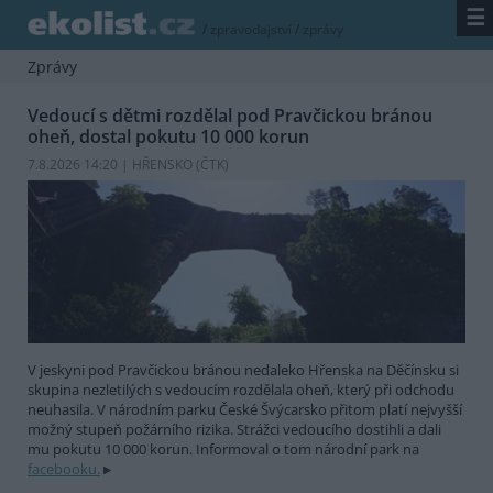
☰
/
zpravodajství
/
zprávy
Zprávy
Vedoucí s dětmi rozdělal pod Pravčickou bránou
oheň, dostal pokutu 10 000 korun
7.8.2026 14:20 | HŘENSKO (
ČTK
)
V jeskyni pod Pravčickou bránou nedaleko Hřenska na Děčínsku si
skupina nezletilých s vedoucím rozdělala oheň, který při odchodu
neuhasila. V národním parku České Švýcarsko přitom platí nejvyšší
možný stupeň požárního rizika. Strážci vedoucího dostihli a dali
mu pokutu 10 000 korun. Informoval o tom národní park na
facebooku.