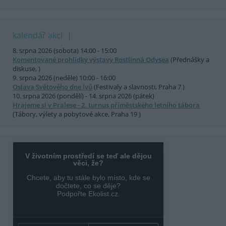
kalendář akcí
8. srpna 2026 (sobota) 14:00 - 15:00
Komentované prohlídky výstavy Rostlinná Odysea
(Přednášky a
diskuse, )
9. srpna 2026 (neděle) 10:00 - 16:00
Oslava Světového dne lvů
(Festivaly a slavnosti, Praha 7 )
10. srpna 2026 (pondělí) - 14. srpna 2026 (pátek)
Hrajeme si v Pralese - 2. turnus příměstského letního tábora
(Tábory, výlety a pobytové akce, Praha 19 )