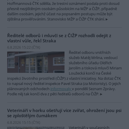
Hoffmannová ČTK sdělila, že trestní oznámení podala proti dosud
přesně nezjištěným osobám působícím na MŽP a ČIŽP, případně
dalším osobám, jejichž účast na popsaném postupu může být
zjištěna prověřováním. Stanovisko MŽP a ČIŽP ČTK shání.
Ředitelé odborů i mluvčí se z ČIŽP rozhodli odejít z
vlastní vůle, řekl Straka
6.8.2026 15:22 (
ČTK
)
Ředitel odboru vnitřních
služeb Matěj Mrlina, vedoucí
služebního úřadu Oldřich
Jarolím a tisková mluvčí Miriam
Loužecká končí na České
inspekci životního prostředí (ČIŽP) z vlastní iniciativy. Na dotaz ČTK
to napsal nový ředitel inspekce Pavel Straka (za Motoristy). O jejich
plánovaných odchodech
informovaly
v pondělí Seznam Zprávy.
Podle něj tak končí dva z pěti ředitelů odborů na ČIŽP.
Veterináři v horku ošetřují více zvířat, ohrožení jsou psi
se zploštělým čumákem
6.8.2026 15:15 (
ČTK
)
Veterináři v současných