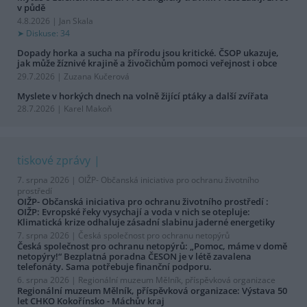
v půdě
4.8.2026 | Jan Skala
Diskuse: 34
Dopady horka a sucha na přírodu jsou kritické. ČSOP ukazuje,
jak může žíznivé krajině a živočichům pomoci veřejnost i obce
29.7.2026 | Zuzana Kučerová
Myslete v horkých dnech na volně žijící ptáky a další zvířata
28.7.2026 | Karel Makoň
tiskové zprávy
7. srpna 2026 |
OIŽP- Občanská iniciativa pro ochranu životního
prostředí
OIŽP- Občanská iniciativa pro ochranu životního prostředí :
OIŽP: Evropské řeky vysychají a voda v nich se otepluje:
Klimatická krize odhaluje zásadní slabinu jaderné energetiky
7. srpna 2026 |
Česká společnost pro ochranu netopýrů
Česká společnost pro ochranu netopýrů: „Pomoc, máme v domě
netopýry!“ Bezplatná poradna ČESON je v létě zavalena
telefonáty. Sama potřebuje finanční podporu.
6. srpna 2026 |
Regionální muzeum Mělník, příspěvková organizace
Regionální muzeum Mělník, příspěvková organizace: Výstava 50
let CHKO Kokořínsko - Máchův kraj