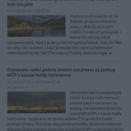
létě obvyklé
6.8.2026 20:48 | VÍR (
ČTK
)
Hladina vodní nádrže Vír na
Žďársku je oproti běžnému
stavu v létě níž asi o osm
metrů. Z vody už vystoupaly i
kamenné obruby kdysi
zatopené cesty. Nádrž je ale pořád schopná přidávat vodu do řeky
Svratky i do vodáren, i když je letošní léto oproti předchozím
mimořádně horké, řekl ČTK vedoucí hrázný Antonín Hájek.
Ostravská radní podala trestní oznámení za postup
MŽP v kauze haldy Heřmanice
6.8.2026 17:50 | OSTRAVA (
ČTK
)
Diskuse: 4
Ostravská radní a poslankyně
Pirátů Andrea Hoffmannová
podala trestní oznámení za
postup ministerstva životního
prostředí (MŽP) v kauze haldy
Heřmanice. Vyplývá to ze zprávy, kterou ČTK poskytla Česká
pirátská strana. Požaduje, aby policie prověřila okolnosti odebrání
případu České inspekci životního prostředí (ČIŽP) a zastavení řízení.