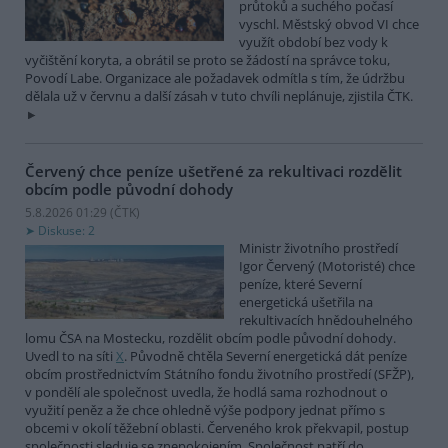
průtoků a suchého počasí
vyschl. Městský obvod VI chce
využít období bez vody k
vyčištění koryta, a obrátil se proto se žádostí na správce toku,
Povodí Labe. Organizace ale požadavek odmítla s tím, že údržbu
dělala už v červnu a další zásah v tuto chvíli neplánuje, zjistila ČTK.
Červený chce peníze ušetřené za rekultivaci rozdělit
obcím podle původní dohody
5.8.2026 01:29 (
ČTK
)
Diskuse: 2
Ministr životního prostředí
Igor Červený (Motoristé) chce
peníze, které Severní
energetická ušetřila na
rekultivacích hnědouhelného
lomu ČSA na Mostecku, rozdělit obcím podle původní dohody.
Uvedl to na síti
X
. Původně chtěla Severní energetická dát peníze
obcím prostřednictvím Státního fondu životního prostředí (SFŽP),
v pondělí ale společnost uvedla, že hodlá sama rozhodnout o
využití peněz a že chce ohledně výše podpory jednat přímo s
obcemi v okolí těžební oblasti. Červeného krok překvapil, postup
společnosti sleduje se znepokojením. Společnost patří do