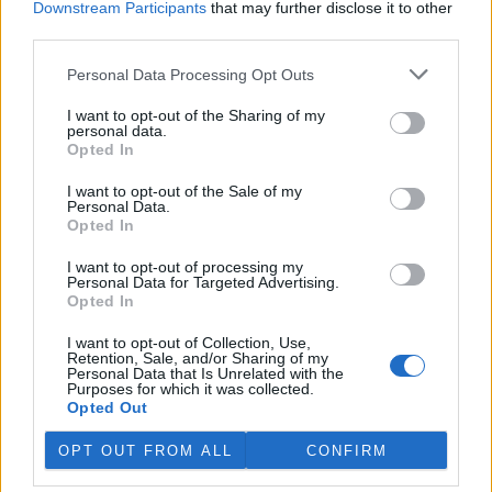
Downstream Participants
that may further disclose it to other
third parties.
Island vyhostí aktivisty bojující proti lovu velryb,
pronásledovali velrybáře
Personal Data Processing Opt Outs
5.8.2026 19:54 (
ČTK
)
I want to opt-out of the Sharing of my
Islandské úřady nařídily
personal data.
vyhoštění 21 aktivistů
Opted In
bojujících proti lovu velryb
poté, co minulý týden
I want to opt-out of the Sale of my
pobřežní stráž s policií zabavily
Personal Data.
jejich loď, která pronásledovala velrybářské plavidlo. Pasažéři lodi
Opted In
patřící nadaci kanadsko-amerického ekologického aktivisty Paula
Watsona jsou od té doby zadržováni v Reykjavíku. Sám Watson na
I want to opt-out of processing my
palubě nebyl. Píše o tom agentura AFP s odvoláním na islandskou
Personal Data for Targeted Advertising.
policii.
Opted In
I want to opt-out of Collection, Use,
Záchranná stanice v Praze přijímá kvůli vedrům více
Retention, Sale, and/or Sharing of my
Personal Data that Is Unrelated with the
volně žijících zvířat
Purposes for which it was collected.
5.8.2026 17:40 | PRAHA (
ČTK
)
Opted Out
Kvůli vysokým letním
teplotám pracovníci pražské
OPT OUT FROM ALL
CONFIRM
záchranné stanice pro volně
žijící živočichy přijímají více