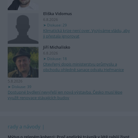
Eliška Vidomus
6.8.2026
Diskuse: 29
Klimatická krize není over. Vyzýváme vládu, aby
ji přestala ignorovat
Jiří Michalisko
6.8.2026
Diskuse: 18
Otevřený dopis ministerstvu průmyslu a
obchodu ohledně sanace odvalu Heřmanice
5.8.2026
Diskuse: 39
Dostupné bydlení nevyřeší jen nová výstavba. Česko musí lépe
využít renovace stávajících budov
rady a návody
Mýtus o zeleném koberci: Proč anglický trávník v létě zabíjí život