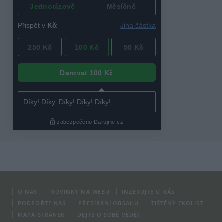
O NÁS
NOVINKY NA WEBU
INZERUJTE U NÁS
PODPOŘTE NÁS
PŘEBÍRÁNÍ OBSAHU
TIŠTĚNÝ EKOLIST
MAPA STRÁNEK
DEJTE O SOBĚ VĚDĚT