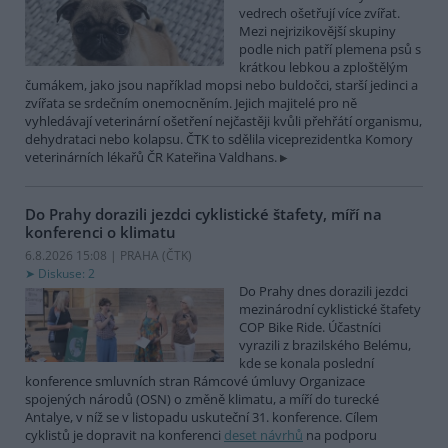
vedrech ošetřují více zvířat.
Mezi nejrizikovější skupiny
podle nich patří plemena psů s
krátkou lebkou a zploštělým
čumákem, jako jsou například mopsi nebo buldočci, starší jedinci a
zvířata se srdečním onemocněním. Jejich majitelé pro ně
vyhledávají veterinární ošetření nejčastěji kvůli přehřátí organismu,
dehydrataci nebo kolapsu. ČTK to sdělila viceprezidentka Komory
veterinárních lékařů ČR Kateřina Valdhans.
Do Prahy dorazili jezdci cyklistické štafety, míří na
konferenci o klimatu
6.8.2026 15:08 | PRAHA (
ČTK
)
Diskuse: 2
Do Prahy dnes dorazili jezdci
mezinárodní cyklistické štafety
COP Bike Ride. Účastníci
vyrazili z brazilského Belému,
kde se konala poslední
konference smluvních stran Rámcové úmluvy Organizace
spojených národů (OSN) o změně klimatu, a míří do turecké
Antalye, v níž se v listopadu uskuteční 31. konference. Cílem
cyklistů je dopravit na konferenci
deset návrhů
na podporu