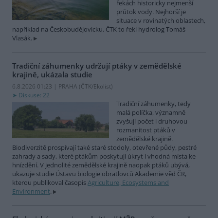
řekách historicky nejmenší
průtok vody. Nejhorší je
situace v rovinatých oblastech,
například na Českobudějovicku. ČTK to řekl hydrolog Tomáš
Vlasák.
Tradiční záhumenky udržují ptáky v zemědělské
krajině, ukázala studie
6.8.2026 01:23 | PRAHA (
ČTK/Ekolist
)
Diskuse: 22
Tradiční záhumenky, tedy
malá políčka, významně
zvyšují počet i druhovou
rozmanitost ptáků v
zemědělské krajině.
Biodiverzitě prospívají také staré stodoly, otevřené půdy, pestré
zahrady a sady, které ptákům poskytují úkryt i vhodná místa ke
hnízdění. V jednolité zemědělské krajině naopak ptáků ubývá,
ukazuje studie Ústavu biologie obratlovců Akademie věd ČR,
kterou publikoval časopis
Agriculture, Ecosystems and
Environment
.