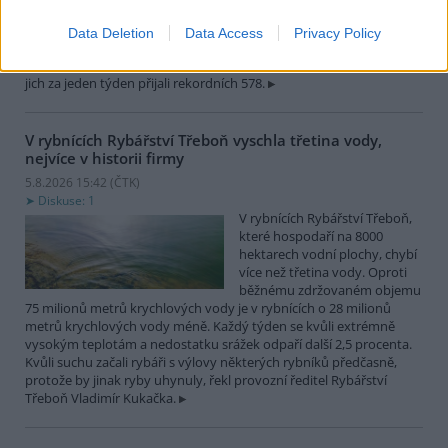
zvířat, nejčastěji
dehydratovaná a vysílená mláďata ptáků nebo veverek. ČTK to
Data Deletion
Data Access
Privacy Policy
sdělila mluvčí stanice Petra Fišerová. Během současné vlny veder
stanice denně ošetří desítky živočichů, při první letošní vlně horka
jich za jeden týden přijali rekordních 578.
V rybnících Rybářství Třeboň vyschla třetina vody,
nejvíce v historii firmy
5.8.2026 15:42 (
ČTK
)
Diskuse: 1
V rybnících Rybářství Třeboň,
které hospodaří na 8000
hektarech vodní plochy, chybí
více než třetina vody. Oproti
běžnému zdržovaném objemu
75 milionů metrů krychlových vody je v rybnících o 28 milionů
metrů krychlových vody méně. Každý týden se kvůli extrémně
vysokým teplotám a nedostatku srážek odpaří další 2,5 procenta.
Kvůli suchu začali rybáři s výlovy některých rybníků předčasně,
protože by jinak ryby uhynuly, řekl provozní ředitel Rybářství
Třeboň Vladimír Kukačka.