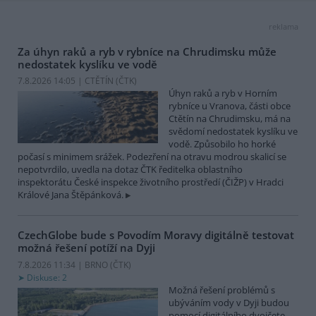
reklama
Za úhyn raků a ryb v rybníce na Chrudimsku může
nedostatek kyslíku ve vodě
7.8.2026 14:05 | CTĚTÍN (
ČTK
)
Úhyn raků a ryb v Horním
rybníce u Vranova, části obce
Ctětín na Chrudimsku, má na
svědomí nedostatek kyslíku ve
vodě. Způsobilo ho horké
počasí s minimem srážek. Podezření na otravu modrou skalicí se
nepotvrdilo, uvedla na dotaz ČTK ředitelka oblastního
inspektorátu České inspekce životního prostředí (ČIŽP) v Hradci
Králové Jana Štěpánková.
CzechGlobe bude s Povodím Moravy digitálně testovat
možná řešení potíží na Dyji
7.8.2026 11:34 | BRNO (
ČTK
)
Diskuse: 2
Možná řešení problémů s
ubýváním vody v Dyji budou
pomocí digitálního dvojčete