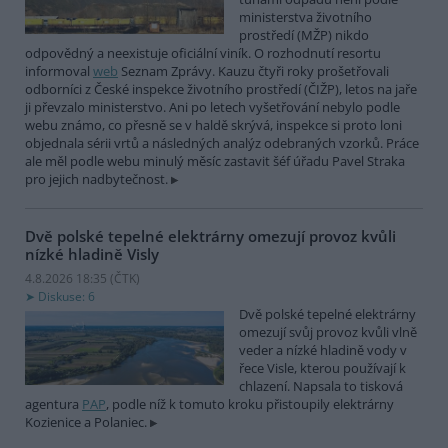
ministerstva životního
prostředí (MŽP) nikdo
odpovědný a neexistuje oficiální viník. O rozhodnutí resortu
informoval
web
Seznam Zprávy. Kauzu čtyři roky prošetřovali
odborníci z České inspekce životního prostředí (ČIŽP), letos na jaře
ji převzalo ministerstvo. Ani po letech vyšetřování nebylo podle
webu známo, co přesně se v haldě skrývá, inspekce si proto loni
objednala sérii vrtů a následných analýz odebraných vzorků. Práce
ale měl podle webu minulý měsíc zastavit šéf úřadu Pavel Straka
pro jejich nadbytečnost.
Dvě polské tepelné elektrárny omezují provoz kvůli
nízké hladině Visly
4.8.2026 18:35 (
ČTK
)
Diskuse: 6
Dvě polské tepelné elektrárny
omezují svůj provoz kvůli vlně
veder a nízké hladině vody v
řece Visle, kterou používají k
chlazení. Napsala to tisková
agentura
PAP
, podle níž k tomuto kroku přistoupily elektrárny
Kozienice a Polaniec.