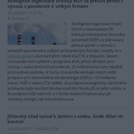
Ekologické organizace kritizují MŽP za přesun peněz z
výnosů z povolenek k velkým firmám
6.8.2026 01:17 (
ČTK
)
Diskuse: 9
Ekologické organizace Hnutí
DUHA a Greenpeace ČR
kritizují ministerstvo životního
prostředí (MŽP) za plánovaný
přesun peněz z výnosů z
emisních povolenek k velkým průmyslovým firmám. Uvedly to v
tiskové zprávě
a komentářích, které má ČTK k dispozici. Resort
chce podle nich vyčlenit z programu EUA, jehož zdrojem jsou
výnosy z aukcí emisních povolenek, 25 miliard korun pro největší
průmyslové podniky. K tomu chce podle ekologů resort snížit
podporu pro obnovitelné zdroje energie (OZE) o 15,5 miliardy
korun. MŽP v reakci ČTK sdělilo, že podpora energeticky náročného
průmyslu byla součástí Modernizačního fondu již od jeho vzniku, a
že podpora OZE nekončí, a z fondu budou financovány jak
výrobny energie, tak infrastruktura.
Jihlavský úřad vyzval k šetření s vodou, bude dělat víc
kontrol
6.8.2026 00:51 | JIHLAVA (
ČTK
)