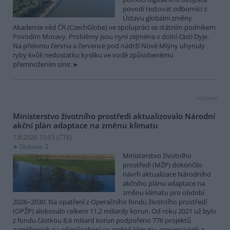
povodí testovat odborníci z
Ústavu globální změny
Akademie věd ČR (CzechGlobe) ve spolupráci se státním podnikem
Povodím Moravy. Problémy jsou nyní zejména v dolní části Dyje.
Na přelomu června a července pod nádrží Nové Mlýny uhynuly
ryby kvůli nedostatku kyslíku ve vodě způsobenému
přemnožením sinic.
reklama
Ministerstvo životního prostředí aktualizovalo Národní
akční plán adaptace na změnu klimatu
7.8.2026 10:53 (
ČTK
)
Diskuse: 2
Ministerstvo životního
prostředí (MŽP) dokončilo
návrh aktualizace Národního
akčního plánu adaptace na
změnu klimatu pro období
2026–2030. Na opatření z Operačního fondu životního prostředí
(OPŽP) alokovalo celkem 11,2 miliardy korun. Od roku 2021 už bylo
z fondu částkou 8,6 miliard korun podpořeno 776 projektů
zaměřených na přizpůsobení se změně klimatu, prevenci rizik a