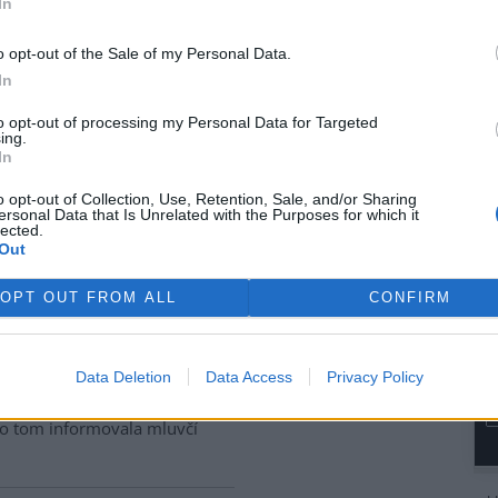
dně nízká hladina Dunaje
In
mila plavbu velkých výletních
po maďarském úseku řeky,
o opt-out of the Sale of my Personal Data.
a agentura DPA. Některé lodě
In
y již dříve v samé Budapešti,
omárom, ležícím naproti
to opt-out of processing my Personal Data for Targeted
ing.
In
o opt-out of Collection, Use, Retention, Sale, and/or Sharing
běr vody z řek a potoků na
ersonal Data that Is Unrelated with the Purposes for which it
lected.
Out
onice kvůli suchu zakázaly
OPT OUT FROM ALL
CONFIRM
 povrchových vod z vodních
 Zákaz platí od soboty 8.
. Opatření, které vydal
Data Deletion
Data Access
Privacy Policy
rávní úřad, platí mimo jiné na
í hřišť, mytí automobilů,
 o tom informovala mluvčí