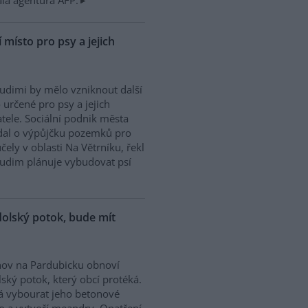
la agentura AFP.
místo pro psy a jejich
udimi by mělo vzniknout další
 určené pro psy a jejich
tele. Sociální podnik města
dal o výpůjčku pozemků pro
účely v oblasti Na Větrníku, řekl
rudim plánuje vybudovat psí
olský potok, bude mít
ov na Pardubicku obnoví
ský potok, který obcí protéká.
 vybourat jeho betonové