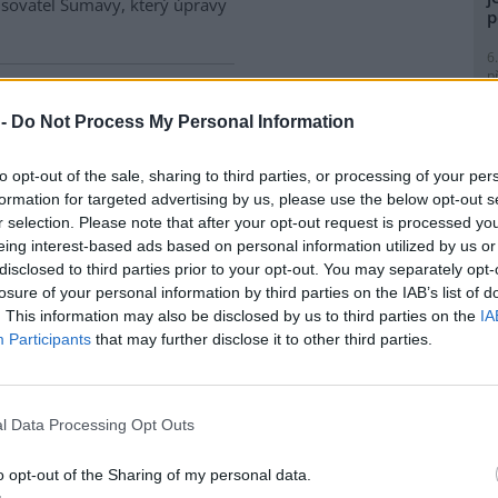
isovatel Šumavy, který úpravy
p
6
p
, pomáhají tím ale oceánům,
R
p
 -
Do Not Process My Personal Information
l
ci tygří patří k nejméně
to opt-out of the sale, sharing to third parties, or processing of your per
avým predátorům v živočišné
formation for targeted advertising by us, please use the below opt-out s
Jejich jídelníček zahrnuje
r selection. Please note that after your opt-out request is processed y
ky druhů mořských i
eing interest-based ads based on personal information utilized by us or
1
zemských zvířat, ale také
disclosed to third parties prior to your opt-out. You may separately opt-
P
trační značky až po televizory
losure of your personal information by third parties on the IAB’s list of
)
e odborníků hrají důležitou
. This information may also be disclosed by us to third parties on the
IA
 ekosystému. Napsala o tom
1
Participants
that may further disclose it to other third parties.
L
P
1
lodí na budapešťském úseku
l Data Processing Opt Outs
L
)
use: 1
o opt-out of the Sharing of my personal data.