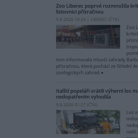
Zoo Liberec poprvé rozmnožila kri
listovnici přízračnou
9.8.2026 10:24 | LIBEREC (
ČTK
)
Zoo L
kriti
přízr
tropi
poměr
tom informovala mluvčí zahrady Barbar
přízračnou, která pochází ze Střední A
zoologických zahrad.
Italští popeláři vrátili výherní los m
nedopatřením vyhodila
9.8.2026 01:27 (
ČTK
)
Los v
milio
nedop
našli 