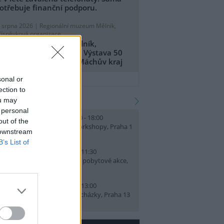
otřebuje finanční podporu.
. srpna 2026 |
Regionální muzeum Mělník,
říspěvková organizace
egionální muzeum Mělník,
říspěvková organizace: Výstava 50
et CHKO Kokořínsko - Máchův kraj
přidat tiskovou zprávu
sonal or
ection to
kalendář akcí
ou may
 personal
0. srpna 2026 (pondělí) 16:00 - 18:00
out of the
řírodní repelent
(Dílny a workshopy, Praha 1
 downstream
B’s List of
1. srpna 2026 (úterý) 09:30 - 11:30
etní herna
(Tábory, výlety a pobytové akce,
raha 10 )
1. srpna 2026 (úterý) 10:00 - 13:00
etní vycházky
(Exkurze a vycházky, Praha 13