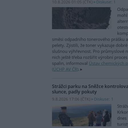
10.8.2026 01:05 (
ČTK
)
Diskuse: 1
Odpad
mohl 
alter
otest
kompe
směsi odpadního tonerového prášku a č
pelety. Zjistili, že toner vykazuje dobr
slušnou výhřevnost. Pro průmyslové na
nich ještě třeba rozšířit výrobní proce
spalin, informoval
Ústav chemických 
(ÚCHP AV ČR)
.
Strážci parku na Sněžce kontrolov
slunce, padly pokuty
9.8.2026 17:06 (
ČTK
)
Diskuse: 1
Stráž
Krko
dnes 
turist