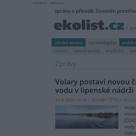
reklama
reklama
zprávy o přírodě, životním prostřed
/
zp
titulní strana
zpravodajství
public
zprávy
tiskové zprávy
co píší jiní
spe
Zprávy
Volary postaví novou či
vodu v lipenské nádrži
10.8.2026 02:14 | VOLARY (
ČTK
)
Diskus
Volar
novou
(ČOV)
vody 
čistí