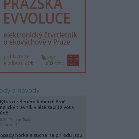
rady a návody
ýtus o zeleném koberci: Proč
nglický trávník v létě zabíjí život v
ůdě
.8.2026 | Jan Skala
Diskuse: 34
opady horka a sucha na přírodu jsou