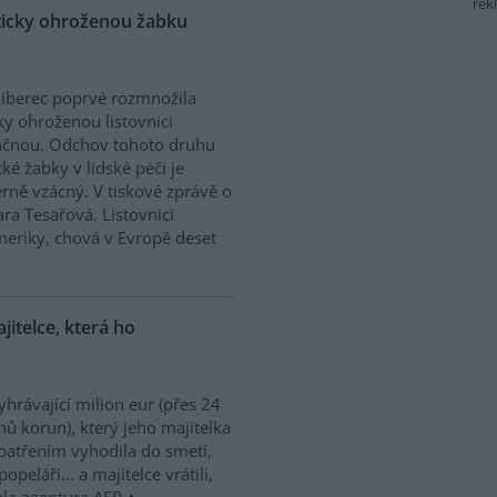
rek
ticky ohroženou žabku
iberec poprvé rozmnožila
cky ohroženou listovnici
ačnou. Odchov tohoto druhu
cké žabky v lidské péči je
ně vzácný. V tiskové zprávě o
a Tesařová. Listovnici
meriky, chová v Evropě deset
ajitelce, která ho
yhrávající milion eur (přes 24
nů korun), který jeho majitelka
atřením vyhodila do smetí,
popeláři... a majitelce vrátili,