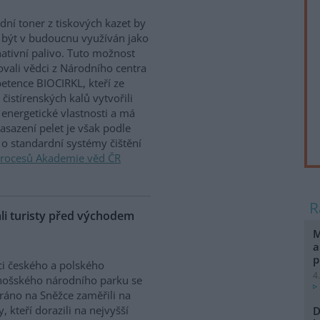
ní toner z tiskových kazet by
být v budoucnu využíván jako
nativní palivo. Tuto možnost
ovali vědci z Národního centra
tence BIOCIRKL, kteří ze
istírenských kalů vytvořili
é energetické vlastnosti a má
sazení pelet je však podle
s o standardní systémy čištění
procesů Akademie věd ČR
ali turisty před východem
M
a
p
ci českého a polského
4
nošského národního parku se
ráno na Sněžce zaměřili na
y, kteří dorazili na nejvyšší
D