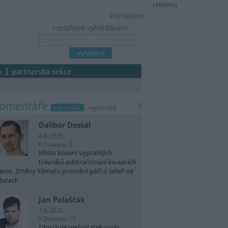
reklama
Přihlášení
rozšířené vyhledávání
a
partnerská sekce
komentáře
nejnovější
nejčtenější
Dalibor Dostál
8.8.2026
Diskuse: 2
Místo kosení vyprahlých
trávníků odstraňování invazních
evin. Změny klimatu promění péči o zeleň ve
ěstech
Jan Palaščák
7.8.2026
Diskuse: 19
Ohrožuje nedostatek vody