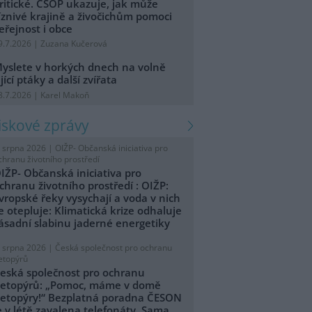
ritické. ČSOP ukazuje, jak může
íznivé krajině a živočichům pomoci
eřejnost i obce
9.7.2026 | Zuzana Kučerová
yslete v horkých dnech na volně
ijící ptáky a další zvířata
8.7.2026 | Karel Makoň
tiskové zprávy
. srpna 2026 |
OIŽP- Občanská iniciativa pro
chranu životního prostředí
IŽP- Občanská iniciativa pro
chranu životního prostředí : OIŽP:
vropské řeky vysychají a voda v nich
e otepluje: Klimatická krize odhaluje
ásadní slabinu jaderné energetiky
. srpna 2026 |
Česká společnost pro ochranu
etopýrů
eská společnost pro ochranu
etopýrů: „Pomoc, máme v domě
etopýry!“ Bezplatná poradna ČESON
e v létě zavalena telefonáty. Sama