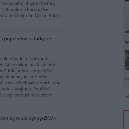
nt celkového objemu fosforu.
u 100 milionů korun, dvě
ČTK to řekl hejtman Martin Kuba
, zpopelněné ostatky se
ig
 Most bude mít přírodní
biště. Vznikne na Kostelním
ově, kde budou zpopelněné
ky ukládány ke kořenům
sa
ů v rozložitelných urnách, aby
uladu s krajinou. Součástí
 cesty vedoucí mezi zelení.
re
kazet by mohl být využíván