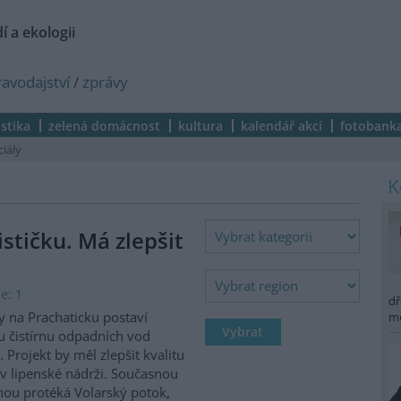
í a ekologii
ravodajství
/
zprávy
istika
zelená domácnost
kultura
kalendář akcí
fotobank
ciály
stičku. Má zlepšit
e: 1
dř
y na Prachaticku postaví
m
 čistírnu odpadních vod
. Projekt by měl zlepšit kvalitu
v lipenské nádrži. Současnou
rnou protéká Volarský potok,