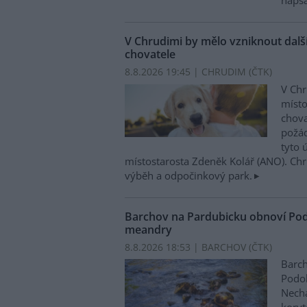
napsa
V Chrudimi by mělo vzniknout další 
chovatele
8.8.2026 19:45 | CHRUDIM (
ČTK
)
V Chr
místo
chova
požá
tyto 
místostarosta Zdeněk Kolář (ANO). Ch
výběh a odpočinkový park.
Barchov na Pardubicku obnoví Pod
meandry
8.8.2026 18:53 | BARCHOV (
ČTK
)
Barch
Podol
Nechá