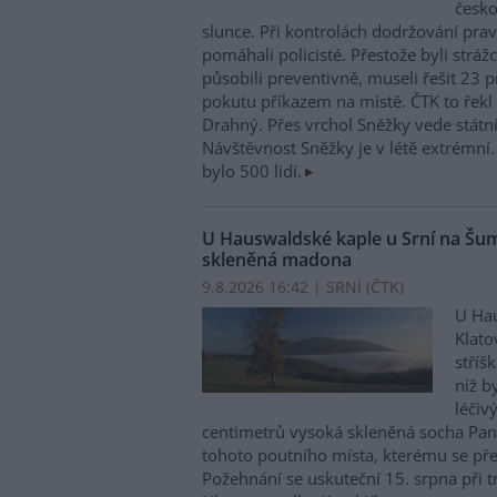
česko
slunce. Při kontrolách dodržování prav
pomáhali policisté. Přestože byli stráž
působili preventivně, museli řešit 23 př
pokutu příkazem na místě. ČTK to řek
Drahný. Přes vrchol Sněžky vede státn
Návštěvnost Sněžky je v létě extrémní
bylo 500 lidí.
U Hauswaldské kaple u Srní na Šum
skleněná madona
9.8.2026 16:42 | SRNÍ (
ČTK
)
U Hau
Klato
stříš
níž b
léčiv
centimetrů vysoká skleněná socha Pan
tohoto poutního místa, kterému se př
Požehnání se uskuteční 15. srpna při t