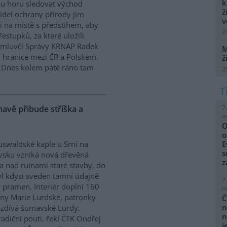
k
u horu sledovat východ
ž
idel ochrany přírody jim
v
ci na místě s předstihem, aby
2
estupků, za které uložili
l mluvčí Správy KRNAP Radek
M
í hranice mezi ČR a Polskem.
ž
. Dnes kolem páté ráno tam
2
avě přibude stříška a
7
o
O
o
E
swaldské kaple u Srní na
s
vsku vzniká nová dřevěná
z
ka nad ruinami staré stavby, do
yl kdysi sveden tamní údajně
7
ý pramen. Interiér doplní 160
n
ny Marie Lurdské, patronky
Č
n
ezdívá šumavské Lurdy.
n
radiční pouti, řekl ČTK Ondřej
j