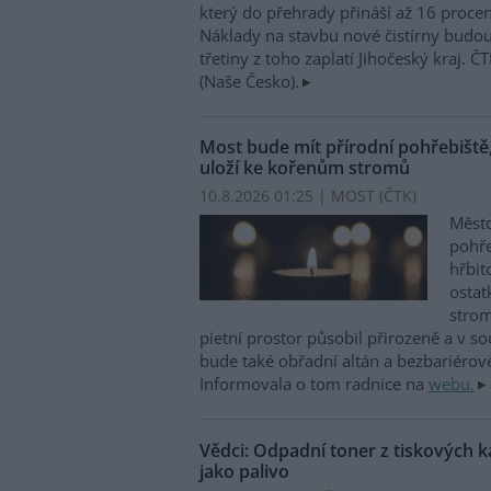
který do přehrady přináší až 16 proce
Náklady na stavbu nové čistírny budo
třetiny z toho zaplatí Jihočeský kraj. 
(Naše Česko).
Most bude mít přírodní pohřebiště
uloží ke kořenům stromů
10.8.2026 01:25 | MOST (
ČTK
)
Město
pohře
hřbit
ostat
strom
pietní prostor působil přirozeně a v so
bude také obřadní altán a bezbariérové
Informovala o tom radnice na
webu.
Vědci: Odpadní toner z tiskových 
jako palivo