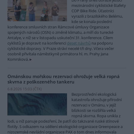
Do Prahy dnes dorazili jezdci
mezinárodní cyklistické štafety
COP Bike Ride. Účastníci
vyrazili z brazilského Belému,
kde se konala poslední
konference smluvních stran Rámcové úmluvy Organizace
spojených národů (OSN) o změně klimatu, a míří do turecké
Antalye, v níž se v listopadu uskuteční 31. konference. Cílem
cyklistů je dopravit na konferenci
deset návrhů
na podporu
cyklistické dopravy. V Praze stráví necelé tři dny. Včera večer
osobně přivítala náměstkyně primátora hl. m. Prahy Jana
Komrsková.
Ománskou mořskou rezervaci ohrožuje velká ropná
skvrna z poškozeného tankeru
6.8.2026 15:03 (
ČTK
)
Bezprostřední ekologická
katastrofa ohrožuje přírodní
rezervaci v Ománu, v jejíž
blízkosti se rozšířila velká
ropná skvrna. Ropa unikla z
lodi, u níž panuje podezření, že patří do takzvané ruské stínové
flotily. S odkazem na sdělení ekologické organizace Greenpeace a
nizozemské nevládní organizace PAX o tom dnes informovala