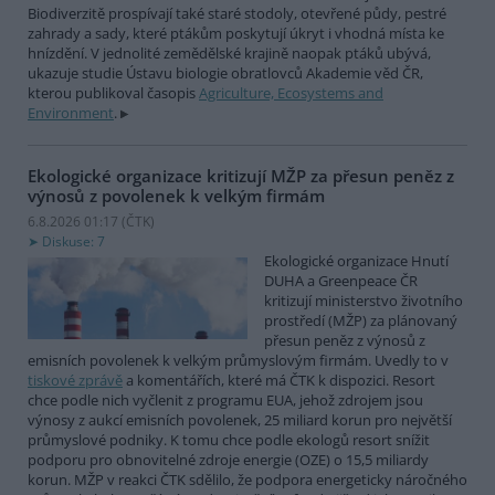
Biodiverzitě prospívají také staré stodoly, otevřené půdy, pestré
zahrady a sady, které ptákům poskytují úkryt i vhodná místa ke
hnízdění. V jednolité zemědělské krajině naopak ptáků ubývá,
ukazuje studie Ústavu biologie obratlovců Akademie věd ČR,
kterou publikoval časopis
Agriculture, Ecosystems and
Environment
.
Ekologické organizace kritizují MŽP za přesun peněz z
výnosů z povolenek k velkým firmám
6.8.2026 01:17 (
ČTK
)
Diskuse: 7
Ekologické organizace Hnutí
DUHA a Greenpeace ČR
kritizují ministerstvo životního
prostředí (MŽP) za plánovaný
přesun peněz z výnosů z
emisních povolenek k velkým průmyslovým firmám. Uvedly to v
tiskové zprávě
a komentářích, které má ČTK k dispozici. Resort
chce podle nich vyčlenit z programu EUA, jehož zdrojem jsou
výnosy z aukcí emisních povolenek, 25 miliard korun pro největší
průmyslové podniky. K tomu chce podle ekologů resort snížit
podporu pro obnovitelné zdroje energie (OZE) o 15,5 miliardy
korun. MŽP v reakci ČTK sdělilo, že podpora energeticky náročného