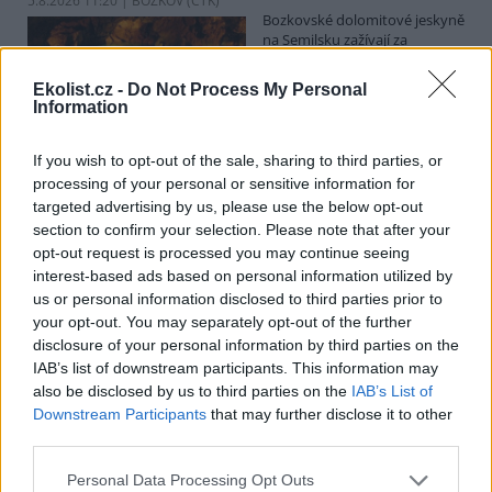
5.8.2026 11:20 | BOZKOV (
ČTK
)
Bozkovské dolomitové jeskyně
na Semilsku zažívají za
současných tropických teplot
nečekaný nápor. Jde sice o
Ekolist.cz -
Do Not Process My Personal
jedno z nejchladnějších míst v
Information
Libereckém kraji, které má stálou teplotu mezi 7,5 až devíti stupni
Celsia, přesto v minulosti podle vedoucího Bozkovských jeskyní
Dušana Milky k nim lidé přicházeli spíše v době, když bylo nevlídno.
If you wish to opt-out of the sale, sharing to third parties, or
processing of your personal or sensitive information for
targeted advertising by us, please use the below opt-out
section to confirm your selection. Please note that after your
V pěti zemích Amazonie zatkli stovky lidí kvůli
opt-out request is processed you may continue seeing
environmentální kriminalitě
interest-based ads based on personal information utilized by
5.8.2026 10:34 | BOGOTÁ (
ČTK
)
us or personal information disclosed to third parties prior to
Policisté v pěti zemích ležících
your opt-out. You may separately opt-out of the further
v Amazonii pozatýkali stovky
lidí a zabavili dřevo, minerály i
disclosure of your personal information by third parties on the
zvířata v hodnotě přes 280
IAB’s list of downstream participants. This information may
milionů dolarů (kolem 5,9
also be disclosed by us to third parties on the
IAB’s List of
miliard korun) při jednom z největších koordinovaných zásahů
Downstream Participants
that may further disclose it to other
proti environmentální kriminalitě v největším deštném pralese
third parties.
světa. Napsala to agentura AP, podle níž se do operace nazvané
Zelený štít 2026 zapojily Bolívie, Brazílie, Kolumbie, Ekvádor a Peru.
Personal Data Processing Opt Outs