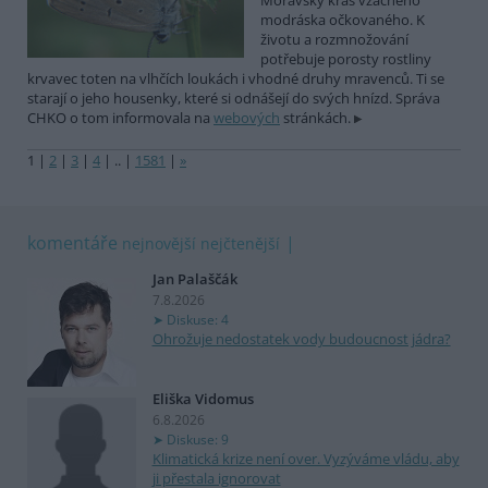
Moravský kras vzácného
modráska očkovaného. K
životu a rozmnožování
potřebuje porosty rostliny
krvavec toten na vlhčích loukách i vhodné druhy mravenců. Ti se
starají o jeho housenky, které si odnášejí do svých hnízd. Správa
CHKO o tom informovala na
webových
stránkách.
1
|
2
|
3
|
4
|
..
|
1581
|
»
komentáře
nejnovější
nejčtenější
Jan Palaščák
7.8.2026
Diskuse: 4
Ohrožuje nedostatek vody budoucnost jádra?
Eliška Vidomus
6.8.2026
Diskuse: 9
Klimatická krize není over. Vyzýváme vládu, aby
ji přestala ignorovat