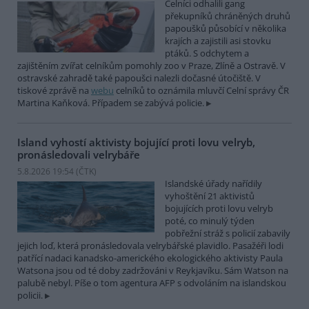
Celníci odhalili gang
překupníků chráněných druhů
papoušků působící v několika
krajích a zajistili asi stovku
ptáků. S odchytem a
zajištěním zvířat celníkům pomohly zoo v Praze, Zlíně a Ostravě. V
ostravské zahradě také papoušci nalezli dočasné útočiště. V
tiskové zprávě na
webu
celníků to oznámila mluvčí Celní správy ČR
Martina Kaňková. Případem se zabývá policie.
Island vyhostí aktivisty bojující proti lovu velryb,
pronásledovali velrybáře
5.8.2026 19:54 (
ČTK
)
Islandské úřady nařídily
vyhoštění 21 aktivistů
bojujících proti lovu velryb
poté, co minulý týden
pobřežní stráž s policií zabavily
jejich loď, která pronásledovala velrybářské plavidlo. Pasažéři lodi
patřící nadaci kanadsko-amerického ekologického aktivisty Paula
Watsona jsou od té doby zadržováni v Reykjavíku. Sám Watson na
palubě nebyl. Píše o tom agentura AFP s odvoláním na islandskou
policii.