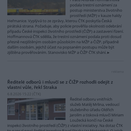
podala trestní oznámení za
postup ministerstva životního
prostředí (MŽP) v kauze haldy
Heřmanice. Vyplývá to ze zprávy, kterou ČTK poskytla Česká
pirátská strana. Požaduje, aby policie prověřila okolnosti odebrání
případu České inspekci životního prostředí (ČIŽP) a zastavení řízení.
Hoffmannová ČTK sdělila, že trestní oznámení podala proti dosud
přesně nezjištěným osobám působícím na MŽP a ČIŽP, případně
dalším osobám, jejichž účast na popsaném postupu může být
zjištěna prověřováním. Stanovisko MŽP a ČIŽP ČTK shání.
reklama
Ředitelé odborů i mluvčí se z ČIŽP rozhodli odejít z
vlastní vůle, řekl Straka
6.8.2026 15:22 (
ČTK
)
Ředitel odboru vnitřních
služeb Matěj Mrlina, vedoucí
služebního úřadu Oldřich
Jarolím a tisková mluvčí Miriam
Loužecká končí na České
inspekci životního prostředí (ČIŽP) z vlastní iniciativy. Na dotaz ČTK
to napsal nový ředitel inspekce Pavel Straka (za Motoristy). O jejich