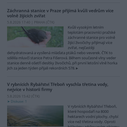
Záchranná stanice v Praze přijímá kvůli vedrům více
volně žijících zvířat
5.8.2026 17:40 | PRAHA (
ČTK
)
Kvůli vysokým letním
teplotám pracovníci pražské
záchranné stanice pro volně
žijící živočichy přijímají více
zvířat, nejčastěji
dehydratovaná a vysílená mláďata ptáků nebo veverek. ČTK to
sdělila mluvčí stanice Petra Fišerová. Během současné vlny veder
stanice denně ošetří desítky živočichů, při první letošní vlně horka
jich za jeden týden přijali rekordních 578.
V rybnících Rybářství Třeboň vyschla třetina vody,
nejvíce v historii firmy
5.8.2026 15:42 (
ČTK
)
Diskuse: 1
V rybnících Rybářství Třeboň,
které hospodaří na 8000
hektarech vodní plochy, chybí
více než třetina vody. Oproti
běžnému zdržovaném objemu