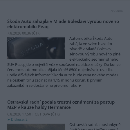
reklama
Škoda Auto zahájila v Mladé Boleslavi výrobu nového
elektromobilu Peaq
7.8.2026 00:36 (
ČTK
)
Automobilka Škoda Auto
zahájila ve svém hlavním
závodě v Mladé Boleslavi
sériovou výrobu nového plně
elektrického sedmimístného
SUV Peaq. Jde o největší vůz v současné nabídce značky. Do konce
července automobilka přijala téměř 8500 objednávek, uvedla.
Podle dřívějších informací Škoda Auto bude cena nového modelu
na českém trhu začínat na 1,15 milionu korun, k prvním
zákazníkům se dostane na přelomu roku.
Ostravská radní podala trestní oznámení za postup
MŽP v kauze haldy Heřmanice
6.8.2026 17:50 | OSTRAVA (
ČTK
)
Diskuse: 2
Ostravská radní a poslankyně
Pirátů Andrea Hoffmannová