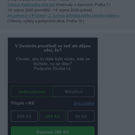
Oslava Světového dne lvů
(Festivaly a slavnosti, Praha 7 )
10. srpna 2026 (pondělí) - 14. srpna 2026 (pátek)
Hrajeme si v Pralese - 2. turnus příměstského letního tábora
(Tábory, výlety a pobytové akce, Praha 19 )