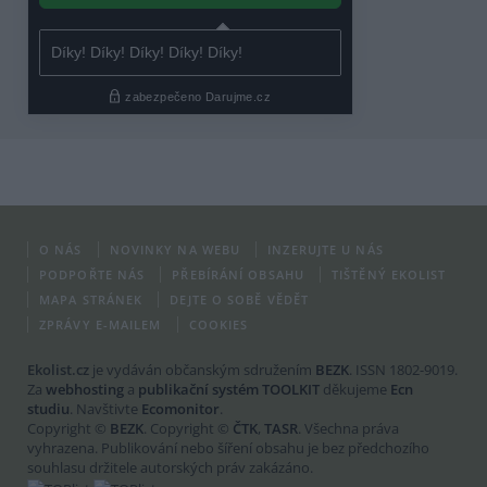
O NÁS
NOVINKY NA WEBU
INZERUJTE U NÁS
PODPOŘTE NÁS
PŘEBÍRÁNÍ OBSAHU
TIŠTĚNÝ EKOLIST
MAPA STRÁNEK
DEJTE O SOBĚ VĚDĚT
ZPRÁVY E-MAILEM
COOKIES
Ekolist.cz
je vydáván občanským sdružením
BEZK
. ISSN 1802-9019.
Za
webhosting
a
publikační systém TOOLKIT
děkujeme
Ecn
studiu
. Navštivte
Ecomonitor
.
Copyright ©
BEZK
. Copyright ©
ČTK
,
TASR
. Všechna práva
vyhrazena. Publikování nebo šíření obsahu je bez předchozího
souhlasu držitele autorských práv zakázáno.