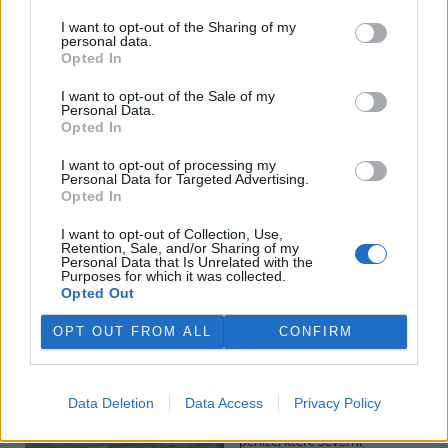
I want to opt-out of the Sharing of my
personal data.
Potok Bylanka v Pardubicích vyschl. Městský obvod
Opted In
chce, aby Povodí Labe vyčistilo koryto
5.8.2026 10:26 | PARDUBICE (
ČTK
)
I want to opt-out of the Sale of my
Diskuse: 1
Personal Data.
Potok Bylanka v Pardubicích v
Opted In
důsledku dlouhodobě nízkých
průtoků a suchého počasí
I want to opt-out of processing my
Personal Data for Targeted Advertising.
vyschl. Městský obvod VI chce
Opted In
využít období bez vody k
vyčištění koryta, a obrátil se proto se žádostí na správce toku,
I want to opt-out of Collection, Use,
Povodí Labe. Organizace ale požadavek odmítla s tím, že údržbu
Retention, Sale, and/or Sharing of my
dělala už v červnu a další zásah v tuto chvíli neplánuje, zjistila ČTK.
Personal Data that Is Unrelated with the
Purposes for which it was collected.
Opted Out
Červený chce peníze ušetřené za rekultivaci rozdělit
OPT OUT FROM ALL
CONFIRM
obcím podle původní dohody
5.8.2026 01:29 (
ČTK
)
Diskuse: 2
Data Deletion
Data Access
Privacy Policy
Ministr životního prostředí
Igor Červený (Motoristé) chce
peníze, které Severní