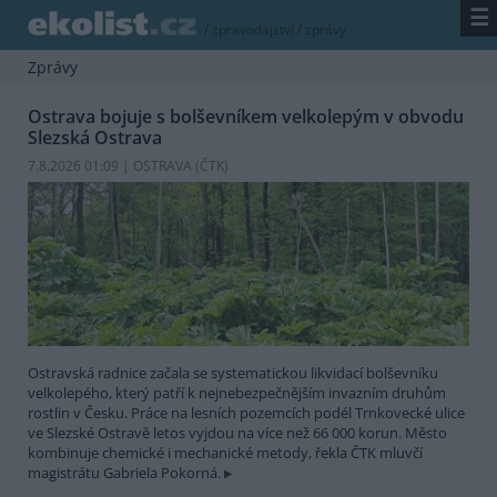
☰
/
zpravodajství
/
zprávy
Zprávy
Ostrava bojuje s bolševníkem velkolepým v obvodu
Slezská Ostrava
7.8.2026 01:09 | OSTRAVA (
ČTK
)
Ostravská radnice začala se systematickou likvidací bolševníku
velkolepého, který patří k nejnebezpečnějším invazním druhům
rostlin v Česku. Práce na lesních pozemcích podél Trnkovecké ulice
ve Slezské Ostravě letos vyjdou na více než 66 000 korun. Město
kombinuje chemické i mechanické metody, řekla ČTK mluvčí
magistrátu Gabriela Pokorná.