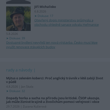
Jiří Michalisko
6.8.2026
Diskuse: 17
Otevřený dopis ministerstvu průmyslu a
obchodu ohledně sanace odvalu Heřmanice
5.8.2026
Diskuse: 39
Dostupné bydlení nevyřeší jen nová výstavba. Česko musí lépe
využít renovace stávajících budov
rady a návody
Mýtus o zeleném koberci: Proč anglický trávník v létě zabíjí život
v půdě
4.8.2026 | Jan Skala
Diskuse: 32
Dopady horka a sucha na přírodu jsou kritické. ČSOP ukazuje,
jak může žíznivé krajině a živočichům pomoci veřejnost i obce
29.7.2026 | Zuzana Kučerová