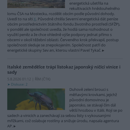
energetická ušetřila na
rekultivacích hnědouhelného
lomu ČSA na Mostecku, rozdělit obcím podle původní dohody.
Uvedl to na síti
X
. Původně chtěla Severní energetická dát peníze
obcím prostřednictvím Státního fondu životního prostředí (SFŽP),
v pondělí ale společnost uvedla, že hodlá sama rozhodnout o
využití peněz a že chce ohledně výše podpory jednat přímo s
obcemi v okolí těžební oblasti. Červeného krok překvapil, postup
společnosti sleduje se znepokojením. Společnost patří do
energetické skupiny Sev.en, kterou vlastní Pavel Tykač.
Italské zemědělce trápí listokaz japonský ničící vinice i
sady
5.8.2026 01:12 | ŘÍM (
ČTK
)
Diskuse: 2
Duhově zelení brouci s
měňavými krovkami, jejichž
původní domovinou je
Japonsko, se stávají čím dál
větší hrozbou v Itálii. Rojí se po
sadech a vinicích a zanechávají za sebou listy s vykousanými
mřížkami, což oslabuje rostliny a snižuje úrodu, napsala agentura
AP.