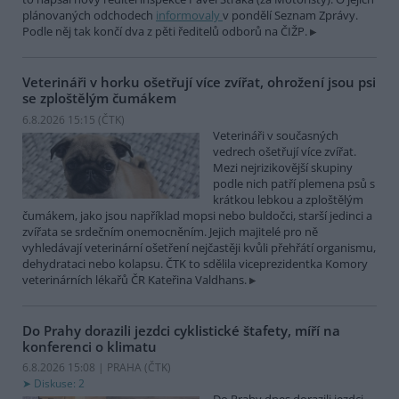
plánovaných odchodech
informovaly
v pondělí Seznam Zprávy.
Podle něj tak končí dva z pěti ředitelů odborů na ČIŽP.
Veterináři v horku ošetřují více zvířat, ohrožení jsou psi
se zploštělým čumákem
6.8.2026 15:15 (
ČTK
)
Veterináři v současných
vedrech ošetřují více zvířat.
Mezi nejrizikovější skupiny
podle nich patří plemena psů s
krátkou lebkou a zploštělým
čumákem, jako jsou například mopsi nebo buldočci, starší jedinci a
zvířata se srdečním onemocněním. Jejich majitelé pro ně
vyhledávají veterinární ošetření nejčastěji kvůli přehřátí organismu,
dehydrataci nebo kolapsu. ČTK to sdělila viceprezidentka Komory
veterinárních lékařů ČR Kateřina Valdhans.
Do Prahy dorazili jezdci cyklistické štafety, míří na
konferenci o klimatu
6.8.2026 15:08 | PRAHA (
ČTK
)
Diskuse: 2