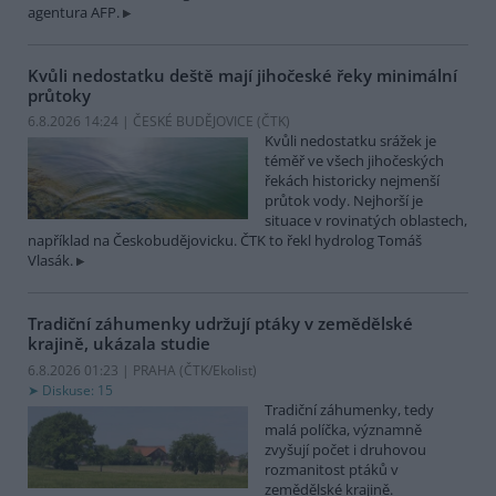
agentura AFP.
Kvůli nedostatku deště mají jihočeské řeky minimální
průtoky
6.8.2026 14:24 | ČESKÉ BUDĚJOVICE (
ČTK
)
Kvůli nedostatku srážek je
téměř ve všech jihočeských
řekách historicky nejmenší
průtok vody. Nejhorší je
situace v rovinatých oblastech,
například na Českobudějovicku. ČTK to řekl hydrolog Tomáš
Vlasák.
Tradiční záhumenky udržují ptáky v zemědělské
krajině, ukázala studie
6.8.2026 01:23 | PRAHA (
ČTK/Ekolist
)
Diskuse: 15
Tradiční záhumenky, tedy
malá políčka, významně
zvyšují počet i druhovou
rozmanitost ptáků v
zemědělské krajině.