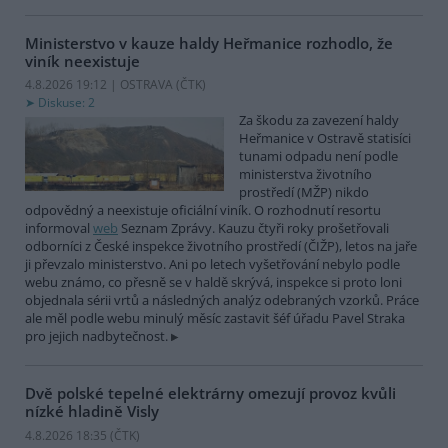
Ministerstvo v kauze haldy Heřmanice rozhodlo, že
viník neexistuje
4.8.2026 19:12 | OSTRAVA (
ČTK
)
Diskuse: 2
Za škodu za zavezení haldy
Heřmanice v Ostravě statisíci
tunami odpadu není podle
ministerstva životního
prostředí (MŽP) nikdo
odpovědný a neexistuje oficiální viník. O rozhodnutí resortu
informoval
web
Seznam Zprávy. Kauzu čtyři roky prošetřovali
odborníci z České inspekce životního prostředí (ČIŽP), letos na jaře
ji převzalo ministerstvo. Ani po letech vyšetřování nebylo podle
webu známo, co přesně se v haldě skrývá, inspekce si proto loni
objednala sérii vrtů a následných analýz odebraných vzorků. Práce
ale měl podle webu minulý měsíc zastavit šéf úřadu Pavel Straka
pro jejich nadbytečnost.
Dvě polské tepelné elektrárny omezují provoz kvůli
nízké hladině Visly
4.8.2026 18:35 (
ČTK
)