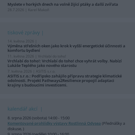
Myslete v horkých dnech na volně žijící ptáky a další zvířata
28.7.2026 | Karel Makoň
tiskové zprávy
14. května 2026 |
Výměna střešních oken jako krok k vyšší energetické účinnosti a
komfortu bydlení
11. května 2026 |
Vrchlabí do toho!
Vrchlabí do toho!: Vrchlabí do toho! chce vyhrát volby. Nabízí
Lukáše Teplého jako nového starostu
7. května 2026 |
ASITIS s.r.o.
ASITIS s.r.o.: Podřipsko zahájilo přípravu strategie klimatické
odolnosti. Projekt Pathways2Resilience propojil adaptaci
krajiny s budoucími investicemi.
kalendář akcí
8. srpna 2026 (sobota) 14:00 - 15:00
Komentované prohlídky výstavy Rostlinná Odysea
(Přednášky a
diskuse, )
9. srpna 2026 (neděle) 10:00 - 16:00