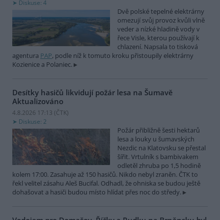
Diskuse: 4
Dvě polské tepelné elektrárny
omezují svůj provoz kvůli vlně
veder a nízké hladině vody v
řece Visle, kterou používají k
chlazení. Napsala to tisková
agentura
PAP
, podle níž k tomuto kroku přistoupily elektrárny
Kozienice a Polaniec.
Desítky hasičů likvidují požár lesa na Šumavě
Aktualizováno
4.8.2026 17:13 (
ČTK
)
Diskuse: 2
Požár přibližně šesti hektarů
lesa a louky u šumavských
Nezdic na Klatovsku se přestal
šířit. Vrtulník s bambivakem
odletěl zhruba po 1,5 hodině
kolem 17:00. Zasahuje až 150 hasičů. Nikdo nebyl zraněn. ČTK to
řekl velitel zásahu Aleš Bucifal. Odhadl, že ohniska se budou ještě
dohašovat a hasiči budou místo hlídat přes noc do středy.