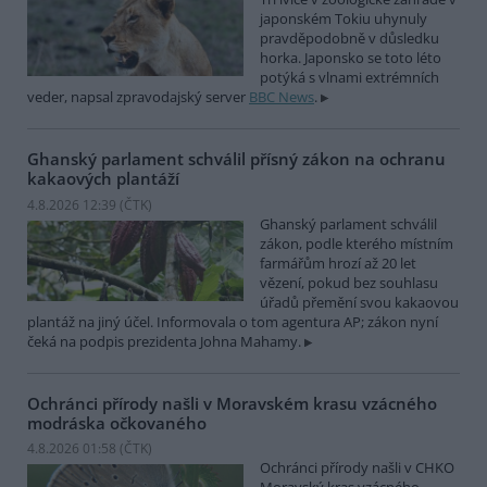
japonském Tokiu uhynuly
pravděpodobně v důsledku
horka. Japonsko se toto léto
potýká s vlnami extrémních
veder, napsal zpravodajský server
BBC News
.
Ghanský parlament schválil přísný zákon na ochranu
kakaových plantáží
4.8.2026 12:39 (
ČTK
)
Ghanský parlament schválil
zákon, podle kterého místním
farmářům hrozí až 20 let
vězení, pokud bez souhlasu
úřadů přemění svou kakaovou
plantáž na jiný účel. Informovala o tom agentura AP; zákon nyní
čeká na podpis prezidenta Johna Mahamy.
Ochránci přírody našli v Moravském krasu vzácného
modráska očkovaného
4.8.2026 01:58 (
ČTK
)
Ochránci přírody našli v CHKO