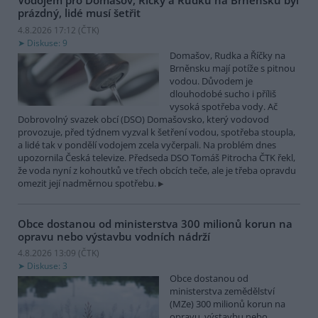
Vodojem pro Domašov, Říčky a Rudku na Brněnsku byl
prázdný, lidé musí šetřit
4.8.2026 17:12 (
ČTK
)
Diskuse: 9
Domašov, Rudka a Říčky na
Brněnsku mají potíže s pitnou
vodou. Důvodem je
dlouhodobé sucho i příliš
vysoká spotřeba vody. Ač
Dobrovolný svazek obcí (DSO) Domašovsko, který vodovod
provozuje, před týdnem vyzval k šetření vodou, spotřeba stoupla,
a lidé tak v pondělí vodojem zcela vyčerpali. Na problém dnes
upozornila Česká televize. Předseda DSO Tomáš Pitrocha ČTK řekl,
že voda nyní z kohoutků ve třech obcích teče, ale je třeba opravdu
omezit její nadměrnou spotřebu.
Obce dostanou od ministerstva 300 milionů korun na
opravu nebo výstavbu vodních nádrží
4.8.2026 13:09 (
ČTK
)
Diskuse: 3
Obce dostanou od
ministerstva zemědělství
(MZe) 300 milionů korun na
opravu, výstavbu nebo