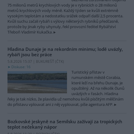
75 milionů metrů krychlových vody je v rybnících o 28 milionů
metrů krychlových vody méně. Každý týden se kvůli extrémně
vysokým teplotám a nedostatku srážek odpaří další 2,5 procenta.
Kvůli suchu začali rybáři s výlovy některých rybníků předčasně,
protože by jinak ryby uhynuly, řekl provozní ředitel Rybářství
Třeboň Vladimír Kukačka.
Hladina Dunaje je na rekordním minimu; lodě uvázly,
rybáři jsou bez práce
5.8.2026 15:37 | BUKUREŠŤ (
ČTK
)
Diskuse: 16
Turistický přístav v
rumunském městě Corabia,
které leží na břehu Dunaje, je
opuštěný. Až na několik člunů
uvázlých v řasách. Hladina
řeky je tak nízko, že plavidla už nemohou kvůli písčitým mělčinám
do přístavu vplouvat ani z něj vyplouvat, píše agentura AFP.
Bozkovské jeskyně na Semilsku zažívají za tropických
teplot nečekaný nápor