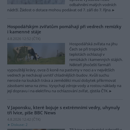
odbahnění malých vodních
nádrží. Žádost o dotace mohou podávat od 7. září do 7. října.
Hospodářským zvířatům pomáhají při vedrech remízky
i kamenné stáje
4.8.2026 12:52 (
ČTK
)
Hospodářská zvířata na jihu
Čech se při tropických
teplotách ochlazují v
remízkách i kamenných stájích.
Někteří jihočeští farmáři
vypouštějí krávy, ovce či koně na pastviny v noci a v největších
vedrech je nechávají uvnitř chladnějších budov. Kvůli suchu
neroste na loukách tráva a zemědělci musí dobytek přikrmovat
zásobami sena na zimu. Vysychají zdroje vody a rostou náklady na
její dopravu i na elektřinu na ochlazování zvířat, zjistila ČTK.
V Japonsku, které bojuje s extrémními vedry, uhynuly
tři lvice, píše BBC News
4.8.2026 12:42 (
ČTK
)
Diskuse: 2
Tři lvice v zoologické zahradě v