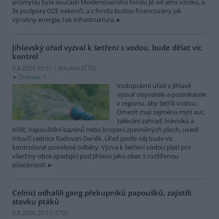
průmyslu byla součástí Modernizačního fondu již od jeho vzniku, a
že podpora OZE nekončí, a z fondu budou financovány jak
výrobny energie, tak infrastruktura.
Jihlavský úřad vyzval k šetření s vodou, bude dělat víc
kontrol
6.8.2026 00:51 | JIHLAVA (
ČTK
)
Diskuse: 1
Vodoprávní úřad v Jihlavě
vyzval obyvatele a podnikatele
v regionu, aby šetřili vodou.
Omezit mají zejména mytí aut,
zalévání zahrad, trávníků a
hřišť, napouštění bazénů nebo kropení zpevněných ploch, uvedl
mluvčí radnice Radovan Daněk. Úřad podle něj bude víc
kontrolovat povolené odběry. Výzva k šetření vodou platí pro
všechny obce spadající pod Jihlavu jako obec s rozšířenou
působností.
Celníci odhalili gang překupníků papoušků, zajistili
stovku ptáků
5.8.2026 20:13 (
ČTK
)