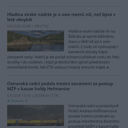
Hladina vírské nádrže je o osm metrů níž, než bývá v
létě obvyklé
6.8.2026 20:48 | VÍR (
ČTK
)
Hladina vodní nádrže Vír na
Žďársku je oproti běžnému
stavu v létě níž asi o osm
metrů. Z vody už vystoupaly i
kamenné obruby kdysi
zatopené cesty. Nádrž je ale pořád schopná přidávat vodu do řeky
Svratky i do vodáren, i když je letošní léto oproti předchozím
mimořádně horké, řekl ČTK vedoucí hrázný Antonín Hájek.
Ostravská radní podala trestní oznámení za postup
MŽP v kauze haldy Heřmanice
6.8.2026 17:50 | OSTRAVA (
ČTK
)
Diskuse: 5
Ostravská radní a poslankyně
Pirátů Andrea Hoffmannová
podala trestní oznámení za
postup ministerstva životního
prostředí (MŽP) v kauze haldy