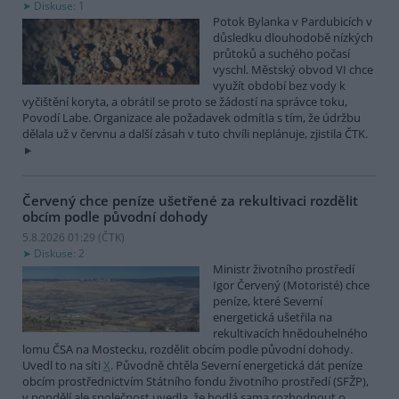
Diskuse: 1
Potok Bylanka v Pardubicích v
důsledku dlouhodobě nízkých
průtoků a suchého počasí
vyschl. Městský obvod VI chce
využít období bez vody k
vyčištění koryta, a obrátil se proto se žádostí na správce toku,
Povodí Labe. Organizace ale požadavek odmítla s tím, že údržbu
dělala už v červnu a další zásah v tuto chvíli neplánuje, zjistila ČTK.
Červený chce peníze ušetřené za rekultivaci rozdělit
obcím podle původní dohody
5.8.2026 01:29 (
ČTK
)
Diskuse: 2
Ministr životního prostředí
Igor Červený (Motoristé) chce
peníze, které Severní
energetická ušetřila na
rekultivacích hnědouhelného
lomu ČSA na Mostecku, rozdělit obcím podle původní dohody.
Uvedl to na síti
X
. Původně chtěla Severní energetická dát peníze
obcím prostřednictvím Státního fondu životního prostředí (SFŽP),
v pondělí ale společnost uvedla, že hodlá sama rozhodnout o