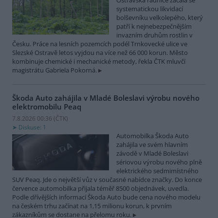
Ostravská radnice začala se
systematickou likvidací
bolševníku velkolepého, který
patří k nejnebezpečnějším
invazním druhům rostlin v
Česku. Práce na lesních pozemcích podél Trnkovecké ulice ve
Slezské Ostravě letos vyjdou na více než 66 000 korun. Město
kombinuje chemické i mechanické metody, řekla ČTK mluvčí
magistrátu Gabriela Pokorná.
Škoda Auto zahájila v Mladé Boleslavi výrobu nového
elektromobilu Peaq
7.8.2026 00:36 (
ČTK
)
Diskuse: 1
Automobilka Škoda Auto
zahájila ve svém hlavním
závodě v Mladé Boleslavi
sériovou výrobu nového plně
elektrického sedmimístného
SUV Peaq. Jde o největší vůz v současné nabídce značky. Do konce
července automobilka přijala téměř 8500 objednávek, uvedla.
Podle dřívějších informací Škoda Auto bude cena nového modelu
na českém trhu začínat na 1,15 milionu korun, k prvním
zákazníkům se dostane na přelomu roku.