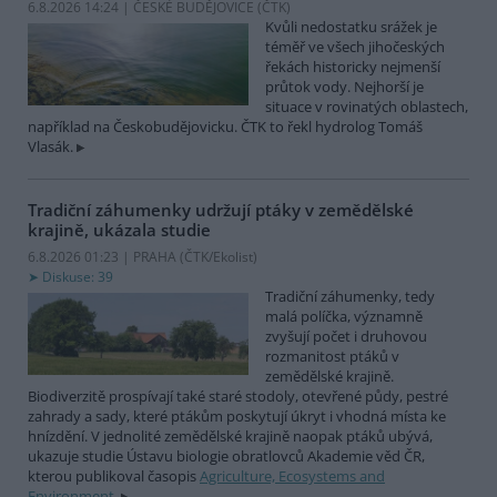
6.8.2026 14:24 | ČESKÉ BUDĚJOVICE (
ČTK
)
Kvůli nedostatku srážek je
téměř ve všech jihočeských
řekách historicky nejmenší
průtok vody. Nejhorší je
situace v rovinatých oblastech,
například na Českobudějovicku. ČTK to řekl hydrolog Tomáš
Vlasák.
Tradiční záhumenky udržují ptáky v zemědělské
krajině, ukázala studie
6.8.2026 01:23 | PRAHA (
ČTK/Ekolist
)
Diskuse: 39
Tradiční záhumenky, tedy
malá políčka, významně
zvyšují počet i druhovou
rozmanitost ptáků v
zemědělské krajině.
Biodiverzitě prospívají také staré stodoly, otevřené půdy, pestré
zahrady a sady, které ptákům poskytují úkryt i vhodná místa ke
hnízdění. V jednolité zemědělské krajině naopak ptáků ubývá,
ukazuje studie Ústavu biologie obratlovců Akademie věd ČR,
kterou publikoval časopis
Agriculture, Ecosystems and
Environment
.