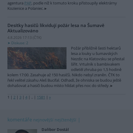
agentura
PAP
, podle níž k tomuto kroku přistoupily elektrárny
Kozienice a Polaniec.
Desítky hasičů likvidují požár lesa na Šumavě
Aktualizováno
4.8.2026 17:13 (
ČTK
)
Diskuse: 2
Požár přibližně šesti hektarů
lesa a louky u šumavských
Nezdic na Klatovsku se přestal
šířit. Vrtulník s bambivakem
odletěl zhruba po 1,5 hodině
kolem 17:00. Zasahuje až 150 hasičů. Nikdo nebyl zraněn. ČTK to
řekl velitel zásahu Aleš Bucifal. Odhadl, že ohniska se budou ještě
dohašovat a hasiči budou místo hlídat přes noc do středy.
1
|
2
|
3
|
4
|
..
|
1581
|
»
komentáře
nejnovější
nejčtenější
Dalibor Dostál