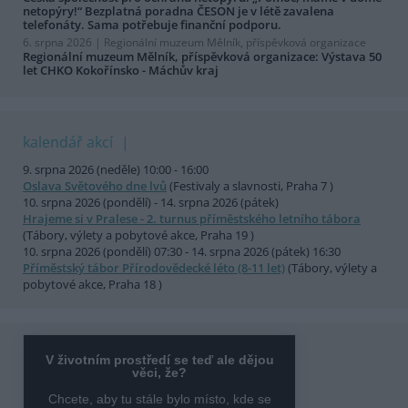
netopýry!“ Bezplatná poradna ČESON je v létě zavalena
telefonáty. Sama potřebuje finanční podporu.
6. srpna 2026 |
Regionální muzeum Mělník, příspěvková organizace
Regionální muzeum Mělník, příspěvková organizace: Výstava 50
let CHKO Kokořínsko - Máchův kraj
kalendář akcí
9. srpna 2026 (neděle) 10:00 - 16:00
Oslava Světového dne lvů
(Festivaly a slavnosti, Praha 7 )
10. srpna 2026 (pondělí) - 14. srpna 2026 (pátek)
Hrajeme si v Pralese - 2. turnus příměstského letního tábora
(Tábory, výlety a pobytové akce, Praha 19 )
10. srpna 2026 (pondělí) 07:30 - 14. srpna 2026 (pátek) 16:30
Příměstský tábor Přírodovědecké léto (8-11 let)
(Tábory, výlety a
pobytové akce, Praha 18 )