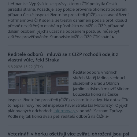
Heřmanice. Vyplývá to ze zprávy, kterou ČTK poskytla Česká
pirátská strana. Požaduje, aby policie prověřila okolnosti odebrání
případu České inspekci životního prostředí (ČIŽP) a zastavení řízení.
Hoffmannová ČTK sdělila, že trestní oznámení podala proti dosud
přesně nezjištěným osobám působícím na MŽP a ČIŽP, případně
dalším osobám, jejichž účast na popsaném postupu může být
zjištěna prověřováním. Stanovisko MŽP a ČIŽP ČTK shání.
Ředitelé odborů i mluvčí se z ČIŽP rozhodli odejít z
vlastní vůle, řekl Straka
6.8.2026 15:22 (
ČTK
)
Ředitel odboru vnitřních
služeb Matěj Mrlina, vedoucí
služebního úřadu Oldřich
Jarolím a tisková mluvčí Miriam
Loužecká končí na České
inspekci životního prostředí (ČIŽP) z vlastní iniciativy. Na dotaz ČTK
to napsal nový ředitel inspekce Pavel Straka (za Motoristy). O jejich
plánovaných odchodech
informovaly
v pondělí Seznam Zprávy.
Podle něj tak končí dva z pěti ředitelů odborů na ČIŽP.
Veterináři v horku ošetřují více zvířat, ohrožení jsou psi