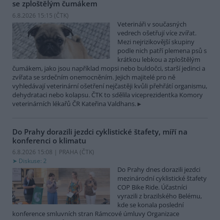
se zploštělým čumákem
6.8.2026 15:15 (
ČTK
)
Veterináři v současných
vedrech ošetřují více zvířat.
Mezi nejrizikovější skupiny
podle nich patří plemena psů s
krátkou lebkou a zploštělým
čumákem, jako jsou například mopsi nebo buldočci, starší jedinci a
zvířata se srdečním onemocněním. Jejich majitelé pro ně
vyhledávají veterinární ošetření nejčastěji kvůli přehřátí organismu,
dehydrataci nebo kolapsu. ČTK to sdělila viceprezidentka Komory
veterinárních lékařů ČR Kateřina Valdhans.
Do Prahy dorazili jezdci cyklistické štafety, míří na
konferenci o klimatu
6.8.2026 15:08 | PRAHA (
ČTK
)
Diskuse: 2
Do Prahy dnes dorazili jezdci
mezinárodní cyklistické štafety
COP Bike Ride. Účastníci
vyrazili z brazilského Belému,
kde se konala poslední
konference smluvních stran Rámcové úmluvy Organizace