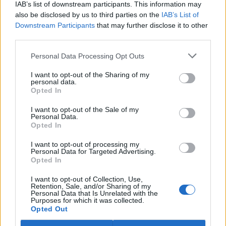
IAB’s list of downstream participants. This information may
ostravské zahradě také papoušci nalezli dočasné útočiště. V
tiskové zprávě na
webu
celníků to oznámila mluvčí Celní správy ČR
also be disclosed by us to third parties on the
IAB’s List of
Martina Kaňková. Případem se zabývá policie.
Downstream Participants
that may further disclose it to other
third parties.
Island vyhostí aktivisty bojující proti lovu velryb,
Personal Data Processing Opt Outs
pronásledovali velrybáře
5.8.2026 19:54 (
ČTK
)
I want to opt-out of the Sharing of my
Islandské úřady nařídily
personal data.
Opted In
vyhoštění 21 aktivistů
bojujících proti lovu velryb
poté, co minulý týden
I want to opt-out of the Sale of my
Personal Data.
pobřežní stráž s policií zabavily
Opted In
jejich loď, která pronásledovala velrybářské plavidlo. Pasažéři lodi
patřící nadaci kanadsko-amerického ekologického aktivisty Paula
I want to opt-out of processing my
Watsona jsou od té doby zadržováni v Reykjavíku. Sám Watson na
Personal Data for Targeted Advertising.
palubě nebyl. Píše o tom agentura AFP s odvoláním na islandskou
Opted In
policii.
I want to opt-out of Collection, Use,
Retention, Sale, and/or Sharing of my
Záchranná stanice v Praze přijímá kvůli vedrům více
Personal Data that Is Unrelated with the
Purposes for which it was collected.
volně žijících zvířat
Opted Out
5.8.2026 17:40 | PRAHA (
ČTK
)
Kvůli vysokým letním