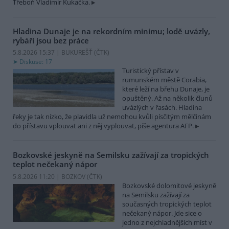
Třeboň Vladimír Kukačka.
Hladina Dunaje je na rekordním minimu; lodě uvázly,
rybáři jsou bez práce
5.8.2026 15:37 | BUKUREŠŤ (
ČTK
)
Diskuse: 17
Turistický přístav v
rumunském městě Corabia,
které leží na břehu Dunaje, je
opuštěný. Až na několik člunů
uvázlých v řasách. Hladina
řeky je tak nízko, že plavidla už nemohou kvůli písčitým mělčinám
do přístavu vplouvat ani z něj vyplouvat, píše agentura AFP.
Bozkovské jeskyně na Semilsku zažívají za tropických
teplot nečekaný nápor
5.8.2026 11:20 | BOZKOV (
ČTK
)
Bozkovské dolomitové jeskyně
na Semilsku zažívají za
současných tropických teplot
nečekaný nápor. Jde sice o
jedno z nejchladnějších míst v