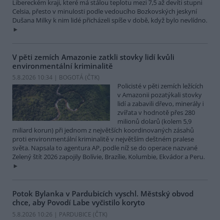
Libereckém kraji, které má stálou teplotu mezi 7,5 až devíti stupni
Celsia, přesto v minulosti podle vedoucího Bozkovských jeskyní
Dušana Milky k nim lidé přicházeli spíše v době, když bylo nevlídno.
V pěti zemích Amazonie zatkli stovky lidí kvůli
environmentální kriminalitě
5.8.2026 10:34 | BOGOTÁ (
ČTK
)
Policisté v pěti zemích ležících
v Amazonii pozatýkali stovky
lidí a zabavili dřevo, minerály i
zvířata v hodnotě přes 280
milionů dolarů (kolem 5,9
miliard korun) při jednom z největších koordinovaných zásahů
proti environmentální kriminalitě v největším deštném pralese
světa. Napsala to agentura AP, podle níž se do operace nazvané
Zelený štít 2026 zapojily Bolívie, Brazílie, Kolumbie, Ekvádor a Peru.
Potok Bylanka v Pardubicích vyschl. Městský obvod
chce, aby Povodí Labe vyčistilo koryto
5.8.2026 10:26 | PARDUBICE (
ČTK
)