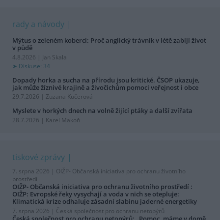
rady a návody
Mýtus o zeleném koberci: Proč anglický trávník v létě zabíjí život
v půdě
4.8.2026 | Jan Skala
Diskuse: 34
Dopady horka a sucha na přírodu jsou kritické. ČSOP ukazuje,
jak může žíznivé krajině a živočichům pomoci veřejnost i obce
29.7.2026 | Zuzana Kučerová
Myslete v horkých dnech na volně žijící ptáky a další zvířata
28.7.2026 | Karel Makoň
tiskové zprávy
7. srpna 2026 |
OIŽP- Občanská iniciativa pro ochranu životního
prostředí
OIŽP- Občanská iniciativa pro ochranu životního prostředí :
OIŽP: Evropské řeky vysychají a voda v nich se otepluje:
Klimatická krize odhaluje zásadní slabinu jaderné energetiky
7. srpna 2026 |
Česká společnost pro ochranu netopýrů
Česká společnost pro ochranu netopýrů: „Pomoc, máme v domě