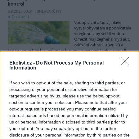
kontrol
6.8.2026 00:51 | JIHLAVA (
ČTK
)
Diskuse: 1
Vodoprávní úřad v Jihlavě
vyzval obyvatele a podnikatele
v regionu, aby šetřili vodou.
Omezit mají zejména mytí aut,
zalévání zahrad, trávníků a
hřišť, napouštění bazénů nebo kropení zpevněných ploch, uvedl
mluvčí radnice Radovan Daněk. Úřad podle něj bude víc
kontrolovat povolené odběry. Výzva k šetření vodou platí pro
Ekolist.cz -
Do Not Process My Personal
všechny obce spadající pod Jihlavu jako obec s rozšířenou
Information
působností.
If you wish to opt-out of the sale, sharing to third parties, or
processing of your personal or sensitive information for
Celníci odhalili gang překupníků papoušků, zajistili
stovku ptáků
targeted advertising by us, please use the below opt-out
section to confirm your selection. Please note that after your
5.8.2026 20:13 (
ČTK
)
Celníci odhalili gang
opt-out request is processed you may continue seeing
překupníků chráněných druhů
interest-based ads based on personal information utilized by
papoušků působící v několika
us or personal information disclosed to third parties prior to
krajích a zajistili asi stovku
your opt-out. You may separately opt-out of the further
ptáků. S odchytem a
disclosure of your personal information by third parties on the
zajištěním zvířat celníkům pomohly zoo v Praze, Zlíně a Ostravě. V