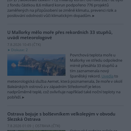
z fondu částkou 8,6 miliard korun podpořeno 776 projektů
zaměřených na přizpůsobení se změně klimatu, prevenci rizik a
posilování odolnosti vůči klimatickým dopadům.
U Mallorky mělo moře přes rekordních 33 stupňů,
uvádí meteorologové
7.8.2026 10:45 (
ČTK
)
Diskuse: 2
Povrchová teplota moře u
Mallorky ve středu odpoledne
mírně přesáhla 33 stupňů a
tím zaznamenala nový
španělský rekord.
Uvedla
to
meteorologická služba Aemet, která poznamenala, že moře v okolí
Baleárských ostrovů a v západním Středomoří je letos
nadprůměrně teplé, což ovlivňuje například také noční teploty na
pobřeží.
Ostrava bojuje s bolševníkem velkolepým v obvodu
Slezská Ostrava
7.8.2026 01:09 | OSTRAVA (
ČTK
)