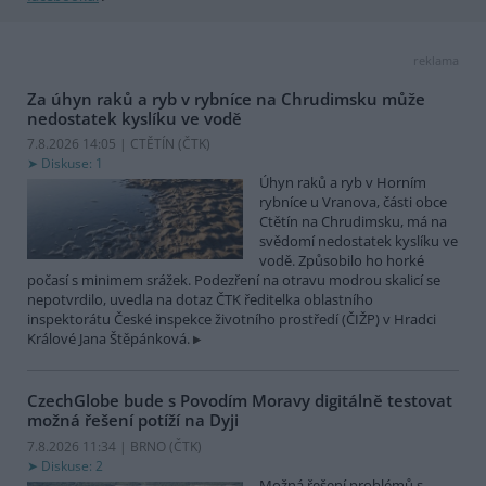
reklama
Za úhyn raků a ryb v rybníce na Chrudimsku může
nedostatek kyslíku ve vodě
7.8.2026 14:05 | CTĚTÍN (
ČTK
)
Diskuse: 1
Úhyn raků a ryb v Horním
rybníce u Vranova, části obce
Ctětín na Chrudimsku, má na
svědomí nedostatek kyslíku ve
vodě. Způsobilo ho horké
počasí s minimem srážek. Podezření na otravu modrou skalicí se
nepotvrdilo, uvedla na dotaz ČTK ředitelka oblastního
inspektorátu České inspekce životního prostředí (ČIŽP) v Hradci
Králové Jana Štěpánková.
CzechGlobe bude s Povodím Moravy digitálně testovat
možná řešení potíží na Dyji
7.8.2026 11:34 | BRNO (
ČTK
)
Diskuse: 2
Možná řešení problémů s