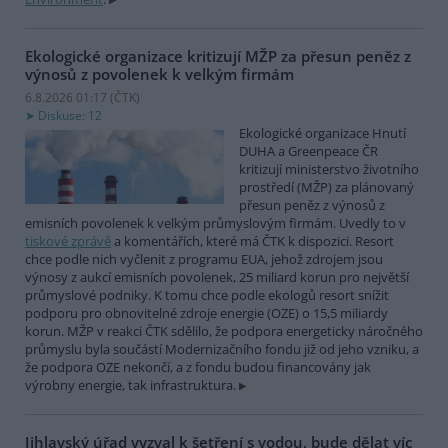
Ekologické organizace kritizují MŽP za přesun peněz z
výnosů z povolenek k velkým firmám
6.8.2026 01:17 (
ČTK
)
Diskuse: 12
Ekologické organizace Hnutí
DUHA a Greenpeace ČR
kritizují ministerstvo životního
prostředí (MŽP) za plánovaný
přesun peněz z výnosů z
emisních povolenek k velkým průmyslovým firmám. Uvedly to v
tiskové zprávě
a komentářích, které má ČTK k dispozici. Resort
chce podle nich vyčlenit z programu EUA, jehož zdrojem jsou
výnosy z aukcí emisních povolenek, 25 miliard korun pro největší
průmyslové podniky. K tomu chce podle ekologů resort snížit
podporu pro obnovitelné zdroje energie (OZE) o 15,5 miliardy
korun. MŽP v reakci ČTK sdělilo, že podpora energeticky náročného
průmyslu byla součástí Modernizačního fondu již od jeho vzniku, a
že podpora OZE nekončí, a z fondu budou financovány jak
výrobny energie, tak infrastruktura.
Jihlavský úřad vyzval k šetření s vodou, bude dělat víc