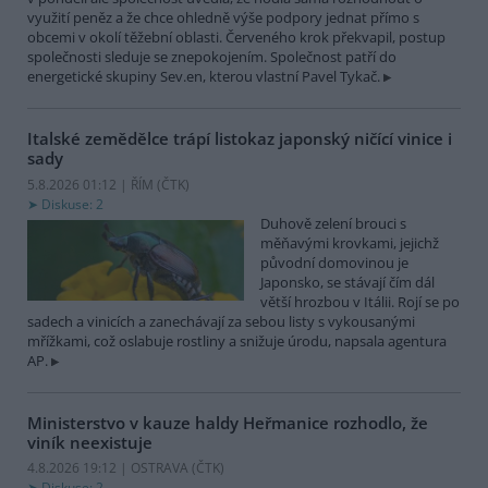
využití peněz a že chce ohledně výše podpory jednat přímo s
obcemi v okolí těžební oblasti. Červeného krok překvapil, postup
společnosti sleduje se znepokojením. Společnost patří do
energetické skupiny Sev.en, kterou vlastní Pavel Tykač.
Italské zemědělce trápí listokaz japonský ničící vinice i
sady
5.8.2026 01:12 | ŘÍM (
ČTK
)
Diskuse: 2
Duhově zelení brouci s
měňavými krovkami, jejichž
původní domovinou je
Japonsko, se stávají čím dál
větší hrozbou v Itálii. Rojí se po
sadech a vinicích a zanechávají za sebou listy s vykousanými
mřížkami, což oslabuje rostliny a snižuje úrodu, napsala agentura
AP.
Ministerstvo v kauze haldy Heřmanice rozhodlo, že
viník neexistuje
4.8.2026 19:12 | OSTRAVA (
ČTK
)
Diskuse: 2