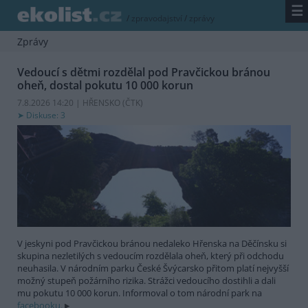
☰
/
zpravodajství
/
zprávy
Zprávy
Vedoucí s dětmi rozdělal pod Pravčickou bránou
oheň, dostal pokutu 10 000 korun
7.8.2026 14:20 | HŘENSKO (
ČTK
)
Diskuse: 3
V jeskyni pod Pravčickou bránou nedaleko Hřenska na Děčínsku si
skupina nezletilých s vedoucím rozdělala oheň, který při odchodu
neuhasila. V národním parku České Švýcarsko přitom platí nejvyšší
možný stupeň požárního rizika. Strážci vedoucího dostihli a dali
mu pokutu 10 000 korun. Informoval o tom národní park na
facebooku.