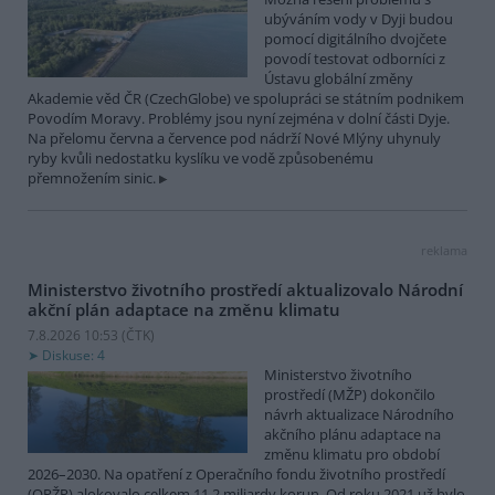
ubýváním vody v Dyji budou
pomocí digitálního dvojčete
povodí testovat odborníci z
Ústavu globální změny
Akademie věd ČR (CzechGlobe) ve spolupráci se státním podnikem
Povodím Moravy. Problémy jsou nyní zejména v dolní části Dyje.
Na přelomu června a července pod nádrží Nové Mlýny uhynuly
ryby kvůli nedostatku kyslíku ve vodě způsobenému
přemnožením sinic.
reklama
Ministerstvo životního prostředí aktualizovalo Národní
akční plán adaptace na změnu klimatu
7.8.2026 10:53 (
ČTK
)
Diskuse: 4
Ministerstvo životního
prostředí (MŽP) dokončilo
návrh aktualizace Národního
akčního plánu adaptace na
změnu klimatu pro období
2026–2030. Na opatření z Operačního fondu životního prostředí
(OPŽP) alokovalo celkem 11,2 miliardy korun. Od roku 2021 už bylo