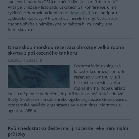
spojených národů (OSN) o změně klimatu, a míří do turecké
Antalye, v níž se v listopadu uskuteční 31. konference. Cílem
cyklistů je dopravit na konferenci
deset návrhů
na podporu
cyklistické dopravy. V Praze stráví necelé tři dny. Včera večer
osobně přivítala náměstkyně primátora hl. m. Prahy Jana
Komrsková.
Ománskou mořskou rezervaci ohrožuje velká ropná
skvrna z poškozeného tankeru
6.8.2026 15:03 (
ČTK
)
Bezprostřední ekologická
katastrofa ohrožuje přírodní
rezervaci v Ománu, v jejíž
blízkosti se rozšířila velká
ropná skvrna. Ropa unikla z
lodi, u níž panuje podezření, že patří do takzvané ruské stínové
flotily. S odkazem na sdělení ekologické organizace Greenpeace a
nizozemské nevládní organizace PAX o tom dnes informovala
agentura AFP.
Kvůli nedostatku deště mají jihočeské řeky minimální
průtoky