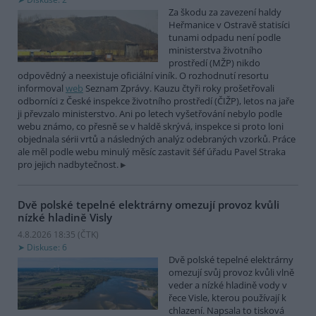
Za škodu za zavezení haldy
Heřmanice v Ostravě statisíci
tunami odpadu není podle
ministerstva životního
prostředí (MŽP) nikdo
odpovědný a neexistuje oficiální viník. O rozhodnutí resortu
informoval
web
Seznam Zprávy. Kauzu čtyři roky prošetřovali
odborníci z České inspekce životního prostředí (ČIŽP), letos na jaře
ji převzalo ministerstvo. Ani po letech vyšetřování nebylo podle
webu známo, co přesně se v haldě skrývá, inspekce si proto loni
objednala sérii vrtů a následných analýz odebraných vzorků. Práce
ale měl podle webu minulý měsíc zastavit šéf úřadu Pavel Straka
pro jejich nadbytečnost.
Dvě polské tepelné elektrárny omezují provoz kvůli
nízké hladině Visly
4.8.2026 18:35 (
ČTK
)
Diskuse: 6
Dvě polské tepelné elektrárny
omezují svůj provoz kvůli vlně
veder a nízké hladině vody v
řece Visle, kterou používají k
chlazení. Napsala to tisková